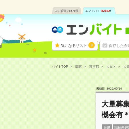
エン派遣
71570
件
エン バイト
82182
件
0
気になるリスト
保存した希
バイトTOP
関東
東京都
大田区
大量
掲載日 :
2026
/
05
/
19
大量募
機会有
派遣
職種未経