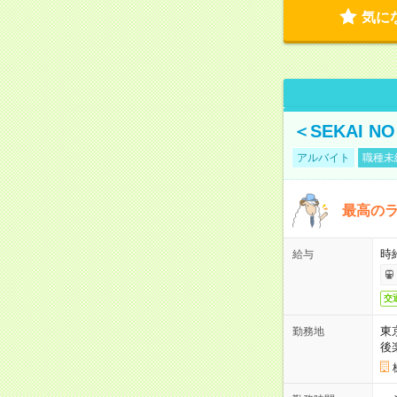
気に
＜SEKAI 
アルバイト
職種未
最高のラ
時
給与
交
東
勤務地
後