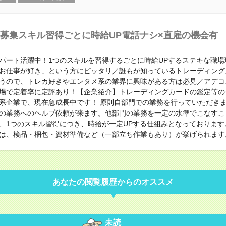
募集スキル習得ごとに時給UP電話ナシ×直雇の機会有
パート活躍中！1つのスキルを習得するごとに時給UPするステキな職場
お仕事が好き」という方にピッタリ／誰もが知っているトレーディング
うので、トレカ好きやエンタメ系の業界に興味がある方は必見／アデコ
場で定着率に定評あり！【企業紹介】トレーディングカードの鑑定等の
系企業で、現在急成長中です！ 原則自部門での業務を行っていただき
の業務へのヘルプ依頼が来ます。他部門の業務を一定の水準でこなすこ
、1つのスキル習得につき、時給が一定UPする仕組みとなっております
は、検品・梱包・資材準備など（一部立ち作業もあり）が挙げられます
あなたの閲覧履歴からのオススメ
未読