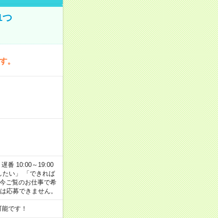
1つ
です。
番 10:00～19:00
がしたい」 「できれば
 今ご覧のお仕事で希
合は応募できません。
可能です！