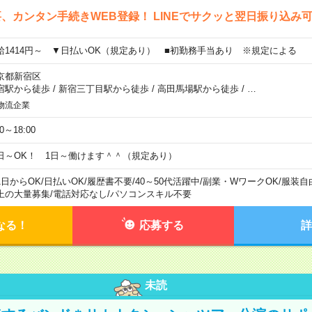
、カンタン手続きWEB登録！ LINEでサクッと翌日振り込み
給1414円～ ▼日払いOK（規定あり） ■初勤務手当あり ※規定による
京都新宿区
宿駅から徒歩
/
新宿三丁目駅から徒歩
/
高田馬場駅から徒歩
/
…
物流企業
00～18:00
日～OK！ 1日～働けます＾＾（規定あり）
1日からOK
/
日払いOK
/
履歴書不要
/
40～50代活躍中
/
副業・WワークOK
/
服装自
上の大量募集
/
電話対応なし
/
パソコンスキル不要
なる！
応募する
詳
未読