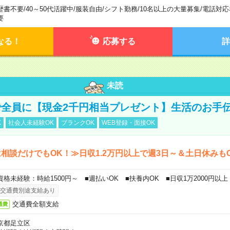
歴書不要
/
40～50代活躍中
/
服装自由
/
シフト勤務
/
10名以上の大量募集
/
電話対応
要
なる！
応募する
詳
未読
全員に【現金2千円相当プレゼント】生活のお手
K
社会人未経験OK
ブランクOK
WEB登録・面接OK
相談だけでもOK！≫日収1.2万円以上で週3日～＆土日休みも
資格未経験：時給1500円～ ■週払いOK ■扶養内OK ■日収1万2000円以上
交通費別途支給あり
交通費全額支給
通費
京都足立区