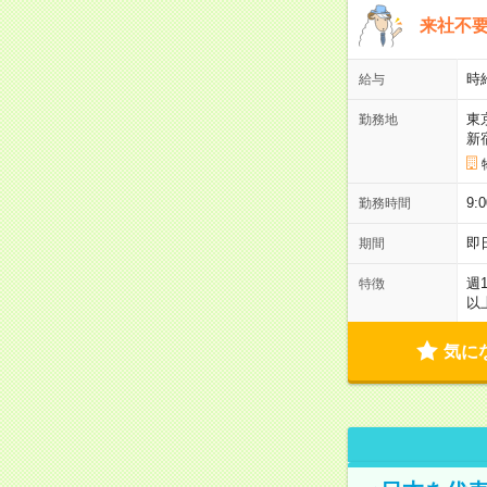
来社不要
時
給与
東
勤務地
新
9:
勤務時間
即
期間
週
特徴
以
気に