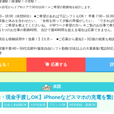
綾瀬駅
/
綾瀬駅
/
小菅駅
/
…
≪自宅からドアtoドアで30分以内！≫ご希望の勤務地を紹介します。
00～18:00（休憩60分） ■ご希望があれば下記シフトもOK！ 早番 7:00～16:00 遅
家族と休みを合わせたい」 「余裕を持って夕飯の準備がしたい」 「できれば
ど、ご希望を教えてくださいね。 ※Wワーク希望の方へ 今ご覧のお仕事で希
う1つのお仕事の勤務時間。 合計で週40時間を超える場合は応募できません。
現在も積極採用中！急募！】2カ月～ ■ご応募から最短2～3日後の就業も相
歴書不要
/
40～50代活躍中
/
服装自由
/
シフト勤務
/
10名以上の大量募集
/
電話対応
要
なる！
応募する
詳
未読
・現金手渡しOK】iPhoneなどスマホの充電を繋
K
社会人未経験OK
大学生歓迎
ブランクOK
WEB登録・面接OK