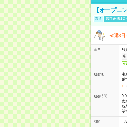
【オープニン
派遣
職種未経験O
≪週3日
無
給与
交
東
勤務地
巣
9:
勤務時間
夜
残
望
【
期間