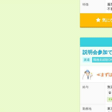
履
特徴
不
気に
説明会参加で
派遣
職種未経験O
≪まずは
無
給与
交
東
勤務地