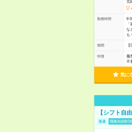
北
9:
勤務時間
「
な
も
【
期間
履
特徴
不
気に
【シフト自由
派遣
職種未経験O