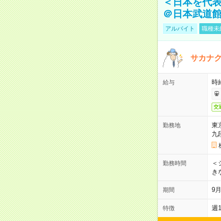
＜日本を代
＠日本武道
アルバイト
職種未
サカナク
時
給与
交
東
勤務地
九
＜シ
勤務時間
き
9
期間
週
特徴