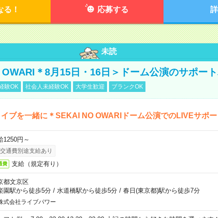
なる！
応募する
詳
未読
NO OWARI＊8月15日・16日＞ドーム公演のサポー
経験OK
社会人未経験OK
大学生歓迎
ブランクOK
イブを一緒に＊SEKAI NO OWARIドーム公演でのLIVEサポ
給1250円～
交通費別途支給あり
支給（規定有り）
通費
京都文京区
楽園駅から徒歩5分
/
水道橋駅から徒歩5分
/
春日(東京都)駅から徒歩7分
株式会社ライブパワー