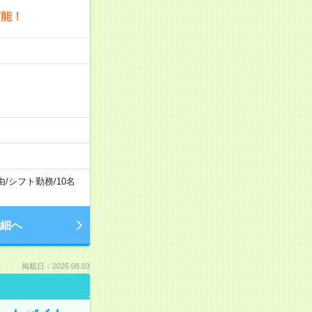
可能！
由
/
シフト勤務
/
10名
細へ
掲載日：2026.08.03