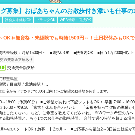
グ募集】おばあちゃんのお散歩付き添いも仕事の
K
社会人未経験OK
ブランクOK
WEB登録・面接OK
～OK≫無資格・未経験でも時給1500円～！土日祝休みもOK
資格未経験：時給1500円～ ■週払いOK ■扶養内OK ■日収1万2000円以上
交通費別途支給あり
交通費全額支給
通費
京都豊島区
鴨駅
/
目白駅
/
北池袋駅
/
…
≪自宅からドアtoドアで30分以内！≫ご希望の勤務地を紹介します。
00～18:00（休憩60分） ■ご希望があれば下記シフトもOK！ 早番 7:00～16:00 遅
勤 16:30～翌9:30 「家族と休みを合わせたい」 「余裕を持って夕飯の準備
業はしたくない」 など、ご希望を教えてくださいね。 ※Wワーク希望の方へ
する勤務時間と、もう1つのお仕事の勤務時間。 合計で週40時間を超える場
8月中のスタートOK！急募！】2カ月～ ■ご応募から最短2～3日後に就業が