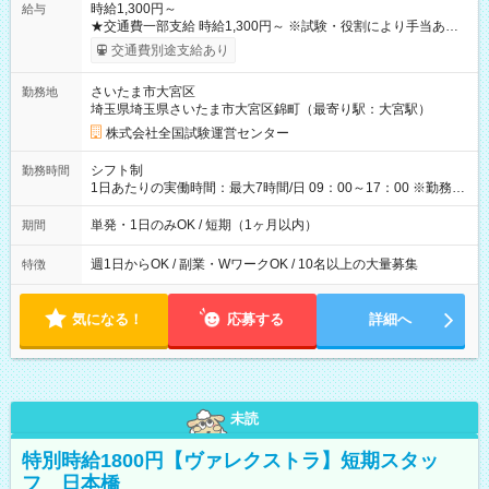
時給1,300円～
給与
★交通費一部支給 時給1,300円～ ※試験・役割により手当あり
※勤務回数により昇給あり 【即給（前払い）オプションあ
交通費別途支給あり
り！】 希望される場合、勤務から1週間ほどで給与の一部を受け
取れます。 ※手数料418円がかかります。 【過去試験日の収入
さいたま市大宮区
勤務地
例】 ・河合塾模擬試験 8:30～17:30（休憩1時間） 時給1,300円
埼玉県埼玉県さいたま市大宮区錦町（最寄り駅：大宮駅）
×8時間＝日収10,400円＋交通費 ※当日の役割により時給＋100
円の場合あり ・国家試験 7:00～13:30（休憩なし） 時給1,300
株式会社全国試験運営センター
円（役割手当＋100円）×6時間＝日収8,400円＋交通費 【試用期
間】試用期間なし
シフト制
勤務時間
1日あたりの実働時間：最大7時間/日 09：00～17：00 ※勤務時
間は 試験により異なります。
単発・1日のみOK / 短期（1ヶ月以内）
期間
週1日からOK / 副業・WワークOK / 10名以上の大量募集
特徴
気になる！
応募する
詳細へ
未読
特別時給1800円【ヴァレクストラ】短期スタッ
フ 日本橋