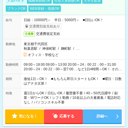
アルバイト
職種未経験OK
社会人未経験OK
大学生歓迎
ブランクOK
WEB登録・面接OK
日給：10000円～ 半日：5000円～ ■日払いOK！
給与
交通費別途支給あり
交通費規定支給
交通費
東京都千代田区
勤務地
秋葉原駅
/
神保町駅
/
麹町駅
/
…
オフィス・学校など
09:00～18:00 09:00～13:00 20:00～24：00 22：00～31:00
勤務時間
20:00～24：00 22：00～翌7:00 …など1日4時間～OK！ その他
シフトもございます！ お気軽にご相談ください！
激短1日～OK！ ■もちろん即日スタートもOK！ ■曜日・日数
期間
はアナタ次第！
週1日からOK
/
日払いOK
/
履歴書不要
/
40～50代活躍中
/
副
特徴
業・WワークOK
/
シフト勤務
/
10名以上の大量募集
/
電話対応
なし
/
パソコンスキル不要
気になる！
応募する
詳細へ