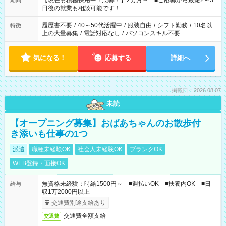
【現在も積極採用中！急募！】2カ月～ ■ご応募から最短2～3
期間
の方へ 今ご覧のお仕事で希望する勤務時間と、もう1つのお仕事
日後の就業も相談可能です！
の勤務時間。 合計で週40時間を超える場合は応募できません。
履歴書不要
/
40～50代活躍中
/
服装自由
/
シフト勤務
/
10名以
特徴
上の大量募集
/
電話対応なし
/
パソコンスキル不要
気になる！
応募する
詳細へ
掲載日：2026.08.07
未読
【オープニング募集】おばあちゃんのお散歩付
き添いも仕事の1つ
派遣
職種未経験OK
社会人未経験OK
ブランクOK
WEB登録・面接OK
無資格未経験：時給1500円～ ■週払いOK ■扶養内OK ■日
給与
収1万2000円以上
交通費別途支給あり
交通費全額支給
交通費