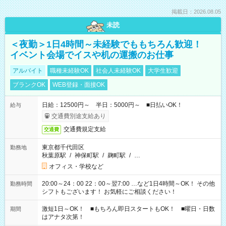
掲載日：2026.08.05
未読
＜夜勤＞1日4時間～未経験でももちろん歓迎！
イベント会場でイスや机の運搬のお仕事
アルバイト
職種未経験OK
社会人未経験OK
大学生歓迎
ブランクOK
WEB登録・面接OK
日給：12500円～ 半日：5000円～ ■日払いOK！
給与
交通費別途支給あり
交通費規定支給
交通費
東京都千代田区
勤務地
秋葉原駅
/
神保町駅
/
麹町駅
/
…
オフィス・学校など
20:00～24：00 22：00～翌7:00 …など1日4時間～OK！ その他
勤務時間
シフトもございます！ お気軽にご相談ください！
激短1日～OK！ ■もちろん即日スタートもOK！ ■曜日・日数
期間
はアナタ次第！