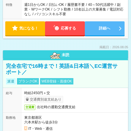
週1日からOK
/
日払いOK
/
履歴書不要
/
40～50代活躍中
/
副
特徴
業・WワークOK
/
シフト勤務
/
10名以上の大量募集
/
電話対応
なし
/
パソコンスキル不要
気になる！
応募する
詳細へ
掲載日：2026.08.05
未読
完全在宅で16時まで！英語&日本語＼EC運営サ
ポート／
派遣
ブランクOK
WEB登録・面接OK
時給2450円＋交
給与
交通費別途支給あり
出社時の通勤交通費支給
交通費
東京都港区
勤務地
六本木駅から徒歩3分
IT・Web・通信