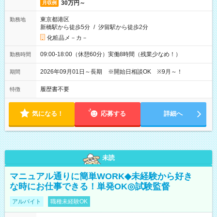
30万円～
月収例
東京都港区
勤務地
新橋駅から徒歩5分
/
汐留駅から徒歩2分
化粧品メ－カ－
09:00-18:00（休憩60分）実働8時間（残業少なめ！）
勤務時間
2026年09月01日～長期 ※開始日相談OK ※9月～！
期間
履歴書不要
特徴
気になる！
応募する
詳細へ
未読
マニュアル通りに簡単WORK◆未経験から好き
な時にお仕事できる！単発OK◎試験監督
アルバイト
職種未経験OK