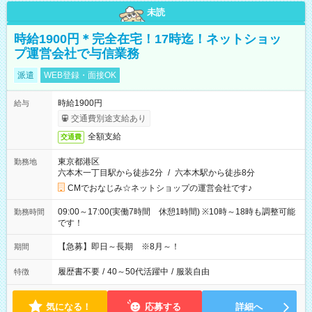
未読
時給1900円＊完全在宅！17時迄！ネットショッ
プ運営会社で与信業務
派遣
WEB登録・面接OK
時給1900円
給与
交通費別途支給あり
全額支給
交通費
東京都港区
勤務地
六本木一丁目駅から徒歩2分
/
六本木駅から徒歩8分
CMでおなじみ☆ネットショップの運営会社です♪
09:00～17:00(実働7時間 休憩1時間) ※10時～18時も調整可能
勤務時間
です！
【急募】即日～長期 ※8月～！
期間
履歴書不要
/
40～50代活躍中
/
服装自由
特徴
気になる！
応募する
詳細へ