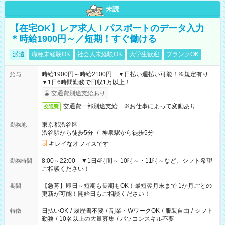
未読
【在宅OK】レア求人！パスポートのデータ入力
＊時給1900円～／短期！すぐ働ける
派遣
職種未経験OK
社会人未経験OK
大学生歓迎
ブランクOK
時給1900円～時給2100円 ▼日払い週払い可能！※規定有り
給与
▼1日6時間勤務で日収1万以上！
交通費別途支給あり
交通費一部別途支給 ※お仕事によって変動あり
交通費
東京都渋谷区
勤務地
渋谷駅から徒歩5分
/
神泉駅から徒歩5分
キレイなオフィスです
8:00～22:00 ▼1日4時間～ 10時～・11時～など、シフト希望
勤務時間
ご相談ください！
【急募】即日～短期も長期もOK！最短翌月末まで 1か月ごとの
期間
更新が可能！開始日もご相談ください！
日払いOK
/
履歴書不要
/
副業・WワークOK
/
服装自由
/
シフト
特徴
勤務
/
10名以上の大量募集
/
パソコンスキル不要