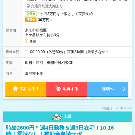
取りサービス利用可（利用条件有）
交通費別途支給あり
1ヶ月3万円を上限として実費支給
交通費
30万円～
月収例
東京都新宿区
勤務地
市ケ谷駅から徒歩3分
放送
11:00-20:00（休憩60分）実働8時間（残業少なめ！）
勤務時間
即日～長期 ※開始日相談OK
期間
履歴書不要
特徴
気になる！
応募する
詳細へ
掲載日：2026.08.05
未読
時給2600円＊週4日勤務＆週3日在宅！10-16
時！電話なし！補助金申請サポ