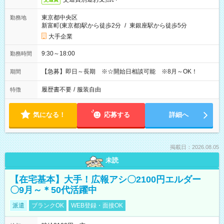
東京都中央区
勤務地
新富町(東京都)駅から徒歩2分
/
東銀座駅から徒歩5分
大手企業
9:30～18:00
勤務時間
【急募】即日～長期 ※☆開始日相談可能 ※8月～OK！
期間
履歴書不要
/
服装自由
特徴
気になる！
応募する
詳細へ
掲載日：2026.08.05
未読
【在宅基本】大手！広報アシ〇2100円エルダー
〇9月～＊50代活躍中
派遣
ブランクOK
WEB登録・面接OK