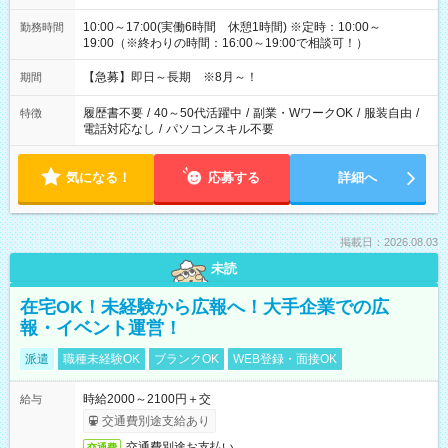
10:00～17:00(実働6時間 休憩1時間) ※定時：10:00～
勤務時間
19:00（※終わりの時間：16:00～19:00で相談可！）
【急募】即日～長期 ※8月～！
期間
履歴書不要
/
40～50代活躍中
/
副業・WワークOK
/
服装自由
/
特徴
電話対応なし
/
パソコンスキル不要
気になる！
応募する
詳細へ
掲載日：2026.08.03
未読
在宅OK！未経験から広報へ！大手企業での広
報・イベント運営！
派遣
職種未経験OK
ブランクOK
WEB登録・面接OK
時給2000～2100円＋交
給与
交通費別途支給あり
交通費別途お支払い
交通費