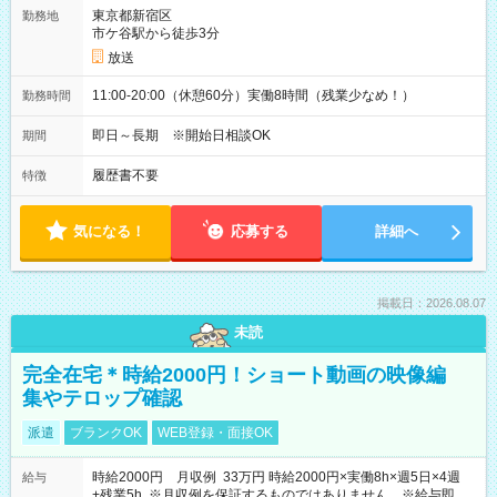
東京都新宿区
勤務地
市ケ谷駅から徒歩3分
放送
11:00-20:00（休憩60分）実働8時間（残業少なめ！）
勤務時間
即日～長期 ※開始日相談OK
期間
履歴書不要
特徴
気になる！
応募する
詳細へ
掲載日：2026.08.07
未読
完全在宅＊時給2000円！ショート動画の映像編
集やテロップ確認
派遣
ブランクOK
WEB登録・面接OK
時給2000円 月収例 33万円 時給2000円×実働8h×週5日×4週
給与
+残業5h ※月収例を保証するものではありません。※給与即受