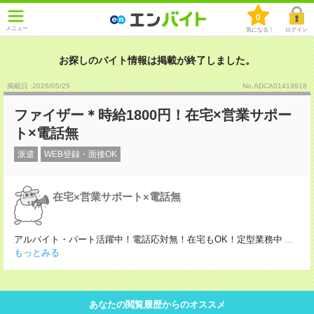
0
メニュー
気になる！
ログイン
お探しのバイト情報は掲載が終了しました。
掲載日 :2026
/
05
/
25
No.ADCA01419918
ファイザー＊時給1800円！在宅×営業サポー
ト×電話無
派遣
WEB登録・面接OK
在宅×営業サポート×電話無
アルバイト・パート活躍中！電話応対無！在宅もOK！定型業務中
...
もっとみる
あなたの閲覧履歴からのオススメ