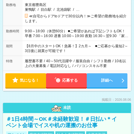
東京都豊島区
勤務地
巣鴨駅
/
目白駅
/
北池袋駅
/
…
≪自宅からドアtoドアで30分以内！≫ご希望の勤務地を紹介
します。
9:00～18:00（休憩60分） ■ご希望があれば下記シフトもOK！
勤務時間
早番 7:00～16:00 遅番 10:00～19:00 夜勤 16:30～翌9:30 「家族
と休みを合わせたい」 「余裕を持って夕飯の準備がしたい」
「できれば残業はしたくない」 など、ご希望を教えてください
【8月中のスタートOK！急募！】2カ月～ ■ご応募から最短2～
期間
ね。 ※Wワーク希望の方へ 今ご覧のお仕事で希望する勤務時間
3日後に就業が可能です！
と、もう1つのお仕事の勤務時間。 合計で週40時間を超える場
合は応募できません。
履歴書不要
/
40～50代活躍中
/
服装自由
/
シフト勤務
/
10名以
特徴
上の大量募集
/
電話対応なし
/
パソコンスキル不要
気になる！
応募する
詳細へ
掲載日：2026.08.06
未読
＃1日4時間～OK＃未経験歓迎！＃日払い＊イ
ベント会場でイスや机の運搬のお仕事