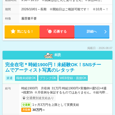
9:30～18:15 ※残業はほとんどありません。※休憩60分。
勤務時間
2026/10/01～長期 ※開始日はご相談可能です！ ※10月～！
期間
履歴書不要
特徴
気になる！
応募する
詳細へ
掲載日：2026.08.07
未読
完全在宅＊時給1900円！未経験OK！SNSチー
ムでアーティスト写真のレタッチ
派遣
職種未経験OK
ブランクOK
WEB登録・面接OK
時給1900円 月収例 31万円 時給1900円×実働8h×週5日×4週
給与
+残業5h ※月収例を保証するものではありません。※給与即受
取りサービス利用可（利用条件有）
交通費別途支給あり
1ヶ月3万円を上限として実費支給
交通費
30万円～
月収例