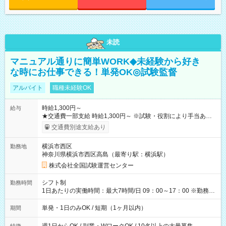
未読
マニュアル通りに簡単WORK◆未経験から好き
な時にお仕事できる！単発OK◎試験監督
アルバイト
職種未経験OK
時給1,300円～
給与
★交通費一部支給 時給1,300円～ ※試験・役割により手当あり
※勤務回数により昇給あり 【即給（前払い）オプションあ
交通費別途支給あり
り！】 希望される場合、勤務から1週間ほどで給与の一部を受け
取れます。 ※手数料418円がかかります。 【過去試験日の収入
横浜市西区
勤務地
例】 ・河合塾模擬試験 8:30～17:30（休憩1時間） 時給1,300円
神奈川県横浜市西区高島（最寄り駅：横浜駅）
×8時間＝日収10,400円＋交通費 ※当日の役割により時給＋100
円の場合あり ・国家試験 7:00～13:30（休憩なし） 時給1,300
株式会社全国試験運営センター
円（役割手当＋100円）×6時間＝日収8,400円＋交通費 【試用期
間】試用期間なし
シフト制
勤務時間
1日あたりの実働時間：最大7時間/日 09：00～17：00 ※勤務時
間は 試験により異なります。
単発・1日のみOK / 短期（1ヶ月以内）
期間