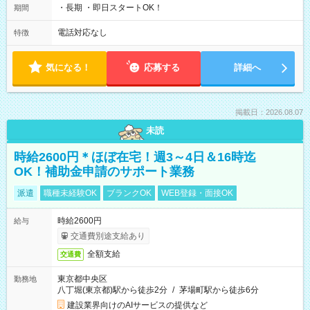
・長期 ・即日スタートOK！
期間
電話対応なし
特徴
気になる！
応募する
詳細へ
掲載日：2026.08.07
未読
時給2600円＊ほぼ在宅！週3～4日＆16時迄
OK！補助金申請のサポート業務
派遣
職種未経験OK
ブランクOK
WEB登録・面接OK
時給2600円
給与
交通費別途支給あり
全額支給
交通費
東京都中央区
勤務地
八丁堀(東京都)駅から徒歩2分
/
茅場町駅から徒歩6分
建設業界向けのAIサービスの提供など