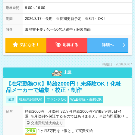
9:00～16:00
勤務時間
2026/8/17～長期 ※長期更新予定 ※8月～OK！
期間
履歴書不要
/
40～50代活躍中
/
服装自由
特徴
気になる！
応募する
詳細へ
掲載日：2026.08.07
未読
【在宅勤務OK】時給2000円！未経験OK！化粧
品メーカーで編集・校正・制作
派遣
職種未経験OK
ブランクOK
WEB登録・面接OK
時給2000円 月収例 32万円 時給2000円×実働8h×週5日×4
給与
週 ※月収例を保証するものではありません。※給与即受取りサ
ービス利用可（利用条件有）
交通費別途支給あり
1ヶ月3万円を上限として実費支給
交通費