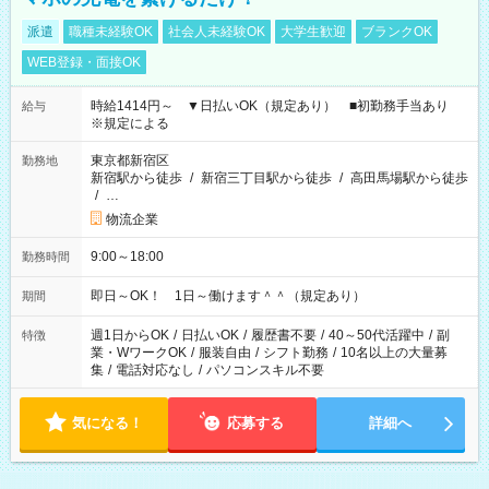
派遣
職種未経験OK
社会人未経験OK
大学生歓迎
ブランクOK
WEB登録・面接OK
時給1414円～ ▼日払いOK（規定あり） ■初勤務手当あり
給与
※規定による
東京都新宿区
勤務地
新宿駅から徒歩
/
新宿三丁目駅から徒歩
/
高田馬場駅から徒歩
/
…
物流企業
9:00～18:00
勤務時間
即日～OK！ 1日～働けます＾＾（規定あり）
期間
週1日からOK
/
日払いOK
/
履歴書不要
/
40～50代活躍中
/
副
特徴
業・WワークOK
/
服装自由
/
シフト勤務
/
10名以上の大量募
集
/
電話対応なし
/
パソコンスキル不要
気になる！
応募する
詳細へ