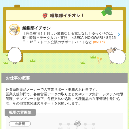
編集部イチオシ
【完全在宅！】難しい業務なし＆電話なし！ゆっくりの11
時～時短＊データ入力・事務、＜SEKAI NO OWARI＊8月15
日・16日＞ドーム公演のサポートバイトなど
(8/7UP!)
お仕事の概要
外資系医薬品メーカーでの営業サポート事務のお仕事です。
営業支援部門で、各種営業データの取りまとめやデータ集計、システム権限
管理、テンプレート修正、各種支払い処理、各種備品の在庫管理や発注処
理、その他営業関連のサポートをお願いします。
職場の雰囲気
年齢層
20代
30
40
50
60