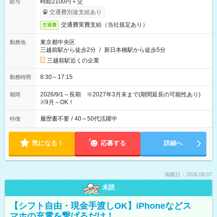
時給2100円＋交
給与
交通費別途支給あり
交通費実費支給（当社規定あり）
交通費
東京都中央区
勤務地
三越前駅から徒歩2分
/
新日本橋駅から徒歩5分
三越前駅近くの企業
8:30～17:15
勤務時間
2026/9/1～長期 ※2027年3月末まで(期間延長の可能性あり)
期間
※9月～OK！
履歴書不要
/
40～50代活躍中
特徴
気になる！
応募する
詳細へ
掲載日：2026.08.07
未読
【シフト自由・現金手渡しOK】iPhoneなどス
マホの充電を繋げるだけ！