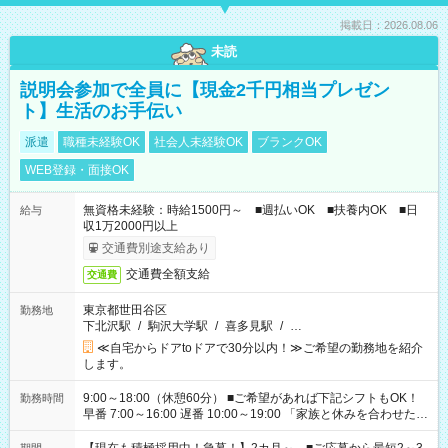
掲載日：2026.08.06
未読
説明会参加で全員に【現金2千円相当プレゼン
ト】生活のお手伝い
派遣
職種未経験OK
社会人未経験OK
ブランクOK
WEB登録・面接OK
無資格未経験：時給1500円～ ■週払いOK ■扶養内OK ■日
給与
収1万2000円以上
交通費別途支給あり
交通費全額支給
交通費
東京都世田谷区
勤務地
下北沢駅
/
駒沢大学駅
/
喜多見駅
/
…
≪自宅からドアtoドアで30分以内！≫ご希望の勤務地を紹介
します。
9:00～18:00（休憩60分） ■ご希望があれば下記シフトもOK！
勤務時間
早番 7:00～16:00 遅番 10:00～19:00 「家族と休みを合わせた
い」 「余裕を持って夕飯の準備がしたい」 「できれば残業はし
たくない」 など、ご希望を教えてくださいね。 ※Wワーク希望