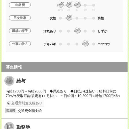
年齢層
20代
30
40
50
60
男女比率
女性
男性
職場の様子
活気あり
しずか
仕事の仕方
テキパキ
コツコツ
募集情報
給与
時給1700円～時給2000円 ◆昇給あり ◆日払い(速払い：給料日前に
70％迄受取可能/規定有)＋月払い ＊日給例：10,200円＝時給1700円×6h
交通費別途支給あり
交通費全額支給
交通費
勤務地