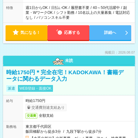
週1日からOK
/
日払いOK
/
履歴書不要
/
40～50代活躍中
/
副
特徴
業・WワークOK
/
シフト勤務
/
10名以上の大量募集
/
電話対応
なし
/
パソコンスキル不要
気になる！
応募する
詳細へ
掲載日：2026.08.07
未読
時給1750円＊完全在宅！KADOKAWA！書籍デ
ータに関わるデータ入力
派遣
WEB登録・面接OK
時給1750円
給与
交通費別途支給あり
全額支給
交通費
東京都千代田区
勤務地
飯田橋駅から徒歩3分
/
九段下駅から徒歩7分