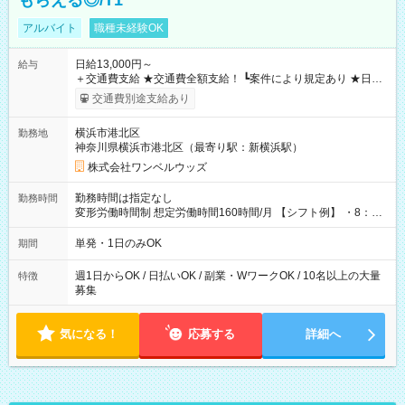
もらえる◎/T1
アルバイト
職種未経験OK
日給13,000円～
給与
＋交通費支給 ★交通費全額支給！ ┗案件により規定あり ★日払
いOK！（規定あり） ┗働いたその日に現金GET♪ お仕事後はコ
交通費別途支給あり
ンビニATMから 日払い分を引き落とせます！ 【試用期間】試
用期間なし
横浜市港北区
勤務地
神奈川県横浜市港北区（最寄り駅：新横浜駅）
株式会社ワンベルウッズ
勤務時間は指定なし
勤務時間
変形労働時間制 想定労働時間160時間/月 【シフト例】 ・8：00
～21：00
単発・1日のみOK
期間
週1日からOK / 日払いOK / 副業・WワークOK / 10名以上の大量
特徴
募集
気になる！
応募する
詳細へ