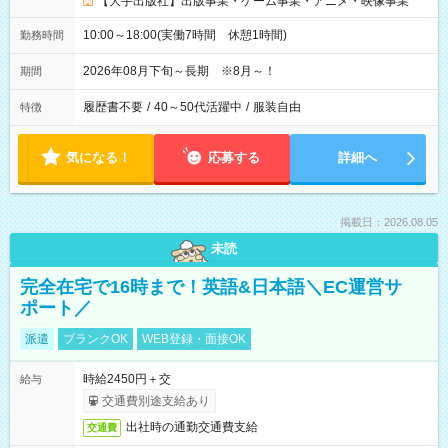
【大手出版社】出版事業・ゲーム事業・アニメ・映像事業
10:00～18:00(実働7時間 休憩1時間)
勤務時間
2026年08月下旬～長期 ※8月～！
期間
履歴書不要
/
40～50代活躍中
/
服装自由
特徴
気になる！
応募する
詳細へ
掲載日：2026.08.05
未読
完全在宅で16時まで！英語&日本語＼EC運営サ
ポート／
派遣
ブランクOK
WEB登録・面接OK
時給2450円＋交
給与
交通費別途支給あり
出社時の通勤交通費支給
交通費