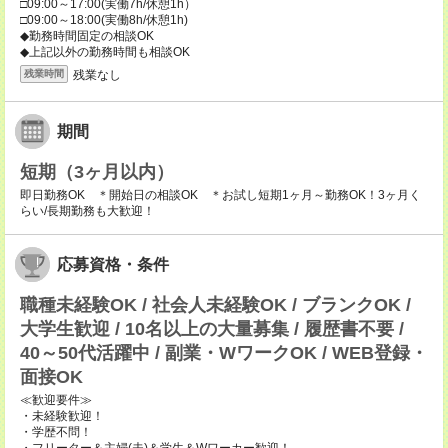
□09:00～17:00(実働7h/休憩1h）
□09:00～18:00(実働8h/休憩1h)
◆勤務時間固定の相談OK
◆上記以外の勤務時間も相談OK
残業なし
残業時間
期間
短期（3ヶ月以内）
即日勤務OK ＊開始日の相談OK ＊お試し短期1ヶ月～勤務OK！3ヶ月く
らい/長期勤務も大歓迎！
応募資格・条件
職種未経験OK / 社会人未経験OK / ブランクOK /
大学生歓迎 / 10名以上の大量募集 / 履歴書不要 /
40～50代活躍中 / 副業・WワークOK / WEB登録・
面接OK
≪歓迎要件≫
・未経験歓迎！
・学歴不問！