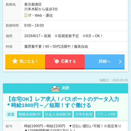
東京都港区
勤務地
六本木駅から徒歩3分
IT・Web・通信
9:00～16:00
勤務時間
2026/8/17～長期 ※長期更新予定 ※8月～OK！
期間
履歴書不要
/
40～50代活躍中
/
服装自由
特徴
気になる！
応募する
詳細へ
掲載日：2026.08.05
未読
【在宅OK】レア求人！パスポートのデータ入力
＊時給1900円～／短期！すぐ働ける
派遣
職種未経験OK
社会人未経験OK
大学生歓迎
ブランクOK
時給1900円～時給2100円 ▼日払い週払い可能！※規定有り
給与
▼1日6時間勤務で日収1万以上！