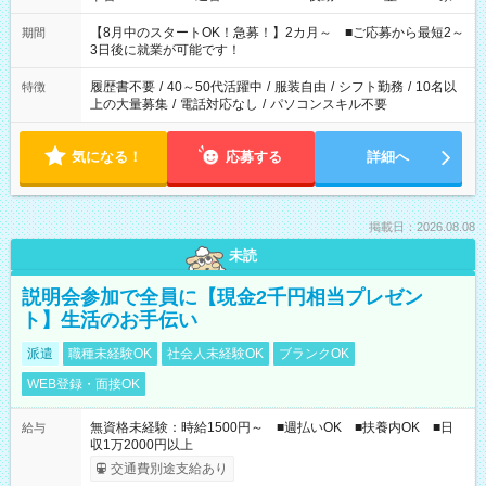
と休みを合わせたい」 「余裕を持って夕飯の準備がしたい」
「できれば残業はしたくない」 など、ご希望を教えてください
【8月中のスタートOK！急募！】2カ月～ ■ご応募から最短2～
期間
ね。 ※Wワーク希望の方へ 今ご覧のお仕事で希望する勤務時間
3日後に就業が可能です！
と、もう1つのお仕事の勤務時間。 合計で週40時間を超える場
合は応募できません。
履歴書不要
/
40～50代活躍中
/
服装自由
/
シフト勤務
/
10名以
特徴
上の大量募集
/
電話対応なし
/
パソコンスキル不要
気になる！
応募する
詳細へ
掲載日：2026.08.08
未読
説明会参加で全員に【現金2千円相当プレゼン
ト】生活のお手伝い
派遣
職種未経験OK
社会人未経験OK
ブランクOK
WEB登録・面接OK
無資格未経験：時給1500円～ ■週払いOK ■扶養内OK ■日
給与
収1万2000円以上
交通費別途支給あり