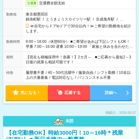
交通費全額支給
交通費
東京都墨田区
勤務地
錦糸町駅
/
とうきょうスカイツリー駅
/
京成曳舟駅
/
…
≪自宅からドアtoドアで30分以内！≫ご希望の勤務地を紹介
します。
9:00～18:00（休憩60分） ■ご希望があれば下記シフトもOK！
勤務時間
早番 7:00～16:00 遅番 10:00～19:00 「家族と休みを合わせた
い」 「余裕を持って夕飯の準備がしたい」 「できれば残業はし
たくない」 など、ご希望を教えてくださいね。 ※Wワーク希望
【現在も積極採用中！急募！】2カ月～ ■ご応募から最短2～3
期間
の方へ 今ご覧のお仕事で希望する勤務時間と、もう1つのお仕事
日後の就業も相談可能です！
の勤務時間。 合計で週40時間を超える場合は応募できません。
履歴書不要
/
40～50代活躍中
/
服装自由
/
シフト勤務
/
10名以
特徴
上の大量募集
/
電話対応なし
/
パソコンスキル不要
気になる！
応募する
詳細へ
掲載日：2026.08.07
未読
【在宅勤務OK】時給3000円！10～16時＊残業