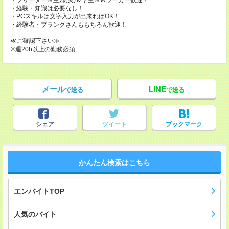
・フリーター＆主婦(夫)＆学生＆Wワーカー歓迎！
・経験・知識は必要なし！
・PCスキルは文字入力が出来ればOK！
・経験者・ブランクさんももちろん歓迎！
≪ご確認下さい≫
※週20h以上の勤務必須
メール
LINE
で送る
で送る
シェア
ツイート
ブックマーク
かんたん検索はこちら
エンバイトTOP
人気のバイト