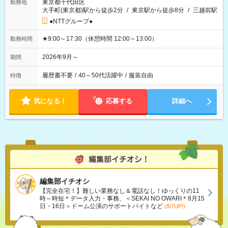
東京都千代田区
勤務地
大手町(東京都)駅から徒歩2分
/
東京駅から徒歩8分
/
三越前駅
●NTTグループ●
★9:00～17:30（休憩時間 12:00～13:00）
勤務時間
2026年9月～
期間
履歴書不要
/
40～50代活躍中
/
服装自由
特徴
気になる！
応募する
詳細へ
編集部イチオシ
【完全在宅！】難しい業務なし＆電話なし！ゆっくりの11
時～時短＊データ入力・事務、＜SEKAI NO OWARI＊8月15
日・16日＞ドーム公演のサポートバイトなど
(8/7UP!)