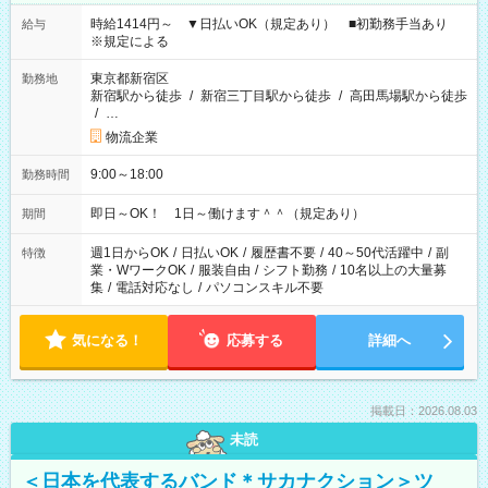
時給1414円～ ▼日払いOK（規定あり） ■初勤務手当あり
給与
※規定による
東京都新宿区
勤務地
新宿駅から徒歩
/
新宿三丁目駅から徒歩
/
高田馬場駅から徒歩
/
…
物流企業
9:00～18:00
勤務時間
即日～OK！ 1日～働けます＾＾（規定あり）
期間
週1日からOK
/
日払いOK
/
履歴書不要
/
40～50代活躍中
/
副
特徴
業・WワークOK
/
服装自由
/
シフト勤務
/
10名以上の大量募
集
/
電話対応なし
/
パソコンスキル不要
気になる！
応募する
詳細へ
掲載日：2026.08.03
未読
＜日本を代表するバンド＊サカナクション＞ツ