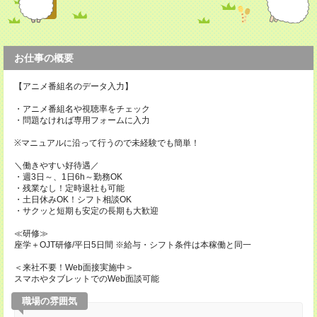
お仕事の概要
【アニメ番組名のデータ入力】
・アニメ番組名や視聴率をチェック
・問題なければ専用フォームに入力
※マニュアルに沿って行うので未経験でも簡単！
＼働きやすい好待遇／
・週3日～、1日6h～勤務OK
・残業なし！定時退社も可能
・土日休みOK！シフト相談OK
・サクッと短期も安定の長期も大歓迎
≪研修≫
座学＋OJT研修/平日5日間 ※給与・シフト条件は本稼働と同一
＜来社不要！Web面接実施中＞
スマホやタブレットでのWeb面談可能
職場の雰囲気