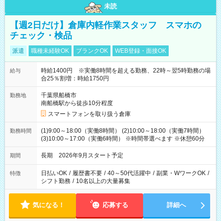
未読
【週2日だけ】倉庫内軽作業スタッフ スマホの
チェック・検品
派遣
職種未経験OK
ブランクOK
WEB登録・面接OK
時給1400円 ※実働8時間を超える勤務、22時～翌5時勤務の場
給与
合25％割増：時給1750円
千葉県船橋市
勤務地
南船橋駅から徒歩10分程度
スマートフォンを取り扱う倉庫
(1)9:00～18:00（実働8時間） (2)10:00～18:00（実働7時間）
勤務時間
(3)10:00～17:00（実働6時間） ※時間帯選べます ※休憩60分
長期 2026年9月スタート予定
期間
日払いOK
/
履歴書不要
/
40～50代活躍中
/
副業・WワークOK
/
特徴
シフト勤務
/
10名以上の大量募集
気になる！
応募する
詳細へ