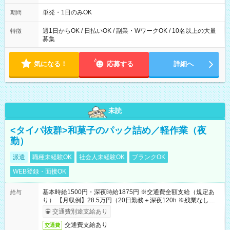
～21：00
単発・1日のみOK
期間
週1日からOK / 日払いOK / 副業・WワークOK / 10名以上の大量
特徴
募集
気になる！
応募する
詳細へ
未読
<タイパ抜群>和菓子のパック詰め／軽作業（夜
勤）
派遣
職種未経験OK
社会人未経験OK
ブランクOK
WEB登録・面接OK
基本時給1500円・深夜時給1875円 ※交通費全額支給（規定あ
給与
り） 【月収例】28.5万円（20日勤務＋深夜120h ※残業なしの場
合）
交通費別途支給あり
交通費支給あり
交通費