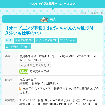
あなたの閲覧履歴からのオススメ
掲載日：2026.08.08
未読
【オープニング募集】おばあちゃんのお散歩付
き添いも仕事の1つ
派遣
職種未経験OK
社会人未経験OK
ブランクOK
WEB登録・面接OK
無資格未経験：時給1500円～ ■週払いOK ■扶養内OK ■日
給与
収1万2000円以上
交通費別途支給あり
交通費全額支給
交通費
東京都豊島区
勤務地
巣鴨駅
/
目白駅
/
北池袋駅
/
…
≪自宅からドアtoドアで30分以内！≫ご希望の勤務地を紹介
します。
9:00～18:00（休憩60分） ■ご希望があれば下記シフトもOK！
勤務時間
早番 7:00～16:00 遅番 10:00～19:00 夜勤 16:30～翌9:30 「家族