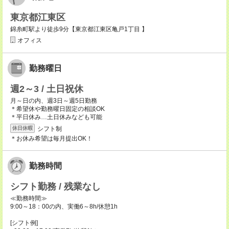
東京都江東区
錦糸町駅より徒歩9分【東京都江東区亀戸1丁目 】
オフィス
勤務曜日
週2～3 / 土日祝休
月～日の内、週3日～週5日勤務
＊希望休や勤務曜日固定の相談OK
＊平日休み…土日休みなども可能
シフト制
休日休暇
＊お休み希望は毎月提出OK！
勤務時間
シフト勤務 / 残業なし
≪勤務時間≫
9:00～18：00の内、実働6～8h/休憩1h
[シフト例]