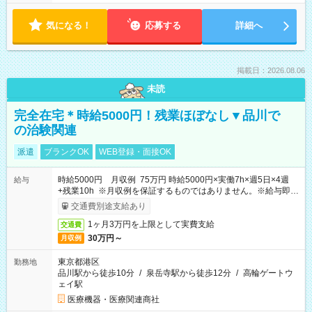
気になる！
応募する
詳細へ
掲載日：2026.08.06
未読
完全在宅＊時給5000円！残業ほぼなし▼品川で
の治験関連
派遣
ブランクOK
WEB登録・面接OK
時給5000円 月収例 75万円 時給5000円×実働7h×週5日×4週
給与
+残業10h ※月収例を保証するものではありません。※給与即受
取りサービス利用可（利用条件有）
交通費別途支給あり
1ヶ月3万円を上限として実費支給
交通費
30万円～
月収例
東京都港区
勤務地
品川駅から徒歩10分
/
泉岳寺駅から徒歩12分
/
高輪ゲートウ
ェイ駅
医療機器・医療関連商社