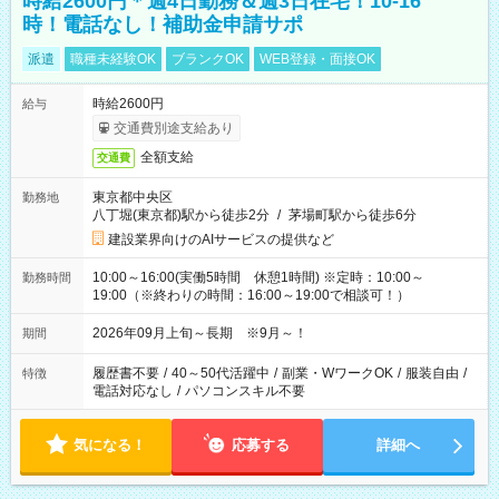
時給2600円＊週4日勤務＆週3日在宅！10-16
時！電話なし！補助金申請サポ
派遣
職種未経験OK
ブランクOK
WEB登録・面接OK
時給2600円
給与
交通費別途支給あり
全額支給
交通費
東京都中央区
勤務地
八丁堀(東京都)駅から徒歩2分
/
茅場町駅から徒歩6分
建設業界向けのAIサービスの提供など
10:00～16:00(実働5時間 休憩1時間) ※定時：10:00～
勤務時間
19:00（※終わりの時間：16:00～19:00で相談可！）
2026年09月上旬～長期 ※9月～！
期間
履歴書不要
/
40～50代活躍中
/
副業・WワークOK
/
服装自由
/
特徴
電話対応なし
/
パソコンスキル不要
気になる！
応募する
詳細へ