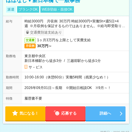
ほぼなし▼新日本橋で一般事務
派遣
ブランクOK
WEB登録・面接OK
時給3000円 月収例 30万円 時給3000円×実働5h×週5日×4
給与
週 ※月収例を保証するものではありません。※給与即受取りサ
ービス利用可（利用条件有）
交通費別途支給あり
1ヶ月3万円を上限として実費支給
交通費
30万円～
月収例
東京都中央区
勤務地
新日本橋駅から徒歩3分
/
三越前駅から徒歩1分
サ－ビス
10:00-16:00（休憩60分）実働5時間（残業少なめ！）
勤務時間
2026年09月01日～長期 ※開始日相談OK ※9月～！
期間
履歴書不要
特徴
気になる！
応募する
詳細へ