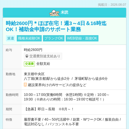
掲載日：2026.08.07
未読
時給2600円＊ほぼ在宅！週3～4日＆16時迄
OK！補助金申請のサポート業務
派遣
職種未経験OK
ブランクOK
WEB登録・面接OK
時給2600円
給与
交通費別途支給あり
全額支給
交通費
東京都中央区
勤務地
八丁堀(東京都)駅から徒歩2分
/
茅場町駅から徒歩6分
建設業界向けのAIサービスの提供など
10:00～17:00(実働6時間 休憩1時間) ※定時：10:00～
勤務時間
19:00（※終わりの時間：16:00～19:00で相談可！）
【急募】即日～長期 ※8月～！
期間
履歴書不要
/
40～50代活躍中
/
副業・WワークOK
/
服装自由
/
特徴
電話対応なし
/
パソコンスキル不要