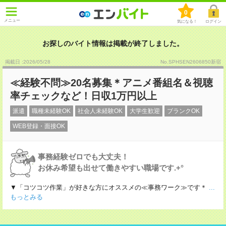
0
メニュー
気になる！
ログイン
お探しのバイト情報は掲載が終了しました。
掲載日 :2026
/
05
/
28
No.SPHSEN2606850新宿
≪経験不問≫20名募集＊アニメ番組名＆視聴
率チェックなど！日収1万円以上
派遣
職種未経験OK
社会人未経験OK
大学生歓迎
ブランクOK
WEB登録・面接OK
事務経験ゼロでも大丈夫！
お休み希望も出せて働きやすい職場です.+°
▼「コツコツ作業」が好きな方にオススメの≪事務ワーク≫です＊
...
もっとみる