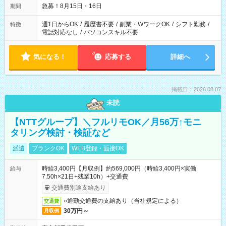
急募！8月15日・16日
期間
週1日からOK
/
履歴書不要
/
副業・WワークOK
/
シフト勤務
/
特徴
電話対応なし
/
パソコンスキル不要
気になる！
応募する
詳細へ
掲載日：2026.08.07
未読
【NTTグループ】＼フルリモOK／月56万↑モニ
タリング検討・検証など
派遣
ブランクOK
WEB登録・面接OK
時給3,400円【月収例】約569,000円（時給3,400円×実働
給与
7.50h×21日+残業10h）+交通費
交通費別途支給あり
○通勤交通費の支給あり（当社規定による）
交通費
30万円～
月収例