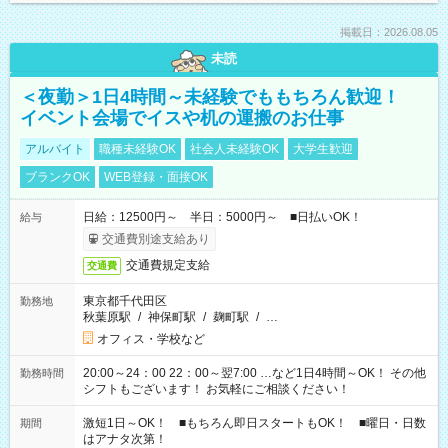
掲載日：2026.08.05
未読
＜夜勤＞1日4時間～未経験でももちろん歓迎！
イベント会場でイスや机の運搬のお仕事
アルバイト
職種未経験OK
社会人未経験OK
大学生歓迎
ブランクOK
WEB登録・面接OK
日給：12500円～ 半日：5000円～ ■日払いOK！
給与
交通費別途支給あり
交通費規定支給
交通費
東京都千代田区
勤務地
秋葉原駅
/
神保町駅
/
麹町駅
/
…
オフィス・学校など
20:00～24：00 22：00～翌7:00 …など1日4時間～OK！ その他
勤務時間
シフトもございます！ お気軽にご相談ください！
激短1日～OK！ ■もちろん即日スタートもOK！ ■曜日・日数
期間
はアナタ次第！