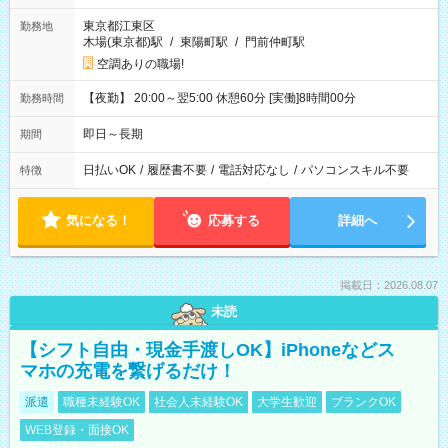
東京都江東区
勤務地
木場(東京都)駅
/
東陽町駅
/
門前仲町駅
空調ありの職場!
【夜勤】 20:00～翌5:00 休憩60分 [実働]8時間00分
勤務時間
即日～長期
期間
日払いOK
/
履歴書不要
/
電話対応なし
/
パソコンスキル不要
特徴
気になる！
応募する
詳細へ
掲載日：2026.08.07
未読
【シフト自由・現金手渡しOK】iPhoneなどス
マホの充電を繋げるだけ！
派遣
職種未経験OK
社会人未経験OK
大学生歓迎
ブランクOK
WEB登録・面接OK