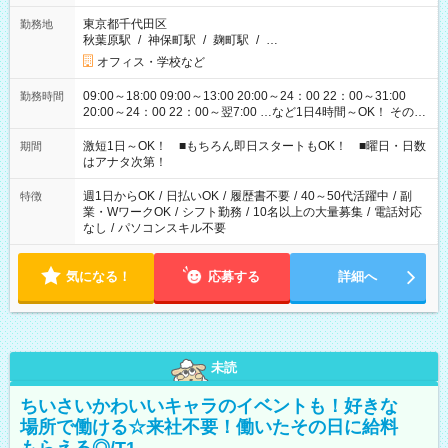
東京都千代田区
勤務地
秋葉原駅
/
神保町駅
/
麹町駅
/
…
オフィス・学校など
09:00～18:00 09:00～13:00 20:00～24：00 22：00～31:00
勤務時間
20:00～24：00 22：00～翌7:00 …など1日4時間～OK！ その他
シフトもございます！ お気軽にご相談ください！
激短1日～OK！ ■もちろん即日スタートもOK！ ■曜日・日数
期間
はアナタ次第！
週1日からOK
/
日払いOK
/
履歴書不要
/
40～50代活躍中
/
副
特徴
業・WワークOK
/
シフト勤務
/
10名以上の大量募集
/
電話対応
なし
/
パソコンスキル不要
気になる！
応募する
詳細へ
未読
ちいさいかわいいキャラのイベントも！好きな
場所で働ける☆来社不要！働いたその日に給料