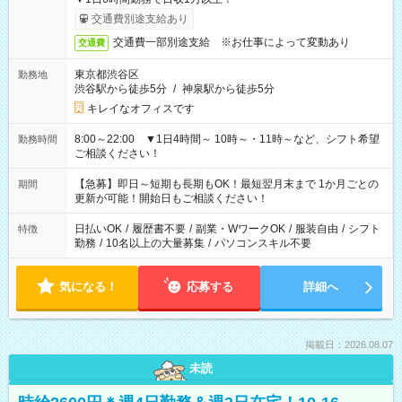
交通費別途支給あり
交通費一部別途支給 ※お仕事によって変動あり
交通費
東京都渋谷区
勤務地
渋谷駅から徒歩5分
/
神泉駅から徒歩5分
キレイなオフィスです
8:00～22:00 ▼1日4時間～ 10時～・11時～など、シフト希望
勤務時間
ご相談ください！
【急募】即日～短期も長期もOK！最短翌月末まで 1か月ごとの
期間
更新が可能！開始日もご相談ください！
日払いOK
/
履歴書不要
/
副業・WワークOK
/
服装自由
/
シフト
特徴
勤務
/
10名以上の大量募集
/
パソコンスキル不要
気になる！
応募する
詳細へ
掲載日：2026.08.07
未読