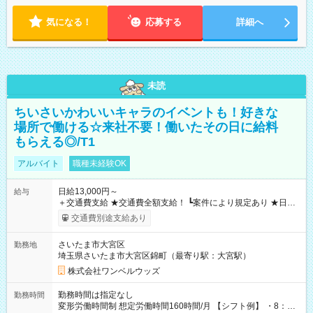
気になる！
応募する
詳細へ
未読
ちいさいかわいいキャラのイベントも！好きな
場所で働ける☆来社不要！働いたその日に給料
もらえる◎/T1
アルバイト
職種未経験OK
日給13,000円～
給与
＋交通費支給 ★交通費全額支給！ ┗案件により規定あり ★日払
いOK！（規定あり） ┗働いたその日に現金GET♪ お仕事後はコ
交通費別途支給あり
ンビニATMから 日払い分を引き落とせます！ 【試用期間】試
用期間なし
さいたま市大宮区
勤務地
埼玉県さいたま市大宮区錦町（最寄り駅：大宮駅）
株式会社ワンベルウッズ
勤務時間は指定なし
勤務時間
変形労働時間制 想定労働時間160時間/月 【シフト例】 ・8：00