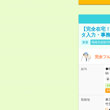
【完全在宅！
タ入力・事
派遣
職種未経験O
完全フ
◆
給与
6h
交
月
東
勤務地
竹