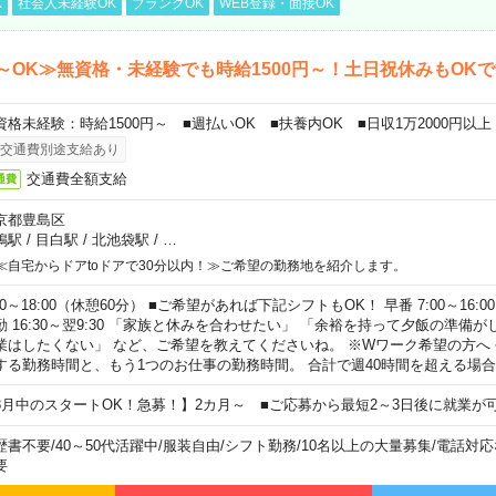
K
社会人未経験OK
ブランクOK
WEB登録・面接OK
～OK≫無資格・未経験でも時給1500円～！土日祝休みもOK
資格未経験：時給1500円～ ■週払いOK ■扶養内OK ■日収1万2000円以上
交通費別途支給あり
交通費全額支給
通費
京都豊島区
鴨駅
/
目白駅
/
北池袋駅
/
…
≪自宅からドアtoドアで30分以内！≫ご希望の勤務地を紹介します。
00～18:00（休憩60分） ■ご希望があれば下記シフトもOK！ 早番 7:00～16:00 遅
勤 16:30～翌9:30 「家族と休みを合わせたい」 「余裕を持って夕飯の準備
業はしたくない」 など、ご希望を教えてくださいね。 ※Wワーク希望の方へ
する勤務時間と、もう1つのお仕事の勤務時間。 合計で週40時間を超える場
8月中のスタートOK！急募！】2カ月～ ■ご応募から最短2～3日後に就業が
歴書不要
/
40～50代活躍中
/
服装自由
/
シフト勤務
/
10名以上の大量募集
/
電話対応
要