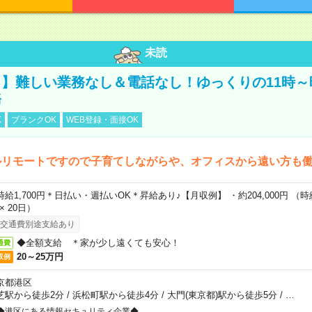
未読
】難しい業務なし＆電話なし！ゆっくりの11時～
務
K
ブランクOK
WEB登録・面接OK
ルリモートですので子育てしながらや、オフィスから遠い方も
時給1,700円＊日払い・週払いOK＊昇給あり♪【月収例】 ・約204,000円 （時給1
 × 20日）
交通費別途支給あり
◆全額支給 ＊家が少し遠くても安心！
通費
20～25万円
収例
京都港区
芝駅から徒歩2分
/
浜松町駅から徒歩4分
/
大門(東京都)駅から徒歩5分
/
…
◆港区にある情報セキュリティ企業◆