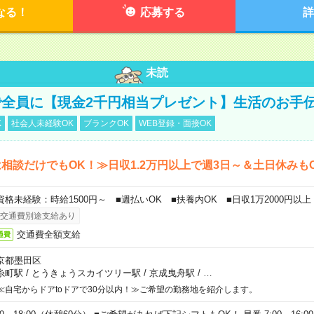
なる！
応募する
詳
未読
全員に【現金2千円相当プレゼント】生活のお手
K
社会人未経験OK
ブランクOK
WEB登録・面接OK
相談だけでもOK！≫日収1.2万円以上で週3日～＆土日休みも
資格未経験：時給1500円～ ■週払いOK ■扶養内OK ■日収1万2000円以上
交通費別途支給あり
交通費全額支給
通費
京都墨田区
糸町駅
/
とうきょうスカイツリー駅
/
京成曳舟駅
/
…
≪自宅からドアtoドアで30分以内！≫ご希望の勤務地を紹介します。