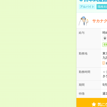
アルバイト
職種未
サカナク
時
給与
交
東
勤務地
九
＜シ
勤務時間
き
9
期間
週
特徴
気に