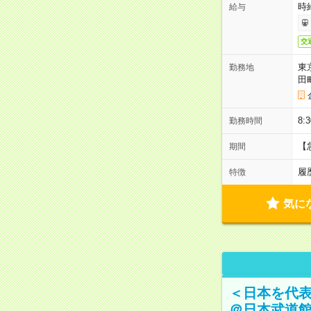
時
給与
交
東
勤務地
田
8:
勤務時間
【
期間
履
特徴
気に
＜日本を代
＠日本武道