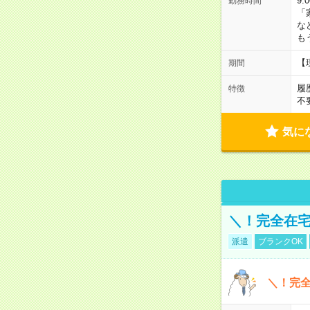
9:
勤務時間
「
な
も
【
期間
履
特徴
不
気に
＼！完全在宅
派遣
ブランクOK
＼！完全