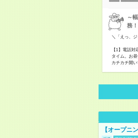
～幅
務！
＼「えっ、ジ
【1】電話対
タイム。お昼
カチカチ開い
【オープニン