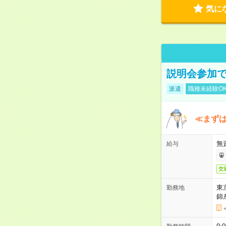
気に
説明会参加で
派遣
職種未経験O
≪まずは
無
給与
交
東
勤務地
錦