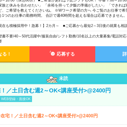
00～18:00（休憩60分） ■ご希望があれば下記シフトもOK！ 早番 7:00～16:00 遅
家族と休みを合わせたい」 「余裕を持って夕飯の準備がしたい」 「できれば
ど、ご希望を教えてくださいね。 ※Wワーク希望の方へ 今ご覧のお仕事で希
う1つのお仕事の勤務時間。 合計で週40時間を超える場合は応募できません。
現在も積極採用中！急募！】2カ月～ ■ご応募から最短2～3日後の就業も相
歴書不要
/
40～50代活躍中
/
服装自由
/
シフト勤務
/
10名以上の大量募集
/
電話対応
要
なる！
応募する
詳
未読
！／土日含む週2～OK<講座受付>@2400円
WEB登録・面接OK
在宅！／土日含む週2～OK<講座受付>@2400円