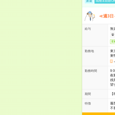
派遣
職種未経験O
≪週3日
無
給与
交
東
勤務地
巣
9:
勤務時間
夜
残
望
【
期間
履
特徴
不