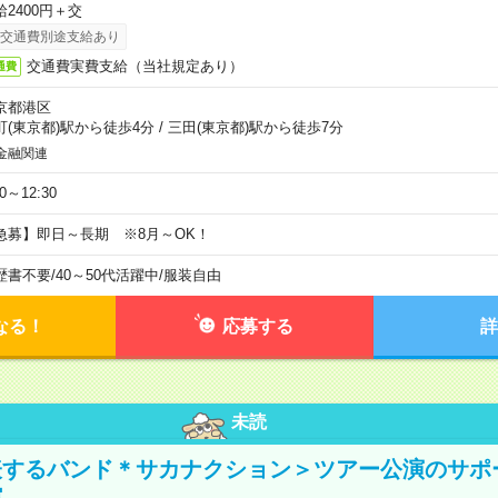
給2400円＋交
交通費別途支給あり
交通費実費支給（当社規定あり）
通費
京都港区
町(東京都)駅から徒歩4分
/
三田(東京都)駅から徒歩7分
金融関連
30～12:30
急募】即日～長期 ※8月～OK！
歴書不要
/
40～50代活躍中
/
服装自由
なる！
応募する
詳
未読
表するバンド＊サカナクション＞ツアー公演のサポ
館