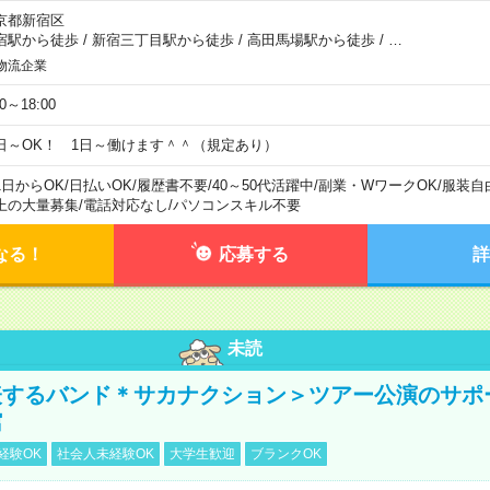
京都新宿区
宿駅から徒歩
/
新宿三丁目駅から徒歩
/
高田馬場駅から徒歩
/
…
物流企業
00～18:00
日～OK！ 1日～働けます＾＾（規定あり）
1日からOK
/
日払いOK
/
履歴書不要
/
40～50代活躍中
/
副業・WワークOK
/
服装自
上の大量募集
/
電話対応なし
/
パソコンスキル不要
なる！
応募する
詳
未読
表するバンド＊サカナクション＞ツアー公演のサポ
館
経験OK
社会人未経験OK
大学生歓迎
ブランクOK