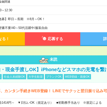
金融関連
30～12:30
急募】即日～長期 ※8月～OK！
歴書不要
/
40～50代活躍中
/
服装自由
なる！
応募する
詳
未読
・現金手渡しOK】iPhoneなどスマホの充電を繋
K
社会人未経験OK
大学生歓迎
ブランクOK
WEB登録・面接OK
、カンタン手続きWEB登録！ LINEでサクッと翌日振り込み
給1414円～ ▼日払いOK（規定あり） ■初勤務手当あり ※規定による