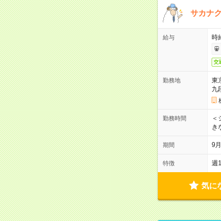
サカナク
時
給与
交
東
勤務地
九
＜シ
勤務時間
き
9
期間
週
特徴
気に