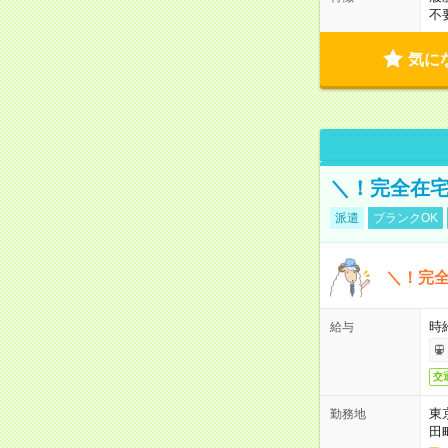
不
気に
＼！完全在宅
派遣
ブランクOK
＼！完全
時
給与
交
東
勤務地
田