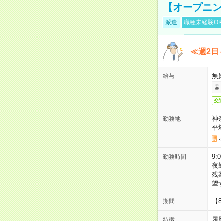
【オープニン
派遣
職種未経験O
≪週2日
無
給与
交
神
勤務地
平
9:
勤務時間
夜
残
望
【
期間
履
特徴