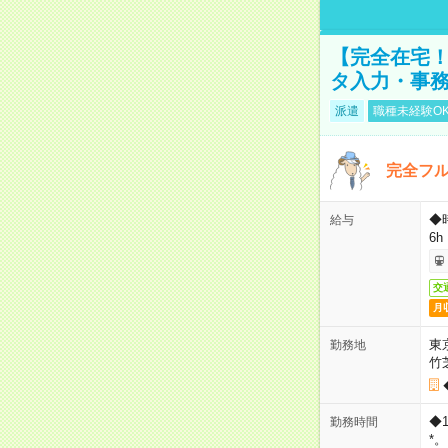
【完全在宅！
タ入力・事
派遣
職種未経験O
完全フ
◆
給与
6h
交
月
東
勤務地
竹
◆
勤務時間
*