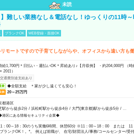
未読
】難しい業務なし＆電話なし！ゆっくりの11時～
務
K
ブランクOK
WEB登録・面接OK
ルリモートですので子育てしながらや、オフィスから遠い方も
時給1,700円＊日払い・週払いOK＊昇給あり♪【月収例】 ・約204,000円 （時給1
 × 20日）
交通費別途支給あり
◆全額支給 ＊家が少し遠くても安心！
通費
20～25万円
収例
京都港区
芝駅から徒歩2分
/
浜松町駅から徒歩4分
/
大門(東京都)駅から徒歩5分
/
…
◆港区にある情報セキュリティ企業◆
11：00～18：30のうち実働6時間、休憩60分 ※11：00～18：00 または 11
。ブランクOK！。*。 例えば前職が、 在宅/財団法人/事務/コールセンター/受