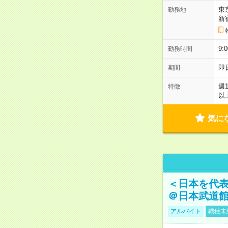
東
勤務地
新
9:
勤務時間
即
期間
週
特徴
以
気に
＜日本を代
＠日本武道
アルバイト
職種未