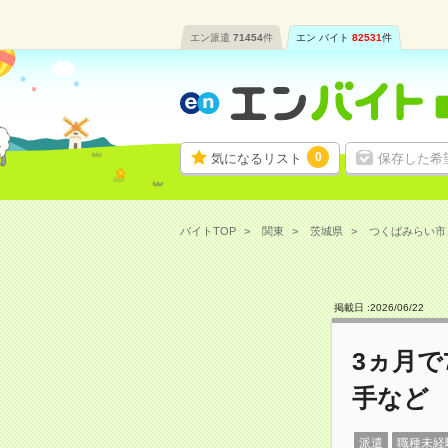
エン派遣
71454
件
エン バイト
82531
件
0
気になるリスト
保存した希
バイトTOP
関東
茨城県
つくばみらい市
掲載日 :
2026
/
06
/
22
3ヵ月で
手など
派遣
職種未経