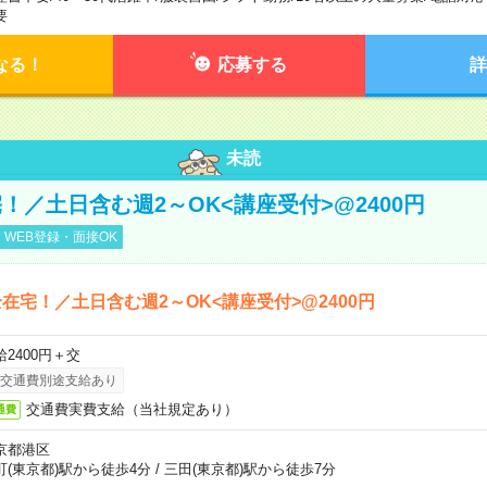
要
なる！
応募する
詳
未読
！／土日含む週2～OK<講座受付>@2400円
WEB登録・面接OK
在宅！／土日含む週2～OK<講座受付>@2400円
給2400円＋交
交通費別途支給あり
交通費実費支給（当社規定あり）
通費
京都港区
町(東京都)駅から徒歩4分
/
三田(東京都)駅から徒歩7分