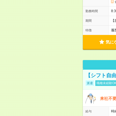
8:
勤務時間
【
期間
履
特徴
気に
【シフト自由
派遣
職種未経験O
来社不要
時
給与