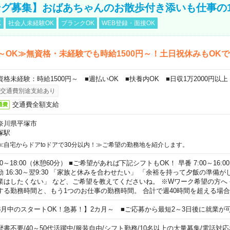
グ募集】おばあちゃんのお散歩付き添いも仕事の
K
社会人未経験OK
ブランクOK
WEB登録・面接OK
～OK≫無資格・未経験でも時給1500円～！土日祝休みもOK
資格未経験：時給1500円～ ■週払いOK ■扶養内OK ■日収1万2000円以上
交通費別途支給あり
交通費全額支給
通費
奈川県平塚市
塚駅
≪自宅からドアtoドアで30分以内！≫ご希望の勤務地を紹介します。
00～18:00（休憩60分） ■ご希望があれば下記シフトもOK！ 早番 7:00～16:00 遅
勤 16:30～翌9:30 「家族と休みを合わせたい」 「余裕を持って夕飯の準備
業はしたくない」 など、ご希望を教えてくださいね。 ※Wワーク希望の方へ
する勤務時間と、もう1つのお仕事の勤務時間。 合計で週40時間を超える場
8月中のスタートOK！急募！】2カ月～ ■ご応募から最短2～3日後に就業が
歴書不要
/
40～50代活躍中
/
服装自由
/
シフト勤務
/
10名以上の大量募集
/
電話対応