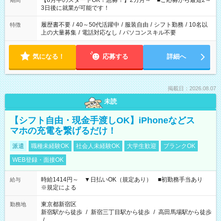
【8月中のスタートOK！急募！】2カ月～ ■ご応募から最短2～
期間
ね。 ※Wワーク希望の方へ 今ご覧のお仕事で希望する勤務時間
3日後に就業が可能です！
と、もう1つのお仕事の勤務時間。 合計で週40時間を超える場
合は応募できません。
履歴書不要
/
40～50代活躍中
/
服装自由
/
シフト勤務
/
10名以
特徴
上の大量募集
/
電話対応なし
/
パソコンスキル不要
気になる！
応募する
詳細へ
掲載日：2026.08.07
未読
【シフト自由・現金手渡しOK】iPhoneなどス
マホの充電を繋げるだけ！
派遣
職種未経験OK
社会人未経験OK
大学生歓迎
ブランクOK
WEB登録・面接OK
時給1414円～ ▼日払いOK（規定あり） ■初勤務手当あり
給与
※規定による
東京都新宿区
勤務地
新宿駅から徒歩
/
新宿三丁目駅から徒歩
/
高田馬場駅から徒歩
/
…