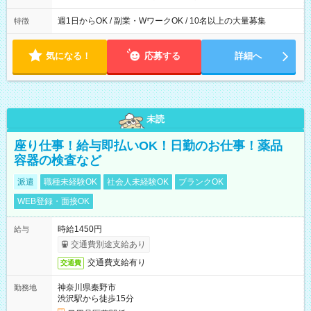
週1日からOK / 副業・WワークOK / 10名以上の大量募集
特徴
気になる！
応募する
詳細へ
未読
座り仕事！給与即払いOK！日勤のお仕事！薬品
容器の検査など
派遣
職種未経験OK
社会人未経験OK
ブランクOK
WEB登録・面接OK
時給1450円
給与
交通費別途支給あり
交通費支給有り
交通費
神奈川県秦野市
勤務地
渋沢駅から徒歩15分