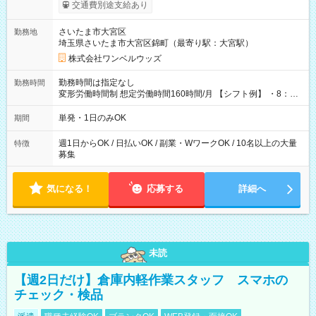
いOK！（規定あり） ┗働いたその日に現金GET♪ お仕事後はコ
交通費別途支給あり
ンビニATMから 日払い分を引き落とせます！ 【試用期間】試
用期間なし
さいたま市大宮区
勤務地
埼玉県さいたま市大宮区錦町（最寄り駅：大宮駅）
株式会社ワンベルウッズ
勤務時間は指定なし
勤務時間
変形労働時間制 想定労働時間160時間/月 【シフト例】 ・8：00
～21：00
単発・1日のみOK
期間
週1日からOK / 日払いOK / 副業・WワークOK / 10名以上の大量
特徴
募集
気になる！
応募する
詳細へ
未読
【週2日だけ】倉庫内軽作業スタッフ スマホの
チェック・検品