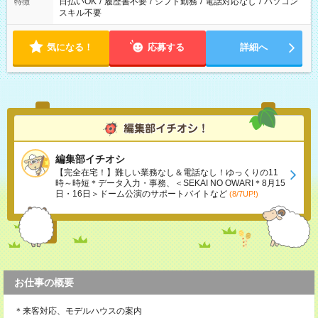
日払いOK
/
履歴書不要
/
シフト勤務
/
電話対応なし
/
パソコン
特徴
スキル不要
気になる！
応募する
詳細へ
編集部イチオシ
【完全在宅！】難しい業務なし＆電話なし！ゆっくりの11
時～時短＊データ入力・事務、＜SEKAI NO OWARI＊8月15
日・16日＞ドーム公演のサポートバイトなど
(8/7UP!)
お仕事の概要
＊来客対応、モデルハウスの案内