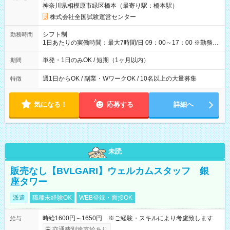
神奈川県相模原市緑区橋本（最寄り駅：橋本駅）
×8時間＝日収10,400円＋交通費 ※当日の役割により時給＋100
円の場合あり ・国家試験 7:00～13:30（休憩なし） 時給1,300
株式会社全国試験運営センター
円（役割手当＋100円）×6時間＝日収8,400円＋交通費 【試用期
間】試用期間なし
シフト制
勤務時間
1日あたりの実働時間：最大7時間/日 09：00～17：00 ※勤務時
間は 試験により異なります。
単発・1日のみOK / 短期（1ヶ月以内）
期間
週1日からOK / 副業・WワークOK / 10名以上の大量募集
特徴
気になる！
応募する
詳細へ
未読
販売なし【BVLGARI】ウェルカムスタッフ 銀
座タワー
派遣
職種未経験OK
WEB登録・面接OK
時給1600円～1650円 ※ご経験・スキルにより考慮致します
給与
交通費別途支給あり