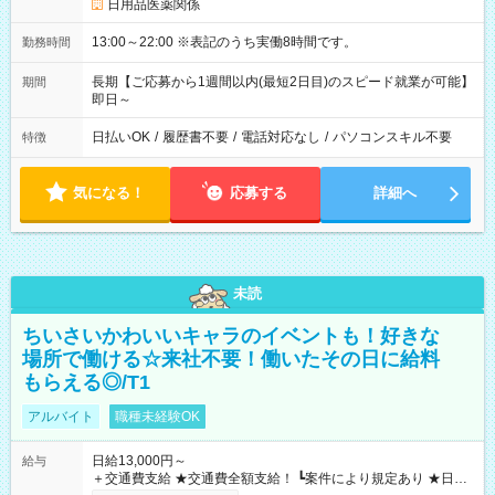
日用品医薬関係
13:00～22:00 ※表記のうち実働8時間です。
勤務時間
長期【ご応募から1週間以内(最短2日目)のスピード就業が可能】
期間
即日～
日払いOK
/
履歴書不要
/
電話対応なし
/
パソコンスキル不要
特徴
気になる！
応募する
詳細へ
未読
ちいさいかわいいキャラのイベントも！好きな
場所で働ける☆来社不要！働いたその日に給料
もらえる◎/T1
アルバイト
職種未経験OK
日給13,000円～
給与
＋交通費支給 ★交通費全額支給！ ┗案件により規定あり ★日払