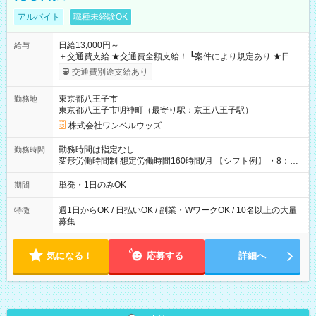
アルバイト
職種未経験OK
日給13,000円～
給与
＋交通費支給 ★交通費全額支給！ ┗案件により規定あり ★日払
いOK！（規定あり） ┗働いたその日に現金GET♪ お仕事後はコ
交通費別途支給あり
ンビニATMから 日払い分を引き落とせます！ 【試用期間】試
用期間なし
東京都八王子市
勤務地
東京都八王子市明神町（最寄り駅：京王八王子駅）
株式会社ワンベルウッズ
勤務時間は指定なし
勤務時間
変形労働時間制 想定労働時間160時間/月 【シフト例】 ・8：00
～21：00
単発・1日のみOK
期間
週1日からOK / 日払いOK / 副業・WワークOK / 10名以上の大量
特徴
募集
気になる！
応募する
詳細へ