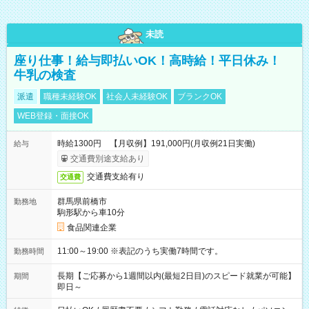
未読
座り仕事！給与即払いOK！高時給！平日休み！
牛乳の検査
派遣
職種未経験OK
社会人未経験OK
ブランクOK
WEB登録・面接OK
時給1300円 【月収例】191,000円(月収例21日実働)
給与
交通費別途支給あり
交通費支給有り
交通費
群馬県前橋市
勤務地
駒形駅から車10分
食品関連企業
11:00～19:00 ※表記のうち実働7時間です。
勤務時間
長期【ご応募から1週間以内(最短2日目)のスピード就業が可能】
期間
即日～