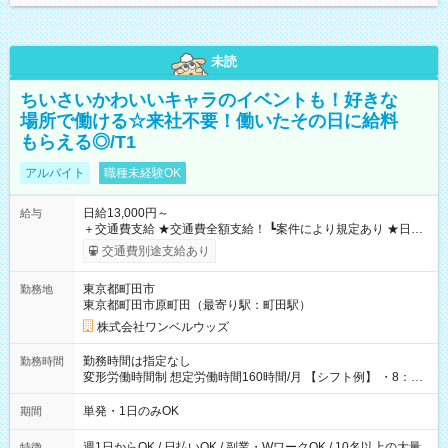
未読
ちいさいかわいいキャラのイベントも！好きな
場所で働ける☆来社不要！働いたその日に給料
もらえる◎/T1
アルバイト
職種未経験OK
日給13,000円～
給与
＋交通費支給 ★交通費全額支給！ ┗案件により規定あり ★日払
いOK！（規定あり） ┗働いたその日に現金GET♪ お仕事後はコ
交通費別途支給あり
ンビニATMから 日払い分を引き落とせます！ 【試用期間】試
用期間なし
東京都町田市
勤務地
東京都町田市原町田（最寄り駅：町田駅）
株式会社ワンベルウッズ
勤務時間は指定なし
勤務時間
変形労働時間制 想定労働時間160時間/月 【シフト例】 ・8：00
～21：00
単発・1日のみOK
期間
週1日からOK / 日払いOK / 副業・WワークOK / 10名以上の大量
特徴