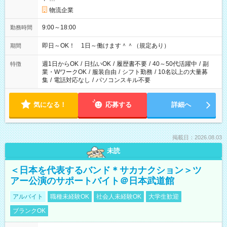
物流企業
9:00～18:00
勤務時間
即日～OK！ 1日～働けます＾＾（規定あり）
期間
週1日からOK
/
日払いOK
/
履歴書不要
/
40～50代活躍中
/
副
特徴
業・WワークOK
/
服装自由
/
シフト勤務
/
10名以上の大量募
集
/
電話対応なし
/
パソコンスキル不要
気になる！
応募する
詳細へ
掲載日：2026.08.03
未読
＜日本を代表するバンド＊サカナクション＞ツ
アー公演のサポートバイト＠日本武道館
アルバイト
職種未経験OK
社会人未経験OK
大学生歓迎
ブランクOK