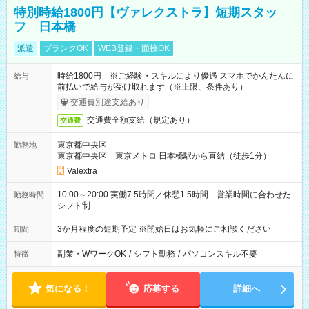
特別時給1800円【ヴァレクストラ】短期スタッ
フ 日本橋
派遣
ブランクOK
WEB登録・面接OK
時給1800円 ※ご経験・スキルにより優遇 スマホでかんたんに
給与
前払いで給与が受け取れます（※上限、条件あり）
交通費別途支給あり
交通費全額支給（規定あり）
交通費
東京都中央区
勤務地
東京都中央区 東京メトロ 日本橋駅から直結（徒歩1分）
Valextra
10:00～20:00 実働7.5時間／休憩1.5時間 営業時間に合わせた
勤務時間
シフト制
3か月程度の短期予定 ※開始日はお気軽にご相談ください
期間
副業・WワークOK
/
シフト勤務
/
パソコンスキル不要
特徴
気になる！
応募する
詳細へ