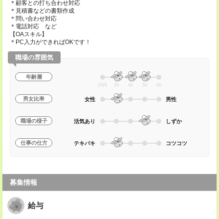
＊顧客との打ち合わせ対応
＊見積書などの書類作成
＊問い合わせ対応
＊電話対応 など
【OAスキル】
＊PC入力ができればOKです！
職場の雰囲気
年齢層
20代
30
40
50
60
男女比率
女性
男性
職場の様子
活気あり
しずか
仕事の仕方
テキパキ
コツコツ
募集情報
給与