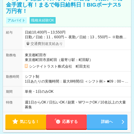
金手渡し有！まるで毎日給料日！BIGボーナス5
万円有！
アルバイト
職種未経験OK
日給10,400円～13,550円
給与
日勤／日給：11，600円～ 夜勤／日給：13，550円～ ※勤務数
が週2日以下の場合 日勤／日給：10，400円 夜勤／日給：12，
交通費別途支給あり
350円 ■交通費別途全額支給 ※規定あり ■支払方法：日払い └日
給のうち7，000円を現金先払い ※稼働分 ※週払い・月払いOK
東京都町田市
勤務地
⇒希望をお聞かせください♪ ■各種資格手当あり ■残業手当あり ■
東京都町田市原町田（最寄り駅：町田駅）
日給保障あり └早く終わっても”全額”支給！ ・－・－・ ≪ 法定
研修 ≫ 研修時の給与： 日給10，000円×3日間（24時間） ＝研
シンテイトラスト株式会社 町田支社
修費として合計30，000円支給 ＋交通費全額支給 ※規定あり
【試用期間】試用期間なし
シフト制
勤務時間
1日あたりの実働時間：最大8時間/日 ＜シフト例＞ ■09：00～
18：00 ■20：00～翌5：00 など！ 上記時間内で、 実働8時
間・休憩1時間／日
単発・1日のみOK
期間
週1日からOK / 日払いOK / 副業・WワークOK / 10名以上の大量
特徴
募集
気になる！
応募する
詳細へ