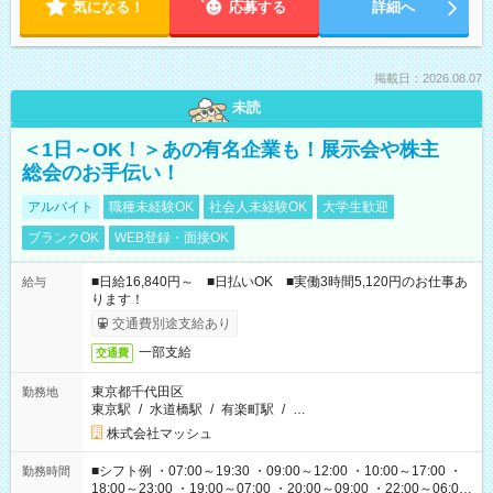
気になる！
応募する
詳細へ
掲載日：2026.08.07
未読
＜1日～OK！＞あの有名企業も！展示会や株主
総会のお手伝い！
アルバイト
職種未経験OK
社会人未経験OK
大学生歓迎
ブランクOK
WEB登録・面接OK
■日給16,840円～ ■日払いOK ■実働3時間5,120円のお仕事あ
給与
ります！
交通費別途支給あり
一部支給
交通費
東京都千代田区
勤務地
東京駅
/
水道橋駅
/
有楽町駅
/
…
株式会社マッシュ
■シフト例 ・07:00～19:30 ・09:00～12:00 ・10:00～17:00 ・
勤務時間
18:00～23:00 ・19:00～07:00 ・20:00～09:00 ・22:00～06:00