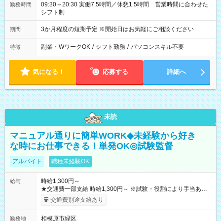
09:30～20:30 実働7.5時間／休憩1.5時間 営業時間に合わせた
勤務時間
シフト制
3か月程度の短期予定 ※開始日はお気軽にご相談ください
期間
副業・WワークOK
/
シフト勤務
/
パソコンスキル不要
特徴
気になる！
応募する
詳細へ
未読
マニュアル通りに簡単WORK◆未経験から好き
な時にお仕事できる！単発OK◎試験監督
アルバイト
職種未経験OK
時給1,300円～
給与
★交通費一部支給 時給1,300円～ ※試験・役割により手当あり
※勤務回数により昇給あり 【即給（前払い）オプションあ
交通費別途支給あり
り！】 希望される場合、勤務から1週間ほどで給与の一部を受け
取れます。 ※手数料418円がかかります。 【過去試験日の収入
相模原市緑区
勤務地
例】 ・河合塾模擬試験 8:30～17:30（休憩1時間） 時給1,300円