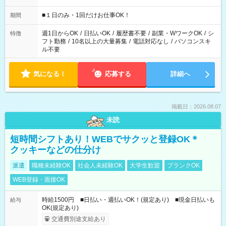
etc ★最短で3時間で5,120円のお仕事から 15時間で2万円近く稼
げるお仕事も！ ご希望のお時間に合わせてご紹介！ ※シフトは
■１日のみ・1回だけお仕事OK！
期間
現場によって異なります。 ※勿論、休憩時間はあるのでご安心
ください！
週1日からOK
/
日払いOK
/
履歴書不要
/
副業・WワークOK
/
シ
特徴
フト勤務
/
10名以上の大量募集
/
電話対応なし
/
パソコンスキ
ル不要
気になる！
応募する
詳細へ
掲載日：2026.08.07
未読
短時間シフトあり！WEBでサクッと登録OK＊
クッキーなどの仕分け
派遣
職種未経験OK
社会人未経験OK
大学生歓迎
ブランクOK
WEB登録・面接OK
時給1500円 ■日払い・週払いOK！(規定あり) ■現金日払いも
給与
OK(規定あり)
交通費別途支給あり