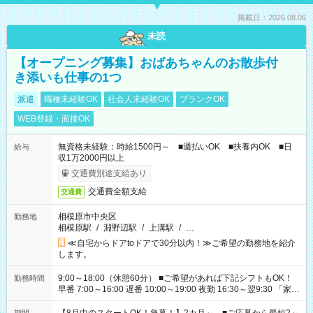
掲載日：2026.08.06
未読
【オープニング募集】おばあちゃんのお散歩付
き添いも仕事の1つ
派遣
職種未経験OK
社会人未経験OK
ブランクOK
WEB登録・面接OK
無資格未経験：時給1500円～ ■週払いOK ■扶養内OK ■日
給与
収1万2000円以上
交通費別途支給あり
交通費全額支給
交通費
相模原市中央区
勤務地
相模原駅
/
淵野辺駅
/
上溝駅
/
…
≪自宅からドアtoドアで30分以内！≫ご希望の勤務地を紹介
します。
9:00～18:00（休憩60分） ■ご希望があれば下記シフトもOK！
勤務時間
早番 7:00～16:00 遅番 10:00～19:00 夜勤 16:30～翌9:30 「家族
と休みを合わせたい」 「余裕を持って夕飯の準備がしたい」
「できれば残業はしたくない」 など、ご希望を教えてください