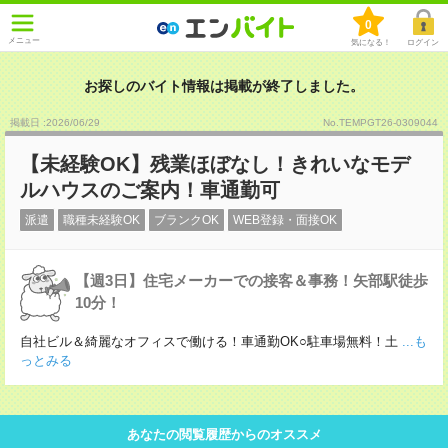
0
メニュー
気になる！
ログイン
お探しのバイト情報は掲載が終了しました。
掲載日 :2026
/
06
/
29
No.TEMPGT26-0309044
【未経験OK】残業ほぼなし！きれいなモデ
ルハウスのご案内！車通勤可
派遣
職種未経験OK
ブランクOK
WEB登録・面接OK
【週3日】住宅メーカーでの接客＆事務！矢部駅徒歩
10分！
自社ビル＆綺麗なオフィスで働ける！車通勤OK○駐車場無料！土
...も
っとみる
あなたの閲覧履歴からのオススメ