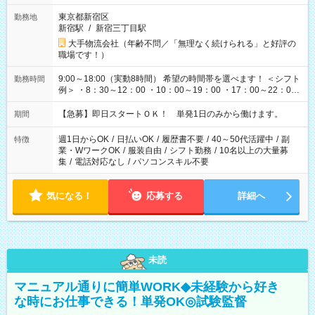
東京都新宿区
勤務地
新宿駅
/
新宿三丁目駅
大手物流会社（年齢不問／「無理なく続けられる」と好評の
職場です！）
9:00～18:00（実動8時間） 希望の時間帯を選べます！ ＜シフト
勤務時間
例＞ ・8：30～12：00 ・10：00～19：00 ・17：00～22：00
・13：00～22：00 ・22：00～翌6：00 など
【急募】即日スタートＯＫ！ 単発1日のみから働けます。
期間
週1日からOK
/
日払いOK
/
履歴書不要
/
40～50代活躍中
/
副
特徴
業・WワークOK
/
服装自由
/
シフト勤務
/
10名以上の大量募
集
/
電話対応なし
/
パソコンスキル不要
気になる！
応募する
詳細へ
未読
マニュアル通りに簡単WORK◆未経験から好き
な時にお仕事できる！単発OK◎試験監督