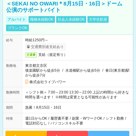
＜SEKAI NO OWARI＊8月15日・16日＞ドーム
公演のサポートバイト
アルバイト
職種未経験OK
社会人未経験OK
大学生歓迎
ブランクOK
時給1250円～
給与
交通費別途支給あり
支給（規定有り）
交通費
東京都文京区
勤務地
後楽園駅から徒歩5分
/
水道橋駅から徒歩5分
/
春日(東京都)駅
から徒歩7分
株式会社ライブパワー
＜シフト例＞ 7:00～23:00 13:30～22:00 上記の時間から好きな
勤務時間
時間を選べます！ ※時間は変更となる可能性があります
急募！8月15日・16日
期間
週1日からOK
/
履歴書不要
/
副業・WワークOK
/
シフト勤務
/
特徴
電話対応なし
/
パソコンスキル不要