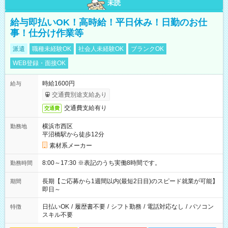
未読
給与即払いOK！高時給！平日休み！日勤のお仕
事！仕分け作業等
派遣
職種未経験OK
社会人未経験OK
ブランクOK
WEB登録・面接OK
時給1600円
給与
交通費別途支給あり
交通費支給有り
交通費
横浜市西区
勤務地
平沼橋駅から徒歩12分
素材系メーカー
8:00～17:30 ※表記のうち実働8時間です。
勤務時間
長期【ご応募から1週間以内(最短2日目)のスピード就業が可能】
期間
即日～
日払いOK
/
履歴書不要
/
シフト勤務
/
電話対応なし
/
パソコン
特徴
スキル不要