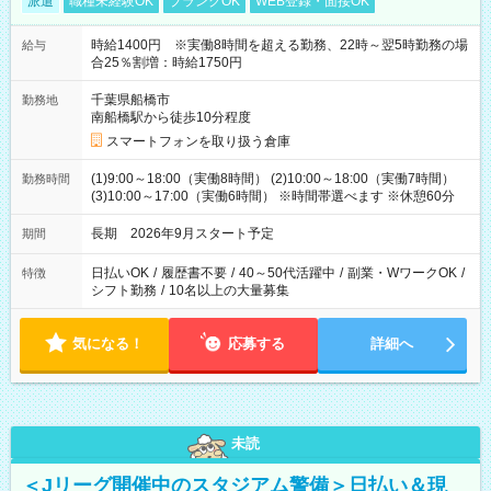
派遣
職種未経験OK
ブランクOK
WEB登録・面接OK
時給1400円 ※実働8時間を超える勤務、22時～翌5時勤務の場
給与
合25％割増：時給1750円
千葉県船橋市
勤務地
南船橋駅から徒歩10分程度
スマートフォンを取り扱う倉庫
(1)9:00～18:00（実働8時間） (2)10:00～18:00（実働7時間）
勤務時間
(3)10:00～17:00（実働6時間） ※時間帯選べます ※休憩60分
長期 2026年9月スタート予定
期間
日払いOK
/
履歴書不要
/
40～50代活躍中
/
副業・WワークOK
/
特徴
シフト勤務
/
10名以上の大量募集
気になる！
応募する
詳細へ
未読
＜Jリーグ開催中のスタジアム警備＞日払い＆現