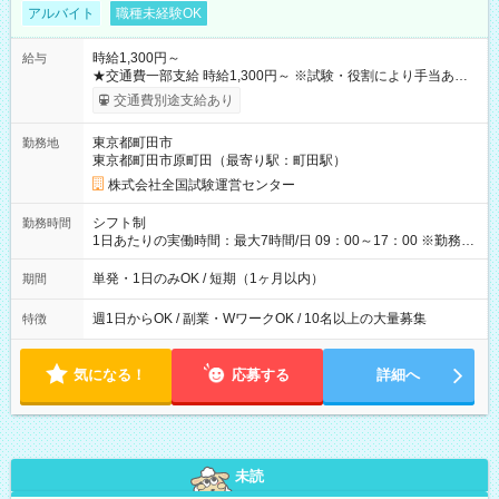
アルバイト
職種未経験OK
時給1,300円～
給与
★交通費一部支給 時給1,300円～ ※試験・役割により手当あり
※勤務回数により昇給あり 【即給（前払い）オプションあ
交通費別途支給あり
り！】 希望される場合、勤務から1週間ほどで給与の一部を受け
取れます。 ※手数料418円がかかります。 【過去試験日の収入
東京都町田市
勤務地
例】 ・河合塾模擬試験 8:30～17:30（休憩1時間） 時給1,300円
東京都町田市原町田（最寄り駅：町田駅）
×8時間＝日収10,400円＋交通費 ※当日の役割により時給＋100
円の場合あり ・国家試験 7:00～13:30（休憩なし） 時給1,300
株式会社全国試験運営センター
円（役割手当＋100円）×6時間＝日収8,400円＋交通費 【試用期
間】試用期間なし
シフト制
勤務時間
1日あたりの実働時間：最大7時間/日 09：00～17：00 ※勤務時
間は 試験により異なります。
単発・1日のみOK / 短期（1ヶ月以内）
期間
週1日からOK / 副業・WワークOK / 10名以上の大量募集
特徴
気になる！
応募する
詳細へ
未読