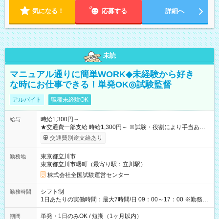
気になる！
応募する
詳細へ
未読
マニュアル通りに簡単WORK◆未経験から好き
な時にお仕事できる！単発OK◎試験監督
アルバイト
職種未経験OK
時給1,300円～
給与
★交通費一部支給 時給1,300円～ ※試験・役割により手当あり
※勤務回数により昇給あり 【即給（前払い）オプションあ
交通費別途支給あり
り！】 希望される場合、勤務から1週間ほどで給与の一部を受け
取れます。 ※手数料418円がかかります。 【過去試験日の収入
東京都立川市
勤務地
例】 ・河合塾模擬試験 8:30～17:30（休憩1時間） 時給1,300円
東京都立川市曙町（最寄り駅：立川駅）
×8時間＝日収10,400円＋交通費 ※当日の役割により時給＋100
円の場合あり ・国家試験 7:00～13:30（休憩なし） 時給1,300
株式会社全国試験運営センター
円（役割手当＋100円）×6時間＝日収8,400円＋交通費 【試用期
間】試用期間なし
シフト制
勤務時間
1日あたりの実働時間：最大7時間/日 09：00～17：00 ※勤務時
間は 試験により異なります。
単発・1日のみOK / 短期（1ヶ月以内）
期間