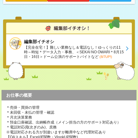
編集部イチオシ
【完全在宅！】難しい業務なし＆電話なし！ゆっくりの11
時～時短＊データ入力・事務、＜SEKAI NO OWARI＊8月15
日・16日＞ドーム公演のサポートバイトなど
(8/7UP!)
お仕事の概要
＊売掛・買掛の管理
＊未回収・未払の管理・確認
＊月次決算業務
＊預金口座確認、出納帳作成（メイン担当の方のサポート対応あり）
＊電話対応(取次ぎのみ)、庶務
※電話対応される方が別途いますが離席中など代理対応あり
【OAスキル】Excel(IF関数・VlookUP関数)