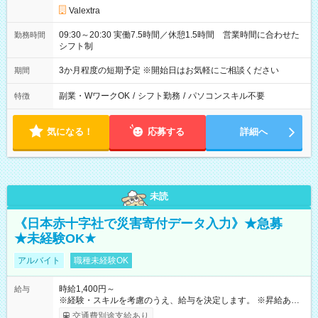
Valextra
09:30～20:30 実働7.5時間／休憩1.5時間 営業時間に合わせた
勤務時間
シフト制
3か月程度の短期予定 ※開始日はお気軽にご相談ください
期間
副業・WワークOK
/
シフト勤務
/
パソコンスキル不要
特徴
気になる！
応募する
詳細へ
未読
《日本赤十字社で災害寄付データ入力》★急募
★未経験OK★
アルバイト
職種未経験OK
時給1,400円～
給与
※経験・スキルを考慮のうえ、給与を決定します。 ※昇給あり
（勤務実績・評価による） ※残業が発生した場合は、時間外手
交通費別途支給あり