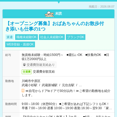
掲載日：2026.08.07
未読
【オープニング募集】おばあちゃんのお散歩付
き添いも仕事の1つ
派遣
職種未経験OK
社会人未経験OK
ブランクOK
WEB登録・面接OK
無資格未経験：時給1500円～ ■週払いOK ■扶養内OK ■日
給与
収1万2000円以上
交通費別途支給あり
交通費全額支給
交通費
川崎市中原区
勤務地
武蔵小杉駅
/
武蔵新城駅
/
元住吉駅
/
…
≪自宅からドアtoドアで30分以内！≫ご希望の勤務地を紹介
します。
9:00～18:00（休憩60分） ■ご希望があれば下記シフトもOK！
勤務時間
早番 7:00～16:00 遅番 10:00～19:00 夜勤 16:30～翌9:30 「家族
と休みを合わせたい」 「余裕を持って夕飯の準備がしたい」
「できれば残業はしたくない」 など、ご希望を教えてください