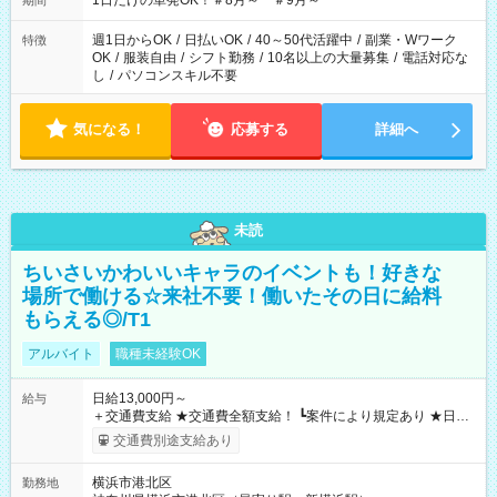
1日だけの単発OK！＃8月～ ＃9月～
期間
週1日からOK
/
日払いOK
/
40～50代活躍中
/
副業・Wワーク
特徴
OK
/
服装自由
/
シフト勤務
/
10名以上の大量募集
/
電話対応な
し
/
パソコンスキル不要
気になる！
応募する
詳細へ
未読
ちいさいかわいいキャラのイベントも！好きな
場所で働ける☆来社不要！働いたその日に給料
もらえる◎/T1
アルバイト
職種未経験OK
日給13,000円～
給与
＋交通費支給 ★交通費全額支給！ ┗案件により規定あり ★日払
いOK！（規定あり） ┗働いたその日に現金GET♪ お仕事後はコ
交通費別途支給あり
ンビニATMから 日払い分を引き落とせます！ 【試用期間】試
用期間なし
横浜市港北区
勤務地