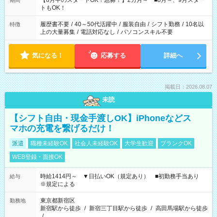
【8月中のスタートOK！急募！】2カ月～ ■8月～、9月スター
期間
ね。 ※Wワーク希望の方へ 今ご覧のお仕事で希望する勤務時間
トもOK！
と、もう1つのお仕事の勤務時間。 合計で週40時間を超える場
合は応募できません。
履歴書不要
/
40～50代活躍中
/
服装自由
/
シフト勤務
/
10名以
特徴
上の大量募集
/
電話対応なし
/
パソコンスキル不要
気になる！
応募する
詳細へ
掲載日：2026.08.07
未読
【シフト自由・現金手渡しOK】iPhoneなどス
マホの充電を繋げるだけ！
派遣
職種未経験OK
社会人未経験OK
大学生歓迎
ブランクOK
WEB登録・面接OK
時給1414円～ ▼日払いOK（規定あり） ■初勤務手当あり
給与
※規定による
東京都新宿区
勤務地
新宿駅から徒歩
/
新宿三丁目駅から徒歩
/
高田馬場駅から徒歩
/
…