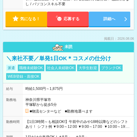
し
/
パソコンスキル不要
気になる！
応募する
詳細へ
掲載日：2026.08.06
未読
＼来社不要／単発1日OK＊コスメの仕分け
派遣
職種未経験OK
社会人未経験OK
大学生歓迎
ブランクOK
WEB登録・面接OK
時給1,500円～1,875円
給与
神奈川県平塚市
勤務地
平塚駅から徒歩5分
■物流センターなど ■勤務地選べます
【1日3時間～も相談OK!】午前中のみや18時以降などのシフト
勤務時間
あり！ シフト例 ▼9:00～12:00 ▼9:00～17:00 ▼10:00～19:00
▼18:00～21:00