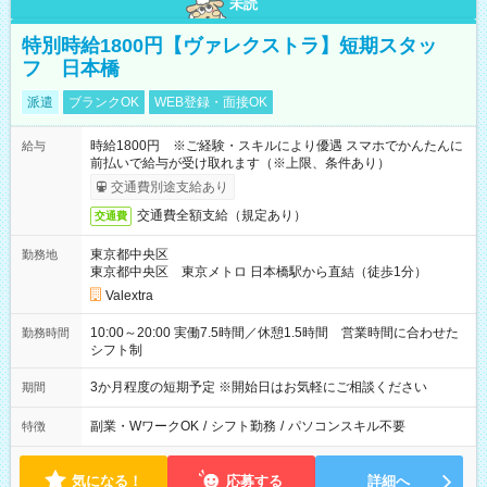
未読
特別時給1800円【ヴァレクストラ】短期スタッ
フ 日本橋
派遣
ブランクOK
WEB登録・面接OK
時給1800円 ※ご経験・スキルにより優遇 スマホでかんたんに
給与
前払いで給与が受け取れます（※上限、条件あり）
交通費別途支給あり
交通費全額支給（規定あり）
交通費
東京都中央区
勤務地
東京都中央区 東京メトロ 日本橋駅から直結（徒歩1分）
Valextra
10:00～20:00 実働7.5時間／休憩1.5時間 営業時間に合わせた
勤務時間
シフト制
3か月程度の短期予定 ※開始日はお気軽にご相談ください
期間
副業・WワークOK
/
シフト勤務
/
パソコンスキル不要
特徴
気になる！
応募する
詳細へ