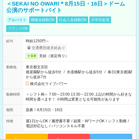
＜SEKAI NO OWARI＊8月15日・16日＞ドーム
公演のサポートバイト
アルバイト
職種未経験OK
社会人未経験OK
大学生歓迎
ブランクOK
時給1250円～
給与
交通費別途支給あり
支給（規定有り）
交通費
東京都文京区
勤務地
後楽園駅から徒歩5分
/
水道橋駅から徒歩5分
/
春日(東京都)駅
から徒歩7分
株式会社ライブパワー
＜シフト例＞ 7:00～23:00 13:30～22:00 上記の時間から好きな
勤務時間
時間を選べます！ ※時間は変更となる可能性があります
急募！8月15日・16日
期間
週1日からOK
/
履歴書不要
/
副業・WワークOK
/
シフト勤務
/
特徴
電話対応なし
/
パソコンスキル不要