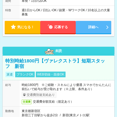
単発・1日のみOK
期間
週1日からOK / 日払いOK / 副業・WワークOK / 10名以上の大量
特徴
募集
気になる！
応募する
詳細へ
未読
特別時給1800円【ヴァレクストラ】短期スタッ
フ 新宿
派遣
ブランクOK
WEB登録・面接OK
時給1800円 ※ご経験・スキルにより優遇 スマホでかんたんに
給与
前払いで給与が受け取れます（※上限、条件あり）
交通費別途支給あり
交通費全額支給（規定あり）
交通費
東京都新宿区
勤務地
新宿三丁目駅から徒歩2分
/
新宿(東京メトロ)駅