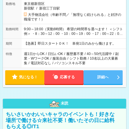
東京都新宿区
勤務地
新宿駅
/
新宿三丁目駅
大手物流会社（年齢不問／「無理なく続けられる」と好評の
職場です！）
9:00～18:00（実動8時間） 希望の時間帯を選べます！ ＜シフト
勤務時間
例＞ ・8：30～12：00 ・10：00～19：00 ・17：00～22：00
・13：00～22：00 ・22：00～翌6：00 など
【急募】即日スタートＯＫ！ 単発1日のみから働けます。
期間
週1日からOK
/
日払いOK
/
履歴書不要
/
40～50代活躍中
/
副
特徴
業・WワークOK
/
服装自由
/
シフト勤務
/
10名以上の大量募
集
/
電話対応なし
/
パソコンスキル不要
気になる！
応募する
詳細へ
未読
ちいさいかわいいキャラのイベントも！好きな
場所で働ける☆来社不要！働いたその日に給料
もらえる◎/T1