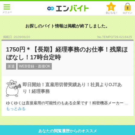
0
メニュー
気になる！
ログイン
お探しのバイト情報は掲載が終了しました。
掲載日 :2026
/
06
/
20
No.TEMPGT26-0218425
1750円＊【長期】経理事務のお仕事！残業ほ
ぼなし！17時台定時
派遣
WEB登録・面接OK
即日開始！直雇用切替実績あり！社員よりOJTあ
り！経理事務
ゆくゆくは直接雇用の可能性のもある企業です！精密機器メーカー
...
もっとみる
あなたの閲覧履歴からのオススメ