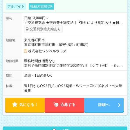
アルバイト
職種未経験OK
日給13,000円～
給与
＋交通費支給 ★交通費全額支給！ ┗案件により規定あり ★日払
いOK！（規定あり） ┗働いたその日に現金GET♪ お仕事後はコ
交通費別途支給あり
ンビニATMから 日払い分を引き落とせます！ 【試用期間】試
用期間なし
東京都町田市
勤務地
東京都町田市原町田（最寄り駅：町田駅）
株式会社ワンベルウッズ
勤務時間は指定なし
勤務時間
変形労働時間制 想定労働時間160時間/月 【シフト例】 ・8：00
～21：00
単発・1日のみOK
期間
週1日からOK / 日払いOK / 副業・WワークOK / 10名以上の大量
特徴
募集
気になる！
応募する
詳細へ