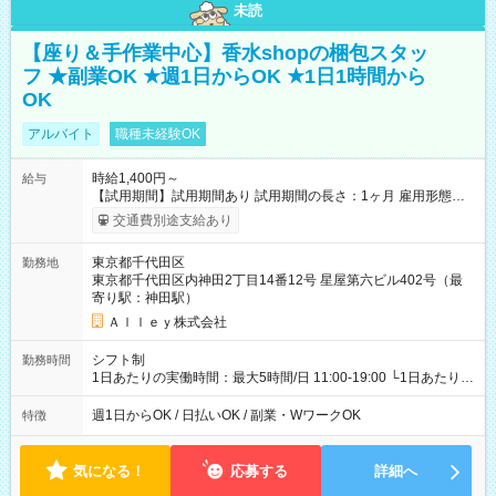
未読
【座り＆手作業中心】香水shopの梱包スタッ
フ ★副業OK ★週1日からOK ★1日1時間から
OK
アルバイト
職種未経験OK
時給1,400円～
給与
【試用期間】試用期間あり 試用期間の長さ：1ヶ月 雇用形態、
給与は本採用時と同じです。
交通費別途支給あり
東京都千代田区
勤務地
東京都千代田区内神田2丁目14番12号 星屋第六ビル402号（最
寄り駅：神田駅）
Ａｌｌｅｙ株式会社
シフト制
勤務時間
1日あたりの実働時間：最大5時間/日 11:00-19:00 └1日あたりの
実働時間：1-5時間 └上記の時間帯内であれば、いつでも勤務可
能！ └平日・土曜日の中で、お好きな曜日でご勤務いただけま
週1日からOK / 日払いOK / 副業・WワークOK
特徴
す！ 【シフト例】 ・11:00～14:00 ・16:30～19:00 ・13:00～
18:00 などのように、自由な働き方が可能なお仕事です！
気になる！
応募する
詳細へ