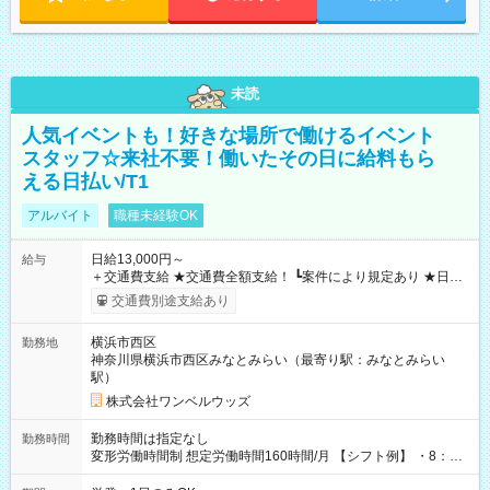
未読
人気イベントも！好きな場所で働けるイベント
スタッフ☆来社不要！働いたその日に給料もら
える日払い/T1
アルバイト
職種未経験OK
日給13,000円～
給与
＋交通費支給 ★交通費全額支給！ ┗案件により規定あり ★日払
いOK！（規定あり） ┗働いたその日に現金GET♪ お仕事後はコ
交通費別途支給あり
ンビニATMから 日払い分を引き落とせます！ 【試用期間】試
用期間なし
横浜市西区
勤務地
神奈川県横浜市西区みなとみらい（最寄り駅：みなとみらい
駅）
株式会社ワンベルウッズ
勤務時間は指定なし
勤務時間
変形労働時間制 想定労働時間160時間/月 【シフト例】 ・8：00
～21：00