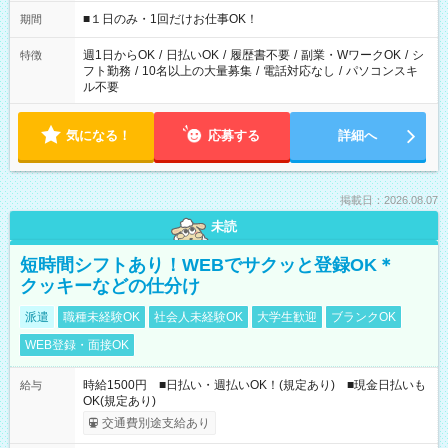
etc ★最短で3時間で5,120円のお仕事から 15時間で2万円近く稼
げるお仕事も！ ご希望のお時間に合わせてご紹介！ ※シフトは
■１日のみ・1回だけお仕事OK！
期間
現場によって異なります。 ※勿論、休憩時間はあるのでご安心
ください！
週1日からOK
/
日払いOK
/
履歴書不要
/
副業・WワークOK
/
シ
特徴
フト勤務
/
10名以上の大量募集
/
電話対応なし
/
パソコンスキ
ル不要
気になる！
応募する
詳細へ
掲載日：2026.08.07
未読
短時間シフトあり！WEBでサクッと登録OK＊
クッキーなどの仕分け
派遣
職種未経験OK
社会人未経験OK
大学生歓迎
ブランクOK
WEB登録・面接OK
時給1500円 ■日払い・週払いOK！(規定あり) ■現金日払いも
給与
OK(規定あり)
交通費別途支給あり