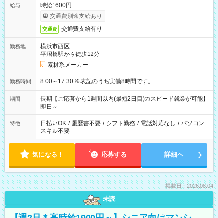
時給1600円
給与
交通費別途支給あり
交通費支給有り
交通費
横浜市西区
勤務地
平沼橋駅から徒歩12分
素材系メーカー
8:00～17:30 ※表記のうち実働8時間です。
勤務時間
長期【ご応募から1週間以内(最短2日目)のスピード就業が可能】
期間
即日～
日払いOK
/
履歴書不要
/
シフト勤務
/
電話対応なし
/
パソコン
特徴
スキル不要
気になる！
応募する
詳細へ
掲載日：2026.08.04
未読
【週2日＊高時給1900円～】シニア向けマンシ