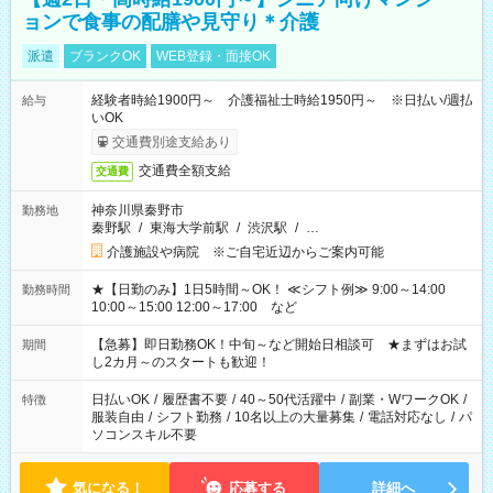
ョンで食事の配膳や見守り＊介護
派遣
ブランクOK
WEB登録・面接OK
経験者時給1900円～ 介護福祉士時給1950円～ ※日払い/週払
給与
いOK
交通費別途支給あり
交通費全額支給
交通費
神奈川県秦野市
勤務地
秦野駅
/
東海大学前駅
/
渋沢駅
/
…
介護施設や病院 ※ご自宅近辺からご案内可能
★【日勤のみ】1日5時間～OK！ ≪シフト例≫ 9:00～14:00
勤務時間
10:00～15:00 12:00～17:00 など
【急募】即日勤務OK！中旬～など開始日相談可 ★まずはお試
期間
し2カ月～のスタートも歓迎！
日払いOK
/
履歴書不要
/
40～50代活躍中
/
副業・WワークOK
/
特徴
服装自由
/
シフト勤務
/
10名以上の大量募集
/
電話対応なし
/
パ
ソコンスキル不要
気になる！
応募する
詳細へ