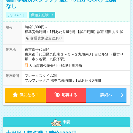
なし
アルバイト
職種未経験OK
時給1,800円～
給与
標準労働時間：1日あたり6時間 【試用期間】試用期間あり 試用
期間の長さ：3ヶ月 雇用形態、給与は本採用時と同じです。
交通費別途支給あり
東京都千代田区
勤務地
東京都千代田区九段南３－５－２九段南3丁目ビル5F（最寄り
駅：市ヶ谷駅、九段下駅）
大山高志公認会計士税理士事務所
フレックスタイム制
勤務時間
フルフレックス 標準労働時間：1日あたり6時間
気になる！
応募する
詳細へ
未読