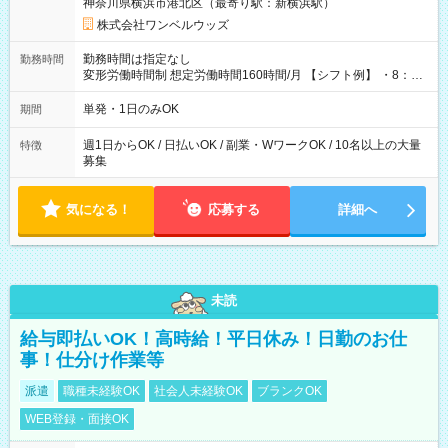
神奈川県横浜市港北区（最寄り駅：新横浜駅）
株式会社ワンベルウッズ
勤務時間は指定なし
勤務時間
変形労働時間制 想定労働時間160時間/月 【シフト例】 ・8：00
～21：00
単発・1日のみOK
期間
週1日からOK / 日払いOK / 副業・WワークOK / 10名以上の大量
特徴
募集
気になる！
応募する
詳細へ
未読
給与即払いOK！高時給！平日休み！日勤のお仕
事！仕分け作業等
派遣
職種未経験OK
社会人未経験OK
ブランクOK
WEB登録・面接OK