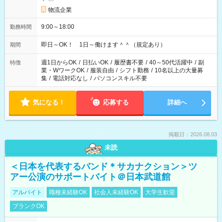
物流企業
9:00～18:00
勤務時間
即日～OK！ 1日～働けます＾＾（規定あり）
期間
週1日からOK
/
日払いOK
/
履歴書不要
/
40～50代活躍中
/
副
特徴
業・WワークOK
/
服装自由
/
シフト勤務
/
10名以上の大量募
集
/
電話対応なし
/
パソコンスキル不要
気になる！
応募する
詳細へ
掲載日：2026.08.03
未読
＜日本を代表するバンド＊サカナクション＞ツ
アー公演のサポートバイト＠日本武道館
アルバイト
職種未経験OK
社会人未経験OK
大学生歓迎
ブランクOK