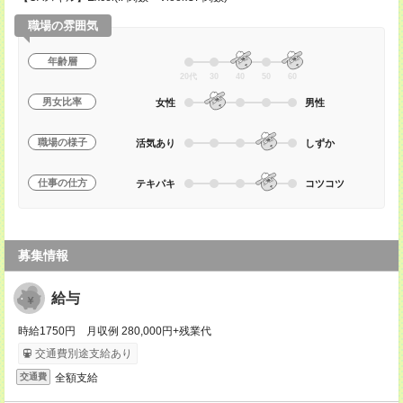
職場の雰囲気
年齢層
20代
30
40
50
60
男女比率
女性
男性
職場の様子
活気あり
しずか
仕事の仕方
テキパキ
コツコツ
募集情報
給与
時給1750円 月収例 280,000円+残業代
交通費別途支給あり
全額支給
交通費