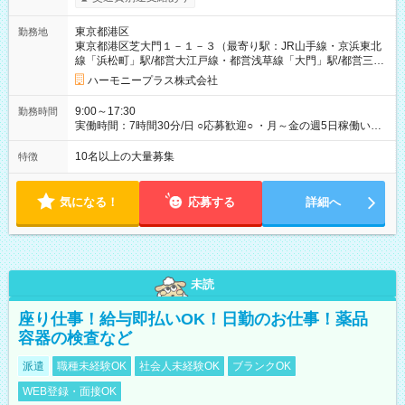
当を全額支給します。 ※交通費支給（月額上限50,000円／当社
規定による） ※給与は月末締め、翌月15日払いです。 ※試用期
東京都港区
勤務地
間中も給与・待遇に変更はありません。 【試用期間】試用期間
東京都港区芝大門１－１－３（最寄り駅：JR山手線・京浜東北
あり 試用期間の長さ：1ヶ月 雇用形態、給与は本採用時と同じ
線「浜松町」駅/都営大江戸線・都営浅草線「⼤⾨」駅/都営三田
です。 試用期間中は、健康保険などの福利厚生の一部が制限さ
線「御成⾨」駅）
れる可能性があります。
ハーモニープラス株式会社
9:00～17:30
勤務時間
実働時間：7時間30分/日 ○応募歓迎○ ・月～金の週5日稼働いた
だける方 ・実働時間：7.5時間（休憩1時間）
10名以上の大量募集
特徴
気になる！
応募する
詳細へ
未読
座り仕事！給与即払いOK！日勤のお仕事！薬品
容器の検査など
派遣
職種未経験OK
社会人未経験OK
ブランクOK
WEB登録・面接OK