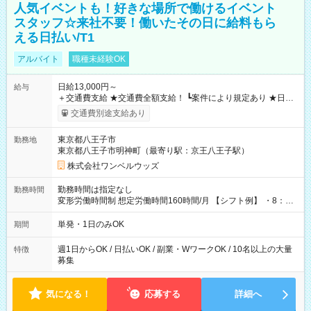
人気イベントも！好きな場所で働けるイベント
スタッフ☆来社不要！働いたその日に給料もら
える日払い/T1
アルバイト
職種未経験OK
日給13,000円～
給与
＋交通費支給 ★交通費全額支給！ ┗案件により規定あり ★日払
いOK！（規定あり） ┗働いたその日に現金GET♪ お仕事後はコ
交通費別途支給あり
ンビニATMから 日払い分を引き落とせます！ 【試用期間】試
用期間なし
東京都八王子市
勤務地
東京都八王子市明神町（最寄り駅：京王八王子駅）
株式会社ワンベルウッズ
勤務時間は指定なし
勤務時間
変形労働時間制 想定労働時間160時間/月 【シフト例】 ・8：00
～21：00
単発・1日のみOK
期間
週1日からOK / 日払いOK / 副業・WワークOK / 10名以上の大量
特徴
募集
気になる！
応募する
詳細へ