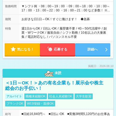
▼シフト例 ・08：00～19：00 ・09：00～18：00 ・10：00～
勤務時間
17：00 ・13：00～22：00 ・16：00～21：00 など多数！ ※お
仕事により勤務時間が異なります
お好きな日1日～OK！すぐに働けます！ ◆急募
期間
週1日からOK
/
日払いOK
/
履歴書不要
/
40～50代活躍中
/
副
特徴
業・WワークOK
/
服装自由
/
シフト勤務
/
10名以上の大量募
集
/
電話対応なし
/
パソコンスキル不要
気になる！
応募する
詳細へ
掲載日：2026.08.10
未読
＜1日～OK！＞あの有名企業も！展示会や株主
総会のお手伝い！
アルバイト
職種未経験OK
社会人未経験OK
大学生歓迎
ブランクOK
WEB登録・面接OK
■日給16,840円～ ■日払いOK ■実働3時間5,120円のお仕事あ
給与