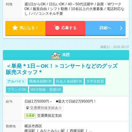
週1日からOK
/
日払いOK
/
40～50代活躍中
/
副業・Wワーク
特徴
OK
/
服装自由
/
シフト勤務
/
10名以上の大量募集
/
電話対応な
し
/
パソコンスキル不要
気になる！
応募する
詳細へ
掲載日：2026.08.07
未読
＜単発＊1日～OK！＞コンサートなどのグッズ
販売スタッフ＊
アルバイト
職種未経験OK
社会人未経験OK
大学生歓迎
ブランクOK
WEB登録・面接OK
日給1万5000円～ ■最大で日給2万8500円！
給与
交通費別途支給あり
交通費規定支給
交通費
横浜市西区
勤務地
横浜駅
/
みなとみらい駅
/
西横浜駅
/
…