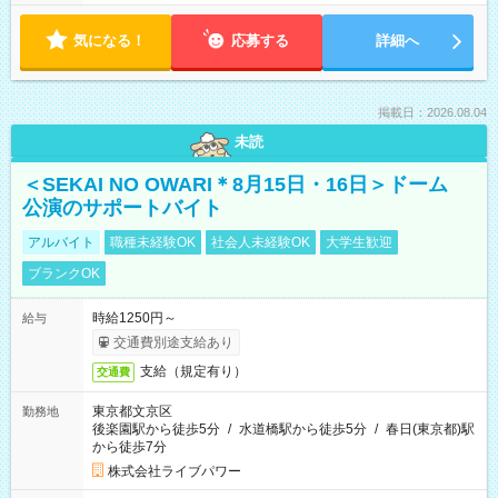
気になる！
応募する
詳細へ
掲載日：2026.08.04
未読
＜SEKAI NO OWARI＊8月15日・16日＞ドーム
公演のサポートバイト
アルバイト
職種未経験OK
社会人未経験OK
大学生歓迎
ブランクOK
時給1250円～
給与
交通費別途支給あり
支給（規定有り）
交通費
東京都文京区
勤務地
後楽園駅から徒歩5分
/
水道橋駅から徒歩5分
/
春日(東京都)駅
から徒歩7分
株式会社ライブパワー