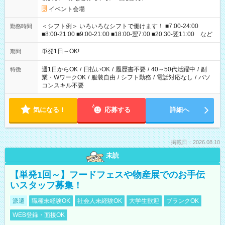
イベント会場
＜シフト例＞ いろいろなシフトで働けます！ ■7:00-24:00
勤務時間
■8:00-21:00 ■9:00-21:00 ■18:00-翌7:00 ■20:30-翌11:00 など
単発1日～OK!
期間
週1日からOK
/
日払いOK
/
履歴書不要
/
40～50代活躍中
/
副
特徴
業・WワークOK
/
服装自由
/
シフト勤務
/
電話対応なし
/
パソ
コンスキル不要
気になる！
応募する
詳細へ
掲載日：2026.08.10
未読
【単発1回～】フードフェスや物産展でのお手伝
いスタッフ募集！
派遣
職種未経験OK
社会人未経験OK
大学生歓迎
ブランクOK
WEB登録・面接OK