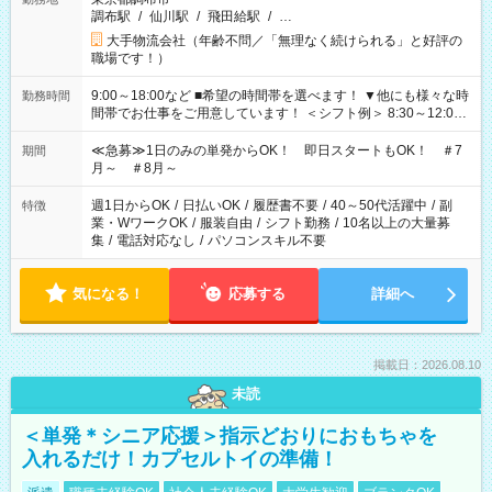
調布駅
/
仙川駅
/
飛田給駅
/
…
大手物流会社（年齢不問／「無理なく続けられる」と好評の
職場です！）
9:00～18:00など ■希望の時間帯を選べます！ ▼他にも様々な時
勤務時間
間帯でお仕事をご用意しています！ ＜シフト例＞ 8:30～12:00
17:00～22:00 13:00～22:00 22:00～翌6:00 など
≪急募≫1日のみの単発からOK！ 即日スタートもOK！ ＃7
期間
月～ ＃8月～
週1日からOK
/
日払いOK
/
履歴書不要
/
40～50代活躍中
/
副
特徴
業・WワークOK
/
服装自由
/
シフト勤務
/
10名以上の大量募
集
/
電話対応なし
/
パソコンスキル不要
気になる！
応募する
詳細へ
掲載日：2026.08.10
未読
＜単発＊シニア応援＞指示どおりにおもちゃを
入れるだけ！カプセルトイの準備！