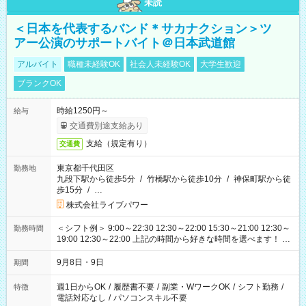
未読
＜日本を代表するバンド＊サカナクション＞ツ
アー公演のサポートバイト＠日本武道館
アルバイト
職種未経験OK
社会人未経験OK
大学生歓迎
ブランクOK
時給1250円～
給与
交通費別途支給あり
支給（規定有り）
交通費
東京都千代田区
勤務地
九段下駅から徒歩5分
/
竹橋駅から徒歩10分
/
神保町駅から徒
歩15分
/
…
株式会社ライブパワー
＜シフト例＞ 9:00～22:30 12:30～22:00 15:30～21:00 12:30～
勤務時間
19:00 12:30～22:00 上記の時間から好きな時間を選べます！ ※
時間は変更となる可能性があります
9月8日・9日
期間
週1日からOK
/
履歴書不要
/
副業・WワークOK
/
シフト勤務
/
特徴
電話対応なし
/
パソコンスキル不要