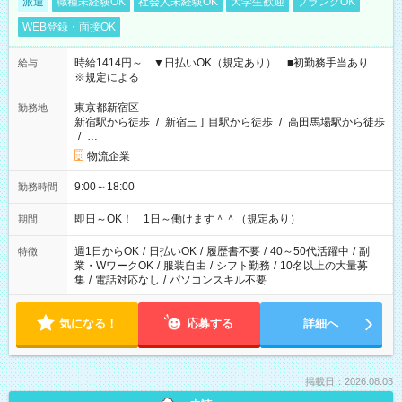
派遣
職種未経験OK
社会人未経験OK
大学生歓迎
ブランクOK
WEB登録・面接OK
時給1414円～ ▼日払いOK（規定あり） ■初勤務手当あり
給与
※規定による
東京都新宿区
勤務地
新宿駅から徒歩
/
新宿三丁目駅から徒歩
/
高田馬場駅から徒歩
/
…
物流企業
9:00～18:00
勤務時間
即日～OK！ 1日～働けます＾＾（規定あり）
期間
週1日からOK
/
日払いOK
/
履歴書不要
/
40～50代活躍中
/
副
特徴
業・WワークOK
/
服装自由
/
シフト勤務
/
10名以上の大量募
集
/
電話対応なし
/
パソコンスキル不要
気になる！
応募する
詳細へ
掲載日：2026.08.03