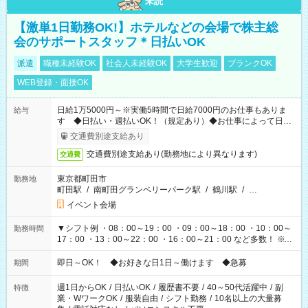
未読
【激単1日勤務OK!】ホテルなどの会場で株主総
会のサポートスタッフ＊日払いOK
派遣
職種未経験OK
社会人未経験OK
大学生歓迎
ブランクOK
WEB登録・面接OK
日給1万5000円～※実働5時間で日給7000円のお仕事もありま
給与
す ◆日払い・週払いOK！（規定あり）◆お仕事によって日給
も異なります
交通費別途支給あり
交通費別途支給あり(勤務地により異なります)
交通費
東京都町田市
勤務地
町田駅
/
南町田グランベリーパーク駅
/
鶴川駅
/
…
イベント会場
▼シフト例 ・08：00～19：00 ・09：00～18：00 ・10：00～
勤務時間
17：00 ・13：00～22：00 ・16：00～21：00 など多数！ ※お
仕事により勤務時間が異なります
即日～OK！ ◆お好きな日1日～働けます ◆急募
期間
週1日からOK
/
日払いOK
/
履歴書不要
/
40～50代活躍中
/
副
特徴
業・WワークOK
/
服装自由
/
シフト勤務
/
10名以上の大量募