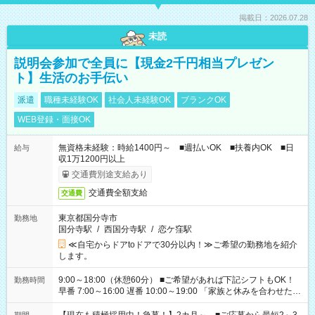
掲載日：2026.07.28
未読
説明会参加で全員に【現金2千円相当プレゼン
ト】生活のお手伝い
派遣
職種未経験OK
社会人未経験OK
ブランクOK
WEB登録・面接OK
無資格未経験：時給1400円～ ■週払いOK ■扶養内OK ■日
給与
収1万1200円以上
交通費別途支給あり
交通費全額支給
交通費
東京都国分寺市
勤務地
国分寺駅
/
西国分寺駅
/
恋ケ窪駅
≪自宅からドアtoドアで30分以内！≫ご希望の勤務地を紹介
します。
9:00～18:00（休憩60分） ■ご希望があれば下記シフトもOK！
勤務時間
早番 7:00～16:00 遅番 10:00～19:00 「家族と休みを合わせた
い」 「余裕を持って夕飯の準備がしたい」 「できれば残業はし
たくない」 など、ご希望を教えてくださいね。 ※Wワーク希望