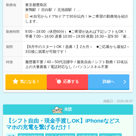
東京都豊島区
勤務地
巣鴨駅
/
目白駅
/
北池袋駅
/
…
≪自宅からドアtoドアで30分以内！≫ご希望の勤務地を紹介
します。
9:00～18:00（休憩60分） ■ご希望があれば下記シフトもOK！
勤務時間
早番 7:00～16:00 遅番 10:00～19:00 夜勤 16:30～翌9:30 「家族
と休みを合わせたい」 「余裕を持って夕飯の準備がしたい」
「できれば残業はしたくない」 など、ご希望を教えてください
【8月中のスタートOK！急募！】2カ月～ ■ご応募から最短2～
期間
ね。 ※Wワーク希望の方へ 今ご覧のお仕事で希望する勤務時間
3日後に就業が可能です！
と、もう1つのお仕事の勤務時間。 合計で週40時間を超える場
合は応募できません。
履歴書不要
/
40～50代活躍中
/
服装自由
/
シフト勤務
/
10名以
特徴
上の大量募集
/
電話対応なし
/
パソコンスキル不要
気になる！
応募する
詳細へ
掲載日：2026.08.07
未読
【シフト自由・現金手渡しOK】iPhoneなどス
マホの充電を繋げるだけ！