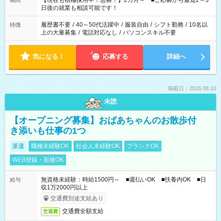
【現在も積極採用中！急募！】2カ月～ ■ご応募から最短2～3
期間
の方へ 今ご覧のお仕事で希望する勤務時間と、もう1つのお仕事
日後の就業も相談可能です！
の勤務時間。 合計で週40時間を超える場合は応募できません。
履歴書不要
/
40～50代活躍中
/
服装自由
/
シフト勤務
/
10名以
特徴
上の大量募集
/
電話対応なし
/
パソコンスキル不要
気になる！
応募する
詳細へ
掲載日：2026.08.10
未読
【オープニング募集】おばあちゃんのお散歩付
き添いも仕事の1つ
派遣
職種未経験OK
社会人未経験OK
ブランクOK
WEB登録・面接OK
無資格未経験：時給1500円～ ■週払いOK ■扶養内OK ■日
給与
収1万2000円以上
交通費別途支給あり
交通費全額支給
交通費