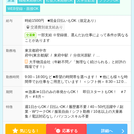
派遣
職種未経験OK
社会人未経験OK
大学生歓迎
ブランクOK
WEB登録・面接OK
時給1500円 ■現金日払いもOK（規定あり）
給与
交通費別途支給あり
一部支給 ※登録後、選んだお仕事によって条件が異なる
交通費
ことがあります
東京都府中市
勤務地
府中(東京都)駅
/
東府中駅
/
分倍河原駅
/
…
大手物流会社（年齢不問／「無理なく続けられる」と好評の
職場です！）
9:00～18:00など ■希望の時間帯を選べます！ ▼他にも様々な時
勤務時間
間帯でお仕事をご用意しています！ ＜シフト例＞ 8:30～12:00
17:00～22:00 13:00～22:00 22:00～翌6:00 など
≪急募≫1日のみの単発からOK！ 即日スタートもOK！ ＃7
期間
月～＃8月～
週1日からOK
/
日払いOK
/
履歴書不要
/
40～50代活躍中
/
副
特徴
業・WワークOK
/
服装自由
/
シフト勤務
/
10名以上の大量募
集
/
電話対応なし
/
パソコンスキル不要
気になる！
応募する
詳細へ