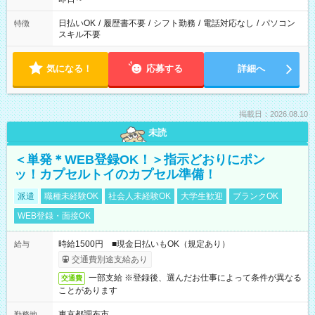
日払いOK
/
履歴書不要
/
シフト勤務
/
電話対応なし
/
パソコン
特徴
スキル不要
気になる！
応募する
詳細へ
掲載日：2026.08.10
未読
＜単発＊WEB登録OK！＞指示どおりにポン
ッ！カプセルトイのカプセル準備！
派遣
職種未経験OK
社会人未経験OK
大学生歓迎
ブランクOK
WEB登録・面接OK
時給1500円 ■現金日払いもOK（規定あり）
給与
交通費別途支給あり
一部支給 ※登録後、選んだお仕事によって条件が異なる
交通費
ことがあります
東京都調布市
勤務地