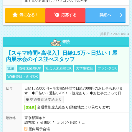
集
/
電話対応なし
/
パソコンスキル不要
気になる！
応募する
詳細へ
掲載日：2026.08.04
未読
【スキマ時間×高収入】日給1.5万～日払い！屋
内展示会のイス並べスタッフ
派遣
職種未経験OK
社会人未経験OK
大学生歓迎
ブランクOK
WEB登録・面接OK
日給1万5000円～※実働5時間で日給7000円のお仕事もありま
給与
す ◆日払い・週払いOK！（規定あり）◆お仕事によって日給
も異なります
交通費別途支給あり
交通費別途支給あり(勤務地により異なります)
交通費
東京都調布市
勤務地
調布駅
/
仙川駅
/
つつじケ丘駅
/
…
屋内展示会場