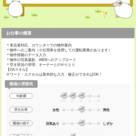
お仕事の概要
＊来店者対応、カウンターでの物件案内
＊物件へのご案内（※社用車を使用しての運転業務があります）
＊物件情報のデータ入力
＊物件の写真撮影、WEBへのアップロード
＊空き状況の管理、オーナーとのやりとり
【OAスキル】
※ワード・エクセルは基本的な入力・修正ができればOK！
職場の雰囲気
年齢層
20代
30
40
50
60
男女比率
女性
男性
職場の様子
活気あり
しずか