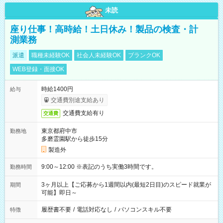
未読
座り仕事！高時給！土日休み！製品の検査・計
測業務
派遣
職種未経験OK
社会人未経験OK
ブランクOK
WEB登録・面接OK
時給1400円
給与
交通費別途支給あり
交通費支給有り
交通費
東京都府中市
勤務地
多磨霊園駅から徒歩15分
製造外
9:00～12:00 ※表記のうち実働3時間です。
勤務時間
3ヶ月以上【ご応募から1週間以内(最短2日目)のスピード就業が
期間
可能】即日～
履歴書不要
/
電話対応なし
/
パソコンスキル不要
特徴