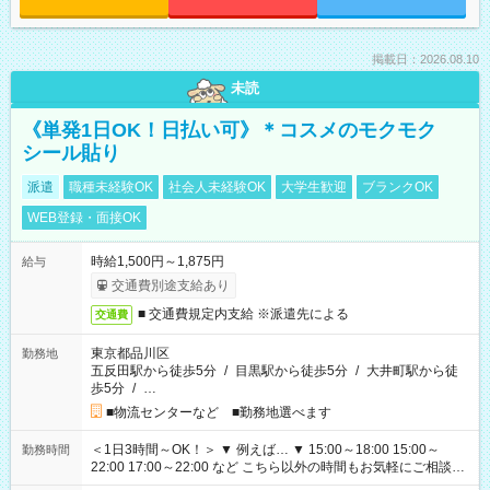
掲載日：2026.08.10
未読
《単発1日OK！日払い可》＊コスメのモクモク
シール貼り
派遣
職種未経験OK
社会人未経験OK
大学生歓迎
ブランクOK
WEB登録・面接OK
時給1,500円～1,875円
給与
交通費別途支給あり
■ 交通費規定内支給 ※派遣先による
交通費
東京都品川区
勤務地
五反田駅から徒歩5分
/
目黒駅から徒歩5分
/
大井町駅から徒
歩5分
/
…
■物流センターなど ■勤務地選べます
＜1日3時間～OK！＞ ▼ 例えば… ▼ 15:00～18:00 15:00～
勤務時間
22:00 17:00～22:00 など こちら以外の時間もお気軽にご相談く
ださい！