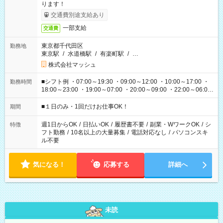
ります！
交通費別途支給あり
一部支給
交通費
東京都千代田区
勤務地
東京駅
/
水道橋駅
/
有楽町駅
/
…
株式会社マッシュ
■シフト例 ・07:00～19:30 ・09:00～12:00 ・10:00～17:00 ・
勤務時間
18:00～23:00 ・19:00～07:00 ・20:00～09:00 ・22:00～06:00
etc ★最短で3時間で5,120円のお仕事から 15時間で2万円近く稼
げるお仕事も！ ご希望のお時間に合わせてご紹介！ ※シフトは
■１日のみ・1回だけお仕事OK！
期間
現場によって異なります。 ※勿論、休憩時間はあるのでご安心
ください！
週1日からOK
/
日払いOK
/
履歴書不要
/
副業・WワークOK
/
シ
特徴
フト勤務
/
10名以上の大量募集
/
電話対応なし
/
パソコンスキ
ル不要
気になる！
応募する
詳細へ
未読