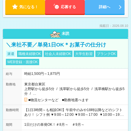
気になる！
応募する
詳細へ
掲載日：2026.08.10
未読
＼来社不要／単発1日OK＊お菓子の仕分け
派遣
職種未経験OK
社会人未経験OK
大学生歓迎
ブランクOK
WEB登録・面接OK
時給1,500円～1,875円
給与
東京都台東区
勤務地
上野駅から徒歩5分
/
浅草駅から徒歩5分
/
浅草橋駅から徒歩5
分
/
…
■物流センターなど ■勤務地選べます
【1日3時間～も相談OK!】午前中のみや18時以降などのシフト
勤務時間
あり！ シフト例 ▼9:00～12:00 ▼9:00～17:00 ▼10:00～19:00
▼18:00～21:00
1日だけの単発OK！＃8月～ ＃9月～
期間