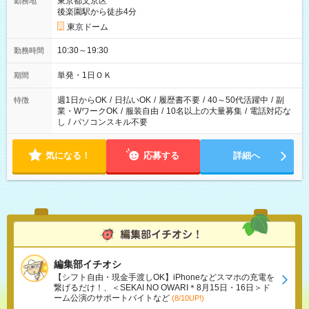
東京都文京区
勤務地
後楽園駅から徒歩4分
東京ドーム
10:30～19:30
勤務時間
単発・1日ＯＫ
期間
週1日からOK
/
日払いOK
/
履歴書不要
/
40～50代活躍中
/
副
特徴
業・WワークOK
/
服装自由
/
10名以上の大量募集
/
電話対応な
し
/
パソコンスキル不要
気になる！
応募する
詳細へ
編集部イチオシ
【シフト自由・現金手渡しOK】iPhoneなどスマホの充電を
繋げるだけ！、＜SEKAI NO OWARI＊8月15日・16日＞ド
ーム公演のサポートバイトなど
(8/10UP!)