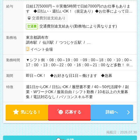
日給1万5000円～※実働5時間で日給7000円のお仕事もありま
給与
す ◆日払い・週払いOK！（規定あり）◆お仕事によって日給
も異なります
交通費別途支給あり
交通費別途支給あり(勤務地により異なります)
交通費
東京都調布市
勤務地
調布駅
/
仙川駅
/
つつじケ丘駅
/
…
イベント会場
▼シフト例 ・08：00～19：00 ・09：00～18：00 ・10：00～
勤務時間
17：00 ・13：00～22：00 ・16：00～21：00 など多数！ ※お
仕事により勤務時間が異なります
即日～OK！ ◆お好きな日1日～働けます ◆急募
期間
週1日からOK
/
日払いOK
/
履歴書不要
/
40～50代活躍中
/
副
特徴
業・WワークOK
/
服装自由
/
シフト勤務
/
10名以上の大量募
集
/
電話対応なし
/
パソコンスキル不要
気になる！
応募する
詳細へ
掲載日：2026.07.30