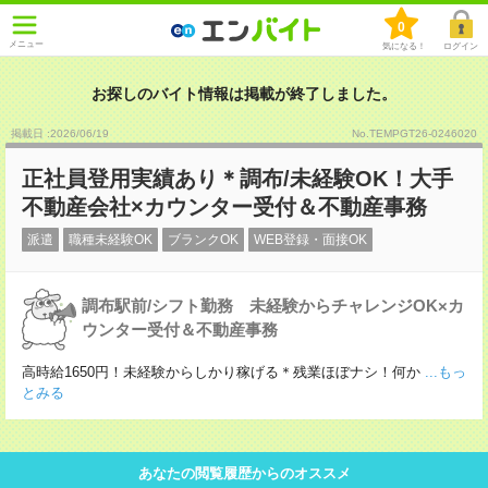
0
メニュー
気になる！
ログイン
お探しのバイト情報は掲載が終了しました。
掲載日 :2026
/
06
/
19
No.TEMPGT26-0246020
正社員登用実績あり＊調布/未経験OK！大手
不動産会社×カウンター受付＆不動産事務
派遣
職種未経験OK
ブランクOK
WEB登録・面接OK
調布駅前/シフト勤務 未経験からチャレンジOK×カ
ウンター受付＆不動産事務
高時給1650円！未経験からしかり稼げる＊残業ほぼナシ！何か
...もっ
とみる
あなたの閲覧履歴からのオススメ