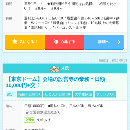
単発1日～！ ★勤務開始日や期間はお気軽にご相談くださ
期間
い！ ＃8月～ ＃9月～
週1日からOK
/
日払いOK
/
履歴書不要
/
40～50代活躍中
/
副
特徴
業・WワークOK
/
服装自由
/
シフト勤務
/
10名以上の大量募
集
/
電話対応なし
/
パソコンスキル不要
気になる！
応募する
詳細へ
掲載日：2026.08.09
未読
【東京ドーム】会場の設営等の業務＊日額
10,000円+交！
紹介
職種未経験OK
社会人未経験OK
大学生歓迎
ブランクOK
日額10000円 ■即払いOK、日払いOK、週払いOK
給与
交通費別途支給あり
支給あり
交通費