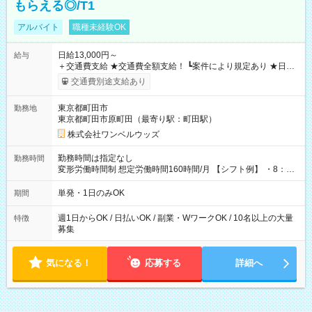
もらえる◎/T1
アルバイト
職種未経験OK
日給13,000円～
給与
＋交通費支給 ★交通費全額支給！ ┗案件により規定あり ★日払
いOK！（規定あり） ┗働いたその日に現金GET♪ お仕事後はコ
交通費別途支給あり
ンビニATMから 日払い分を引き落とせます！ 【試用期間】試
用期間なし
東京都町田市
勤務地
東京都町田市原町田（最寄り駅：町田駅）
株式会社ワンベルウッズ
勤務時間は指定なし
勤務時間
変形労働時間制 想定労働時間160時間/月 【シフト例】 ・8：00
～21：00
単発・1日のみOK
期間
週1日からOK / 日払いOK / 副業・WワークOK / 10名以上の大量
特徴
募集
気になる！
応募する
詳細へ