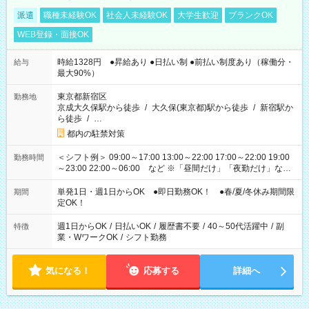
派遣
職種未経験OK
社会人未経験OK
大学生歓迎
ブランクOK
WEB登録・面接OK
時給1328円 ●昇給あり ●日払い制 ●前払い制度あり（稼働分・
給与
最大90%）
東京都新宿区
勤務地
京成大久保駅から徒歩
/
大久保(東京都)駅から徒歩
/
新宿駅か
ら徒歩
/
…
都内の駐禁対策
＜シフト例＞ 09:00～17:00 13:00～22:00 17:00～22:00 19:00
勤務時間
～23:00 22:00～06:00 など ※「昼間だけ」「夜勤だけ」など
の希望OK
単発1日・週1日からOK ●即日勤務OK！ ●春/夏/冬休み期間限
期間
定OK！
週1日からOK
/
日払いOK
/
履歴書不要
/
40～50代活躍中
/
副
特徴
業・WワークOK
/
シフト勤務
気になる！
応募する
詳細へ