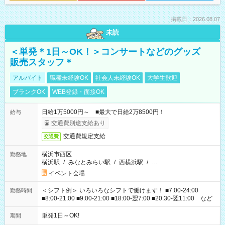
掲載日：2026.08.07
未読
＜単発＊1日～OK！＞コンサートなどのグッズ
販売スタッフ＊
アルバイト
職種未経験OK
社会人未経験OK
大学生歓迎
ブランクOK
WEB登録・面接OK
日給1万5000円～ ■最大で日給2万8500円！
給与
交通費別途支給あり
交通費規定支給
交通費
横浜市西区
勤務地
横浜駅
/
みなとみらい駅
/
西横浜駅
/
…
イベント会場
＜シフト例＞ いろいろなシフトで働けます！ ■7:00-24:00
勤務時間
■8:00-21:00 ■9:00-21:00 ■18:00-翌7:00 ■20:30-翌11:00 など
単発1日～OK!
期間