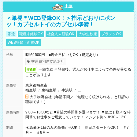
未読
＜単発＊WEB登録OK！＞指示どおりにポン
ッ！カプセルトイのカプセル準備！
派遣
職種未経験OK
社会人未経験OK
大学生歓迎
ブランクOK
WEB登録・面接OK
時給1500円 ■現金日払いもOK（規定あり）
給与
交通費別途支給あり
一部支給 ※登録後、選んだお仕事によって条件が異なる
交通費
ことがあります
東京都福生市
勤務地
福生駅
/
東福生駅
/
牛浜駅
/
…
大手物流会社（年齢不問／「無理なく続けられる」と好評の
職場です！）
9:00～18:00など ■希望の時間帯を選べます！ ▼他にも様々な時
勤務時間
間帯でお仕事をご用意しています！ ＜シフト例＞ 8:30～12:00
17:00～22:00 13:00～22:00 22:00～翌6:00 など
≪急募≫1日のみの単発からOK！ 即日スタートもOK！ ＃7
期間
月～ ＃8月～