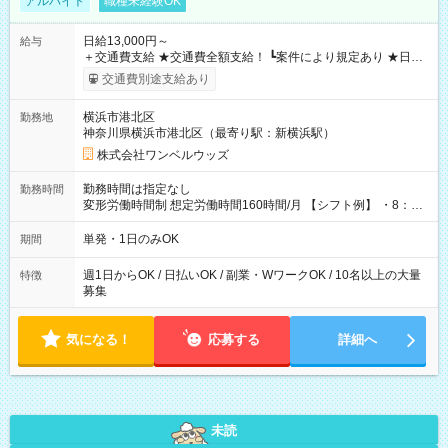
アルバイト
職種未経験OK
日給13,000円～
給与
＋交通費支給 ★交通費全額支給！ ┗案件により規定あり ★日払
いOK！（規定あり） ┗働いたその日に現金GET♪ お仕事後はコ
交通費別途支給あり
ンビニATMから 日払い分を引き落とせます！ 【試用期間】試
用期間なし
横浜市港北区
勤務地
神奈川県横浜市港北区（最寄り駅：新横浜駅）
株式会社ワンベルウッズ
勤務時間は指定なし
勤務時間
変形労働時間制 想定労働時間160時間/月 【シフト例】 ・8：00
～21：00
単発・1日のみOK
期間
週1日からOK / 日払いOK / 副業・WワークOK / 10名以上の大量
特徴
募集
気になる！
応募する
詳細へ
未読