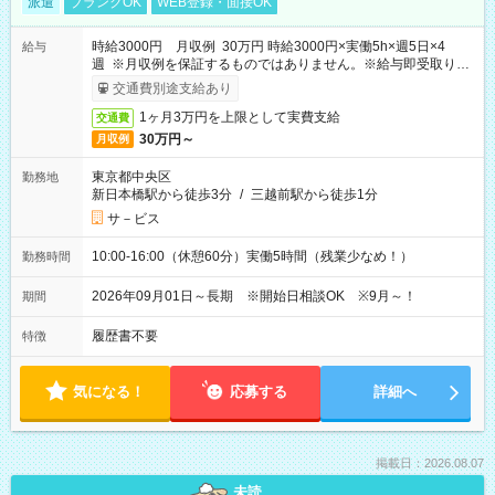
派遣
ブランクOK
WEB登録・面接OK
時給3000円 月収例 30万円 時給3000円×実働5h×週5日×4
給与
週 ※月収例を保証するものではありません。※給与即受取りサ
ービス利用可（利用条件有）
交通費別途支給あり
1ヶ月3万円を上限として実費支給
交通費
30万円～
月収例
東京都中央区
勤務地
新日本橋駅から徒歩3分
/
三越前駅から徒歩1分
サ－ビス
10:00-16:00（休憩60分）実働5時間（残業少なめ！）
勤務時間
2026年09月01日～長期 ※開始日相談OK ※9月～！
期間
履歴書不要
特徴
気になる！
応募する
詳細へ
掲載日：2026.08.07
未読