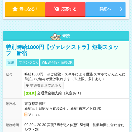
気になる！
応募する
詳細へ
未読
特別時給1800円【ヴァレクストラ】短期スタッ
フ 新宿
派遣
ブランクOK
WEB登録・面接OK
時給1800円 ※ご経験・スキルにより優遇 スマホでかんたんに
給与
前払いで給与が受け取れます（※上限、条件あり）
交通費別途支給あり
交通費全額支給（規定あり）
交通費
東京都新宿区
勤務地
新宿三丁目駅から徒歩2分
/
新宿(東京メトロ)駅
Valextra
09:30～20:30 実働7.5時間／休憩1.5時間 営業時間に合わせた
勤務時間
シフト制