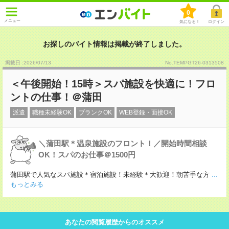
0
メニュー
気になる！
ログイン
お探しのバイト情報は掲載が終了しました。
掲載日 :2026
/
07
/
13
No.TEMPGT26-0313508
＜午後開始！15時＞スパ施設を快適に！フロ
ントの仕事！＠蒲田
派遣
職種未経験OK
ブランクOK
WEB登録・面接OK
＼蒲田駅＊温泉施設のフロント！／開始時間相談
OK！スパのお仕事＠1500円
蒲田駅で人気なスパ施設＊宿泊施設！未経験＊大歓迎！朝苦手な方
...
もっとみる
あなたの閲覧履歴からのオススメ