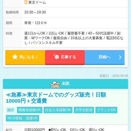
東京ドーム
10:30～19:30
勤務時間
単発・1日ＯＫ
期間
週1日からOK
/
日払いOK
/
履歴書不要
/
40～50代活躍中
/
副
特徴
業・WワークOK
/
服装自由
/
10名以上の大量募集
/
電話対応な
し
/
パソコンスキル不要
気になる！
応募する
詳細へ
掲載日：2026.08.08
未読
≪急募≫東京ドームでのグッズ販売！日額
10000円＋交通費
紹介
職種未経験OK
社会人未経験OK
大学生歓迎
ブランクOK
WEB登録・面接OK
日額10000円 ■即払いOK、日払いOK、週払いOK
給与