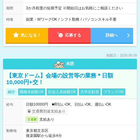
3か月程度の短期予定 ※開始日はお気軽にご相談ください
期間
副業・WワークOK
/
シフト勤務
/
パソコンスキル不要
特徴
気になる！
応募する
詳細へ
掲載日：2026.08.09
未読
【東京ドーム】会場の設営等の業務＊日額
10,000円+交！
紹介
職種未経験OK
社会人未経験OK
大学生歓迎
ブランクOK
日額10000円 ■即払いOK、日払いOK、週払いOK
給与
交通費別途支給あり
支給あり
交通費
東京都文京区
勤務地
後楽園駅から徒歩4分