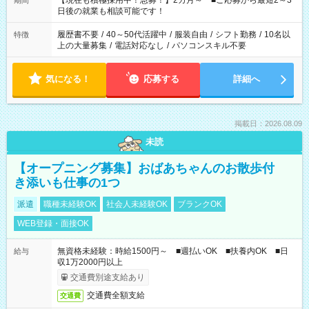
【現在も積極採用中！急募！】2カ月～ ■ご応募から最短2～3
期間
の方へ 今ご覧のお仕事で希望する勤務時間と、もう1つのお仕事
日後の就業も相談可能です！
の勤務時間。 合計で週40時間を超える場合は応募できません。
履歴書不要
/
40～50代活躍中
/
服装自由
/
シフト勤務
/
10名以
特徴
上の大量募集
/
電話対応なし
/
パソコンスキル不要
気になる！
応募する
詳細へ
掲載日：2026.08.09
未読
【オープニング募集】おばあちゃんのお散歩付
き添いも仕事の1つ
派遣
職種未経験OK
社会人未経験OK
ブランクOK
WEB登録・面接OK
無資格未経験：時給1500円～ ■週払いOK ■扶養内OK ■日
給与
収1万2000円以上
交通費別途支給あり
交通費全額支給
交通費