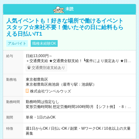
未読
人気イベントも！好きな場所で働けるイベント
スタッフ☆来社不要！働いたその日に給料もら
える日払い/T1
アルバイト
職種未経験OK
日給13,000円～
給与
＋交通費支給 ★交通費全額支給！ ┗案件により規定あり ★日払
いOK！（規定あり） ┗働いたその日に現金GET♪ お仕事後はコ
交通費別途支給あり
ンビニATMから 日払い分を引き落とせます！ 【試用期間】試
用期間なし
東京都豊島区
勤務地
東京都豊島区南池袋（最寄り駅：池袋駅）
株式会社ワンベルウッズ
勤務時間は指定なし
勤務時間
変形労働時間制 想定労働時間160時間/月 【シフト例】 ・8：00
～21：00
単発・1日のみOK
期間
週1日からOK / 日払いOK / 副業・WワークOK / 10名以上の大量
特徴
募集