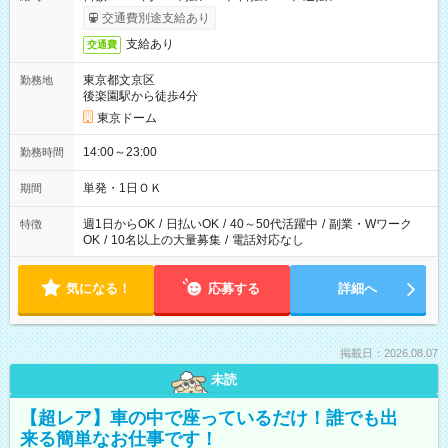
交通費別途支給あり
支給あり
交通費
東京都文京区
勤務地
後楽園駅から徒歩4分
東京ドーム
14:00～23:00
勤務時間
単発・1日ＯＫ
期間
週1日からOK
/
日払いOK
/
40～50代活躍中
/
副業・Wワーク
特徴
OK
/
10名以上の大量募集
/
電話対応なし
気になる！
応募する
詳細へ
掲載日：2026.08.07
未読
【超レア】車の中で座っているだけ！誰でも出
来る簡単なお仕事です！