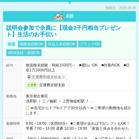
掲載日：2026.08.09
未読
説明会参加で全員に【現金2千円相当プレゼン
ト】生活のお手伝い
派遣
職種未経験OK
社会人未経験OK
ブランクOK
WEB登録・面接OK
無資格未経験：時給1500円～ ■週払いOK ■扶養内OK ■日
給与
収1万2000円以上
交通費別途支給あり
交通費全額支給
交通費
東京都台東区
勤務地
浅草駅
/
三ノ輪駅
/
上野御徒町駅
/
…
≪自宅からドアtoドアで30分以内！≫ご希望の勤務地を紹介
します。
9:00～18:00（休憩60分） ■ご希望があれば下記シフトもOK！
勤務時間
早番 7:00～16:00 遅番 10:00～19:00 「家族と休みを合わせた
い」 「余裕を持って夕飯の準備がしたい」 「できれば残業はし
たくない」 など、ご希望を教えてくださいね。 ※Wワーク希望