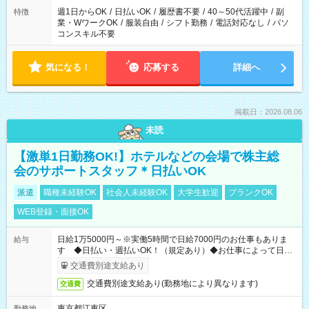
週1日からOK
/
日払いOK
/
履歴書不要
/
40～50代活躍中
/
副
特徴
業・WワークOK
/
服装自由
/
シフト勤務
/
電話対応なし
/
パソ
コンスキル不要
気になる！
応募する
詳細へ
掲載日：2026.08.06
未読
【激単1日勤務OK!】ホテルなどの会場で株主総
会のサポートスタッフ＊日払いOK
派遣
職種未経験OK
社会人未経験OK
大学生歓迎
ブランクOK
WEB登録・面接OK
日給1万5000円～※実働5時間で日給7000円のお仕事もありま
給与
す ◆日払い・週払いOK！（規定あり）◆お仕事によって日給
も異なります
交通費別途支給あり
交通費別途支給あり(勤務地により異なります)
交通費
東京都江東区
勤務地