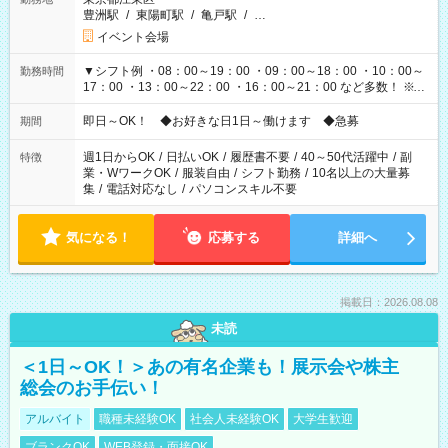
豊洲駅
/
東陽町駅
/
亀戸駅
/
…
イベント会場
▼シフト例 ・08：00～19：00 ・09：00～18：00 ・10：00～
勤務時間
17：00 ・13：00～22：00 ・16：00～21：00 など多数！ ※お
仕事により勤務時間が異なります
即日～OK！ ◆お好きな日1日～働けます ◆急募
期間
週1日からOK
/
日払いOK
/
履歴書不要
/
40～50代活躍中
/
副
特徴
業・WワークOK
/
服装自由
/
シフト勤務
/
10名以上の大量募
集
/
電話対応なし
/
パソコンスキル不要
気になる！
応募する
詳細へ
掲載日：2026.08.08
未読
＜1日～OK！＞あの有名企業も！展示会や株主
総会のお手伝い！
アルバイト
職種未経験OK
社会人未経験OK
大学生歓迎
ブランクOK
WEB登録・面接OK