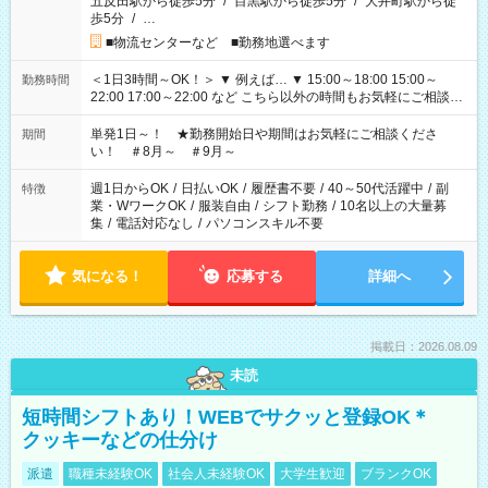
五反田駅から徒歩5分
/
目黒駅から徒歩5分
/
大井町駅から徒
歩5分
/
…
■物流センターなど ■勤務地選べます
＜1日3時間～OK！＞ ▼ 例えば… ▼ 15:00～18:00 15:00～
勤務時間
22:00 17:00～22:00 など こちら以外の時間もお気軽にご相談く
ださい！
単発1日～！ ★勤務開始日や期間はお気軽にご相談くださ
期間
い！ ＃8月～ ＃9月～
週1日からOK
/
日払いOK
/
履歴書不要
/
40～50代活躍中
/
副
特徴
業・WワークOK
/
服装自由
/
シフト勤務
/
10名以上の大量募
集
/
電話対応なし
/
パソコンスキル不要
気になる！
応募する
詳細へ
掲載日：2026.08.09
未読
短時間シフトあり！WEBでサクッと登録OK＊
クッキーなどの仕分け
派遣
職種未経験OK
社会人未経験OK
大学生歓迎
ブランクOK