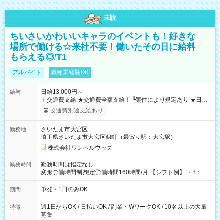
未読
ちいさいかわいいキャラのイベントも！好きな
場所で働ける☆来社不要！働いたその日に給料
もらえる◎/T1
アルバイト
職種未経験OK
日給13,000円～
給与
＋交通費支給 ★交通費全額支給！ ┗案件により規定あり ★日払
いOK！（規定あり） ┗働いたその日に現金GET♪ お仕事後はコ
交通費別途支給あり
ンビニATMから 日払い分を引き落とせます！ 【試用期間】試
用期間なし
さいたま市大宮区
勤務地
埼玉県さいたま市大宮区錦町（最寄り駅：大宮駅）
株式会社ワンベルウッズ
勤務時間は指定なし
勤務時間
変形労働時間制 想定労働時間160時間/月 【シフト例】 ・8：00
～21：00
単発・1日のみOK
期間
週1日からOK / 日払いOK / 副業・WワークOK / 10名以上の大量
特徴
募集