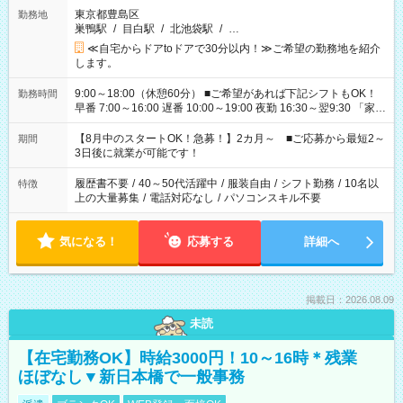
東京都豊島区
勤務地
巣鴨駅
/
目白駅
/
北池袋駅
/
…
≪自宅からドアtoドアで30分以内！≫ご希望の勤務地を紹介
します。
9:00～18:00（休憩60分） ■ご希望があれば下記シフトもOK！
勤務時間
早番 7:00～16:00 遅番 10:00～19:00 夜勤 16:30～翌9:30 「家族
と休みを合わせたい」 「余裕を持って夕飯の準備がしたい」
「できれば残業はしたくない」 など、ご希望を教えてください
【8月中のスタートOK！急募！】2カ月～ ■ご応募から最短2～
期間
ね。 ※Wワーク希望の方へ 今ご覧のお仕事で希望する勤務時間
3日後に就業が可能です！
と、もう1つのお仕事の勤務時間。 合計で週40時間を超える場
合は応募できません。
履歴書不要
/
40～50代活躍中
/
服装自由
/
シフト勤務
/
10名以
特徴
上の大量募集
/
電話対応なし
/
パソコンスキル不要
気になる！
応募する
詳細へ
掲載日：2026.08.09
未読
【在宅勤務OK】時給3000円！10～16時＊残業
ほぼなし▼新日本橋で一般事務