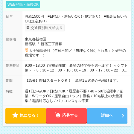
WEB登録・面接OK
時給1500円 ■日払い・週払いOK！(規定あり) ■現金日払いも
給与
OK(規定あり)
交通費別途支給あり
東京都新宿区
勤務地
新宿駅
/
新宿三丁目駅
大手物流会社（年齢不問／「無理なく続けられる」と好評の
職場です！）
9:00～18:00（実動8時間） 希望の時間帯を選べます！ ＜シフト
勤務時間
例＞ ・8：30～12：00 ・10：00～19：00 ・17：00～22：00
・13：00～22：00 ・22：00～翌6：00 など
【急募】即日スタートＯＫ！ 単発1日のみから働けます。
期間
週1日からOK
/
日払いOK
/
履歴書不要
/
40～50代活躍中
/
副
特徴
業・WワークOK
/
服装自由
/
シフト勤務
/
10名以上の大量募
集
/
電話対応なし
/
パソコンスキル不要
気になる！
応募する
詳細へ