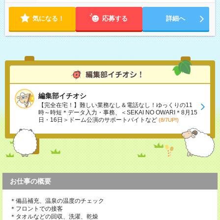
気になる！
応募する
詳細へ
編集部イチオシ
【完全在宅！】難しい業務なし＆電話なし！ゆっくりの11
時～時短＊データ入力・事務、＜SEKAI NO OWARI＊8月15
日・16日＞ドーム公演のサポートバイトなど
(8/7UP!)
お仕事の概要
＊備品補充、温泉の温度のチェック
＊フロントでの接客
＊タオルなどの回収、洗濯、乾燥