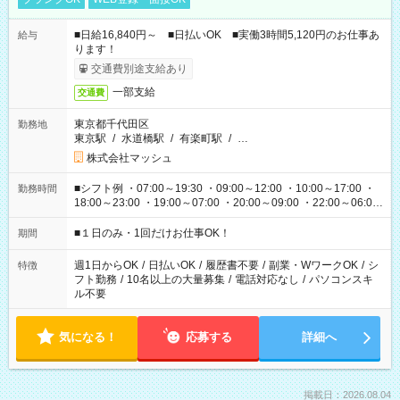
■日給16,840円～ ■日払いOK ■実働3時間5,120円のお仕事あ
給与
ります！
交通費別途支給あり
一部支給
交通費
東京都千代田区
勤務地
東京駅
/
水道橋駅
/
有楽町駅
/
…
株式会社マッシュ
■シフト例 ・07:00～19:30 ・09:00～12:00 ・10:00～17:00 ・
勤務時間
18:00～23:00 ・19:00～07:00 ・20:00～09:00 ・22:00～06:00
etc ★最短で3時間で5,120円のお仕事から 15時間で2万円近く稼
げるお仕事も！ ご希望のお時間に合わせてご紹介！ ※シフトは
■１日のみ・1回だけお仕事OK！
期間
現場によって異なります。 ※勿論、休憩時間はあるのでご安心
ください！
週1日からOK
/
日払いOK
/
履歴書不要
/
副業・WワークOK
/
シ
特徴
フト勤務
/
10名以上の大量募集
/
電話対応なし
/
パソコンスキ
ル不要
気になる！
応募する
詳細へ
掲載日：2026.08.04