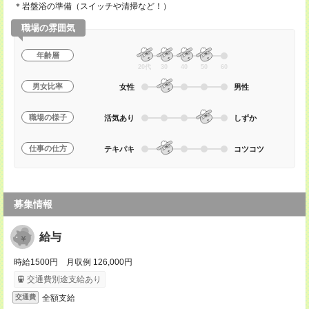
＊岩盤浴の準備（スイッチや清掃など！）
職場の雰囲気
年齢層
20代
30
40
50
60
男女比率
女性
男性
職場の様子
活気あり
しずか
仕事の仕方
テキパキ
コツコツ
募集情報
給与
時給1500円 月収例 126,000円
交通費別途支給あり
全額支給
交通費