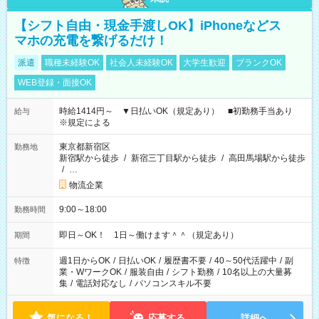
【シフト自由・現金手渡しOK】iPhoneなどス
マホの充電を繋げるだけ！
派遣
職種未経験OK
社会人未経験OK
大学生歓迎
ブランクOK
WEB登録・面接OK
時給1414円～ ▼日払いOK（規定あり） ■初勤務手当あり
給与
※規定による
東京都新宿区
勤務地
新宿駅から徒歩
/
新宿三丁目駅から徒歩
/
高田馬場駅から徒歩
/
…
物流企業
9:00～18:00
勤務時間
即日～OK！ 1日～働けます＾＾（規定あり）
期間
週1日からOK
/
日払いOK
/
履歴書不要
/
40～50代活躍中
/
副
特徴
業・WワークOK
/
服装自由
/
シフト勤務
/
10名以上の大量募
集
/
電話対応なし
/
パソコンスキル不要
気になる！
応募する
詳細へ