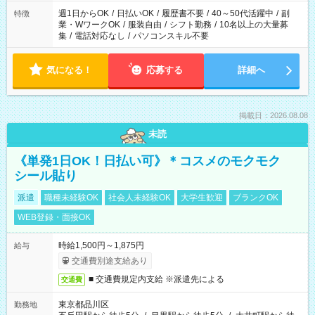
週1日からOK
/
日払いOK
/
履歴書不要
/
40～50代活躍中
/
副
特徴
業・WワークOK
/
服装自由
/
シフト勤務
/
10名以上の大量募
集
/
電話対応なし
/
パソコンスキル不要
気になる！
応募する
詳細へ
掲載日：2026.08.08
未読
《単発1日OK！日払い可》＊コスメのモクモク
シール貼り
派遣
職種未経験OK
社会人未経験OK
大学生歓迎
ブランクOK
WEB登録・面接OK
時給1,500円～1,875円
給与
交通費別途支給あり
■ 交通費規定内支給 ※派遣先による
交通費
東京都品川区
勤務地