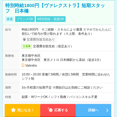
特別時給1800円【ヴァレクストラ】短期スタッ
フ 日本橋
派遣
ブランクOK
WEB登録・面接OK
時給1800円 ※ご経験・スキルにより優遇 スマホでかんたんに
給与
前払いで給与が受け取れます（※上限、条件あり）
交通費別途支給あり
交通費全額支給（規定あり）
交通費
東京都中央区
勤務地
東京都中央区 東京メトロ 日本橋駅から直結（徒歩1分）
Valextra
10:00～20:00 実働7.5時間／休憩1.5時間 営業時間に合わせた
勤務時間
シフト制
3か月程度の短期予定 ※開始日はお気軽にご相談ください
期間
副業・WワークOK
/
シフト勤務
/
パソコンスキル不要
特徴
気になる！
応募する
詳細へ