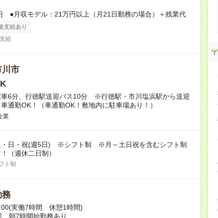
0円 ●月収モデル：21万円以上（月21日勤務の場合）＋残業代
途支給あり
支給
市川市
K
車6分、行徳駅送迎バス10分 ※行徳駅・市川塩浜駅から送迎
車通勤OK！（車通勤OK！敷地内に駐車場あり！）
企業
・日・祝(週5日) ※シフト制 ※月～土日祝を含むシフト制
す！（週休二日制）
フト制
勤務
17:00(実働7時間 休憩1時間)
回、朝7時開始勤務あり