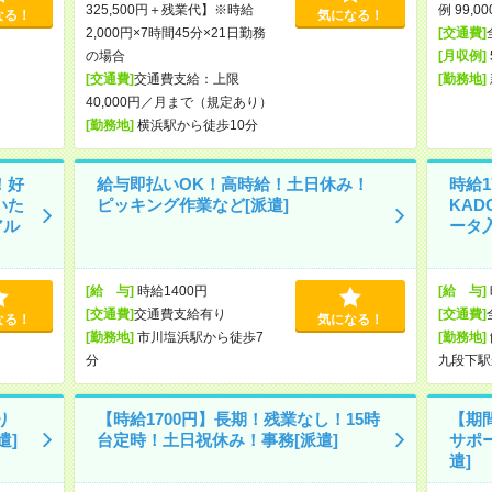
325,500円＋残業代】※時給
例 99,0
なる！
気になる！
2,000円×7時間45分×21日勤務
[交通費]
の場合
[月収例]
[交通費]
交通費支給：上限
[勤務地]
40,000円／月まで（規定あり）
[勤務地]
横浜駅から徒歩10分
！好
給与即払いOK！高時給！土日休み！
時給1
いた
ピッキング作業など[派遣]
KA
アル
ータ入
[給 与]
時給1400円
[給 与]
[交通費]
交通費支給有り
[交通費]
なる！
気になる！
[勤務地]
市川塩浜駅から徒歩7
[勤務地]
分
九段下駅
り
【時給1700円】長期！残業なし！15時
【期
遣]
台定時！土日祝休み！事務[派遣]
サポ
遣]