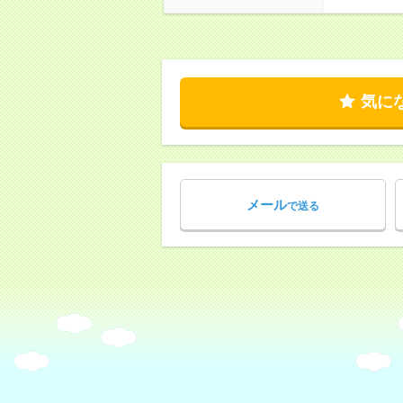
気に
メール
で送る