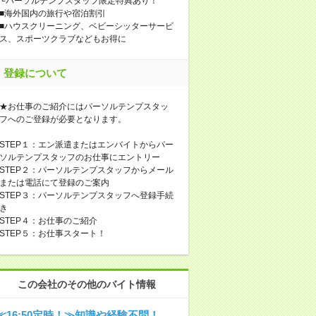
└パーソルテンプスタッフ限定特典あり！
■海外国内の旅行や宿泊割引
■ハウスクリーニング、ベビーシッターサービ
ス、スポーツクラブなどもお得に
登録について
★お仕事のご紹介にはパーソルテンプスタッ
フへのご登録が必要となります。
STEP１：エン派遣またはエンバイトからパー
ソルテンプスタッフのお仕事にエントリー
STEP２：パーソルテンプスタッフからメール
または電話にて登録のご案内
STEP３：パーソルテンプスタッフへ登録手続
き
STEP４：お仕事のご紹介
STEP５：お仕事スタート！
この会社のその他のバイト情報
≪16:50定時！≫知識や経験不問！