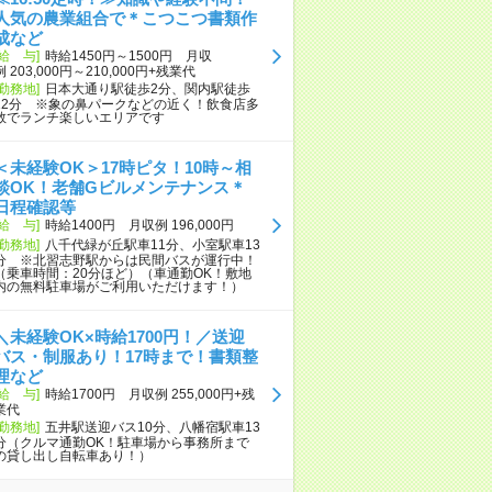
人気の農業組合で＊こつこつ書類作
成など
[給 与]
時給1450円～1500円 月収
例 203,000円～210,000円+残業代
[勤務地]
日本大通り駅徒歩2分、関内駅徒歩
12分 ※象の鼻パークなどの近く！飲食店多
数でランチ楽しいエリアです
＜未経験OK＞17時ピタ！10時～相
談OK！老舗Gビルメンテナンス＊
日程確認等
[給 与]
時給1400円 月収例 196,000円
[勤務地]
八千代緑が丘駅車11分、小室駅車13
分 ※北習志野駅からは民間バスが運行中！
（乗車時間：20分ほど）（車通勤OK！敷地
内の無料駐車場がご利用いただけます！）
＼未経験OK×時給1700円！／送迎
バス・制服あり！17時まで！書類整
理など
[給 与]
時給1700円 月収例 255,000円+残
業代
[勤務地]
五井駅送迎バス10分、八幡宿駅車13
分（クルマ通勤OK！駐車場から事務所まで
の貸し出し自転車あり！）