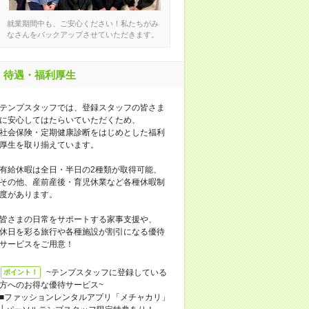
就業期間中も、ご安心ください！私たちがみ
なさんをバックアップさせていただきます。
待遇・福利厚生
テンプスタッフでは、登録スタッフの皆さま
に安心してはたらいていただくため、
社会保険・定期健康診断をはじめとした福利
厚生を取り揃えています。
有給休暇は全日・半日の2種類が取得可能、
その他、産前産後・育児休業など各種休暇制
度があります。
皆さまの日常をサポートする家事支援や、
休日を彩る旅行や各種施設が割引になる優待
サービスをご用意！
~テンプスタッフに登録している
ポイント！
方へのお得な優待サービス~
■ファッションレンタルアプリ「メチャカリ」