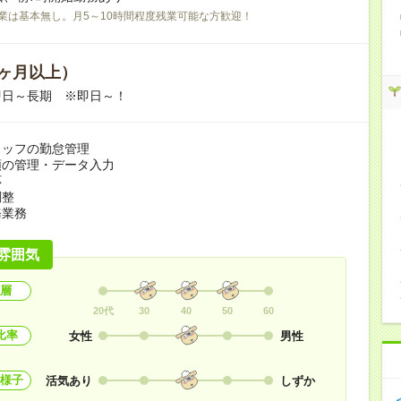
業は基本無し。月5～10時間程度残業可能な方歓迎！
ヶ月以上）
即日～長期 ※即日～！
タッフの勤怠管理
類の管理・データ入力
応
調整
務業務
雰囲気
層
20代
30
40
50
60
比率
女性
男性
様子
活気あり
しずか