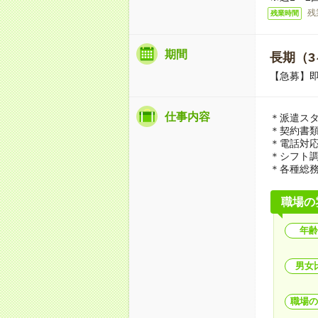
残
残業時間
期間
長期（3
【急募】
仕事内容
＊派遣ス
＊契約書
＊電話対
＊シフト
＊各種総
職場の
年齢
男女
職場の