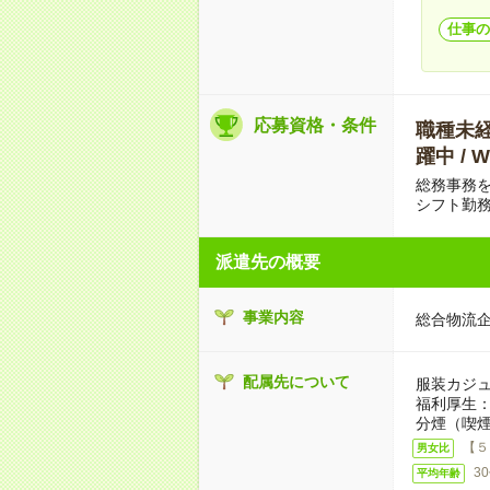
仕事の
応募資格・条件
職種未経験
躍中 /
総務事務
シフト勤
派遣先の概要
事業内容
総合物流
配属先について
服装カジ
福利厚生
分煙（喫煙
【５
男女比
3
平均年齢