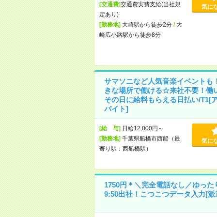
[交通費]
交通費実費支給(当社規
気に
定あり)
[勤務地]
大崎駅から徒歩2分
/
大
崎広小路駅から徒歩8分
サマソニなど人気音楽イベントも
きな場所で働ける☆来社不要！働
その日に給料もらえる日払い/T1[
バイト]
[給 与]
日給12,000円～
[勤務地]
千葉県船橋市西船（最
気に
寄り駅：西船橋駅）
1750円＊＼完全電話なし／ゆった
9:50出社！こつこつデータ入力[派