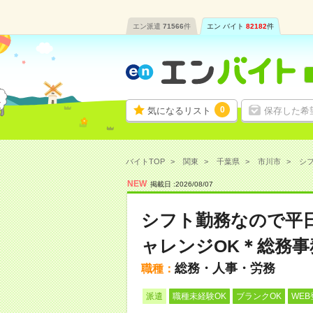
エン派遣
71566
件
エン バイト
82182
件
0
気になるリスト
保存した希
バイトTOP
関東
千葉県
市川市
シフ
NEW
掲載日 :
2026
/
08
/
07
シフト勤務なので平
ャレンジOK＊総務事
総務・人事・労務
職種：
派遣
職種未経験OK
ブランクOK
WEB