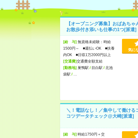
【オープニング募集】おばあちゃ
お散歩付き添いも仕事の1つ[派遣]
[給 与]
無資格未経験：時給
1500円～ ■週払いOK ■扶養
気に
内OK ■日収1万2000円以上
[交通費]
交通費全額支給
[勤務地]
巣鴨駅
/
目白駅
/
北池
袋駅
/
…
＼！電話なし！／集中して働ける
コツデータチェック@大崎[派遣]
[給 与]
時給1750円＋交