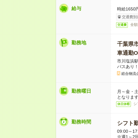
給与
時給165
交通費別
全額
交通費
勤務地
千葉県
車通勤O
市川塩浜駅
バスあり！
総合物流
勤務曜日
月～金・土
となりま
シ
休日休暇
勤務時間
シフト
09:00～
※週1～2