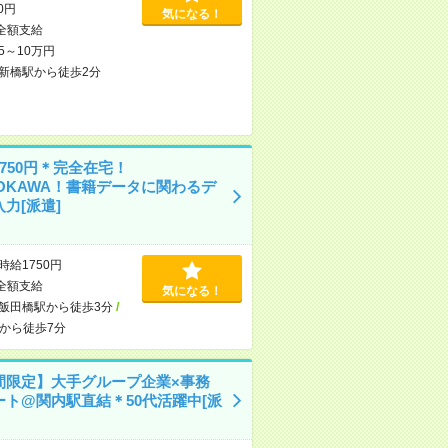
00円
気になる！
全額支給
5～10万円
新橋駅から徒歩2分
750円＊完全在宅！
DOKAWA！書籍データに関わるデ
力[派遣]
時給1750円
全額支給
気になる！
飯田橋駅から徒歩3分
/
から徒歩7分
間限定】大手グループ企業×事務
ート@関内駅直結＊50代活躍中[派