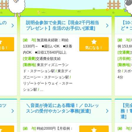
んの
説明会参加で全員に【現金2千円相当
【10
プレゼント】生活のお手伝い[派遣]
ど＊コ
[給 与]
無資格未経験：時給
[給 与]
1330円～ ■週払いOK ■扶養
例 153,
なる！
気になる！
内OK ■日収1万640円以上
[交通費]
[交通費]
交通費全額支給
[月収例]
[勤務地]
東京ディズニーラン
[勤務地]
ド・ステーション駅
/
東京ディ
分
/
スポ
ズニーシー・ステーション駅
/
4分
リゾートゲートウェイ・ステー
ション駅
/
…
コツ
＼音楽が身近にある職場！／ DJレッ
【完全
スンの受付やカンタン事務[派遣]
務！
遣]
[給 与]
時給2000円【月収例：
[給 与]