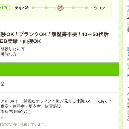
仕方
テキパキ
コツコツ
OK / ブランクOK / 履歴書不要 / 40～50代活
 WEB登録・面接OK
を経験したい方
務可能な方
企業
ュアルOK！ 綺麗なオフィス＊海が見える休憩スペースあり＊
：食堂・休憩室・更衣室・購買施設
場所/専用室設定）
:５】
0代の方が多く活躍しています。