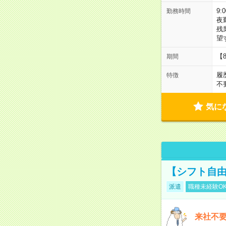
9:
勤務時間
夜
残
望
【
期間
履
特徴
不
気に
【シフト自由
派遣
職種未経験O
来社不要