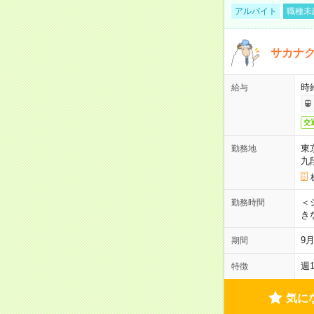
アルバイト
職種未
サカナク
時
給与
交
東
勤務地
九
＜シ
勤務時間
き
9
期間
週
特徴
気に