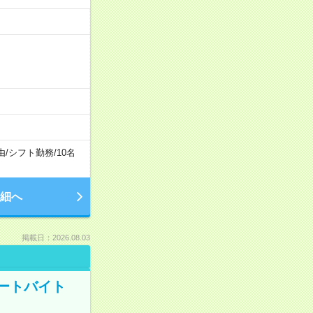
由
/
シフト勤務
/
10名
細へ
掲載日：2026.08.03
ートバイト