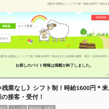
《週3日×残業なし》シフト制！時給1600円＊来店され
会員登録
エリア変更
関東版
望条件
週3日×残業なし》シフト制！時給1600円＊来店されたお客様の接客・受付！(109119403）
お探しのバイト情報は掲載が終了しました。
N
×残業なし》シフト制！時給1600円＊
様の接客・受付！
験OK
ブランクOK
WEB登録・面接OK