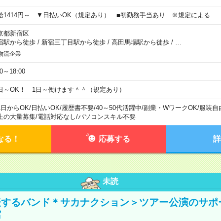
給1414円～ ▼日払いOK（規定あり） ■初勤務手当あり ※規定による
京都新宿区
宿駅から徒歩
/
新宿三丁目駅から徒歩
/
高田馬場駅から徒歩
/
…
物流企業
00～18:00
日～OK！ 1日～働けます＾＾（規定あり）
1日からOK
/
日払いOK
/
履歴書不要
/
40～50代活躍中
/
副業・WワークOK
/
服装自
上の大量募集
/
電話対応なし
/
パソコンスキル不要
なる！
応募する
詳
未読
表するバンド＊サカナクション＞ツアー公演のサポ
館