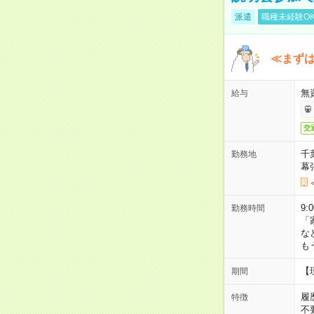
派遣
職種未経験O
≪まずは
無
給与
交
千
勤務地
幕
9:
勤務時間
「
な
も
【
期間
履
特徴
不