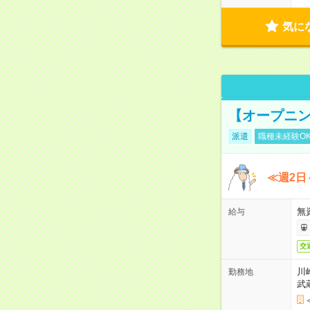
気に
【オープニン
派遣
職種未経験O
≪週2日
無
給与
交
川
勤務地
武