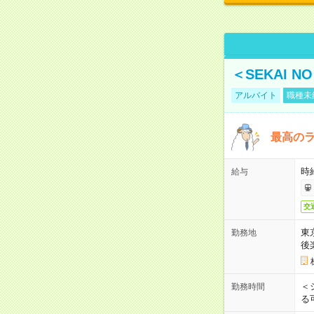
＜SEKAI 
アルバイト
職種未
最高のラ
時
給与
交
東
勤務地
後
＜
勤務時間
る