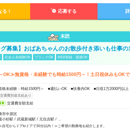
なる！
応募する
詳
未読
グ募集】おばあちゃんのお散歩付き添いも仕事の
K
社会人未経験OK
ブランクOK
WEB登録・面接OK
～OK≫無資格・未経験でも時給1500円～！土日祝休みもOK
資格未経験：時給1500円～ ■週払いOK ■扶養内OK ■日収1万2000円以上
交通費別途支給あり
交通費全額支給
通費
崎市中原区
蔵小杉駅
/
武蔵新城駅
/
元住吉駅
/
…
≪自宅からドアtoドアで30分以内！≫ご希望の勤務地を紹介します。