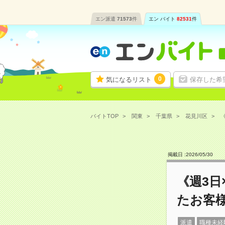
エン派遣
71573
件
エン バイト
82531
件
0
気になるリスト
保存した希
バイトTOP
関東
千葉県
花見川区
《
掲載日 :
2026
/
05
/
30
《週3日
たお客
派遣
職種未経