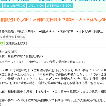
K
社会人未経験OK
ブランクOK
WEB登録・面接OK
相談だけでもOK！≫日収1万円以上で週3日～＆土日休みもO
資格未経験：時給1330円～ ■週払いOK ■扶養内OK ■日収1万640円以上
交通費別途支給あり
交通費全額支給
通費
葉市花見川区
張駅
/
幕張本郷駅
/
新検見川駅
/
…
≪自宅からドアtoドアで30分以内！≫ご希望の勤務地を紹介します。
00～18:00（休憩60分） ■ご希望があれば下記シフトもOK！ 早番 7:00～16:00 遅
家族と休みを合わせたい」 「余裕を持って夕飯の準備がしたい」 「できれば
ど、ご希望を教えてくださいね。 ※Wワーク希望の方へ 今ご覧のお仕事で希
う1つのお仕事の勤務時間。 合計で週40時間を超える場合は応募できません。
現在も積極採用中！急募！】2カ月～ ■ご応募から最短2～3日後の就業も相
歴書不要
/
40～50代活躍中
/
服装自由
/
シフト勤務
/
10名以上の大量募集
/
電話対応
要