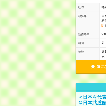
時
給与
東
勤務地
新
9:
勤務時間
即
期間
週
特徴
以
気に
＜日本を代
＠日本武道