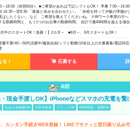
00～18:00（休憩60分） ■ご希望があれば下記シフトもOK！ 早番 7:00～16:00 遅
勤 16:30～翌9:30 「家族と休みを合わせたい」 「余裕を持って夕飯の準備
業はしたくない」 など、ご希望を教えてくださいね。 ※Wワーク希望の方へ
する勤務時間と、もう1つのお仕事の勤務時間。 合計で週40時間を超える場
8月中のスタートOK！急募！】2カ月～ ■8月～、9月スタートもOK！
歴書不要
/
40～50代活躍中
/
服装自由
/
シフト勤務
/
10名以上の大量募集
/
電話対応
要
なる！
応募する
詳
未読
・現金手渡しOK】iPhoneなどスマホの充電を繋
K
社会人未経験OK
大学生歓迎
ブランクOK
WEB登録・面接OK
、カンタン手続きWEB登録！ LINEでサクッと翌日振り込み