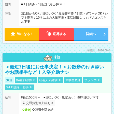
げるお仕事も！ ご希望のお時間に合わせてご紹介！ ※シフトは
■１日のみ・1回だけお仕事OK！
期間
現場によって異なります。 ※勿論、休憩時間はあるのでご安心
ください！
週1日からOK
/
日払いOK
/
履歴書不要
/
副業・WワークOK
/
シ
特徴
フト勤務
/
10名以上の大量募集
/
電話対応なし
/
パソコンスキ
ル不要
気になる！
応募する
詳細へ
掲載日：2026.08.04
未読
＜最短3日後にお仕事決定！＞お散歩の付き添い
やお話相手など！入浴介助ナシ
派遣
職種未経験OK
社会人未経験OK
大学生歓迎
ブランクOK
WEB登録・面接OK
時給1500円～ ■日払いOK（規定あり）※即日払い不可
給与
交通費別途支給あり
交通費全額支給
交通費