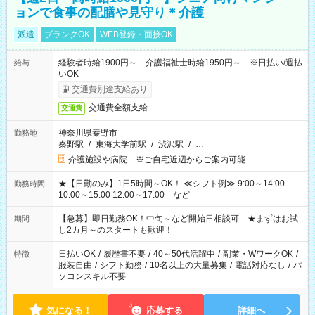
ョンで食事の配膳や見守り＊介護
派遣
ブランクOK
WEB登録・面接OK
経験者時給1900円～ 介護福祉士時給1950円～ ※日払い/週払
給与
いOK
交通費別途支給あり
交通費全額支給
交通費
神奈川県秦野市
勤務地
秦野駅
/
東海大学前駅
/
渋沢駅
/
…
介護施設や病院 ※ご自宅近辺からご案内可能
★【日勤のみ】1日5時間～OK！ ≪シフト例≫ 9:00～14:00
勤務時間
10:00～15:00 12:00～17:00 など
【急募】即日勤務OK！中旬～など開始日相談可 ★まずはお試
期間
し2カ月～のスタートも歓迎！
日払いOK
/
履歴書不要
/
40～50代活躍中
/
副業・WワークOK
/
特徴
服装自由
/
シフト勤務
/
10名以上の大量募集
/
電話対応なし
/
パ
ソコンスキル不要
気になる！
応募する
詳細へ