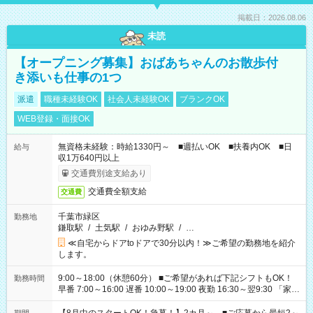
掲載日：2026.08.06
未読
【オープニング募集】おばあちゃんのお散歩付
き添いも仕事の1つ
派遣
職種未経験OK
社会人未経験OK
ブランクOK
WEB登録・面接OK
無資格未経験：時給1330円～ ■週払いOK ■扶養内OK ■日
給与
収1万640円以上
交通費別途支給あり
交通費全額支給
交通費
千葉市緑区
勤務地
鎌取駅
/
土気駅
/
おゆみ野駅
/
…
≪自宅からドアtoドアで30分以内！≫ご希望の勤務地を紹介
します。
9:00～18:00（休憩60分） ■ご希望があれば下記シフトもOK！
勤務時間
早番 7:00～16:00 遅番 10:00～19:00 夜勤 16:30～翌9:30 「家族
と休みを合わせたい」 「余裕を持って夕飯の準備がしたい」
「できれば残業はしたくない」 など、ご希望を教えてください