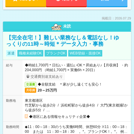
掲載日：2026.07.29
未読
【完全在宅！】難しい業務なし＆電話なし！ゆ
っくりの11時～時短＊データ入力・事務
派遣
職種未経験OK
ブランクOK
WEB登録・面接OK
◆時給1,700円＊日払い・週払いOK＊昇給あり♪【月収例】 ・約
給与
204,000円 （時給1,700円 × 実働6h × 20日）
交通費別途支給あり
◆全額支給 ＊家が少し遠くても安心！
交通費
20～25万円
月収例
東京都港区
勤務地
竹芝駅から徒歩2分
/
浜松町駅から徒歩4分
/
大門(東京都)駅か
ら徒歩5分
/
…
◆港区にある情報セキュリティ企業◆
◆11：00～18：30のうち実働6時間、休憩60分 ※11：00～18：
勤務時間
00 または 11：30～18：30 。*。ブランクOK！。*。 例え