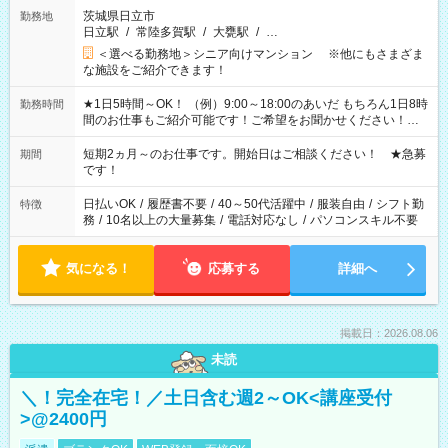
茨城県日立市
勤務地
日立駅
/
常陸多賀駅
/
大甕駅
/
…
＜選べる勤務地＞シニア向けマンション ※他にもさまざま
な施設をご紹介できます！
★1日5時間～OK！ （例）9:00～18:00のあいだ もちろん1日8時
勤務時間
間のお仕事もご紹介可能です！ご希望をお聞かせください！★
家庭の都合でお休みが必要な場合も遠慮なくご相談ください。
※週最低15時間以上の勤務が必要です
短期2ヵ月～のお仕事です。開始日はご相談ください！ ★急募
期間
です！
日払いOK
/
履歴書不要
/
40～50代活躍中
/
服装自由
/
シフト勤
特徴
務
/
10名以上の大量募集
/
電話対応なし
/
パソコンスキル不要
気になる！
応募する
詳細へ
掲載日：2026.08.06
未読
＼！完全在宅！／土日含む週2～OK<講座受付
>@2400円