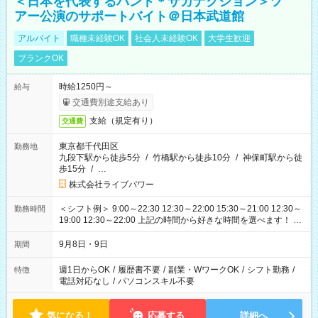
＜日本を代表するバンド＊サカナクション＞ツ
アー公演のサポートバイト＠日本武道館
アルバイト
職種未経験OK
社会人未経験OK
大学生歓迎
ブランクOK
時給1250円～
給与
交通費別途支給あり
支給（規定有り）
交通費
東京都千代田区
勤務地
九段下駅から徒歩5分
/
竹橋駅から徒歩10分
/
神保町駅から徒
歩15分
/
…
株式会社ライブパワー
＜シフト例＞ 9:00～22:30 12:30～22:00 15:30～21:00 12:30～
勤務時間
19:00 12:30～22:00 上記の時間から好きな時間を選べます！ ※
時間は変更となる可能性があります
9月8日・9日
期間
週1日からOK
/
履歴書不要
/
副業・WワークOK
/
シフト勤務
/
特徴
電話対応なし
/
パソコンスキル不要
気になる！
応募する
詳細へ