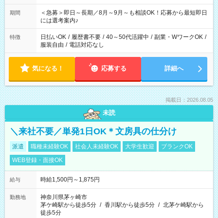
ば前職が、 在宅/財団法人/事務/コールセンター/受付/販売/カフェ
スタッフ スイーツ販売/ホテルフロント/化粧品販売/など 様々な
＜急募＞即日～長期／8月～9月～も相談OK！応募から最短即日
期間
業界から入社して活躍されています♪
には選考案内♪
日払いOK
/
履歴書不要
/
40～50代活躍中
/
副業・WワークOK
/
特徴
服装自由
/
電話対応なし
気になる！
応募する
詳細へ
掲載日：2026.08.05
未読
＼来社不要／単発1日OK＊文房具の仕分け
派遣
職種未経験OK
社会人未経験OK
大学生歓迎
ブランクOK
WEB登録・面接OK
時給1,500円～1,875円
給与
神奈川県茅ヶ崎市
勤務地
茅ケ崎駅から徒歩5分
/
香川駅から徒歩5分
/
北茅ケ崎駅から
徒歩5分