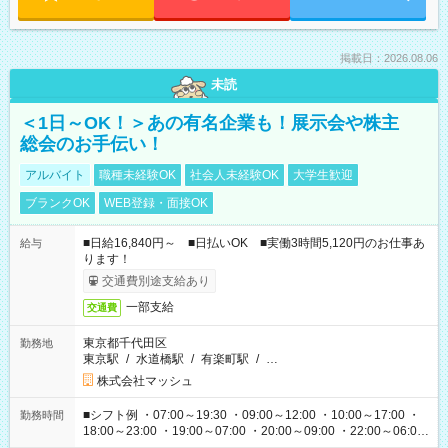
掲載日：2026.08.06
未読
＜1日～OK！＞あの有名企業も！展示会や株主
総会のお手伝い！
アルバイト
職種未経験OK
社会人未経験OK
大学生歓迎
ブランクOK
WEB登録・面接OK
■日給16,840円～ ■日払いOK ■実働3時間5,120円のお仕事あ
給与
ります！
交通費別途支給あり
一部支給
交通費
東京都千代田区
勤務地
東京駅
/
水道橋駅
/
有楽町駅
/
…
株式会社マッシュ
■シフト例 ・07:00～19:30 ・09:00～12:00 ・10:00～17:00 ・
勤務時間
18:00～23:00 ・19:00～07:00 ・20:00～09:00 ・22:00～06:00
etc ★最短で3時間で5,120円のお仕事から 15時間で2万円近く稼