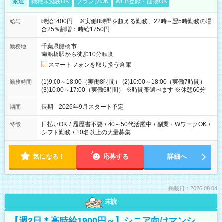
派遣
職種未経験OK
ブランクOK
WEB登録・面接OK
時給1400円 ※実働8時間を超える勤務、22時～翌5時勤務の場
給与
合25％割増：時給1750円
千葉県船橋市
勤務地
南船橋駅から徒歩10分程度
スマートフォンを取り扱う倉庫
(1)9:00～18:00（実働8時間） (2)10:00～18:00（実働7時間）
勤務時間
(3)10:00～17:00（実働6時間） ※時間帯選べます ※休憩60分
長期 2026年9月スタート予定
期間
日払いOK
/
履歴書不要
/
40～50代活躍中
/
副業・WワークOK
/
特徴
シフト勤務
/
10名以上の大量募集
気になる！
応募する
詳細へ
掲載日：2026.08.04
未読
【週2日＊高時給1900円～】シニア向けマンシ