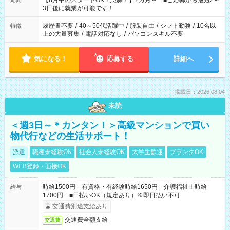
【8月中のスタートOK！急募！】2カ月～ ■ご応募から最短2～
期間
ね。 ※Wワーク希望の方へ 今ご覧のお仕事で希望する勤務時間
3日後に就業が可能です！
と、もう1つのお仕事の勤務時間。 合計で週40時間を超える場
合は応募できません。
履歴書不要
/
40～50代活躍中
/
服装自由
/
シフト勤務
/
10名以
特徴
上の大量募集
/
電話対応なし
/
パソコンスキル不要
気になる！
応募する
詳細へ
掲載日：2026.08.04
未読
＜週3日～＊カンタン！＞高級マンションで買い
物代行などの生活サポート！
派遣
職種未経験OK
社会人未経験OK
大学生歓迎
ブランクOK
WEB登録・面接OK
時給1500円 有資格・有経験時給1650円 介護福祉士時給
給与
1700円 ■日払いOK（規定あり）※即日払い不可
交通費別途支給あり
交通費全額支給
交通費