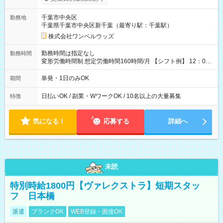
（規定あり） ┗働いたその日に現金GET♪ お仕事後はコンビニ
ATMから 日払い分を引き落とせます！ 【試用期間】試用期間
千葉市中央区
勤務地
なし
千葉県千葉市中央区新千葉（最寄り駅：千葉駅）
株式会社ワンベルウッズ
勤務時間は指定なし
勤務時間
変形労働時間制 想定労働時間160時間/月 【シフト例】 12：00
～22：00
単発・1日のみOK
期間
日払いOK / 副業・WワークOK / 10名以上の大量募集
特徴
気になる！
応募する
詳細へ
未読
特別時給1800円【ヴァレクストラ】短期スタッ
フ 日本橋
派遣
ブランクOK
WEB登録・面接OK