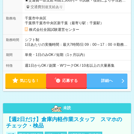
★交通費一部支給 時給1,300円～ ※試験・役割により手当あり
※勤務回数により昇給あり 【即給（前払い）オプションあ
交通費別途支給あり
り！】 希望される場合、勤務から1週間ほどで給与の一部を受け
取れます。 ※手数料418円がかかります。 【過去試験日の収入
千葉市中央区
勤務地
例】 ・河合塾模擬試験 8:30～17:30（休憩1時間） 時給1,300円
千葉県千葉市中央区新千葉（最寄り駅：千葉駅）
×8時間＝日収10,400円＋交通費 ※当日の役割により時給＋100
円の場合あり ・国家試験 7:00～13:30（休憩なし） 時給1,300
株式会社全国試験運営センター
円（役割手当＋100円）×6時間＝日収8,400円＋交通費 【試用期
間】試用期間なし
シフト制
勤務時間
1日あたりの実働時間：最大7時間/日 09：00～17：00 ※勤務時
間は 試験により異なります。
単発・1日のみOK / 短期（1ヶ月以内）
期間
週1日からOK / 副業・WワークOK / 10名以上の大量募集
特徴
気になる！
応募する
詳細へ
未読
【週2日だけ】倉庫内軽作業スタッフ スマホの
チェック・検品