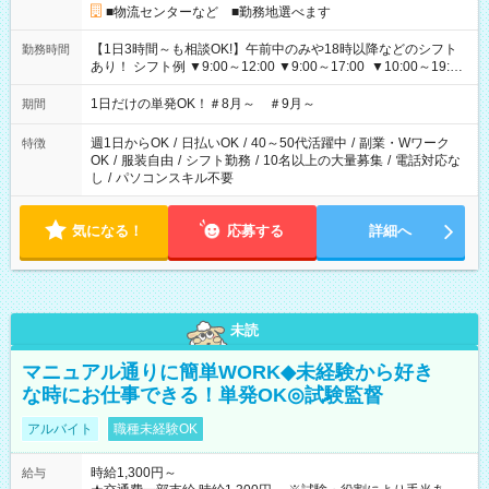
■物流センターなど ■勤務地選べます
【1日3時間～も相談OK!】午前中のみや18時以降などのシフト
勤務時間
あり！ シフト例 ▼9:00～12:00 ▼9:00～17:00 ▼10:00～19:00
▼18:00～21:00
1日だけの単発OK！＃8月～ ＃9月～
期間
週1日からOK
/
日払いOK
/
40～50代活躍中
/
副業・Wワーク
特徴
OK
/
服装自由
/
シフト勤務
/
10名以上の大量募集
/
電話対応な
し
/
パソコンスキル不要
気になる！
応募する
詳細へ
未読
マニュアル通りに簡単WORK◆未経験から好き
な時にお仕事できる！単発OK◎試験監督
アルバイト
職種未経験OK
時給1,300円～
給与