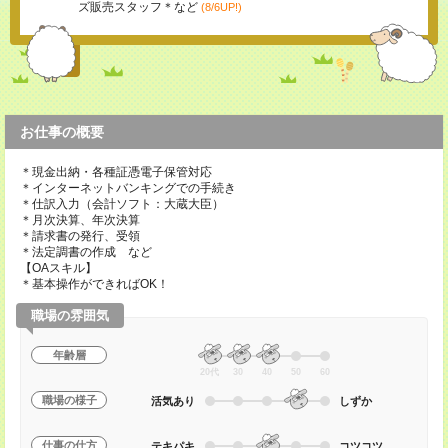
ズ販売スタッフ＊など
(8/6UP!)
お仕事の概要
＊現金出納・各種証憑電子保管対応
＊インターネットバンキングでの手続き
＊仕訳入力（会計ソフト：大蔵大臣）
＊月次決算、年次決算
＊請求書の発行、受領
＊法定調書の作成 など
【OAスキル】
＊基本操作ができればOK！
職場の雰囲気
年齢層
20代
30
40
50
60
職場の様子
活気あり
しずか
仕事の仕方
テキパキ
コツコツ