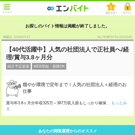
0
メニュー
気になる！
ログイン
お探しのバイト情報は掲載が終了しました。
掲載日 :2026
/
07
/
17
No.TEMPGT26-0233326
【40代活躍中】人気の社団法人で正社員へ/経
理/賞与3.8ヶ月分
紹介予定派遣
WEB登録・面接OK
穏やか環境で定年まで！人気の社団法人＋経理のお
仕事
賞与年3.8ヶ月分年収325万～387万収入面もしっかり確保
...もっとみ
る
あなたの閲覧履歴からのオススメ