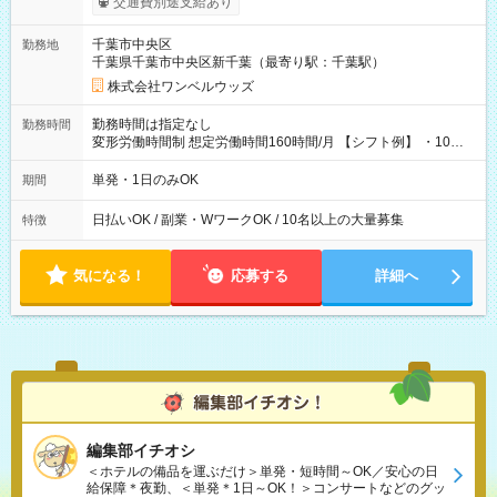
交通費別途支給あり
ンビニATMから 日払い分を引き落とせます！ 【試用期間】試
用期間なし
千葉市中央区
勤務地
千葉県千葉市中央区新千葉（最寄り駅：千葉駅）
株式会社ワンベルウッズ
勤務時間は指定なし
勤務時間
変形労働時間制 想定労働時間160時間/月 【シフト例】 ・10：
00～20：00
単発・1日のみOK
期間
日払いOK / 副業・WワークOK / 10名以上の大量募集
特徴
気になる！
応募する
詳細へ
編集部イチオシ
＜ホテルの備品を運ぶだけ＞単発・短時間～OK／安心の日
給保障＊夜勤、＜単発＊1日～OK！＞コンサートなどのグッ