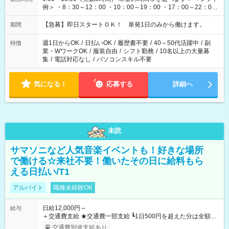
例＞ ・8：30～12：00 ・10：00～19：00 ・17：00～22：00
・13：00～22：00 ・22：00～翌6：00 など
【急募】即日スタートＯＫ！ 単発1日のみから働けます。
期間
週1日からOK
/
日払いOK
/
履歴書不要
/
40～50代活躍中
/
副
特徴
業・WワークOK
/
服装自由
/
シフト勤務
/
10名以上の大量募
集
/
電話対応なし
/
パソコンスキル不要
気になる！
応募する
詳細へ
未読
サマソニなど人気音楽イベントも！好きな場所
で働ける☆来社不要！働いたその日に給料もら
える日払い/T1
アルバイト
職種未経験OK
日給12,000円～
給与
＋交通費支給 ★交通費一部支給 ┗1日500円を超えた分は全額支
給！ ※往復500円以内の方は自己負担となります ★日払いOK！
交通費別途支給あり