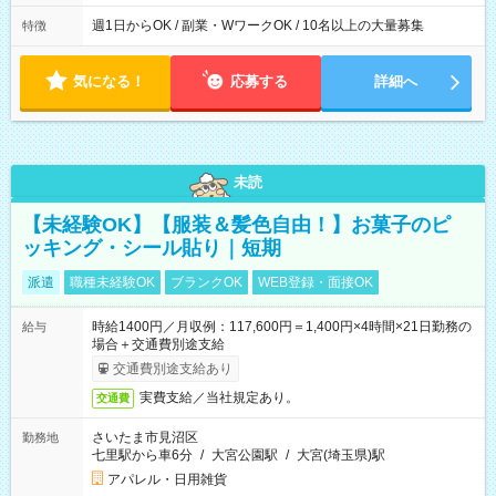
週1日からOK / 副業・WワークOK / 10名以上の大量募集
特徴
気になる！
応募する
詳細へ
未読
【未経験OK】【服装＆髪色自由！】お菓子のピ
ッキング・シール貼り｜短期
派遣
職種未経験OK
ブランクOK
WEB登録・面接OK
時給1400円／月収例：117,600円＝1,400円×4時間×21日勤務の
給与
場合＋交通費別途支給
交通費別途支給あり
実費支給／当社規定あり。
交通費
さいたま市見沼区
勤務地
七里駅から車6分
/
大宮公園駅
/
大宮(埼玉県)駅
アパレル・日用雑貨