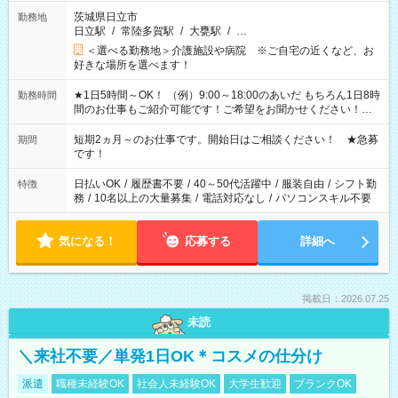
茨城県日立市
勤務地
日立駅
/
常陸多賀駅
/
大甕駅
/
…
＜選べる勤務地＞介護施設や病院 ※ご自宅の近くなど、お
好きな場所を選べます！
★1日5時間～OK！ （例）9:00～18:00のあいだ もちろん1日8時
勤務時間
間のお仕事もご紹介可能です！ご希望をお聞かせください！★
家庭の都合でお休みが必要な場合も遠慮なくご相談ください。
※週最低15時間以上の勤務が必要です
短期2ヵ月～のお仕事です。開始日はご相談ください！ ★急募
期間
です！
日払いOK
/
履歴書不要
/
40～50代活躍中
/
服装自由
/
シフト勤
特徴
務
/
10名以上の大量募集
/
電話対応なし
/
パソコンスキル不要
気になる！
応募する
詳細へ
掲載日：2026.07.25
未読
＼来社不要／単発1日OK＊コスメの仕分け
派遣
職種未経験OK
社会人未経験OK
大学生歓迎
ブランクOK