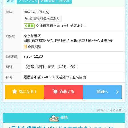
派遣
ブランクOK
WEB登録・面接OK
時給2400円＋交
給与
交通費別途支給あり
交通費実費支給（当社規定あり）
交通費
東京都港区
勤務地
田町(東京都)駅から徒歩4分
/
三田(東京都)駅から徒歩7分
金融関連
8:30～12:30
勤務時間
【急募】即日～長期 ※8月～OK！
期間
履歴書不要
/
40～50代活躍中
/
服装自由
特徴
気になる！
応募する
詳細へ
掲載日：2026.08.03
未読