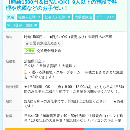
【時給1500円＆日払いOK】9人以下の施設で料
理や洗濯などのお手伝い！
派遣
職種未経験OK
社会人未経験OK
大学生歓迎
ブランクOK
WEB登録・面接OK
時給1500円～ ■日払いOK（規定あり）※即日払い不可
給与
交通費別途支給あり
交通費全額支給
交通費
茨城県日立市
勤務地
日立駅
/
常陸多賀駅
/
大甕駅
/
…
＜選べる勤務地＞グループホーム ※他にもさまざまな施設
をご紹介できます！
★1日5時間～OK！ （例）9:00～18:00のあいだ もちろん1日8時
勤務時間
間のお仕事もご紹介可能です！ご希望をお聞かせください！★
家庭の都合でお休みが必要な場合も遠慮なくご相談ください。
※週最低15時間以上の勤務が必要です
短期2ヵ月～のお仕事です。開始日はご相談ください！ ★急募
期間
です！
日払いOK
/
履歴書不要
/
40～50代活躍中
/
服装自由
/
シフト勤
特徴
務
/
10名以上の大量募集
/
電話対応なし
/
パソコンスキル不要