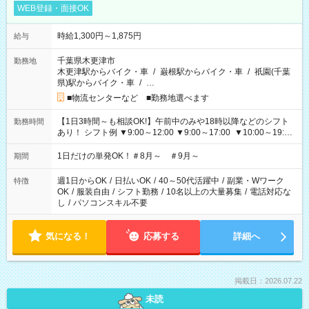
WEB登録・面接OK
時給1,300円～1,875円
給与
千葉県木更津市
勤務地
木更津駅からバイク・車
/
巌根駅からバイク・車
/
祇園(千葉
県)駅からバイク・車
/
…
■物流センターなど ■勤務地選べます
【1日3時間～も相談OK!】午前中のみや18時以降などのシフト
勤務時間
あり！ シフト例 ▼9:00～12:00 ▼9:00～17:00 ▼10:00～19:00
▼18:00～21:00
1日だけの単発OK！＃8月～ ＃9月～
期間
週1日からOK
/
日払いOK
/
40～50代活躍中
/
副業・Wワーク
特徴
OK
/
服装自由
/
シフト勤務
/
10名以上の大量募集
/
電話対応な
し
/
パソコンスキル不要
気になる！
応募する
詳細へ
掲載日：2026.07.22
未読