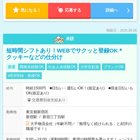
気になる！
応募する
詳細へ
掲載日：2026.08.06
未読
短時間シフトあり！WEBでサクッと登録OK＊
クッキーなどの仕分け
派遣
職種未経験OK
社会人未経験OK
大学生歓迎
ブランクOK
WEB登録・面接OK
時給1500円 ■日払い・週払いOK！(規定あり) ■現金日払いも
給与
OK(規定あり)
交通費別途支給あり
東京都新宿区
勤務地
新宿駅
/
新宿三丁目駅
大手物流会社（年齢不問／「無理なく続けられる」と好評の
職場です！）
9:00～18:00（実動8時間） 希望の時間帯を選べます！ ＜シフト
勤務時間