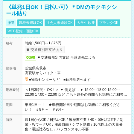
《単発1日OK！日払い可》＊DMのモクモクシ
ール貼り
派遣
職種未経験OK
社会人未経験OK
大学生歓迎
ブランクOK
WEB登録・面接OK
時給1,500円～1,875円
給与
交通費別途支給あり
■ 交通費規定内支給 ※派遣先による
交通費
茨城県高萩市
勤務地
高萩駅からバイク・車
■物流センターなど ■勤務地選べます
＜1日3時間～OK！＞ ▼ 例えば… ▼ 15:00～18:00 15:00～
勤務時間
22:00 17:00～22:00 など こちら以外の時間もお気軽にご相談く
ださい！
単発1日～！ ★勤務開始日や期間はお気軽にご相談くださ
期間
い！ ＃8月～ ＃9月～
週1日からOK
/
日払いOK
/
履歴書不要
/
40～50代活躍中
/
副
特徴
業・WワークOK
/
服装自由
/
シフト勤務
/
10名以上の大量募
集
/
電話対応なし
/
パソコンスキル不要