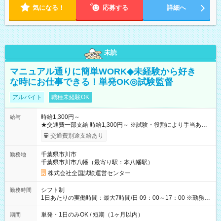
気になる！
応募する
詳細へ
未読
マニュアル通りに簡単WORK◆未経験から好き
な時にお仕事できる！単発OK◎試験監督
アルバイト
職種未経験OK
時給1,300円～
給与
★交通費一部支給 時給1,300円～ ※試験・役割により手当あり
※勤務回数により昇給あり 【即給（前払い）オプションあ
交通費別途支給あり
り！】 希望される場合、勤務から1週間ほどで給与の一部を受け
取れます。 ※手数料418円がかかります。 【過去試験日の収入
千葉県市川市
勤務地
例】 ・河合塾模擬試験 8:30～17:30（休憩1時間） 時給1,300円
千葉県市川市八幡（最寄り駅：本八幡駅）
×8時間＝日収10,400円＋交通費 ※当日の役割により時給＋100
円の場合あり ・国家試験 7:00～13:30（休憩なし） 時給1,300
株式会社全国試験運営センター
円（役割手当＋100円）×6時間＝日収8,400円＋交通費 【試用期
間】試用期間なし
シフト制
勤務時間
1日あたりの実働時間：最大7時間/日 09：00～17：00 ※勤務時
間は 試験により異なります。
単発・1日のみOK / 短期（1ヶ月以内）
期間