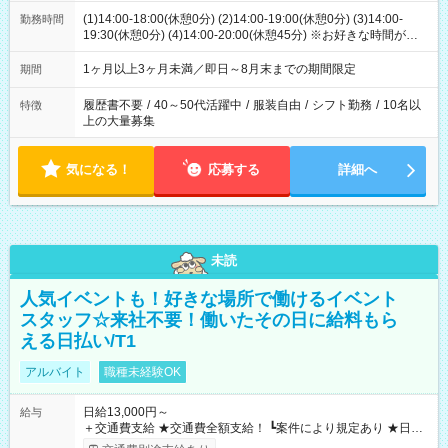
(1)14:00-18:00(休憩0分) (2)14:00-19:00(休憩0分) (3)14:00-
勤務時間
19:30(休憩0分) (4)14:00-20:00(休憩45分) ※お好きな時間が選べ
ます
1ヶ月以上3ヶ月未満／即日～8月末までの期間限定
期間
履歴書不要
/
40～50代活躍中
/
服装自由
/
シフト勤務
/
10名以
特徴
上の大量募集
気になる！
応募する
詳細へ
未読
人気イベントも！好きな場所で働けるイベント
スタッフ☆来社不要！働いたその日に給料もら
える日払い/T1
アルバイト
職種未経験OK
日給13,000円～
給与
＋交通費支給 ★交通費全額支給！ ┗案件により規定あり ★日払
いOK！（規定あり） ┗働いたその日に現金GET♪ お仕事後はコ