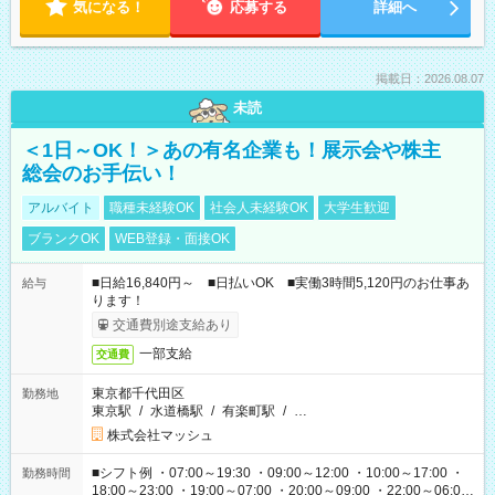
気になる！
応募する
詳細へ
掲載日：2026.08.07
未読
＜1日～OK！＞あの有名企業も！展示会や株主
総会のお手伝い！
アルバイト
職種未経験OK
社会人未経験OK
大学生歓迎
ブランクOK
WEB登録・面接OK
■日給16,840円～ ■日払いOK ■実働3時間5,120円のお仕事あ
給与
ります！
交通費別途支給あり
一部支給
交通費
東京都千代田区
勤務地
東京駅
/
水道橋駅
/
有楽町駅
/
…
株式会社マッシュ
■シフト例 ・07:00～19:30 ・09:00～12:00 ・10:00～17:00 ・
勤務時間
18:00～23:00 ・19:00～07:00 ・20:00～09:00 ・22:00～06:00