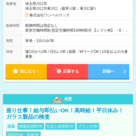
用期間なし
埼玉県川口市
勤務地
埼玉県川口市東川口（最寄り駅：東川口駅）
株式会社ワンベルウッズ
勤務時間は指定なし
勤務時間
変形労働時間制 想定労働時間160時間/月 【シフト例】 ・8：00
～21：00
単発・1日のみOK
期間
週1日からOK / 日払いOK / 副業・WワークOK / 10名以上の大量
特徴
募集
気になる！
応募する
詳細へ
未読
座り仕事！給与即払いOK！高時給！平日休み！
ガラス製品の検査
派遣
職種未経験OK
社会人未経験OK
ブランクOK
WEB登録・面接OK