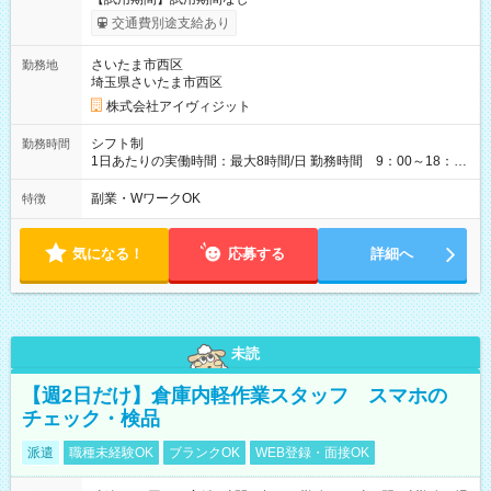
交通費別途支給あり
さいたま市西区
勤務地
埼玉県さいたま市西区
株式会社アイヴィジット
シフト制
勤務時間
1日あたりの実働時間：最大8時間/日 勤務時間 9：00～18：
00(実働8h、休憩1h) 土日祝含む週3日～OK、シフト制 ※もちろ
ん週5日勤務もOK♪ 勤務期間：2026年8月12日～9月9日※リスト
副業・WワークOK
特徴
全件完了で業務終了
気になる！
応募する
詳細へ
未読
【週2日だけ】倉庫内軽作業スタッフ スマホの
チェック・検品
派遣
職種未経験OK
ブランクOK
WEB登録・面接OK