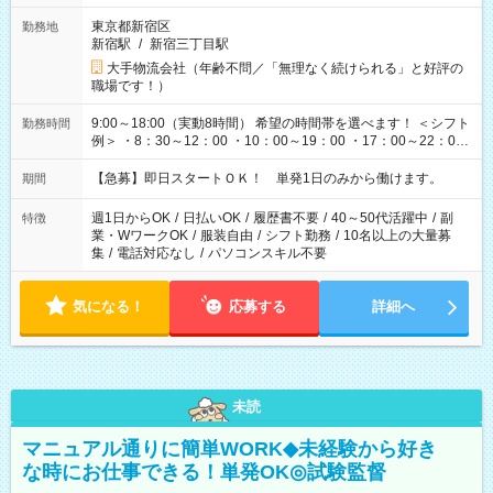
東京都新宿区
勤務地
新宿駅
/
新宿三丁目駅
大手物流会社（年齢不問／「無理なく続けられる」と好評の
職場です！）
9:00～18:00（実動8時間） 希望の時間帯を選べます！ ＜シフト
勤務時間
例＞ ・8：30～12：00 ・10：00～19：00 ・17：00～22：00
・13：00～22：00 ・22：00～翌6：00 など
【急募】即日スタートＯＫ！ 単発1日のみから働けます。
期間
週1日からOK
/
日払いOK
/
履歴書不要
/
40～50代活躍中
/
副
特徴
業・WワークOK
/
服装自由
/
シフト勤務
/
10名以上の大量募
集
/
電話対応なし
/
パソコンスキル不要
気になる！
応募する
詳細へ
未読
マニュアル通りに簡単WORK◆未経験から好き
な時にお仕事できる！単発OK◎試験監督