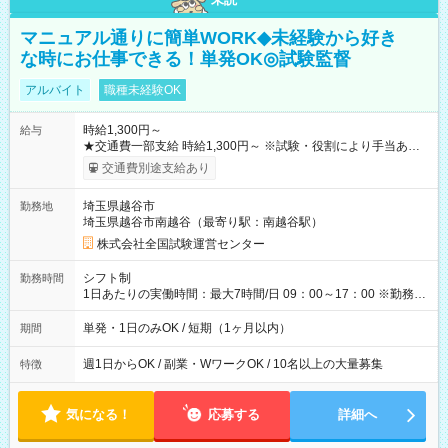
マニュアル通りに簡単WORK◆未経験から好き
な時にお仕事できる！単発OK◎試験監督
アルバイト
職種未経験OK
時給1,300円～
給与
★交通費一部支給 時給1,300円～ ※試験・役割により手当あり
※勤務回数により昇給あり 【即給（前払い）オプションあ
交通費別途支給あり
り！】 希望される場合、勤務から1週間ほどで給与の一部を受け
取れます。 ※手数料418円がかかります。 【過去試験日の収入
埼玉県越谷市
勤務地
例】 ・河合塾模擬試験 8:30～17:30（休憩1時間） 時給1,300円
埼玉県越谷市南越谷（最寄り駅：南越谷駅）
×8時間＝日収10,400円＋交通費 ※当日の役割により時給＋100
円の場合あり ・国家試験 7:00～13:30（休憩なし） 時給1,300
株式会社全国試験運営センター
円（役割手当＋100円）×6時間＝日収8,400円＋交通費 【試用期
間】試用期間なし
シフト制
勤務時間
1日あたりの実働時間：最大7時間/日 09：00～17：00 ※勤務時
間は 試験により異なります。
単発・1日のみOK / 短期（1ヶ月以内）
期間
週1日からOK / 副業・WワークOK / 10名以上の大量募集
特徴
気になる！
応募する
詳細へ