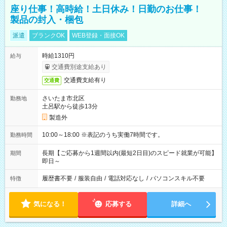
座り仕事！高時給！土日休み！日勤のお仕事！
製品の封入・梱包
派遣
ブランクOK
WEB登録・面接OK
時給1310円
給与
交通費別途支給あり
交通費支給有り
交通費
さいたま市北区
勤務地
土呂駅から徒歩13分
製造外
10:00～18:00 ※表記のうち実働7時間です。
勤務時間
長期【ご応募から1週間以内(最短2日目)のスピード就業が可能】
期間
即日～
履歴書不要
/
服装自由
/
電話対応なし
/
パソコンスキル不要
特徴
気になる！
応募する
詳細へ