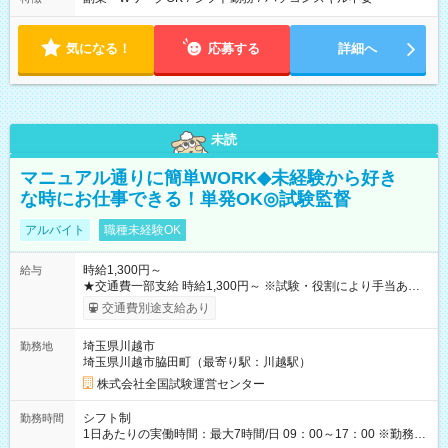
気になる！
応募する
詳細へ
未読
マニュアル通りに簡単WORK◆未経験から好き
な時にお仕事できる！単発OK◎試験監督
アルバイト
職種未経験OK
時給1,300円～
給与
★交通費一部支給 時給1,300円～ ※試験・役割により手当あり
※勤務回数により昇給あり 【即給（前払い）オプションあ
交通費別途支給あり
り！】 希望される場合、勤務から1週間ほどで給与の一部を受け
取れます。 ※手数料418円がかかります。 【過去試験日の収入
埼玉県川越市
勤務地
例】 ・河合塾模擬試験 8:30～17:30（休憩1時間） 時給1,300円
埼玉県川越市脇田町（最寄り駅：川越駅）
×8時間＝日収10,400円＋交通費 ※当日の役割により時給＋100
円の場合あり ・国家試験 7:00～13:30（休憩なし） 時給1,300
株式会社全国試験運営センター
円（役割手当＋100円）×6時間＝日収8,400円＋交通費 【試用期
間】試用期間なし
シフト制
勤務時間
1日あたりの実働時間：最大7時間/日 09：00～17：00 ※勤務時