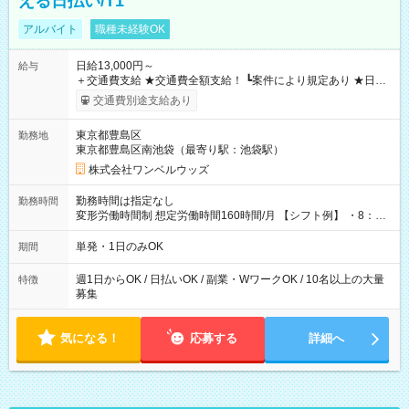
える日払い/T1
アルバイト
職種未経験OK
日給13,000円～
給与
＋交通費支給 ★交通費全額支給！ ┗案件により規定あり ★日払
いOK！（規定あり） ┗働いたその日に現金GET♪ お仕事後はコ
交通費別途支給あり
ンビニATMから 日払い分を引き落とせます！ 【試用期間】試
用期間なし
東京都豊島区
勤務地
東京都豊島区南池袋（最寄り駅：池袋駅）
株式会社ワンベルウッズ
勤務時間は指定なし
勤務時間
変形労働時間制 想定労働時間160時間/月 【シフト例】 ・8：00
～21：00
単発・1日のみOK
期間
週1日からOK / 日払いOK / 副業・WワークOK / 10名以上の大量
特徴
募集
気になる！
応募する
詳細へ