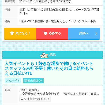
9:30～17:30 ※表記のうち実働7時間です。
勤務時間
長期【ご応募から1週間以内(最短2日目)のスピード就業が可能】
期間
即日～
日払いOK
/
履歴書不要
/
電話対応なし
/
パソコンスキル不要
特徴
気になる！
応募する
詳細へ
未読
人気イベントも！好きな場所で働けるイベント
スタッフ☆来社不要！働いたその日に給料もら
える日払い/T1
アルバイト
職種未経験OK
日給13,000円～
給与
＋交通費支給 ★交通費全額支給！ ┗案件により規定あり ★日払
いOK！（規定あり） ┗働いたその日に現金GET♪ お仕事後はコ
交通費別途支給あり
ンビニATMから 日払い分を引き落とせます！ 【試用期間】試