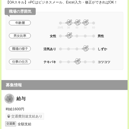
【OAスキル】○PCはビジネスメール、Excel入力・修正ができればOK！
職場の雰囲気
年齢層
20代
30
40
50
60
男女比率
女性
男性
職場の様子
活気あり
しずか
仕事の仕方
テキパキ
コツコツ
募集情報
給与
時給1600円
交通費別途支給あり
全額支給
交通費