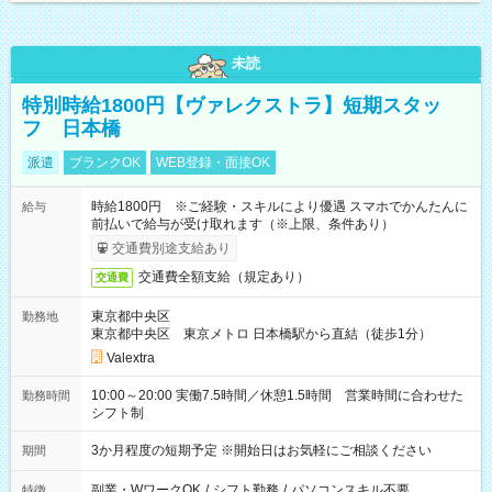
未読
特別時給1800円【ヴァレクストラ】短期スタッ
フ 日本橋
派遣
ブランクOK
WEB登録・面接OK
時給1800円 ※ご経験・スキルにより優遇 スマホでかんたんに
給与
前払いで給与が受け取れます（※上限、条件あり）
交通費別途支給あり
交通費全額支給（規定あり）
交通費
東京都中央区
勤務地
東京都中央区 東京メトロ 日本橋駅から直結（徒歩1分）
Valextra
10:00～20:00 実働7.5時間／休憩1.5時間 営業時間に合わせた
勤務時間
シフト制
3か月程度の短期予定 ※開始日はお気軽にご相談ください
期間
副業・WワークOK
/
シフト勤務
/
パソコンスキル不要
特徴