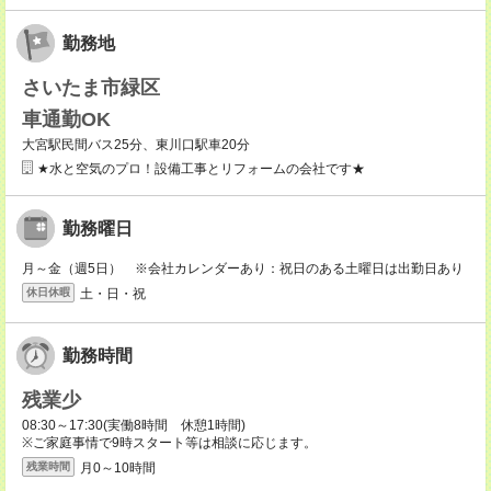
勤務地
さいたま市緑区
車通勤OK
大宮駅民間バス25分、東川口駅車20分
★水と空気のプロ！設備工事とリフォームの会社です★
勤務曜日
月～金（週5日） ※会社カレンダーあり：祝日のある土曜日は出勤日あり
土・日・祝
休日休暇
勤務時間
残業少
08:30～17:30(実働8時間 休憩1時間)
※ご家庭事情で9時スタート等は相談に応じます。
月0～10時間
残業時間