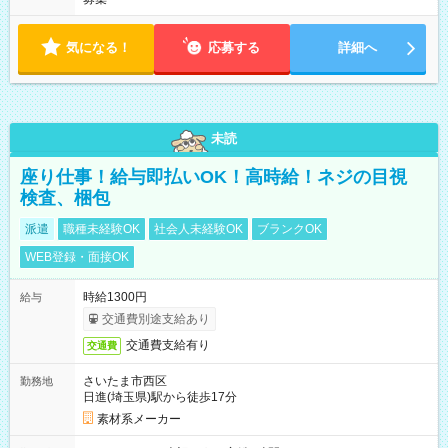
気になる！
応募する
詳細へ
未読
座り仕事！給与即払いOK！高時給！ネジの目視
検査、梱包
派遣
職種未経験OK
社会人未経験OK
ブランクOK
WEB登録・面接OK
時給1300円
給与
交通費別途支給あり
交通費支給有り
交通費
さいたま市西区
勤務地
日進(埼玉県)駅から徒歩17分
素材系メーカー