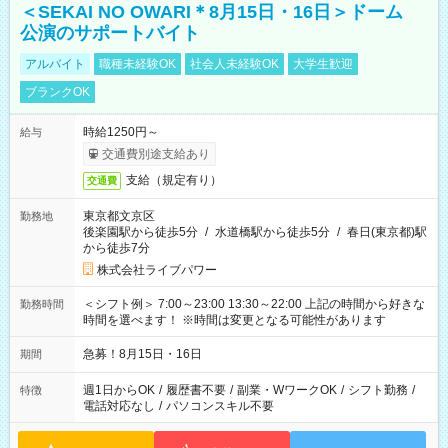
＜SEKAI NO OWARI＊8月15日・16日＞ドーム
公演のサポートバイト
アルバイト
職種未経験OK
社会人未経験OK
大学生歓迎
ブランクOK
時給1250円～
給与
交通費別途支給あり
支給（規定有り）
交通費
東京都文京区
勤務地
後楽園駅から徒歩5分
/
水道橋駅から徒歩5分
/
春日(東京都)駅
から徒歩7分
株式会社ライブパワー
＜シフト例＞ 7:00～23:00 13:30～22:00 上記の時間から好きな
勤務時間
時間を選べます！ ※時間は変更となる可能性があります
急募！8月15日・16日
期間
週1日からOK
/
履歴書不要
/
副業・WワークOK
/
シフト勤務
/
特徴
電話対応なし
/
パソコンスキル不要