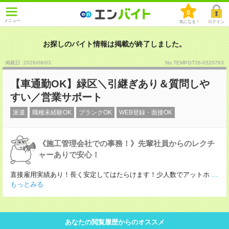
0
メニュー
気になる！
ログイン
お探しのバイト情報は掲載が終了しました。
掲載日 :2026
/
08
/
03
No.TEMPGT26-0520763
【車通勤OK】緑区＼引継ぎあり＆質問しや
すい／営業サポート
派遣
職種未経験OK
ブランクOK
WEB登録・面接OK
《施工管理会社での事務！》先輩社員からのレクチ
ャーありで安心！
直接雇用実績あり！長く安定してはたらけます！少人数でアットホ
...
もっとみる
あなたの閲覧履歴からのオススメ