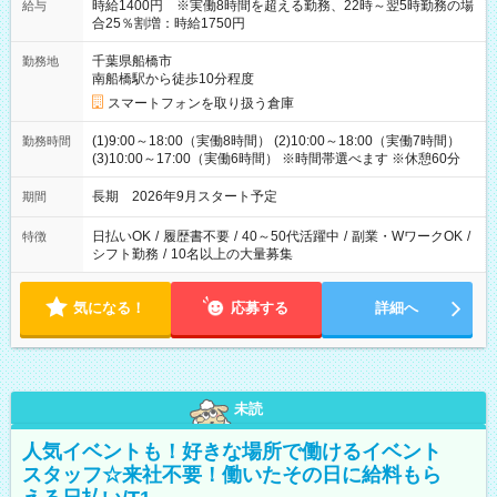
時給1400円 ※実働8時間を超える勤務、22時～翌5時勤務の場
給与
合25％割増：時給1750円
千葉県船橋市
勤務地
南船橋駅から徒歩10分程度
スマートフォンを取り扱う倉庫
(1)9:00～18:00（実働8時間） (2)10:00～18:00（実働7時間）
勤務時間
(3)10:00～17:00（実働6時間） ※時間帯選べます ※休憩60分
長期 2026年9月スタート予定
期間
日払いOK
/
履歴書不要
/
40～50代活躍中
/
副業・WワークOK
/
特徴
シフト勤務
/
10名以上の大量募集
気になる！
応募する
詳細へ
未読
人気イベントも！好きな場所で働けるイベント
スタッフ☆来社不要！働いたその日に給料もら