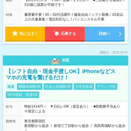
【8月中のスタートOK！急募！】2カ月～ ■ご応募から最短2～
期間
ね。 ※Wワーク希望の方へ 今ご覧のお仕事で希望する勤務時間
3日後に就業が可能です！
と、もう1つのお仕事の勤務時間。 合計で週40時間を超える場
合は応募できません。
履歴書不要
/
40～50代活躍中
/
服装自由
/
シフト勤務
/
10名以
特徴
上の大量募集
/
電話対応なし
/
パソコンスキル不要
気になる！
応募する
詳細へ
掲載日：2026.08.07
未読
【シフト自由・現金手渡しOK】iPhoneなどス
マホの充電を繋げるだけ！
派遣
職種未経験OK
社会人未経験OK
大学生歓迎
ブランクOK
WEB登録・面接OK
時給1414円～ ▼日払いOK（規定あり） ■初勤務手当あり
給与
※規定による
東京都新宿区
勤務地
新宿駅から徒歩
/
新宿三丁目駅から徒歩
/
高田馬場駅から徒歩
/
…