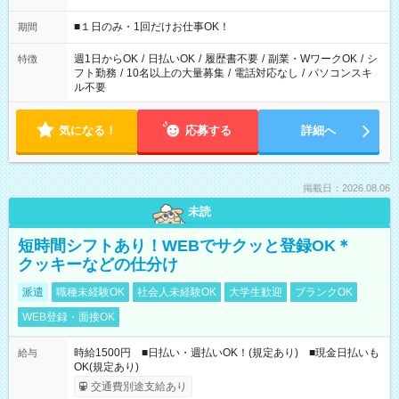
etc ★最短で3時間で5,120円のお仕事から 15時間で2万円近く稼
げるお仕事も！ ご希望のお時間に合わせてご紹介！ ※シフトは
■１日のみ・1回だけお仕事OK！
期間
現場によって異なります。 ※勿論、休憩時間はあるのでご安心
ください！
週1日からOK
/
日払いOK
/
履歴書不要
/
副業・WワークOK
/
シ
特徴
フト勤務
/
10名以上の大量募集
/
電話対応なし
/
パソコンスキ
ル不要
気になる！
応募する
詳細へ
掲載日：2026.08.06
未読
短時間シフトあり！WEBでサクッと登録OK＊
クッキーなどの仕分け
派遣
職種未経験OK
社会人未経験OK
大学生歓迎
ブランクOK
WEB登録・面接OK
時給1500円 ■日払い・週払いOK！(規定あり) ■現金日払いも
給与
OK(規定あり)
交通費別途支給あり