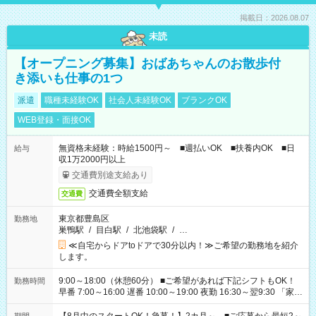
掲載日：2026.08.07
未読
【オープニング募集】おばあちゃんのお散歩付
き添いも仕事の1つ
派遣
職種未経験OK
社会人未経験OK
ブランクOK
WEB登録・面接OK
無資格未経験：時給1500円～ ■週払いOK ■扶養内OK ■日
給与
収1万2000円以上
交通費別途支給あり
交通費全額支給
交通費
東京都豊島区
勤務地
巣鴨駅
/
目白駅
/
北池袋駅
/
…
≪自宅からドアtoドアで30分以内！≫ご希望の勤務地を紹介
します。
9:00～18:00（休憩60分） ■ご希望があれば下記シフトもOK！
勤務時間
早番 7:00～16:00 遅番 10:00～19:00 夜勤 16:30～翌9:30 「家族
と休みを合わせたい」 「余裕を持って夕飯の準備がしたい」
「できれば残業はしたくない」 など、ご希望を教えてください