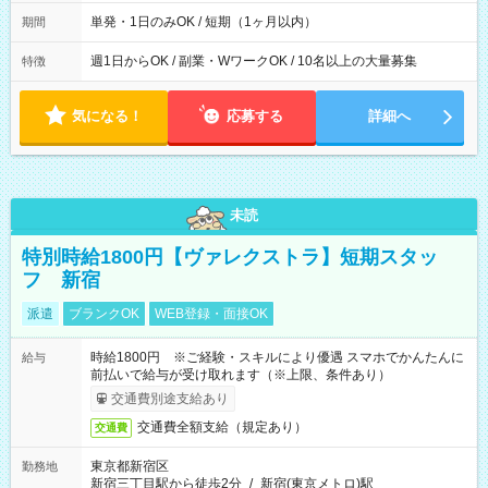
間は 試験により異なります。
単発・1日のみOK / 短期（1ヶ月以内）
期間
週1日からOK / 副業・WワークOK / 10名以上の大量募集
特徴
気になる！
応募する
詳細へ
未読
特別時給1800円【ヴァレクストラ】短期スタッ
フ 新宿
派遣
ブランクOK
WEB登録・面接OK
時給1800円 ※ご経験・スキルにより優遇 スマホでかんたんに
給与
前払いで給与が受け取れます（※上限、条件あり）
交通費別途支給あり
交通費全額支給（規定あり）
交通費
東京都新宿区
勤務地
新宿三丁目駅から徒歩2分
/
新宿(東京メトロ)駅