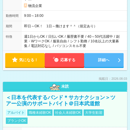
物流企業
9:00～18:00
勤務時間
即日～OK！ 1日～働けます＾＾（規定あり）
期間
週1日からOK
/
日払いOK
/
履歴書不要
/
40～50代活躍中
/
副
特徴
業・WワークOK
/
服装自由
/
シフト勤務
/
10名以上の大量募
集
/
電話対応なし
/
パソコンスキル不要
気になる！
応募する
詳細へ
掲載日：2026.08.03
未読
＜日本を代表するバンド＊サカナクション＞ツ
アー公演のサポートバイト＠日本武道館
アルバイト
職種未経験OK
社会人未経験OK
大学生歓迎
ブランクOK