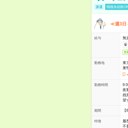
派遣
職種未経験O
≪週3日
無
給与
交
東
勤務地
巣
9:
勤務時間
夜
残
望
【
期間
履
特徴
不