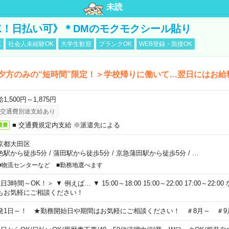
未読
K！日払い可》＊DMのモクモクシール貼り
K
社会人未経験OK
大学生歓迎
ブランクOK
WEB登録・面接OK
夕方のみの“短時間”限定！＞学校帰りに働いて…翌日にはお給
1,500円～1,875円
交通費別途支給あり
■ 交通費規定内支給 ※派遣先による
通費
京都大田区
色駅から徒歩5分
/
蒲田駅から徒歩5分
/
京急蒲田駅から徒歩5分
/
…
■物流センターなど ■勤務地選べます
日3時間～OK！＞ ▼ 例えば… ▼ 15:00～18:00 15:00～22:00 17:00～22
もお気軽にご相談ください！
発1日～！ ★勤務開始日や期間はお気軽にご相談ください！ ＃8月～ ＃9