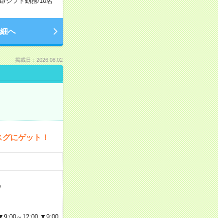
由
/
シフト勤務
/
10名
細へ
掲載日：2026.08.02
スグにゲット！
/
…
～12:00 ▼9:00