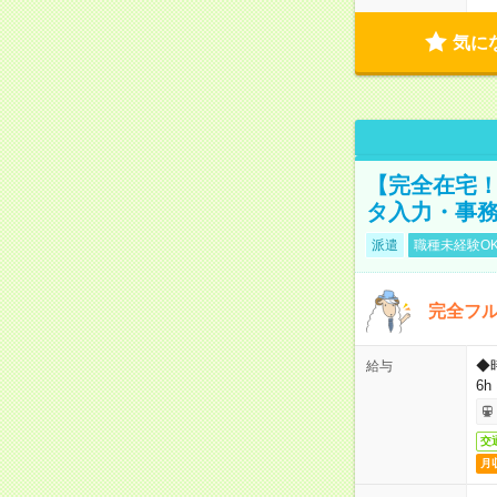
気に
【完全在宅！
タ入力・事
派遣
職種未経験O
完全フ
◆
給与
6h
交
月