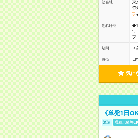
東
勤務地
竹
◆
勤務時間
*
フ
＜
期間
日
特徴
気に
《単発1日O
派遣
職種未経験O