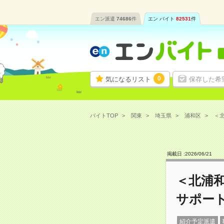
エン派遣
74686
件
エン バイト
82531
件
0
気になるリスト
保存した希
バイトTOP
関東
埼玉県
浦和区
＜北
掲載日 :
2026
/
06
/
21
＜北浦和
サポー
紹介予定派遣