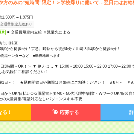
夕方のみの“短時間”限定！＞学校帰りに働いて…翌日にはお給
1,500円～1,875円
交通費別途支給あり
■ 交通費規定内支給 ※派遣先による
通費
崎市川崎区
崎駅から徒歩5分
/
京急川崎駅から徒歩5分
/
川崎大師駅から徒歩5分
/
…
■物流センターなど ■勤務地選べます
日3時間～OK！＞ ▼ 例えば… ▼ 15:00～18:00 15:00～22:00 17:00～22
もお気軽にご相談ください！
発1日～！ ★勤務開始日や期間はお気軽にご相談ください！ ＃8月～ ＃9
1日からOK
/
日払いOK
/
履歴書不要
/
40～50代活躍中
/
副業・WワークOK
/
服装自
上の大量募集
/
電話対応なし
/
パソコンスキル不要
なる！
応募する
詳