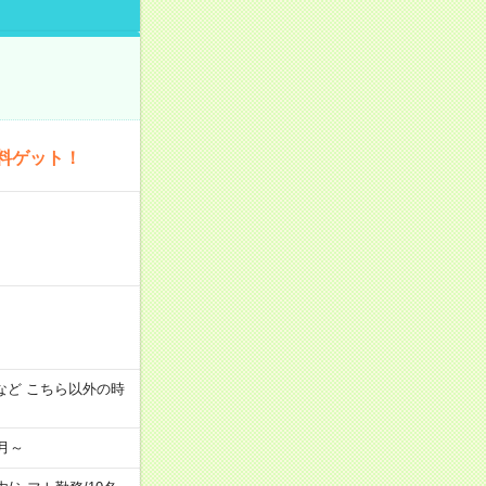
料ゲット！
:00 など こちら以外の時
月～