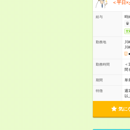
＜平日×
時給
給与
交
川
勤務地
川
＜1
勤務時間
間
単
期間
週
特徴
以
気に