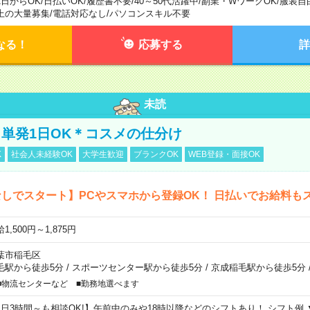
1日からOK
/
日払いOK
/
履歴書不要
/
40～50代活躍中
/
副業・WワークOK
/
服装自
上の大量募集
/
電話対応なし
/
パソコンスキル不要
なる！
応募する
詳
未読
単発1日OK＊コスメの仕分け
K
社会人未経験OK
大学生歓迎
ブランクOK
WEB登録・面接OK
しでスタート】PCやスマホから登録OK！ 日払いでお給料も
1,500円～1,875円
葉市稲毛区
毛駅から徒歩5分
/
スポーツセンター駅から徒歩5分
/
京成稲毛駅から徒歩5分
■物流センターなど ■勤務地選べます
1日3時間～も相談OK!】午前中のみや18時以降などのシフトあり！ シフト例 ▼9:00