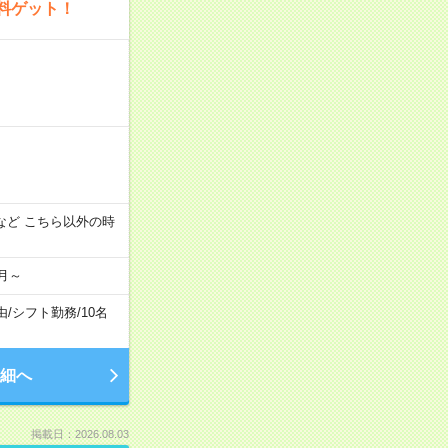
料ゲット！
:00 など こちら以外の時
月～
由
/
シフト勤務
/
10名
細へ
掲載日：2026.08.03