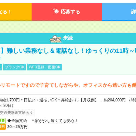
なる！
応募する
詳
未読
】難しい業務なし＆電話なし！ゆっくりの11時～
務
K
ブランクOK
WEB登録・面接OK
ルリモートですので子育てしながらや、オフィスから遠い方も
時給1,700円＊日払い・週払いOK＊昇給あり♪【月収例】 ・約204,000円 （時給1
 × 20日）
交通費別途支給あり
◆全額支給 ＊家が少し遠くても安心！
通費
20～25万円
収例