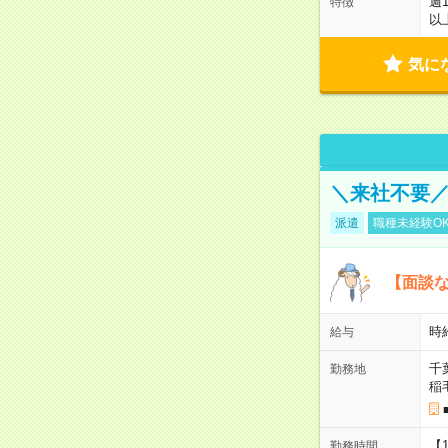
週
特徴
以
気に
＼来社不要／
派遣
職種未経験O
【面談な
時給
給与
千
勤務地
稲
【
勤務時間