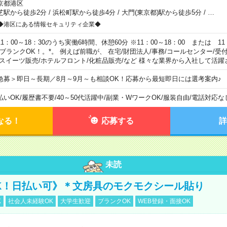
京都港区
芝駅から徒歩2分
/
浜松町駅から徒歩4分
/
大門(東京都)駅から徒歩5分
/
…
◆港区にある情報セキュリティ企業◆
11：00～18：30のうち実働6時間、休憩60分 ※11：00～18：00 または 11
。ブランクOK！。*。 例えば前職が、 在宅/財団法人/事務/コールセンター/受
 スイーツ販売/ホテルフロント/化粧品販売/など 様々な業界から入社して活躍
急募＞即日～長期／8月～9月～も相談OK！応募から最短即日には選考案内♪
払いOK
/
履歴書不要
/
40～50代活躍中
/
副業・WワークOK
/
服装自由
/
電話対応な
なる！
応募する
詳
未読
K！日払い可》＊文房具のモクモクシール貼り
K
社会人未経験OK
大学生歓迎
ブランクOK
WEB登録・面接OK