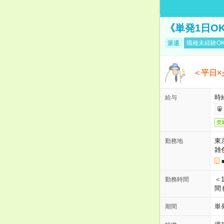
《単発1日O
派遣
職種未経験O
＜平日×
時給
給与
交
東
勤務地
雑
＜1
勤務時間
間
単
期間