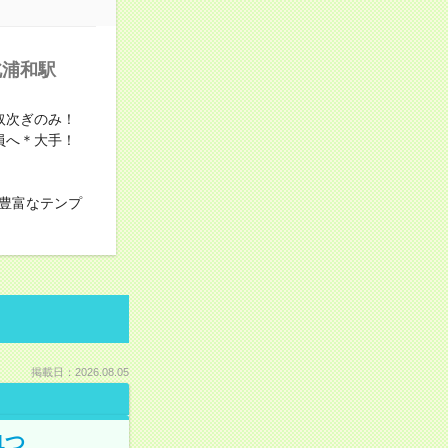
北浦和駅
取次ぎのみ！
員へ＊大手！
豊富なテンプ
掲載日：2026.08.05
1つ