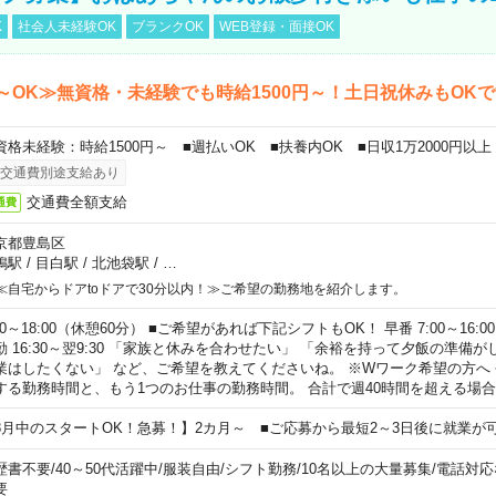
K
社会人未経験OK
ブランクOK
WEB登録・面接OK
～OK≫無資格・未経験でも時給1500円～！土日祝休みもOK
資格未経験：時給1500円～ ■週払いOK ■扶養内OK ■日収1万2000円以上
交通費別途支給あり
交通費全額支給
通費
京都豊島区
鴨駅
/
目白駅
/
北池袋駅
/
…
≪自宅からドアtoドアで30分以内！≫ご希望の勤務地を紹介します。
00～18:00（休憩60分） ■ご希望があれば下記シフトもOK！ 早番 7:00～16:00 遅
勤 16:30～翌9:30 「家族と休みを合わせたい」 「余裕を持って夕飯の準備
業はしたくない」 など、ご希望を教えてくださいね。 ※Wワーク希望の方へ
する勤務時間と、もう1つのお仕事の勤務時間。 合計で週40時間を超える場
8月中のスタートOK！急募！】2カ月～ ■ご応募から最短2～3日後に就業が
歴書不要
/
40～50代活躍中
/
服装自由
/
シフト勤務
/
10名以上の大量募集
/
電話対応
要