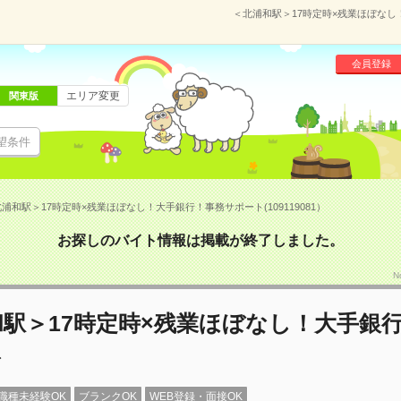
＜北浦和駅＞17時定時×残業ほぼなし！
会員登録
エリア変更
関東版
望条件
浦和駅＞17時定時×残業ほぼなし！大手銀行！事務サポート(109119081）
お探しのバイト情報は掲載が終了しました。
N
駅＞17時定時×残業ほぼなし！大手銀
ト
職種未経験OK
ブランクOK
WEB登録・面接OK