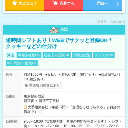
気になる！
応募する
詳細へ
掲載日：2026.08.09
未読
短時間シフトあり！WEBでサクッと登録OK＊
クッキーなどの仕分け
派遣
職種未経験OK
社会人未経験OK
大学生歓迎
ブランクOK
WEB登録・面接OK
時給1500円 ■日払い・週払いOK！(規定あり) ■現金日払いも
給与
OK(規定あり)
交通費別途支給あり
東京都新宿区
勤務地
新宿駅
/
新宿三丁目駅
大手物流会社（年齢不問／「無理なく続けられる」と好評の
職場です！）
9:00～18:00（実動8時間） 希望の時間帯を選べます！ ＜シフト
勤務時間
例＞ ・8：30～12：00 ・10：00～19：00 ・17：00～22：00