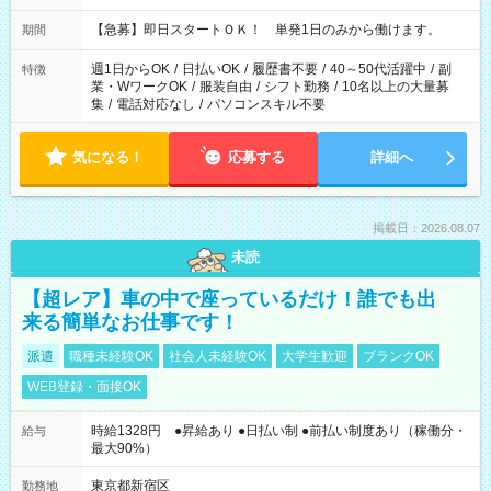
・13：00～22：00 ・22：00～翌6：00 など
【急募】即日スタートＯＫ！ 単発1日のみから働けます。
期間
週1日からOK
/
日払いOK
/
履歴書不要
/
40～50代活躍中
/
副
特徴
業・WワークOK
/
服装自由
/
シフト勤務
/
10名以上の大量募
集
/
電話対応なし
/
パソコンスキル不要
気になる！
応募する
詳細へ
掲載日：2026.08.07
未読
【超レア】車の中で座っているだけ！誰でも出
来る簡単なお仕事です！
派遣
職種未経験OK
社会人未経験OK
大学生歓迎
ブランクOK
WEB登録・面接OK
時給1328円 ●昇給あり ●日払い制 ●前払い制度あり（稼働分・
給与
最大90%）
東京都新宿区
勤務地