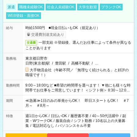
派遣
職種未経験OK
社会人未経験OK
大学生歓迎
ブランクOK
WEB登録・面接OK
時給1500円 ■現金日払いもOK（規定あり）
給与
交通費別途支給あり
一部支給 ※登録後、選んだお仕事によって条件が異なる
交通費
ことがあります
東京都日野市
勤務地
日野(東京都)駅
/
豊田駅
/
高幡不動駅
/
…
大手物流会社（年齢不問／「無理なく続けられる」と好評の
職場です！）
9:00～18:00など ■希望の時間帯を選べます！ ▼他にも様々な時
勤務時間
間帯でお仕事をご用意しています！ ＜シフト例＞ 8:30～12:00
17:00～22:00 13:00～22:00 22:00～翌6:00 など
≪急募≫1日のみの単発からOK！ 即日スタートもOK！ ＃7
期間
月～ ＃8月～
週1日からOK
/
日払いOK
/
履歴書不要
/
40～50代活躍中
/
副
特徴
業・WワークOK
/
服装自由
/
シフト勤務
/
10名以上の大量募
集
/
電話対応なし
/
パソコンスキル不要