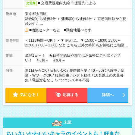
■ 交通費規定内支給 ※派遣先による
交通費
東京都大田区
勤務地
雑色駅から徒歩5分
/
蒲田駅から徒歩5分
/
京急蒲田駅から徒
歩5分
/
…
■物流センターなど ■勤務地選べます
＜1日3時間～OK！＞ ▼ 例えば… ▼ 15:00～18:00 15:00～
勤務時間
22:00 17:00～22:00 など こちら以外の時間もお気軽にご相談く
ださい！
単発1日～！ ★勤務開始日や期間はお気軽にご相談くださ
期間
い！ ＃8月～ ＃9月～
週1日からOK
/
日払いOK
/
履歴書不要
/
40～50代活躍中
/
副
特徴
業・WワークOK
/
服装自由
/
シフト勤務
/
10名以上の大量募
集
/
電話対応なし
/
パソコンスキル不要
気になる！
応募する
詳細へ
未読
ちいさいかわいいキャラのイベントも！好きな