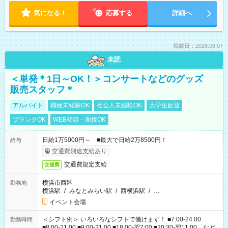
気になる！
応募する
詳細へ
掲載日：2026.08.07
未読
＜単発＊1日～OK！＞コンサートなどのグッズ
販売スタッフ＊
アルバイト
職種未経験OK
社会人未経験OK
大学生歓迎
ブランクOK
WEB登録・面接OK
日給1万5000円～ ■最大で日給2万8500円！
給与
交通費別途支給あり
交通費規定支給
交通費
横浜市西区
勤務地
横浜駅
/
みなとみらい駅
/
西横浜駅
/
…
イベント会場
＜シフト例＞ いろいろなシフトで働けます！ ■7:00-24:00
勤務時間
■8:00-21:00 ■9:00-21:00 ■18:00-翌7:00 ■20:30-翌11:00 など