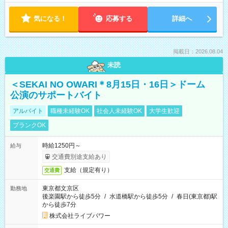
気になる！
応募する
詳細へ
掲載日：2026.08.04
未読
＜SEKAI NO OWARI＊8月15日・16日＞ドーム
公演のサポートバイト
アルバイト
職種未経験OK
社会人未経験OK
大学生歓迎
ブランクOK
時給1250円～
給与
交通費別途支給あり
支給（規定有り）
交通費
東京都文京区
勤務地
後楽園駅から徒歩5分
/
水道橋駅から徒歩5分
/
春日(東京都)駅
から徒歩7分
株式会社ライブパワー