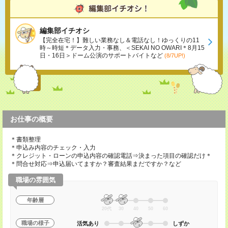
編集部イチオシ
【完全在宅！】難しい業務なし＆電話なし！ゆっくりの11
時～時短＊データ入力・事務、＜SEKAI NO OWARI＊8月15
日・16日＞ドーム公演のサポートバイトなど
(8/7UP!)
お仕事の概要
＊書類整理
＊申込み内容のチェック・入力
＊クレジット・ローンの申込内容の確認電話⇒決まった項目の確認だけ＊
＊問合せ対応⇒申込届いてますか？審査結果まだですか？など
職場の雰囲気
年齢層
20代
30
40
50
60
職場の様子
活気あり
しずか