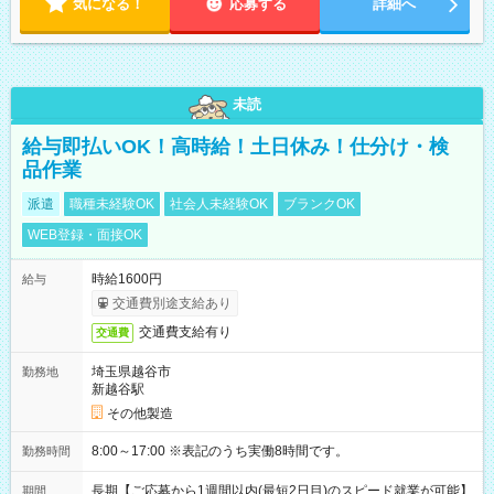
気になる！
応募する
詳細へ
未読
給与即払いOK！高時給！土日休み！仕分け・検
品作業
派遣
職種未経験OK
社会人未経験OK
ブランクOK
WEB登録・面接OK
時給1600円
給与
交通費別途支給あり
交通費支給有り
交通費
埼玉県越谷市
勤務地
新越谷駅
その他製造
8:00～17:00 ※表記のうち実働8時間です。
勤務時間
長期【ご応募から1週間以内(最短2日目)のスピード就業が可能】
期間