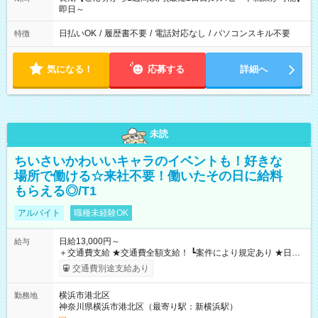
即日～
日払いOK
/
履歴書不要
/
電話対応なし
/
パソコンスキル不要
特徴
気になる！
応募する
詳細へ
未読
ちいさいかわいいキャラのイベントも！好きな
場所で働ける☆来社不要！働いたその日に給料
もらえる◎/T1
アルバイト
職種未経験OK
日給13,000円～
給与
＋交通費支給 ★交通費全額支給！ ┗案件により規定あり ★日払
いOK！（規定あり） ┗働いたその日に現金GET♪ お仕事後はコ
交通費別途支給あり
ンビニATMから 日払い分を引き落とせます！ 【試用期間】試
用期間なし
横浜市港北区
勤務地
神奈川県横浜市港北区（最寄り駅：新横浜駅）