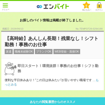
0
メニュー
気になる！
ログイン
お探しのバイト情報は掲載が終了しました。
掲載日 :2026
/
06
/
13
No.TEMPGT26-0294199
【高時給】あんしん長期！残業なし！シフト
勤務！事務のお仕事
派遣
職種未経験OK
ブランクOK
WEB登録・面接OK
即日スタート！環境抜群！事務のお仕事！シフト勤
務
便利な平日休みあり！“この日は休みたい”が言いやすい職場です
...も
っとみる
あなたの閲覧履歴からのオススメ