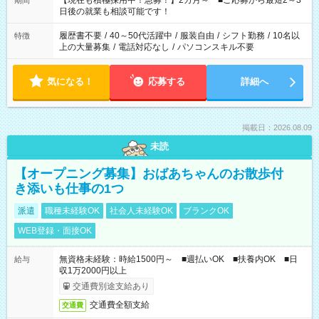
【現在も積極採用中！急募！】2カ月～ ■ご応募から最短2～3
期間
の方へ 今ご覧のお仕事で希望する勤務時間と、もう1つのお仕事
日後の就業も相談可能です！
の勤務時間。 合計で週40時間を超える場合は応募できません。
履歴書不要
/
40～50代活躍中
/
服装自由
/
シフト勤務
/
10名以
特徴
上の大量募集
/
電話対応なし
/
パソコンスキル不要
気になる！
応募する
詳細へ
掲載日：2026.08.09
未読
【オープニング募集】おばあちゃんのお散歩付
き添いも仕事の1つ
派遣
職種未経験OK
社会人未経験OK
ブランクOK
WEB登録・面接OK
無資格未経験：時給1500円～ ■週払いOK ■扶養内OK ■日
給与
収1万2000円以上
交通費別途支給あり
交通費全額支給
交通費