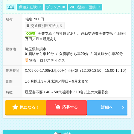
派遣
職種未経験OK
ブランクOK
WEB登録・面接OK
時給1500円
給与
交通費別途支給あり
実費支給／当社規定あり。通勤交通費実費支払／上限4
交通費
万円／月※規定あり
埼玉県加須市
勤務地
加須駅から車10分
/
久喜駅から車20分
/
鴻巣駅から車20分
物流・ロジスティクス
(1)09:00-17:00(休憩60分) ※休憩（12:00-12:50、15:00-15:10）
勤務時間
1ヶ月以上3ヶ月未満／即日～9月末まで
期間
履歴書不要
/
40～50代活躍中
/
10名以上の大量募集
特徴
気になる！
応募する
詳細へ