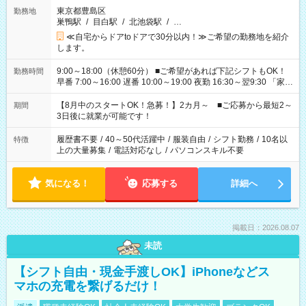
東京都豊島区
勤務地
巣鴨駅
/
目白駅
/
北池袋駅
/
…
≪自宅からドアtoドアで30分以内！≫ご希望の勤務地を紹介
します。
9:00～18:00（休憩60分） ■ご希望があれば下記シフトもOK！
勤務時間
早番 7:00～16:00 遅番 10:00～19:00 夜勤 16:30～翌9:30 「家族
と休みを合わせたい」 「余裕を持って夕飯の準備がしたい」
「できれば残業はしたくない」 など、ご希望を教えてください
【8月中のスタートOK！急募！】2カ月～ ■ご応募から最短2～
期間
ね。 ※Wワーク希望の方へ 今ご覧のお仕事で希望する勤務時間
3日後に就業が可能です！
と、もう1つのお仕事の勤務時間。 合計で週40時間を超える場
合は応募できません。
履歴書不要
/
40～50代活躍中
/
服装自由
/
シフト勤務
/
10名以
特徴
上の大量募集
/
電話対応なし
/
パソコンスキル不要
気になる！
応募する
詳細へ
掲載日：2026.08.07
未読
【シフト自由・現金手渡しOK】iPhoneなどス
マホの充電を繋げるだけ！