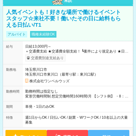
未読
人気イベントも！好きな場所で働けるイベント
スタッフ☆来社不要！働いたその日に給料もら
える日払い/T1
アルバイト
職種未経験OK
日給13,000円～
給与
＋交通費支給 ★交通費全額支給！ ┗案件により規定あり ★日払
いOK！（規定あり） ┗働いたその日に現金GET♪ お仕事後はコ
交通費別途支給あり
ンビニATMから 日払い分を引き落とせます！ 【試用期間】試
用期間なし
埼玉県川口市
勤務地
埼玉県川口市東川口（最寄り駅：東川口駅）
株式会社ワンベルウッズ
勤務時間は指定なし
勤務時間
変形労働時間制 想定労働時間160時間/月 【シフト例】 ・8：00
～21：00
単発・1日のみOK
期間
週1日からOK / 日払いOK / 副業・WワークOK / 10名以上の大量
特徴
募集