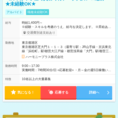
★未経験OK★
アルバイト
職種未経験OK
時給1,400円～
給与
※経験・スキルを考慮のうえ、給与を決定します。 ※昇給あり
（勤務実績・評価による） ※残業が発生した場合は、時間外手
交通費別途支給あり
当を全額支給します。 ※交通費支給（月額上限50,000円／当社
規定による） ※給与は月末締め、翌月15日払いです。 ※試用期
東京都港区
勤務地
間中も給与・待遇に変更はありません。 【試用期間】試用期間
東京都港区芝大門１－１－３（最寄り駅：JR山手線・京浜東北
あり 試用期間の長さ：1ヶ月 雇用形態、給与は本採用時と同じ
線「浜松町」駅/都営大江戸線・都営浅草線「⼤⾨」駅/都営三田
です。 試用期間中は、健康保険などの福利厚生の一部が制限さ
線「御成⾨」駅）
れる可能性があります。
ハーモニープラス株式会社
9:00～17:30
勤務時間
実働時間：7時間30分/日 ○応募歓迎○ ・月～金の週5日稼働いた
だける方 ・実働時間：7.5時間（休憩1時間）
10名以上の大量募集
特徴
気になる！
応募する
詳細へ