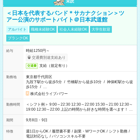
未読
＜日本を代表するバンド＊サカナクション＞ツ
アー公演のサポートバイト＠日本武道館
アルバイト
職種未経験OK
社会人未経験OK
大学生歓迎
ブランクOK
時給1250円～
給与
交通費別途支給あり
支給（規定有り）
交通費
東京都千代田区
勤務地
九段下駅から徒歩5分
/
竹橋駅から徒歩10分
/
神保町駅から徒
歩15分
/
…
株式会社ライブパワー
＜シフト例＞ 9:00～22:30 12:30～22:00 15:30～21:00 12:30～
勤務時間
19:00 12:30～22:00 上記の時間から好きな時間を選べます！ ※
時間は変更となる可能性があります
9月8日・9日
期間
週1日からOK
/
履歴書不要
/
副業・WワークOK
/
シフト勤務
/
特徴
電話対応なし
/
パソコンスキル不要