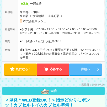
一部支給
交通費
東京都千代田区
勤務地
東京駅
/
水道橋駅
/
有楽町駅
/
…
株式会社マッシュ
■シフト例 ・07:00～19:30 ・09:00～12:00 ・10:00～17:00 ・
勤務時間
18:00～23:00 ・19:00～07:00 ・20:00～09:00 ・22:00～06:00
etc ★最短で3時間で5,120円のお仕事から 15時間で2万円近く稼
げるお仕事も！ ご希望のお時間に合わせてご紹介！ ※シフトは
■１日のみ・1回だけお仕事OK！
期間
現場によって異なります。 ※勿論、休憩時間はあるのでご安心
ください！
週1日からOK
/
日払いOK
/
履歴書不要
/
副業・WワークOK
/
シ
特徴
フト勤務
/
10名以上の大量募集
/
電話対応なし
/
パソコンスキ
ル不要
気になる！
応募する
詳細へ
掲載日：2026.07.26
未読
＜単発＊WEB登録OK！＞指示どおりにポン
ッ！カプセルトイのカプセル準備！