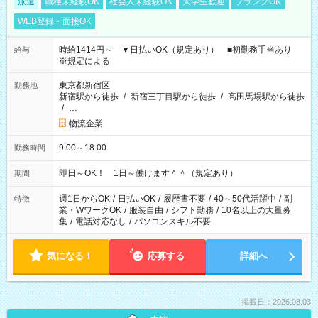
派遣
職種未経験OK
社会人未経験OK
大学生歓迎
ブランクOK
WEB登録・面接OK
時給1414円～ ▼日払いOK（規定あり） ■初勤務手当あり
給与
※規定による
東京都新宿区
勤務地
新宿駅から徒歩
/
新宿三丁目駅から徒歩
/
高田馬場駅から徒歩
/
…
物流企業
9:00～18:00
勤務時間
即日～OK！ 1日～働けます＾＾（規定あり）
期間
週1日からOK
/
日払いOK
/
履歴書不要
/
40～50代活躍中
/
副
特徴
業・WワークOK
/
服装自由
/
シフト勤務
/
10名以上の大量募
集
/
電話対応なし
/
パソコンスキル不要
気になる！
応募する
詳細へ
掲載日：2026.08.03