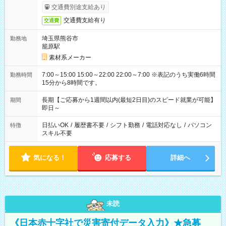
交通費別途支給あり
交通費支給有り
交通費
埼玉県熊谷市
勤務地
籠原駅
素材系メーカー
7:00～15:00 15:00～22:00 22:00～7:00 ※表記のうち実働6時間
勤務時間
15分から8時間です。
長期【ご応募から1週間以内(最短2日目)のスピード就業が可能】
期間
即日～
日払いOK
/
履歴書不要
/
シフト勤務
/
電話対応なし
/
パソコン
特徴
スキル不要
気になる！
応募する
詳細へ
未読
《日本赤十字社で災害寄付データ入力》★急募