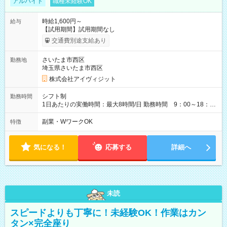
アルバイト
職種未経験OK
時給1,600円～
給与
【試用期間】試用期間なし
交通費別途支給あり
さいたま市西区
勤務地
埼玉県さいたま市西区
株式会社アイヴィジット
シフト制
勤務時間
1日あたりの実働時間：最大8時間/日 勤務時間 9：00～18：
00(実働8h、休憩1h) 土日祝含む週3日～OK、シフト制 ※もちろ
ん週5日勤務もOK♪ 勤務期間：2026年8月12日～9月9日※リスト
副業・WワークOK
特徴
全件完了で業務終了
気になる！
応募する
詳細へ
未読
スピードよりも丁寧に！未経験OK！作業はカン
タン×完全座り