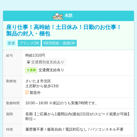
未読
座り仕事！高時給！土日休み！日勤のお仕事！
製品の封入・梱包
派遣
ブランクOK
WEB登録・面接OK
時給1310円
給与
交通費別途支給あり
交通費支給有り
交通費
さいたま市北区
勤務地
土呂駅から徒歩13分
製造外
10:00～18:00 ※表記のうち実働7時間です。
勤務時間
長期【ご応募から1週間以内(最短2日目)のスピード就業が可能】
期間
即日～
履歴書不要
/
服装自由
/
電話対応なし
/
パソコンスキル不要
特徴