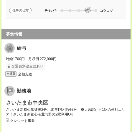
仕事の仕方
テキパキ
コツコツ
募集情報
給与
時給1700円 月収例 272,000円
交通費別途支給あり
全額支給
交通費
勤務地
さいたま市中央区
さいたま新都心駅徒歩2分、北与野駅徒歩7分 ※大宮駅から1駅の便利エリ
ア！さいたま新都心＆北与野の2駅利用OK
クレジット事業