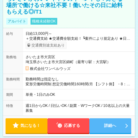
場所で働ける☆来社不要！働いたその日に給料
もらえる◎/T1
アルバイト
職種未経験OK
日給13,000円～
給与
＋交通費支給 ★交通費全額支給！ ┗案件により規定あり ★日払
いOK！（規定あり） ┗働いたその日に現金GET♪ お仕事後はコ
交通費別途支給あり
ンビニATMから 日払い分を引き落とせます！ 【試用期間】試
用期間なし
さいたま市大宮区
勤務地
埼玉県さいたま市大宮区錦町（最寄り駅：大宮駅）
株式会社ワンベルウッズ
勤務時間は指定なし
勤務時間
変形労働時間制 想定労働時間160時間/月 【シフト例】 ・8：00
～21：00
単発・1日のみOK
期間
週1日からOK / 日払いOK / 副業・WワークOK / 10名以上の大量
特徴
募集
気になる！
応募する
詳細へ