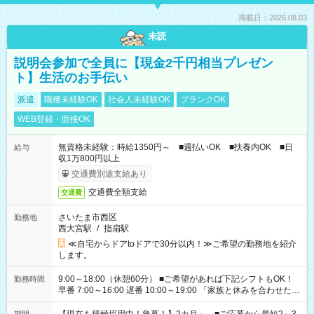
掲載日：2026.08.03
未読
説明会参加で全員に【現金2千円相当プレゼン
ト】生活のお手伝い
派遣
職種未経験OK
社会人未経験OK
ブランクOK
WEB登録・面接OK
無資格未経験：時給1350円～ ■週払いOK ■扶養内OK ■日
給与
収1万800円以上
交通費別途支給あり
交通費全額支給
交通費
さいたま市西区
勤務地
西大宮駅
/
指扇駅
≪自宅からドアtoドアで30分以内！≫ご希望の勤務地を紹介
します。
9:00～18:00（休憩60分） ■ご希望があれば下記シフトもOK！
勤務時間
早番 7:00～16:00 遅番 10:00～19:00 「家族と休みを合わせた
い」 「余裕を持って夕飯の準備がしたい」 「できれば残業はし
たくない」 など、ご希望を教えてくださいね。 ※Wワーク希望