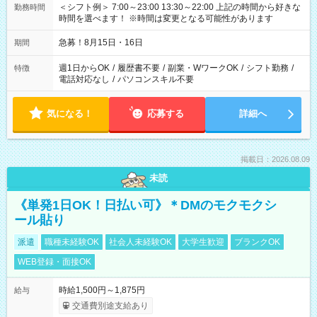
＜シフト例＞ 7:00～23:00 13:30～22:00 上記の時間から好きな
勤務時間
時間を選べます！ ※時間は変更となる可能性があります
急募！8月15日・16日
期間
週1日からOK
/
履歴書不要
/
副業・WワークOK
/
シフト勤務
/
特徴
電話対応なし
/
パソコンスキル不要
気になる！
応募する
詳細へ
掲載日：2026.08.09
未読
《単発1日OK！日払い可》＊DMのモクモクシ
ール貼り
派遣
職種未経験OK
社会人未経験OK
大学生歓迎
ブランクOK
WEB登録・面接OK
時給1,500円～1,875円
給与
交通費別途支給あり