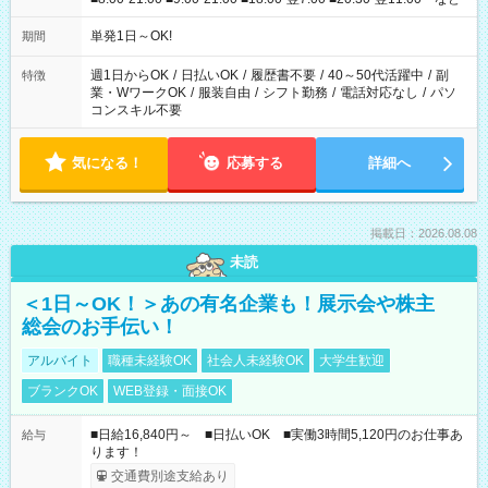
単発1日～OK!
期間
週1日からOK
/
日払いOK
/
履歴書不要
/
40～50代活躍中
/
副
特徴
業・WワークOK
/
服装自由
/
シフト勤務
/
電話対応なし
/
パソ
コンスキル不要
気になる！
応募する
詳細へ
掲載日：2026.08.08
未読
＜1日～OK！＞あの有名企業も！展示会や株主
総会のお手伝い！
アルバイト
職種未経験OK
社会人未経験OK
大学生歓迎
ブランクOK
WEB登録・面接OK
■日給16,840円～ ■日払いOK ■実働3時間5,120円のお仕事あ
給与
ります！
交通費別途支給あり