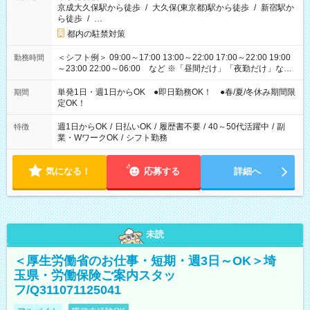
京成大久保駅から徒歩
/
大久保(東京都)駅から徒歩
/
新宿駅か
ら徒歩
/
…
都内の駐禁対策
＜シフト例＞ 09:00～17:00 13:00～22:00 17:00～22:00 19:00
勤務時間
～23:00 22:00～06:00 など ※「昼間だけ」「夜勤だけ」など
の希望OK
単発1日・週1日からOK ●即日勤務OK！ ●春/夏/冬休み期間限
期間
定OK！
週1日からOK
/
日払いOK
/
履歴書不要
/
40～50代活躍中
/
副
特徴
業・WワークOK
/
シフト勤務
気になる！
応募する
詳細へ
未読
＜厚生労働省のお仕事・短期・週3日～OK＞埼
玉県・労働保険ご案内スタッ
フ/Q311071125041