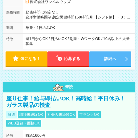
株式会社ワンベルウッズ
勤務時間は指定なし
勤務時間
変形労働時間制 想定労働時間160時間/月 【シフト例】 ・8：00
～21：00
単発・1日のみOK
期間
週1日からOK / 日払いOK / 副業・WワークOK / 10名以上の大量
特徴
募集
気になる！
応募する
詳細へ
未読
座り仕事！給与即払いOK！高時給！平日休み！
ガラス製品の検査
派遣
職種未経験OK
社会人未経験OK
ブランクOK
WEB登録・面接OK
時給1600円
給与