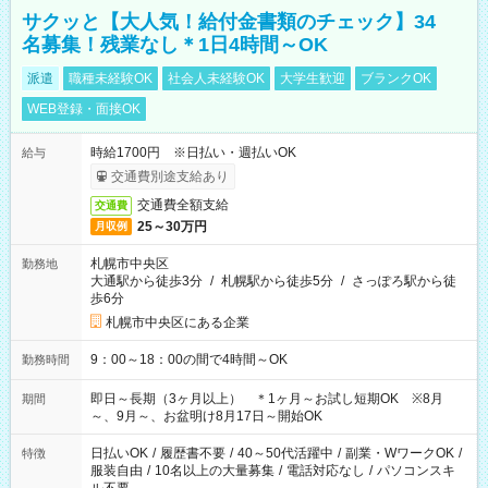
サクッと【大人気！給付金書類のチェック】34
名募集！残業なし＊1日4時間～OK
派遣
職種未経験OK
社会人未経験OK
大学生歓迎
ブランクOK
WEB登録・面接OK
時給1700円 ※日払い・週払いOK
給与
交通費別途支給あり
交通費全額支給
交通費
25～30万円
月収例
札幌市中央区
勤務地
大通駅から徒歩3分
/
札幌駅から徒歩5分
/
さっぽろ駅から徒
歩6分
札幌市中央区にある企業
9：00～18：00の間で4時間～OK
勤務時間
即日～長期（3ヶ月以上） ＊1ヶ月～お試し短期OK ※8月
期間
～、9月～、お盆明け8月17日～開始OK
日払いOK
/
履歴書不要
/
40～50代活躍中
/
副業・WワークOK
/
特徴
服装自由
/
10名以上の大量募集
/
電話対応なし
/
パソコンスキ