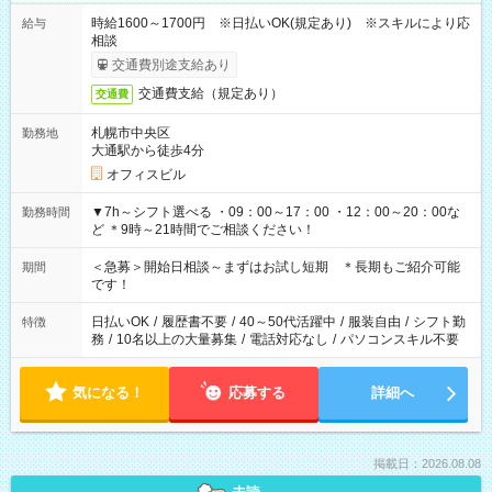
時給1600～1700円 ※日払いOK(規定あり) ※スキルにより応
給与
相談
交通費別途支給あり
交通費支給（規定あり）
交通費
札幌市中央区
勤務地
大通駅から徒歩4分
オフィスビル
▼7h～シフト選べる ・09：00～17：00 ・12：00～20：00な
勤務時間
ど ＊9時～21時間でご相談ください！
＜急募＞開始日相談～まずはお試し短期 ＊長期もご紹介可能
期間
です！
日払いOK
/
履歴書不要
/
40～50代活躍中
/
服装自由
/
シフト勤
特徴
務
/
10名以上の大量募集
/
電話対応なし
/
パソコンスキル不要
気になる！
応募する
詳細へ
掲載日：2026.08.08