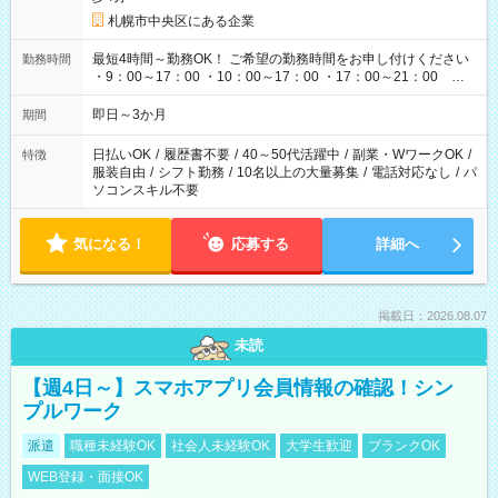
札幌市中央区にある企業
最短4時間～勤務OK！ ご希望の勤務時間をお申し付けください
勤務時間
・9：00～17：00 ・10：00～17：00 ・17：00～21：00 な
ど
即日～3か月
期間
日払いOK
/
履歴書不要
/
40～50代活躍中
/
副業・WワークOK
/
特徴
服装自由
/
シフト勤務
/
10名以上の大量募集
/
電話対応なし
/
パ
ソコンスキル不要
気になる！
応募する
詳細へ
掲載日：2026.08.07
未読
【週4日～】スマホアプリ会員情報の確認！シン
プルワーク
派遣
職種未経験OK
社会人未経験OK
大学生歓迎
ブランクOK
WEB登録・面接OK