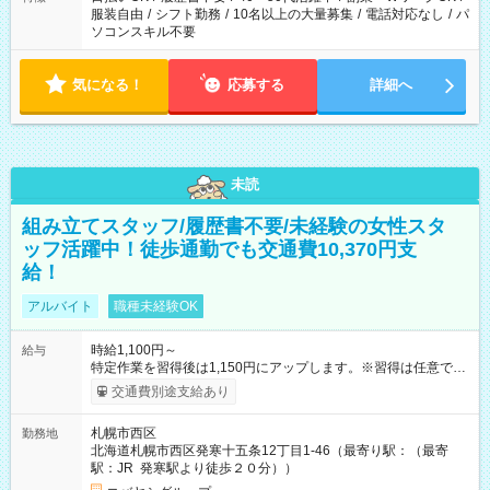
服装自由
/
シフト勤務
/
10名以上の大量募集
/
電話対応なし
/
パ
ソコンスキル不要
気になる！
応募する
詳細へ
未読
組み立てスタッフ/履歴書不要/未経験の女性スタ
ッフ活躍中！徒歩通勤でも交通費10,370円支
給！
アルバイト
職種未経験OK
時給1,100円～
給与
特定作業を習得後は1,150円にアップします。※習得は任意で
す。 ★軍手は支給します。 ★服装は自由です（指定はありませ
交通費別途支給あり
ん）。 ジーンズやワークマンなどの作業服で勤務している方
が多いです。 ★安全靴推奨ですが、必須ではありません。 【試
札幌市西区
勤務地
用期間】試用期間あり 試用期間の長さ：3ヶ月 雇用形態、給与
北海道札幌市西区発寒十五条12丁目1-46（最寄り駅：（最寄
は本採用時と同じです。
駅：JR 発寒駅より徒歩２０分））