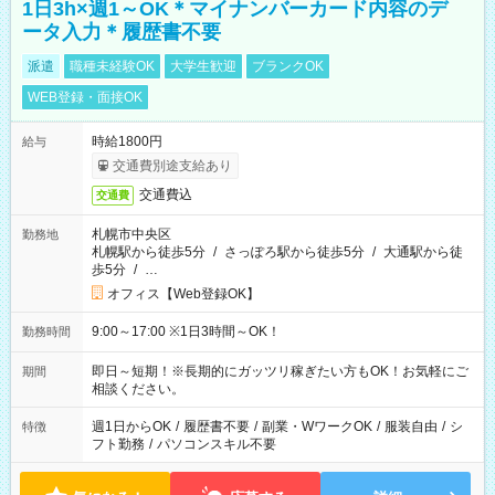
1日3h×週1～OK＊マイナンバーカード内容のデ
ータ入力＊履歴書不要
派遣
職種未経験OK
大学生歓迎
ブランクOK
WEB登録・面接OK
時給1800円
給与
交通費別途支給あり
交通費込
交通費
札幌市中央区
勤務地
札幌駅から徒歩5分
/
さっぽろ駅から徒歩5分
/
大通駅から徒
歩5分
/
…
オフィス【Web登録OK】
9:00～17:00 ※1日3時間～OK！
勤務時間
即日～短期！※長期的にガッツリ稼ぎたい方もOK！お気軽にご
期間
相談ください。
週1日からOK
/
履歴書不要
/
副業・WワークOK
/
服装自由
/
シ
特徴
フト勤務
/
パソコンスキル不要