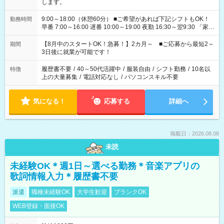
します。
9:00～18:00（休憩60分） ■ご希望があれば下記シフトもOK！
勤務時間
早番 7:00～16:00 遅番 10:00～19:00 夜勤 16:30～翌9:30 「家族
と休みを合わせたい」 「余裕を持って夕飯の準備がしたい」
「できれば残業はしたくない」 など、ご希望を教えてください
【8月中のスタートOK！急募！】2カ月～ ■ご応募から最短2～
期間
ね。 ※Wワーク希望の方へ 今ご覧のお仕事で希望する勤務時間
3日後に就業が可能です！
と、もう1つのお仕事の勤務時間。 合計で週40時間を超える場
合は応募できません。
履歴書不要
/
40～50代活躍中
/
服装自由
/
シフト勤務
/
10名以
特徴
上の大量募集
/
電話対応なし
/
パソコンスキル不要
気になる！
応募する
詳細へ
掲載日：2026.08.08
未読
未経験OK＊週1日～選べる勤務＊音楽アプリの
歌詞情報入力＊履歴書不要
派遣
職種未経験OK
大学生歓迎
ブランクOK
WEB登録・面接OK