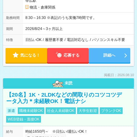
帯広駅
物流・倉庫関係
8:30～16:30 ※表記のうち実働7時間です。
勤務時間
2026/8/24～3ヶ月以上
期間
日払いOK
/
履歴書不要
/
電話対応なし
/
パソコンスキル不要
特徴
気になる！
応募する
詳細へ
掲載日：2026.08.10
未読
【20名】1K・2LDKなどの間取りのコツコツデ
ータ入力＊未経験OK！電話ナシ
派遣
職種未経験OK
社会人未経験OK
大学生歓迎
ブランクOK
WEB登録・面接OK
時給1650円～ ※日払い/週払いOK！
給与