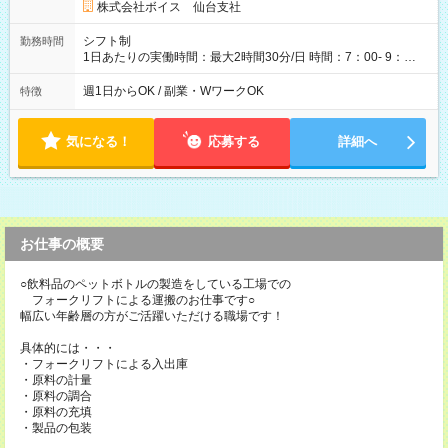
株式会社ボイス 仙台支社
シフト制
勤務時間
1日あたりの実働時間：最大2時間30分/日 時間：7：00- 9：
30(2.5H) 日数：週1～6日
週1日からOK / 副業・WワークOK
特徴
気になる！
応募する
詳細へ
お仕事の概要
○飲料品のペットボトルの製造をしている工場での
フォークリフトによる運搬のお仕事です○
幅広い年齢層の方がご活躍いただける職場です！
具体的には・・・
・フォークリフトによる入出庫
・原料の計量
・原料の調合
・原料の充填
・製品の包装