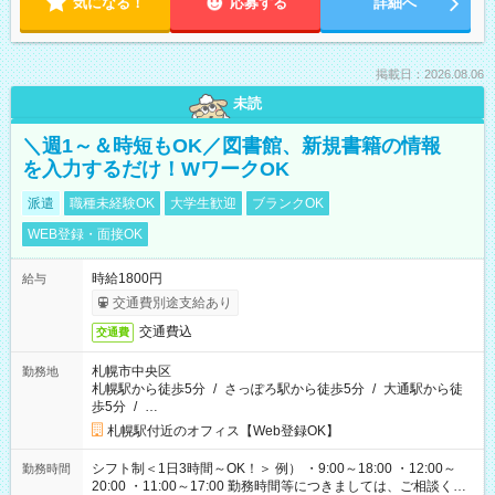
気になる！
応募する
詳細へ
掲載日：2026.08.06
未読
＼週1～＆時短もOK／図書館、新規書籍の情報
を入力するだけ！WワークOK
派遣
職種未経験OK
大学生歓迎
ブランクOK
WEB登録・面接OK
時給1800円
給与
交通費別途支給あり
交通費込
交通費
札幌市中央区
勤務地
札幌駅から徒歩5分
/
さっぽろ駅から徒歩5分
/
大通駅から徒
歩5分
/
…
札幌駅付近のオフィス【Web登録OK】
シフト制＜1日3時間～OK！＞ 例） ・9:00～18:00 ・12:00～
勤務時間
20:00 ・11:00～17:00 勤務時間等につきましては、ご相談くだ