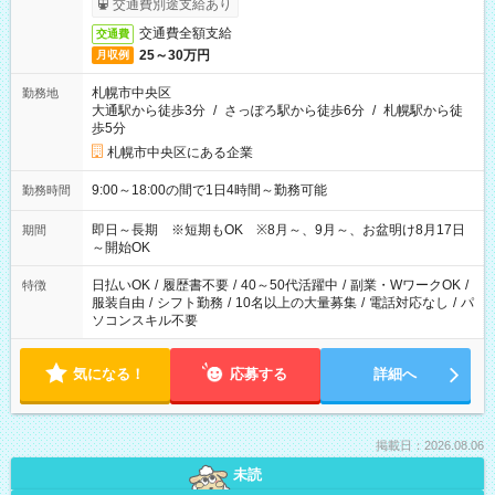
交通費別途支給あり
交通費全額支給
交通費
25～30万円
月収例
札幌市中央区
勤務地
大通駅から徒歩3分
/
さっぽろ駅から徒歩6分
/
札幌駅から徒
歩5分
札幌市中央区にある企業
9:00～18:00の間で1日4時間～勤務可能
勤務時間
即日～長期 ※短期もOK ※8月～、9月～、お盆明け8月17日
期間
～開始OK
日払いOK
/
履歴書不要
/
40～50代活躍中
/
副業・WワークOK
/
特徴
服装自由
/
シフト勤務
/
10名以上の大量募集
/
電話対応なし
/
パ
ソコンスキル不要
気になる！
応募する
詳細へ
掲載日：2026.08.06
未読