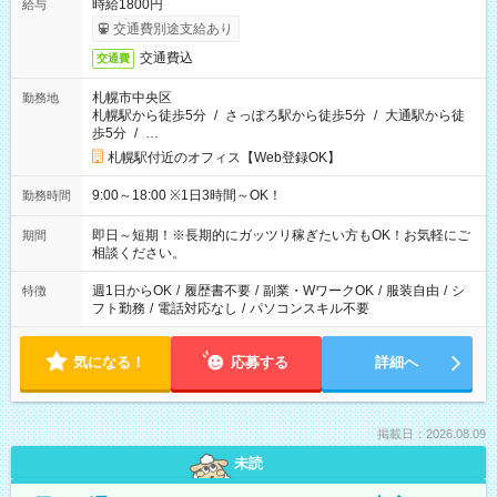
時給1800円
給与
交通費別途支給あり
交通費込
交通費
札幌市中央区
勤務地
札幌駅から徒歩5分
/
さっぽろ駅から徒歩5分
/
大通駅から徒
歩5分
/
…
札幌駅付近のオフィス【Web登録OK】
9:00～18:00 ※1日3時間～OK！
勤務時間
即日～短期！※長期的にガッツリ稼ぎたい方もOK！お気軽にご
期間
相談ください。
週1日からOK
/
履歴書不要
/
副業・WワークOK
/
服装自由
/
シ
特徴
フト勤務
/
電話対応なし
/
パソコンスキル不要
気になる！
応募する
詳細へ
掲載日：2026.08.09
未読