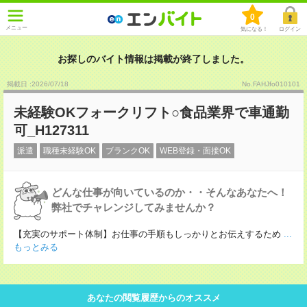
0
メニュー
気になる！
ログイン
お探しのバイト情報は掲載が終了しました。
掲載日 :2026
/
07
/
18
No.FAHJfo010101
未経験OKフォークリフト○食品業界で車通勤
可_H127311
派遣
職種未経験OK
ブランクOK
WEB登録・面接OK
どんな仕事が向いているのか・・そんなあなたへ！
弊社でチャレンジしてみませんか？
【充実のサポート体制】お仕事の手順もしっかりとお伝えするため
...
もっとみる
あなたの閲覧履歴からのオススメ