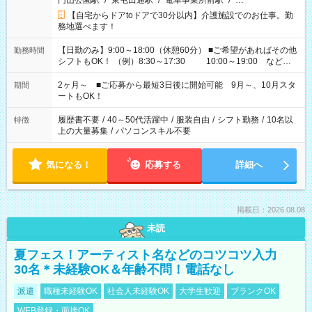
円山公園駅
/
東屯田通駅
/
電車事業所前駅
/
…
【自宅からドアtoドアで30分以内】介護施設でのお仕事。勤
務地選べます！
【日勤のみ】9:00～18:00（休憩60分） ■ご希望があればその他
勤務時間
シフトもOK！ （例）8:30～17:30 10:00～19:00 など
「家族とお休みを合わせたい」 「できれば残業はしたくない」
など、あなたのご希望に沿ったお仕事をご紹介します！ ※Wワ
2ヶ月～ ■ご応募から最短3日後に開始可能 9月～、10月スタ
期間
ーク希望の方へ 今ご覧のお仕事で希望する勤務時間と、もう1つ
ートもOK！
のお仕事の勤務時間。 合計で週40時間を超える場合は応募でき
ません
履歴書不要
/
40～50代活躍中
/
服装自由
/
シフト勤務
/
10名以
特徴
上の大量募集
/
パソコンスキル不要
気になる！
応募する
詳細へ
掲載日：2026.08.08
未読
夏フェス！アーティスト名などのコツコツ入力
30名＊未経験OK＆年齢不問！電話なし
派遣
職種未経験OK
社会人未経験OK
大学生歓迎
ブランクOK
WEB登録・面接OK