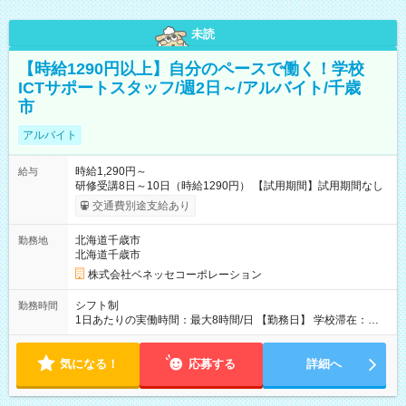
未読
【時給1290円以上】自分のペースで働く！学校
ICTサポートスタッフ/週2日～/アルバイト/千歳
市
アルバイト
時給1,290円～
給与
研修受講8日～10日（時給1290円） 【試用期間】試用期間なし
交通費別途支給あり
北海道千歳市
勤務地
北海道千歳市
株式会社ベネッセコーポレーション
シフト制
勤務時間
1日あたりの実働時間：最大8時間/日 【勤務日】 学校滞在：
8:30～17:30の間の実働7時間(うち休憩１時間) ＋ 在宅での事務
作業1時間 実働8時間/日(現地での勤務時間7時間＋自宅での報告
気になる！
書作成等1時間) ※勤務時間が8:30～の場合、朝8時半から学校で
応募する
詳細へ
就業できることが必要 ※在宅での事務作業は帰宅後の好きな時
間でOK！