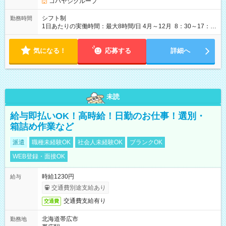
コバヤシグループ
シフト制
勤務時間
1日あたりの実働時間：最大8時間/日 4月～12月 8：30～17：
30 1月～3月 9：00～18：00 上記の時間の中で、面接時にご
希望のお時間をお伝えください。
気になる！
応募する
詳細へ
未読
給与即払いOK！高時給！日勤のお仕事！選別・
箱詰め作業など
派遣
職種未経験OK
社会人未経験OK
ブランクOK
WEB登録・面接OK
時給1230円
給与
交通費別途支給あり
交通費支給有り
交通費
北海道帯広市
勤務地