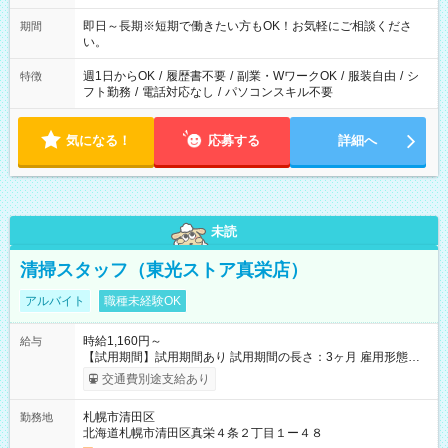
さい。
即日～長期※短期で働きたい方もOK！お気軽にご相談くださ
期間
い。
週1日からOK
/
履歴書不要
/
副業・WワークOK
/
服装自由
/
シ
特徴
フト勤務
/
電話対応なし
/
パソコンスキル不要
気になる！
応募する
詳細へ
未読
清掃スタッフ（東光ストア真栄店）
アルバイト
職種未経験OK
時給1,160円～
給与
【試用期間】試用期間あり 試用期間の長さ：3ヶ月 雇用形態、
給与は本採用時と同じです。
交通費別途支給あり
札幌市清田区
勤務地
北海道札幌市清田区真栄４条２丁目１ー４８