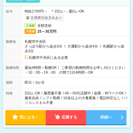
時給1700円～ ＊日払い・週払いOK
給与
交通費別途支給あり
全額支給
交通費
25～30万円
月収例
札幌市中央区
勤務地
さっぽろ駅から徒歩3分
/
大通駅から徒歩4分
/
札幌駅から徒
歩3分
札幌市中央区にある企業
最短4時間～勤務OK！ ご希望の勤務時間をお申し付けください
勤務時間
・10：00～19：00 の間で1日4時間～OK
即日～3か月
期間
日払いOK
/
履歴書不要
/
40～50代活躍中
/
副業・WワークOK
/
特徴
服装自由
/
シフト勤務
/
10名以上の大量募集
/
電話対応なし
/
パ
ソコンスキル不要
気になる！
応募する
詳細へ