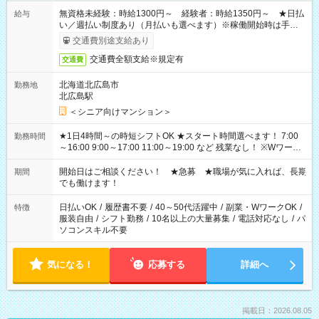
無資格未経験：時給1300円～ 経験者：時給1350円～ ★日払
給与
い／週払い制度あり（月払いも選べます）※稼働開始時は手続き
完了次第のお支払いとなります。
交通費別途支給あり
交通費全額支給※規定有
交通費
北海道北広島市
勤務地
北広島駅
＜シニア向けマンション＞
★1日4時間～の時短シフトOK ★スタート時間選べます！ 7:00
勤務時間
～16:00 9:00～17:00 11:00～19:00 など 残業なし！ ※Wワーク
の場合、他のお仕事と合わせ週40時間超の就業はご案内できま
せん ※法令に基づき、週20時間以上勤務は社会保険への加入対
開始日はご相談ください！ ★急募 ★職場が気に入れば、長期
期間
象となります ※労働者派遣法（日雇い派遣の原則禁止）によ
でも働けます！
り、短時間・短期間の就業はご案内が難しい場合があります
日払いOK
/
履歴書不要
/
40～50代活躍中
/
副業・WワークOK
/
特徴
服装自由
/
シフト勤務
/
10名以上の大量募集
/
電話対応なし
/
パ
ソコンスキル不要
気になる！
応募する
詳細へ
掲載日：2026.08.05