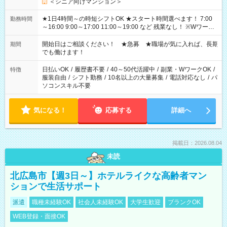
＜シニア向けマンション＞
★1日4時間～の時短シフトOK ★スタート時間選べます！ 7:00
勤務時間
～16:00 9:00～17:00 11:00～19:00 など 残業なし！ ※Wワーク
の場合、他のお仕事と合わせ週40時間超の就業はご案内できま
せん ※法令に基づき、週20時間以上勤務は社会保険への加入対
開始日はご相談ください！ ★急募 ★職場が気に入れば、長期
期間
象となります ※労働者派遣法（日雇い派遣の原則禁止）によ
でも働けます！
り、短時間・短期間の就業はご案内が難しい場合があります
日払いOK
/
履歴書不要
/
40～50代活躍中
/
副業・WワークOK
/
特徴
服装自由
/
シフト勤務
/
10名以上の大量募集
/
電話対応なし
/
パ
ソコンスキル不要
気になる！
応募する
詳細へ
掲載日：2026.08.04
未読
北広島市【週3日～】ホテルライクな高齢者マン
ションで生活サポート
派遣
職種未経験OK
社会人未経験OK
大学生歓迎
ブランクOK
WEB登録・面接OK