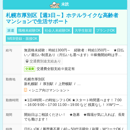
未読
札幌市厚別区【週3日～】ホテルライクな高齢者
マンションで生活サポート
派遣
職種未経験OK
社会人未経験OK
大学生歓迎
ブランクOK
WEB登録・面接OK
無資格未経験：時給1300円～ 経験者：時給1350円～ ★日払
給与
い／週払い制度あり（月払いも選べます）※稼働開始時は手続き
完了次第のお支払いとなります。
交通費別途支給あり
交通費全額支給※規定有
交通費
札幌市厚別区
勤務地
新札幌駅
/
厚別駅
/
上野幌駅
/
…
＜シニア向けマンション＞
★1日4時間～の時短シフトOK ★スタート時間選べます！ 7:00
勤務時間
～16:00 9:00～17:00 11:00～19:00 など 残業なし！ ※Wワーク
の場合、他のお仕事と合わせ週40時間超の就業はご案内できま
せん ※法令に基づき、週20時間以上勤務は社会保険への加入対
開始日はご相談ください！ ★急募 ★職場が気に入れば、長期
期間
象となります ※労働者派遣法（日雇い派遣の原則禁止）によ
でも働けます！
り、短時間・短期間の就業はご案内が難しい場合があります
日払いOK
/
履歴書不要
/
40～50代活躍中
/
副業・WワークOK
/
特徴