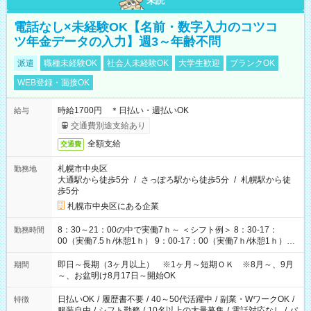
未読
電話なし×未経験OK【名前・数字入力のコツコ
ツ年金データの入力】週3～年齢不問
派遣
職種未経験OK
社会人未経験OK
大学生歓迎
ブランクOK
WEB登録・面接OK
時給1700円 ＊日払い・週払いOK
給与
交通費別途支給あり
全額支給
交通費
札幌市中央区
勤務地
大通駅から徒歩5分
/
さっぽろ駅から徒歩5分
/
札幌駅から徒
歩5分
札幌市中央区にある企業
8：30～21：00の中で実働7ｈ～ ＜シフト例＞ 8：30-17：
勤務時間
00（実働7.5ｈ/休憩1ｈ） 9：00-17：00（実働7ｈ/休憩1ｈ）
9：00-18：00（実働8ｈ/休憩1ｈ） 10：00-18：00（実働7ｈ/
休憩1ｈ） 10：00-19：00（実働8ｈ/休憩1ｈ） 11：00-20：
即日～長期（3ヶ月以上） ※1ヶ月～短期ＯＫ ※8月～、9月
期間
00（実働8ｈ/休憩1ｈ） 13：00-21：00（実働7ｈ/休憩1ｈ） ＊
～、お盆明け8月17日～開始OK
他にもパターンあり♪ ＊時間固定ＯＫ
日払いOK
/
履歴書不要
/
40～50代活躍中
/
副業・WワークOK
/
特徴
服装自由
/
シフト勤務
/
10名以上の大量募集
/
電話対応なし
/
パ