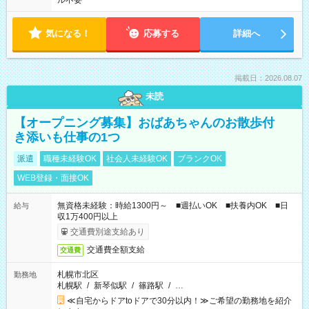
ル不要
気になる！
応募する
詳細へ
掲載日：2026.08.07
未読
【オープニング募集】おばあちゃんのお散歩付
き添いも仕事の1つ
派遣
職種未経験OK
社会人未経験OK
ブランクOK
WEB登録・面接OK
無資格未経験：時給1300円～ ■週払いOK ■扶養内OK ■日
給与
収1万400円以上
交通費別途支給あり
交通費全額支給
交通費
札幌市北区
勤務地
札幌駅
/
新琴似駅
/
篠路駅
/
…
≪自宅からドアtoドアで30分以内！≫ご希望の勤務地を紹介