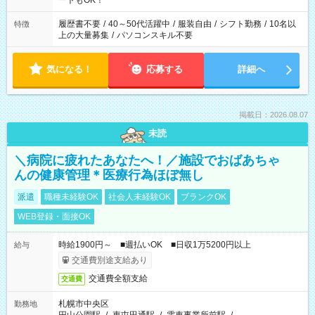
ートもOK！
のお仕事の勤務時間。 合計で週40時間を超える場合は応募でき
ません
履歴書不要
/
40～50代活躍中
/
服装自由
/
シフト勤務
/
10名以
特徴
上の大量募集
/
パソコンスキル不要
気になる！
応募する
詳細へ
掲載日：2026.08.07
未読
＼病院に疲れたあなたへ！／施設でおばあちゃ
んの健康管理＊医療行為ほぼ無し
派遣
職種未経験OK
社会人未経験OK
ブランクOK
WEB登録・面接OK
時給1900円～ ■週払いOK ■日収1万5200円以上
給与
交通費別途支給あり
交通費全額支給
交通費
札幌市中央区
勤務地