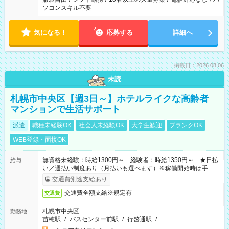
ソコンスキル不要
気になる！
応募する
詳細へ
掲載日：2026.08.06
未読
札幌市中央区【週3日～】ホテルライクな高齢者
マンションで生活サポート
派遣
職種未経験OK
社会人未経験OK
大学生歓迎
ブランクOK
WEB登録・面接OK
無資格未経験：時給1300円～ 経験者：時給1350円～ ★日払
給与
い／週払い制度あり（月払いも選べます）※稼働開始時は手続き
完了次第のお支払いとなります。
交通費別途支給あり
交通費全額支給※規定有
交通費
札幌市中央区
勤務地
苗穂駅
/
バスセンター前駅
/
行啓通駅
/
…