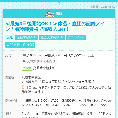
掲載日：2026.08.07
未読
≪最短3日後開始OK！≫体温・血圧の記録メイ
ン＊看護師資格で高収入Get！
派遣
職種未経験OK
社会人未経験OK
ブランクOK
WEB登録・面接OK
時給1900円～ ■週払いOK ■日収1万5200円以上
給与
交通費別途支給あり
交通費全額支給
交通費
札幌市中央区
勤務地
さっぽろ駅
/
西１８丁目駅
/
バスセンター前駅
/
…
【自宅からドアtoドアで30分以内】介護施設でのお仕事。勤
務地選べます！
【日勤のみ】9:00～17:00（休憩60分） ■ご希望があればその他
勤務時間
シフトもOK！ （例）8:30～17:30 10:00～19:00 など
「家族とお休みを合わせたい」 「できれば残業はしたくない」
など、あなたのご希望に沿ったお仕事をご紹介します！ ※Wワ
2ヶ月～ ■ご応募から最短3日後に開始可能 9月～、10月スタ
期間
ーク希望の方へ 今ご覧のお仕事で希望する勤務時間と、もう1つ