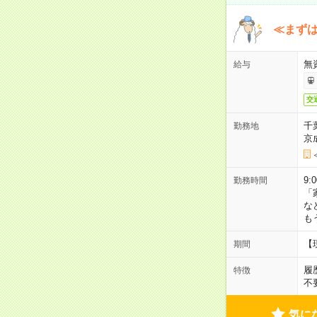
≪まずは
無
給与
交
千
勤務地
京
9:
勤務時間
「
な
も
【
期間
履
特徴
不
気に