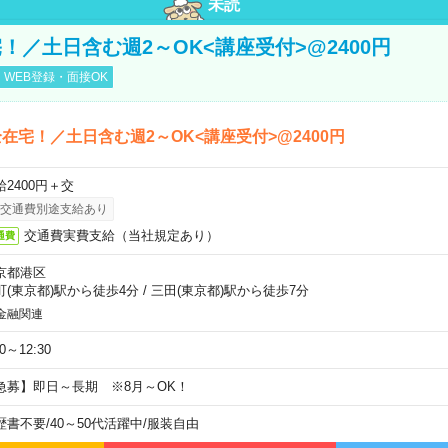
未読
！／土日含む週2～OK<講座受付>@2400円
WEB登録・面接OK
在宅！／土日含む週2～OK<講座受付>@2400円
給2400円＋交
交通費別途支給あり
交通費実費支給（当社規定あり）
通費
京都港区
町(東京都)駅から徒歩4分
/
三田(東京都)駅から徒歩7分
金融関連
30～12:30
急募】即日～長期 ※8月～OK！
歴書不要
/
40～50代活躍中
/
服装自由