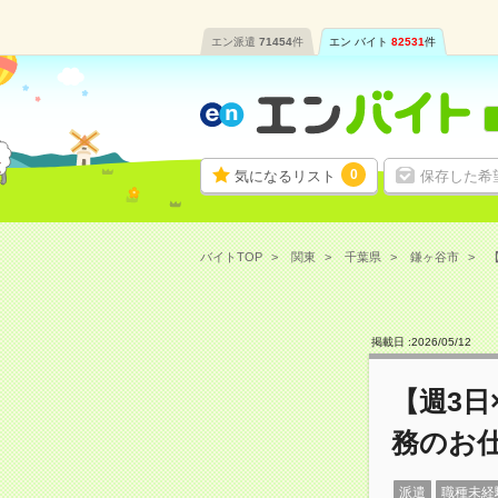
エン派遣
71454
件
エン バイト
82531
件
0
気になるリスト
保存した希
バイトTOP
関東
千葉県
鎌ヶ谷市
【
掲載日 :
2026
/
05
/
12
【週3日
務のお
派遣
職種未経