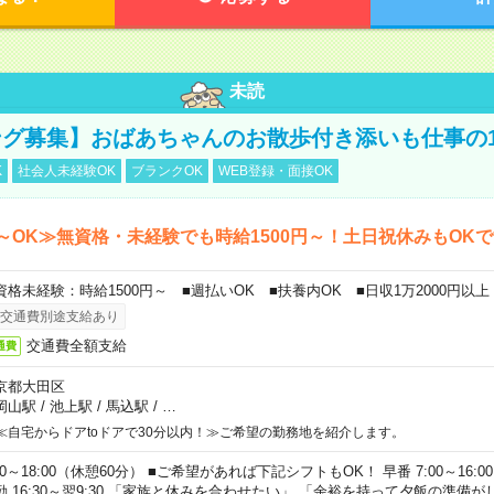
未読
グ募集】おばあちゃんのお散歩付き添いも仕事の
K
社会人未経験OK
ブランクOK
WEB登録・面接OK
～OK≫無資格・未経験でも時給1500円～！土日祝休みもOK
資格未経験：時給1500円～ ■週払いOK ■扶養内OK ■日収1万2000円以上
交通費別途支給あり
交通費全額支給
通費
京都大田区
岡山駅
/
池上駅
/
馬込駅
/
…
≪自宅からドアtoドアで30分以内！≫ご希望の勤務地を紹介します。
00～18:00（休憩60分） ■ご希望があれば下記シフトもOK！ 早番 7:00～16:00 遅
勤 16:30～翌9:30 「家族と休みを合わせたい」 「余裕を持って夕飯の準備