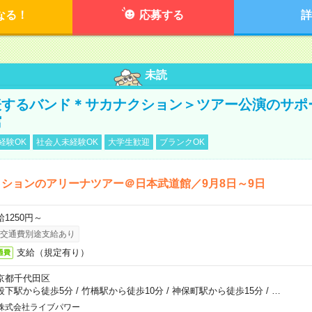
なる！
応募する
詳
未読
表するバンド＊サカナクション＞ツアー公演のサポ
館
経験OK
社会人未経験OK
大学生歓迎
ブランクOK
ションのアリーナツアー＠日本武道館／9月8日～9日
給1250円～
交通費別途支給あり
支給（規定有り）
通費
京都千代田区
段下駅から徒歩5分
/
竹橋駅から徒歩10分
/
神保町駅から徒歩15分
/
…
株式会社ライブパワー