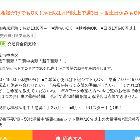
相談だけでもOK！≫日収1万円以上で週3日～＆土日休みもO
資格未経験：時給1330円～ ■週払いOK ■扶養内OK ■日収1万640円以上
交通費別途支給あり
交通費全額支給
通費
葉市中央区
成千葉駅
/
千葉中央駅
/
新千葉駅
/
…
≪自宅からドアtoドアで30分以内！≫ご希望の勤務地を紹介します。
00～18:00（休憩60分） ■ご希望があれば下記シフトもOK！ 早番 7:00～16:00 遅
家族と休みを合わせたい」 「余裕を持って夕飯の準備がしたい」 「できれば
ど、ご希望を教えてくださいね。 ※Wワーク希望の方へ 今ご覧のお仕事で希
う1つのお仕事の勤務時間。 合計で週40時間を超える場合は応募できません。
現在も積極採用中！急募！】2カ月～ ■8月～、9月スタートもOK！
歴書不要
/
40～50代活躍中
/
服装自由
/
シフト勤務
/
10名以上の大量募集
/
電話対応
要
なる！
応募する
詳