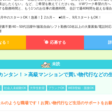
業はしたくない」 など、ご希望を教えてくださいね。 ※Wワーク希望の方へ
する勤務時間と、もう1つのお仕事の勤務時間。 合計で週40時間を超える場
8月中のスタートOK！急募！】2カ月～ ■8月～、9月スタートもOK！
歴書不要
/
40～50代活躍中
/
服装自由
/
シフト勤務
/
10名以上の大量募集
/
電話対応
要
なる！
応募する
詳
未読
カンタン！＞高級マンションで買い物代行などの
K
社会人未経験OK
大学生歓迎
ブランクOK
WEB登録・面接OK
テルのような職場です！お買い物代行など生活のサポートをお