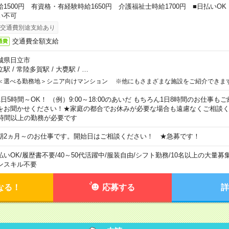
給1500円 有資格・有経験時給1650円 介護福祉士時給1700円 ■日払いO
い不可
交通費別途支給あり
交通費全額支給
通費
城県日立市
立駅
/
常陸多賀駅
/
大甕駅
/
…
＜選べる勤務地＞シニア向けマンション ※他にもさまざまな施設をご紹介できま
1日5時間～OK！ （例）9:00～18:00のあいだ もちろん1日8時間のお仕事
をお聞かせください！★家庭の都合でお休みが必要な場合も遠慮なくご相談く
5時間以上の勤務が必要です
期2ヵ月～のお仕事です。開始日はご相談ください！ ★急募です！
払いOK
/
履歴書不要
/
40～50代活躍中
/
服装自由
/
シフト勤務
/
10名以上の大量募
ンスキル不要
なる！
応募する
詳