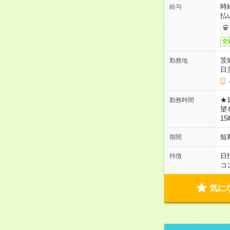
時
給与
払
交
茨
勤務地
日
★
勤務時間
望
1
短
期間
日
特徴
コ
気に