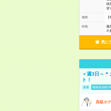
残
望
【
期間
履
特徴
不
気に
＜週3日～＊
ト！
派遣
職種未経験O
高級ホ