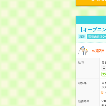
【オープニン
派遣
職種未経験O
≪週2日
無
給与
交
東
勤務地
大
9:
勤務時間
夜