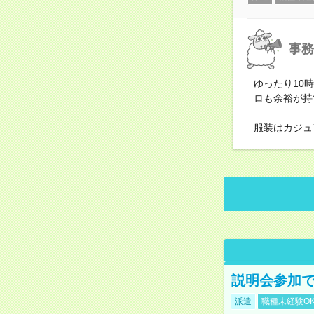
事務
ゆったり10
ロも余裕が持
服装はカジュ
説明会参加で
派遣
職種未経験O