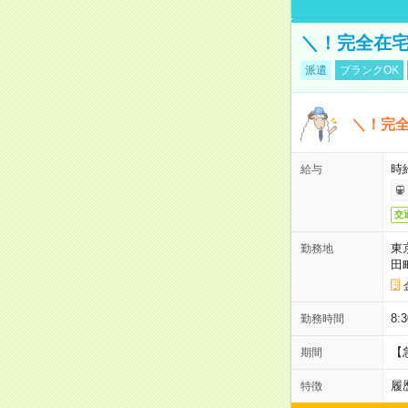
＼！完全在宅
派遣
ブランクOK
＼！完全
時
給与
交
東
勤務地
田
8:
勤務時間
【
期間
履
特徴