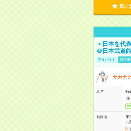
気に
＜日本を代
＠日本武道
アルバイト
職種未
サカナク
時
給与
交
東
勤務地
九