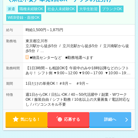
派遣
職種未経験OK
社会人未経験OK
大学生歓迎
ブランクOK
WEB登録・面接OK
時給1,500円～1,875円
給与
東京都立川市
勤務地
立川駅から徒歩5分
/
立川北駅から徒歩5分
/
立川南駅から徒
歩5分
/
…
■物流センターなど ■勤務地選べます
【1日3時間～も相談OK!】午前中のみや18時以降などのシフト
勤務時間
あり！ シフト例 ▼9:00～12:00 ▼9:00～17:00 ▼10:00～19:00
▼18:00～21:00
1日だけの単発OK！＃8月～ ＃9月～
期間
週1日からOK
/
日払いOK
/
40～50代活躍中
/
副業・Wワーク
特徴
OK
/
服装自由
/
シフト勤務
/
10名以上の大量募集
/
電話対応な
し
/
パソコンスキル不要
気になる！
応募する
詳細へ