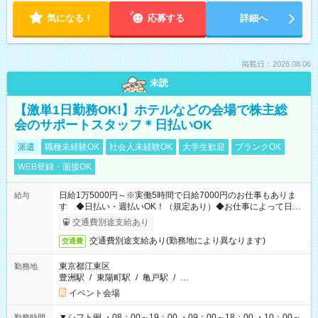
気になる！
応募する
詳細へ
掲載日：2026.08.06
未読
【激単1日勤務OK!】ホテルなどの会場で株主総
会のサポートスタッフ＊日払いOK
派遣
職種未経験OK
社会人未経験OK
大学生歓迎
ブランクOK
WEB登録・面接OK
日給1万5000円～※実働5時間で日給7000円のお仕事もありま
給与
す ◆日払い・週払いOK！（規定あり）◆お仕事によって日給
も異なります
交通費別途支給あり
交通費別途支給あり(勤務地により異なります)
交通費
東京都江東区
勤務地
豊洲駅
/
東陽町駅
/
亀戸駅
/
…
イベント会場
▼シフト例 ・08：00～19：00 ・09：00～18：00 ・10：00～
勤務時間