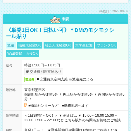
掲載日：2026.08.06
未読
《単発1日OK！日払い可》＊DMのモクモクシ
ール貼り
派遣
職種未経験OK
社会人未経験OK
大学生歓迎
ブランクOK
WEB登録・面接OK
時給1,500円～1,875円
給与
交通費別途支給あり
■ 交通費規定内支給 ※派遣先による
交通費
東京都墨田区
勤務地
錦糸町駅から徒歩5分
/
押上駅から徒歩5分
/
両国駅から徒歩5
分
/
…
■物流センターなど ■勤務地選べます
＜1日3時間～OK！＞ ▼ 例えば… ▼ 15:00～18:00 15:00～
勤務時間
22:00 17:00～22:00 など こちら以外の時間もお気軽にご相談く
ださい！
単発1日～！ ★勤務開始日や期間はお気軽にご相談くださ
期間