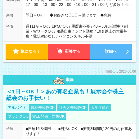
17：00 ・13：00～22：00 ・16：00～21：00 など多数！ ※お
仕事により勤務時間が異なります
即日～OK！ ◆お好きな日1日～働けます ◆急募
期間
週1日からOK
/
日払いOK
/
履歴書不要
/
40～50代活躍中
/
副
特徴
業・WワークOK
/
服装自由
/
シフト勤務
/
10名以上の大量募
集
/
電話対応なし
/
パソコンスキル不要
気になる！
応募する
詳細へ
掲載日：2026.08.06
未読
＜1日～OK！＞あの有名企業も！展示会や株主
総会のお手伝い！
アルバイト
職種未経験OK
社会人未経験OK
大学生歓迎
ブランクOK
WEB登録・面接OK
■日給16,840円～ ■日払いOK ■実働3時間5,120円のお仕事あ
給与
ります！