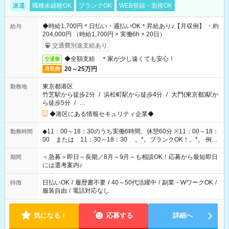
派遣
職種未経験OK
ブランクOK
WEB登録・面接OK
◆時給1,700円＊日払い・週払いOK＊昇給あり♪【月収例】 ・約
給与
204,000円 （時給1,700円 × 実働6h × 20日）
交通費別途支給あり
◆全額支給 ＊家が少し遠くても安心！
交通費
20～25万円
月収例
東京都港区
勤務地
竹芝駅から徒歩2分
/
浜松町駅から徒歩4分
/
大門(東京都)駅か
ら徒歩5分
/
…
◆港区にある情報セキュリティ企業◆
◆11：00～18：30のうち実働6時間、休憩60分 ※11：00～18：
勤務時間
00 または 11：30～18：30 。*。ブランクOK！。*。 例え
ば前職が、 在宅/財団法人/事務/コールセンター/受付/販売/カフェ
スタッフ スイーツ販売/ホテルフロント/化粧品販売/など 様々な
＜急募＞即日～長期／8月～9月～も相談OK！応募から最短即日
期間
業界から入社して活躍されています♪
には選考案内♪
日払いOK
/
履歴書不要
/
40～50代活躍中
/
副業・WワークOK
/
特徴
服装自由
/
電話対応なし
気になる！
応募する
詳細へ