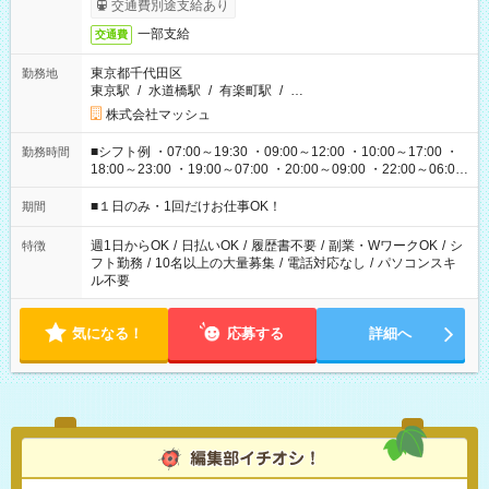
交通費別途支給あり
一部支給
交通費
東京都千代田区
勤務地
東京駅
/
水道橋駅
/
有楽町駅
/
…
株式会社マッシュ
■シフト例 ・07:00～19:30 ・09:00～12:00 ・10:00～17:00 ・
勤務時間
18:00～23:00 ・19:00～07:00 ・20:00～09:00 ・22:00～06:00
etc ★最短で3時間で5,120円のお仕事から 15時間で2万円近く稼
げるお仕事も！ ご希望のお時間に合わせてご紹介！ ※シフトは
■１日のみ・1回だけお仕事OK！
期間
現場によって異なります。 ※勿論、休憩時間はあるのでご安心
ください！
週1日からOK
/
日払いOK
/
履歴書不要
/
副業・WワークOK
/
シ
特徴
フト勤務
/
10名以上の大量募集
/
電話対応なし
/
パソコンスキ
ル不要
気になる！
応募する
詳細へ