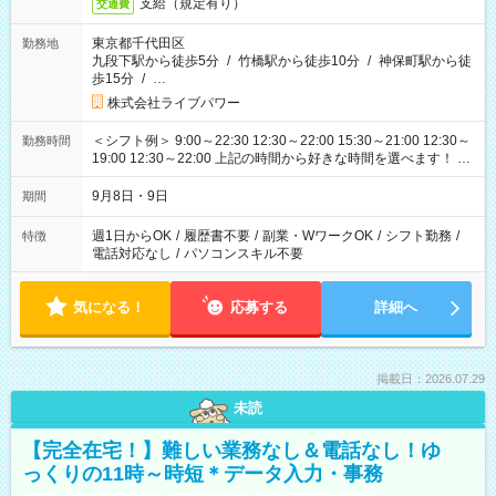
支給（規定有り）
交通費
東京都千代田区
勤務地
九段下駅から徒歩5分
/
竹橋駅から徒歩10分
/
神保町駅から徒
歩15分
/
…
株式会社ライブパワー
＜シフト例＞ 9:00～22:30 12:30～22:00 15:30～21:00 12:30～
勤務時間
19:00 12:30～22:00 上記の時間から好きな時間を選べます！ ※
時間は変更となる可能性があります
9月8日・9日
期間
週1日からOK
/
履歴書不要
/
副業・WワークOK
/
シフト勤務
/
特徴
電話対応なし
/
パソコンスキル不要
気になる！
応募する
詳細へ
掲載日：2026.07.29
未読
【完全在宅！】難しい業務なし＆電話なし！ゆ
っくりの11時～時短＊データ入力・事務