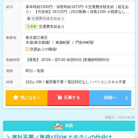
基本時給1500円・深夜時給1875円 ※交通費全額支給（規定あ
給与
り） 【月収例】28.5万円（20日勤務＋深夜120h ※残業なしの場
合）
交通費別途支給あり
交通費支給あり
交通費
東京都江東区
勤務地
木場(東京都)駅
/
東陽町駅
/
門前仲町駅
空調ありの職場!
【夜勤】 20:00～翌5:00 休憩60分 [実働]8時間00分
勤務時間
即日～長期
期間
日払いOK
/
履歴書不要
/
電話対応なし
/
パソコンスキル不要
特徴
気になる！
応募する
詳細へ
掲載日：2026.08.05
未読
＼来社不要／単発1日OK＊チラシの仕分け