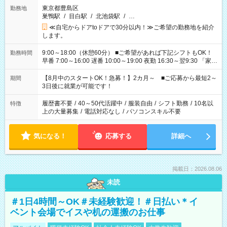
東京都豊島区
勤務地
巣鴨駅
/
目白駅
/
北池袋駅
/
…
≪自宅からドアtoドアで30分以内！≫ご希望の勤務地を紹介
します。
9:00～18:00（休憩60分） ■ご希望があれば下記シフトもOK！
勤務時間
早番 7:00～16:00 遅番 10:00～19:00 夜勤 16:30～翌9:30 「家族
と休みを合わせたい」 「余裕を持って夕飯の準備がしたい」
「できれば残業はしたくない」 など、ご希望を教えてください
【8月中のスタートOK！急募！】2カ月～ ■ご応募から最短2～
期間
ね。 ※Wワーク希望の方へ 今ご覧のお仕事で希望する勤務時間
3日後に就業が可能です！
と、もう1つのお仕事の勤務時間。 合計で週40時間を超える場
合は応募できません。
履歴書不要
/
40～50代活躍中
/
服装自由
/
シフト勤務
/
10名以
特徴
上の大量募集
/
電話対応なし
/
パソコンスキル不要
気になる！
応募する
詳細へ
掲載日：2026.08.06
未読
＃1日4時間～OK＃未経験歓迎！＃日払い＊イ
ベント会場でイスや机の運搬のお仕事