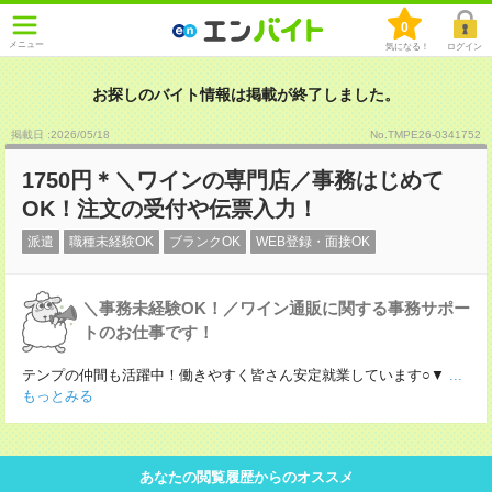
0
メニュー
気になる！
ログイン
お探しのバイト情報は掲載が終了しました。
掲載日 :2026
/
05
/
18
No.TMPE26-0341752
1750円＊＼ワインの専門店／事務はじめて
OK！注文の受付や伝票入力！
派遣
職種未経験OK
ブランクOK
WEB登録・面接OK
＼事務未経験OK！／ワイン通販に関する事務サポー
トのお仕事です！
テンプの仲間も活躍中！働きやすく皆さん安定就業しています○▼
...
もっとみる
あなたの閲覧履歴からのオススメ