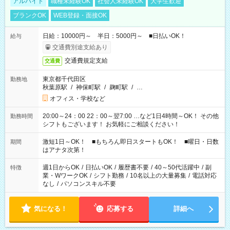
アルバイト
職種未経験OK
社会人未経験OK
大学生歓迎
ブランクOK
WEB登録・面接OK
日給：10000円～ 半日：5000円～ ■日払いOK！
給与
交通費別途支給あり
交通費規定支給
交通費
東京都千代田区
勤務地
秋葉原駅
/
神保町駅
/
麹町駅
/
…
オフィス・学校など
20:00～24：00 22：00～翌7:00 …など1日4時間～OK！ その他
勤務時間
シフトもございます！ お気軽にご相談ください！
激短1日～OK！ ■もちろん即日スタートもOK！ ■曜日・日数
期間
はアナタ次第！
週1日からOK
/
日払いOK
/
履歴書不要
/
40～50代活躍中
/
副
特徴
業・WワークOK
/
シフト勤務
/
10名以上の大量募集
/
電話対応
なし
/
パソコンスキル不要
気になる！
応募する
詳細へ