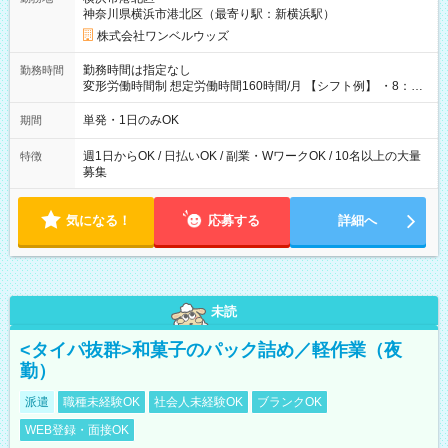
神奈川県横浜市港北区（最寄り駅：新横浜駅）
株式会社ワンベルウッズ
勤務時間は指定なし
勤務時間
変形労働時間制 想定労働時間160時間/月 【シフト例】 ・8：00
～21：00
単発・1日のみOK
期間
週1日からOK / 日払いOK / 副業・WワークOK / 10名以上の大量
特徴
募集
気になる！
応募する
詳細へ
未読
<タイパ抜群>和菓子のパック詰め／軽作業（夜
勤）
派遣
職種未経験OK
社会人未経験OK
ブランクOK
WEB登録・面接OK