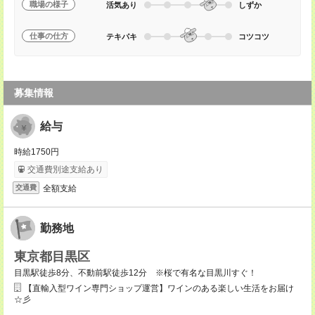
職場の様子
活気あり
しずか
仕事の仕方
テキパキ
コツコツ
募集情報
給与
時給1750円
交通費別途支給あり
全額支給
交通費
勤務地
東京都目黒区
目黒駅徒歩8分、不動前駅徒歩12分 ※桜で有名な目黒川すぐ！
【直輸入型ワイン専門ショップ運営】ワインのある楽しい生活をお届け
☆彡