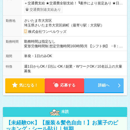
＋交通費支給 ★交通費全額支給！ ┗案件により規定あり ★日払
いOK！（規定あり） ┗働いたその日に現金GET♪ お仕事後はコ
交通費別途支給あり
ンビニATMから 日払い分を引き落とせます！ 【試用期間】試
用期間なし
さいたま市大宮区
勤務地
埼玉県さいたま市大宮区錦町（最寄り駅：大宮駅）
株式会社ワンベルウッズ
勤務時間は指定なし
勤務時間
変形労働時間制 想定労働時間160時間/月 【シフト例】 ・8：00
～21：00
単発・1日のみOK
期間
週1日からOK / 日払いOK / 副業・WワークOK / 10名以上の大量
特徴
募集
気になる！
応募する
詳細へ
未読
【未経験OK】【服装＆髪色自由！】お菓子のピ
ッキング・シール貼り｜短期