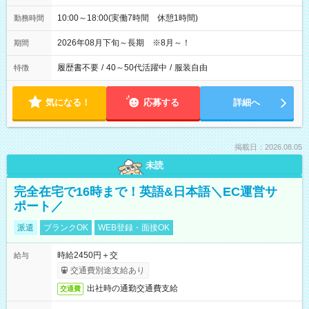
10:00～18:00(実働7時間 休憩1時間)
勤務時間
2026年08月下旬～長期 ※8月～！
期間
履歴書不要
/
40～50代活躍中
/
服装自由
特徴
気になる！
応募する
詳細へ
掲載日：2026.08.05
未読
完全在宅で16時まで！英語&日本語＼EC運営サ
ポート／
派遣
ブランクOK
WEB登録・面接OK
時給2450円＋交
給与
交通費別途支給あり
出社時の通勤交通費支給
交通費