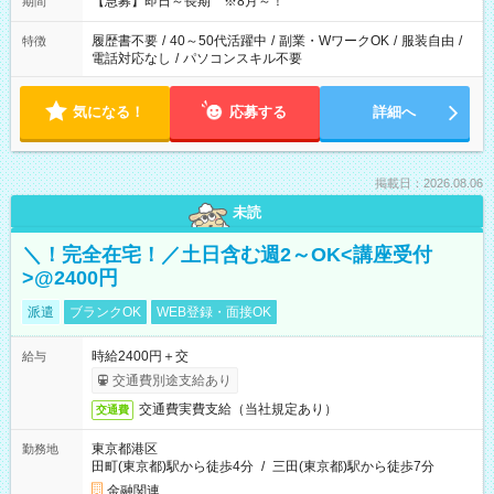
【急募】即日～長期 ※8月～！
期間
履歴書不要
/
40～50代活躍中
/
副業・WワークOK
/
服装自由
/
特徴
電話対応なし
/
パソコンスキル不要
気になる！
応募する
詳細へ
掲載日：2026.08.06
未読
＼！完全在宅！／土日含む週2～OK<講座受付
>@2400円
派遣
ブランクOK
WEB登録・面接OK
時給2400円＋交
給与
交通費別途支給あり
交通費実費支給（当社規定あり）
交通費
東京都港区
勤務地
田町(東京都)駅から徒歩4分
/
三田(東京都)駅から徒歩7分
金融関連