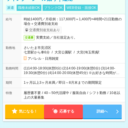
派遣
職種未経験OK
ブランクOK
WEB登録・面接OK
時給1400円／月収例：117,600円＝1,400円×4時間×21日勤務の
給与
場合＋交通費別途支給
交通費別途支給あり
実費支給／当社規定あり。
交通費
さいたま市見沼区
勤務地
七里駅から車6分
/
大宮公園駅
/
大宮(埼玉県)駅
アパレル・日用雑貨
(1)14:00-18:00(休憩0分) (2)14:00-19:00(休憩0分) (3)14:00-
勤務時間
19:30(休憩0分) (4)14:00-20:00(休憩45分) ※お好きな時間が選べ
ます
1ヶ月以上3ヶ月未満／即日～8月末までの期間限定
期間
履歴書不要
/
40～50代活躍中
/
服装自由
/
シフト勤務
/
10名以
特徴
上の大量募集
気になる！
応募する
詳細へ