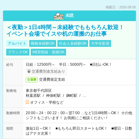
掲載日：2026.08.05
未読
＜夜勤＞1日4時間～未経験でももちろん歓迎！
イベント会場でイスや机の運搬のお仕事
アルバイト
職種未経験OK
社会人未経験OK
大学生歓迎
ブランクOK
WEB登録・面接OK
日給：12500円～ 半日：5000円～ ■日払いOK！
給与
交通費別途支給あり
交通費規定支給
交通費
東京都千代田区
勤務地
秋葉原駅
/
神保町駅
/
麹町駅
/
…
オフィス・学校など
20:00～24：00 22：00～翌7:00 …など1日4時間～OK！ その他
勤務時間
シフトもございます！ お気軽にご相談ください！
激短1日～OK！ ■もちろん即日スタートもOK！ ■曜日・日数
期間
はアナタ次第！