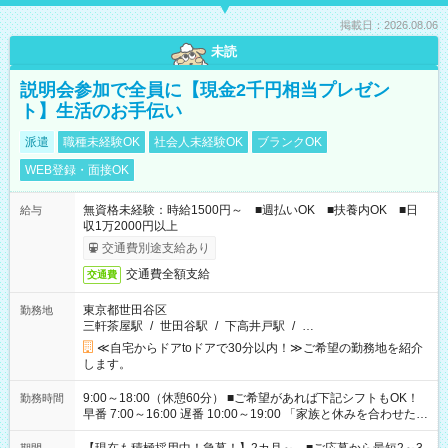
掲載日：2026.08.06
未読
説明会参加で全員に【現金2千円相当プレゼン
ト】生活のお手伝い
派遣
職種未経験OK
社会人未経験OK
ブランクOK
WEB登録・面接OK
無資格未経験：時給1500円～ ■週払いOK ■扶養内OK ■日
給与
収1万2000円以上
交通費別途支給あり
交通費全額支給
交通費
東京都世田谷区
勤務地
三軒茶屋駅
/
世田谷駅
/
下高井戸駅
/
…
≪自宅からドアtoドアで30分以内！≫ご希望の勤務地を紹介
します。
9:00～18:00（休憩60分） ■ご希望があれば下記シフトもOK！
勤務時間
早番 7:00～16:00 遅番 10:00～19:00 「家族と休みを合わせた
い」 「余裕を持って夕飯の準備がしたい」 「できれば残業はし
たくない」 など、ご希望を教えてくださいね。 ※Wワーク希望