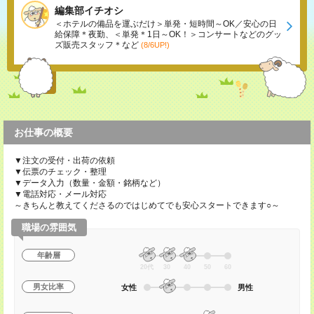
編集部イチオシ
＜ホテルの備品を運ぶだけ＞単発・短時間～OK／安心の日
給保障＊夜勤、＜単発＊1日～OK！＞コンサートなどのグッ
ズ販売スタッフ＊など
(8/6UP!)
お仕事の概要
▼注文の受付・出荷の依頼
▼伝票のチェック・整理
▼データ入力（数量・金額・銘柄など）
▼電話対応・メール対応
～きちんと教えてくださるのではじめてでも安心スタートできます○～
職場の雰囲気
年齢層
20代
30
40
50
60
男女比率
女性
男性