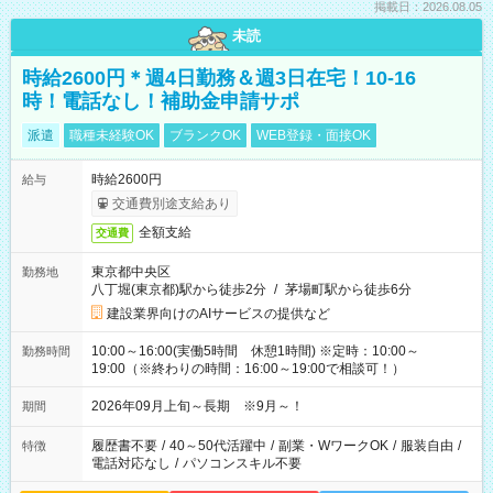
掲載日：2026.08.05
未読
時給2600円＊週4日勤務＆週3日在宅！10-16
時！電話なし！補助金申請サポ
派遣
職種未経験OK
ブランクOK
WEB登録・面接OK
時給2600円
給与
交通費別途支給あり
全額支給
交通費
東京都中央区
勤務地
八丁堀(東京都)駅から徒歩2分
/
茅場町駅から徒歩6分
建設業界向けのAIサービスの提供など
10:00～16:00(実働5時間 休憩1時間) ※定時：10:00～
勤務時間
19:00（※終わりの時間：16:00～19:00で相談可！）
2026年09月上旬～長期 ※9月～！
期間
履歴書不要
/
40～50代活躍中
/
副業・WワークOK
/
服装自由
/
特徴
電話対応なし
/
パソコンスキル不要