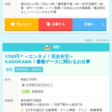
週1日からOK
/
日払いOK
/
履歴書不要
/
40～50代活躍中
/
副
特徴
業・WワークOK
/
シフト勤務
/
10名以上の大量募集
/
電話対応
なし
/
パソコンスキル不要
気になる！
応募する
詳細へ
掲載日：2026.08.06
未読
1750円＊＜エンタメ！完全在宅＞
KADOKAWA！書籍データに関わるお仕事
派遣
WEB登録・面接OK
時給1750円
給与
交通費別途支給あり
全額支給
交通費
東京都千代田区
勤務地
飯田橋駅から徒歩3分
/
九段下駅から徒歩7分
【大手出版社】出版事業・ゲーム事業・アニメ・映像事業