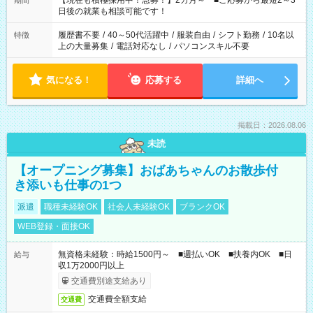
【現在も積極採用中！急募！】2カ月～ ■ご応募から最短2～3
期間
の方へ 今ご覧のお仕事で希望する勤務時間と、もう1つのお仕事
日後の就業も相談可能です！
の勤務時間。 合計で週40時間を超える場合は応募できません。
履歴書不要
/
40～50代活躍中
/
服装自由
/
シフト勤務
/
10名以
特徴
上の大量募集
/
電話対応なし
/
パソコンスキル不要
気になる！
応募する
詳細へ
掲載日：2026.08.06
未読
【オープニング募集】おばあちゃんのお散歩付
き添いも仕事の1つ
派遣
職種未経験OK
社会人未経験OK
ブランクOK
WEB登録・面接OK
無資格未経験：時給1500円～ ■週払いOK ■扶養内OK ■日
給与
収1万2000円以上
交通費別途支給あり
交通費全額支給
交通費