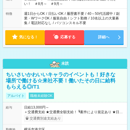
い！ ＃8月～ ＃9月～
週1日からOK
/
日払いOK
/
履歴書不要
/
40～50代活躍中
/
副
特徴
業・WワークOK
/
服装自由
/
シフト勤務
/
10名以上の大量募
集
/
電話対応なし
/
パソコンスキル不要
気になる！
応募する
詳細へ
未読
ちいさいかわいいキャラのイベントも！好きな
場所で働ける☆来社不要！働いたその日に給料
もらえる◎/T1
アルバイト
職種未経験OK
日給13,000円～
給与
＋交通費支給 ★交通費全額支給！ ┗案件により規定あり ★日払
いOK！（規定あり） ┗働いたその日に現金GET♪ お仕事後はコ
交通費別途支給あり
ンビニATMから 日払い分を引き落とせます！ 【試用期間】試
用期間なし
横浜市港北区
勤務地