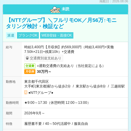
掲載日：2026.08.06
未読
【NTTグループ】＼フルリモOK／月56万↑モニ
タリング検討・検証など
派遣
ブランクOK
WEB登録・面接OK
時給3,400円【月収例】約569,000円（時給3,400円×実働
給与
7.50h×21日+残業10h）+交通費
交通費別途支給あり
○通勤交通費の支給あり（当社規定による）
交通費
30万円～
月収例
東京都千代田区
勤務地
大手町(東京都)駅から徒歩2分
/
東京駅から徒歩8分
/
三越前駅
●NTTグループ●
★9:00～17:30（休憩時間 12:00～13:00）
勤務時間
2026年9月～
期間
履歴書不要
/
40～50代活躍中
/
服装自由
特徴