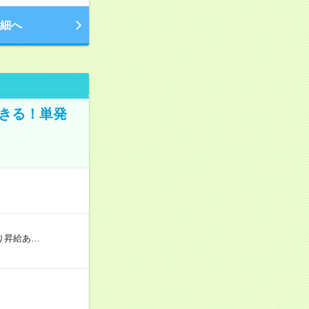
細へ
きる！単発
り昇給あ…