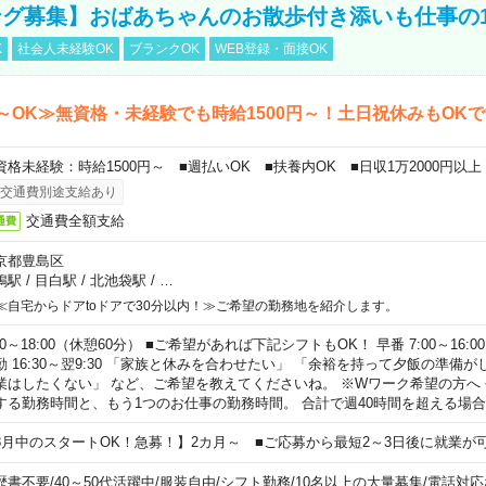
グ募集】おばあちゃんのお散歩付き添いも仕事の
K
社会人未経験OK
ブランクOK
WEB登録・面接OK
～OK≫無資格・未経験でも時給1500円～！土日祝休みもOK
資格未経験：時給1500円～ ■週払いOK ■扶養内OK ■日収1万2000円以上
交通費別途支給あり
交通費全額支給
通費
京都豊島区
鴨駅
/
目白駅
/
北池袋駅
/
…
≪自宅からドアtoドアで30分以内！≫ご希望の勤務地を紹介します。
00～18:00（休憩60分） ■ご希望があれば下記シフトもOK！ 早番 7:00～16:00 遅
勤 16:30～翌9:30 「家族と休みを合わせたい」 「余裕を持って夕飯の準備
業はしたくない」 など、ご希望を教えてくださいね。 ※Wワーク希望の方へ
する勤務時間と、もう1つのお仕事の勤務時間。 合計で週40時間を超える場
8月中のスタートOK！急募！】2カ月～ ■ご応募から最短2～3日後に就業が
歴書不要
/
40～50代活躍中
/
服装自由
/
シフト勤務
/
10名以上の大量募集
/
電話対応