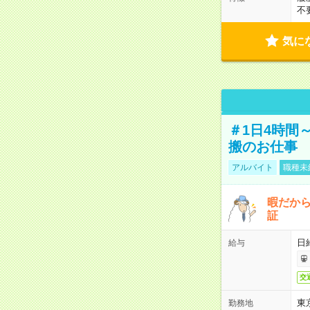
不
気に
＃1日4時間
搬のお仕事
アルバイト
職種未
暇だか
証
日
給与
交
東
勤務地