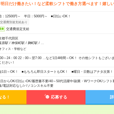
ら明日だけ働きたい！など柔軟シフトで働き方選べます！嬉し
給：12500円～ 半日：5000円～ ■日払いOK！
交通費別途支給あり
交通費規定支給
通費
京都千代田区
葉原駅
/
神保町駅
/
麹町駅
/
…
オフィス・学校など
0:00～24：00 22：00～翌7:00 …など1日4時間～OK！ その他シフトもござ
ください！
短1日～OK！ ■もちろん即日スタートもOK！ ■曜日・日数はアナタ次第！
1日からOK
/
日払いOK
/
履歴書不要
/
40～50代活躍中
/
副業・WワークOK
/
シフト
集
/
電話対応なし
/
パソコンスキル不要
なる！
応募する
詳