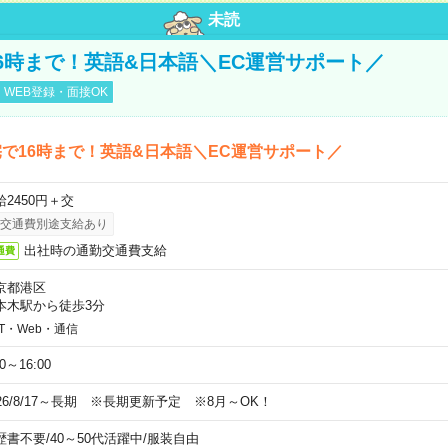
未読
6時まで！英語&日本語＼EC運営サポート／
WEB登録・面接OK
で16時まで！英語&日本語＼EC運営サポート／
給2450円＋交
交通費別途支給あり
出社時の通勤交通費支給
通費
京都港区
本木駅から徒歩3分
IT・Web・通信
00～16:00
026/8/17～長期 ※長期更新予定 ※8月～OK！
歴書不要
/
40～50代活躍中
/
服装自由