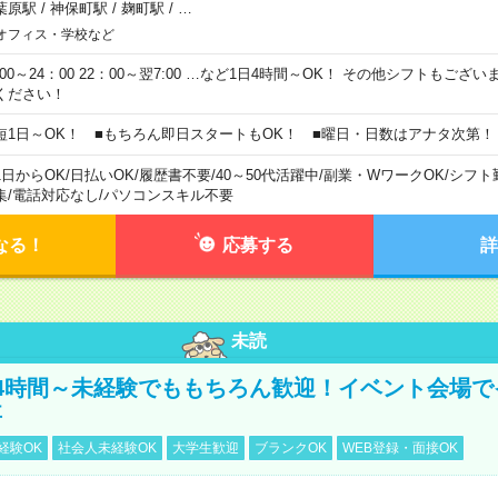
葉原駅
/
神保町駅
/
麹町駅
/
…
オフィス・学校など
0:00～24：00 22：00～翌7:00 …など1日4時間～OK！ その他シフトもござ
ください！
短1日～OK！ ■もちろん即日スタートもOK！ ■曜日・日数はアナタ次第！
1日からOK
/
日払いOK
/
履歴書不要
/
40～50代活躍中
/
副業・WワークOK
/
シフト
集
/
電話対応なし
/
パソコンスキル不要
なる！
応募する
詳
未読
4時間～未経験でももちろん歓迎！イベント会場で
事
経験OK
社会人未経験OK
大学生歓迎
ブランクOK
WEB登録・面接OK