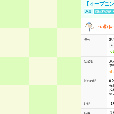
【オープニン
派遣
職種未経験O
≪週3日
無
給与
交
東
勤務地
巣
9:
勤務時間
夜
残
望
【
期間
履
特徴