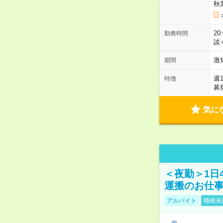
秋
2
勤務時間
談
激
期間
週
特徴
募
気に
＜夜勤＞1日
運搬のお仕
アルバイト
職種未