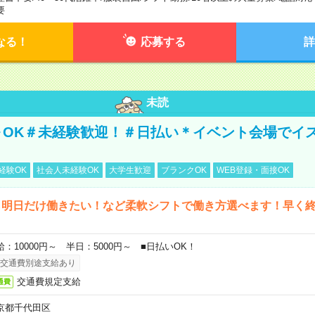
要
なる！
応募する
詳
未読
～OK＃未経験歓迎！＃日払い＊イベント会場でイ
経験OK
社会人未経験OK
大学生歓迎
ブランクOK
WEB登録・面接OK
ら明日だけ働きたい！など柔軟シフトで働き方選べます！早く
給：10000円～ 半日：5000円～ ■日払いOK！
交通費別途支給あり
交通費規定支給
通費
京都千代田区