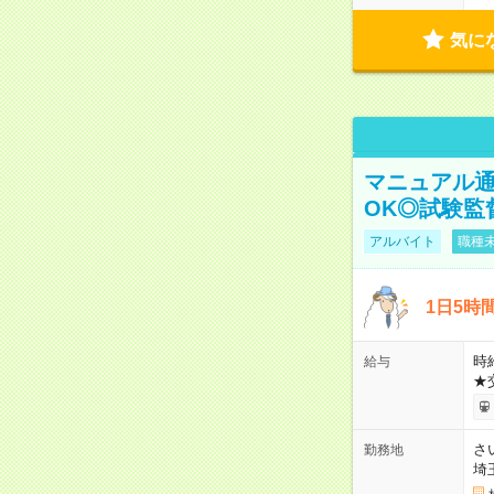
気に
マニュアル通
OK◎試験監
アルバイト
職種未
1日5時
時給
給与
★
さ
勤務地
埼