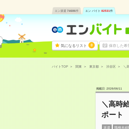
エン派遣
74686
件
エン バイト
82531
件
0
気になるリスト
保存した希
バイトTOP
関東
東京都
渋谷区
＼高
掲載日 :
2026
/
06
/
11
＼高時給
ポート
派遣
職種未経