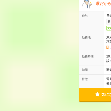
暇だか
日
給与
交
東
勤務地
秋
2
勤務時間
談
激
期間
週
特徴
募
気に