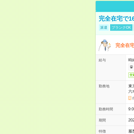
完全在宅で1
派遣
ブランクOK
完全在宅
時
給与
交
東
勤務地
六
9:
勤務時間
2
期間
履
特徴