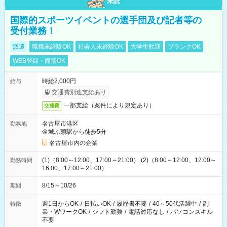
未読
国際的スポーツイベントの選手団及び記者等の
受付業務！
派遣
職種未経験OK
社会人未経験OK
大学生歓迎
ブランクOK
WEB登録・面接OK
時給2,000円
給与
交通費別途支給あり
一部支給（案件により規定あり）
交通費
名古屋市港区
勤務地
金城ふ頭駅から徒歩5分
名古屋市内の企業
(1)（8:00～12:00、17:00～21:00） (2)（8:00～12:00、12:00～
勤務時間
16:00、17:00～21:00）
8/15～10/26
期間
週1日からOK
/
日払いOK
/
履歴書不要
/
40～50代活躍中
/
副
特徴
業・WワークOK
/
シフト勤務
/
電話対応なし
/
パソコンスキル
不要