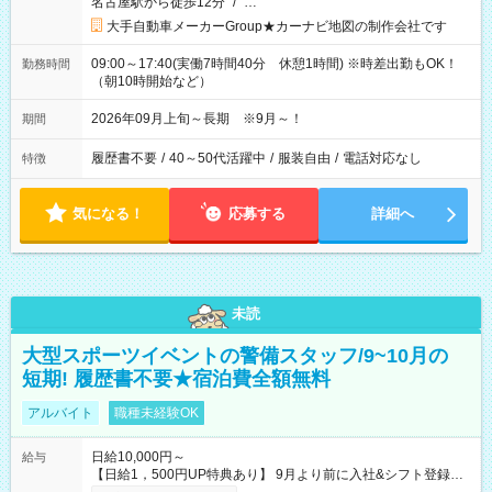
名古屋駅から徒歩12分
/
…
大手自動車メーカーGroup★カーナビ地図の制作会社です
09:00～17:40(実働7時間40分 休憩1時間) ※時差出勤もOK！
勤務時間
（朝10時開始など）
2026年09月上旬～長期 ※9月～！
期間
履歴書不要
/
40～50代活躍中
/
服装自由
/
電話対応なし
特徴
気になる！
応募する
詳細へ
未読
大型スポーツイベントの警備スタッフ/9~10月の
短期! 履歴書不要★宿泊費全額無料
アルバイト
職種未経験OK
日給10,000円～
給与
【日給1，500円UP特典あり】 9月より前に入社&シフト登録す