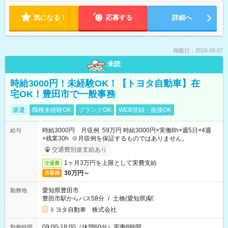
気になる！
応募する
詳細へ
掲載日：2026.08.07
未読
時給3000円！未経験OK！【トヨタ自動車】在
宅OK！豊田市で一般事務
派遣
職種未経験OK
ブランクOK
WEB登録・面接OK
時給3000円 月収例 59万円 時給3000円×実働8h×週5日×4週
給与
+残業30h ※月収例を保証するものではありません。
交通費別途支給あり
1ヶ月3万円を上限として実費支給
交通費
30万円～
月収例
愛知県豊田市
勤務地
豊田市駅からバス58分
/
土橋(愛知県)駅
トヨタ自動車 株式会社
09:00-18:00（休憩60分）実働8時間
勤務時間