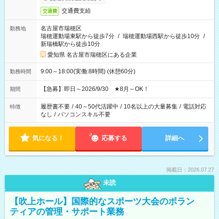
交通費支給
交通費
名古屋市瑞穂区
勤務地
瑞穂運動場東駅から徒歩7分
/
瑞穂運動場西駅から徒歩10分
/
新瑞橋駅から徒歩10分
愛知県 名古屋市瑞穂区にある企業
9:00～18:00(実働:8時間) (休憩60分)
勤務時間
【急募】即日～2026/9/30 ★8月～OK！
期間
履歴書不要
/
40～50代活躍中
/
10名以上の大量募集
/
電話対応
特徴
なし
/
パソコンスキル不要
気になる！
応募する
詳細へ
掲載日：2026.07.27
未読
【吹上ホール】国際的なスポーツ大会のボラン
ティアの管理・サポート業務