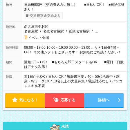
日給9600円（交通費込みor無し） ■日払いOK！ ■日給保証
給与
あり！
交通費別途支給あり
名古屋市中村区
勤務地
名古屋駅
/
名鉄名古屋駅
/
近鉄名古屋駅
/
…
イベント会場
09:00～18:00 10:00～19:00 09:00～13:00 …など1日4時間～
勤務時間
OK！ その他シフトもございます！ お気軽にご相談ください！
激短1日～OK！ ■もちろん即日スタートもOK！ ■曜日・日数
期間
はアナタ次第！
週1日からOK
/
日払いOK
/
履歴書不要
/
40～50代活躍中
/
副
特徴
業・WワークOK
/
10名以上の大量募集
/
電話対応なし
/
パソコ
ンスキル不要
気になる！
応募する
詳細へ
未読