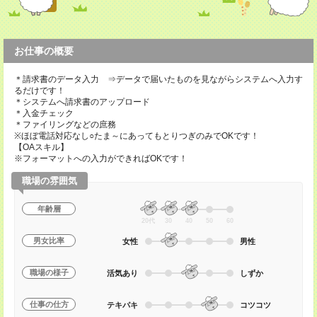
お仕事の概要
＊請求書のデータ入力 ⇒データで届いたものを見ながらシステムへ入力す
るだけです！
＊システムへ請求書のアップロード
＊入金チェック
＊ファイリングなどの庶務
※ほぼ電話対応なし○たま～にあってもとりつぎのみでOKです！
【OAスキル】
※フォーマットへの入力ができればOKです！
職場の雰囲気
年齢層
20代
30
40
50
60
男女比率
女性
男性
職場の様子
活気あり
しずか
仕事の仕方
テキパキ
コツコツ