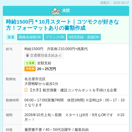
掲載日：2026.08.07
未読
時給1500円＊10月スタート｜コツモクが好きな
方！フォーマットありの書類作成
派遣
職種未経験OK
ブランクOK
WEB登録・面接OK
時給1500円 月収例 210,000円+残業代
給与
交通費別途支給あり
全額支給
交通費
20～25万円
月収例
名古屋市北区
勤務地
大曽根駅から徒歩1分
【大手】航空測量・建設コンサルタントを手掛ける企業
09:00～17:00(実働7時間 休憩1時間) ※定時は9：00～17：10
勤務時間
となります
2026年10月上旬～長期 スタートは8月・9月もOKです ※10
期間
月～！
履歴書不要
/
40～50代活躍中
/
服装自由
特徴