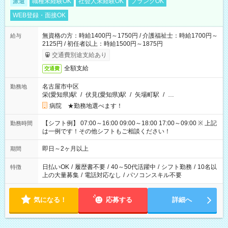
派遣
職種未経験OK
社会人未経験OK
ブランクOK
WEB登録・面接OK
無資格の方：時給1400円～1750円 / 介護福祉士：時給1700円～
給与
2125円 / 初任者以上：時給1500円～1875円
交通費別途支給あり
全額支給
交通費
名古屋市中区
勤務地
栄(愛知県)駅
/
伏見(愛知県)駅
/
矢場町駅
/
…
病院 ★勤務地選べます！
【シフト例】 07:00～16:00 09:00～18:00 17:00～09:00 ※ 上記
勤務時間
は一例です！その他シフトもご相談ください！
即日～2ヶ月以上
期間
日払いOK
/
履歴書不要
/
40～50代活躍中
/
シフト勤務
/
10名以
特徴
上の大量募集
/
電話対応なし
/
パソコンスキル不要
気になる！
応募する
詳細へ