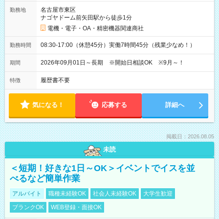
名古屋市東区
勤務地
ナゴヤドーム前矢田駅から徒歩1分
電機・電子・OA・精密機器関連商社
08:30-17:00（休憩45分）実働7時間45分（残業少なめ！）
勤務時間
2026年09月01日～長期 ※開始日相談OK ※9月～！
期間
履歴書不要
特徴
気になる！
応募する
詳細へ
掲載日：2026.08.05
未読
＜短期！好きな1日～OK＞イベントでイスを並
べるなど簡単作業
アルバイト
職種未経験OK
社会人未経験OK
大学生歓迎
ブランクOK
WEB登録・面接OK