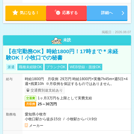
気になる！
応募する
詳細へ
掲載日：2026.08.07
未読
【在宅勤務OK】時給1800円！17時まで＊未経
験OK！小牧口での秘書
派遣
職種未経験OK
ブランクOK
WEB登録・面接OK
時給1800円 月収例 29万円 時給1800円×実働7h45m×週5日×4
給与
週+残業10h ※月収例を保証するものではありません。
交通費別途支給あり
1ヶ月3万円を上限として実費支給
交通費
25～30万円
月収例
愛知県小牧市
勤務地
小牧口駅から徒歩15分
/
小牧駅からバス9分
メーカー