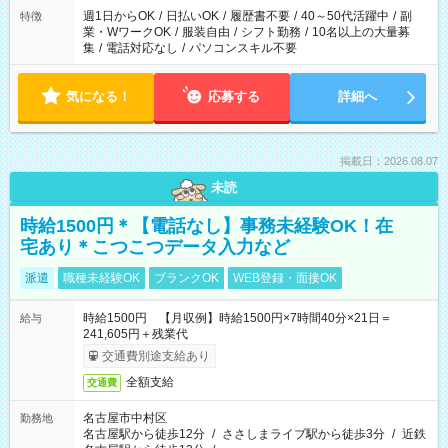
週1日からOK
/
日払いOK
/
履歴書不要
/
40～50代活躍中
/
副
特徴
業・WワークOK
/
服装自由
/
シフト勤務
/
10名以上の大量募
集
/
電話対応なし
/
パソコンスキル不要
気になる！
応募する
詳細へ
掲載日：2026.08.07
未読
時給1500円＊【電話なし】事務未経験OK！在
宅あり＊こつこつデータ入力など
派遣
職種未経験OK
ブランクOK
WEB登録・面接OK
時給1500円 【月収例】時給1500円×7時間40分×21日＝
給与
241,605円＋残業代
交通費別途支給あり
全額支給
交通費
名古屋市中村区
勤務地
名古屋駅から徒歩12分
/
ささしまライブ駅から徒歩3分
/
近鉄