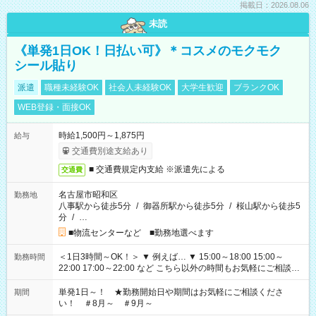
掲載日：2026.08.06
未読
《単発1日OK！日払い可》＊コスメのモクモク
シール貼り
派遣
職種未経験OK
社会人未経験OK
大学生歓迎
ブランクOK
WEB登録・面接OK
時給1,500円～1,875円
給与
交通費別途支給あり
■ 交通費規定内支給 ※派遣先による
交通費
名古屋市昭和区
勤務地
八事駅から徒歩5分
/
御器所駅から徒歩5分
/
桜山駅から徒歩5
分
/
…
■物流センターなど ■勤務地選べます
＜1日3時間～OK！＞ ▼ 例えば… ▼ 15:00～18:00 15:00～
勤務時間
22:00 17:00～22:00 など こちら以外の時間もお気軽にご相談く
ださい！
単発1日～！ ★勤務開始日や期間はお気軽にご相談くださ
期間
い！ ＃8月～ ＃9月～