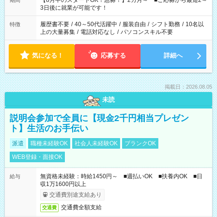
【8月中のスタートOK！急募！】2カ月～ ■ご応募から最短2～
期間
ね。 ※Wワーク希望の方へ 今ご覧のお仕事で希望する勤務時間
3日後に就業が可能です！
と、もう1つのお仕事の勤務時間。 合計で週40時間を超える場
合は応募できません。
履歴書不要
/
40～50代活躍中
/
服装自由
/
シフト勤務
/
10名以
特徴
上の大量募集
/
電話対応なし
/
パソコンスキル不要
気になる！
応募する
詳細へ
掲載日：2026.08.05
未読
説明会参加で全員に【現金2千円相当プレゼン
ト】生活のお手伝い
派遣
職種未経験OK
社会人未経験OK
ブランクOK
WEB登録・面接OK
無資格未経験：時給1450円～ ■週払いOK ■扶養内OK ■日
給与
収1万1600円以上
交通費別途支給あり
交通費全額支給
交通費