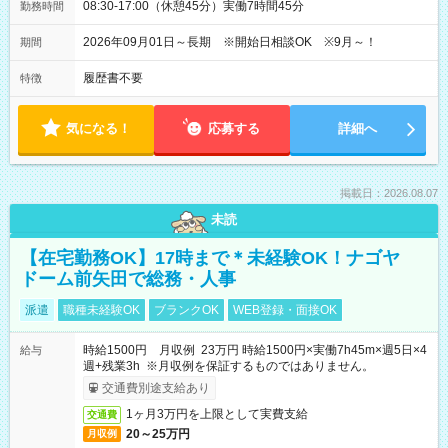
08:30-17:00（休憩45分）実働7時間45分
勤務時間
2026年09月01日～長期 ※開始日相談OK ※9月～！
期間
履歴書不要
特徴
気になる！
応募する
詳細へ
掲載日：2026.08.07
未読
【在宅勤務OK】17時まで＊未経験OK！ナゴヤ
ドーム前矢田で総務・人事
派遣
職種未経験OK
ブランクOK
WEB登録・面接OK
時給1500円 月収例 23万円 時給1500円×実働7h45m×週5日×4
給与
週+残業3h ※月収例を保証するものではありません。
交通費別途支給あり
1ヶ月3万円を上限として実費支給
交通費
20～25万円
月収例