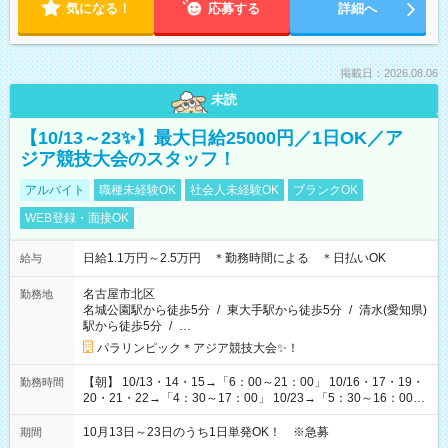
気になる！
応募する
詳細へ
掲載日：2026.08.06
未読
【10/13～23✨】最大日給25000円／1日OK／ア
ジア競技大会のスタッフ！
アルバイト
職種未経験OK
社会人未経験OK
ブランクOK
WEB登録・面接OK
日給1.1万円～2.5万円 ＊勤務時間による ＊日払いOK
給与
名古屋市北区
勤務地
名城公園駅から徒歩5分
/
東大手駅から徒歩5分
/
清水(愛知県)
駅から徒歩5分
/
…
パラリンピック＊アジア競技大会✨！
【朝】 10/13・14・15→「6：00～21：00」 10/16・17・19・
勤務時間
20・21・22→「4：30～17：00」 10/23→「5：30～16：00」
【夕方】 10/16・17・19～21→「17：00～26：00」
10/22→「17：00～24：30」 10/23→「16：00～23：00」 ＊
10月13日～23日のうち1日単発OK！ ※急募
期間
勤務時間に関して、面談時にしっかりお伝えします！ 朝だ