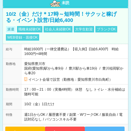
未読
10/2（金）だけ＊17時～短時間！サクッと稼げ
る・イベント設営/日給6,400
派遣
職種未経験OK
社会人未経験OK
大学生歓迎
ブランクOK
WEB登録・面接OK
時給1600円（一律交通費込）【収入例】日給6,400円 時給
給与
1600円×4時間
愛知県豊川市
勤務地
国府(愛知県)駅から車9分
/
豊川駅から車19分
/
豊川稲荷駅か
ら車20
イベント会場で設営（勤務地：愛知県豊川市白鳥町）
17：00～21：00（実働4時間） 休憩 なし トイレ・水分補給は
勤務時間
随時可能
10/2（金）1日だけ
期間
週1日からOK
/
履歴書不要
/
副業・WワークOK
/
服装自由
/
電
特徴
話対応なし
/
パソコンスキル不要