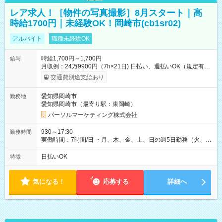
レア求人！［物件の写真撮影］8月スタート｜高
時給1700円｜未経験OK！岡崎市(cb1sr02)
アルバイト
職種未経験OK
時給1,700円～1,700円
給与
月収例：24万9900円（7h×21日) 日払い、週払いOK（規定有
り） 【試用期間】試用期間なし
交通費別途支給あり
愛知県岡崎市
勤務地
愛知県岡崎市（最寄り駅：東岡崎）
パーソルマーケティング株式会社
930～17:30
勤務時間
実働時間：7時間/日 ・月、木、金、土、日の週5日勤務（火、水
は固定休です／夏季、年末年始等、長期休暇有り！） ・ワンシ
フト！ 残業ほぼナシ（0～5h/月）
日払いOK
特徴
気になる！
応募する
詳細へ