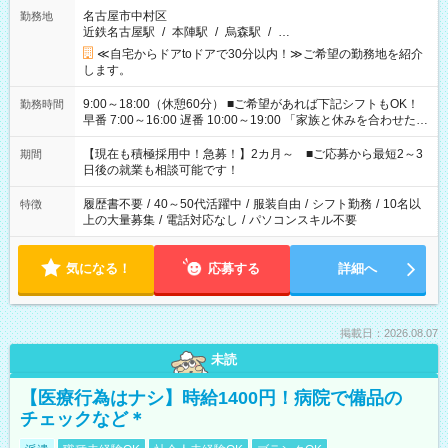
名古屋市中村区
勤務地
近鉄名古屋駅
/
本陣駅
/
烏森駅
/
…
≪自宅からドアtoドアで30分以内！≫ご希望の勤務地を紹介
します。
9:00～18:00（休憩60分） ■ご希望があれば下記シフトもOK！
勤務時間
早番 7:00～16:00 遅番 10:00～19:00 「家族と休みを合わせた
い」 「余裕を持って夕飯の準備がしたい」 「できれば残業はし
たくない」 など、ご希望を教えてくださいね。 ※Wワーク希望
【現在も積極採用中！急募！】2カ月～ ■ご応募から最短2～3
期間
の方へ 今ご覧のお仕事で希望する勤務時間と、もう1つのお仕事
日後の就業も相談可能です！
の勤務時間。 合計で週40時間を超える場合は応募できません。
履歴書不要
/
40～50代活躍中
/
服装自由
/
シフト勤務
/
10名以
特徴
上の大量募集
/
電話対応なし
/
パソコンスキル不要
気になる！
応募する
詳細へ
掲載日：2026.08.07
未読
【医療行為はナシ】時給1400円！病院で備品の
チェックなど＊