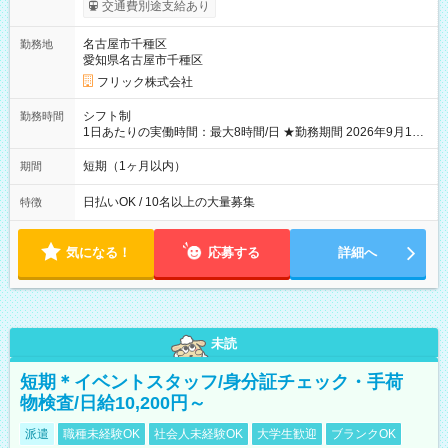
ると 期間中(9/16~10/23) の日給がUP! 日給1万1500円でしっか
交通費別途支給あり
り稼げます♪ 【試用期間】試用期間なし
名古屋市千種区
勤務地
愛知県名古屋市千種区
フリック株式会社
シフト制
勤務時間
1日あたりの実働時間：最大8時間/日 ★勤務期間 2026年9月16
日~2026年10月23日 短期勤務OK! 期間中フル勤務できる方優遇
※週3~5日勤務(勤務日数応相談) ※期間前から勤務スタートも可
短期（1ヶ月以内）
期間
能です! ★勤務時間 8:00~17:00(休憩1時間) ※現場により変動あ
り ※夜勤シフトあり
日払いOK / 10名以上の大量募集
特徴
気になる！
応募する
詳細へ
未読
短期＊イベントスタッフ/身分証チェック・手荷
物検査/日給10,200円～
派遣
職種未経験OK
社会人未経験OK
大学生歓迎
ブランクOK