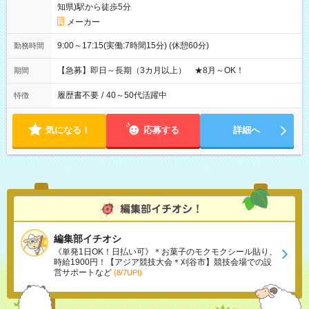
知県)駅から徒歩5分
メーカー
9:00～17:15(実働:7時間15分) (休憩60分)
勤務時間
【急募】即日～長期（3カ月以上） ★8月～OK！
期間
履歴書不要
/
40～50代活躍中
特徴
気になる！
応募する
詳細へ
編集部イチオシ
《単発1日OK！日払い可》＊お菓子のモクモクシール貼り、
時給1900円！【アジア競技大会＊刈谷市】競技会場での設
営サポートなど
(8/7UP!)