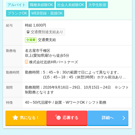
アルバイト
職種未経験OK
社会人未経験OK
大学生歓迎
ブランクOK
WEB登録・面接OK
時給 1,600円
給与
交通費別途支給あり
交通費支給
交通費
名古屋市千種区
勤務地
吹上(愛知県)駅から徒歩5分
株式会社近鉄HRパートナーズ
勤務時間：5：45～9：30の範囲で日によって異なります。
勤務時間
(1)5：45～18：45（休憩1時間）ホテル前泊あり！
(2)6：00～19：00（休憩1時間）ホテル前泊あり！
(3)6：45～19：45（休憩1時間） (4)7：
勤務期間：2026年9月16日～29日、10月15日～24日 ※シフト
期間
30～20：30（休憩1時間） (5)8：30～18：00（休憩
制勤務となります
1時間） (6)9：30～21：30（休憩1時間）
40～50代活躍中
/
副業・WワークOK
/
シフト勤務
特徴
気になる！
応募する
詳細へ