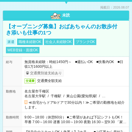
掲載日：2026.08.07
未読
【オープニング募集】おばあちゃんのお散歩付
き添いも仕事の1つ
派遣
職種未経験OK
社会人未経験OK
ブランクOK
WEB登録・面接OK
無資格未経験：時給1450円～ ■週払いOK ■扶養内OK ■日
給与
収1万1600円以上
交通費別途支給あり
交通費全額支給
交通費
名古屋市千種区
勤務地
名古屋大学駅
/
千種駅
/
東山公園(愛知県)駅
/
…
≪自宅からドアtoドアで30分以内！≫ご希望の勤務地を紹介
します。
9:00～18:00（休憩60分） ■ご希望があれば下記シフトもOK！
勤務時間
早番 7:00～16:00 遅番 10:00～19:00 夜勤 16:30～翌9:30 「家族
と休みを合わせたい」 「余裕を持って夕飯の準備がしたい」
「できれば残業はしたくない」 など、ご希望を教えてください