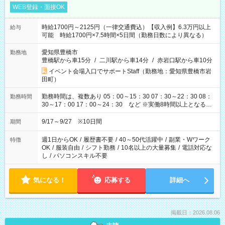
WEB登録・面接OK
時給1700円～2125円（一律交通費込）【収入例】6.3万円以上
給与
可能 時給1700円×7.5時間×5日間（勤務日数により異なる）
愛知県豊橋市
勤務地
豊橋駅から車15分
/
二川駅から車14分
/
赤岩口駅から車10分
イベント会場入口でサポートStaff（勤務地：愛知県豊橋市岩
田町）
勤務時間は、複数あり 05：00～15：30 07：30～22：30 08：
勤務時間
30～17：00 17：00～24：30 など ※実働8時間以上となる勤
務もあります。 【休憩】60分+他休憩あり 交替で取得します。
安全面に配慮しこまめな休憩があります。
9/17～9/27 ※10日間
期間
週1日からOK
/
履歴書不要
/
40～50代活躍中
/
副業・Wワーク
特徴
OK
/
服装自由
/
シフト勤務
/
10名以上の大量募集
/
電話対応な
し
/
パソコンスキル不要
気になる！
応募する
詳細へ
掲載日：2026.08.06