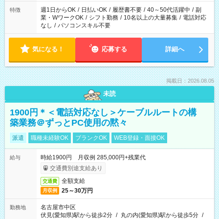
け、夕方だけ、などもOKです！
週1日からOK
/
日払いOK
/
履歴書不要
/
40～50代活躍中
/
副
特徴
業・WワークOK
/
シフト勤務
/
10名以上の大量募集
/
電話対応
なし
/
パソコンスキル不要
気になる！
応募する
詳細へ
掲載日：2026.08.05
未読
1900円＊＜電話対応なし＞ケーブルルートの構
築業務＠ずっとPC使用の黙々
派遣
職種未経験OK
ブランクOK
WEB登録・面接OK
時給1900円 月収例 285,000円+残業代
給与
交通費別途支給あり
全額支給
交通費
25～30万円
月収例
名古屋市中区
勤務地
伏見(愛知県)駅から徒歩2分
/
丸の内(愛知県)駅から徒歩5分
/