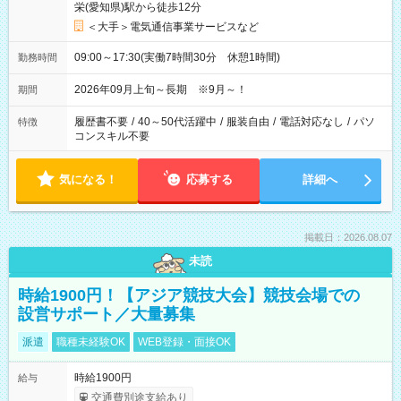
栄(愛知県)駅から徒歩12分
＜大手＞電気通信事業サービスなど
09:00～17:30(実働7時間30分 休憩1時間)
勤務時間
2026年09月上旬～長期 ※9月～！
期間
履歴書不要
/
40～50代活躍中
/
服装自由
/
電話対応なし
/
パソ
特徴
コンスキル不要
気になる！
応募する
詳細へ
掲載日：2026.08.07
未読
時給1900円！【アジア競技大会】競技会場での
設営サポート／大量募集
派遣
職種未経験OK
WEB登録・面接OK
時給1900円
給与
交通費別途支給あり