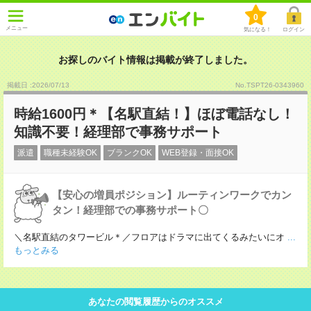
0
メニュー
気になる！
ログイン
お探しのバイト情報は掲載が終了しました。
掲載日 :2026
/
07
/
13
No.TSPT26-0343960
時給1600円＊【名駅直結！】ほぼ電話なし！
知識不要！経理部で事務サポート
派遣
職種未経験OK
ブランクOK
WEB登録・面接OK
【安心の増員ポジション】ルーティンワークでカン
タン！経理部での事務サポート〇
＼名駅直結のタワービル＊／フロアはドラマに出てくるみたいにオ
...
もっとみる
あなたの閲覧履歴からのオススメ