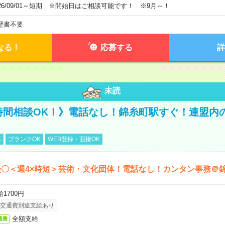
026/09/01～短期 ※開始日はご相談可能です！ ※9月～！
歴書不要
なる！
応募する
詳
未読
《時間相談OK！》電話なし！錦糸町駅すぐ！連盟内
K
ブランクOK
WEB登録・面接OK
〇＜週4×時短＞芸術・文化団体！電話なし！カンタン事務＠
1700円
交通費別途支給あり
全額支給
通費