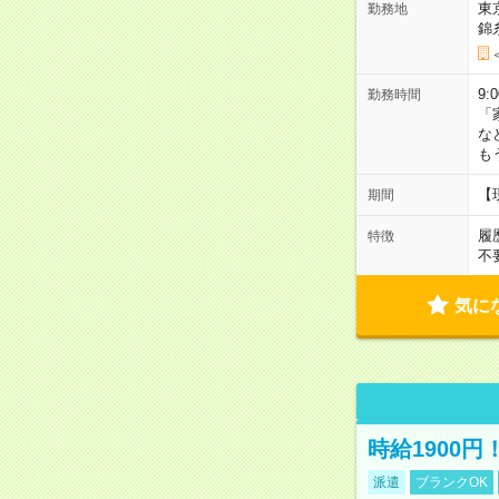
東
勤務地
錦
9:
勤務時間
「
な
も
【
期間
履
特徴
不
気に
時給1900
派遣
ブランクOK