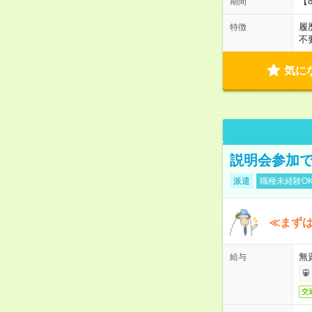
【
期間
履
特徴
不
気に
説明会参加で
派遣
職種未経験O
≪まずは
無
給与
交