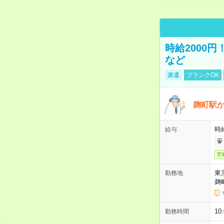
時給2000
など
派遣
ブランクOK
麹町駅
時
給与
交
東
勤務地
麹
1
勤務時間