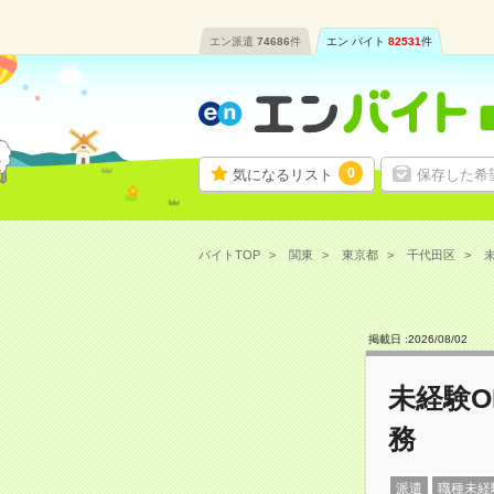
エン派遣
74686
件
エン バイト
82531
件
0
気になるリスト
保存した希
バイトTOP
関東
東京都
千代田区
未
掲載日 :
2026
/
08
/
02
未経験
務
派遣
職種未経