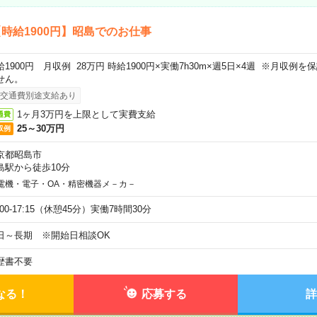
時給1900円】昭島でのお仕事
給1900円 月収例 28万円 時給1900円×実働7h30m×週5日×4週 ※月収例
せん。
交通費別途支給あり
1ヶ月3万円を上限として実費支給
通費
25～30万円
収例
京都昭島市
島駅から徒歩10分
電機・電子・OA・精密機器メ－カ－
:00-17:15（休憩45分）実働7時間30分
日～長期 ※開始日相談OK
歴書不要
なる！
応募する
詳