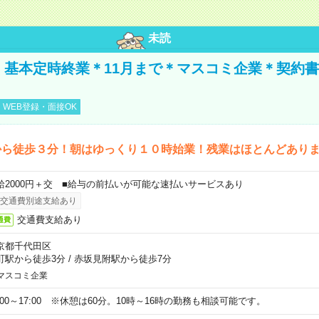
未読
円！基本定時終業＊11月まで＊マスコミ企業＊契約
WEB登録・面接OK
から徒歩３分！朝はゆっくり１０時始業！残業はほとんどあり
給2000円＋交 ■給与の前払いが可能な速払いサービスあり
交通費別途支給あり
交通費支給あり
通費
京都千代田区
町駅から徒歩3分
/
赤坂見附駅から徒歩7分
マスコミ企業
0:00～17:00 ※休憩は60分。10時～16時の勤務も相談可能です。