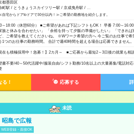
京都墨田区
糸町駅
/
とうきょうスカイツリー駅
/
京成曳舟駅
/
…
≪自宅からドアtoドアで30分以内！≫ご希望の勤務地を紹介します。
00～18:00（休憩60分） ■ご希望があれば下記シフトもOK！ 早番 7:00～16:00 遅
家族と休みを合わせたい」 「余裕を持って夕飯の準備がしたい」 「できれば
ど、ご希望を教えてくださいね。 ※Wワーク希望の方へ 今ご覧のお仕事で希
う1つのお仕事の勤務時間。 合計で週40時間を超える場合は応募できません。
現在も積極採用中！急募！】2カ月～ ■ご応募から最短2～3日後の就業も相
歴書不要
/
40～50代活躍中
/
服装自由
/
シフト勤務
/
10名以上の大量募集
/
電話対応
要
なる！
応募する
詳
未読
円！昭島で広報
WEB登録・面接OK