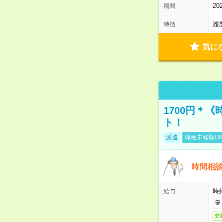
2
期間
履
特徴
気に
1700円＊
ト！
派遣
職種未経験O
時間相談
時給
給与
交