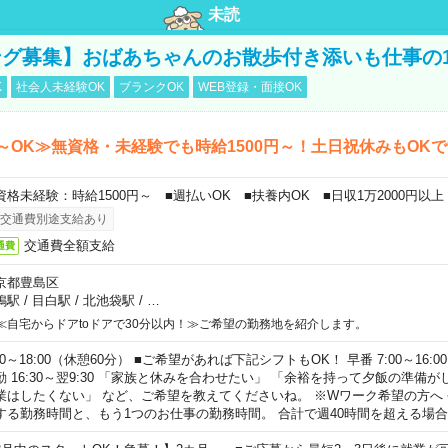
未読
グ募集】おばあちゃんのお散歩付き添いも仕事の
K
社会人未経験OK
ブランクOK
WEB登録・面接OK
～OK≫無資格・未経験でも時給1500円～！土日祝休みもOK
資格未経験：時給1500円～ ■週払いOK ■扶養内OK ■日収1万2000円以上
交通費別途支給あり
交通費全額支給
通費
京都豊島区
鴨駅
/
目白駅
/
北池袋駅
/
…
≪自宅からドアtoドアで30分以内！≫ご希望の勤務地を紹介します。
00～18:00（休憩60分） ■ご希望があれば下記シフトもOK！ 早番 7:00～16:00 遅
勤 16:30～翌9:30 「家族と休みを合わせたい」 「余裕を持って夕飯の準備
業はしたくない」 など、ご希望を教えてくださいね。 ※Wワーク希望の方へ
する勤務時間と、もう1つのお仕事の勤務時間。 合計で週40時間を超える場