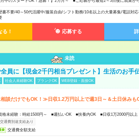
8月中のスタートOK！急募！】2カ月～ ■ご応募から最短2～3日後に就業が
歴書不要
/
40～50代活躍中
/
服装自由
/
シフト勤務
/
10名以上の大量募集
/
電話対応
要
なる！
応募する
詳
未読
全員に【現金2千円相当プレゼント】生活のお手
K
社会人未経験OK
ブランクOK
WEB登録・面接OK
相談だけでもOK！≫日収1.2万円以上で週3日～＆土日休みも
資格未経験：時給1500円～ ■週払いOK ■扶養内OK ■日収1万2000円以上
交通費別途支給あり
交通費全額支給
通費