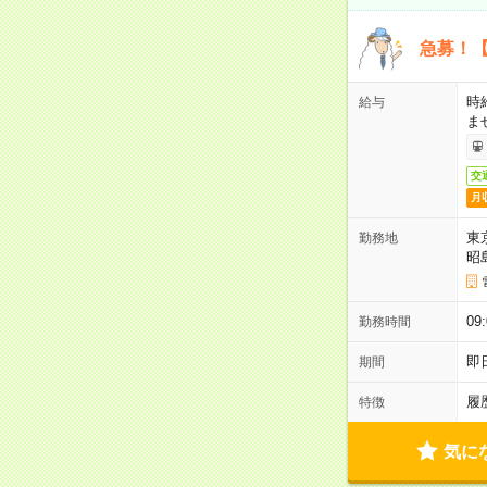
急募！【
時
給与
ま
交
月
東
勤務地
昭
09
勤務時間
即
期間
履
特徴
気に