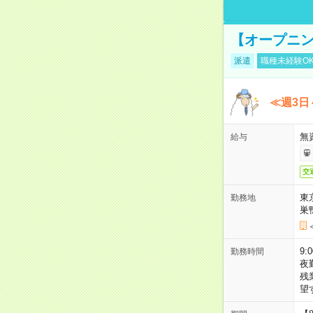
【オープニン
派遣
職種未経験O
≪週3日
無
給与
交
東
勤務地
巣
9:
勤務時間
夜
残
望