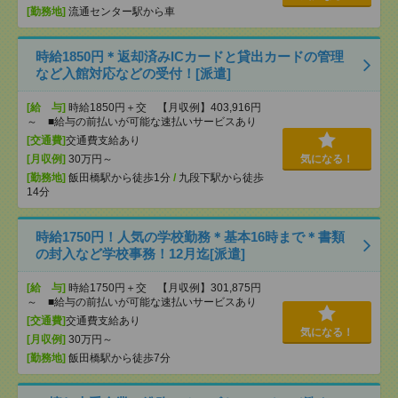
[勤務地]
流通センター駅から車
時給1850円＊返却済みICカードと貸出カードの管理
など入館対応などの受付！[派遣]
[給 与]
時給1850円＋交 【月収例】403,916円
～ ■給与の前払いが可能な速払いサービスあり
[交通費]
交通費支給あり
[月収例]
30万円～
気になる！
[勤務地]
飯田橋駅から徒歩1分
/
九段下駅から徒歩
14分
時給1750円！人気の学校勤務＊基本16時まで＊書類
の封入など学校事務！12月迄[派遣]
[給 与]
時給1750円＋交 【月収例】301,875円
～ ■給与の前払いが可能な速払いサービスあり
[交通費]
交通費支給あり
気になる！
[月収例]
30万円～
[勤務地]
飯田橋駅から徒歩7分