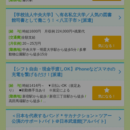
[勤務地]
藤沢駅
【学校法人中央大学】＼有名私立大学／人気の図書
館司書として働こう！＜八王子市＞[派遣]
[給 与]
時給1600円 月収例 224,000円+残業代
[交通費]
全額支給
[月収例]
20～25万円
気になる！
[勤務地]
中央大学・明星大学駅から徒歩5分
/
多摩
動物公園駅から徒歩15分
【シフト自由・現金手渡しOK】iPhoneなどスマホの
充電を繋げるだけ！[派遣]
[給 与]
時給1414円～ ▼日払いOK（規定あ
り） ■初勤務手当あり ※規定による
[勤務地]
新宿駅から徒歩
/
新宿三丁目駅から徒歩
/
気になる！
高田馬場駅から徒歩
/
…
＜日本を代表するバンド＊サカナクション＞ツアー
公演のサポートバイト＠日本武道館[アルバイト]