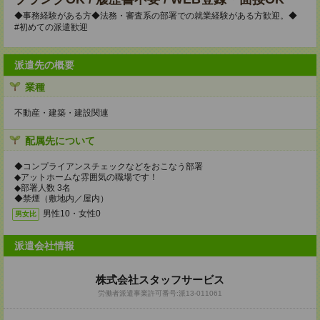
◆事務経験がある方◆法務・審査系の部署での就業経験がある方歓迎。◆
#初めての派遣歓迎
派遣先の概要
業種
不動産・建築・建設関連
配属先について
◆コンプライアンスチェックなどをおこなう部署
◆アットホームな雰囲気の職場です！
◆部署人数 3名
◆禁煙（敷地内／屋内）
男性10・女性0
男女比
派遣会社情報
株式会社スタッフサービス
労働者派遣事業許可番号:派13-011061