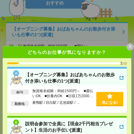
おすすめ
【オープニング募集】おばあちゃんのお散歩付き添
いも仕事の1つ[派遣]
×
[給 与]
無資格未経験：時給1500円～ ■週払い
OK ■扶養内OK ■日収1万2000円以上
どちらのお仕事が気になりますか？
[交通費]
交通費全額支給
気になる！
1
[勤務地]
巣鴨駅
/
目白駅
/
北池袋駅
/
…
/10
【オープニング募集】おばあちゃんのお散歩
説明会参加で全員に【現金2千円相当プレゼント】生
付き添いも仕事の1つ[派遣]
活のお手伝い[派遣]
無資格未経験：時給1500円～ ■週払
給与
[給 与]
無資格未経験：時給1500円～ ■週払い
いOK ■扶養内OK ■日収1万2000円
OK ■扶養内OK ■日収1万2000円以上
以上
巣鴨駅 / 目白駅 / 北池袋駅 / …
気になる!
勤務地
[交通費]
交通費全額支給
気になる！
[勤務地]
錦糸町駅
/
とうきょうスカイツリー駅
/
京
成曳舟駅
/
…
説明会参加で全員に【現金2千円相当プレゼ
ント】生活のお手伝い[派遣]
【在宅勤務OK】時給3000円！10～16時＊残業ほぼな