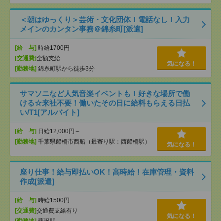
＜朝はゆっくり＞芸術・文化団体！電話なし！入力
メインのカンタン事務＠錦糸町[派遣]
[給 与]
時給1700円
[交通費]
全額支給
気になる！
[勤務地]
錦糸町駅から徒歩3分
サマソニなど人気音楽イベントも！好きな場所で働
ける☆来社不要！働いたその日に給料もらえる日払
い/T1[アルバイト]
[給 与]
日給12,000円～
[勤務地]
千葉県船橋市西船（最寄り駅：西船橋駅）
気になる！
座り仕事！給与即払いOK！高時給！在庫管理・資料
作成[派遣]
[給 与]
時給1500円
[交通費]
交通費支給有り
気になる！