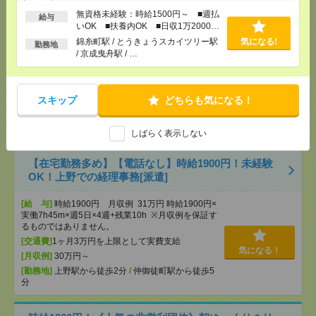
し▼新日本橋で一般事務[派遣]
無資格未経験：時給1500円～ ■週払
給与
いOK ■扶養内OK ■日収1万2000円
以上
[給 与]
時給3000円 月収例 30万円 時給3000円×
錦糸町駅 / とうきょうスカイツリー駅
気になる!
勤務地
実働5h×週5日×4週 ※月収例を保証するものではあ
/ 京成曳舟駅 / …
りません。※給与即受取りサービス利用可（利用条
件有）
[交通費]
1ヶ月3万円を上限として実費支給
気になる！
スキップ
どちらも気になる！
[月収例]
30万円～
[勤務地]
新日本橋駅から徒歩3分
/
三越前駅から徒
歩1分
しばらく表示しない
【在宅勤務多め】【電話なし】時給1900円！未経験
OK！上野での経理事務[派遣]
[給 与]
時給1900円 月収例 31万円 時給1900円×
実働7h45m×週5日×4週+残業10h ※月収例を保証す
るものではありません。
[交通費]
1ヶ月3万円を上限として実費支給
気になる！
[月収例]
30万円～
[勤務地]
上野駅から徒歩2分
/
仲御徒町駅から徒歩5
分