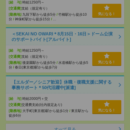
[給 与]
時給1250円～
[交通費]
支給（規定有り）
気になる！
[勤務地]
九段下駅から徒歩5分
/
竹橋駅から徒歩10
分
/
神保町駅から徒歩15分
/
…
＜SEKAI NO OWARI＊8月15日・16日＞ドーム公演
のサポートバイト[アルバイト]
[給 与]
時給1250円～
[交通費]
支給（規定有り）
気になる！
[勤務地]
後楽園駅から徒歩5分
/
水道橋駅から徒歩5
分
/
春日(東京都)駅から徒歩7分
【エルダー／シニア歓迎】休職・復職支援に関する
事務サポート＊50代活躍中[派遣]
[給 与]
時給2000円＋交
[交通費]
交通費支給(社内規定あり)
気になる！
[勤務地]
大手町(東京都)駅から徒歩1分
/
東京駅から
徒歩6分
すべて見る