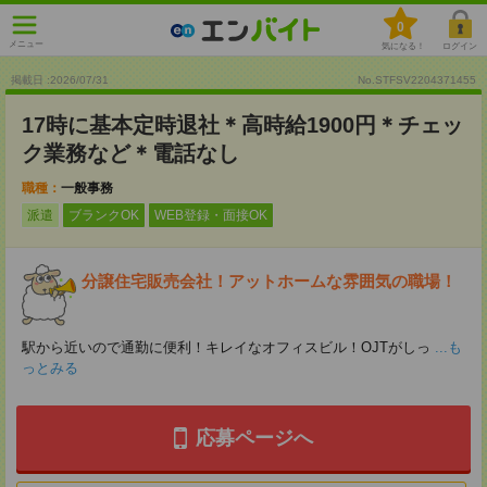
0
メニュー
気になる！
ログイン
掲載日 :2026
/
07
/
31
No.STFSV2204371455
17時に基本定時退社＊高時給1900円＊チェッ
ク業務など＊電話なし
職種：
一般事務
派遣
ブランクOK
WEB登録・面接OK
分譲住宅販売会社！アットホームな雰囲気の職場！
駅から近いので通勤に便利！キレイなオフィスビル！OJTがしっ
...も
っとみる
応募ページへ