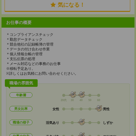
気になる！
お仕事の概要
＊コンプライアンスチェック
＊勤怠データチェック
＊競合他社の記録帳簿の管理
＊データの付け合わせ作業
＊個人情報台帳の管理
＊支払伝票の処理
＊メール対応などの事務のお仕事
※移転予定あり。
※詳しくはお気軽にお問い合わせください。
職場の雰囲気
年齢層
20代
30
40
50
60
男女比率
女性
男性
職場の様子
活気あり
しずか