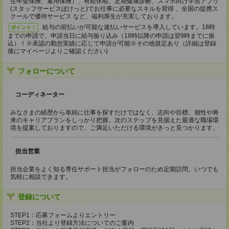
生年金保険、雇用保険）、有給休暇、定期健康診断、スマホ向け学習アプリ
(スタッフサービスぽけっと)でお仕事に必要なスキルを習得 、全国の提携ス
クールで優待サービス など、福利厚生が充実しております。
給与の前払いが可能な速払いサービスを導入しています。18時
ポイント！
までの申請で、申請当日に給与振り込み（18時以降の申請は翌9時までに振
込）！※承認の勤怠実績に応じて申請が可能※その他規定あり（詳細は登録
後にマイページよりご確認ください)
フォローについて
コーディネーター
みなさまの経歴から単純に仕事を探すだけではなく、志向や目標、個性や将
来のキャリアプランをしっかり把握。次のステップを見据えた最適な職場環
境を提案しておりますので、ご満足いただける環境がきっと見つかります。
担当営業
担当企業をよく知る専任サポート担当がフォローのため定期訪問。いつでも
気軽に相談できます。
登録について
STEP1：応募フォームよりエントリー
STEP2：当社より登録方法についてのご案内