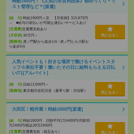
時給1900円！《人気の非営利団体》朝ゆっくり＊リ
スト管理など＊[派遣]
[給 与]
時給1900円＋交 【月収例】315,875円
～ ■給与の前払いが可能な速払いサービスあり
[交通費]
交通費支給あり
[月収例]
30万円～
気になる！
[勤務地]
虎ノ門駅から徒歩1分
/
虎ノ門ヒルズ駅か
ら徒歩5分
人気イベントも！好きな場所で働けるイベントスタ
ッフ☆来社不要！働いたその日に給料もらえる日払
い/T1[アルバイト]
[給 与]
日給13,000円～
[勤務地]
東京都渋谷区渋谷（最寄り駅：渋谷駅）
気になる！
大田区！軽作業！時給1800円[派遣]
[給 与]
時給1800円 日額平均1万4400円/月額30
万2400円/残込39万2400円
[交通費]
交通費支給（規定あり）
気になる！