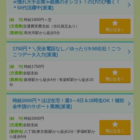
≪憧れ大手企業≫総務のオシゴト！のびのび働く！
＊50代活躍中[派遣]
[給 与]
時給1800円＋交
[交通費]
交通費実費支給（当社規定あり）
気になる！
[勤務地]
和光市駅から徒歩5分
1750円＊＼完全電話なし／ゆったり9:50出社！こつ
こつデータ入力[派遣]
[給 与]
時給1750円
[交通費]
全額支給
気になる！
[勤務地]
銀座駅から徒歩4分
/
有楽町駅から徒歩10
分
時給2600円＊ほぼ在宅！週3～4日＆16時迄OK！補助
金申請のサポート業務[派遣]
[給 与]
時給2600円
[交通費]
全額支給
気になる！
[勤務地]
八丁堀(東京都)駅から徒歩2分
/
茅場町駅か
ら徒歩6分