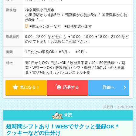
神奈川県小田原市
勤務地
小田原駅から徒歩5分
/
鴨宮駅から徒歩5分
/
国府津駅から徒
歩5分
/
…
■物流センターなど ■勤務地選べます
9:00～18:00 など 他にも ▼10:00～19:00 ▼18:00～21:00 など
勤務時間
のシフトあり！お気軽にご相談下さい！
1日だけの単発OK！＃8月～ ＃9月～
期間
週1日からOK
/
日払いOK
/
履歴書不要
/
40～50代活躍中
/
副
特徴
業・WワークOK
/
服装自由
/
シフト勤務
/
10名以上の大量募
集
/
電話対応なし
/
パソコンスキル不要
気になる！
応募する
詳細へ
掲載日：2026.08.09
未読
短時間シフトあり！WEBでサクッと登録OK＊
クッキーなどの仕分け