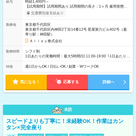
時給1,400円～
給与
【試用期間】試用期間あり 試用期間の長さ：1ヶ月 雇用形態、
給与は本採用時と同じです。
交通費別途支給あり
東京都千代田区
勤務地
東京都千代田区内神田2丁目14番12号 星屋第六ビル402号（最
寄り駅：神田駅）
Ａｌｌｅｙ株式会社
シフト制
勤務時間
1日あたりの実働時間：最大5時間/日 11:00-19:00 └1日あたりの
実働時間：1-5時間 └上記の時間帯内であれば、いつでも勤務可
能！ └平日・土曜日の中で、お好きな曜日でご勤務いただけま
週1日からOK / 日払いOK / 副業・WワークOK
特徴
す！ 【シフト例】 ・11:00～14:00 ・16:30～19:00 ・13:00～
18:00 などのように、自由な働き方が可能なお仕事です！
気になる！
応募する
詳細へ
未読
スピードよりも丁寧に！未経験OK！作業はカン
タン×完全座り