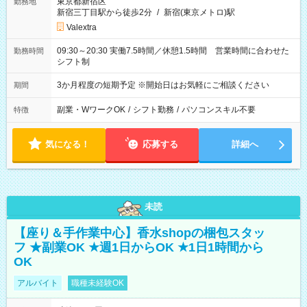
東京都新宿区
勤務地
新宿三丁目駅から徒歩2分
/
新宿(東京メトロ)駅
Valextra
09:30～20:30 実働7.5時間／休憩1.5時間 営業時間に合わせた
勤務時間
シフト制
3か月程度の短期予定 ※開始日はお気軽にご相談ください
期間
副業・WワークOK
/
シフト勤務
/
パソコンスキル不要
特徴
気になる！
応募する
詳細へ
未読
【座り＆手作業中心】香水shopの梱包スタッ
フ ★副業OK ★週1日からOK ★1日1時間から
OK
アルバイト
職種未経験OK