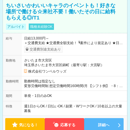
ちいさいかわいいキャラのイベントも！好きな
場所で働ける☆来社不要！働いたその日に給料
もらえる◎/T1
アルバイト
職種未経験OK
日給13,000円～
給与
＋交通費支給 ★交通費全額支給！ ┗案件により規定あり ★日払
いOK！（規定あり） ┗働いたその日に現金GET♪ お仕事後はコ
交通費別途支給あり
ンビニATMから 日払い分を引き落とせます！ 【試用期間】試
用期間なし
さいたま市大宮区
勤務地
埼玉県さいたま市大宮区錦町（最寄り駅：大宮駅）
株式会社ワンベルウッズ
勤務時間は指定なし
勤務時間
変形労働時間制 想定労働時間160時間/月 【シフト例】 ・8：00
～21：00
単発・1日のみOK
期間
週1日からOK / 日払いOK / 副業・WワークOK / 10名以上の大量
特徴
募集
気になる！
応募する
詳細へ