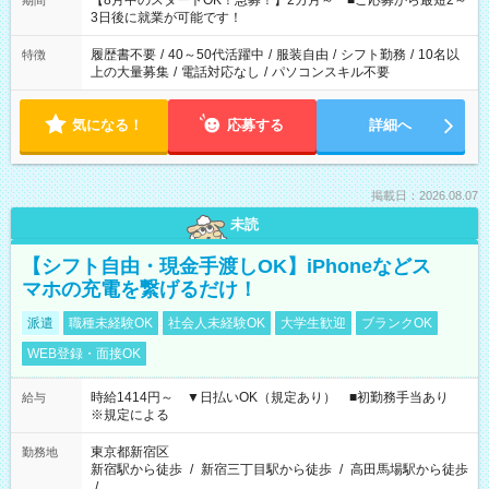
【8月中のスタートOK！急募！】2カ月～ ■ご応募から最短2～
期間
ね。 ※Wワーク希望の方へ 今ご覧のお仕事で希望する勤務時間
3日後に就業が可能です！
と、もう1つのお仕事の勤務時間。 合計で週40時間を超える場
合は応募できません。
履歴書不要
/
40～50代活躍中
/
服装自由
/
シフト勤務
/
10名以
特徴
上の大量募集
/
電話対応なし
/
パソコンスキル不要
気になる！
応募する
詳細へ
掲載日：2026.08.07
未読
【シフト自由・現金手渡しOK】iPhoneなどス
マホの充電を繋げるだけ！
派遣
職種未経験OK
社会人未経験OK
大学生歓迎
ブランクOK
WEB登録・面接OK
時給1414円～ ▼日払いOK（規定あり） ■初勤務手当あり
給与
※規定による
東京都新宿区
勤務地
新宿駅から徒歩
/
新宿三丁目駅から徒歩
/
高田馬場駅から徒歩
/
…