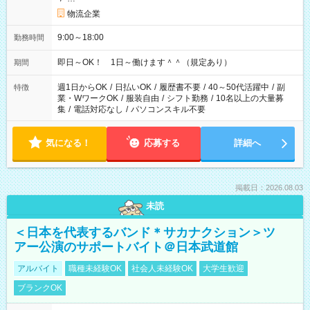
物流企業
9:00～18:00
勤務時間
即日～OK！ 1日～働けます＾＾（規定あり）
期間
週1日からOK
/
日払いOK
/
履歴書不要
/
40～50代活躍中
/
副
特徴
業・WワークOK
/
服装自由
/
シフト勤務
/
10名以上の大量募
集
/
電話対応なし
/
パソコンスキル不要
気になる！
応募する
詳細へ
掲載日：2026.08.03
未読
＜日本を代表するバンド＊サカナクション＞ツ
アー公演のサポートバイト＠日本武道館
アルバイト
職種未経験OK
社会人未経験OK
大学生歓迎
ブランクOK