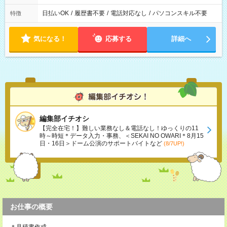
日払いOK
/
履歴書不要
/
電話対応なし
/
パソコンスキル不要
特徴
気になる！
応募する
詳細へ
編集部イチオシ
【完全在宅！】難しい業務なし＆電話なし！ゆっくりの11
時～時短＊データ入力・事務、＜SEKAI NO OWARI＊8月15
日・16日＞ドーム公演のサポートバイトなど
(8/7UP!)
お仕事の概要