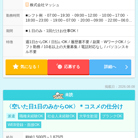
株式会社マッシュ
■シフト例 ・07:00～19:30 ・09:00～12:00 ・10:00～17:00 ・
勤務時間
18:00～23:00 ・19:00～07:00 ・20:00～09:00 ・22:00～06:00
etc ★最短で3時間で5,120円のお仕事から 15時間で2万円近く稼
げるお仕事も！ ご希望のお時間に合わせてご紹介！ ※シフトは
■１日のみ・1回だけお仕事OK！
期間
現場によって異なります。 ※勿論、休憩時間はあるのでご安心
ください！
週1日からOK
/
日払いOK
/
履歴書不要
/
副業・WワークOK
/
シ
特徴
フト勤務
/
10名以上の大量募集
/
電話対応なし
/
パソコンスキ
ル不要
気になる！
応募する
詳細へ
掲載日：2026.08.08
未読
〈空いた日1日のみからOK〉＊コスメの仕分け
派遣
職種未経験OK
社会人未経験OK
大学生歓迎
ブランクOK
WEB登録・面接OK
時給1,500円～1,875円
給与