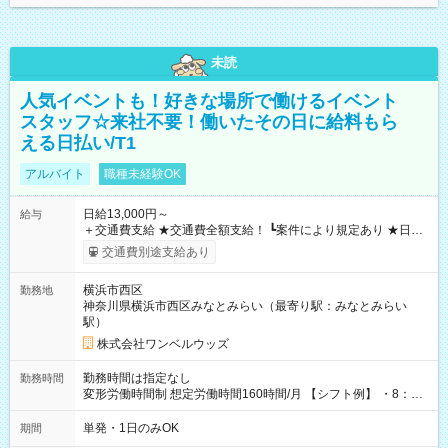
未読
人気イベントも！好きな場所で働けるイベント
スタッフ☆来社不要！働いたその日に給料もら
える日払い/T1
アルバイト
職種未経験OK
日給13,000円～
給与
＋交通費支給 ★交通費全額支給！ ┗案件により規定あり ★日払
いOK！（規定あり） ┗働いたその日に現金GET♪ お仕事後はコ
交通費別途支給あり
ンビニATMから 日払い分を引き落とせます！ 【試用期間】試
用期間なし
横浜市西区
勤務地
神奈川県横浜市西区みなとみらい（最寄り駅：みなとみらい
駅）
株式会社ワンベルウッズ
勤務時間は指定なし
勤務時間
変形労働時間制 想定労働時間160時間/月 【シフト例】 ・8：00
～21：00
単発・1日のみOK
期間