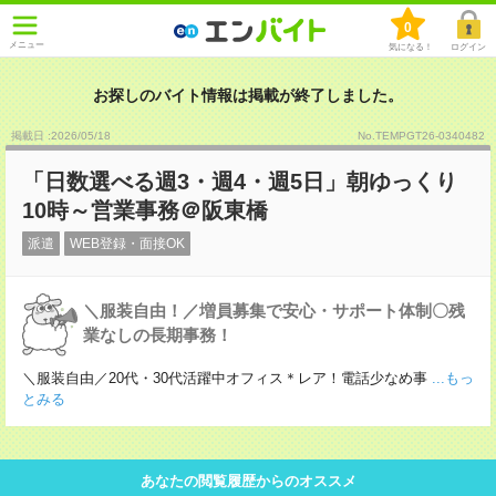
0
メニュー
気になる！
ログイン
お探しのバイト情報は掲載が終了しました。
掲載日 :2026
/
05
/
18
No.TEMPGT26-0340482
「日数選べる週3・週4・週5日」朝ゆっくり
10時～営業事務＠阪東橋
派遣
WEB登録・面接OK
＼服装自由！／増員募集で安心・サポート体制〇残
業なしの長期事務！
＼服装自由／20代・30代活躍中オフィス＊レア！電話少なめ事
...もっ
とみる
あなたの閲覧履歴からのオススメ