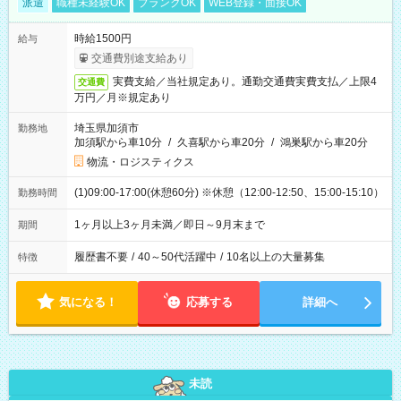
派遣
職種未経験OK
ブランクOK
WEB登録・面接OK
時給1500円
給与
交通費別途支給あり
実費支給／当社規定あり。通勤交通費実費支払／上限4
交通費
万円／月※規定あり
埼玉県加須市
勤務地
加須駅から車10分
/
久喜駅から車20分
/
鴻巣駅から車20分
物流・ロジスティクス
(1)09:00-17:00(休憩60分) ※休憩（12:00-12:50、15:00-15:10）
勤務時間
1ヶ月以上3ヶ月未満／即日～9月末まで
期間
履歴書不要
/
40～50代活躍中
/
10名以上の大量募集
特徴
気になる！
応募する
詳細へ
未読