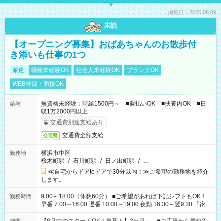
掲載日：2026.08.09
未読
【オープニング募集】おばあちゃんのお散歩付
き添いも仕事の1つ
派遣
職種未経験OK
社会人未経験OK
ブランクOK
WEB登録・面接OK
無資格未経験：時給1500円～ ■週払いOK ■扶養内OK ■日
給与
収1万2000円以上
交通費別途支給あり
交通費全額支給
交通費
横浜市中区
勤務地
桜木町駅
/
石川町駅
/
日ノ出町駅
/
…
≪自宅からドアtoドアで30分以内！≫ご希望の勤務地を紹介
します。
9:00～18:00（休憩60分） ■ご希望があれば下記シフトもOK！
勤務時間
早番 7:00～16:00 遅番 10:00～19:00 夜勤 16:30～翌9:30 「家族
と休みを合わせたい」 「余裕を持って夕飯の準備がしたい」
「できれば残業はしたくない」 など、ご希望を教えてください