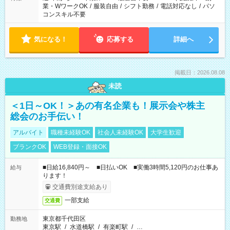
業・WワークOK
/
服装自由
/
シフト勤務
/
電話対応なし
/
パソ
コンスキル不要
気になる！
応募する
詳細へ
掲載日：2026.08.08
未読
＜1日～OK！＞あの有名企業も！展示会や株主
総会のお手伝い！
アルバイト
職種未経験OK
社会人未経験OK
大学生歓迎
ブランクOK
WEB登録・面接OK
■日給16,840円～ ■日払いOK ■実働3時間5,120円のお仕事あ
給与
ります！
交通費別途支給あり
一部支給
交通費
東京都千代田区
勤務地
東京駅
/
水道橋駅
/
有楽町駅
/
…