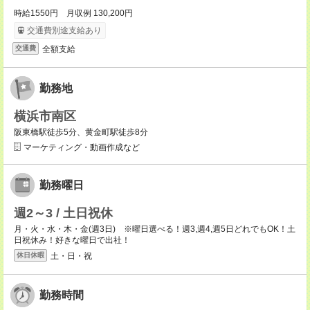
時給1550円 月収例 130,200円
交通費別途支給あり
全額支給
交通費
勤務地
横浜市南区
阪東橋駅徒歩5分、黄金町駅徒歩8分
マーケティング・動画作成など
勤務曜日
週2～3 / 土日祝休
月・火・水・木・金(週3日) ※曜日選べる！週3,週4,週5日どれでもOK！土
日祝休み！好きな曜日で出社！
土・日・祝
休日休暇
勤務時間