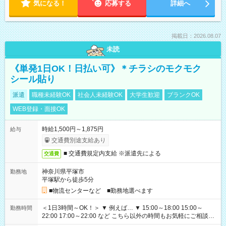
気になる！
応募する
詳細へ
掲載日：2026.08.07
未読
《単発1日OK！日払い可》＊チラシのモクモク
シール貼り
派遣
職種未経験OK
社会人未経験OK
大学生歓迎
ブランクOK
WEB登録・面接OK
時給1,500円～1,875円
給与
交通費別途支給あり
■ 交通費規定内支給 ※派遣先による
交通費
神奈川県平塚市
勤務地
平塚駅から徒歩5分
■物流センターなど ■勤務地選べます
＜1日3時間～OK！＞ ▼ 例えば… ▼ 15:00～18:00 15:00～
勤務時間
22:00 17:00～22:00 など こちら以外の時間もお気軽にご相談く
ださい！