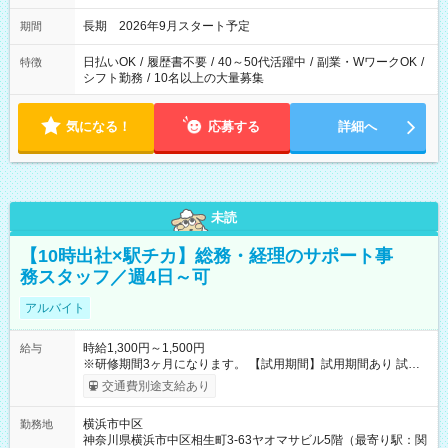
長期 2026年9月スタート予定
期間
日払いOK
/
履歴書不要
/
40～50代活躍中
/
副業・WワークOK
/
特徴
シフト勤務
/
10名以上の大量募集
気になる！
応募する
詳細へ
未読
【10時出社×駅チカ】総務・経理のサポート事
務スタッフ／週4日～可
アルバイト
時給1,300円～1,500円
給与
※研修期間3ヶ月になります。 【試用期間】試用期間あり 試用
期間の長さ：3ヶ月 雇用形態、給与は本採用時と同じです。
交通費別途支給あり
横浜市中区
勤務地
神奈川県横浜市中区相生町3-63ヤオマサビル5階（最寄り駅：関