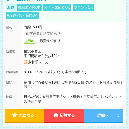
派遣
職種未経験OK
社会人未経験OK
ブランクOK
WEB登録・面接OK
時給1600円
給与
交通費別途支給あり
交通費支給有り
交通費
横浜市西区
勤務地
平沼橋駅から徒歩12分
素材系メーカー
8:00～17:30 ※表記のうち実働8時間です。
勤務時間
長期【ご応募から1週間以内(最短2日目)のスピード就業が可能】
期間
即日～
日払いOK
/
履歴書不要
/
シフト勤務
/
電話対応なし
/
パソコン
特徴
スキル不要
気になる！
応募する
詳細へ