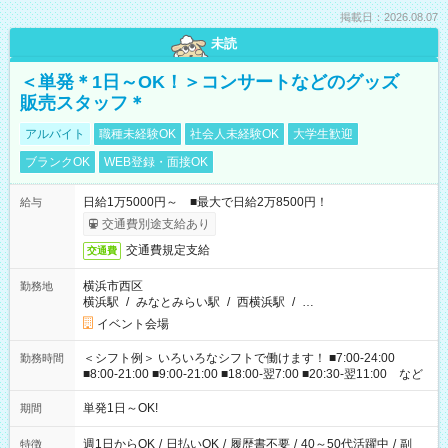
掲載日：2026.08.07
未読
＜単発＊1日～OK！＞コンサートなどのグッズ
販売スタッフ＊
アルバイト
職種未経験OK
社会人未経験OK
大学生歓迎
ブランクOK
WEB登録・面接OK
日給1万5000円～ ■最大で日給2万8500円！
給与
交通費別途支給あり
交通費規定支給
交通費
横浜市西区
勤務地
横浜駅
/
みなとみらい駅
/
西横浜駅
/
…
イベント会場
＜シフト例＞ いろいろなシフトで働けます！ ■7:00-24:00
勤務時間
■8:00-21:00 ■9:00-21:00 ■18:00-翌7:00 ■20:30-翌11:00 など
単発1日～OK!
期間
週1日からOK
/
日払いOK
/
履歴書不要
/
40～50代活躍中
/
副
特徴