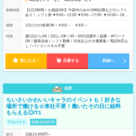
【1日3時間～も相談OK!】午前中のみや18時以降などのシフト
勤務時間
あり！ シフト例 ▼9:00～12:00 ▼9:00～17:00 ▼10:00～19:00
▼18:00～21:00
1日だけの単発OK！＃8月～ ＃9月～
期間
週1日からOK
/
日払いOK
/
40～50代活躍中
/
副業・Wワーク
特徴
OK
/
服装自由
/
シフト勤務
/
10名以上の大量募集
/
電話対応な
し
/
パソコンスキル不要
気になる！
応募する
詳細へ
未読
ちいさいかわいいキャラのイベントも！好きな
場所で働ける☆来社不要！働いたその日に給料
もらえる◎/T1
アルバイト
職種未経験OK
日給13,000円～
給与