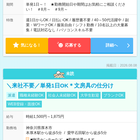
単発1日～！ ★勤務開始日や期間はお気軽にご相談くださ
期間
い！ ＃8月～ ＃9月～
週1日からOK
/
日払いOK
/
履歴書不要
/
40～50代活躍中
/
副
特徴
業・WワークOK
/
服装自由
/
シフト勤務
/
10名以上の大量募
集
/
電話対応なし
/
パソコンスキル不要
気になる！
応募する
詳細へ
掲載日：2026.08.08
未読
＼来社不要／単発1日OK＊文房具の仕分け
派遣
職種未経験OK
社会人未経験OK
大学生歓迎
ブランクOK
WEB登録・面接OK
時給1,500円～1,875円
給与
神奈川県厚木市
勤務地
本厚木駅から徒歩5分
/
愛甲石田駅から徒歩5分
■物流センターなど ■勤務地選べます