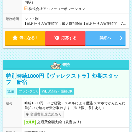
内駅）
株式会社アルファコーポレーション
シフト制
勤務時間
1日あたりの実働時間：最大8時間/日 1日あたりの実働時間：7～
8時間 シフト例 ・10時00分～19時00分 ・10時00分～18時00分
気になる！
応募する
詳細へ
未読
特別時給1800円【ヴァレクストラ】短期スタッ
フ 新宿
派遣
ブランクOK
WEB登録・面接OK
時給1800円 ※ご経験・スキルにより優遇 スマホでかんたんに
給与
前払いで給与が受け取れます（※上限、条件あり）
交通費別途支給あり
交通費全額支給（規定あり）
交通費