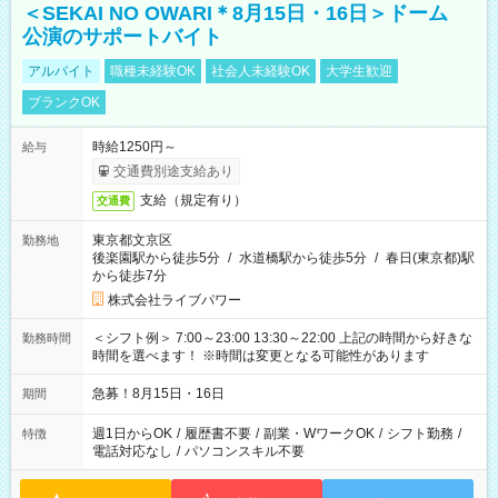
＜SEKAI NO OWARI＊8月15日・16日＞ドーム
公演のサポートバイト
アルバイト
職種未経験OK
社会人未経験OK
大学生歓迎
ブランクOK
時給1250円～
給与
交通費別途支給あり
支給（規定有り）
交通費
東京都文京区
勤務地
後楽園駅から徒歩5分
/
水道橋駅から徒歩5分
/
春日(東京都)駅
から徒歩7分
株式会社ライブパワー
＜シフト例＞ 7:00～23:00 13:30～22:00 上記の時間から好きな
勤務時間
時間を選べます！ ※時間は変更となる可能性があります
急募！8月15日・16日
期間
週1日からOK
/
履歴書不要
/
副業・WワークOK
/
シフト勤務
/
特徴
電話対応なし
/
パソコンスキル不要