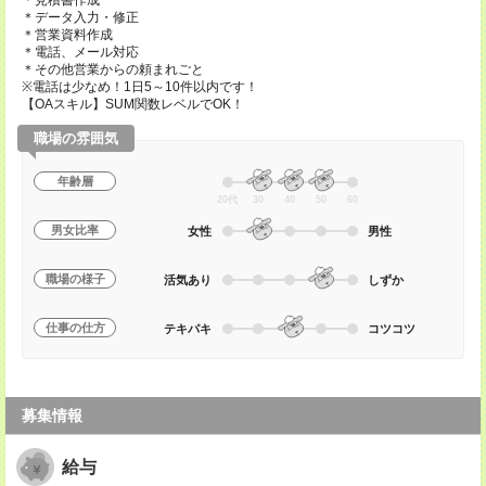
＊見積書作成
＊データ入力・修正
＊営業資料作成
＊電話、メール対応
＊その他営業からの頼まれごと
※電話は少なめ！1日5～10件以内です！
【OAスキル】SUM関数レベルでOK！
職場の雰囲気
年齢層
20代
30
40
50
60
男女比率
女性
男性
職場の様子
活気あり
しずか
仕事の仕方
テキパキ
コツコツ
募集情報
給与