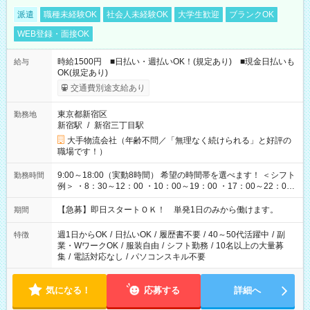
派遣
職種未経験OK
社会人未経験OK
大学生歓迎
ブランクOK
WEB登録・面接OK
時給1500円 ■日払い・週払いOK！(規定あり) ■現金日払いも
給与
OK(規定あり)
交通費別途支給あり
東京都新宿区
勤務地
新宿駅
/
新宿三丁目駅
大手物流会社（年齢不問／「無理なく続けられる」と好評の
職場です！）
9:00～18:00（実動8時間） 希望の時間帯を選べます！ ＜シフト
勤務時間
例＞ ・8：30～12：00 ・10：00～19：00 ・17：00～22：00
・13：00～22：00 ・22：00～翌6：00 など
【急募】即日スタートＯＫ！ 単発1日のみから働けます。
期間
週1日からOK
/
日払いOK
/
履歴書不要
/
40～50代活躍中
/
副
特徴
業・WワークOK
/
服装自由
/
シフト勤務
/
10名以上の大量募
集
/
電話対応なし
/
パソコンスキル不要
気になる！
応募する
詳細へ