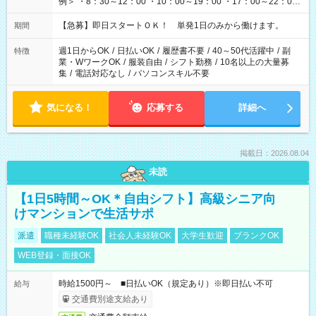
例＞ ・8：30～12：00 ・10：00～19：00 ・17：00～22：00
・13：00～22：00 ・22：00～翌6：00 など
【急募】即日スタートＯＫ！ 単発1日のみから働けます。
期間
週1日からOK
/
日払いOK
/
履歴書不要
/
40～50代活躍中
/
副
特徴
業・WワークOK
/
服装自由
/
シフト勤務
/
10名以上の大量募
集
/
電話対応なし
/
パソコンスキル不要
気になる！
応募する
詳細へ
掲載日：2026.08.04
未読
【1日5時間～OK＊自由シフト】高級シニア向
けマンションで生活サポ
派遣
職種未経験OK
社会人未経験OK
大学生歓迎
ブランクOK
WEB登録・面接OK
時給1500円～ ■日払いOK（規定あり）※即日払い不可
給与
交通費別途支給あり