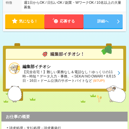
週1日からOK / 日払いOK / 副業・WワークOK / 10名以上の大量
特徴
募集
気になる！
応募する
詳細へ
編集部イチオシ
【完全在宅！】難しい業務なし＆電話なし！ゆっくりの11
時～時短＊データ入力・事務、＜SEKAI NO OWARI＊8月15
日・16日＞ドーム公演のサポートバイトなど
(8/7UP!)
お仕事の概要
＊請求処理・支払処理・請求書発行