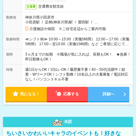
交通費全額支給
交通費
神奈川県小田原市
勤務地
小田原駅
/
足柄(神奈川県)駅
/
螢田駅
/
…
介護施設や病院 ※ご自宅近辺からご案内可能
≪シフト例≫ 10:00～15:00（実働5時間） 12:00～17:00（実働
勤務時間
5時間） 17:00～翌10:00（実働15時間）など ご希望に応じて、
働く時間は調整できます！ お気軽に担当へ相談ください！
3ヵ月までの短期 ※職場が気に入れば、長期もOK！ ★急募！
期間
即日勤務もOK！
週1日からOK
/
日払いOK
/
履歴書不要
/
40～50代活躍中
/
副
特徴
業・WワークOK
/
シフト勤務
/
10名以上の大量募集
/
電話対応
なし
/
パソコンスキル不要
気になる！
応募する
詳細へ
未読
ちいさいかわいいキャラのイベントも！好きな