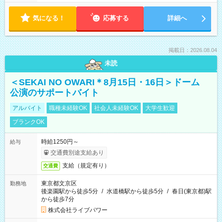
気になる！
応募する
詳細へ
掲載日：2026.08.04
未読
＜SEKAI NO OWARI＊8月15日・16日＞ドーム
公演のサポートバイト
アルバイト
職種未経験OK
社会人未経験OK
大学生歓迎
ブランクOK
時給1250円～
給与
交通費別途支給あり
支給（規定有り）
交通費
東京都文京区
勤務地
後楽園駅から徒歩5分
/
水道橋駅から徒歩5分
/
春日(東京都)駅
から徒歩7分
株式会社ライブパワー