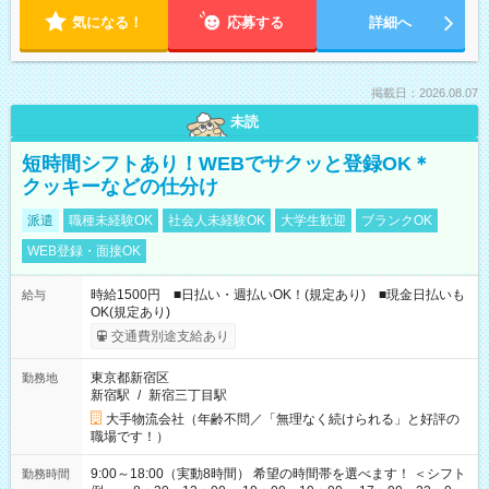
気になる！
応募する
詳細へ
掲載日：2026.08.07
未読
短時間シフトあり！WEBでサクッと登録OK＊
クッキーなどの仕分け
派遣
職種未経験OK
社会人未経験OK
大学生歓迎
ブランクOK
WEB登録・面接OK
時給1500円 ■日払い・週払いOK！(規定あり) ■現金日払いも
給与
OK(規定あり)
交通費別途支給あり
東京都新宿区
勤務地
新宿駅
/
新宿三丁目駅
大手物流会社（年齢不問／「無理なく続けられる」と好評の
職場です！）
9:00～18:00（実動8時間） 希望の時間帯を選べます！ ＜シフト
勤務時間