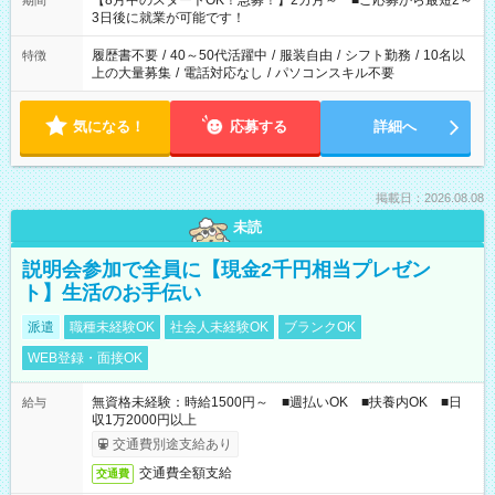
【8月中のスタートOK！急募！】2カ月～ ■ご応募から最短2～
期間
ね。 ※Wワーク希望の方へ 今ご覧のお仕事で希望する勤務時間
3日後に就業が可能です！
と、もう1つのお仕事の勤務時間。 合計で週40時間を超える場
合は応募できません。
履歴書不要
/
40～50代活躍中
/
服装自由
/
シフト勤務
/
10名以
特徴
上の大量募集
/
電話対応なし
/
パソコンスキル不要
気になる！
応募する
詳細へ
掲載日：2026.08.08
未読
説明会参加で全員に【現金2千円相当プレゼン
ト】生活のお手伝い
派遣
職種未経験OK
社会人未経験OK
ブランクOK
WEB登録・面接OK
無資格未経験：時給1500円～ ■週払いOK ■扶養内OK ■日
給与
収1万2000円以上
交通費別途支給あり
交通費全額支給
交通費