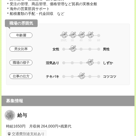
＊受注の管理、商品管理、価格管理など貿易の実務全般
＊海外の営業部員サポート
＊船積書類の手配・代金回収 など
職場の雰囲気
年齢層
20代
30
40
50
60
男女比率
女性
男性
職場の様子
活気あり
しずか
仕事の仕方
テキパキ
コツコツ
募集情報
給与
時給1650円 月収例 264,000円+残業代
交通費別途支給あり