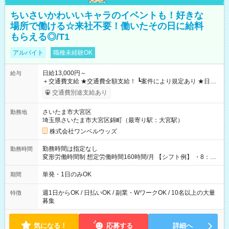
ちいさいかわいいキャラのイベントも！好きな
場所で働ける☆来社不要！働いたその日に給料
もらえる◎/T1
アルバイト
職種未経験OK
日給13,000円～
給与
＋交通費支給 ★交通費全額支給！ ┗案件により規定あり ★日払
いOK！（規定あり） ┗働いたその日に現金GET♪ お仕事後はコ
交通費別途支給あり
ンビニATMから 日払い分を引き落とせます！ 【試用期間】試
用期間なし
さいたま市大宮区
勤務地
埼玉県さいたま市大宮区錦町（最寄り駅：大宮駅）
株式会社ワンベルウッズ
勤務時間は指定なし
勤務時間
変形労働時間制 想定労働時間160時間/月 【シフト例】 ・8：00
～21：00
単発・1日のみOK
期間
週1日からOK / 日払いOK / 副業・WワークOK / 10名以上の大量
特徴
募集
気になる！
応募する
詳細へ