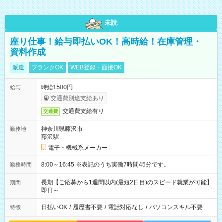
未読
座り仕事！給与即払いOK！高時給！在庫管理・
資料作成
派遣
ブランクOK
WEB登録・面接OK
時給1500円
給与
交通費別途支給あり
交通費支給有り
交通費
神奈川県藤沢市
勤務地
藤沢駅
電子・機械系メーカー
8:00～16:45 ※表記のうち実働7時間45分です。
勤務時間
長期【ご応募から1週間以内(最短2日目)のスピード就業が可能】
期間
即日～
日払いOK
/
履歴書不要
/
電話対応なし
/
パソコンスキル不要
特徴