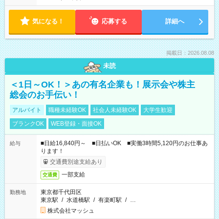
気になる！
応募する
詳細へ
掲載日：2026.08.08
未読
＜1日～OK！＞あの有名企業も！展示会や株主
総会のお手伝い！
アルバイト
職種未経験OK
社会人未経験OK
大学生歓迎
ブランクOK
WEB登録・面接OK
■日給16,840円～ ■日払いOK ■実働3時間5,120円のお仕事あ
給与
ります！
交通費別途支給あり
一部支給
交通費
東京都千代田区
勤務地
東京駅
/
水道橋駅
/
有楽町駅
/
…
株式会社マッシュ