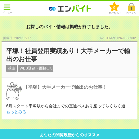
0
メニュー
気になる！
ログイン
お探しのバイト情報は掲載が終了しました。
掲載日 :2026
/
05
/
17
No.TEMPGT26-0338932
平塚！社員登用実績あり！大手メーカーで輸
出のお仕事
派遣
WEB登録・面接OK
【平塚】大手メーカーで輸出のお仕事！
6月スタート平塚駅から会社までの直通バスあり座ってらくらく通
...
もっとみる
あなたの閲覧履歴からのオススメ