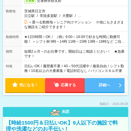
交通費全額支給
交通費
茨城県日立市
勤務地
日立駅
/
常陸多賀駅
/
大甕駅
/
…
＜選べる勤務地＞シニア向けマンション ※他にもさまざま
な施設をご紹介できます！
★1日5時間～OK！ （例）9:00～18:00で好きな時間に勤務可
勤務時間
能！ ＞シフト例 9時～14時 11時～15時 13時～18時など ご自身
のご都合に合わせて勤務時間をご相談ください！ ★家庭の都合
でお休みや時間の調整が必要な場合も遠慮なくご相談くださ
短期2ヵ月～のお仕事です。開始日はご相談ください！ ★急募
期間
い。
です！
日払いOK
/
履歴書不要
/
40～50代活躍中
/
服装自由
/
シフト勤
特徴
務
/
10名以上の大量募集
/
電話対応なし
/
パソコンスキル不要
気になる！
応募する
詳細へ
掲載日：2026.08.08
未読
【時給1500円＆日払いOK】9人以下の施設で料
理や洗濯などのお手伝い！