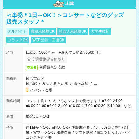
未読
＜単発＊1日～OK！＞コンサートなどのグッズ
販売スタッフ＊
アルバイト
職種未経験OK
社会人未経験OK
大学生歓迎
ブランクOK
WEB登録・面接OK
日給1万5000円～ ■最大で日給2万8500円！
給与
交通費別途支給あり
交通費規定支給
交通費
横浜市西区
勤務地
横浜駅
/
みなとみらい駅
/
西横浜駅
/
…
イベント会場
＜シフト例＞ いろいろなシフトで働けます！ ■7:00-24:00
勤務時間
■8:00-21:00 ■9:00-21:00 ■18:00-翌7:00 ■20:30-翌11:00 など
単発1日～OK!
期間
週1日からOK
/
日払いOK
/
履歴書不要
/
40～50代活躍中
/
副
特徴
業・WワークOK
/
服装自由
/
シフト勤務
/
電話対応なし
/
パソ
コンスキル不要