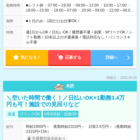
■シフト例 ・07:00～19:30 ・09:00～12:00 ・10:00～17:00 ・
勤務時間
18:00～23:00 ・19:00～07:00 ・20:00～09:00 ・22:00～06:00
etc ★最短で3時間で5,120円のお仕事から 15時間で2万円近く稼
げるお仕事も！ ご希望のお時間に合わせてご紹介！ ※シフトは
■１日のみ・1回だけお仕事OK！
期間
現場によって異なります。 ※勿論、休憩時間はあるのでご安心
ください！
週1日からOK
/
日払いOK
/
履歴書不要
/
副業・WワークOK
/
シ
特徴
フト勤務
/
10名以上の大量募集
/
電話対応なし
/
パソコンスキ
ル不要
気になる！
応募する
詳細へ
掲載日：2026.08.08
未読
＼空いた時間で働く！／日払いOK×1勤務3.4万
円も可！施設での見回りなど
派遣
ブランクOK
WEB登録・面接OK
時給1900円～ 夜勤時給2310円～ 日収3.4万円～（夜勤時給
給与
2310円×15h）
交通費別途支給あり