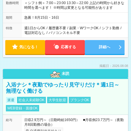
＜シフト例＞ 7:00～23:00 13:30～22:00 上記の時間から好きな
勤務時間
時間を選べます！ ※時間は変更となる可能性があります
急募！8月15日・16日
期間
週1日からOK
/
履歴書不要
/
副業・WワークOK
/
シフト勤務
/
特徴
電話対応なし
/
パソコンスキル不要
気になる！
応募する
詳細へ
掲載日：2026.08.08
未読
入浴ナシ＊夜勤でゆったり見守りだけ＊週1日～
無理なく働ける
派遣
社会人未経験OK
大学生歓迎
ブランクOK
WEB登録・面接OK
日収2.9万円～（日勤時給1650円） ■月収例23.7万円～（夜勤
給与
月8回勤務の場合）