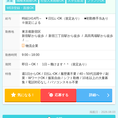
派遣
職種未経験OK
社会人未経験OK
大学生歓迎
ブランクOK
WEB登録・面接OK
時給1414円～ ▼日払いOK（規定あり） ■初勤務手当あり
給与
※規定による
東京都新宿区
勤務地
新宿駅から徒歩
/
新宿三丁目駅から徒歩
/
高田馬場駅から徒歩
/
…
物流企業
9:00～18:00
勤務時間
即日～OK！ 1日～働けます＾＾（規定あり）
期間
週1日からOK
/
日払いOK
/
履歴書不要
/
40～50代活躍中
/
副
特徴
業・WワークOK
/
服装自由
/
シフト勤務
/
10名以上の大量募
集
/
電話対応なし
/
パソコンスキル不要
気になる！
応募する
詳細へ
掲載日：2026.08.03