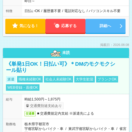
即日～
日払いOK
/
履歴書不要
/
電話対応なし
/
パソコンスキル不要
特徴
気になる！
応募する
詳細へ
掲載日：2026.08.08
未読
《単発1日OK！日払い可》＊DMのモクモクシ
ール貼り
派遣
職種未経験OK
社会人未経験OK
大学生歓迎
ブランクOK
WEB登録・面接OK
時給1,500円～1,875円
給与
交通費別途支給あり
■ 交通費規定内支給 ※派遣先による
交通費
栃木県宇都宮市
勤務地
宇都宮駅からバイク・車
/
東武宇都宮駅からバイク・車
/
雀宮