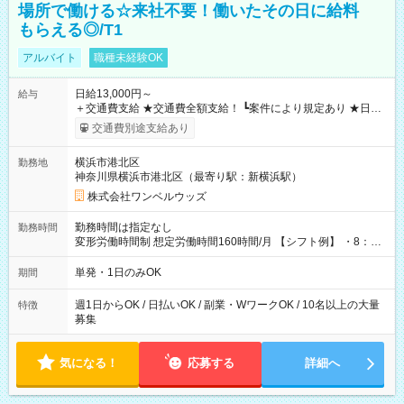
場所で働ける☆来社不要！働いたその日に給料
もらえる◎/T1
アルバイト
職種未経験OK
日給13,000円～
給与
＋交通費支給 ★交通費全額支給！ ┗案件により規定あり ★日払
いOK！（規定あり） ┗働いたその日に現金GET♪ お仕事後はコ
交通費別途支給あり
ンビニATMから 日払い分を引き落とせます！ 【試用期間】試
用期間なし
横浜市港北区
勤務地
神奈川県横浜市港北区（最寄り駅：新横浜駅）
株式会社ワンベルウッズ
勤務時間は指定なし
勤務時間
変形労働時間制 想定労働時間160時間/月 【シフト例】 ・8：00
～21：00
単発・1日のみOK
期間
週1日からOK / 日払いOK / 副業・WワークOK / 10名以上の大量
特徴
募集
気になる！
応募する
詳細へ