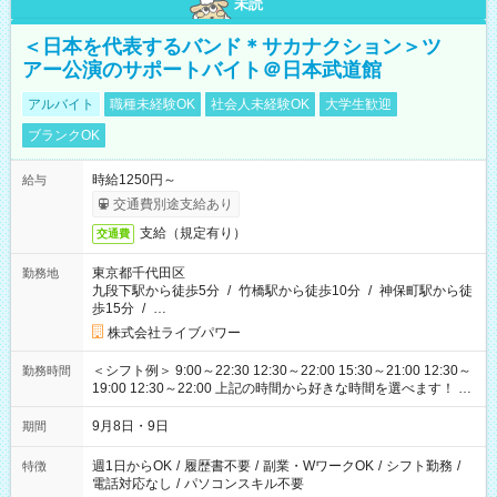
未読
＜日本を代表するバンド＊サカナクション＞ツ
アー公演のサポートバイト＠日本武道館
アルバイト
職種未経験OK
社会人未経験OK
大学生歓迎
ブランクOK
時給1250円～
給与
交通費別途支給あり
支給（規定有り）
交通費
東京都千代田区
勤務地
九段下駅から徒歩5分
/
竹橋駅から徒歩10分
/
神保町駅から徒
歩15分
/
…
株式会社ライブパワー
＜シフト例＞ 9:00～22:30 12:30～22:00 15:30～21:00 12:30～
勤務時間
19:00 12:30～22:00 上記の時間から好きな時間を選べます！ ※
時間は変更となる可能性があります
9月8日・9日
期間
週1日からOK
/
履歴書不要
/
副業・WワークOK
/
シフト勤務
/
特徴
電話対応なし
/
パソコンスキル不要