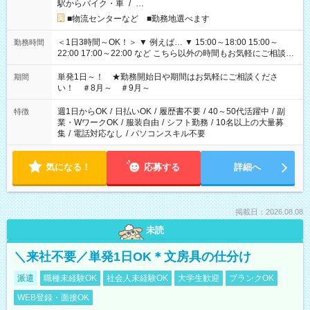
駅からバイク・車
/
…
■物流センターなど ■勤務地選べます
＜1日3時間～OK！＞ ▼ 例えば… ▼ 15:00～18:00 15:00～
勤務時間
22:00 17:00～22:00 など こちら以外の時間もお気軽にご相談く
ださい！
単発1日～！ ★勤務開始日や期間はお気軽にご相談くださ
期間
い！ ＃8月～ ＃9月～
週1日からOK
/
日払いOK
/
履歴書不要
/
40～50代活躍中
/
副
特徴
業・WワークOK
/
服装自由
/
シフト勤務
/
10名以上の大量募
集
/
電話対応なし
/
パソコンスキル不要
気になる！
応募する
詳細へ
掲載日：2026.08.08
未読
＼来社不要／単発1日OK＊文房具の仕分け
派遣
職種未経験OK
社会人未経験OK
大学生歓迎
ブランクOK
WEB登録・面接OK