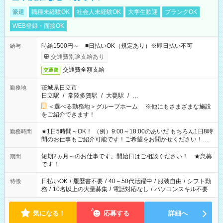
派遣
職種未経験OK
社会人未経験OK
大学生歓迎
ブランクOK
WEB登録・面接OK
時給1500円～ ■日払いOK（規定あり）※即日払い不可
給与
交通費別途支給あり
交通費全額支給
交通費
茨城県日立市
勤務地
日立駅
/
常陸多賀駅
/
大甕駅
/
…
＜選べる勤務地＞グループホーム ※他にもさまざまな施設
をご紹介できます！
★1日5時間～OK！ （例）9:00～18:00のあいだ もちろん1日8時
勤務時間
間のお仕事もご紹介可能です！ご希望をお聞かせください！★
家庭の都合でお休みが必要な場合も遠慮なくご相談ください。
※週最低15時間以上の勤務が必要です
短期2ヵ月～のお仕事です。開始日はご相談ください！ ★急募
期間
です！
日払いOK
/
履歴書不要
/
40～50代活躍中
/
服装自由
/
シフト勤
特徴
務
/
10名以上の大量募集
/
電話対応なし
/
パソコンスキル不要
気になる！
応募する
詳細へ