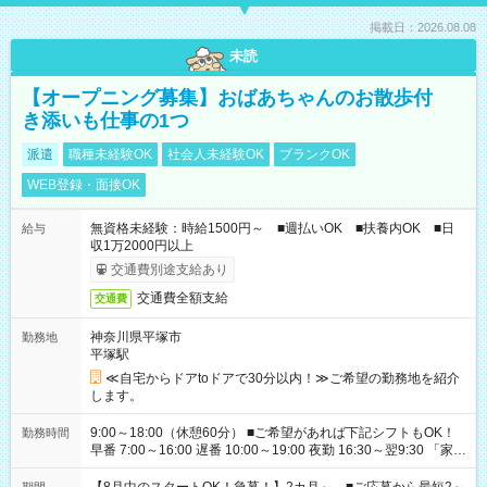
掲載日：2026.08.08
未読
【オープニング募集】おばあちゃんのお散歩付
き添いも仕事の1つ
派遣
職種未経験OK
社会人未経験OK
ブランクOK
WEB登録・面接OK
無資格未経験：時給1500円～ ■週払いOK ■扶養内OK ■日
給与
収1万2000円以上
交通費別途支給あり
交通費全額支給
交通費
神奈川県平塚市
勤務地
平塚駅
≪自宅からドアtoドアで30分以内！≫ご希望の勤務地を紹介
します。
9:00～18:00（休憩60分） ■ご希望があれば下記シフトもOK！
勤務時間
早番 7:00～16:00 遅番 10:00～19:00 夜勤 16:30～翌9:30 「家族
と休みを合わせたい」 「余裕を持って夕飯の準備がしたい」
「できれば残業はしたくない」 など、ご希望を教えてください