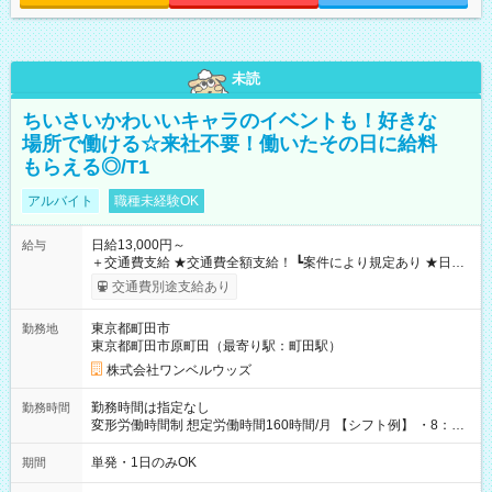
未読
ちいさいかわいいキャラのイベントも！好きな
場所で働ける☆来社不要！働いたその日に給料
もらえる◎/T1
アルバイト
職種未経験OK
日給13,000円～
給与
＋交通費支給 ★交通費全額支給！ ┗案件により規定あり ★日払
いOK！（規定あり） ┗働いたその日に現金GET♪ お仕事後はコ
交通費別途支給あり
ンビニATMから 日払い分を引き落とせます！ 【試用期間】試
用期間なし
東京都町田市
勤務地
東京都町田市原町田（最寄り駅：町田駅）
株式会社ワンベルウッズ
勤務時間は指定なし
勤務時間
変形労働時間制 想定労働時間160時間/月 【シフト例】 ・8：00
～21：00
単発・1日のみOK
期間