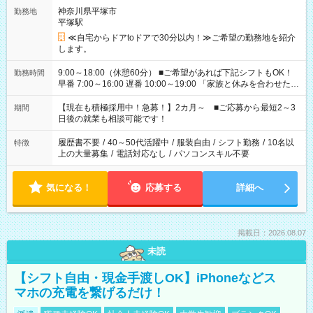
神奈川県平塚市
勤務地
平塚駅
≪自宅からドアtoドアで30分以内！≫ご希望の勤務地を紹介
します。
9:00～18:00（休憩60分） ■ご希望があれば下記シフトもOK！
勤務時間
早番 7:00～16:00 遅番 10:00～19:00 「家族と休みを合わせた
い」 「余裕を持って夕飯の準備がしたい」 「できれば残業はし
たくない」 など、ご希望を教えてくださいね。 ※Wワーク希望
【現在も積極採用中！急募！】2カ月～ ■ご応募から最短2～3
期間
の方へ 今ご覧のお仕事で希望する勤務時間と、もう1つのお仕事
日後の就業も相談可能です！
の勤務時間。 合計で週40時間を超える場合は応募できません。
履歴書不要
/
40～50代活躍中
/
服装自由
/
シフト勤務
/
10名以
特徴
上の大量募集
/
電話対応なし
/
パソコンスキル不要
気になる！
応募する
詳細へ
掲載日：2026.08.07
未読
【シフト自由・現金手渡しOK】iPhoneなどス
マホの充電を繋げるだけ！