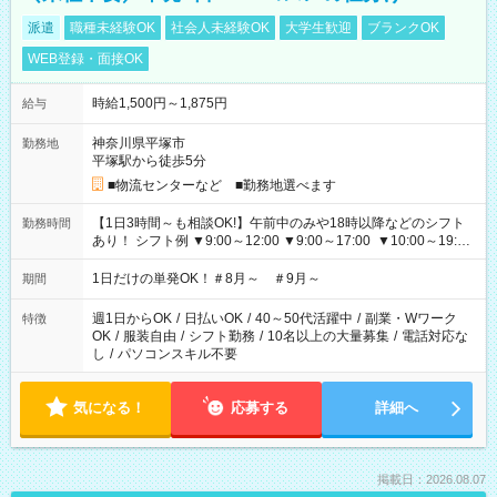
派遣
職種未経験OK
社会人未経験OK
大学生歓迎
ブランクOK
WEB登録・面接OK
時給1,500円～1,875円
給与
神奈川県平塚市
勤務地
平塚駅から徒歩5分
■物流センターなど ■勤務地選べます
【1日3時間～も相談OK!】午前中のみや18時以降などのシフト
勤務時間
あり！ シフト例 ▼9:00～12:00 ▼9:00～17:00 ▼10:00～19:00
▼18:00～21:00
1日だけの単発OK！＃8月～ ＃9月～
期間
週1日からOK
/
日払いOK
/
40～50代活躍中
/
副業・Wワーク
特徴
OK
/
服装自由
/
シフト勤務
/
10名以上の大量募集
/
電話対応な
し
/
パソコンスキル不要
気になる！
応募する
詳細へ
掲載日：2026.08.07