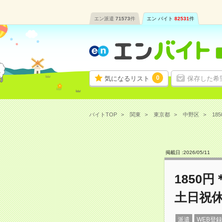
エン派遣
71573
件
エン バイト
82531
件
0
気になるリスト
保存した希
バイトTOP
関東
東京都
中野区
18
掲載日 :
2026
/
05
/
11
1850
土日祝
派遣
WEB登