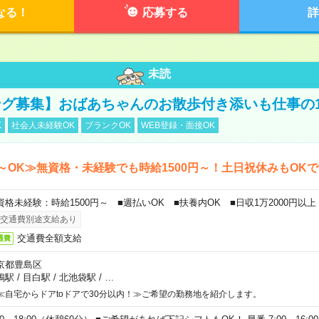
なる！
応募する
詳
未読
グ募集】おばあちゃんのお散歩付き添いも仕事の
K
社会人未経験OK
ブランクOK
WEB登録・面接OK
～OK≫無資格・未経験でも時給1500円～！土日祝休みもOK
資格未経験：時給1500円～ ■週払いOK ■扶養内OK ■日収1万2000円以上
交通費別途支給あり
交通費全額支給
通費
京都豊島区
鴨駅
/
目白駅
/
北池袋駅
/
…
≪自宅からドアtoドアで30分以内！≫ご希望の勤務地を紹介します。