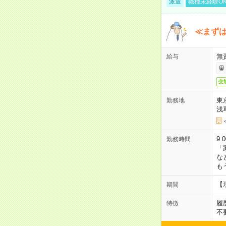
派遣
職種未経験O
≪まずは
無
給与
交
東
勤務地
浅
9:
勤務時間
「
な
も
【
期間
履
特徴
不