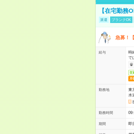
【在宅勤務O
派遣
ブランクOK
急募！【
時
給与
で
交
月
東
勤務地
水
09
勤務時間
即
期間