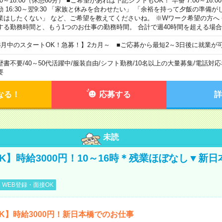
00～18:00（休憩60分） ■ご希望があれば下記シフトもOK！ 早番 7:00～16:00 遅
勤 16:30～翌9:30 「家族と休みを合わせたい」 「余裕を持って夕飯の準備
業はしたくない」 など、ご希望を教えてくださいね。 ※Wワーク希望の方へ
する勤務時間と、もう1つのお仕事の勤務時間。 合計で週40時間を超える場
8月中のスタートOK！急募！】2カ月～ ■ご応募から最短2～3日後に就業が
歴書不要
/
40～50代活躍中
/
服装自由
/
シフト勤務
/
10名以上の大量募集
/
電話対応
要
なる！
応募する
詳
未読
K】時給3000円！10～16時＊残業ほぼなし▼新
WEB登録・面接OK
K】時給3000円！新日本橋でのお仕事