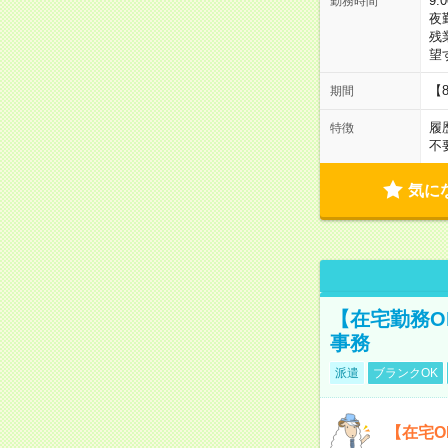
9:
勤務時間
夜
残
望
【
期間
履
特徴
不
気に
【在宅勤務O
事務
派遣
ブランクOK
【在宅O