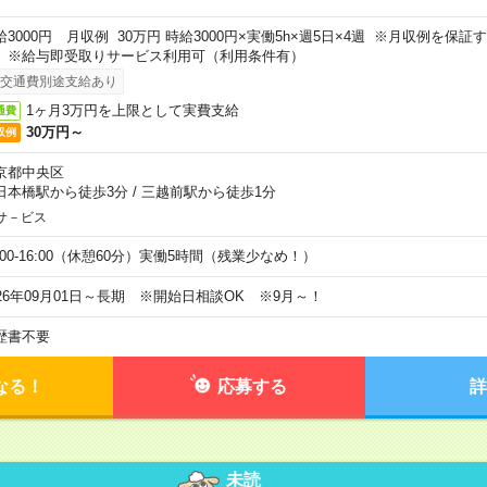
給3000円 月収例 30万円 時給3000円×実働5h×週5日×4週 ※月収例を保
。※給与即受取りサービス利用可（利用条件有）
交通費別途支給あり
1ヶ月3万円を上限として実費支給
通費
30万円～
収例
京都中央区
日本橋駅から徒歩3分
/
三越前駅から徒歩1分
サ－ビス
0:00-16:00（休憩60分）実働5時間（残業少なめ！）
026年09月01日～長期 ※開始日相談OK ※9月～！
歴書不要
なる！
応募する
詳
未読