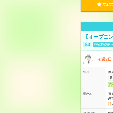
気に
【オープニン
派遣
職種未経験O
≪週3日
無
給与
交
東
勤務地
巣