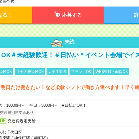
歴書不要
なる！
応募する
詳
未読
～OK＃未経験歓迎！＃日払い＊イベント会場でイ
経験OK
社会人未経験OK
大学生歓迎
ブランクOK
WEB登録・面接OK
ら明日だけ働きたい！など柔軟シフトで働き方選べます！早く
給：10000円～ 半日：5000円～ ■日払いOK！
交通費別途支給あり
交通費規定支給
通費
京都千代田区
葉原駅
/
神保町駅
/
麹町駅
/
…