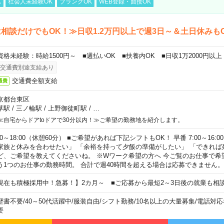
K
社会人未経験OK
ブランクOK
WEB登録・面接OK
相談だけでもOK！≫日収1.2万円以上で週3日～＆土日休みも
資格未経験：時給1500円～ ■週払いOK ■扶養内OK ■日収1万2000円以上
交通費別途支給あり
交通費全額支給
通費
京都台東区
草駅
/
三ノ輪駅
/
上野御徒町駅
/
…
≪自宅からドアtoドアで30分以内！≫ご希望の勤務地を紹介します。
00～18:00（休憩60分） ■ご希望があれば下記シフトもOK！ 早番 7:00～16:00 遅
家族と休みを合わせたい」 「余裕を持って夕飯の準備がしたい」 「できれば
ど、ご希望を教えてくださいね。 ※Wワーク希望の方へ 今ご覧のお仕事で希
う1つのお仕事の勤務時間。 合計で週40時間を超える場合は応募できません。
現在も積極採用中！急募！】2カ月～ ■ご応募から最短2～3日後の就業も相
歴書不要
/
40～50代活躍中
/
服装自由
/
シフト勤務
/
10名以上の大量募集
/
電話対応
要