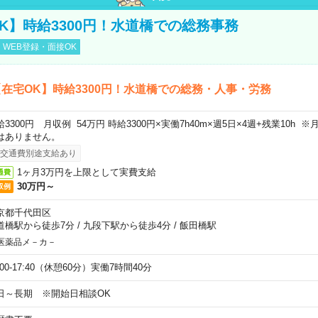
K】時給3300円！水道橋での総務事務
WEB登録・面接OK
在宅OK】時給3300円！水道橋での総務・人事・労務
給3300円 月収例 54万円 時給3300円×実働7h40m×週5日×4週+残業10h
はありません。
交通費別途支給あり
1ヶ月3万円を上限として実費支給
通費
30万円～
収例
京都千代田区
道橋駅から徒歩7分
/
九段下駅から徒歩4分
/
飯田橋駅
医薬品メ－カ－
:00-17:40（休憩60分）実働7時間40分
日～長期 ※開始日相談OK