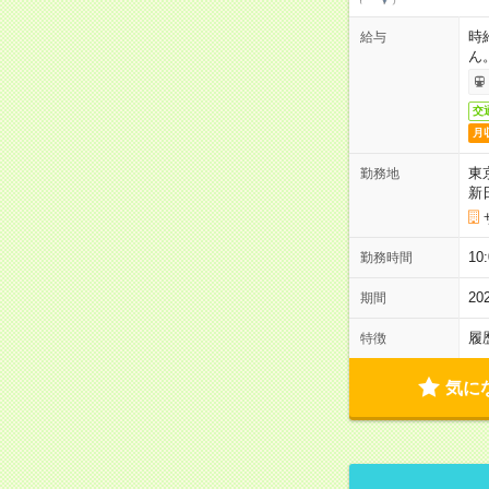
時
給与
ん
交
月
東
勤務地
新
1
勤務時間
2
期間
履
特徴
気に