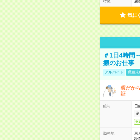
履
特徴
気に
＃1日4時間
搬のお仕事
アルバイト
職種未
暇だか
証
日
給与
交
東
勤務地
秋