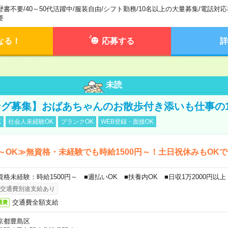
歴書不要
/
40～50代活躍中
/
服装自由
/
シフト勤務
/
10名以上の大量募集
/
電話対応
要
なる！
応募する
詳
未読
グ募集】おばあちゃんのお散歩付き添いも仕事の
K
社会人未経験OK
ブランクOK
WEB登録・面接OK
～OK≫無資格・未経験でも時給1500円～！土日祝休みもOK
資格未経験：時給1500円～ ■週払いOK ■扶養内OK ■日収1万2000円以上
交通費別途支給あり
交通費全額支給
通費
京都豊島区