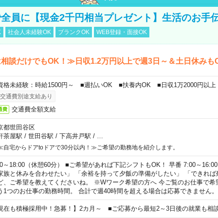
全員に【現金2千円相当プレゼント】生活のお手
K
社会人未経験OK
ブランクOK
WEB登録・面接OK
相談だけでもOK！≫日収1.2万円以上で週3日～＆土日休みも
資格未経験：時給1500円～ ■週払いOK ■扶養内OK ■日収1万2000円以上
交通費別途支給あり
交通費全額支給
通費
京都世田谷区
軒茶屋駅
/
世田谷駅
/
下高井戸駅
/
…
≪自宅からドアtoドアで30分以内！≫ご希望の勤務地を紹介します。
00～18:00（休憩60分） ■ご希望があれば下記シフトもOK！ 早番 7:00～16:00 遅
家族と休みを合わせたい」 「余裕を持って夕飯の準備がしたい」 「できれば
ど、ご希望を教えてくださいね。 ※Wワーク希望の方へ 今ご覧のお仕事で希
う1つのお仕事の勤務時間。 合計で週40時間を超える場合は応募できません。
現在も積極採用中！急募！】2カ月～ ■ご応募から最短2～3日後の就業も相