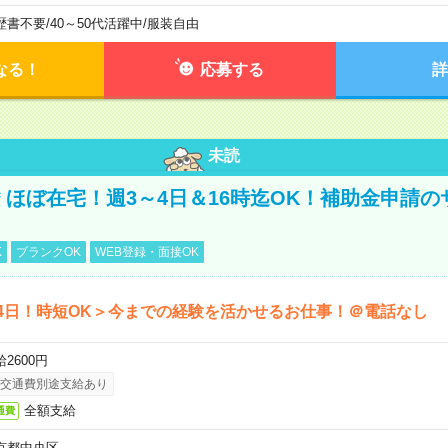
歴書不要
/
40～50代活躍中
/
服装自由
なる！
応募する
詳
未読
円＊ほぼ在宅！週3～4日＆16時迄OK！補助金申請
K
ブランクOK
WEB登録・面接OK
4日！時短OK＞今までの経験を活かせるお仕事！＠電話なし
2600円
交通費別途支給あり
全額支給
通費
京都中央区