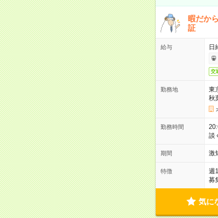
暇だか
証
日
給与
交
東
勤務地
秋
2
勤務時間
談
激
期間
週
特徴
募
気に