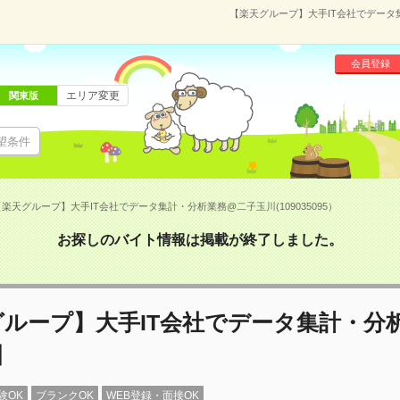
【楽天グループ】大手IT会社でデータ集
会員登録
エリア変更
関東版
望条件
楽天グループ】大手IT会社でデータ集計・分析業務@二子玉川(109035095）
お探しのバイト情報は掲載が終了しました。
グループ】大手IT会社でデータ集計・分
川
験OK
ブランクOK
WEB登録・面接OK