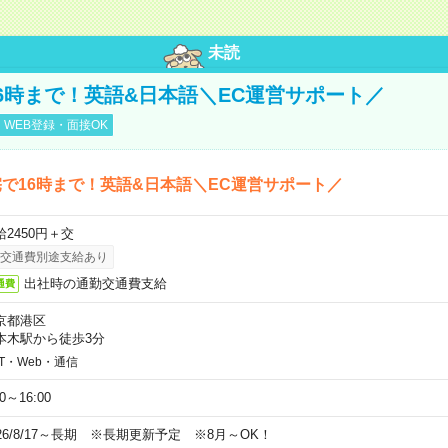
未読
6時まで！英語&日本語＼EC運営サポート／
WEB登録・面接OK
で16時まで！英語&日本語＼EC運営サポート／
給2450円＋交
交通費別途支給あり
出社時の通勤交通費支給
通費
京都港区
本木駅から徒歩3分
IT・Web・通信
00～16:00
026/8/17～長期 ※長期更新予定 ※8月～OK！