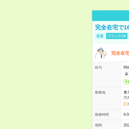
完全在宅で1
派遣
ブランクOK
完全在宅
時
給与
交
東
勤務地
六
9:
勤務時間
2
期間