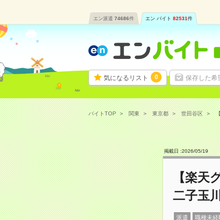
エン派遣
74686
件
エン バイト
82531
件
0
気になるリスト
保存した希
バイトTOP
関東
東京都
世田谷区
【
掲載日 :
2026
/
05
/
19
【楽天
二子玉
派遣
職種未経