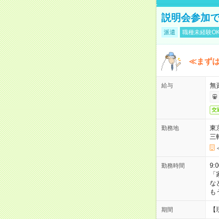
説明会参加で
派遣
職種未経験O
≪まずは
無
給与
交
東
勤務地
三
9:
勤務時間
「
な
も
【
期間