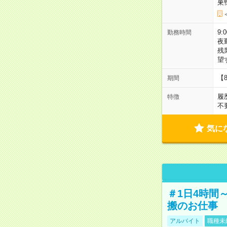
巣
9:
勤務時間
夜
残
望
【
期間
履
特徴
不
気に
＃1日4時間
搬のお仕事
アルバイト
職種未