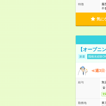
履
特徴
不
気に
【オープニン
派遣
職種未経験O
≪週3日
無
給与
交
東
勤務地