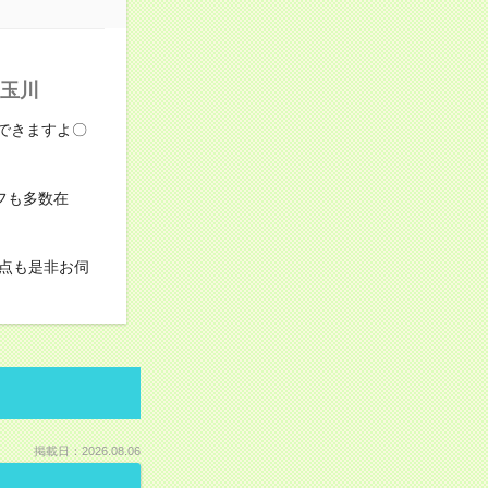
子玉川
できますよ〇
フも多数在
点も是非お伺
掲載日：2026.08.06