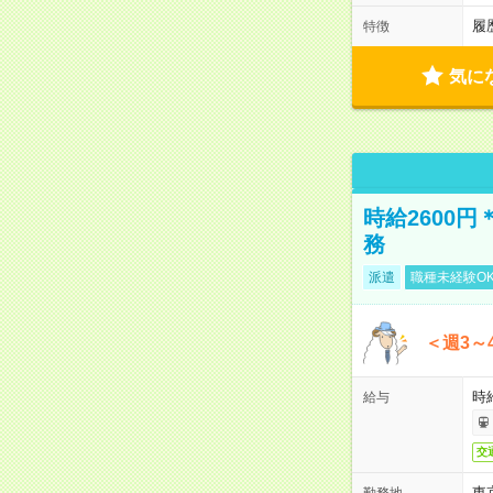
履
特徴
気に
時給2600
務
派遣
職種未経験O
＜週3～
時給
給与
交
東
勤務地