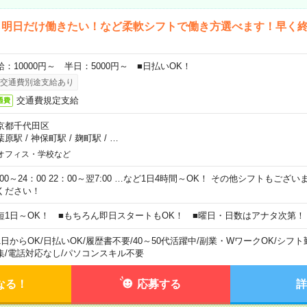
ら明日だけ働きたい！など柔軟シフトで働き方選べます！早く
給：10000円～ 半日：5000円～ ■日払いOK！
交通費別途支給あり
交通費規定支給
通費
京都千代田区
葉原駅
/
神保町駅
/
麹町駅
/
…
オフィス・学校など
0:00～24：00 22：00～翌7:00 …など1日4時間～OK！ その他シフトもござ
ください！
短1日～OK！ ■もちろん即日スタートもOK！ ■曜日・日数はアナタ次第！
1日からOK
/
日払いOK
/
履歴書不要
/
40～50代活躍中
/
副業・WワークOK
/
シフト
集
/
電話対応なし
/
パソコンスキル不要
なる！
応募する
詳