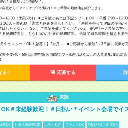
鴨駅
/
目白駅
/
北池袋駅
/
…
≪自宅からドアtoドアで30分以内！≫ご希望の勤務地を紹介します。
00～18:00（休憩60分） ■ご希望があれば下記シフトもOK！ 早番 7:00～16:00 遅
勤 16:30～翌9:30 「家族と休みを合わせたい」 「余裕を持って夕飯の準備
業はしたくない」 など、ご希望を教えてくださいね。 ※Wワーク希望の方へ
する勤務時間と、もう1つのお仕事の勤務時間。 合計で週40時間を超える場
8月中のスタートOK！急募！】2カ月～ ■ご応募から最短2～3日後に就業が
歴書不要
/
40～50代活躍中
/
服装自由
/
シフト勤務
/
10名以上の大量募集
/
電話対応
要
なる！
応募する
詳
未読
～OK＃未経験歓迎！＃日払い＊イベント会場でイ
経験OK
社会人未経験OK
大学生歓迎
ブランクOK
WEB登録・面接OK