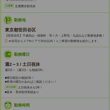
交通費全額支給
交通費
勤務地
東京都世田谷区
【世田谷区】千歳烏山・桜新町・等々力・上野毛・九品仏など勤務地多数！
≪自宅からドアtoドアで30分以内！≫ご希望の勤務地を紹介します。
勤務曜日
週2～3 / 土日祝休
週3日～（週2日～も相談OK）
■曜日固定の相談OK！
■希望の曜日があればご相談ください！
土日祝休みもOK！
休日休暇
■産休・育休取得実績あり
勤務時間