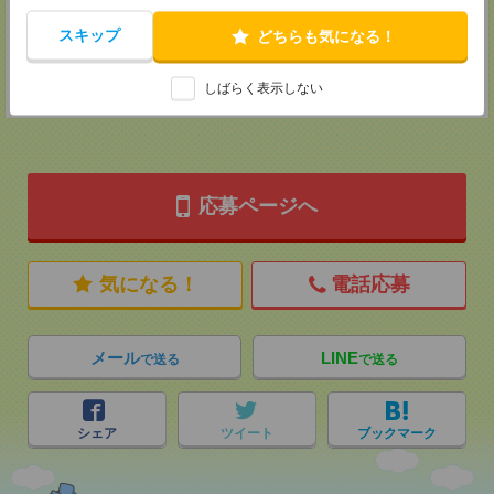
MAIL：
tenshoku@nikken-ts.jp
担当：採用担当
スキップ
どちらも気になる！
登録交通費
★今ならご来社登録でQUOカード2000円分をプレゼント中★
しばらく表示しない
応募ページへ
気になる！
電話応募
メール
LINE
で送る
で送る
シェア
ツイート
ブックマーク