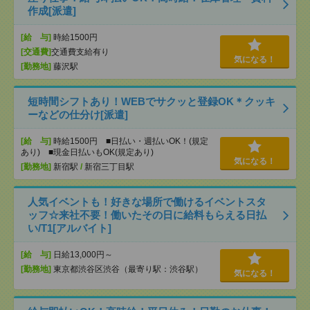
作成[派遣]
[給 与]
時給1500円
[交通費]
交通費支給有り
気になる！
[勤務地]
藤沢駅
短時間シフトあり！WEBでサクッと登録OK＊クッキ
ーなどの仕分け[派遣]
[給 与]
時給1500円 ■日払い・週払いOK！(規定
あり) ■現金日払いもOK(規定あり)
気になる！
[勤務地]
新宿駅
/
新宿三丁目駅
人気イベントも！好きな場所で働けるイベントスタ
ッフ☆来社不要！働いたその日に給料もらえる日払
い/T1[アルバイト]
[給 与]
日給13,000円～
[勤務地]
東京都渋谷区渋谷（最寄り駅：渋谷駅）
気になる！