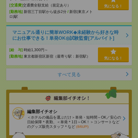
[交通費]
交通費全額支給（規定あり）
気になる！
[勤務地]
新宿三丁目駅から徒歩2分
/
新宿(東京メト
ロ)駅
マニュアル通りに簡単WORK◆未経験から好きな時
にお仕事できる！単発OK◎試験監督[アルバイト]
[給 与]
時給1,300円～
[勤務地]
東京都新宿区新宿（最寄り駅：新宿駅）
気になる！
すべて見る
編集部イチオシ
＜ホテルの備品を運ぶだけ＞単発・短時間～OK／安心の
日給保障＊夜勤、＜単発＊1日～OK！＞コンサートなど
のグッズ販売スタッフ＊など
(8/6UP!)