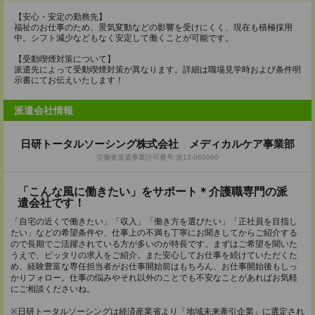
【安心・安定の勤務先】
福祉のお仕事のため、景気変動などの影響を受けにくく、現在も積極採用
中。シフト減少などもなく安定して働くことが可能です。
【受動喫煙対策について】
派遣先によって受動喫煙対策が異なります。詳細は職場見学時および条件明
示書にてお伝えいたします！
派遣会社情報
日研トータルソーシング株式会社 メディカルケア事業部
労働者派遣事業許可番号:派13-060060
「こんな風に働きたい」をサポート＊介護職専門の派
遣会社です！
「自宅の近くで働きたい」「収入」「働き方を選びたい」「正社員を目指し
たい」などの希望条件や、仕事上の不満も丁寧にお聞きしてからご紹介する
ので長期でご活躍されている方が多いのが特長です。まずはご希望を聞いた
うえで、ピッタリの求人をご紹介。また安心してお仕事を続けていただくた
め、経験豊富な専任担当者がお仕事開始前はもちろん、お仕事開始後もしっ
かりフォロー。仕事の悩みやそれ以外のことでも不安なことがあればお気軽
にご相談くださいね。
※日研トータルソーシングは経済産業省より「地域未来牽引企業」に選定され