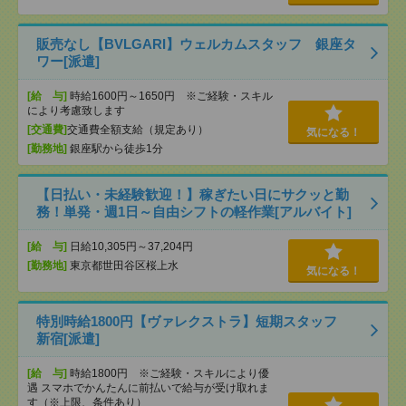
販売なし【BVLGARI】ウェルカムスタッフ 銀座タ
ワー[派遣]
[給 与]
時給1600円～1650円 ※ご経験・スキル
により考慮致します
[交通費]
交通費全額支給（規定あり）
気になる！
[勤務地]
銀座駅から徒歩1分
【日払い・未経験歓迎！】稼ぎたい日にサクッと勤
務！単発・週1日～自由シフトの軽作業[アルバイト]
[給 与]
日給10,305円～37,204円
[勤務地]
東京都世田谷区桜上水
気になる！
特別時給1800円【ヴァレクストラ】短期スタッフ
新宿[派遣]
[給 与]
時給1800円 ※ご経験・スキルにより優
遇 スマホでかんたんに前払いで給与が受け取れま
す（※上限、条件あり）