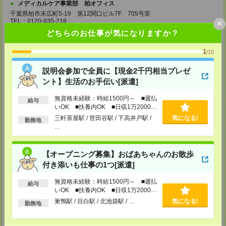
メディカルケア事業部 柏オフィス
千葉県柏市末広町5-19 第12関口ビル7F 705号室
×
TEL：0120-935-218
MAIL：
tenshoku@nikken-ts.jp
どちらのお仕事が気になりますか？
担当：採用担当
1
メディカルケア事業部 新宿オフィス
/10
東京都新宿区新宿2-3-10 新宿御苑ビル6階
TEL：0120-457-235
説明会参加で全員に【現金2千円相当プレゼ
MAIL：
tenshoku@nikken-ts.jp
ント】生活のお手伝い[派遣]
担当：採用担当
無資格未経験：時給1500円～ ■週払
メディカルケア事業部 立川事業所
給与
いOK ■扶養内OK ■日収1万2000円
東京都立川市錦町1-12-14
以上
TEL：0120-934-200
三軒茶屋駅 / 世田谷駅 / 下高井戸駅 /
気になる!
勤務地
MAIL：
tenshoku@nikken-ts.jp
…
担当：採用担当
メディカルケア事業部 町田オフィス
【オープニング募集】おばあちゃんのお散歩
東京都町田市森野1-7-23 大樹生命町田ビル6F
付き添いも仕事の1つ[派遣]
TEL：0120-453-285
MAIL：
tenshoku@nikken-ts.jp
担当：採用担当
無資格未経験：時給1500円～ ■週払
給与
いOK ■扶養内OK ■日収1万2000円
メディカルケア事業部 横浜オフィス
以上
巣鴨駅 / 目白駅 / 北池袋駅 / …
気になる!
勤務地
神奈川県横浜市保土ケ谷区神戸町134 横浜ビジネスパークサウスタワー
2F B区画
TEL：0120-901-799