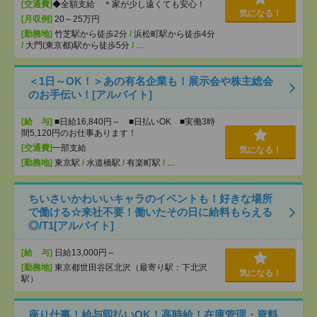
[交通費]
◆全額支給 ＊家が少し遠くても安心！
気になる！
[月収例]
20～25万円
[勤務地]
竹芝駅から徒歩2分
/
浜松町駅から徒歩4分
/
大門(東京都)駅から徒歩5分
/
…
＜1日～OK！＞あの有名企業も！展示会や株主総会
のお手伝い！[アルバイト]
[給 与]
■日給16,840円～ ■日払いOK ■実働3時
間5,120円のお仕事あります！
[交通費]
一部支給
気になる！
[勤務地]
東京駅
/
水道橋駅
/
有楽町駅
/
…
ちいさいかわいいキャラのイベントも！好きな場所
で働ける☆来社不要！働いたその日に給料もらえる
◎/T1[アルバイト]
[給 与]
日給13,000円～
[勤務地]
東京都世田谷区北沢（最寄り駅：下北沢
気になる！
駅）
座り仕事！給与即払いOK！高時給！在庫管理・資料