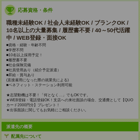
応募資格・条件
職種未経験OK / 社会人未経験OK / ブランクOK /
10名以上の大量募集 / 履歴書不要 / 40～50代活躍
中 / WEB登録・面接OK
■資格・経験・年齢不問
■学歴不問
■10名以上採用予定！
■履歴書不要
■社会保険完備
■社員登用あり（紹介予定派遣）
■昇給・賞与あり
(直接雇用になった際の就業先による)
■ベネフィット・ステーション利用可能
★志望動機は不要！「何となく…」でもOKです。
★WEB登録・電話登録OK！支店への来社面談の場合、交通費として【QUO
カード2000円分】プレゼント！
★出張面談に関してもお気軽にご相談ください。
派遣先の概要
配属先について