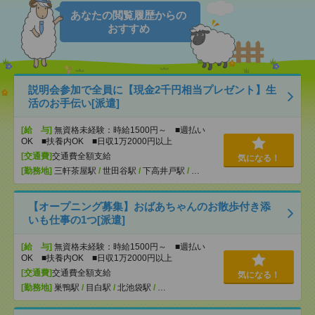
あなたの閲覧履歴からの
おすすめ
説明会参加で全員に【現金2千円相当プレゼント】生
活のお手伝い[派遣]
[給 与]
無資格未経験：時給1500円～ ■週払い
OK ■扶養内OK ■日収1万2000円以上
[交通費]
交通費全額支給
気になる！
[勤務地]
三軒茶屋駅
/
世田谷駅
/
下高井戸駅
/
…
【オープニング募集】おばあちゃんのお散歩付き添
いも仕事の1つ[派遣]
[給 与]
無資格未経験：時給1500円～ ■週払い
OK ■扶養内OK ■日収1万2000円以上
[交通費]
交通費全額支給
気になる！
[勤務地]
巣鴨駅
/
目白駅
/
北池袋駅
/
…