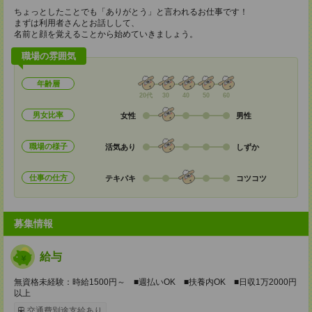
ちょっとしたことでも「ありがとう」と言われるお仕事です！
まずは利用者さんとお話しして、
名前と顔を覚えることから始めていきましょう。
職場の雰囲気
年齢層
20代
30
40
50
60
男女比率
女性
男性
職場の様子
活気あり
しずか
仕事の仕方
テキパキ
コツコツ
募集情報
給与
無資格未経験：時給1500円～ ■週払いOK ■扶養内OK ■日収1万2000円
以上
交通費別途支給あり