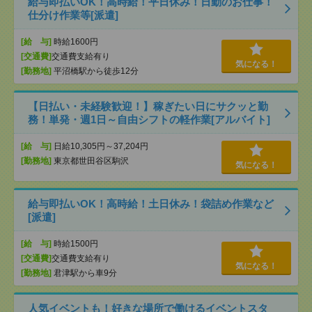
給与即払いOK！高時給！平日休み！日勤のお仕事！
仕分け作業等[派遣]
[給 与]
時給1600円
[交通費]
交通費支給有り
気になる！
[勤務地]
平沼橋駅から徒歩12分
【日払い・未経験歓迎！】稼ぎたい日にサクッと勤
務！単発・週1日～自由シフトの軽作業[アルバイト]
[給 与]
日給10,305円～37,204円
[勤務地]
東京都世田谷区駒沢
気になる！
給与即払いOK！高時給！土日休み！袋詰め作業など
[派遣]
[給 与]
時給1500円
[交通費]
交通費支給有り
気になる！
[勤務地]
君津駅から車9分
人気イベントも！好きな場所で働けるイベントスタ