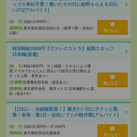
ッフ☆来社不要！働いたその日に給料もらえる日払
い/T1[アルバイト]
[給 与]
日給13,000円～
[勤務地]
東京都目黒区自由が丘（最寄り駅：自由が
気になる！
丘駅）
特別時給1800円【ヴァレクストラ】短期スタッフ
日本橋[派遣]
[給 与]
時給1800円 ※ご経験・スキルにより優
遇 スマホでかんたんに前払いで給与が受け取れま
す（※上限、条件あり）
[交通費]
交通費全額支給（規定あり）
気になる！
[勤務地]
東京都中央区 東京メトロ 日本橋駅から直
結（徒歩1分）
【日払い・未経験歓迎！】稼ぎたい日にサクッと勤
務！単発・週1日～自由シフトの軽作業[アルバイト]
[給 与]
日給10,305円～37,204円
[勤務地]
東京都世田谷区豪徳寺
気になる！