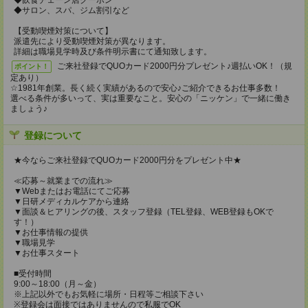
◆飲食チェーン店クーポン
◆サロン、スパ、ジム割引など
【受動喫煙対策について】
派遣先により受動喫煙対策が異なります。
詳細は職場見学時及び条件明示書にて通知致します。
ご来社登録でQUOカード2000円分プレゼント♪週払いOK！（規
ポイント！
定あり）
☆1981年創業。長く続く実績があるので安心♪ご紹介できるお仕事多数！
選べる条件が多いって、実は重要なこと。安心の「ニッケン」で一緒に働き
ましょう♪
登録について
★今ならご来社登録でQUOカード2000円分をプレゼント中★
≪応募～就業までの流れ≫
▼Webまたはお電話にてご応募
▼日研メディカルケアから連絡
▼面談＆ヒアリングの後、スタッフ登録（TEL登録、WEB登録もOKで
す！）
▼お仕事情報の提供
▼職場見学
▼お仕事スタート
■受付時間
9:00～18:00（月～金）
※上記以外でもお気軽に場所・日程等ご相談下さい
※登録会は面接ではありませんので私服でOK