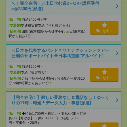
＼！完全在宅！／土日含む週2～OK<講座受付
>@2400円[派遣]
[給 与]
時給2400円＋交
[交通費]
交通費実費支給（当社規定あり）
気になる！
[勤務地]
田町(東京都)駅から徒歩4分
/
三田(東京都)
駅から徒歩7分
＜日本を代表するバンド＊サカナクション＞ツアー
公演のサポートバイト＠日本武道館[アルバイト]
[給 与]
時給1250円～
[交通費]
支給（規定有り）
気になる！
[勤務地]
九段下駅から徒歩5分
/
竹橋駅から徒歩10
分
/
神保町駅から徒歩15分
/
…
【完全在宅！】難しい業務なし＆電話なし！ゆっく
りの11時～時短＊データ入力・事務[派遣]
[給 与]
◆時給1,700円＊日払い・週払いOK＊昇給
あり♪【月収例】 ・約204,000円 （時給1,700
円 × 実働6h × 20日）