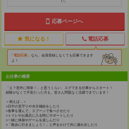
い。
応募ページへ
気になる！
電話応募
電話応募
なら、会員登録しなくても応募できます
よ！
お仕事の概要
「え？意外に簡単！」と思うくらい、スグできる仕事からスタート！
経験がなくて不安だった方も、皆さん問題なく活躍できています！
＜例えば…＞
○日中の見守りや水分補給をしたり
○食事を運んで、スプーンで食べさせたり
○トイレやお風呂に入る時にサポートしたり
○一緒に体操やゲームを楽しんだり
○「散歩に行きましょう！」と声をかけて外に連れ出したり