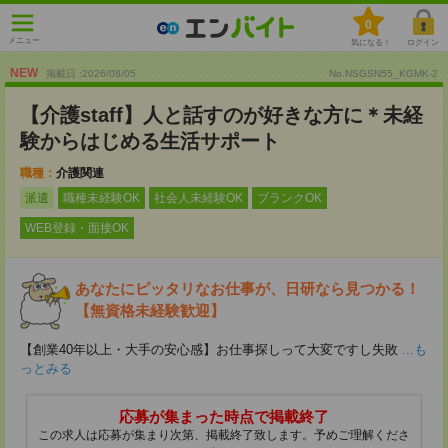
0
メニュー
気になる！
ログイン
NEW
掲載日 :2026
/
08
/
05
No.NSGSN55_KGMK-2
【介護staff】人と話すのが好きな方に＊未経
験からはじめる生活サポート
職種：
介護関連
派遣
職種未経験OK
社会人未経験OK
ブランクOK
WEB登録・面接OK
あなたにピッタリなお仕事が、日研なら見つかる！
【無資格未経験歓迎】
【創業40年以上・大手の安心感】お仕事探しって大変ですし失敗
...も
っとみる
応募が集まった時点で掲載終了
この求人は応募が集まり次第、掲載終了致します。予めご理解くださ