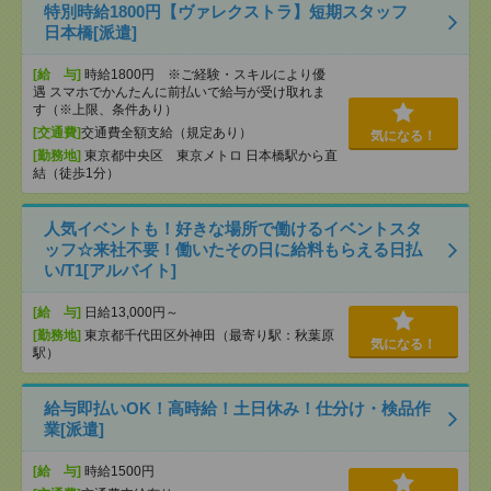
特別時給1800円【ヴァレクストラ】短期スタッフ
日本橋[派遣]
[給 与]
時給1800円 ※ご経験・スキルにより優
遇 スマホでかんたんに前払いで給与が受け取れま
す（※上限、条件あり）
[交通費]
交通費全額支給（規定あり）
気になる！
[勤務地]
東京都中央区 東京メトロ 日本橋駅から直
結（徒歩1分）
人気イベントも！好きな場所で働けるイベントスタ
ッフ☆来社不要！働いたその日に給料もらえる日払
い/T1[アルバイト]
[給 与]
日給13,000円～
[勤務地]
東京都千代田区外神田（最寄り駅：秋葉原
気になる！
駅）
給与即払いOK！高時給！土日休み！仕分け・検品作
業[派遣]
[給 与]
時給1500円