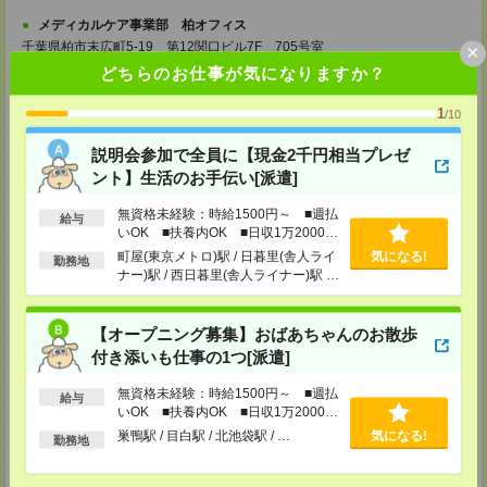
メディカルケア事業部 柏オフィス
千葉県柏市末広町5-19 第12関口ビル7F 705号室
×
TEL：0120-935-218
どちらのお仕事が気になりますか？
MAIL：
tenshoku@nikken-ts.jp
担当：採用担当
1
/10
メディカルケア事業部 新宿オフィス
東京都新宿区新宿2-3-10 新宿御苑ビル6階
説明会参加で全員に【現金2千円相当プレゼ
TEL：0120-457-235
ント】生活のお手伝い[派遣]
MAIL：
tenshoku@nikken-ts.jp
担当：採用担当
無資格未経験：時給1500円～ ■週払
給与
メディカルケア事業部 立川事業所
いOK ■扶養内OK ■日収1万2000円
以上
東京都立川市錦町1-12-14
町屋(東京メトロ)駅 / 日暮里(舎人ライ
気になる!
勤務地
TEL：0120-934-200
ナー)駅 / 西日暮里(舎人ライナー)駅 /
MAIL：
tenshoku@nikken-ts.jp
…
担当：採用担当
【オープニング募集】おばあちゃんのお散歩
メディカルケア事業部 町田オフィス
付き添いも仕事の1つ[派遣]
東京都町田市森野1-7-23 大樹生命町田ビル6F
TEL：0120-453-285
MAIL：
tenshoku@nikken-ts.jp
無資格未経験：時給1500円～ ■週払
給与
担当：採用担当
いOK ■扶養内OK ■日収1万2000円
以上
巣鴨駅 / 目白駅 / 北池袋駅 / …
気になる!
メディカルケア事業部 横浜オフィス
勤務地
神奈川県横浜市保土ケ谷区神戸町134 横浜ビジネスパークサウスタワー
2F B区画