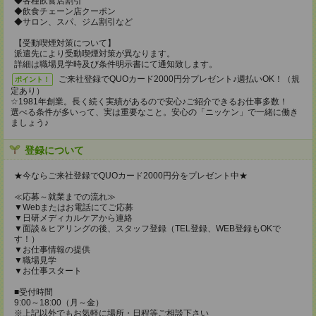
◆各種飲食店割引
◆飲食チェーン店クーポン
◆サロン、スパ、ジム割引など
【受動喫煙対策について】
派遣先により受動喫煙対策が異なります。
詳細は職場見学時及び条件明示書にて通知致します。
ご来社登録でQUOカード2000円分プレゼント♪週払いOK！（規
ポイント！
定あり）
☆1981年創業。長く続く実績があるので安心♪ご紹介できるお仕事多数！
選べる条件が多いって、実は重要なこと。安心の「ニッケン」で一緒に働き
ましょう♪
登録について
★今ならご来社登録でQUOカード2000円分をプレゼント中★
≪応募～就業までの流れ≫
▼Webまたはお電話にてご応募
▼日研メディカルケアから連絡
▼面談＆ヒアリングの後、スタッフ登録（TEL登録、WEB登録もOKで
す！）
▼お仕事情報の提供
▼職場見学
▼お仕事スタート
■受付時間
9:00～18:00（月～金）
※上記以外でもお気軽に場所・日程等ご相談下さい