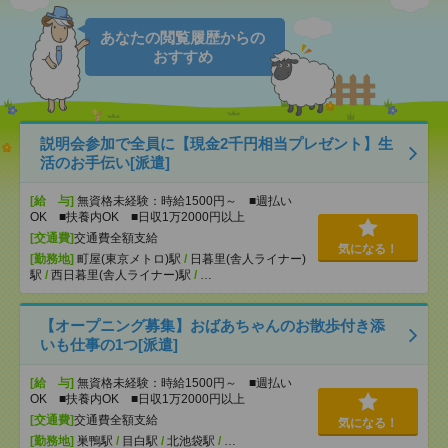
あなたの閲覧履歴からの
おすすめ
説明会参加で全員に【現金2千円相当プレゼント】生
活のお手伝い[派遣]
[給 与]
無資格未経験：時給1500円～ ■週払い
OK ■扶養内OK ■日収1万2000円以上
[交通費]
交通費全額支給
気になる！
[勤務地]
町屋(東京メトロ)駅
/
日暮里(舎人ライナー)
駅
/
西日暮里(舎人ライナー)駅
/
…
【オープニング募集】おばあちゃんのお散歩付き添
いも仕事の1つ[派遣]
[給 与]
無資格未経験：時給1500円～ ■週払い
OK ■扶養内OK ■日収1万2000円以上
[交通費]
交通費全額支給
気になる！
[勤務地]
巣鴨駅
/
目白駅
/
北池袋駅
/
…