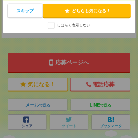
TEL：0120-901-799
MAIL：
tenshoku@nikken-ts.jp
スキップ
どちらも気になる！
担当：採用担当
登録交通費
しばらく表示しない
★今ならご来社登録でQUOカード2000円分をプレゼント中★
応募ページへ
気になる！
電話応募
メール
LINE
で送る
で送る
シェア
ツイート
ブックマーク