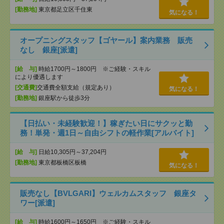
[勤務地]
東京都足立区千住東
気になる！
オープニングスタッフ【ゴヤール】案内業務 販売
なし 銀座[派遣]
[給 与]
時給1700円～1800円 ※ご経験・スキル
により優遇します
[交通費]
交通費全額支給（規定あり）
気になる！
[勤務地]
銀座駅から徒歩3分
【日払い・未経験歓迎！】稼ぎたい日にサクッと勤
務！単発・週1日～自由シフトの軽作業[アルバイト]
[給 与]
日給10,305円～37,204円
[勤務地]
東京都板橋区板橋
気になる！
販売なし【BVLGARI】ウェルカムスタッフ 銀座タ
ワー[派遣]
[給 与]
時給1600円～1650円 ※ご経験・スキル