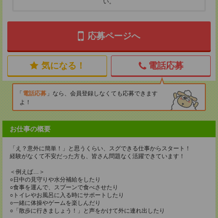
い。
応募ページへ
気になる！
電話応募
電話応募
なら、会員登録しなくても応募できます
よ！
お仕事の概要
「え？意外に簡単！」と思うくらい、スグできる仕事からスタート！
経験がなくて不安だった方も、皆さん問題なく活躍できています！
＜例えば…＞
○日中の見守りや水分補給をしたり
○食事を運んで、スプーンで食べさせたり
○トイレやお風呂に入る時にサポートしたり
○一緒に体操やゲームを楽しんだり
○「散歩に行きましょう！」と声をかけて外に連れ出したり