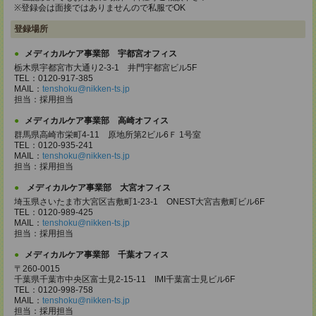
※登録会は面接ではありませんので私服でOK
登録場所
メディカルケア事業部 宇都宮オフィス
栃木県宇都宮市大通り2-3-1 井門宇都宮ビル5F
TEL：0120-917-385
MAIL：
tenshoku@nikken-ts.jp
担当：採用担当
メディカルケア事業部 高崎オフィス
群馬県高崎市栄町4-11 原地所第2ビル6Ｆ 1号室
TEL：0120-935-241
MAIL：
tenshoku@nikken-ts.jp
担当：採用担当
メディカルケア事業部 大宮オフィス
埼玉県さいたま市大宮区吉敷町1-23-1 ONEST大宮吉敷町ビル6F
TEL：0120-989-425
MAIL：
tenshoku@nikken-ts.jp
担当：採用担当
メディカルケア事業部 千葉オフィス
〒260-0015
千葉県千葉市中央区富士見2-15-11 IMI千葉富士見ビル6F
TEL：0120-998-758
MAIL：
tenshoku@nikken-ts.jp
担当：採用担当