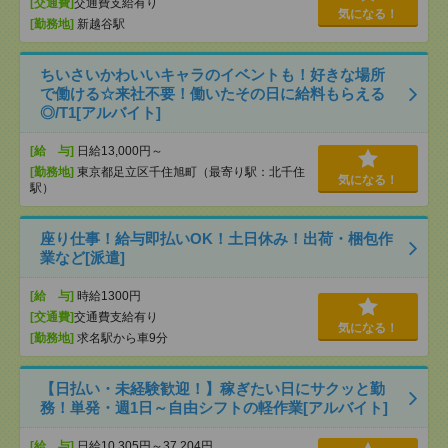
[交通費]
交通費支給有り
気になる！
[勤務地]
新越谷駅
ちいさいかわいいキャラのイベントも！好きな場所
で働ける☆来社不要！働いたその日に給料もらえる
◎/T1[アルバイト]
[給 与]
日給13,000円～
[勤務地]
東京都足立区千住旭町（最寄り駅：北千住
気になる！
駅）
座り仕事！給与即払いOK！土日休み！出荷・梱包作
業など[派遣]
[給 与]
時給1300円
[交通費]
交通費支給有り
気になる！
[勤務地]
求名駅から車9分
【日払い・未経験歓迎！】稼ぎたい日にサクッと勤
務！単発・週1日～自由シフトの軽作業[アルバイト]
[給 与]
日給10,305円～37,204円