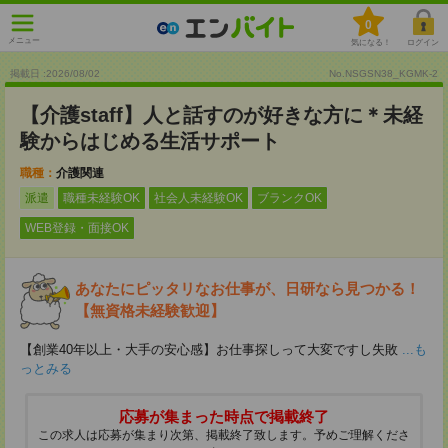
0
メニュー
気になる！
ログイン
掲載日 :2026
/
08
/
02
No.NSGSN38_KGMK-2
【介護staff】人と話すのが好きな方に＊未経
験からはじめる生活サポート
職種：
介護関連
派遣
職種未経験OK
社会人未経験OK
ブランクOK
WEB登録・面接OK
あなたにピッタリなお仕事が、日研なら見つかる！
【無資格未経験歓迎】
【創業40年以上・大手の安心感】お仕事探しって大変ですし失敗
...も
っとみる
応募が集まった時点で掲載終了
この求人は応募が集まり次第、掲載終了致します。予めご理解くださ