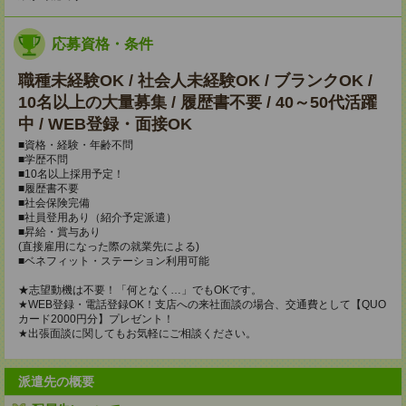
応募資格・条件
職種未経験OK / 社会人未経験OK / ブランクOK /
10名以上の大量募集 / 履歴書不要 / 40～50代活躍
中 / WEB登録・面接OK
■資格・経験・年齢不問
■学歴不問
■10名以上採用予定！
■履歴書不要
■社会保険完備
■社員登用あり（紹介予定派遣）
■昇給・賞与あり
(直接雇用になった際の就業先による)
■ベネフィット・ステーション利用可能
★志望動機は不要！「何となく…」でもOKです。
★WEB登録・電話登録OK！支店への来社面談の場合、交通費として【QUO
カード2000円分】プレゼント！
★出張面談に関してもお気軽にご相談ください。
派遣先の概要