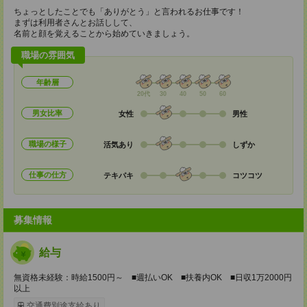
ちょっとしたことでも「ありがとう」と言われるお仕事です！
まずは利用者さんとお話しして、
名前と顔を覚えることから始めていきましょう。
職場の雰囲気
年齢層
20代
30
40
50
60
男女比率
女性
男性
職場の様子
活気あり
しずか
仕事の仕方
テキパキ
コツコツ
募集情報
給与
無資格未経験：時給1500円～ ■週払いOK ■扶養内OK ■日収1万2000円
以上
交通費別途支給あり