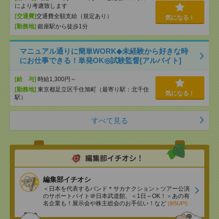
により考慮致します
[交通費]
交通費全額支給（規定あり）
気になる！
[勤務地]
銀座駅から徒歩1分
マニュアル通りに簡単WORK◆未経験から好きな時
にお仕事できる！単発OK◎試験監督[アルバイト]
[給 与]
時給1,300円～
[勤務地]
東京都足立区千住旭町（最寄り駅：北千住
気になる！
駅）
すべて見る
編集部イチオシ
＜日本を代表するバンド＊サカナクション＞ツアー公演
のサポートバイト＠日本武道館、＜1日～OK！＞あの有
名企業も！展示会や株主総会のお手伝い！など
(8/5UP!)