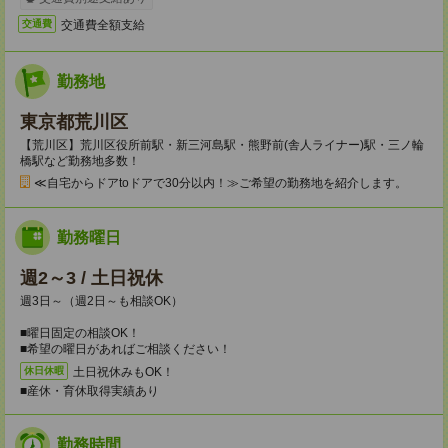
交通費全額支給
交通費
勤務地
東京都荒川区
【荒川区】荒川区役所前駅・新三河島駅・熊野前(舎人ライナー)駅・三ノ輪
橋駅など勤務地多数！
≪自宅からドアtoドアで30分以内！≫ご希望の勤務地を紹介します。
勤務曜日
週2～3 / 土日祝休
週3日～（週2日～も相談OK）
■曜日固定の相談OK！
■希望の曜日があればご相談ください！
土日祝休みもOK！
休日休暇
■産休・育休取得実績あり
勤務時間