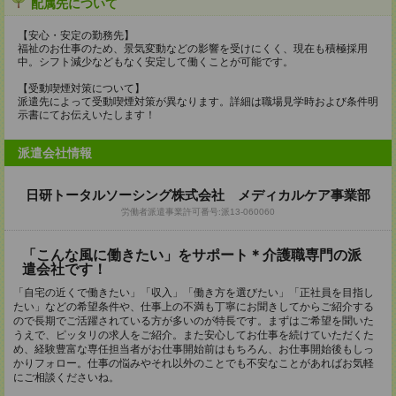
配属先について
【安心・安定の勤務先】
福祉のお仕事のため、景気変動などの影響を受けにくく、現在も積極採用
中。シフト減少などもなく安定して働くことが可能です。
【受動喫煙対策について】
派遣先によって受動喫煙対策が異なります。詳細は職場見学時および条件明
示書にてお伝えいたします！
派遣会社情報
日研トータルソーシング株式会社 メディカルケア事業部
労働者派遣事業許可番号:派13-060060
「こんな風に働きたい」をサポート＊介護職専門の派
遣会社です！
「自宅の近くで働きたい」「収入」「働き方を選びたい」「正社員を目指し
たい」などの希望条件や、仕事上の不満も丁寧にお聞きしてからご紹介する
ので長期でご活躍されている方が多いのが特長です。まずはご希望を聞いた
うえで、ピッタリの求人をご紹介。また安心してお仕事を続けていただくた
め、経験豊富な専任担当者がお仕事開始前はもちろん、お仕事開始後もしっ
かりフォロー。仕事の悩みやそれ以外のことでも不安なことがあればお気軽
にご相談くださいね。