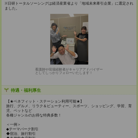
※日研トータルソーシングは経済産業省より「地域未来牽引企業」に選定され
ました。
看護師や現場経験者がキャリアアドバイザー
としてしっかりフォローいたします！
待遇・福利厚生
【★ベネフィット・ステーション利用可能★】
旅行、グルメ、リラク＆ビューティー、スポーツ、ショッピング、学習、育
児、ペットなど
各種ジャンルのお得な特典多数！
＜一例＞
◆テーマパーク割引
◆宿泊、旅行割引