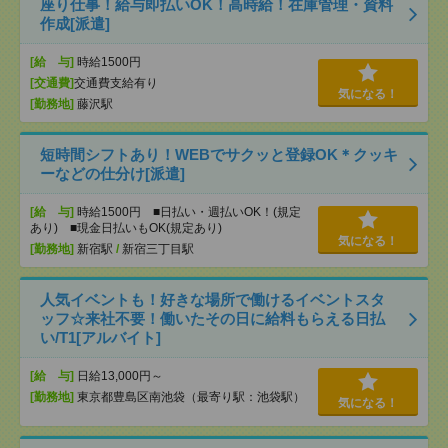
座り仕事！給与即払いOK！高時給！在庫管理・資料
作成[派遣]
[給 与]
時給1500円
[交通費]
交通費支給有り
気になる！
[勤務地]
藤沢駅
短時間シフトあり！WEBでサクッと登録OK＊クッキ
ーなどの仕分け[派遣]
[給 与]
時給1500円 ■日払い・週払いOK！(規定
あり) ■現金日払いもOK(規定あり)
気になる！
[勤務地]
新宿駅
/
新宿三丁目駅
人気イベントも！好きな場所で働けるイベントスタ
ッフ☆来社不要！働いたその日に給料もらえる日払
い/T1[アルバイト]
[給 与]
日給13,000円～
[勤務地]
東京都豊島区南池袋（最寄り駅：池袋駅）
気になる！