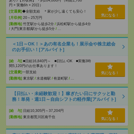
あり♪【月収例】 ・約204,000円 （時給1,700
円 × 実働6h × 20日）
[交通費]
◆全額支給 ＊家が少し遠くても安心！
気になる！
[月収例]
20～25万円
[勤務地]
竹芝駅から徒歩2分
/
浜松町駅から徒歩4分
/
大門(東京都)駅から徒歩5分
/
…
＜1日～OK！＞あの有名企業も！展示会や株主総会
のお手伝い！[アルバイト]
[給 与]
■日給16,840円～ ■日払いOK ■実働3時
間5,120円のお仕事あります！
[交通費]
一部支給
気になる！
[勤務地]
東京駅
/
水道橋駅
/
有楽町駅
/
…
【日払い・未経験歓迎！】稼ぎたい日にサクッと勤
務！単発・週1日～自由シフトの軽作業[アルバイト]
[給 与]
日給10,305円～37,204円
[勤務地]
東京都荒川区南千住
気になる！