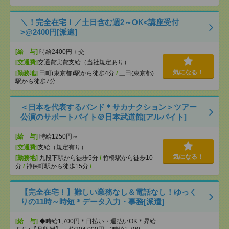
＼！完全在宅！／土日含む週2～OK<講座受付
>@2400円[派遣]
[給 与]
時給2400円＋交
[交通費]
交通費実費支給（当社規定あり）
気になる！
[勤務地]
田町(東京都)駅から徒歩4分
/
三田(東京都)
駅から徒歩7分
＜日本を代表するバンド＊サカナクション＞ツアー
公演のサポートバイト＠日本武道館[アルバイト]
[給 与]
時給1250円～
[交通費]
支給（規定有り）
気になる！
[勤務地]
九段下駅から徒歩5分
/
竹橋駅から徒歩10
分
/
神保町駅から徒歩15分
/
…
【完全在宅！】難しい業務なし＆電話なし！ゆっく
りの11時～時短＊データ入力・事務[派遣]
[給 与]
◆時給1,700円＊日払い・週払いOK＊昇給