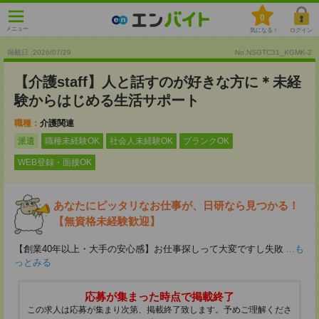
0
メニュー
気になる！
ログイン
掲載日 :2026
/
07
/
29
No.NSGTC31_KGMK-2
【介護staff】人と話すのが好きな方に＊未経
験からはじめる生活サポート
職種：
介護関連
派遣
職種未経験OK
社会人未経験OK
ブランクOK
WEB登録・面接OK
あなたにピッタリなお仕事が、日研なら見つかる！
【無資格未経験歓迎】
【創業40年以上・大手の安心感】お仕事探しって大変ですし失敗
...も
っとみる
応募が集まった時点で掲載終了
この求人は応募が集まり次第、掲載終了致します。予めご理解くださ