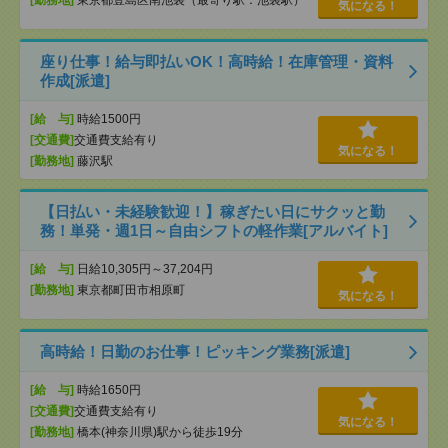
[勤務地]
東京都豊島区南池袋（最寄り駅：池袋駅）
気になる！
座り仕事！給与即払いOK！高時給！在庫管理・資料
作成[派遣]
[給 与]
時給1500円
[交通費]
交通費支給有り
気になる！
[勤務地]
藤沢駅
【日払い・未経験歓迎！】稼ぎたい日にサクッと勤
務！単発・週1日～自由シフトの軽作業[アルバイト]
[給 与]
日給10,305円～37,204円
[勤務地]
東京都町田市相原町
気になる！
高時給！日勤のお仕事！ピッキング業務[派遣]
[給 与]
時給1650円
[交通費]
交通費支給有り
気になる！
[勤務地]
橋本(神奈川県)駅から徒歩19分