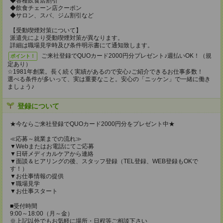
◆各種飲食店割引
◆飲食チェーン店クーポン
◆サロン、スパ、ジム割引など
【受動喫煙対策について】
派遣先により受動喫煙対策が異なります。
詳細は職場見学時及び条件明示書にて通知致します。
ご来社登録でQUOカード2000円分プレゼント♪週払いOK！（規
ポイント！
定あり）
☆1981年創業。長く続く実績があるので安心♪ご紹介できるお仕事多数！
選べる条件が多いって、実は重要なこと。安心の「ニッケン」で一緒に働き
ましょう♪
登録について
★今ならご来社登録でQUOカード2000円分をプレゼント中★
≪応募～就業までの流れ≫
▼Webまたはお電話にてご応募
▼日研メディカルケアから連絡
▼面談＆ヒアリングの後、スタッフ登録（TEL登録、WEB登録もOKで
す！）
▼お仕事情報の提供
▼職場見学
▼お仕事スタート
■受付時間
9:00～18:00（月～金）
※上記以外でもお気軽に場所・日程等ご相談下さい