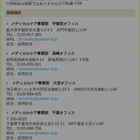
※登録会は面接ではありませんので私服でOK
登録場所
メディカルケア事業部 宇都宮オフィス
栃木県宇都宮市大通り2-3-1 井門宇都宮ビル5F
TEL：0120-917-385
MAIL：
tenshoku@nikken-ts.jp
担当：採用担当
メディカルケア事業部 高崎オフィス
群馬県高崎市栄町4-11 原地所第2ビル6Ｆ 1号室
TEL：0120-935-241
MAIL：
tenshoku@nikken-ts.jp
担当：採用担当
メディカルケア事業部 大宮オフィス
埼玉県さいたま市大宮区吉敷町1-23-1 ONEST大宮吉敷町ビル6F
TEL：0120-989-425
MAIL：
tenshoku@nikken-ts.jp
担当：採用担当
メディカルケア事業部 千葉オフィス
〒260-0015
千葉県千葉市中央区富士見2-15-11 IMI千葉富士見ビル6F
TEL：0120-998-758
MAIL：
tenshoku@nikken-ts.jp
担当：採用担当