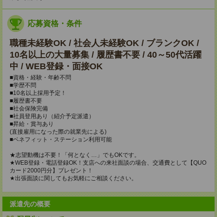
応募資格・条件
職種未経験OK / 社会人未経験OK / ブランクOK /
10名以上の大量募集 / 履歴書不要 / 40～50代活躍
中 / WEB登録・面接OK
■資格・経験・年齢不問
■学歴不問
■10名以上採用予定！
■履歴書不要
■社会保険完備
■社員登用あり（紹介予定派遣）
■昇給・賞与あり
(直接雇用になった際の就業先による)
■ベネフィット・ステーション利用可能
★志望動機は不要！「何となく…」でもOKです。
★WEB登録・電話登録OK！支店への来社面談の場合、交通費として【QUO
カード2000円分】プレゼント！
★出張面談に関してもお気軽にご相談ください。
派遣先の概要