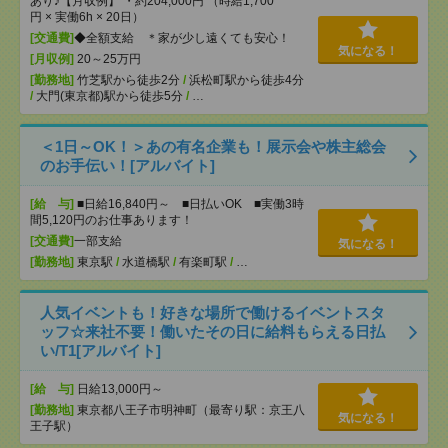
あり♪【月収例】 ・約204,000円 （時給1,700
円 × 実働6h × 20日）
[交通費]
◆全額支給 ＊家が少し遠くても安心！
気になる！
[月収例]
20～25万円
[勤務地]
竹芝駅から徒歩2分
/
浜松町駅から徒歩4分
/
大門(東京都)駅から徒歩5分
/
…
＜1日～OK！＞あの有名企業も！展示会や株主総会
のお手伝い！[アルバイト]
[給 与]
■日給16,840円～ ■日払いOK ■実働3時
間5,120円のお仕事あります！
[交通費]
一部支給
気になる！
[勤務地]
東京駅
/
水道橋駅
/
有楽町駅
/
…
人気イベントも！好きな場所で働けるイベントスタ
ッフ☆来社不要！働いたその日に給料もらえる日払
い/T1[アルバイト]
[給 与]
日給13,000円～
[勤務地]
東京都八王子市明神町（最寄り駅：京王八
気になる！
王子駅）