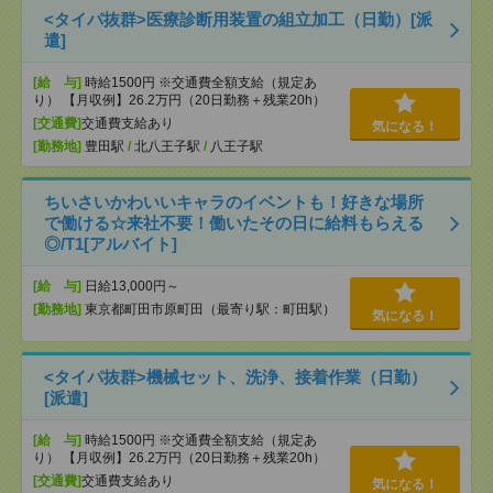
<タイパ抜群>医療診断用装置の組立加工（日勤）[派
遣]
[給 与]
時給1500円 ※交通費全額支給（規定あ
り） 【月収例】26.2万円（20日勤務＋残業20h）
[交通費]
交通費支給あり
気になる！
[勤務地]
豊田駅
/
北八王子駅
/
八王子駅
ちいさいかわいいキャラのイベントも！好きな場所
で働ける☆来社不要！働いたその日に給料もらえる
◎/T1[アルバイト]
[給 与]
日給13,000円～
[勤務地]
東京都町田市原町田（最寄り駅：町田駅）
気になる！
<タイパ抜群>機械セット、洗浄、接着作業（日勤）
[派遣]
[給 与]
時給1500円 ※交通費全額支給（規定あ
り） 【月収例】26.2万円（20日勤務＋残業20h）
[交通費]
交通費支給あり
気になる！