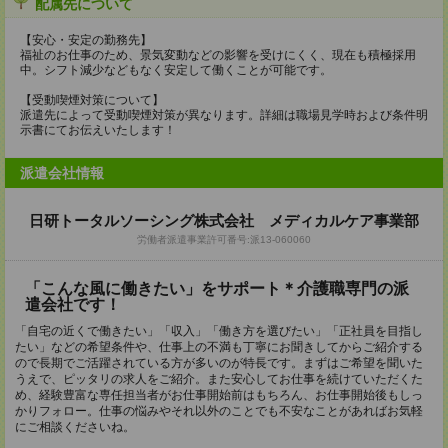
配属先について
【安心・安定の勤務先】
福祉のお仕事のため、景気変動などの影響を受けにくく、現在も積極採用
中。シフト減少などもなく安定して働くことが可能です。
【受動喫煙対策について】
派遣先によって受動喫煙対策が異なります。詳細は職場見学時および条件明
示書にてお伝えいたします！
派遣会社情報
日研トータルソーシング株式会社 メディカルケア事業部
労働者派遣事業許可番号:派13-060060
「こんな風に働きたい」をサポート＊介護職専門の派
遣会社です！
「自宅の近くで働きたい」「収入」「働き方を選びたい」「正社員を目指し
たい」などの希望条件や、仕事上の不満も丁寧にお聞きしてからご紹介する
ので長期でご活躍されている方が多いのが特長です。まずはご希望を聞いた
うえで、ピッタリの求人をご紹介。また安心してお仕事を続けていただくた
め、経験豊富な専任担当者がお仕事開始前はもちろん、お仕事開始後もしっ
かりフォロー。仕事の悩みやそれ以外のことでも不安なことがあればお気軽
にご相談くださいね。