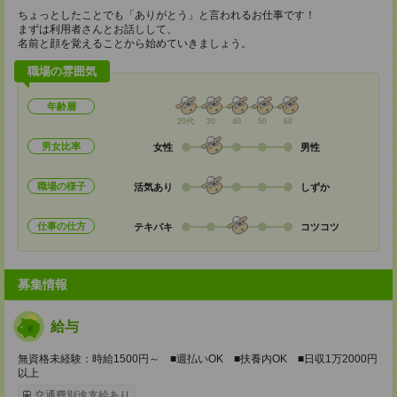
ちょっとしたことでも「ありがとう」と言われるお仕事です！
まずは利用者さんとお話しして、
名前と顔を覚えることから始めていきましょう。
職場の雰囲気
年齢層
20代
30
40
50
60
男女比率
女性
男性
職場の様子
活気あり
しずか
仕事の仕方
テキパキ
コツコツ
募集情報
給与
無資格未経験：時給1500円～ ■週払いOK ■扶養内OK ■日収1万2000円
以上
交通費別途支給あり