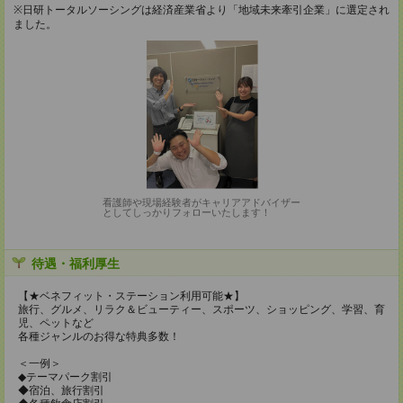
※日研トータルソーシングは経済産業省より「地域未来牽引企業」に選定され
ました。
看護師や現場経験者がキャリアアドバイザー
としてしっかりフォローいたします！
待遇・福利厚生
【★ベネフィット・ステーション利用可能★】
旅行、グルメ、リラク＆ビューティー、スポーツ、ショッピング、学習、育
児、ペットなど
各種ジャンルのお得な特典多数！
＜一例＞
◆テーマパーク割引
◆宿泊、旅行割引