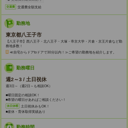
交通費全額支給
交通費
勤務地
東京都八王子市
【八王子市】西八王子・北八王子・大塚・帝京大学・片倉・京王片倉など勤
務地多数！
≪自宅からドアtoドアで30分以内！≫ご希望の勤務地を紹介します。
勤務曜日
週2～3 / 土日祝休
週3日～（週2日～も相談OK）
■曜日固定の相談OK！
■希望の曜日があればご相談ください！
土日祝休みもOK！
休日休暇
■産休・育休取得実績あり
勤務時間