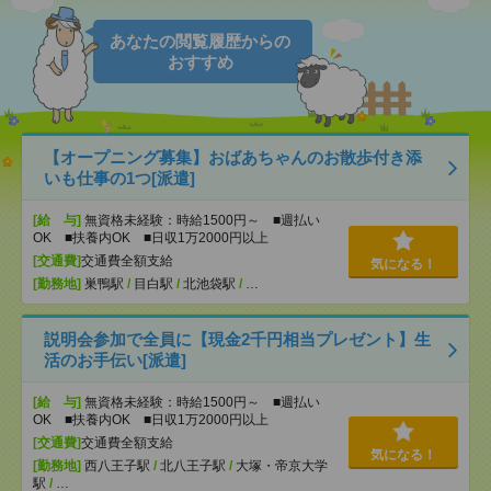
あなたの閲覧履歴からの
おすすめ
【オープニング募集】おばあちゃんのお散歩付き添
いも仕事の1つ[派遣]
[給 与]
無資格未経験：時給1500円～ ■週払い
OK ■扶養内OK ■日収1万2000円以上
[交通費]
交通費全額支給
気になる！
[勤務地]
巣鴨駅
/
目白駅
/
北池袋駅
/
…
説明会参加で全員に【現金2千円相当プレゼント】生
活のお手伝い[派遣]
[給 与]
無資格未経験：時給1500円～ ■週払い
OK ■扶養内OK ■日収1万2000円以上
[交通費]
交通費全額支給
気になる！
[勤務地]
西八王子駅
/
北八王子駅
/
大塚・帝京大学
駅
/
…