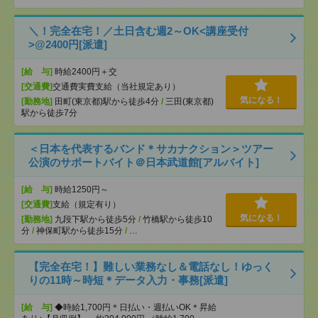
＼！完全在宅！／土日含む週2～OK<講座受付
>@2400円[派遣]
[給 与]
時給2400円＋交
[交通費]
交通費実費支給（当社規定あり）
気になる！
[勤務地]
田町(東京都)駅から徒歩4分
/
三田(東京都)
駅から徒歩7分
＜日本を代表するバンド＊サカナクション＞ツアー
公演のサポートバイト＠日本武道館[アルバイト]
[給 与]
時給1250円～
[交通費]
支給（規定有り）
気になる！
[勤務地]
九段下駅から徒歩5分
/
竹橋駅から徒歩10
分
/
神保町駅から徒歩15分
/
…
【完全在宅！】難しい業務なし＆電話なし！ゆっく
りの11時～時短＊データ入力・事務[派遣]
[給 与]
◆時給1,700円＊日払い・週払いOK＊昇給