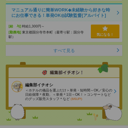
マニュアル通りに簡単WORK◆未経験から好きな時
にお仕事できる！単発OK◎試験監督[アルバイト]
[給 与]
時給1,300円～
[勤務地]
東京都国分寺市本町（最寄り駅：国分寺
気になる！
駅）
すべて見る
編集部イチオシ
＜ホテルの備品を運ぶだけ＞単発・短時間～OK／安心の
日給保障＊夜勤、＜単発＊1日～OK！＞コンサートなど
のグッズ販売スタッフ＊など
(8/6UP!)