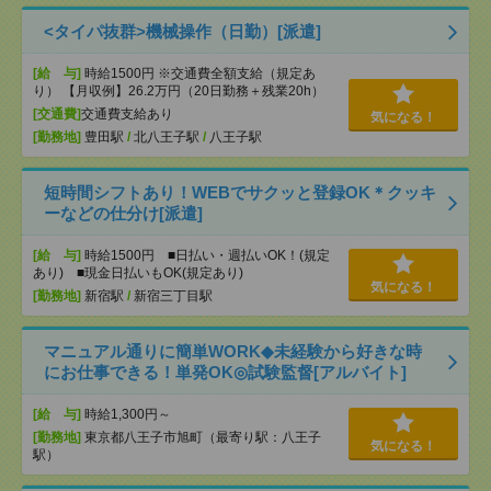
<タイパ抜群>機械操作（日勤）[派遣]
[給 与]
時給1500円 ※交通費全額支給（規定あ
り） 【月収例】26.2万円（20日勤務＋残業20h）
[交通費]
交通費支給あり
気になる！
[勤務地]
豊田駅
/
北八王子駅
/
八王子駅
短時間シフトあり！WEBでサクッと登録OK＊クッキ
ーなどの仕分け[派遣]
[給 与]
時給1500円 ■日払い・週払いOK！(規定
あり) ■現金日払いもOK(規定あり)
気になる！
[勤務地]
新宿駅
/
新宿三丁目駅
マニュアル通りに簡単WORK◆未経験から好きな時
にお仕事できる！単発OK◎試験監督[アルバイト]
[給 与]
時給1,300円～
[勤務地]
東京都八王子市旭町（最寄り駅：八王子
気になる！
駅）