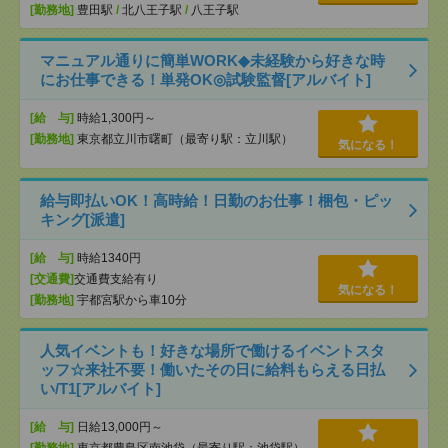
[勤務地]
豊田駅
/
北八王子駅
/
八王子駅
マニュアル通りに簡単WORK◆未経験から好きな時
にお仕事できる！単発OK◎試験監督[アルバイト]
[給 与]
時給1,300円～
[勤務地]
東京都立川市曙町（最寄り駅：立川駅）
気になる！
給与即払いOK！高時給！日勤のお仕事！梱包・ピッ
キング[派遣]
[給 与]
時給1340円
[交通費]
交通費支給有り
気になる！
[勤務地]
宇都宮駅から車10分
人気イベントも！好きな場所で働けるイベントスタ
ッフ☆来社不要！働いたその日に給料もらえる日払
い/T1[アルバイト]
[給 与]
日給13,000円～