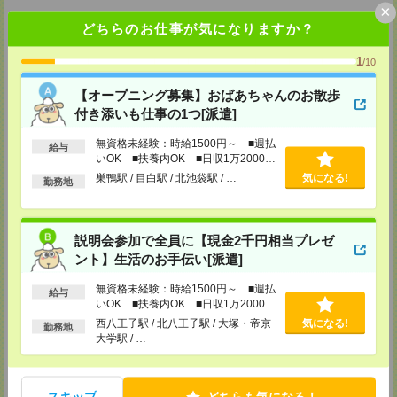
×
メディカルケア事業部 柏オフィス
どちらのお仕事が気になりますか？
千葉県柏市末広町5-19 第12関口ビル7F 705号室
TEL：0120-935-218
1
/10
MAIL：
tenshoku@nikken-ts.jp
担当：採用担当
【オープニング募集】おばあちゃんのお散歩
メディカルケア事業部 新宿オフィス
付き添いも仕事の1つ[派遣]
東京都新宿区新宿2-3-10 新宿御苑ビル6階
TEL：0120-457-235
無資格未経験：時給1500円～ ■週払
給与
MAIL：
tenshoku@nikken-ts.jp
いOK ■扶養内OK ■日収1万2000円
担当：採用担当
以上
巣鴨駅 / 目白駅 / 北池袋駅 / …
気になる!
勤務地
メディカルケア事業部 立川事業所
東京都立川市錦町1-12-14
TEL：0120-934-200
MAIL：
tenshoku@nikken-ts.jp
説明会参加で全員に【現金2千円相当プレゼ
担当：採用担当
ント】生活のお手伝い[派遣]
メディカルケア事業部 町田オフィス
無資格未経験：時給1500円～ ■週払
東京都町田市森野1-7-23 大樹生命町田ビル6F
給与
いOK ■扶養内OK ■日収1万2000円
TEL：0120-453-285
MAIL：
tenshoku@nikken-ts.jp
以上
西八王子駅 / 北八王子駅 / 大塚・帝京
気になる!
勤務地
担当：採用担当
大学駅 / …
メディカルケア事業部 横浜オフィス
神奈川県横浜市保土ケ谷区神戸町134 横浜ビジネスパークサウスタワー
2F B区画
スキップ
どちらも気になる！