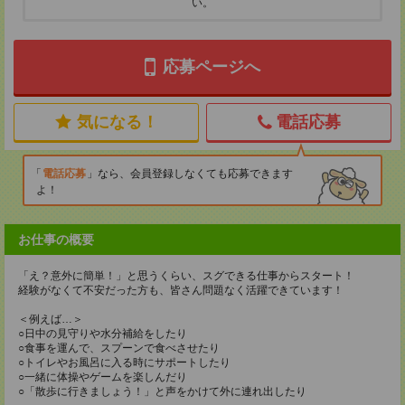
い。
応募ページへ
気になる！
電話応募
電話応募
なら、会員登録しなくても応募できます
よ！
お仕事の概要
「え？意外に簡単！」と思うくらい、スグできる仕事からスタート！
経験がなくて不安だった方も、皆さん問題なく活躍できています！
＜例えば…＞
○日中の見守りや水分補給をしたり
○食事を運んで、スプーンで食べさせたり
○トイレやお風呂に入る時にサポートしたり
○一緒に体操やゲームを楽しんだり
○「散歩に行きましょう！」と声をかけて外に連れ出したり