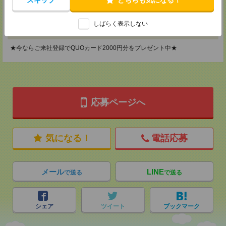
TEL：0120-901-799
MAIL：
tenshoku@nikken-ts.jp
担当：採用担当
しばらく表示しない
登録交通費
★今ならご来社登録でQUOカード2000円分をプレゼント中★
応募ページへ
気になる！
電話応募
メール
LINE
で送る
で送る
シェア
ツイート
ブックマーク