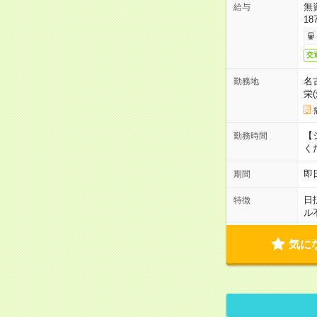
無
給与
18
交
名
勤務地
栄
【シ
勤務時間
く
即
期間
日
特徴
ル
気に