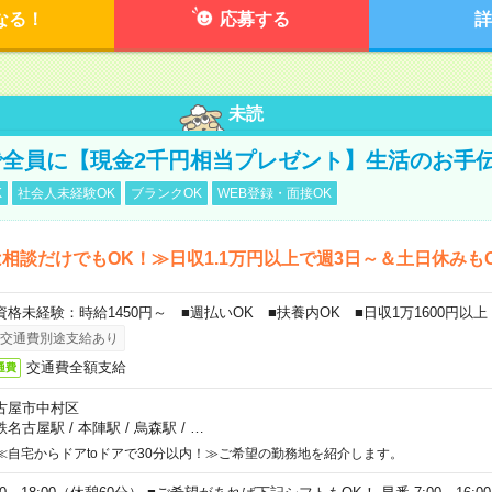
なる！
応募する
詳
未読
全員に【現金2千円相当プレゼント】生活のお手
K
社会人未経験OK
ブランクOK
WEB登録・面接OK
相談だけでもOK！≫日収1.1万円以上で週3日～＆土日休みも
資格未経験：時給1450円～ ■週払いOK ■扶養内OK ■日収1万1600円以上
交通費別途支給あり
交通費全額支給
通費
古屋市中村区
鉄名古屋駅
/
本陣駅
/
烏森駅
/
…
≪自宅からドアtoドアで30分以内！≫ご希望の勤務地を紹介します。