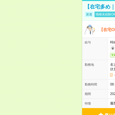
【在宅多め｜
派遣
職種未経験O
【在宅O
時
給与
交
名
勤務地
伏
08
勤務時間
2
期間
履
特徴