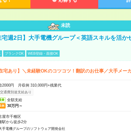
なる！
応募する
詳
未読
【在宅週2日】大手電機グループ＜英語スキルを活か
K
ブランクOK
WEB登録・面接OK
在宅あり】＼未経験OKのコツコツ！翻訳のお仕事／大手メー
2000円 月収例 310,000円+残業代
交通費別途支給あり
全額支給
通費
30万円～
収例
古屋市千種区
種駅から徒歩2分
大手電機グループのソフトウェア開発会社