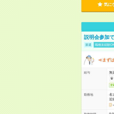
気に
説明会参加で
派遣
職種未経験O
≪まずは
無
給与
交
名
勤務地
近