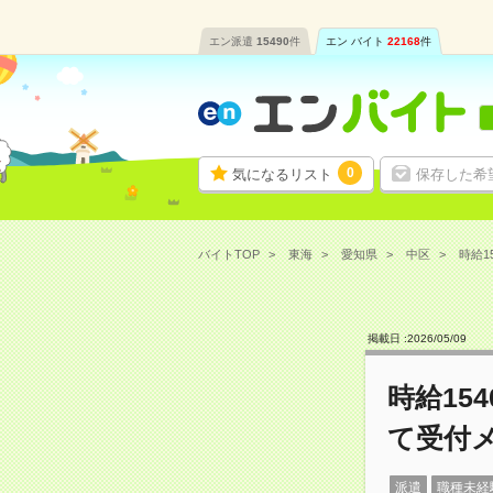
エン派遣
15490
件
エン バイト
22168
件
0
気になるリスト
保存した希
バイトTOP
東海
愛知県
中区
時給1
掲載日 :
2026
/
05
/
09
時給15
て受付
派遣
職種未経