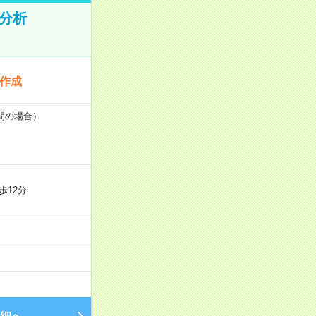
タ分析
料作成
時間の場合）
歩12分