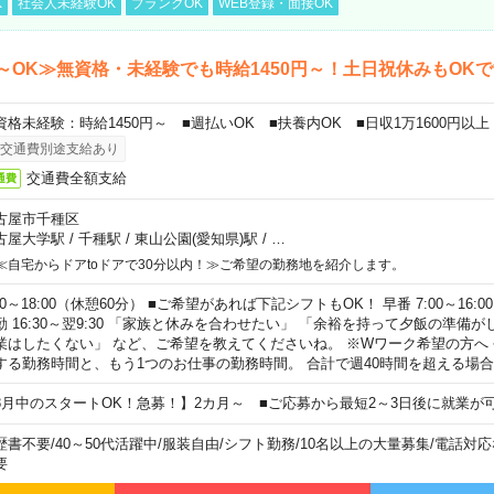
K
社会人未経験OK
ブランクOK
WEB登録・面接OK
～OK≫無資格・未経験でも時給1450円～！土日祝休みもOK
資格未経験：時給1450円～ ■週払いOK ■扶養内OK ■日収1万1600円以上
交通費別途支給あり
交通費全額支給
通費
古屋市千種区
古屋大学駅
/
千種駅
/
東山公園(愛知県)駅
/
…
≪自宅からドアtoドアで30分以内！≫ご希望の勤務地を紹介します。
00～18:00（休憩60分） ■ご希望があれば下記シフトもOK！ 早番 7:00～16:00 遅
勤 16:30～翌9:30 「家族と休みを合わせたい」 「余裕を持って夕飯の準備
業はしたくない」 など、ご希望を教えてくださいね。 ※Wワーク希望の方へ
する勤務時間と、もう1つのお仕事の勤務時間。 合計で週40時間を超える場
8月中のスタートOK！急募！】2カ月～ ■ご応募から最短2～3日後に就業が
歴書不要
/
40～50代活躍中
/
服装自由
/
シフト勤務
/
10名以上の大量募集
/
電話対応
要