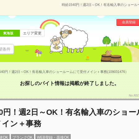
時給1540円！週2日～OK！有名輸入車のショールー
会員登録
エリア変更
東海版
望条件
540円！週2日～OK！有名輸入車のショールームにて受付メイン＋事務(109031476）
お探しのバイト情報は掲載が終了しました。
No.RS
40円！週2日～OK！有名輸入車のショ
メイン＋事務
験OK
ブランクOK
WEB登録・面接OK