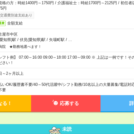
資格の方：時給1400円～1750円 / 介護福祉士：時給1700円～2125円 / 初任
75円
交通費別途支給あり
全額支給
通費
古屋市中区
(愛知県)駅
/
伏見(愛知県)駅
/
矢場町駅
/
…
病院 ★勤務地選べます！
フト例】 07:00～16:00 09:00～18:00 17:00～09:00 ※ 上記は一例で
ださい！
日～2ヶ月以上
払いOK
/
履歴書不要
/
40～50代活躍中
/
シフト勤務
/
10名以上の大量募集
/
電話対
不要
なる！
応募する
詳
未読