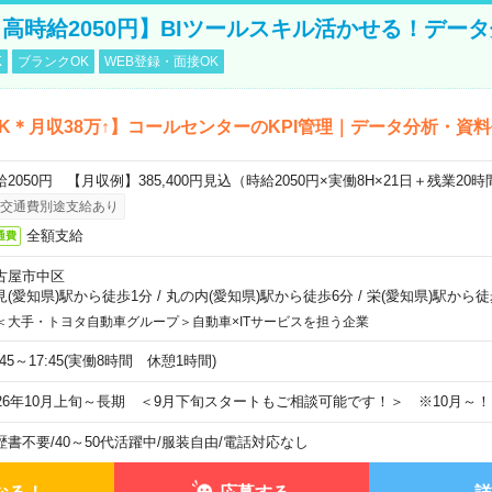
高時給2050円】BIツールスキル活かせる！デー
K
ブランクOK
WEB登録・面接OK
K＊月収38万↑】コールセンターのKPI管理｜データ分析・資
給2050円 【月収例】385,400円見込（時給2050円×実働8H×21日＋残業20
交通費別途支給あり
全額支給
通費
古屋市中区
見(愛知県)駅から徒歩1分
/
丸の内(愛知県)駅から徒歩6分
/
栄(愛知県)駅から徒
＜大手・トヨタ自動車グループ＞自動車×ITサービスを担う企業
:45～17:45(実働8時間 休憩1時間)
026年10月上旬～長期 ＜9月下旬スタートもご相談可能です！＞ ※10月～！
歴書不要
/
40～50代活躍中
/
服装自由
/
電話対応なし