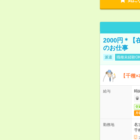
気に
2000円＊
のお仕事
派遣
職種未経験O
【千種×
時給
給与
交
月
名
勤務地
千