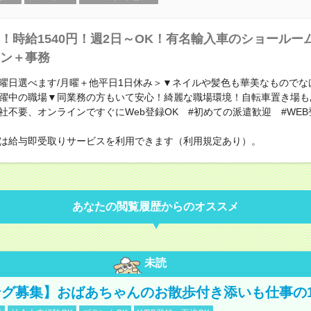
！時給1540円！週2日～OK！有名輸入車のショールー
ン＋事務
曜日選べます/月曜＋他平日1日休み＞▼ネイルや髪色も華美なものでな
躍中の職場▼同業務の方もいて安心！綺麗な職場環境！自転車置き場も
社不要、オンラインですぐにWeb登録OK #初めての派遣歓迎 #WEB
は給与即受取りサービスを利用できます（利用規定あり）。
あなたの閲覧履歴からのオススメ
未読
グ募集】おばあちゃんのお散歩付き添いも仕事の