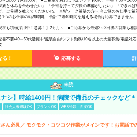
00～18:00（休憩60分） ■ご希望があれば下記シフトもOK！ 早番 7:00～16:00 遅
家族と休みを合わせたい」 「余裕を持って夕飯の準備がしたい」 「できれば
ど、ご希望を教えてくださいね。 ※Wワーク希望の方へ 今ご覧のお仕事で希
う1つのお仕事の勤務時間。 合計で週40時間を超える場合は応募できません。
現在も積極採用中！急募！】2カ月～ ■ご応募から最短2～3日後の就業も相
歴書不要
/
40～50代活躍中
/
服装自由
/
シフト勤務
/
10名以上の大量募集
/
電話対応
要
なる！
応募する
詳
未読
ナシ】時給1400円！病院で備品のチェックなど＊
K
社会人未経験OK
ブランクOK
WEB登録・面接OK
さん必見／ モクモク・コツコツ作業がメインです！お電話で