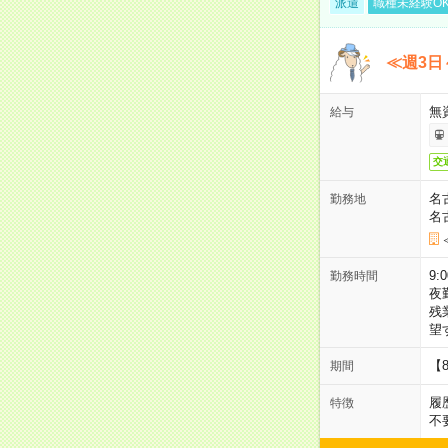
派遣
職種未経験O
≪週3日
無
給与
交
名
勤務地
名
9:
勤務時間
夜
残
望
【
期間
履
特徴
不