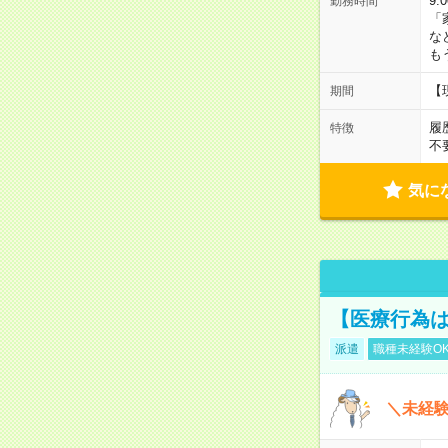
9:
勤務時間
「
な
も
【
期間
履
特徴
不
気に
【医療行為は
派遣
職種未経験O
＼未経験