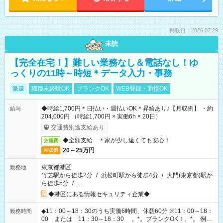
掲載日：2026.07.29
未読
【完全在宅！】難しい業務なし＆電話なし！ゆ
っくりの11時～時短＊データ入力・事務
派遣
職種未経験OK
ブランクOK
WEB登録・面接OK
◆時給1,700円＊日払い・週払いOK＊昇給あり♪【月収例】 ・約
給与
204,000円 （時給1,700円 × 実働6h × 20日）
交通費別途支給あり
◆全額支給 ＊家が少し遠くても安心！
交通費
20～25万円
月収例
東京都港区
勤務地
竹芝駅から徒歩2分
/
浜松町駅から徒歩4分
/
大門(東京都)駅か
ら徒歩5分
/
…
◆港区にある情報セキュリティ企業◆
◆11：00～18：30のうち実働6時間、休憩60分 ※11：00～18：
勤務時間
00 または 11：30～18：30 。*。ブランクOK！。*。 例え