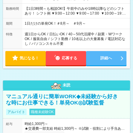
【1日3時間～も相談OK!】午前中のみや18時以降などのシフト
勤務時間
あり！ シフト例 ▼9:00～12:00 ▼9:00～17:00 ▼10:00～19:00
▼18:00～21:00
1日だけの単発OK！＃8月～ ＃9月～
期間
週1日からOK
/
日払いOK
/
40～50代活躍中
/
副業・Wワーク
特徴
OK
/
服装自由
/
シフト勤務
/
10名以上の大量募集
/
電話対応な
し
/
パソコンスキル不要
気になる！
応募する
詳細へ
未読
マニュアル通りに簡単WORK◆未経験から好き
な時にお仕事できる！単発OK◎試験監督
アルバイト
職種未経験OK
時給1,300円～
給与
★交通費一部支給 時給1,300円～ ※試験・役割により手当あり