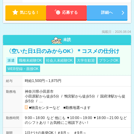
気になる！
応募する
詳細へ
掲載日：2026.08.04
未読
〈空いた日1日のみからOK〉＊コスメの仕分け
派遣
職種未経験OK
社会人未経験OK
大学生歓迎
ブランクOK
WEB登録・面接OK
時給1,500円～1,875円
給与
神奈川県小田原市
勤務地
小田原駅から徒歩5分
/
鴨宮駅から徒歩5分
/
国府津駅から徒
歩5分
/
…
■物流センターなど ■勤務地選べます
9:00～18:00 など 他にも ▼10:00～19:00 ▼18:00～21:00 など
勤務時間
のシフトあり！お気軽にご相談下さい！
1日だけの単発OK！＃8月～ ＃9月～
期間