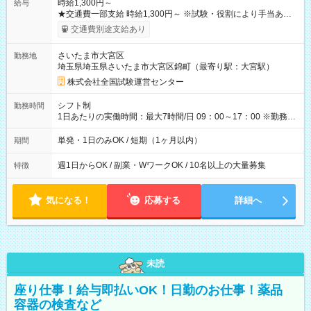
時給1,300円～
給与
★交通費一部支給 時給1,300円～ ※試験・役割により手当あり
※勤務回数により昇給あり 【即給（前払い）オプションあ
交通費別途支給あり
り！】 希望される場合、勤務から1週間ほどで給与の一部を受け
取れます。 ※手数料418円がかかります。 【過去試験日の収入
さいたま市大宮区
勤務地
例】 ・河合塾模擬試験 8:30～17:30（休憩1時間） 時給1,300円
埼玉県埼玉県さいたま市大宮区錦町（最寄り駅：大宮駅）
×8時間＝日収10,400円＋交通費 ※当日の役割により時給＋100
円の場合あり ・国家試験 7:00～13:30（休憩なし） 時給1,300
株式会社全国試験運営センター
円（役割手当＋100円）×6時間＝日収8,400円＋交通費 【試用期
間】試用期間なし
シフト制
勤務時間
1日あたりの実働時間：最大7時間/日 09：00～17：00 ※勤務時
間は 試験により異なります。
単発・1日のみOK / 短期（1ヶ月以内）
期間
週1日からOK / 副業・WワークOK / 10名以上の大量募集
特徴
気になる！
応募する
詳細へ
未読
座り仕事！給与即払いOK！日勤のお仕事！薬品
容器の検査など