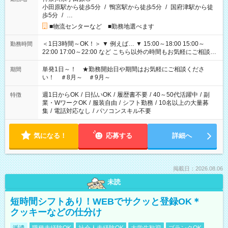
小田原駅から徒歩5分
/
鴨宮駅から徒歩5分
/
国府津駅から徒
歩5分
/
…
■物流センターなど ■勤務地選べます
＜1日3時間～OK！＞ ▼ 例えば… ▼ 15:00～18:00 15:00～
勤務時間
22:00 17:00～22:00 など こちら以外の時間もお気軽にご相談く
ださい！
単発1日～！ ★勤務開始日や期間はお気軽にご相談くださ
期間
い！ ＃8月～ ＃9月～
週1日からOK
/
日払いOK
/
履歴書不要
/
40～50代活躍中
/
副
特徴
業・WワークOK
/
服装自由
/
シフト勤務
/
10名以上の大量募
集
/
電話対応なし
/
パソコンスキル不要
気になる！
応募する
詳細へ
掲載日：2026.08.06
未読
短時間シフトあり！WEBでサクッと登録OK＊
クッキーなどの仕分け