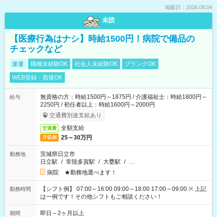
掲載日：2026.08.04
未読
【医療行為はナシ】時給1500円！病院で備品の
チェックなど
派遣
職種未経験OK
社会人未経験OK
ブランクOK
WEB登録・面接OK
無資格の方：時給1500円～1875円 / 介護福祉士：時給1800円～
給与
2250円 / 初任者以上：時給1600円～2000円
交通費別途支給あり
全額支給
交通費
25～30万円
月収例
茨城県日立市
勤務地
日立駅
/
常陸多賀駅
/
大甕駅
/
…
病院 ★勤務地選べます！
【シフト例】 07:00～16:00 09:00～18:00 17:00～09:00 ※ 上記
勤務時間
は一例です！その他シフトもご相談ください！
即日～2ヶ月以上
期間