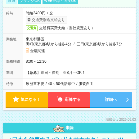
派遣
ブランクOK
WEB登録・面接OK
時給2400円＋交
給与
交通費別途支給あり
交通費実費支給（当社規定あり）
交通費
東京都港区
勤務地
田町(東京都)駅から徒歩4分
/
三田(東京都)駅から徒歩7分
金融関連
8:30～12:30
勤務時間
【急募】即日～長期 ※8月～OK！
期間
履歴書不要
/
40～50代活躍中
/
服装自由
特徴
気になる！
応募する
詳細へ
掲載日：2026.08.03
未読