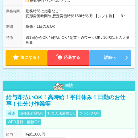
株式会社ワンベルウッズ
勤務時間は指定なし
勤務時間
変形労働時間制 想定労働時間160時間/月 【シフト例】 ・8：00
～21：00
単発・1日のみOK
期間
週1日からOK / 日払いOK / 副業・WワークOK / 10名以上の大量
特徴
募集
気になる！
応募する
詳細へ
未読
給与即払いOK！高時給！平日休み！日勤のお仕
事！仕分け作業等
派遣
職種未経験OK
社会人未経験OK
ブランクOK
WEB登録・面接OK
時給1600円
給与