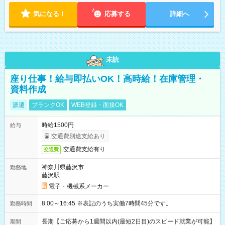
気になる！
応募する
詳細へ
未読
座り仕事！給与即払いOK！高時給！在庫管理・
資料作成
派遣
ブランクOK
WEB登録・面接OK
時給1500円
給与
交通費別途支給あり
交通費支給有り
交通費
神奈川県藤沢市
勤務地
藤沢駅
電子・機械系メーカー
8:00～16:45 ※表記のうち実働7時間45分です。
勤務時間
長期【ご応募から1週間以内(最短2日目)のスピード就業が可能】
期間