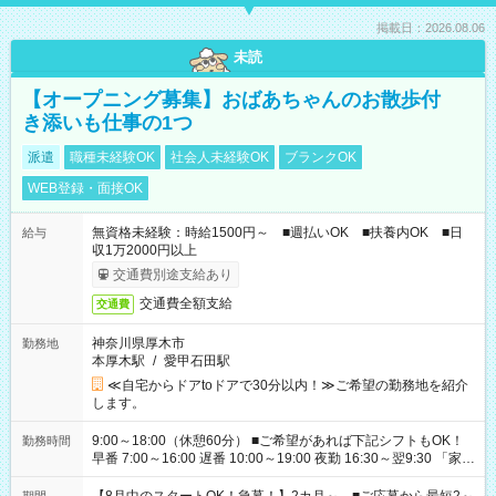
掲載日：2026.08.06
未読
【オープニング募集】おばあちゃんのお散歩付
き添いも仕事の1つ
派遣
職種未経験OK
社会人未経験OK
ブランクOK
WEB登録・面接OK
無資格未経験：時給1500円～ ■週払いOK ■扶養内OK ■日
給与
収1万2000円以上
交通費別途支給あり
交通費全額支給
交通費
神奈川県厚木市
勤務地
本厚木駅
/
愛甲石田駅
≪自宅からドアtoドアで30分以内！≫ご希望の勤務地を紹介
します。
9:00～18:00（休憩60分） ■ご希望があれば下記シフトもOK！
勤務時間
早番 7:00～16:00 遅番 10:00～19:00 夜勤 16:30～翌9:30 「家族
と休みを合わせたい」 「余裕を持って夕飯の準備がしたい」
「できれば残業はしたくない」 など、ご希望を教えてください