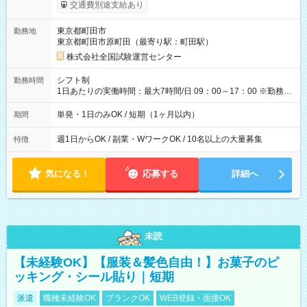
※勤務回数により昇給あり 【即給（前払い）オプションあ
交通費別途支給あり
り！】 希望される場合、勤務から1週間ほどで給与の一部を受け
取れます。 ※手数料418円がかかります。 【過去試験日の収入
東京都町田市
勤務地
例】 ・河合塾模擬試験 8:30～17:30（休憩1時間） 時給1,300円
東京都町田市原町田（最寄り駅：町田駅）
×8時間＝日収10,400円＋交通費 ※当日の役割により時給＋100
円の場合あり ・国家試験 7:00～13:30（休憩なし） 時給1,300
株式会社全国試験運営センター
円（役割手当＋100円）×6時間＝日収8,400円＋交通費 【試用期
間】試用期間なし
シフト制
勤務時間
1日あたりの実働時間：最大7時間/日 09：00～17：00 ※勤務時
間は 試験により異なります。
単発・1日のみOK / 短期（1ヶ月以内）
期間
週1日からOK / 副業・WワークOK / 10名以上の大量募集
特徴
気になる！
応募する
詳細へ
未読
【未経験OK】【服装＆髪色自由！】お菓子のピ
ッキング・シール貼り｜短期
派遣
職種未経験OK
ブランクOK
WEB登録・面接OK