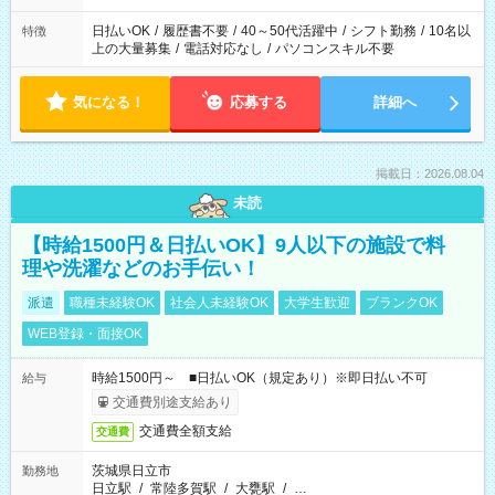
日払いOK
/
履歴書不要
/
40～50代活躍中
/
シフト勤務
/
10名以
特徴
上の大量募集
/
電話対応なし
/
パソコンスキル不要
気になる！
応募する
詳細へ
掲載日：2026.08.04
未読
【時給1500円＆日払いOK】9人以下の施設で料
理や洗濯などのお手伝い！
派遣
職種未経験OK
社会人未経験OK
大学生歓迎
ブランクOK
WEB登録・面接OK
時給1500円～ ■日払いOK（規定あり）※即日払い不可
給与
交通費別途支給あり
交通費全額支給
交通費
茨城県日立市
勤務地
日立駅
/
常陸多賀駅
/
大甕駅
/
…