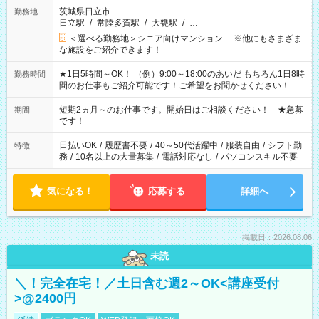
茨城県日立市
勤務地
日立駅
/
常陸多賀駅
/
大甕駅
/
…
＜選べる勤務地＞シニア向けマンション ※他にもさまざま
な施設をご紹介できます！
★1日5時間～OK！ （例）9:00～18:00のあいだ もちろん1日8時
勤務時間
間のお仕事もご紹介可能です！ご希望をお聞かせください！★
家庭の都合でお休みが必要な場合も遠慮なくご相談ください。
※週最低15時間以上の勤務が必要です
短期2ヵ月～のお仕事です。開始日はご相談ください！ ★急募
期間
です！
日払いOK
/
履歴書不要
/
40～50代活躍中
/
服装自由
/
シフト勤
特徴
務
/
10名以上の大量募集
/
電話対応なし
/
パソコンスキル不要
気になる！
応募する
詳細へ
掲載日：2026.08.06
未読
＼！完全在宅！／土日含む週2～OK<講座受付
>@2400円