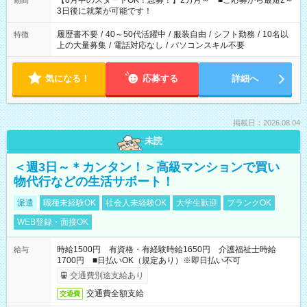
【8月中のスタートOK！急募！】2カ月～ ■ご応募から最短2～
期間
ね。 ※Wワーク希望の方へ 今ご覧のお仕事で希望する勤務時間
3日後に就業が可能です！
と、もう1つのお仕事の勤務時間。 合計で週40時間を超える場
合は応募できません。
履歴書不要
/
40～50代活躍中
/
服装自由
/
シフト勤務
/
10名以
特徴
上の大量募集
/
電話対応なし
/
パソコンスキル不要
気になる！
応募する
詳細へ
掲載日：2026.08.04
未読
＜週3日～＊カンタン！＞高級マンションで買い
物代行などの生活サポート！
派遣
職種未経験OK
社会人未経験OK
大学生歓迎
ブランクOK
WEB登録・面接OK
時給1500円 有資格・有経験時給1650円 介護福祉士時給
給与
1700円 ■日払いOK（規定あり）※即日払い不可
交通費別途支給あり
交通費全額支給
交通費