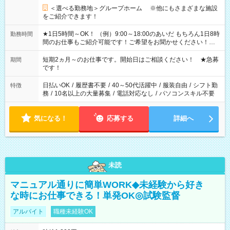
＜選べる勤務地＞グループホーム ※他にもさまざまな施設
をご紹介できます！
★1日5時間～OK！ （例）9:00～18:00のあいだ もちろん1日8時
勤務時間
間のお仕事もご紹介可能です！ご希望をお聞かせください！★
家庭の都合でお休みが必要な場合も遠慮なくご相談ください。
※週最低15時間以上の勤務が必要です
短期2ヵ月～のお仕事です。開始日はご相談ください！ ★急募
期間
です！
日払いOK
/
履歴書不要
/
40～50代活躍中
/
服装自由
/
シフト勤
特徴
務
/
10名以上の大量募集
/
電話対応なし
/
パソコンスキル不要
気になる！
応募する
詳細へ
未読
マニュアル通りに簡単WORK◆未経験から好き
な時にお仕事できる！単発OK◎試験監督
アルバイト
職種未経験OK