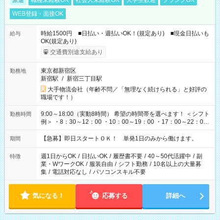
派遣
職種未経験OK
社会人未経験OK
大学生歓迎
ブランクOK
WEB登録・面接OK
時給1500円 ■日払い・週払いOK！(規定あり) ■現金日払いも
給与
OK(規定あり)
交通費別途支給あり
東京都新宿区
勤務地
新宿駅
/
新宿三丁目駅
大手物流会社（年齢不問／「無理なく続けられる」と好評の
職場です！）
9:00～18:00（実動8時間） 希望の時間帯を選べます！ ＜シフト
勤務時間
例＞ ・8：30～12：00 ・10：00～19：00 ・17：00～22：00
・13：00～22：00 ・22：00～翌6：00 など
【急募】即日スタートＯＫ！ 単発1日のみから働けます。
期間
週1日からOK
/
日払いOK
/
履歴書不要
/
40～50代活躍中
/
副
特徴
業・WワークOK
/
服装自由
/
シフト勤務
/
10名以上の大量募
集
/
電話対応なし
/
パソコンスキル不要
気になる！
応募する
詳細へ