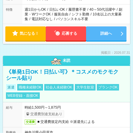
週1日からOK
/
日払いOK
/
履歴書不要
/
40～50代活躍中
/
副
特徴
業・WワークOK
/
服装自由
/
シフト勤務
/
10名以上の大量募
集
/
電話対応なし
/
パソコンスキル不要
気になる！
応募する
詳細へ
掲載日：2026.07.31
未読
《単発1日OK！日払い可》＊コスメのモクモク
シール貼り
派遣
職種未経験OK
社会人未経験OK
大学生歓迎
ブランクOK
WEB登録・面接OK
時給1,500円～1,875円
給与
交通費別途支給あり
■ 交通費規定内支給 ※派遣先による
交通費
神奈川県小田原市
勤務地