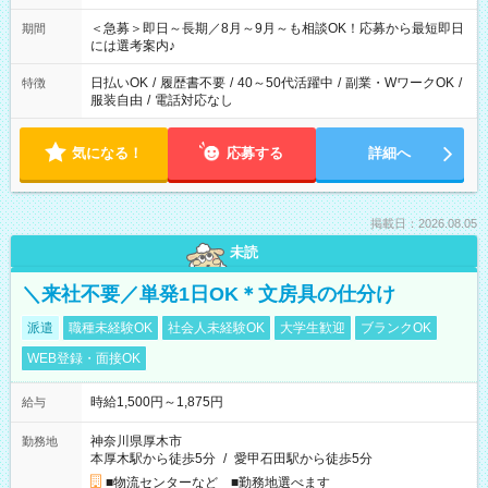
ば前職が、 在宅/財団法人/事務/コールセンター/受付/販売/カフェ
スタッフ スイーツ販売/ホテルフロント/化粧品販売/など 様々な
＜急募＞即日～長期／8月～9月～も相談OK！応募から最短即日
期間
業界から入社して活躍されています♪
には選考案内♪
日払いOK
/
履歴書不要
/
40～50代活躍中
/
副業・WワークOK
/
特徴
服装自由
/
電話対応なし
気になる！
応募する
詳細へ
掲載日：2026.08.05
未読
＼来社不要／単発1日OK＊文房具の仕分け
派遣
職種未経験OK
社会人未経験OK
大学生歓迎
ブランクOK
WEB登録・面接OK
時給1,500円～1,875円
給与
神奈川県厚木市
勤務地
本厚木駅から徒歩5分
/
愛甲石田駅から徒歩5分
■物流センターなど ■勤務地選べます