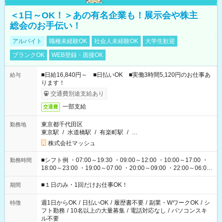
＜1日～OK！＞あの有名企業も！展示会や株主
総会のお手伝い！
アルバイト
職種未経験OK
社会人未経験OK
大学生歓迎
ブランクOK
WEB登録・面接OK
■日給16,840円～ ■日払いOK ■実働3時間5,120円のお仕事あ
給与
ります！
交通費別途支給あり
一部支給
交通費
東京都千代田区
勤務地
東京駅
/
水道橋駅
/
有楽町駅
/
…
株式会社マッシュ
■シフト例 ・07:00～19:30 ・09:00～12:00 ・10:00～17:00 ・
勤務時間
18:00～23:00 ・19:00～07:00 ・20:00～09:00 ・22:00～06:00
etc ★最短で3時間で5,120円のお仕事から 15時間で2万円近く稼
げるお仕事も！ ご希望のお時間に合わせてご紹介！ ※シフトは
■１日のみ・1回だけお仕事OK！
期間
現場によって異なります。 ※勿論、休憩時間はあるのでご安心
ください！
週1日からOK
/
日払いOK
/
履歴書不要
/
副業・WワークOK
/
シ
特徴
フト勤務
/
10名以上の大量募集
/
電話対応なし
/
パソコンスキ
ル不要