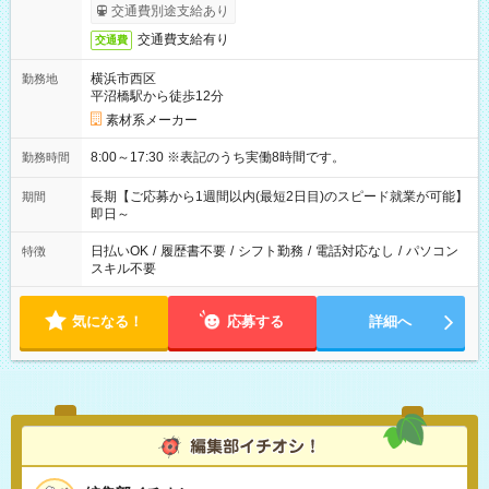
交通費別途支給あり
交通費支給有り
交通費
横浜市西区
勤務地
平沼橋駅から徒歩12分
素材系メーカー
8:00～17:30 ※表記のうち実働8時間です。
勤務時間
長期【ご応募から1週間以内(最短2日目)のスピード就業が可能】
期間
即日～
日払いOK
/
履歴書不要
/
シフト勤務
/
電話対応なし
/
パソコン
特徴
スキル不要
気になる！
応募する
詳細へ