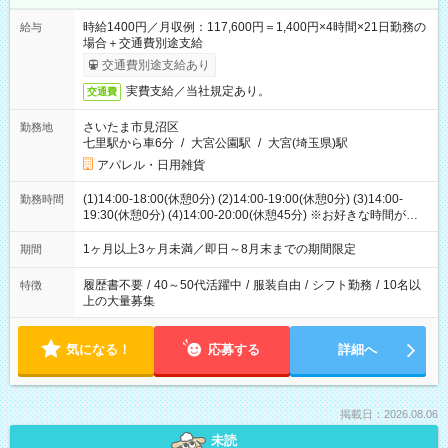
時給1400円／月収例：117,600円＝1,400円×4時間×21日勤務の
給与
場合＋交通費別途支給
交通費別途支給あり
実費支給／当社規定あり。
交通費
さいたま市見沼区
勤務地
七里駅から車6分
/
大宮公園駅
/
大宮(埼玉県)駅
アパレル・日用雑貨
(1)14:00-18:00(休憩0分) (2)14:00-19:00(休憩0分) (3)14:00-
勤務時間
19:30(休憩0分) (4)14:00-20:00(休憩45分) ※お好きな時間が選べ
ます
1ヶ月以上3ヶ月未満／即日～8月末までの期間限定
期間
履歴書不要
/
40～50代活躍中
/
服装自由
/
シフト勤務
/
10名以
特徴
上の大量募集
気になる！
応募する
詳細へ
掲載日：2026.08.06
未読