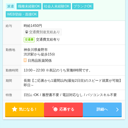
派遣
職種未経験OK
社会人未経験OK
ブランクOK
WEB登録・面接OK
時給1450円
給与
交通費別途支給あり
交通費支給有り
交通費
神奈川県秦野市
勤務地
渋沢駅から徒歩15分
日用品医薬関係
13:00～22:00 ※表記のうち実働8時間です。
勤務時間
長期【ご応募から1週間以内(最短2日目)のスピード就業が可能】
期間
即日～
日払いOK
/
履歴書不要
/
電話対応なし
/
パソコンスキル不要
特徴
気になる！
応募する
詳細へ