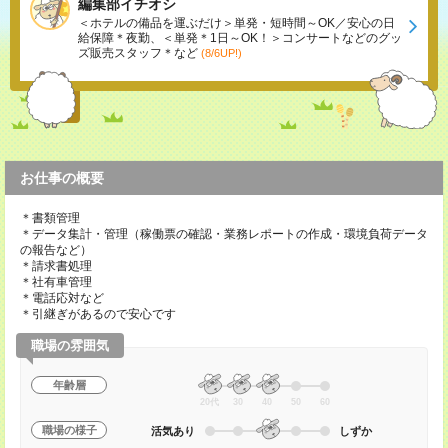
編集部イチオシ
＜ホテルの備品を運ぶだけ＞単発・短時間～OK／安心の日
給保障＊夜勤、＜単発＊1日～OK！＞コンサートなどのグッ
ズ販売スタッフ＊など
(8/6UP!)
お仕事の概要
＊書類管理
＊データ集計・管理（稼働票の確認・業務レポートの作成・環境負荷データ
の報告など）
＊請求書処理
＊社有車管理
＊電話応対など
＊引継ぎがあるので安心です
職場の雰囲気
年齢層
20代
30
40
50
60
職場の様子
活気あり
しずか