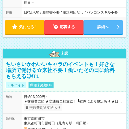
即日～
日払いOK
/
履歴書不要
/
電話対応なし
/
パソコンスキル不要
特徴
気になる！
応募する
詳細へ
未読
ちいさいかわいいキャラのイベントも！好きな
場所で働ける☆来社不要！働いたその日に給料
もらえる◎/T1
アルバイト
職種未経験OK
日給13,000円～
給与
＋交通費支給 ★交通費全額支給！ ┗案件により規定あり ★日払
いOK！（規定あり） ┗働いたその日に現金GET♪ お仕事後はコ
交通費別途支給あり
ンビニATMから 日払い分を引き落とせます！ 【試用期間】試
用期間なし
東京都町田市
勤務地
東京都町田市原町田（最寄り駅：町田駅）