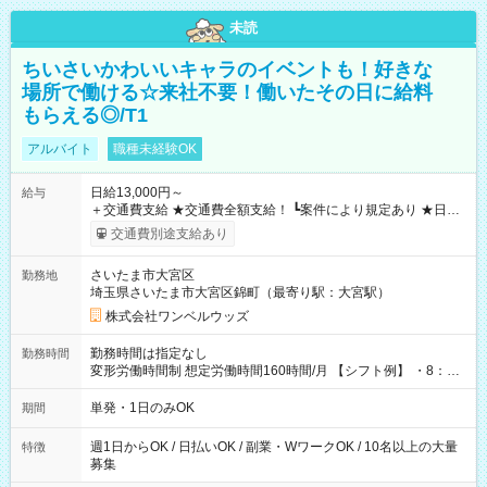
未読
ちいさいかわいいキャラのイベントも！好きな
場所で働ける☆来社不要！働いたその日に給料
もらえる◎/T1
アルバイト
職種未経験OK
日給13,000円～
給与
＋交通費支給 ★交通費全額支給！ ┗案件により規定あり ★日払
いOK！（規定あり） ┗働いたその日に現金GET♪ お仕事後はコ
交通費別途支給あり
ンビニATMから 日払い分を引き落とせます！ 【試用期間】試
用期間なし
さいたま市大宮区
勤務地
埼玉県さいたま市大宮区錦町（最寄り駅：大宮駅）
株式会社ワンベルウッズ
勤務時間は指定なし
勤務時間
変形労働時間制 想定労働時間160時間/月 【シフト例】 ・8：00
～21：00
単発・1日のみOK
期間
週1日からOK / 日払いOK / 副業・WワークOK / 10名以上の大量
特徴
募集