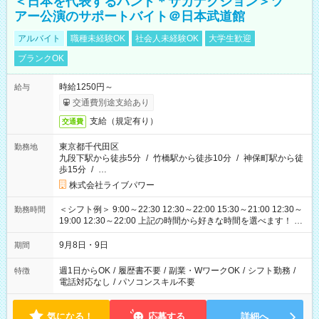
＜日本を代表するバンド＊サカナクション＞ツ
アー公演のサポートバイト＠日本武道館
アルバイト
職種未経験OK
社会人未経験OK
大学生歓迎
ブランクOK
時給1250円～
給与
交通費別途支給あり
支給（規定有り）
交通費
東京都千代田区
勤務地
九段下駅から徒歩5分
/
竹橋駅から徒歩10分
/
神保町駅から徒
歩15分
/
…
株式会社ライブパワー
＜シフト例＞ 9:00～22:30 12:30～22:00 15:30～21:00 12:30～
勤務時間
19:00 12:30～22:00 上記の時間から好きな時間を選べます！ ※
時間は変更となる可能性があります
9月8日・9日
期間
週1日からOK
/
履歴書不要
/
副業・WワークOK
/
シフト勤務
/
特徴
電話対応なし
/
パソコンスキル不要
気になる！
応募する
詳細へ