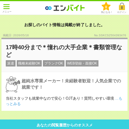
0
メニュー
気になる！
ログイン
お探しのバイト情報は掲載が終了しました。
掲載日 :2026
/
05
/
18
No.SSKCS2504393476
17時40分まで＊憧れの大手企業＊書類管理な
ど
派遣
職種未経験OK
ブランクOK
WEB登録・面接OK
超純水専業メーカー！未経験者歓迎！人気企業での
就業です！
当社スタッフも就業中なので安心！OJTあり！質問しやすい環境
...も
っとみる
あなたの閲覧履歴からのオススメ