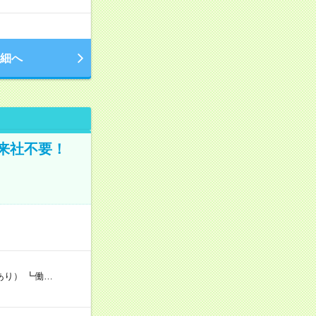
細へ
来社不要！
あり） ┗働…