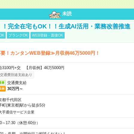
未読
円！！完全在宅もOK！！生成AI活用・業務改善推進
OK
ブランクOK
WEB登録・面接OK
要！カンタンWEB登録≫月収例46万5000円！
給3100円+交 【月収例】46万5000円
交通費別途支給あり
交通費支給
通費
30万円～
収例
京都千代田区
手町(東京都)駅から徒歩5分
大手通信サービス企業
00～17:30（休憩:60分）
9/01～長期 ※開始日ご相談ください！