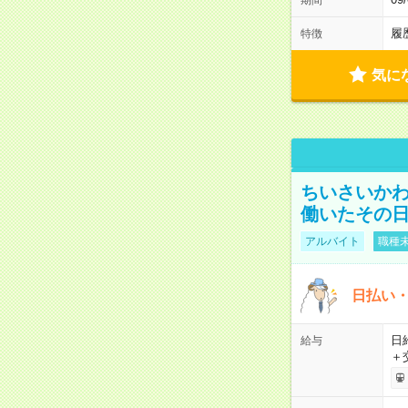
履
特徴
気に
ちいさいか
働いたその日
アルバイト
職種未
日払い・
日給
給与
＋