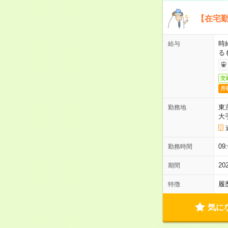
【在宅勤
時
給与
る
交
月
東
勤務地
大
09
勤務時間
2
期間
履
特徴
気に