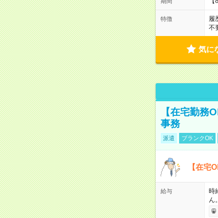
【
期間
履
特徴
不
気に
【在宅勤務O
事務
派遣
ブランクOK
【在宅O
時
給与
ん