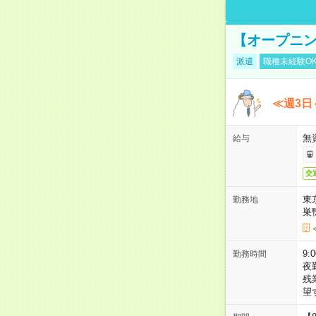
【オープニン
派遣
職種未経験O
≪週3日
無
給与
交
東
勤務地
巣
9:
勤務時間
夜
残
望