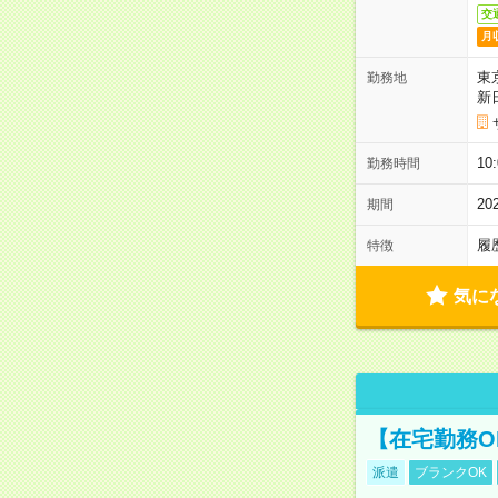
交
月
東
勤務地
新
1
勤務時間
2
期間
履
特徴
気に
【在宅勤務O
派遣
ブランクOK