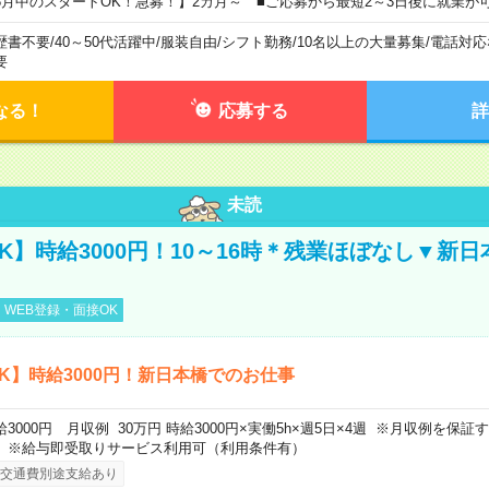
8月中のスタートOK！急募！】2カ月～ ■ご応募から最短2～3日後に就業が
歴書不要
/
40～50代活躍中
/
服装自由
/
シフト勤務
/
10名以上の大量募集
/
電話対応
要
なる！
応募する
詳
未読
K】時給3000円！10～16時＊残業ほぼなし▼新
WEB登録・面接OK
K】時給3000円！新日本橋でのお仕事
給3000円 月収例 30万円 時給3000円×実働5h×週5日×4週 ※月収例を保
。※給与即受取りサービス利用可（利用条件有）
交通費別途支給あり