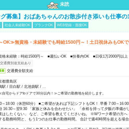
未読
グ募集】おばあちゃんのお散歩付き添いも仕事の
K
社会人未経験OK
ブランクOK
WEB登録・面接OK
～OK≫無資格・未経験でも時給1500円～！土日祝休みもOK
資格未経験：時給1500円～ ■週払いOK ■扶養内OK ■日収1万2000円以上
交通費別途支給あり
交通費全額支給
通費
京都豊島区
鴨駅
/
目白駅
/
北池袋駅
/
…
≪自宅からドアtoドアで30分以内！≫ご希望の勤務地を紹介します。
00～18:00（休憩60分） ■ご希望があれば下記シフトもOK！ 早番 7:00～16:00 遅
勤 16:30～翌9:30 「家族と休みを合わせたい」 「余裕を持って夕飯の準備
業はしたくない」 など、ご希望を教えてくださいね。 ※Wワーク希望の方へ
する勤務時間と、もう1つのお仕事の勤務時間。 合計で週40時間を超える場