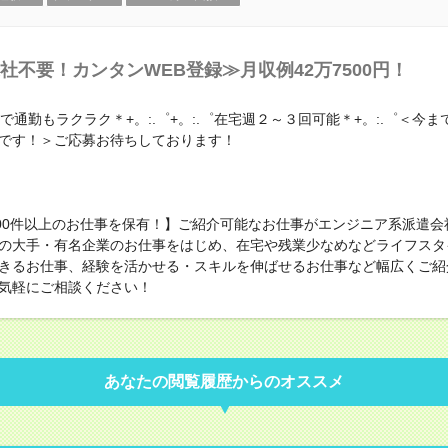
社不要！カンタンWEB登録≫月収例42万7500円！
結で通勤もラクラク＊+。:.゜+。:.゜在宅週２～３回可能＊+。:.゜＜今
です！＞ご応募お待ちしております！
000件以上のお仕事を保有！】ご紹介可能なお仕事がエンジニア系派遣会
の大手・有名企業のお仕事をはじめ、在宅や残業少なめなどライフスタ
きるお仕事、経験を活かせる・スキルを伸ばせるお仕事など幅広くご紹
気軽にご相談ください！
あなたの閲覧履歴からのオススメ