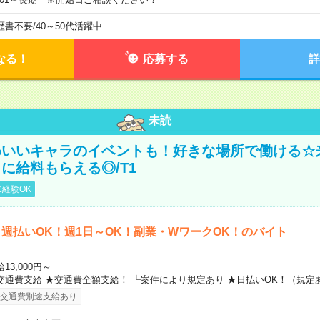
歴書不要
/
40～50代活躍中
なる！
応募する
詳
未読
わいいキャラのイベントも！好きな場所で働ける☆
に給料もらえる◎/T1
経験OK
週払いOK！週1日～OK！副業・WワークOK！のバイト
13,000円～
交通費支給 ★交通費全額支給！ ┗案件により規定あり ★日払いOK！（規定
交通費別途支給あり