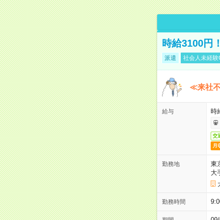
時給3100
派遣
社会人未経験
≪来社不
時
給与
交
月
東
勤務地
大
9:
勤務時間
0
期間