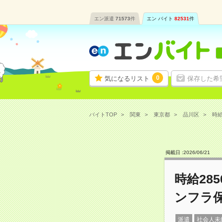
エン派遣
71573
件
エン バイト
82531
件
0
気になるリスト
保存した希
バイトTOP
関東
東京都
品川区
時給
掲載日 :
2026
/
06
/
21
時給28
ンフラ
派遣
社会人未