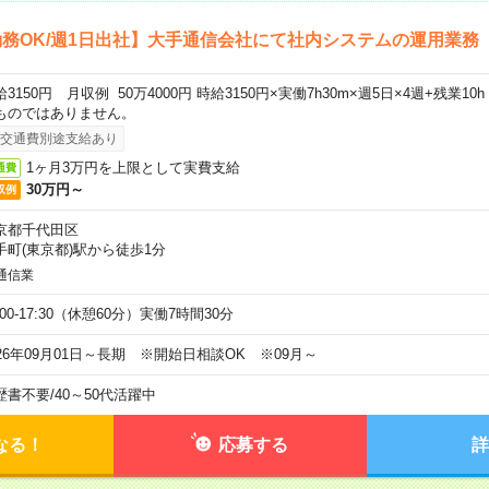
務OK/週1日出社】大手通信会社にて社内システムの運用業務
給3150円 月収例 50万4000円 時給3150円×実働7h30m×週5日×4週+残業1
ものではありません。
交通費別途支給あり
1ヶ月3万円を上限として実費支給
通費
30万円～
収例
京都千代田区
手町(東京都)駅から徒歩1分
通信業
:00-17:30（休憩60分）実働7時間30分
026年09月01日～長期 ※開始日相談OK ※09月～
歴書不要
/
40～50代活躍中
なる！
応募する
詳