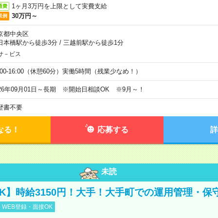
1ヶ月3万円を上限として実費支給
通費
30万円～
収例
京都中央区
日本橋駅から徒歩3分
/
三越前駅から徒歩1分
サ－ビス
0:00-16:00（休憩60分）実働5時間（残業少なめ！）
026年09月01日～長期 ※開始日相談OK ※9月～！
歴書不要
なる！
応募する
詳
未読
K】時給3150円！大手！大手町での運用管理・保
WEB登録・面接OK