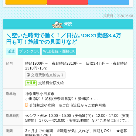
掲載日：2026.08.08
未読
＼空いた時間で働く！／日払いOK×1勤務3.4万
円も可！施設での見回りなど
派遣
ブランクOK
WEB登録・面接OK
時給1900円～ 夜勤時給2310円～ 日収3.4万円～（夜勤時給
給与
2310円×15h）
交通費別途支給あり
交通費全額支給
交通費
神奈川県小田原市
勤務地
小田原駅
/
足柄(神奈川県)駅
/
螢田駅
/
…
介護施設や病院 ※ご自宅近辺からご案内可能
≪シフト例≫ 10:00～15:00（実働5時間） 12:00～17:00（実働
勤務時間
5時間） 17:00～翌10:00（実働15時間）など ご希望に応じて、
働く時間は調整できます！ お気軽に担当へ相談ください！
3ヵ月までの短期 ※職場が気に入れば、長期もOK！ ★急募！
期間
即日勤務もOK！