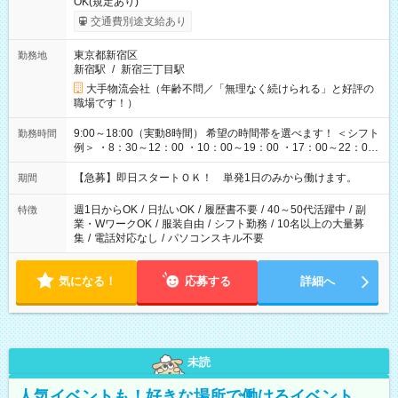
OK(規定あり)
交通費別途支給あり
東京都新宿区
勤務地
新宿駅
/
新宿三丁目駅
大手物流会社（年齢不問／「無理なく続けられる」と好評の
職場です！）
9:00～18:00（実動8時間） 希望の時間帯を選べます！ ＜シフト
勤務時間
例＞ ・8：30～12：00 ・10：00～19：00 ・17：00～22：00
・13：00～22：00 ・22：00～翌6：00 など
【急募】即日スタートＯＫ！ 単発1日のみから働けます。
期間
週1日からOK
/
日払いOK
/
履歴書不要
/
40～50代活躍中
/
副
特徴
業・WワークOK
/
服装自由
/
シフト勤務
/
10名以上の大量募
集
/
電話対応なし
/
パソコンスキル不要
気になる！
応募する
詳細へ
未読
人気イベントも！好きな場所で働けるイベント