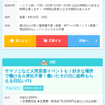
＜シフト例＞ 7:00～23:00 13:30～22:00 上記の時間から好きな
勤務時間
時間を選べます！ ※時間は変更となる可能性があります
急募！8月15日・16日
期間
週1日からOK
/
履歴書不要
/
副業・WワークOK
/
シフト勤務
/
特徴
電話対応なし
/
パソコンスキル不要
気になる！
応募する
詳細へ
未読
サマソニなど人気音楽イベントも！好きな場所
で働ける☆来社不要！働いたその日に給料もら
える日払い/T1
アルバイト
職種未経験OK
日給12,000円～
給与
＋交通費支給 ★交通費一部支給 ┗1日500円を超えた分は全額支