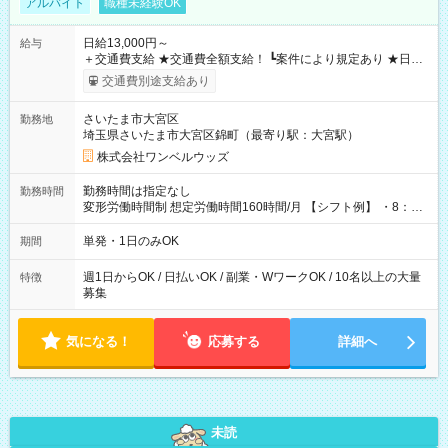
アルバイト
職種未経験OK
日給13,000円～
給与
＋交通費支給 ★交通費全額支給！ ┗案件により規定あり ★日払
いOK！（規定あり） ┗働いたその日に現金GET♪ お仕事後はコ
交通費別途支給あり
ンビニATMから 日払い分を引き落とせます！ 【試用期間】試
用期間なし
さいたま市大宮区
勤務地
埼玉県さいたま市大宮区錦町（最寄り駅：大宮駅）
株式会社ワンベルウッズ
勤務時間は指定なし
勤務時間
変形労働時間制 想定労働時間160時間/月 【シフト例】 ・8：00
～21：00
単発・1日のみOK
期間
週1日からOK / 日払いOK / 副業・WワークOK / 10名以上の大量
特徴
募集
気になる！
応募する
詳細へ
未読