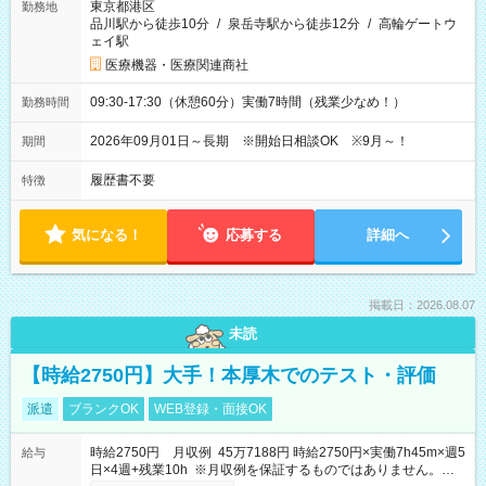
東京都港区
勤務地
品川駅から徒歩10分
/
泉岳寺駅から徒歩12分
/
高輪ゲートウ
ェイ駅
医療機器・医療関連商社
09:30-17:30（休憩60分）実働7時間（残業少なめ！）
勤務時間
2026年09月01日～長期 ※開始日相談OK ※9月～！
期間
履歴書不要
特徴
気になる！
応募する
詳細へ
掲載日：2026.08.07
未読
【時給2750円】大手！本厚木でのテスト・評価
派遣
ブランクOK
WEB登録・面接OK
時給2750円 月収例 45万7188円 時給2750円×実働7h45m×週5
給与
日×4週+残業10h ※月収例を保証するものではありません。※給