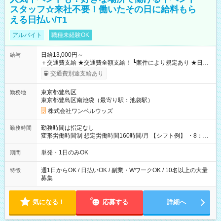
スタッフ☆来社不要！働いたその日に給料もら
える日払い/T1
アルバイト
職種未経験OK
日給13,000円～
給与
＋交通費支給 ★交通費全額支給！ ┗案件により規定あり ★日払
いOK！（規定あり） ┗働いたその日に現金GET♪ お仕事後はコ
交通費別途支給あり
ンビニATMから 日払い分を引き落とせます！ 【試用期間】試
用期間なし
東京都豊島区
勤務地
東京都豊島区南池袋（最寄り駅：池袋駅）
株式会社ワンベルウッズ
勤務時間は指定なし
勤務時間
変形労働時間制 想定労働時間160時間/月 【シフト例】 ・8：00
～21：00
単発・1日のみOK
期間
週1日からOK / 日払いOK / 副業・WワークOK / 10名以上の大量
特徴
募集
気になる！
応募する
詳細へ