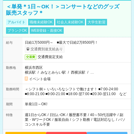
＜単発＊1日～OK！＞コンサートなどのグッズ
販売スタッフ＊
アルバイト
職種未経験OK
社会人未経験OK
大学生歓迎
ブランクOK
WEB登録・面接OK
日給1万5000円～ ■最大で日給2万8500円！
給与
交通費別途支給あり
交通費規定支給
交通費
横浜市西区
勤務地
横浜駅
/
みなとみらい駅
/
西横浜駅
/
…
イベント会場
＜シフト例＞ いろいろなシフトで働けます！ ■7:00-24:00
勤務時間
■8:00-21:00 ■9:00-21:00 ■18:00-翌7:00 ■20:30-翌11:00 など
単発1日～OK!
期間
週1日からOK
/
日払いOK
/
履歴書不要
/
40～50代活躍中
/
副
特徴
業・WワークOK
/
服装自由
/
シフト勤務
/
電話対応なし
/
パソ
コンスキル不要