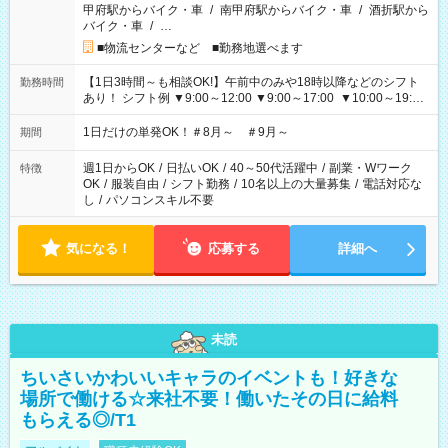
甲府駅からバイク・車
/
南甲府駅からバイク・車
/
酒折駅から
バイク・車
/
…
■物流センターなど ■勤務地選べます
【1日3時間～も相談OK!】午前中のみや18時以降などのシフト
勤務時間
あり！ シフト例 ▼9:00～12:00 ▼9:00～17:00 ▼10:00～19:00
▼18:00～21:00
1日だけの単発OK！＃8月～ ＃9月～
期間
週1日からOK
/
日払いOK
/
40～50代活躍中
/
副業・Wワーク
特徴
OK
/
服装自由
/
シフト勤務
/
10名以上の大量募集
/
電話対応な
し
/
パソコンスキル不要
気になる！
応募する
詳細へ
未読
ちいさいかわいいキャラのイベントも！好きな
場所で働ける☆来社不要！働いたその日に給料
もらえる◎/T1