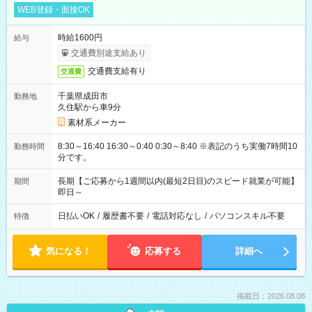
WEB登録・面接OK
時給1600円
給与
交通費別途支給あり
交通費支給有り
交通費
千葉県成田市
勤務地
久住駅から車9分
素材系メーカー
8:30～16:40 16:30～0:40 0:30～8:40 ※表記のうち実働7時間10
勤務時間
分です。
長期【ご応募から1週間以内(最短2日目)のスピード就業が可能】
期間
即日～
日払いOK
/
履歴書不要
/
電話対応なし
/
パソコンスキル不要
特徴
気になる！
応募する
詳細へ
掲載日：2026.08.08