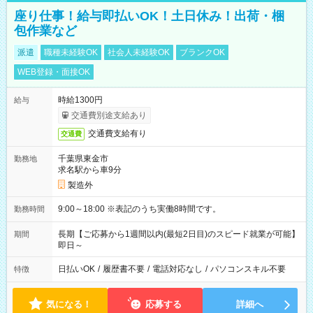
座り仕事！給与即払いOK！土日休み！出荷・梱
包作業など
派遣
職種未経験OK
社会人未経験OK
ブランクOK
WEB登録・面接OK
時給1300円
給与
交通費別途支給あり
交通費支給有り
交通費
千葉県東金市
勤務地
求名駅から車9分
製造外
9:00～18:00 ※表記のうち実働8時間です。
勤務時間
長期【ご応募から1週間以内(最短2日目)のスピード就業が可能】
期間
即日～
日払いOK
/
履歴書不要
/
電話対応なし
/
パソコンスキル不要
特徴
気になる！
応募する
詳細へ