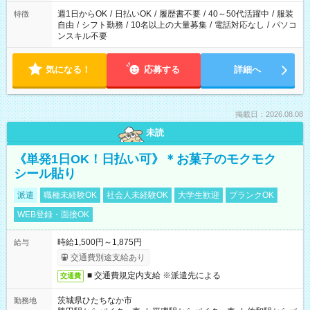
仕事に慣れてからの夜勤になります。 ★家庭の都合でお休みが
必要な場合も遠慮なくご相談ください。
週1日からOK
/
日払いOK
/
履歴書不要
/
40～50代活躍中
/
服装
特徴
自由
/
シフト勤務
/
10名以上の大量募集
/
電話対応なし
/
パソコ
ンスキル不要
気になる！
応募する
詳細へ
掲載日：2026.08.08
未読
《単発1日OK！日払い可》＊お菓子のモクモク
シール貼り
派遣
職種未経験OK
社会人未経験OK
大学生歓迎
ブランクOK
WEB登録・面接OK
時給1,500円～1,875円
給与
交通費別途支給あり
■ 交通費規定内支給 ※派遣先による
交通費
茨城県ひたちなか市
勤務地