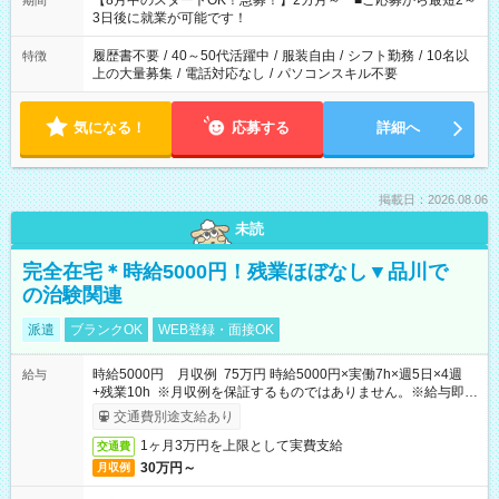
【8月中のスタートOK！急募！】2カ月～ ■ご応募から最短2～
期間
ね。 ※Wワーク希望の方へ 今ご覧のお仕事で希望する勤務時間
3日後に就業が可能です！
と、もう1つのお仕事の勤務時間。 合計で週40時間を超える場
合は応募できません。
履歴書不要
/
40～50代活躍中
/
服装自由
/
シフト勤務
/
10名以
特徴
上の大量募集
/
電話対応なし
/
パソコンスキル不要
気になる！
応募する
詳細へ
掲載日：2026.08.06
未読
完全在宅＊時給5000円！残業ほぼなし▼品川で
の治験関連
派遣
ブランクOK
WEB登録・面接OK
時給5000円 月収例 75万円 時給5000円×実働7h×週5日×4週
給与
+残業10h ※月収例を保証するものではありません。※給与即受
取りサービス利用可（利用条件有）
交通費別途支給あり
1ヶ月3万円を上限として実費支給
交通費
30万円～
月収例