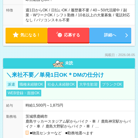
週1日からOK
/
日払いOK
/
履歴書不要
/
40～50代活躍中
/
副
特徴
業・WワークOK
/
シフト勤務
/
10名以上の大量募集
/
電話対応
なし
/
パソコンスキル不要
気になる！
応募する
詳細へ
掲載日：2026.08.05
未読
＼来社不要／単発1日OK＊DMの仕分け
派遣
職種未経験OK
社会人未経験OK
大学生歓迎
ブランクOK
WEB登録・面接OK
時給1,500円～1,875円
給与
茨城県鹿嶋市
勤務地
鹿島サッカースタジアム駅からバイク・車
/
鹿島神宮駅からバ
イク・車
/
鹿島大野駅からバイク・車
/
…
■物流センターなど ■勤務地選べます