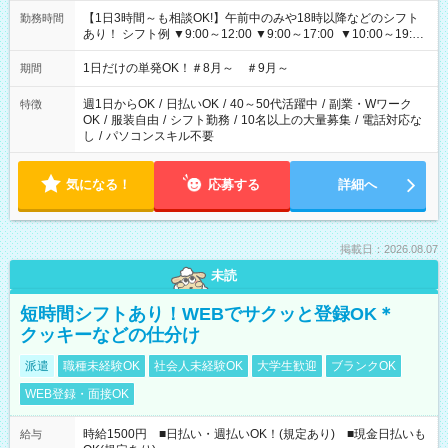
【1日3時間～も相談OK!】午前中のみや18時以降などのシフト
勤務時間
あり！ シフト例 ▼9:00～12:00 ▼9:00～17:00 ▼10:00～19:00
▼18:00～21:00
1日だけの単発OK！＃8月～ ＃9月～
期間
週1日からOK
/
日払いOK
/
40～50代活躍中
/
副業・Wワーク
特徴
OK
/
服装自由
/
シフト勤務
/
10名以上の大量募集
/
電話対応な
し
/
パソコンスキル不要
気になる！
応募する
詳細へ
掲載日：2026.08.07
未読
短時間シフトあり！WEBでサクッと登録OK＊
クッキーなどの仕分け
派遣
職種未経験OK
社会人未経験OK
大学生歓迎
ブランクOK
WEB登録・面接OK
時給1500円 ■日払い・週払いOK！(規定あり) ■現金日払いも
給与