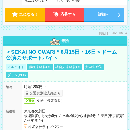
電話対応なし
/
パソコンスキル不要
気になる！
応募する
詳細へ
掲載日：2026.08.04
未読
＜SEKAI NO OWARI＊8月15日・16日＞ドーム
公演のサポートバイト
アルバイト
職種未経験OK
社会人未経験OK
大学生歓迎
ブランクOK
時給1250円～
給与
交通費別途支給あり
支給（規定有り）
交通費
東京都文京区
勤務地
後楽園駅から徒歩5分
/
水道橋駅から徒歩5分
/
春日(東京都)駅
から徒歩7分
株式会社ライブパワー