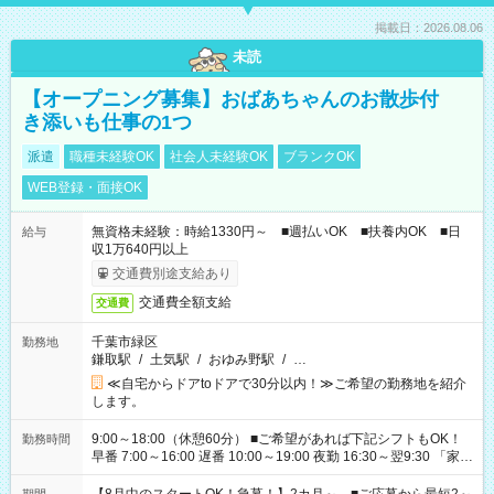
掲載日：2026.08.06
未読
【オープニング募集】おばあちゃんのお散歩付
き添いも仕事の1つ
派遣
職種未経験OK
社会人未経験OK
ブランクOK
WEB登録・面接OK
無資格未経験：時給1330円～ ■週払いOK ■扶養内OK ■日
給与
収1万640円以上
交通費別途支給あり
交通費全額支給
交通費
千葉市緑区
勤務地
鎌取駅
/
土気駅
/
おゆみ野駅
/
…
≪自宅からドアtoドアで30分以内！≫ご希望の勤務地を紹介
します。
9:00～18:00（休憩60分） ■ご希望があれば下記シフトもOK！
勤務時間
早番 7:00～16:00 遅番 10:00～19:00 夜勤 16:30～翌9:30 「家族
と休みを合わせたい」 「余裕を持って夕飯の準備がしたい」
「できれば残業はしたくない」 など、ご希望を教えてください