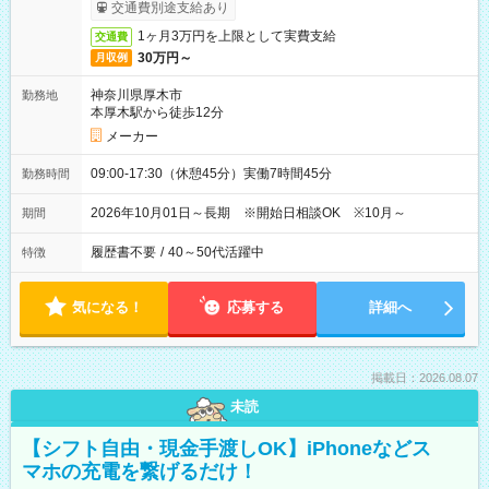
与即受取りサービス利用可（利用条件有）
交通費別途支給あり
1ヶ月3万円を上限として実費支給
交通費
30万円～
月収例
神奈川県厚木市
勤務地
本厚木駅から徒歩12分
メーカー
09:00-17:30（休憩45分）実働7時間45分
勤務時間
2026年10月01日～長期 ※開始日相談OK ※10月～
期間
履歴書不要
/
40～50代活躍中
特徴
気になる！
応募する
詳細へ
掲載日：2026.08.07
未読
【シフト自由・現金手渡しOK】iPhoneなどス
マホの充電を繋げるだけ！