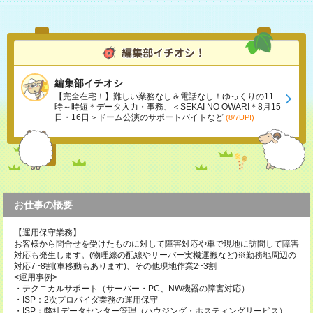
編集部イチオシ
【完全在宅！】難しい業務なし＆電話なし！ゆっくりの11
時～時短＊データ入力・事務、＜SEKAI NO OWARI＊8月15
日・16日＞ドーム公演のサポートバイトなど
(8/7UP!)
お仕事の概要
【運用保守業務】
お客様から問合せを受けたものに対して障害対応や車で現地に訪問して障害
対応も発生します。(物理線の配線やサーバー実機運搬など)※勤務地周辺の
対応7~8割(車移動もあります)、その他現地作業2~3割
<運用事例>
・テクニカルサポート（サーバー・PC、NW機器の障害対応）
・ISP：2次プロバイダ業務の運用保守
・ISP：弊社データセンター管理（ハウジング・ホスティングサービス）