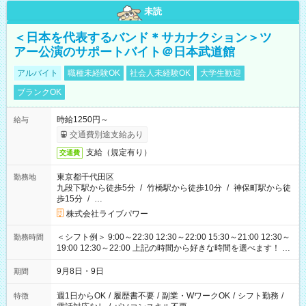
未読
＜日本を代表するバンド＊サカナクション＞ツ
アー公演のサポートバイト＠日本武道館
アルバイト
職種未経験OK
社会人未経験OK
大学生歓迎
ブランクOK
時給1250円～
給与
交通費別途支給あり
支給（規定有り）
交通費
東京都千代田区
勤務地
九段下駅から徒歩5分
/
竹橋駅から徒歩10分
/
神保町駅から徒
歩15分
/
…
株式会社ライブパワー
＜シフト例＞ 9:00～22:30 12:30～22:00 15:30～21:00 12:30～
勤務時間
19:00 12:30～22:00 上記の時間から好きな時間を選べます！ ※
時間は変更となる可能性があります
9月8日・9日
期間
週1日からOK
/
履歴書不要
/
副業・WワークOK
/
シフト勤務
/
特徴