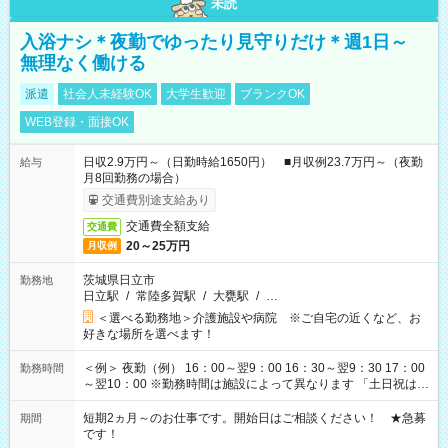
未読
入浴ナシ＊夜勤でゆったり見守りだけ＊週1日～
無理なく働ける
派遣
社会人未経験OK
大学生歓迎
ブランクOK
WEB登録・面接OK
日収2.9万円～（日勤時給1650円） ■月収例23.7万円～（夜勤
給与
月8回勤務の場合）
交通費別途支給あり
交通費全額支給
交通費
20～25万円
月収例
茨城県日立市
勤務地
日立駅
/
常陸多賀駅
/
大甕駅
/
…
＜選べる勤務地＞介護施設や病院 ※ご自宅の近くなど、お
好きな場所を選べます！
＜例＞ 夜勤（例） 16：00～翌9：00 16：30～翌9：30 17：00
勤務時間
～翌10：00 ※勤務時間は施設によって異なります 「土日祝は休
みたい」 「しっかり稼ぎたい」 「もう少し遅い時間から始めた
い」など ご希望にあったお仕事をご案内いたします。 ※未経験
短期2ヵ月～のお仕事です。開始日はご相談ください！ ★急募
期間
の方の場合は1～2ヶ月間は日中での仕事を経験いただき、 お
です！