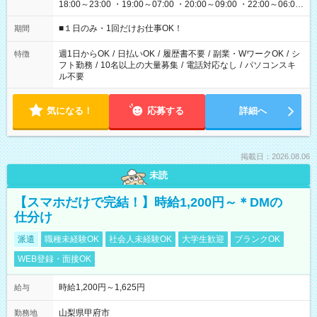
18:00～23:00 ・19:00～07:00 ・20:00～09:00 ・22:00～06:00
etc ★最短で3時間で5,120円のお仕事から 15時間で2万円近く稼
げるお仕事も！ ご希望のお時間に合わせてご紹介！ ※シフトは
■１日のみ・1回だけお仕事OK！
期間
現場によって異なります。 ※勿論、休憩時間はあるのでご安心
ください！
週1日からOK
/
日払いOK
/
履歴書不要
/
副業・WワークOK
/
シ
特徴
フト勤務
/
10名以上の大量募集
/
電話対応なし
/
パソコンスキ
ル不要
気になる！
応募する
詳細へ
掲載日：2026.08.06
未読
【スマホだけで完結！】時給1,200円～＊DMの
仕分け
派遣
職種未経験OK
社会人未経験OK
大学生歓迎
ブランクOK
WEB登録・面接OK
時給1,200円～1,625円
給与
山梨県甲府市
勤務地