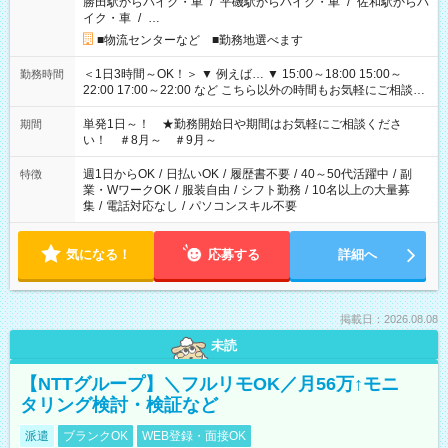
勝田駅からバイク・車
/
平磯駅からバイク・車
/
佐和駅からバ
イク・車
/
…
■物流センターなど ■勤務地選べます
＜1日3時間～OK！＞ ▼ 例えば… ▼ 15:00～18:00 15:00～
勤務時間
22:00 17:00～22:00 など こちら以外の時間もお気軽にご相談く
ださい！
単発1日～！ ★勤務開始日や期間はお気軽にご相談くださ
期間
い！ ＃8月～ ＃9月～
週1日からOK
/
日払いOK
/
履歴書不要
/
40～50代活躍中
/
副
特徴
業・WワークOK
/
服装自由
/
シフト勤務
/
10名以上の大量募
集
/
電話対応なし
/
パソコンスキル不要
気になる！
応募する
詳細へ
掲載日：2026.08.08
未読
【NTTグループ】＼フルリモOK／月56万↑モニ
タリング検討・検証など
派遣
ブランクOK
WEB登録・面接OK