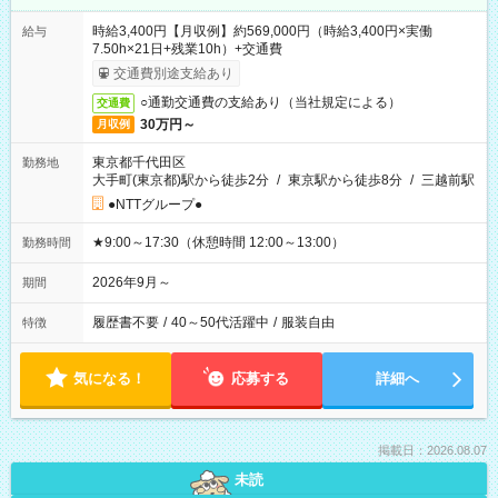
時給3,400円【月収例】約569,000円（時給3,400円×実働
給与
7.50h×21日+残業10h）+交通費
交通費別途支給あり
○通勤交通費の支給あり（当社規定による）
交通費
30万円～
月収例
東京都千代田区
勤務地
大手町(東京都)駅から徒歩2分
/
東京駅から徒歩8分
/
三越前駅
●NTTグループ●
★9:00～17:30（休憩時間 12:00～13:00）
勤務時間
2026年9月～
期間
履歴書不要
/
40～50代活躍中
/
服装自由
特徴
気になる！
応募する
詳細へ
掲載日：2026.08.07
未読