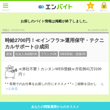
0
メニュー
気になる！
ログイン
お探しのバイト情報は掲載が終了しました。
掲載日 :2026
/
07
/
15
No.SSSS717878
時給2700円！≪インフラ≫運用保守・テクニ
カルサポート@成田
派遣
社会人未経験OK
ブランクOK
WEB登録・面接OK
≪来社不要！カンタンWEB登録≫月収例41万3100
円！
*＊長期でのお仕事をお探しの方にオススメ＊*＜ご経験を活かし
...も
っとみる
あなたの閲覧履歴からのオススメ