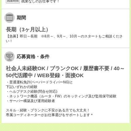
残業なしのお仕事です！
残業時間
期間
長期（3ヶ月以上）
【急募】即日～長期 ※8月～、9月～、10月～のスタートもご相談くださ
い！
応募資格・条件
社会人未経験OK / ブランクOK / 履歴書不要 / 40～
50代活躍中 / WEB登録・面接OK
・普通運転免許(ペーパードライバーNG)と
下記いずれかの経験
・ヘルプデスク経験(問合せ対応)
・ネットワーク機器（ルータ・FW）のキッティング及び監視保守経験
・サーバー構築及び運用経験者
スキル・経験・ブランクに不安がある方でも大丈夫！
専属コーディネーターがお仕事選びをサポートします＊