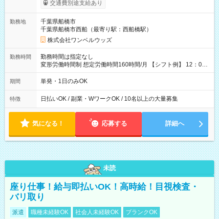
給！ ※往復500円以内の方は自己負担となります ★日払いOK！
交通費別途支給あり
（規定あり） ┗働いたその日に現金GET♪ お仕事後はコンビニ
ATMから 日払い分を引き落とせます！ 【試用期間】試用期間
千葉県船橋市
勤務地
なし
千葉県船橋市西船（最寄り駅：西船橋駅）
株式会社ワンベルウッズ
勤務時間は指定なし
勤務時間
変形労働時間制 想定労働時間160時間/月 【シフト例】 12：00
～22：00
単発・1日のみOK
期間
日払いOK / 副業・WワークOK / 10名以上の大量募集
特徴
気になる！
応募する
詳細へ
未読
座り仕事！給与即払いOK！高時給！目視検査・
バリ取り
派遣
職種未経験OK
社会人未経験OK
ブランクOK