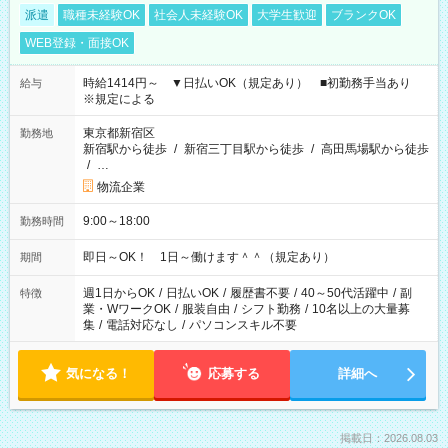
派遣
職種未経験OK
社会人未経験OK
大学生歓迎
ブランクOK
WEB登録・面接OK
時給1414円～ ▼日払いOK（規定あり） ■初勤務手当あり
給与
※規定による
東京都新宿区
勤務地
新宿駅から徒歩
/
新宿三丁目駅から徒歩
/
高田馬場駅から徒歩
/
…
物流企業
9:00～18:00
勤務時間
即日～OK！ 1日～働けます＾＾（規定あり）
期間
週1日からOK
/
日払いOK
/
履歴書不要
/
40～50代活躍中
/
副
特徴
業・WワークOK
/
服装自由
/
シフト勤務
/
10名以上の大量募
集
/
電話対応なし
/
パソコンスキル不要
気になる！
応募する
詳細へ
掲載日：2026.08.03