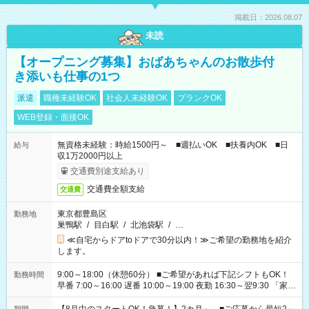
掲載日：2026.08.07
未読
【オープニング募集】おばあちゃんのお散歩付
き添いも仕事の1つ
派遣
職種未経験OK
社会人未経験OK
ブランクOK
WEB登録・面接OK
無資格未経験：時給1500円～ ■週払いOK ■扶養内OK ■日
給与
収1万2000円以上
交通費別途支給あり
交通費全額支給
交通費
東京都豊島区
勤務地
巣鴨駅
/
目白駅
/
北池袋駅
/
…
≪自宅からドアtoドアで30分以内！≫ご希望の勤務地を紹介
します。
9:00～18:00（休憩60分） ■ご希望があれば下記シフトもOK！
勤務時間
早番 7:00～16:00 遅番 10:00～19:00 夜勤 16:30～翌9:30 「家族
と休みを合わせたい」 「余裕を持って夕飯の準備がしたい」
「できれば残業はしたくない」 など、ご希望を教えてください