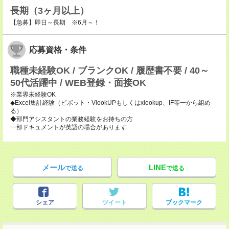
長期（3ヶ月以上）
【急募】即日～長期 ※6月～！
応募資格・条件
職種未経験OK / ブランクOK / 履歴書不要 / 40～
50代活躍中 / WEB登録・面接OK
※業界未経験OK
◆Excel集計経験（ピボット・VlookUPもしくはxlookup、IF等一から組め
る）
◆部門アシスタントの業務経験をお持ちの方
一部ドキュメントが英語の場合があります
メール
LINE
で送る
で送る
シェア
ツイート
ブックマーク