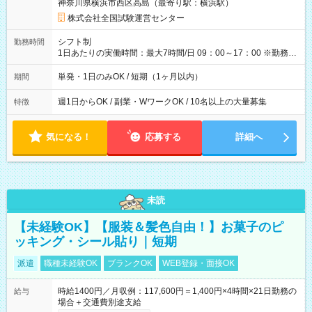
神奈川県横浜市西区高島（最寄り駅：横浜駅）
×8時間＝日収10,400円＋交通費 ※当日の役割により時給＋100
円の場合あり ・国家試験 7:00～13:30（休憩なし） 時給1,300
株式会社全国試験運営センター
円（役割手当＋100円）×6時間＝日収8,400円＋交通費 【試用期
間】試用期間なし
シフト制
勤務時間
1日あたりの実働時間：最大7時間/日 09：00～17：00 ※勤務時
間は 試験により異なります。
単発・1日のみOK / 短期（1ヶ月以内）
期間
週1日からOK / 副業・WワークOK / 10名以上の大量募集
特徴
気になる！
応募する
詳細へ
未読
【未経験OK】【服装＆髪色自由！】お菓子のピ
ッキング・シール貼り｜短期
派遣
職種未経験OK
ブランクOK
WEB登録・面接OK
時給1400円／月収例：117,600円＝1,400円×4時間×21日勤務の
給与
場合＋交通費別途支給