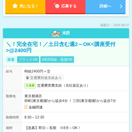
気になる！
応募する
詳細へ
掲載日：2026.08.07
未読
＼！完全在宅！／土日含む週2～OK<講座受付
>@2400円
派遣
ブランクOK
WEB登録・面接OK
時給2400円＋交
給与
交通費別途支給あり
交通費実費支給（当社規定あり）
交通費
東京都港区
勤務地
田町(東京都)駅から徒歩4分
/
三田(東京都)駅から徒歩7分
金融関連
8:30～12:30
勤務時間
【急募】即日～長期 ※8月～OK！
期間