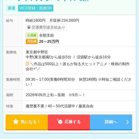
派遣
WEB登録・面接OK
時給1800円 月収例 234,000円
給与
交通費別途支給あり
全額支給
交通費
20～25万円
月収例
東京都中野区
勤務地
中野(東京都)駅から徒歩5分
/
沼袋駅から徒歩16分
＼作品は500以上！誰もが知る大ヒットアニメ・映画の制作
会社+*／
09:30～17:00(実働6時間30分 休憩1時間) ※時短ご相談くださ
勤務時間
い！
2026年09月上旬～長期 ※9月～！
期間
履歴書不要
/
40～50代活躍中
/
服装自由
特徴
気になる！
応募する
詳細へ