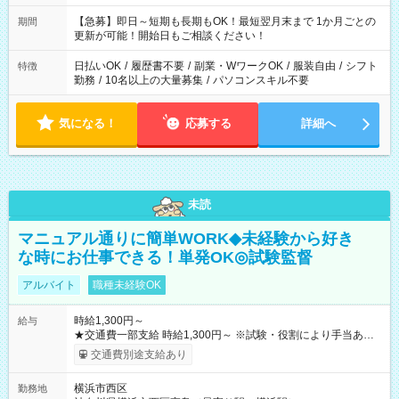
【急募】即日～短期も長期もOK！最短翌月末まで 1か月ごとの
期間
更新が可能！開始日もご相談ください！
日払いOK
/
履歴書不要
/
副業・WワークOK
/
服装自由
/
シフト
特徴
勤務
/
10名以上の大量募集
/
パソコンスキル不要
気になる！
応募する
詳細へ
未読
マニュアル通りに簡単WORK◆未経験から好き
な時にお仕事できる！単発OK◎試験監督
アルバイト
職種未経験OK
時給1,300円～
給与
★交通費一部支給 時給1,300円～ ※試験・役割により手当あり
※勤務回数により昇給あり 【即給（前払い）オプションあ
交通費別途支給あり
り！】 希望される場合、勤務から1週間ほどで給与の一部を受け
取れます。 ※手数料418円がかかります。 【過去試験日の収入
横浜市西区
勤務地
例】 ・河合塾模擬試験 8:30～17:30（休憩1時間） 時給1,300円