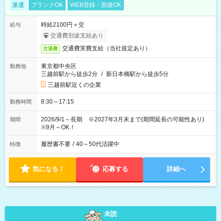
派遣
ブランクOK
WEB登録・面接OK
時給2100円＋交
給与
交通費別途支給あり
交通費実費支給（当社規定あり）
交通費
東京都中央区
勤務地
三越前駅から徒歩2分
/
新日本橋駅から徒歩5分
三越前駅近くの企業
8:30～17:15
勤務時間
2026/9/1～長期 ※2027年3月末まで(期間延長の可能性あり)
期間
※9月～OK！
履歴書不要
/
40～50代活躍中
特徴
気になる！
応募する
詳細へ
未読