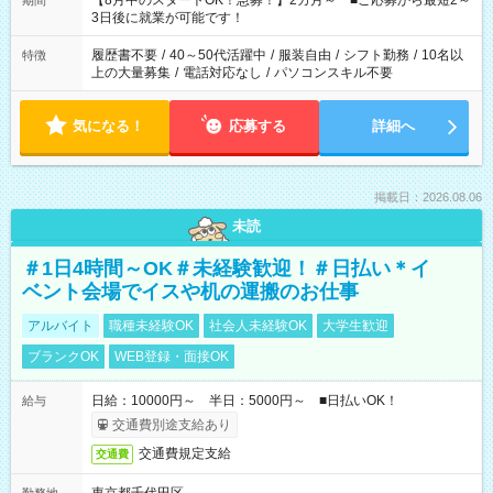
【8月中のスタートOK！急募！】2カ月～ ■ご応募から最短2～
期間
ね。 ※Wワーク希望の方へ 今ご覧のお仕事で希望する勤務時間
3日後に就業が可能です！
と、もう1つのお仕事の勤務時間。 合計で週40時間を超える場
合は応募できません。
履歴書不要
/
40～50代活躍中
/
服装自由
/
シフト勤務
/
10名以
特徴
上の大量募集
/
電話対応なし
/
パソコンスキル不要
気になる！
応募する
詳細へ
掲載日：2026.08.06
未読
＃1日4時間～OK＃未経験歓迎！＃日払い＊イ
ベント会場でイスや机の運搬のお仕事
アルバイト
職種未経験OK
社会人未経験OK
大学生歓迎
ブランクOK
WEB登録・面接OK
日給：10000円～ 半日：5000円～ ■日払いOK！
給与
交通費別途支給あり
交通費規定支給
交通費