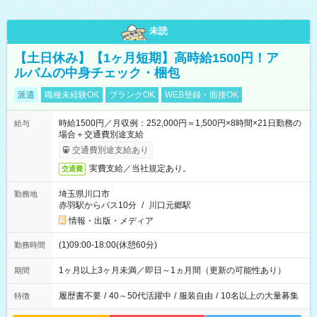
未読
【土日休み】【1ヶ月短期】高時給1500円！ア
ルバムの中身チェック・梱包
派遣
職種未経験OK
ブランクOK
WEB登録・面接OK
時給1500円／月収例：252,000円＝1,500円×8時間×21日勤務の
給与
場合＋交通費別途支給
交通費別途支給あり
実費支給／当社規定あり。
交通費
埼玉県川口市
勤務地
赤羽駅からバス10分
/
川口元郷駅
情報・出版・メディア
(1)09:00-18:00(休憩60分)
勤務時間
1ヶ月以上3ヶ月未満／即日～1ヵ月間（更新の可能性あり）
期間
履歴書不要
/
40～50代活躍中
/
服装自由
/
10名以上の大量募集
特徴