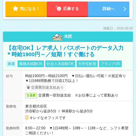
気になる！
応募する
詳細へ
掲載日：2026.08.05
未読
【在宅OK】レア求人！パスポートのデータ入力
＊時給1900円～／短期！すぐ働ける
派遣
職種未経験OK
社会人未経験OK
大学生歓迎
ブランクOK
時給1900円～時給2100円 ▼日払い週払い可能！※規定有り
給与
▼1日6時間勤務で日収1万以上！
交通費別途支給あり
交通費一部別途支給 ※お仕事によって変動あり
交通費
東京都渋谷区
勤務地
渋谷駅から徒歩5分
/
神泉駅から徒歩5分
キレイなオフィスです
8:00～22:00 ▼1日4時間～ 10時～・11時～など、シフト希望
勤務時間
ご相談ください！