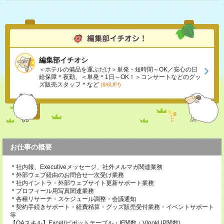
編集部イチオシ
＜ホテルの備品を運ぶだけ＞単発・短時間～OK／安心の日
給保障＊夜勤、＜単発＊1日～OK！＞コンサートなどのグッ
ズ販売スタッフ＊など
(8/6UP!)
お仕事の概要
＊社内報、Executiveメッセージ、社外メルマガ関連業務
＊外部ウェブ経由のお問合せ一次受け業務
＊社内イントラ・外部ウェブサイト更新サポート業務
＊プロフィール用写真関連業務
＊各種リサーチ・スケジュール調整・会議通知
＊契約手続きサポート・経費精算・グッズ販売受付業務・イベントサポート
等
【OAスキル】Excel(ピボットテーブル・IF関数・VlookUP関数)