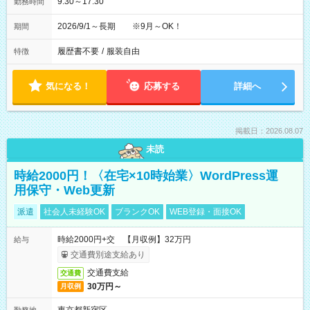
9:30～17:30
勤務時間
2026/9/1～長期 ※9月～OK！
期間
履歴書不要
/
服装自由
特徴
気になる！
応募する
詳細へ
掲載日：2026.08.07
未読
時給2000円！〈在宅×10時始業〉WordPress運
用保守・Web更新
派遣
社会人未経験OK
ブランクOK
WEB登録・面接OK
時給2000円+交 【月収例】32万円
給与
交通費別途支給あり
交通費支給
交通費
30万円～
月収例