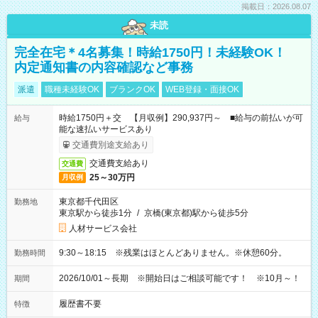
掲載日：2026.08.07
未読
完全在宅＊4名募集！時給1750円！未経験OK！
内定通知書の内容確認など事務
派遣
職種未経験OK
ブランクOK
WEB登録・面接OK
時給1750円＋交 【月収例】290,937円～ ■給与の前払いが可
給与
能な速払いサービスあり
交通費別途支給あり
交通費支給あり
交通費
25～30万円
月収例
東京都千代田区
勤務地
東京駅から徒歩1分
/
京橋(東京都)駅から徒歩5分
人材サービス会社
9:30～18:15 ※残業はほとんどありません。※休憩60分。
勤務時間
2026/10/01～長期 ※開始日はご相談可能です！ ※10月～！
期間
履歴書不要
特徴