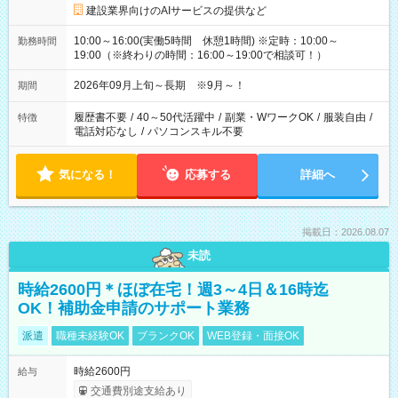
建設業界向けのAIサービスの提供など
10:00～16:00(実働5時間 休憩1時間) ※定時：10:00～
勤務時間
19:00（※終わりの時間：16:00～19:00で相談可！）
2026年09月上旬～長期 ※9月～！
期間
履歴書不要
/
40～50代活躍中
/
副業・WワークOK
/
服装自由
/
特徴
電話対応なし
/
パソコンスキル不要
気になる！
応募する
詳細へ
掲載日：2026.08.07
未読
時給2600円＊ほぼ在宅！週3～4日＆16時迄
OK！補助金申請のサポート業務
派遣
職種未経験OK
ブランクOK
WEB登録・面接OK
時給2600円
給与
交通費別途支給あり