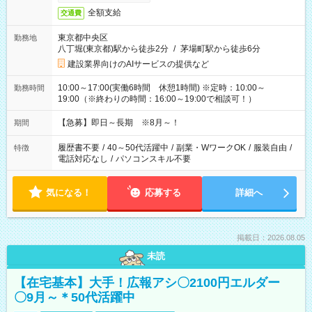
全額支給
交通費
東京都中央区
勤務地
八丁堀(東京都)駅から徒歩2分
/
茅場町駅から徒歩6分
建設業界向けのAIサービスの提供など
10:00～17:00(実働6時間 休憩1時間) ※定時：10:00～
勤務時間
19:00（※終わりの時間：16:00～19:00で相談可！）
【急募】即日～長期 ※8月～！
期間
履歴書不要
/
40～50代活躍中
/
副業・WワークOK
/
服装自由
/
特徴
電話対応なし
/
パソコンスキル不要
気になる！
応募する
詳細へ
掲載日：2026.08.05
未読
【在宅基本】大手！広報アシ〇2100円エルダー
〇9月～＊50代活躍中