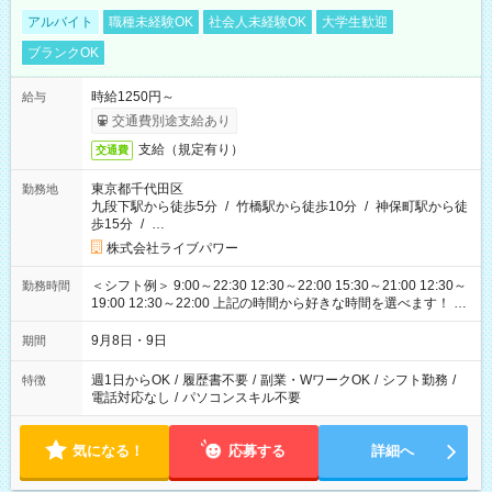
アルバイト
職種未経験OK
社会人未経験OK
大学生歓迎
ブランクOK
時給1250円～
給与
交通費別途支給あり
支給（規定有り）
交通費
東京都千代田区
勤務地
九段下駅から徒歩5分
/
竹橋駅から徒歩10分
/
神保町駅から徒
歩15分
/
…
株式会社ライブパワー
＜シフト例＞ 9:00～22:30 12:30～22:00 15:30～21:00 12:30～
勤務時間
19:00 12:30～22:00 上記の時間から好きな時間を選べます！ ※
時間は変更となる可能性があります
9月8日・9日
期間
週1日からOK
/
履歴書不要
/
副業・WワークOK
/
シフト勤務
/
特徴
電話対応なし
/
パソコンスキル不要
気になる！
応募する
詳細へ