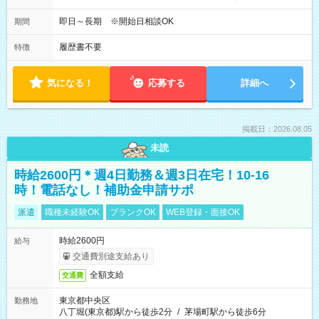
即日～長期 ※開始日相談OK
期間
履歴書不要
特徴
気になる！
応募する
詳細へ
掲載日：2026.08.05
未読
時給2600円＊週4日勤務＆週3日在宅！10-16
時！電話なし！補助金申請サポ
派遣
職種未経験OK
ブランクOK
WEB登録・面接OK
時給2600円
給与
交通費別途支給あり
全額支給
交通費
東京都中央区
勤務地
八丁堀(東京都)駅から徒歩2分
/
茅場町駅から徒歩6分