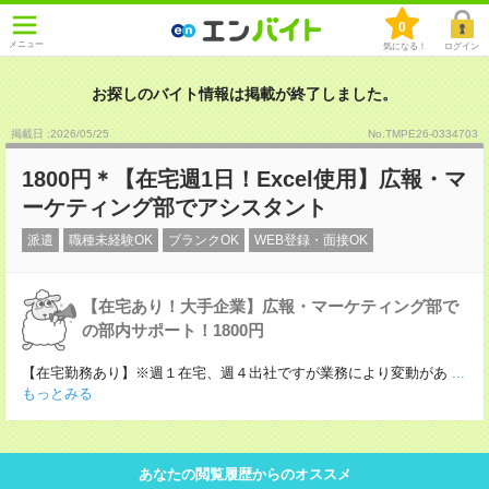
0
メニュー
気になる！
ログイン
お探しのバイト情報は掲載が終了しました。
掲載日 :2026
/
05
/
25
No.TMPE26-0334703
1800円＊【在宅週1日！Excel使用】広報・マ
ーケティング部でアシスタント
派遣
職種未経験OK
ブランクOK
WEB登録・面接OK
【在宅あり！大手企業】広報・マーケティング部で
の部内サポート！1800円
【在宅勤務あり】※週１在宅、週４出社ですが業務により変動があ
...
もっとみる
あなたの閲覧履歴からのオススメ