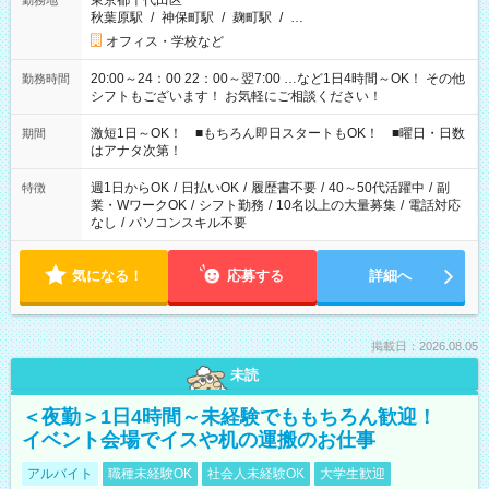
東京都千代田区
勤務地
秋葉原駅
/
神保町駅
/
麹町駅
/
…
オフィス・学校など
20:00～24：00 22：00～翌7:00 …など1日4時間～OK！ その他
勤務時間
シフトもございます！ お気軽にご相談ください！
激短1日～OK！ ■もちろん即日スタートもOK！ ■曜日・日数
期間
はアナタ次第！
週1日からOK
/
日払いOK
/
履歴書不要
/
40～50代活躍中
/
副
特徴
業・WワークOK
/
シフト勤務
/
10名以上の大量募集
/
電話対応
なし
/
パソコンスキル不要
気になる！
応募する
詳細へ
掲載日：2026.08.05
未読
＜夜勤＞1日4時間～未経験でももちろん歓迎！
イベント会場でイスや机の運搬のお仕事
アルバイト
職種未経験OK
社会人未経験OK
大学生歓迎