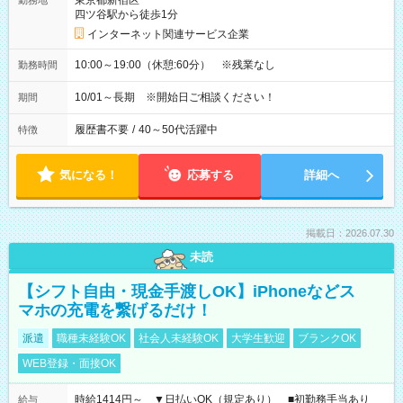
東京都新宿区
勤務地
四ツ谷駅から徒歩1分
インターネット関連サービス企業
10:00～19:00（休憩:60分） ※残業なし
勤務時間
10/01～長期 ※開始日ご相談ください！
期間
履歴書不要
/
40～50代活躍中
特徴
気になる！
応募する
詳細へ
掲載日：2026.07.30
未読
【シフト自由・現金手渡しOK】iPhoneなどス
マホの充電を繋げるだけ！
派遣
職種未経験OK
社会人未経験OK
大学生歓迎
ブランクOK
WEB登録・面接OK
時給1414円～ ▼日払いOK（規定あり） ■初勤務手当あり
給与