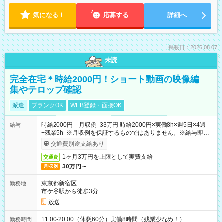
気になる！
応募する
詳細へ
掲載日：2026.08.07
未読
完全在宅＊時給2000円！ショート動画の映像編
集やテロップ確認
派遣
ブランクOK
WEB登録・面接OK
時給2000円 月収例 33万円 時給2000円×実働8h×週5日×4週
給与
+残業5h ※月収例を保証するものではありません。※給与即受
取りサービス利用可（利用条件有）
交通費別途支給あり
1ヶ月3万円を上限として実費支給
交通費
30万円～
月収例
東京都新宿区
勤務地
市ケ谷駅から徒歩3分
放送
11:00-20:00（休憩60分）実働8時間（残業少なめ！）
勤務時間