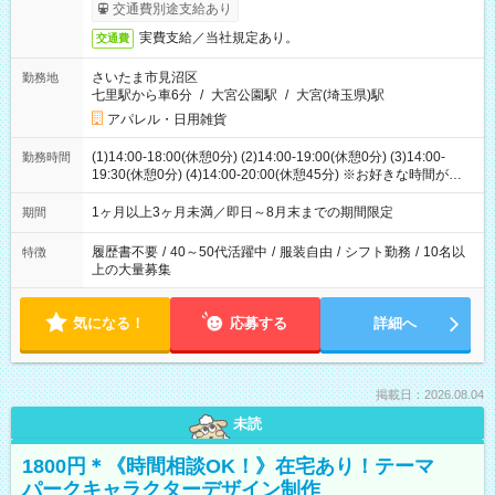
交通費別途支給あり
実費支給／当社規定あり。
交通費
さいたま市見沼区
勤務地
七里駅から車6分
/
大宮公園駅
/
大宮(埼玉県)駅
アパレル・日用雑貨
(1)14:00-18:00(休憩0分) (2)14:00-19:00(休憩0分) (3)14:00-
勤務時間
19:30(休憩0分) (4)14:00-20:00(休憩45分) ※お好きな時間が選べ
ます
1ヶ月以上3ヶ月未満／即日～8月末までの期間限定
期間
履歴書不要
/
40～50代活躍中
/
服装自由
/
シフト勤務
/
10名以
特徴
上の大量募集
気になる！
応募する
詳細へ
掲載日：2026.08.04
未読
1800円＊《時間相談OK！》在宅あり！テーマ
パークキャラクターデザイン制作