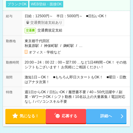
ブランクOK
WEB登録・面接OK
日給：12500円～ 半日：5000円～ ■日払いOK！
給与
交通費別途支給あり
交通費規定支給
交通費
東京都千代田区
勤務地
秋葉原駅
/
神保町駅
/
麹町駅
/
…
オフィス・学校など
20:00～24：00 22：00～翌7:00 …など1日4時間～OK！ その他
勤務時間
シフトもございます！ お気軽にご相談ください！
激短1日～OK！ ■もちろん即日スタートもOK！ ■曜日・日数
期間
はアナタ次第！
週1日からOK
/
日払いOK
/
履歴書不要
/
40～50代活躍中
/
副
特徴
業・WワークOK
/
シフト勤務
/
10名以上の大量募集
/
電話対応
なし
/
パソコンスキル不要
気になる！
応募する
詳細へ