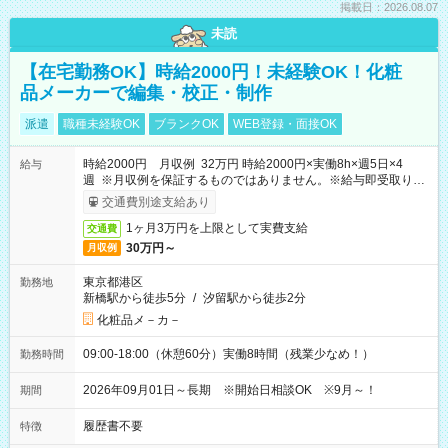
掲載日：2026.08.07
未読
【在宅勤務OK】時給2000円！未経験OK！化粧
品メーカーで編集・校正・制作
派遣
職種未経験OK
ブランクOK
WEB登録・面接OK
時給2000円 月収例 32万円 時給2000円×実働8h×週5日×4
給与
週 ※月収例を保証するものではありません。※給与即受取りサ
ービス利用可（利用条件有）
交通費別途支給あり
1ヶ月3万円を上限として実費支給
交通費
30万円～
月収例
東京都港区
勤務地
新橋駅から徒歩5分
/
汐留駅から徒歩2分
化粧品メ－カ－
09:00-18:00（休憩60分）実働8時間（残業少なめ！）
勤務時間
2026年09月01日～長期 ※開始日相談OK ※9月～！
期間
履歴書不要
特徴