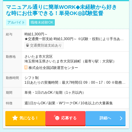
マニュアル通りに簡単WORK◆未経験から好き
な時にお仕事できる！単発OK◎試験監督
アルバイト
職種未経験OK
時給1,300円～
給与
★交通費一部支給 時給1,300円～ ※試験・役割により手当あり
※勤務回数により昇給あり 【即給（前払い）オプションあ
交通費別途支給あり
り！】 希望される場合、勤務から1週間ほどで給与の一部を受け
取れます。 ※手数料418円がかかります。 【過去試験日の収入
さいたま市大宮区
勤務地
例】 ・河合塾模擬試験 8:30～17:30（休憩1時間） 時給1,300円
埼玉県埼玉県さいたま市大宮区錦町（最寄り駅：大宮駅）
×8時間＝日収10,400円＋交通費 ※当日の役割により時給＋100
円の場合あり ・国家試験 7:00～13:30（休憩なし） 時給1,300
株式会社全国試験運営センター
円（役割手当＋100円）×6時間＝日収8,400円＋交通費 【試用期
間】試用期間なし
シフト制
勤務時間
1日あたりの実働時間：最大7時間/日 09：00～17：00 ※勤務時
間は 試験により異なります。
単発・1日のみOK / 短期（1ヶ月以内）
期間
週1日からOK / 副業・WワークOK / 10名以上の大量募集
特徴
気になる！
応募する
詳細へ