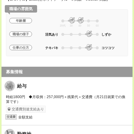
職場の雰囲気
年齢層
20代
30
40
50
60
職場の様子
活気あり
しずか
仕事の仕方
テキパキ
コツコツ
募集情報
給与
時給1800円 ◆月収例：257,000円＋残業代＋交通費（月21日就業での換
算です）
交通費別途支給あり
全額支給
交通費