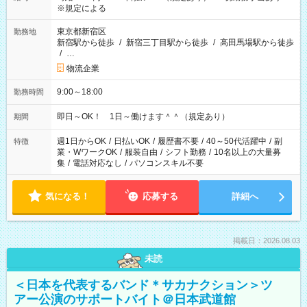
※規定による
東京都新宿区
勤務地
新宿駅から徒歩
/
新宿三丁目駅から徒歩
/
高田馬場駅から徒歩
/
…
物流企業
9:00～18:00
勤務時間
即日～OK！ 1日～働けます＾＾（規定あり）
期間
週1日からOK
/
日払いOK
/
履歴書不要
/
40～50代活躍中
/
副
特徴
業・WワークOK
/
服装自由
/
シフト勤務
/
10名以上の大量募
集
/
電話対応なし
/
パソコンスキル不要
気になる！
応募する
詳細へ
掲載日：2026.08.03
未読
＜日本を代表するバンド＊サカナクション＞ツ
アー公演のサポートバイト＠日本武道館