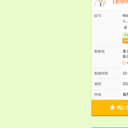
【在宅O
時
給与
ん
交
月
東
勤務地
新
1
勤務時間
2
期間
履
特徴
気に