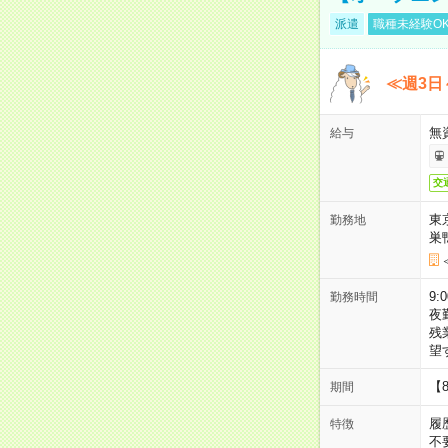
派遣
職種未経験O
≪週3日
無
給与
交
東
勤務地
巣
9:
勤務時間
夜
残
望
【
期間
履
特徴
不