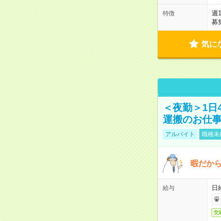
週
特徴
募
気に
＜夜勤＞1日
運搬のお仕
アルバイト
職種未
暇だか
日
給与
交