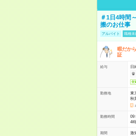
＃1日4時間
搬のお仕事
アルバイト
職種未
暇だか
証
日
給与
交
東
勤務地
秋
09
勤務時間
4
激
期間