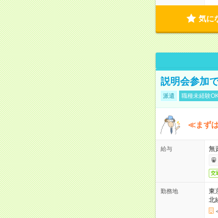
気に
説明会参加で
派遣
職種未経験O
≪まずは
無
給与
交
東
勤務地
北