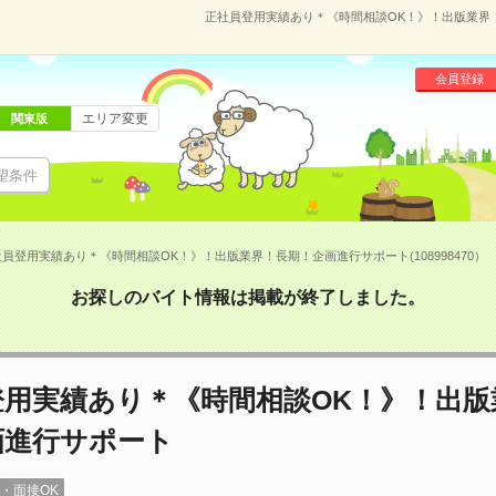
正社員登用実績あり＊《時間相談OK！》！出版業界！長
会員登録
エリア変更
関東版
望条件
員登用実績あり＊《時間相談OK！》！出版業界！長期！企画進行サポート(108998470）
お探しのバイト情報は掲載が終了しました。
登用実績あり＊《時間相談OK！》！出版
画進行サポート
録・面接OK