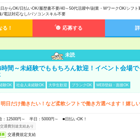
1日からOK
/
日払いOK
/
履歴書不要
/
40～50代活躍中
/
副業・WワークOK
/
シフト
集
/
電話対応なし
/
パソコンスキル不要
なる！
応募する
詳
未読
4時間～未経験でももちろん歓迎！イベント会場で
事
経験OK
社会人未経験OK
大学生歓迎
ブランクOK
WEB登録・面接OK
ら明日だけ働きたい！など柔軟シフトで働き方選べます！嬉し
給：12500円～ 半日：5000円～ ■日払いOK！
交通費別途支給あり
交通費規定支給
通費