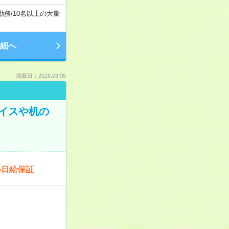
勤務
/
10名以上の大量
細へ
掲載日：2026.08.05
イスや机の
い日給保証