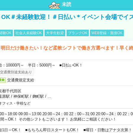
未読
～OK＃未経験歓迎！＃日払い＊イベント会場でイ
経験OK
社会人未経験OK
大学生歓迎
ブランクOK
WEB登録・面接OK
ら明日だけ働きたい！など柔軟シフトで働き方選べます！早く
給：10000円～ 半日：5000円～ ■日払いOK！
交通費別途支給あり
交通費規定支給
通費
京都千代田区
葉原駅
/
神保町駅
/
麹町駅
/
…
オフィス・学校など
:00～18:00 09:00～13:00 20:00～24：00 22：00～31:00 20:00～24：00 2
時間～OK！ その他シフトもございます！ お気軽にご相談ください！
短1日～OK！ ■もちろん即日スタートもOK！ ■曜日・日数はアナタ次第！