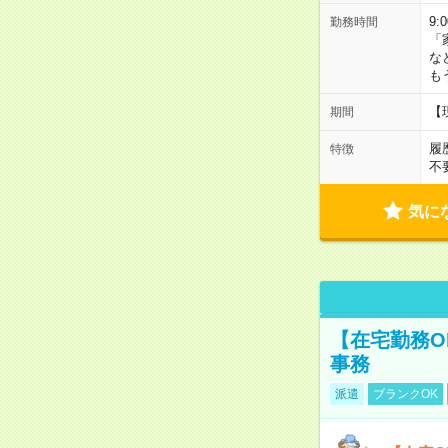
9:
勤務時間
「
な
も
【
期間
履
特徴
不
気に
【在宅勤務O
事務
派遣
ブランクOK