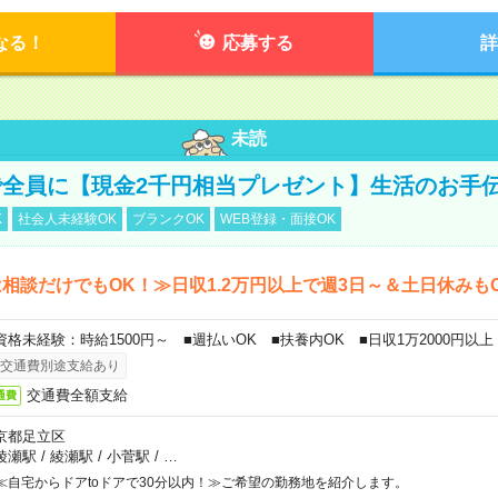
なる！
応募する
詳
未読
全員に【現金2千円相当プレゼント】生活のお手
K
社会人未経験OK
ブランクOK
WEB登録・面接OK
相談だけでもOK！≫日収1.2万円以上で週3日～＆土日休みも
資格未経験：時給1500円～ ■週払いOK ■扶養内OK ■日収1万2000円以上
交通費別途支給あり
交通費全額支給
通費
京都足立区
綾瀬駅
/
綾瀬駅
/
小菅駅
/
…
≪自宅からドアtoドアで30分以内！≫ご希望の勤務地を紹介します。