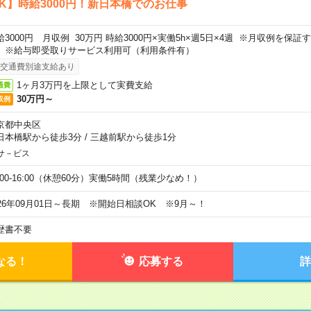
K】時給3000円！新日本橋でのお仕事
給3000円 月収例 30万円 時給3000円×実働5h×週5日×4週 ※月収例を保
。※給与即受取りサービス利用可（利用条件有）
交通費別途支給あり
1ヶ月3万円を上限として実費支給
通費
30万円～
収例
京都中央区
日本橋駅から徒歩3分
/
三越前駅から徒歩1分
サ－ビス
0:00-16:00（休憩60分）実働5時間（残業少なめ！）
026年09月01日～長期 ※開始日相談OK ※9月～！
歴書不要
なる！
応募する
詳