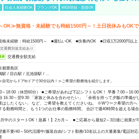
K
社会人未経験OK
ブランクOK
WEB登録・面接OK
～OK≫無資格・未経験でも時給1500円～！土日祝休みもOK
資格未経験：時給1500円～ ■週払いOK ■扶養内OK ■日収1万2000円以上
交通費別途支給あり
交通費全額支給
通費
京都豊島区
鴨駅
/
目白駅
/
北池袋駅
/
…
≪自宅からドアtoドアで30分以内！≫ご希望の勤務地を紹介します。
00～18:00（休憩60分） ■ご希望があれば下記シフトもOK！ 早番 7:00～16:00 遅
勤 16:30～翌9:30 「家族と休みを合わせたい」 「余裕を持って夕飯の準備
業はしたくない」 など、ご希望を教えてくださいね。 ※Wワーク希望の方へ
する勤務時間と、もう1つのお仕事の勤務時間。 合計で週40時間を超える場
8月中のスタートOK！急募！】2カ月～ ■ご応募から最短2～3日後に就業が
歴書不要
/
40～50代活躍中
/
服装自由
/
シフト勤務
/
10名以上の大量募集
/
電話対応
要