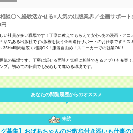
相談〇＼経験活かせる×人気の出版業界／企画サポート
0円
しい社員が多い職場です！丁寧に教えてもらえて安心○あの漫画・アニ
＊活気ある出版社です○版権を扱う企画進行サポートのお仕事です＊ス
H～35H○時間幅広く相談OK！服装自由め！スニーカーでの就業OK！
囲気の職場です。丁寧に話せる面談と気軽に相談できるアプリも充実！
ンプ。初めての転職でも安心して進める環境です。
あなたの閲覧履歴からのオススメ
未読
グ募集】おばあちゃんのお散歩付き添いも仕事の