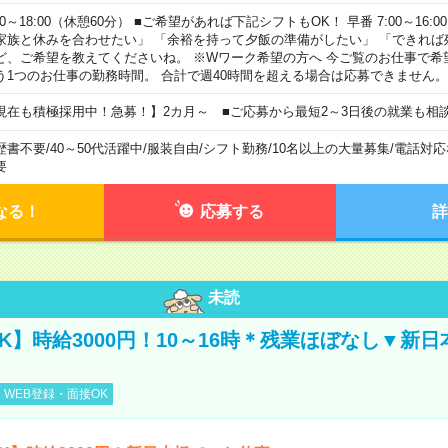
00～18:00（休憩60分） ■ご希望があれば下記シフトもOK！ 早番 7:00～16:00 遅
家族と休みを合わせたい」 「余裕を持って夕飯の準備がしたい」 「できれば
ど、ご希望を教えてくださいね。 ※Wワーク希望の方へ 今ご覧のお仕事で希
う1つのお仕事の勤務時間。 合計で週40時間を超える場合は応募できません。
現在も積極採用中！急募！】2カ月～ ■ご応募から最短2～3日後の就業も相
歴書不要
/
40～50代活躍中
/
服装自由
/
シフト勤務
/
10名以上の大量募集
/
電話対応
要
なる！
応募する
詳
未読
K】時給3000円！10～16時＊残業ほぼなし▼新
WEB登録・面接OK