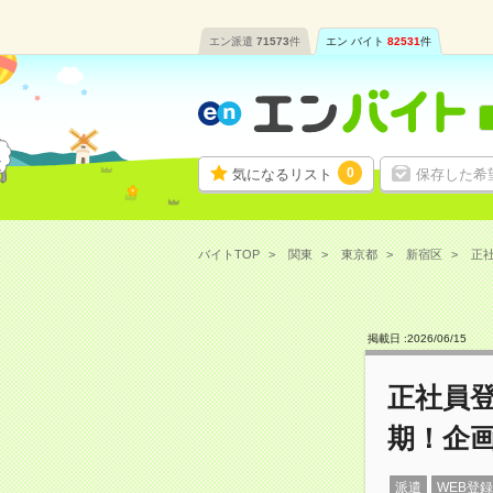
エン派遣
71573
件
エン バイト
82531
件
0
気になるリスト
保存した希
バイトTOP
関東
東京都
新宿区
正社
掲載日 :
2026
/
06
/
15
正社員
期！企
派遣
WEB登