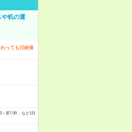
スや机の運
終わっても日給保
2：00～翌7:00 …など1日