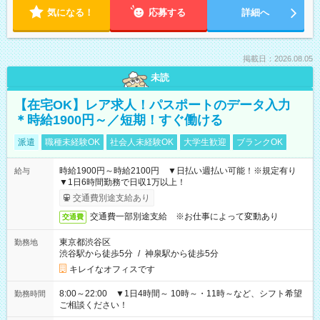
気になる！
応募する
詳細へ
掲載日：2026.08.05
未読
【在宅OK】レア求人！パスポートのデータ入力
＊時給1900円～／短期！すぐ働ける
派遣
職種未経験OK
社会人未経験OK
大学生歓迎
ブランクOK
時給1900円～時給2100円 ▼日払い週払い可能！※規定有り
給与
▼1日6時間勤務で日収1万以上！
交通費別途支給あり
交通費一部別途支給 ※お仕事によって変動あり
交通費
東京都渋谷区
勤務地
渋谷駅から徒歩5分
/
神泉駅から徒歩5分
キレイなオフィスです
8:00～22:00 ▼1日4時間～ 10時～・11時～など、シフト希望
勤務時間
ご相談ください！