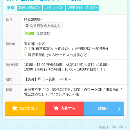
派遣
職種未経験OK
ブランクOK
WEB登録・面接OK
時給2600円
給与
交通費別途支給あり
全額支給
交通費
東京都中央区
勤務地
八丁堀(東京都)駅から徒歩2分
/
茅場町駅から徒歩6分
建設業界向けのAIサービスの提供など
10:00～17:00(実働6時間 休憩1時間) ※定時：10:00～
勤務時間
19:00（※終わりの時間：16:00～19:00で相談可！）
【急募】即日～長期 ※8月～！
期間
履歴書不要
/
40～50代活躍中
/
副業・WワークOK
/
服装自由
/
特徴
電話対応なし
/
パソコンスキル不要
気になる！
応募する
詳細へ
掲載日：2026.08.06