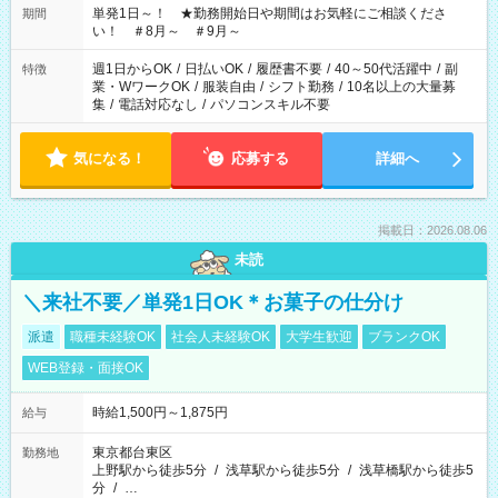
単発1日～！ ★勤務開始日や期間はお気軽にご相談くださ
期間
い！ ＃8月～ ＃9月～
週1日からOK
/
日払いOK
/
履歴書不要
/
40～50代活躍中
/
副
特徴
業・WワークOK
/
服装自由
/
シフト勤務
/
10名以上の大量募
集
/
電話対応なし
/
パソコンスキル不要
気になる！
応募する
詳細へ
掲載日：2026.08.06
未読
＼来社不要／単発1日OK＊お菓子の仕分け
派遣
職種未経験OK
社会人未経験OK
大学生歓迎
ブランクOK
WEB登録・面接OK
時給1,500円～1,875円
給与
東京都台東区
勤務地
上野駅から徒歩5分
/
浅草駅から徒歩5分
/
浅草橋駅から徒歩5
分
/
…