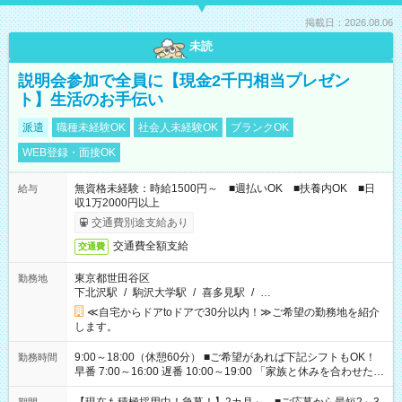
掲載日：2026.08.06
未読
説明会参加で全員に【現金2千円相当プレゼン
ト】生活のお手伝い
派遣
職種未経験OK
社会人未経験OK
ブランクOK
WEB登録・面接OK
無資格未経験：時給1500円～ ■週払いOK ■扶養内OK ■日
給与
収1万2000円以上
交通費別途支給あり
交通費全額支給
交通費
東京都世田谷区
勤務地
下北沢駅
/
駒沢大学駅
/
喜多見駅
/
…
≪自宅からドアtoドアで30分以内！≫ご希望の勤務地を紹介
します。
9:00～18:00（休憩60分） ■ご希望があれば下記シフトもOK！
勤務時間
早番 7:00～16:00 遅番 10:00～19:00 「家族と休みを合わせた
い」 「余裕を持って夕飯の準備がしたい」 「できれば残業はし
たくない」 など、ご希望を教えてくださいね。 ※Wワーク希望