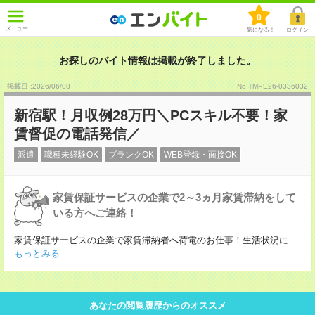
0
メニュー
気になる！
ログイン
お探しのバイト情報は掲載が終了しました。
掲載日 :2026
/
06
/
08
No.TMPE26-0336032
新宿駅！月収例28万円＼PCスキル不要！家
賃督促の電話発信／
派遣
職種未経験OK
ブランクOK
WEB登録・面接OK
家賃保証サービスの企業で2～3ヵ月家賃滞納をして
いる方へご連絡！
家賃保証サービスの企業で家賃滞納者へ荷電のお仕事！生活状況に
...
もっとみる
あなたの閲覧履歴からのオススメ