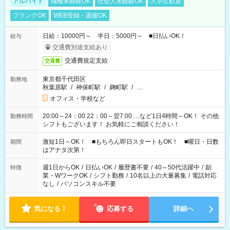
アルバイト
職種未経験OK
社会人未経験OK
大学生歓迎
ブランクOK
WEB登録・面接OK
日給：10000円～ 半日：5000円～ ■日払いOK！
給与
交通費別途支給あり
交通費規定支給
交通費
東京都千代田区
勤務地
秋葉原駅
/
神保町駅
/
麹町駅
/
…
オフィス・学校など
20:00～24：00 22：00～翌7:00 …など1日4時間～OK！ その他
勤務時間
シフトもございます！ お気軽にご相談ください！
激短1日～OK！ ■もちろん即日スタートもOK！ ■曜日・日数
期間
はアナタ次第！
週1日からOK
/
日払いOK
/
履歴書不要
/
40～50代活躍中
/
副
特徴
業・WワークOK
/
シフト勤務
/
10名以上の大量募集
/
電話対応
なし
/
パソコンスキル不要
気になる！
応募する
詳細へ