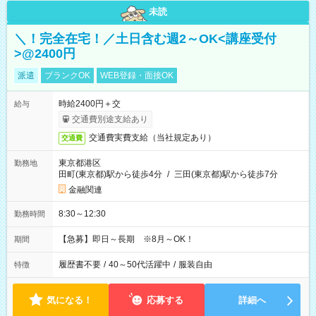
未読
＼！完全在宅！／土日含む週2～OK<講座受付
>@2400円
派遣
ブランクOK
WEB登録・面接OK
時給2400円＋交
給与
交通費別途支給あり
交通費実費支給（当社規定あり）
交通費
東京都港区
勤務地
田町(東京都)駅から徒歩4分
/
三田(東京都)駅から徒歩7分
金融関連
8:30～12:30
勤務時間
【急募】即日～長期 ※8月～OK！
期間
履歴書不要
/
40～50代活躍中
/
服装自由
特徴
気になる！
応募する
詳細へ