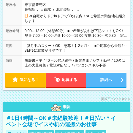
東京都豊島区
勤務地
巣鴨駅
/
目白駅
/
北池袋駅
/
…
≪自宅からドアtoドアで30分以内！≫ご希望の勤務地を紹介
します。
9:00～18:00（休憩60分） ■ご希望があれば下記シフトもOK！
勤務時間
早番 7:00～16:00 遅番 10:00～19:00 夜勤 16:30～翌9:30 「家族
と休みを合わせたい」 「余裕を持って夕飯の準備がしたい」
「できれば残業はしたくない」 など、ご希望を教えてください
【8月中のスタートOK！急募！】2カ月～ ■ご応募から最短2～
期間
ね。 ※Wワーク希望の方へ 今ご覧のお仕事で希望する勤務時間
3日後に就業が可能です！
と、もう1つのお仕事の勤務時間。 合計で週40時間を超える場
合は応募できません。
履歴書不要
/
40～50代活躍中
/
服装自由
/
シフト勤務
/
10名以
特徴
上の大量募集
/
電話対応なし
/
パソコンスキル不要
気になる！
応募する
詳細へ
掲載日：2026.08.06
未読
＃1日4時間～OK＃未経験歓迎！＃日払い＊イ
ベント会場でイスや机の運搬のお仕事