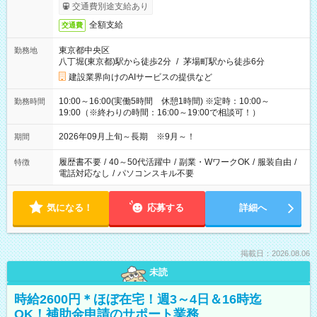
交通費別途支給あり
全額支給
交通費
東京都中央区
勤務地
八丁堀(東京都)駅から徒歩2分
/
茅場町駅から徒歩6分
建設業界向けのAIサービスの提供など
10:00～16:00(実働5時間 休憩1時間) ※定時：10:00～
勤務時間
19:00（※終わりの時間：16:00～19:00で相談可！）
2026年09月上旬～長期 ※9月～！
期間
履歴書不要
/
40～50代活躍中
/
副業・WワークOK
/
服装自由
/
特徴
電話対応なし
/
パソコンスキル不要
気になる！
応募する
詳細へ
掲載日：2026.08.06
未読
時給2600円＊ほぼ在宅！週3～4日＆16時迄
OK！補助金申請のサポート業務