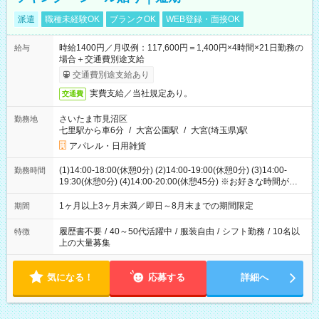
派遣
職種未経験OK
ブランクOK
WEB登録・面接OK
時給1400円／月収例：117,600円＝1,400円×4時間×21日勤務の
給与
場合＋交通費別途支給
交通費別途支給あり
実費支給／当社規定あり。
交通費
さいたま市見沼区
勤務地
七里駅から車6分
/
大宮公園駅
/
大宮(埼玉県)駅
アパレル・日用雑貨
(1)14:00-18:00(休憩0分) (2)14:00-19:00(休憩0分) (3)14:00-
勤務時間
19:30(休憩0分) (4)14:00-20:00(休憩45分) ※お好きな時間が選べ
ます
1ヶ月以上3ヶ月未満／即日～8月末までの期間限定
期間
履歴書不要
/
40～50代活躍中
/
服装自由
/
シフト勤務
/
10名以
特徴
上の大量募集
気になる！
応募する
詳細へ