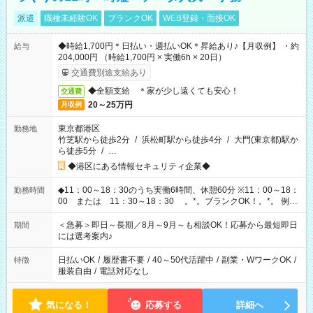
派遣
職種未経験OK
ブランクOK
WEB登録・面接OK
◆時給1,700円＊日払い・週払いOK＊昇給あり♪【月収例】 ・約
給与
204,000円 （時給1,700円 × 実働6h × 20日）
交通費別途支給あり
◆全額支給 ＊家が少し遠くても安心！
交通費
20～25万円
月収例
東京都港区
勤務地
竹芝駅から徒歩2分
/
浜松町駅から徒歩4分
/
大門(東京都)駅か
ら徒歩5分
/
…
◆港区にある情報セキュリティ企業◆
◆11：00～18：30のうち実働6時間、休憩60分 ※11：00～18：
勤務時間
00 または 11：30～18：30 。*。ブランクOK！。*。 例え
ば前職が、 在宅/財団法人/事務/コールセンター/受付/販売/カフェ
スタッフ スイーツ販売/ホテルフロント/化粧品販売/など 様々な
＜急募＞即日～長期／8月～9月～も相談OK！応募から最短即日
期間
業界から入社して活躍されています♪
には選考案内♪
日払いOK
/
履歴書不要
/
40～50代活躍中
/
副業・WワークOK
/
特徴
服装自由
/
電話対応なし
気になる！
応募する
詳細へ