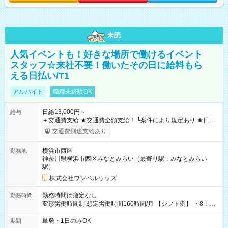
未読
人気イベントも！好きな場所で働けるイベント
スタッフ☆来社不要！働いたその日に給料もら
える日払い/T1
アルバイト
職種未経験OK
日給13,000円～
給与
＋交通費支給 ★交通費全額支給！ ┗案件により規定あり ★日払
いOK！（規定あり） ┗働いたその日に現金GET♪ お仕事後はコ
交通費別途支給あり
ンビニATMから 日払い分を引き落とせます！ 【試用期間】試
用期間なし
横浜市西区
勤務地
神奈川県横浜市西区みなとみらい（最寄り駅：みなとみらい
駅）
株式会社ワンベルウッズ
勤務時間は指定なし
勤務時間
変形労働時間制 想定労働時間160時間/月 【シフト例】 ・8：00
～21：00
単発・1日のみOK
期間