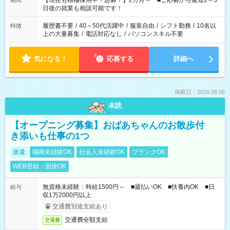
【現在も積極採用中！急募！】2カ月～ ■ご応募から最短2～3
期間
の方へ 今ご覧のお仕事で希望する勤務時間と、もう1つのお仕事
日後の就業も相談可能です！
の勤務時間。 合計で週40時間を超える場合は応募できません。
履歴書不要
/
40～50代活躍中
/
服装自由
/
シフト勤務
/
10名以
特徴
上の大量募集
/
電話対応なし
/
パソコンスキル不要
気になる！
応募する
詳細へ
掲載日：2026.08.06
未読
【オープニング募集】おばあちゃんのお散歩付
き添いも仕事の1つ
派遣
職種未経験OK
社会人未経験OK
ブランクOK
WEB登録・面接OK
無資格未経験：時給1500円～ ■週払いOK ■扶養内OK ■日
給与
収1万2000円以上
交通費別途支給あり
交通費全額支給
交通費