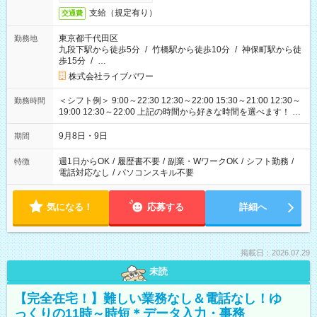
支給（規定有り）
交通費
東京都千代田区
勤務地
九段下駅から徒歩5分
/
竹橋駅から徒歩10分
/
神保町駅から徒
歩15分
/
…
株式会社ライブパワー
＜シフト例＞ 9:00～22:30 12:30～22:00 15:30～21:00 12:30～
勤務時間
19:00 12:30～22:00 上記の時間から好きな時間を選べます！ ※
時間は変更となる可能性があります
9月8日・9日
期間
週1日からOK
/
履歴書不要
/
副業・WワークOK
/
シフト勤務
/
特徴
電話対応なし
/
パソコンスキル不要
気になる！
応募する
詳細へ
掲載日：2026.07.29
未読
【完全在宅！】難しい業務なし＆電話なし！ゆ
っくりの11時～時短＊データ入力・事務