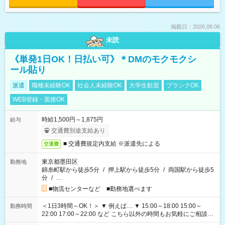
掲載日：2026.08.06
未読
《単発1日OK！日払い可》＊DMのモクモクシ
ール貼り
派遣
職種未経験OK
社会人未経験OK
大学生歓迎
ブランクOK
WEB登録・面接OK
時給1,500円～1,875円
給与
交通費別途支給あり
■ 交通費規定内支給 ※派遣先による
交通費
東京都墨田区
勤務地
錦糸町駅から徒歩5分
/
押上駅から徒歩5分
/
両国駅から徒歩5
分
/
…
■物流センターなど ■勤務地選べます
＜1日3時間～OK！＞ ▼ 例えば… ▼ 15:00～18:00 15:00～
勤務時間
22:00 17:00～22:00 など こちら以外の時間もお気軽にご相談く
ださい！