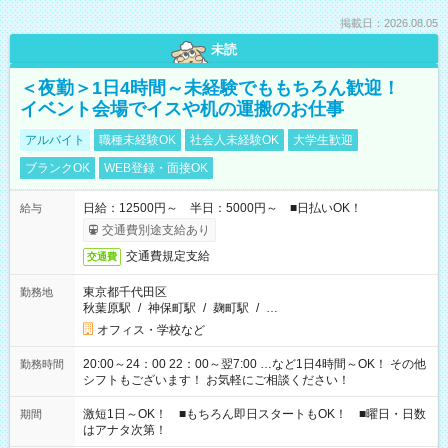
掲載日：2026.08.05
未読
＜夜勤＞1日4時間～未経験でももちろん歓迎！
イベント会場でイスや机の運搬のお仕事
アルバイト
職種未経験OK
社会人未経験OK
大学生歓迎
ブランクOK
WEB登録・面接OK
日給：12500円～ 半日：5000円～ ■日払いOK！
給与
交通費別途支給あり
交通費規定支給
交通費
東京都千代田区
勤務地
秋葉原駅
/
神保町駅
/
麹町駅
/
…
オフィス・学校など
20:00～24：00 22：00～翌7:00 …など1日4時間～OK！ その他
勤務時間
シフトもございます！ お気軽にご相談ください！
激短1日～OK！ ■もちろん即日スタートもOK！ ■曜日・日数
期間
はアナタ次第！