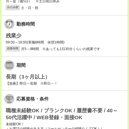
月～金（週5日） ※土日祝日休み
土・日・祝
休日休暇
勤務時間
残業少
09:00～18:00(実働8時間 休憩1時間)
月5～9時間 ※あっても1日30分くらいの残業です
残業時間
期間
長期（3ヶ月以上）
【急募】即日～長期 ※即日～！
応募資格・条件
職種未経験OK / ブランクOK / 履歴書不要 / 40～
50代活躍中 / WEB登録・面接OK
未経験OK！
・お電話の経験がある方（コールセンターの経験なくてOK！）