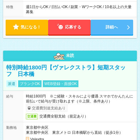
週1日からOK / 日払いOK / 副業・WワークOK / 10名以上の大量
特徴
募集
気になる！
応募する
詳細へ
未読
特別時給1800円【ヴァレクストラ】短期スタッ
フ 日本橋
派遣
ブランクOK
WEB登録・面接OK
時給1800円 ※ご経験・スキルにより優遇 スマホでかんたんに
給与
前払いで給与が受け取れます（※上限、条件あり）
交通費別途支給あり
交通費全額支給（規定あり）
交通費
東京都中央区
勤務地
東京都中央区 東京メトロ 日本橋駅から直結（徒歩1分）
Valextra