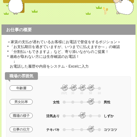
お仕事の概要
＜家賃の支払が遅れているお客様にお電話で督促をするポジション＞
＊「お支払期日を過ぎていますが、いつまでに払えますか～」の確認
＊「分割払いもできますよ」など、寄り添いながらのご提案！
＊連絡が取れない方には生存確認のお電話！
↓
お電話した履歴や内容をシステム・Excelに入力
職場の雰囲気
年齢層
20代
30
40
50
60
男女比率
女性
男性
職場の様子
活気あり
しずか
仕事の仕方
テキパキ
コツコツ