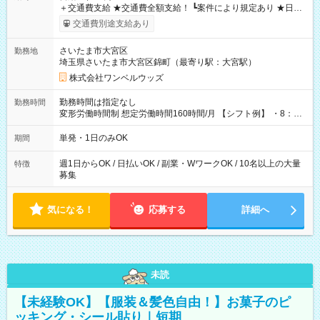
＋交通費支給 ★交通費全額支給！ ┗案件により規定あり ★日払
いOK！（規定あり） ┗働いたその日に現金GET♪ お仕事後はコ
交通費別途支給あり
ンビニATMから 日払い分を引き落とせます！ 【試用期間】試
用期間なし
さいたま市大宮区
勤務地
埼玉県さいたま市大宮区錦町（最寄り駅：大宮駅）
株式会社ワンベルウッズ
勤務時間は指定なし
勤務時間
変形労働時間制 想定労働時間160時間/月 【シフト例】 ・8：00
～21：00
単発・1日のみOK
期間
週1日からOK / 日払いOK / 副業・WワークOK / 10名以上の大量
特徴
募集
気になる！
応募する
詳細へ
未読
【未経験OK】【服装＆髪色自由！】お菓子のピ
ッキング・シール貼り｜短期