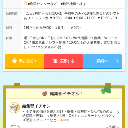
■物流センターなど ■勤務地選べます
【1日3時間～も相談OK!】午前中のみや18時以降などのシフト
勤務時間
あり！ シフト例 ▼9:00～12:00 ▼9:00～17:00 ▼10:00～19:00
▼18:00～21:00
1日だけの単発OK！＃8月～ ＃9月～
期間
週1日からOK
/
日払いOK
/
40～50代活躍中
/
副業・Wワーク
特徴
OK
/
服装自由
/
シフト勤務
/
10名以上の大量募集
/
電話対応な
し
/
パソコンスキル不要
気になる！
応募する
詳細へ
編集部イチオシ
＜ホテルの備品を運ぶだけ＞単発・短時間～OK／安心の日
給保障＊夜勤、＜単発＊1日～OK！＞コンサートなどのグッ
ズ販売スタッフ＊など
(8/6UP!)