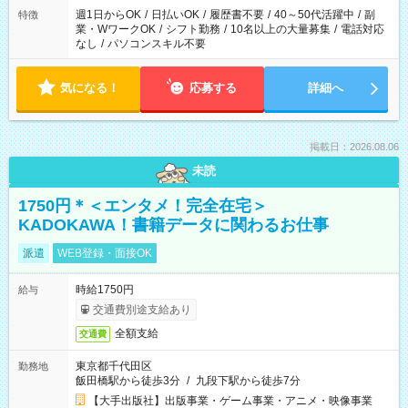
週1日からOK
/
日払いOK
/
履歴書不要
/
40～50代活躍中
/
副
特徴
業・WワークOK
/
シフト勤務
/
10名以上の大量募集
/
電話対応
なし
/
パソコンスキル不要
気になる！
応募する
詳細へ
掲載日：2026.08.06
未読
1750円＊＜エンタメ！完全在宅＞
KADOKAWA！書籍データに関わるお仕事
派遣
WEB登録・面接OK
時給1750円
給与
交通費別途支給あり
全額支給
交通費
東京都千代田区
勤務地
飯田橋駅から徒歩3分
/
九段下駅から徒歩7分
【大手出版社】出版事業・ゲーム事業・アニメ・映像事業