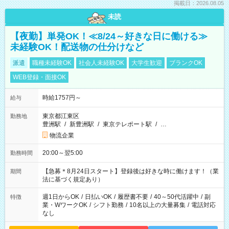
掲載日：2026.08.05
未読
【夜勤】単発OK！≪8/24～好きな日に働ける≫
未経験OK！配送物の仕分けなど
派遣
職種未経験OK
社会人未経験OK
大学生歓迎
ブランクOK
WEB登録・面接OK
時給1757円～
給与
東京都江東区
勤務地
豊洲駅
/
新豊洲駅
/
東京テレポート駅
/
…
物流企業
20:00～翌5:00
勤務時間
【急募＊8月24日スタート】登録後は好きな時に働けます！（業
期間
法に基づく規定あり）
週1日からOK
/
日払いOK
/
履歴書不要
/
40～50代活躍中
/
副
特徴
業・WワークOK
/
シフト勤務
/
10名以上の大量募集
/
電話対応
なし