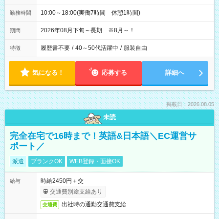
10:00～18:00(実働7時間 休憩1時間)
勤務時間
2026年08月下旬～長期 ※8月～！
期間
履歴書不要
/
40～50代活躍中
/
服装自由
特徴
気になる！
応募する
詳細へ
掲載日：2026.08.05
未読
完全在宅で16時まで！英語&日本語＼EC運営サ
ポート／
派遣
ブランクOK
WEB登録・面接OK
時給2450円＋交
給与
交通費別途支給あり
出社時の通勤交通費支給
交通費