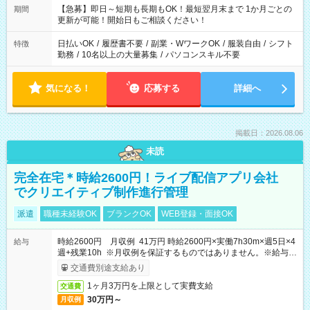
【急募】即日～短期も長期もOK！最短翌月末まで 1か月ごとの
期間
更新が可能！開始日もご相談ください！
日払いOK
/
履歴書不要
/
副業・WワークOK
/
服装自由
/
シフト
特徴
勤務
/
10名以上の大量募集
/
パソコンスキル不要
気になる！
応募する
詳細へ
掲載日：2026.08.06
未読
完全在宅＊時給2600円！ライブ配信アプリ会社
でクリエイティブ制作進行管理
派遣
職種未経験OK
ブランクOK
WEB登録・面接OK
時給2600円 月収例 41万円 時給2600円×実働7h30m×週5日×4
給与
週+残業10h ※月収例を保証するものではありません。※給与即
受取りサービス利用可（利用条件有）
交通費別途支給あり
1ヶ月3万円を上限として実費支給
交通費
30万円～
月収例