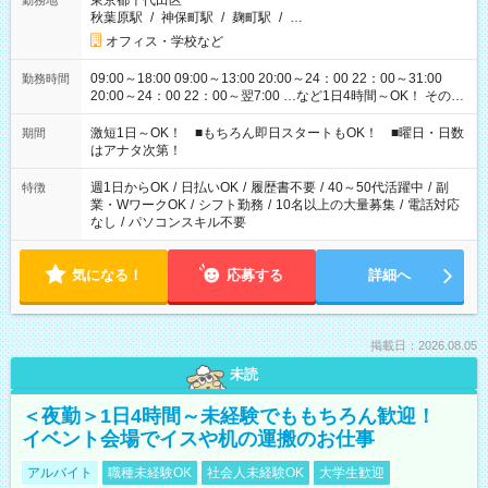
東京都千代田区
勤務地
秋葉原駅
/
神保町駅
/
麹町駅
/
…
オフィス・学校など
09:00～18:00 09:00～13:00 20:00～24：00 22：00～31:00
勤務時間
20:00～24：00 22：00～翌7:00 …など1日4時間～OK！ その他
シフトもございます！ お気軽にご相談ください！
激短1日～OK！ ■もちろん即日スタートもOK！ ■曜日・日数
期間
はアナタ次第！
週1日からOK
/
日払いOK
/
履歴書不要
/
40～50代活躍中
/
副
特徴
業・WワークOK
/
シフト勤務
/
10名以上の大量募集
/
電話対応
なし
/
パソコンスキル不要
気になる！
応募する
詳細へ
掲載日：2026.08.05
未読
＜夜勤＞1日4時間～未経験でももちろん歓迎！
イベント会場でイスや机の運搬のお仕事
アルバイト
職種未経験OK
社会人未経験OK
大学生歓迎