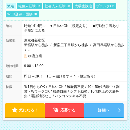
派遣
職種未経験OK
社会人未経験OK
大学生歓迎
ブランクOK
WEB登録・面接OK
時給1414円～ ▼日払いOK（規定あり） ■初勤務手当あり
給与
※規定による
東京都新宿区
勤務地
新宿駅から徒歩
/
新宿三丁目駅から徒歩
/
高田馬場駅から徒歩
/
…
物流企業
9:00～18:00
勤務時間
即日～OK！ 1日～働けます＾＾（規定あり）
期間
週1日からOK
/
日払いOK
/
履歴書不要
/
40～50代活躍中
/
副
特徴
業・WワークOK
/
服装自由
/
シフト勤務
/
10名以上の大量募
集
/
電話対応なし
/
パソコンスキル不要
気になる！
応募する
詳細へ