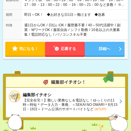
▼シフト例 ・08：00～19：00 ・09：00～18：00 ・10：00～
勤務時間
17：00 ・13：00～22：00 ・16：00～21：00 など多数！ ※お
仕事により勤務時間が異なります
即日～OK！ ◆お好きな日1日～働けます ◆急募
期間
週1日からOK
/
日払いOK
/
履歴書不要
/
40～50代活躍中
/
副
特徴
業・WワークOK
/
服装自由
/
シフト勤務
/
10名以上の大量募
集
/
電話対応なし
/
パソコンスキル不要
気になる！
応募する
詳細へ
編集部イチオシ
【完全在宅！】難しい業務なし＆電話なし！ゆっくりの11
時～時短＊データ入力・事務、＜SEKAI NO OWARI＊8月15
日・16日＞ドーム公演のサポートバイトなど
(8/7UP!)