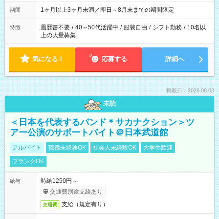
ます
1ヶ月以上3ヶ月未満／即日～8月末までの期間限定
期間
履歴書不要
/
40～50代活躍中
/
服装自由
/
シフト勤務
/
10名以
特徴
上の大量募集
気になる！
応募する
詳細へ
掲載日：2026.08.03
未読
＜日本を代表するバンド＊サカナクション＞ツ
アー公演のサポートバイト＠日本武道館
アルバイト
職種未経験OK
社会人未経験OK
大学生歓迎
ブランクOK
時給1250円～
給与
交通費別途支給あり
支給（規定有り）
交通費