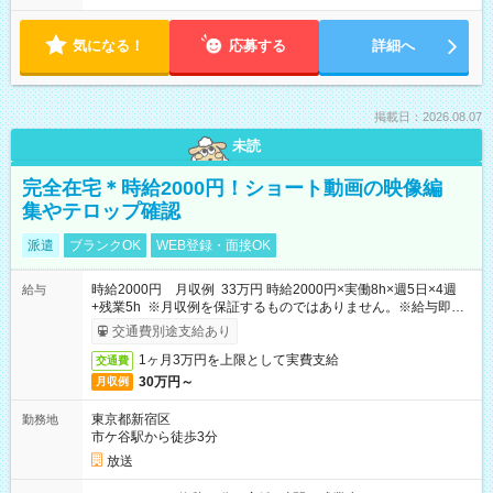
気になる！
応募する
詳細へ
掲載日：2026.08.07
未読
完全在宅＊時給2000円！ショート動画の映像編
集やテロップ確認
派遣
ブランクOK
WEB登録・面接OK
時給2000円 月収例 33万円 時給2000円×実働8h×週5日×4週
給与
+残業5h ※月収例を保証するものではありません。※給与即受
取りサービス利用可（利用条件有）
交通費別途支給あり
1ヶ月3万円を上限として実費支給
交通費
30万円～
月収例
東京都新宿区
勤務地
市ケ谷駅から徒歩3分
放送