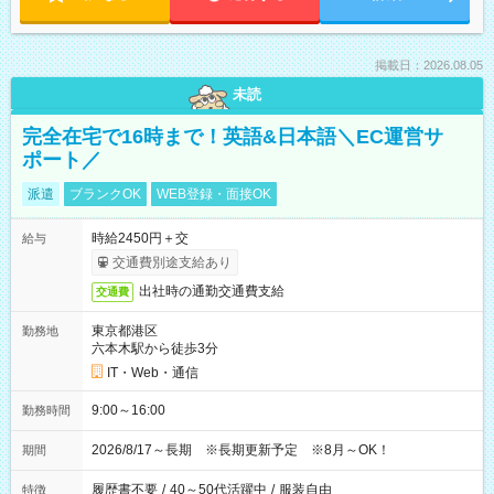
掲載日：2026.08.05
未読
完全在宅で16時まで！英語&日本語＼EC運営サ
ポート／
派遣
ブランクOK
WEB登録・面接OK
時給2450円＋交
給与
交通費別途支給あり
出社時の通勤交通費支給
交通費
東京都港区
勤務地
六本木駅から徒歩3分
IT・Web・通信
9:00～16:00
勤務時間
2026/8/17～長期 ※長期更新予定 ※8月～OK！
期間
履歴書不要
/
40～50代活躍中
/
服装自由
特徴