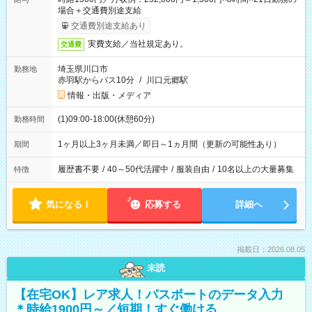
場合＋交通費別途支給
交通費別途支給あり
実費支給／当社規定あり。
交通費
埼玉県川口市
勤務地
赤羽駅からバス10分
/
川口元郷駅
情報・出版・メディア
(1)09:00-18:00(休憩60分)
勤務時間
1ヶ月以上3ヶ月未満／即日～1ヵ月間（更新の可能性あり）
期間
履歴書不要
/
40～50代活躍中
/
服装自由
/
10名以上の大量募集
特徴
気になる！
応募する
詳細へ
掲載日：2026.08.05
未読
【在宅OK】レア求人！パスポートのデータ入力
＊時給1900円～／短期！すぐ働ける