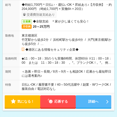
◆時給1,700円＊日払い・週払いOK＊昇給あり♪【月収例】 ・約
給与
204,000円 （時給1,700円 × 実働6h × 20日）
交通費別途支給あり
◆全額支給 ＊家が少し遠くても安心！
交通費
20～25万円
月収例
東京都港区
勤務地
竹芝駅から徒歩2分
/
浜松町駅から徒歩4分
/
大門(東京都)駅か
ら徒歩5分
/
…
◆港区にある情報セキュリティ企業◆
◆11：00～18：30のうち実働6時間、休憩60分 ※11：00～18：
勤務時間
00 または 11：30～18：30 。*。ブランクOK！。*。 例え
ば前職が、 在宅/財団法人/事務/コールセンター/受付/販売/カフェ
スタッフ スイーツ販売/ホテルフロント/化粧品販売/など 様々な
＜急募＞即日～長期／8月～9月～も相談OK！応募から最短即日
期間
業界から入社して活躍されています♪
には選考案内♪
日払いOK
/
履歴書不要
/
40～50代活躍中
/
副業・WワークOK
/
特徴
服装自由
/
電話対応なし
気になる！
応募する
詳細へ