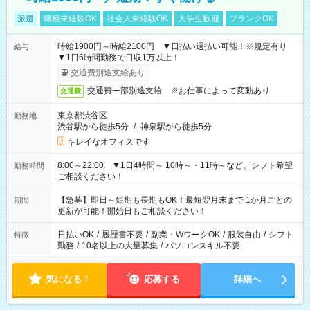
派遣
職種未経験OK
社会人未経験OK
大学生歓迎
ブランクOK
時給1900円～時給2100円 ▼日払い週払い可能！※規定有り
給与
▼1日6時間勤務で日収1万以上！
交通費別途支給あり
交通費一部別途支給 ※お仕事によって変動あり
交通費
東京都渋谷区
勤務地
渋谷駅から徒歩5分
/
神泉駅から徒歩5分
キレイなオフィスです
8:00～22:00 ▼1日4時間～ 10時～・11時～など、シフト希望
勤務時間
ご相談ください！
【急募】即日～短期も長期もOK！最短翌月末まで 1か月ごとの
期間
更新が可能！開始日もご相談ください！
日払いOK
/
履歴書不要
/
副業・WワークOK
/
服装自由
/
シフト
特徴
勤務
/
10名以上の大量募集
/
パソコンスキル不要
気になる！
応募する
詳細へ