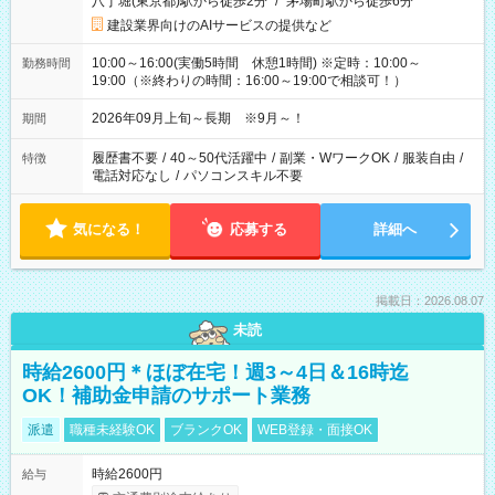
八丁堀(東京都)駅から徒歩2分
/
茅場町駅から徒歩6分
建設業界向けのAIサービスの提供など
10:00～16:00(実働5時間 休憩1時間) ※定時：10:00～
勤務時間
19:00（※終わりの時間：16:00～19:00で相談可！）
2026年09月上旬～長期 ※9月～！
期間
履歴書不要
/
40～50代活躍中
/
副業・WワークOK
/
服装自由
/
特徴
電話対応なし
/
パソコンスキル不要
気になる！
応募する
詳細へ
掲載日：2026.08.07
未読
時給2600円＊ほぼ在宅！週3～4日＆16時迄
OK！補助金申請のサポート業務
派遣
職種未経験OK
ブランクOK
WEB登録・面接OK
時給2600円
給与