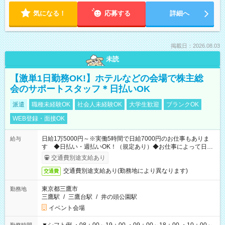
気になる！
応募する
詳細へ
掲載日：2026.08.03
未読
【激単1日勤務OK!】ホテルなどの会場で株主総
会のサポートスタッフ＊日払いOK
派遣
職種未経験OK
社会人未経験OK
大学生歓迎
ブランクOK
WEB登録・面接OK
日給1万5000円～※実働5時間で日給7000円のお仕事もありま
給与
す ◆日払い・週払いOK！（規定あり）◆お仕事によって日給
も異なります
交通費別途支給あり
交通費別途支給あり(勤務地により異なります)
交通費
東京都三鷹市
勤務地
三鷹駅
/
三鷹台駅
/
井の頭公園駅
イベント会場