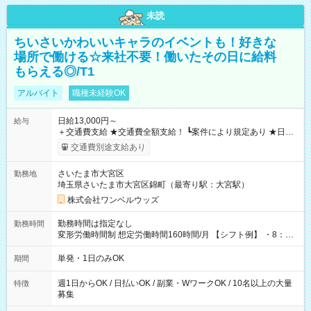
未読
ちいさいかわいいキャラのイベントも！好きな
場所で働ける☆来社不要！働いたその日に給料
もらえる◎/T1
アルバイト
職種未経験OK
日給13,000円～
給与
＋交通費支給 ★交通費全額支給！ ┗案件により規定あり ★日払
いOK！（規定あり） ┗働いたその日に現金GET♪ お仕事後はコ
交通費別途支給あり
ンビニATMから 日払い分を引き落とせます！ 【試用期間】試
用期間なし
さいたま市大宮区
勤務地
埼玉県さいたま市大宮区錦町（最寄り駅：大宮駅）
株式会社ワンベルウッズ
勤務時間は指定なし
勤務時間
変形労働時間制 想定労働時間160時間/月 【シフト例】 ・8：00
～21：00
単発・1日のみOK
期間
週1日からOK / 日払いOK / 副業・WワークOK / 10名以上の大量
特徴
募集