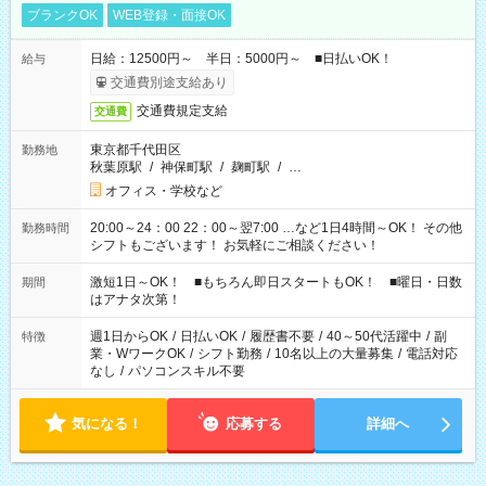
ブランクOK
WEB登録・面接OK
日給：12500円～ 半日：5000円～ ■日払いOK！
給与
交通費別途支給あり
交通費規定支給
交通費
東京都千代田区
勤務地
秋葉原駅
/
神保町駅
/
麹町駅
/
…
オフィス・学校など
20:00～24：00 22：00～翌7:00 …など1日4時間～OK！ その他
勤務時間
シフトもございます！ お気軽にご相談ください！
激短1日～OK！ ■もちろん即日スタートもOK！ ■曜日・日数
期間
はアナタ次第！
週1日からOK
/
日払いOK
/
履歴書不要
/
40～50代活躍中
/
副
特徴
業・WワークOK
/
シフト勤務
/
10名以上の大量募集
/
電話対応
なし
/
パソコンスキル不要
気になる！
応募する
詳細へ