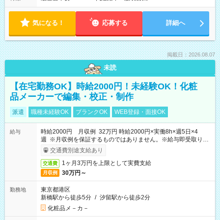
気になる！
応募する
詳細へ
掲載日：2026.08.07
未読
【在宅勤務OK】時給2000円！未経験OK！化粧
品メーカーで編集・校正・制作
派遣
職種未経験OK
ブランクOK
WEB登録・面接OK
時給2000円 月収例 32万円 時給2000円×実働8h×週5日×4
給与
週 ※月収例を保証するものではありません。※給与即受取りサ
ービス利用可（利用条件有）
交通費別途支給あり
1ヶ月3万円を上限として実費支給
交通費
30万円～
月収例
東京都港区
勤務地
新橋駅から徒歩5分
/
汐留駅から徒歩2分
化粧品メ－カ－