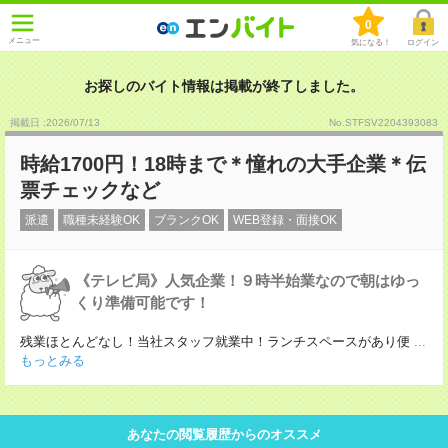
0
メニュー
気になる！
ログイン
お探しのバイト情報は掲載が終了しました。
掲載日 :2026
/
07
/
13
No.STFSV2204393083
時給1700円！18時まで＊憧れの大手企業＊伝
票チェックなど
派遣
職種未経験OK
ブランクOK
WEB登録・面接OK
《テレビ局》人気企業！９時半始業なので朝はゆっ
くり準備可能です！
残業ほとんどなし！当社スタッフ就業中！ランチスペースがあり便
...
もっとみる
あなたの閲覧履歴からのオススメ