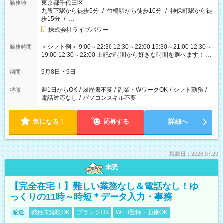
東京都千代田区
勤務地
九段下駅から徒歩5分
/
竹橋駅から徒歩10分
/
神保町駅から徒
歩15分
/
…
株式会社ライブパワー
＜シフト例＞ 9:00～22:30 12:30～22:00 15:30～21:00 12:30～
勤務時間
19:00 12:30～22:00 上記の時間から好きな時間を選べます！ ※
時間は変更となる可能性があります
9月8日・9日
期間
週1日からOK
/
履歴書不要
/
副業・WワークOK
/
シフト勤務
/
特徴
電話対応なし
/
パソコンスキル不要
気になる！
応募する
詳細へ
掲載日：2026.07.29
未読
【完全在宅！】難しい業務なし＆電話なし！ゆ
っくりの11時～時短＊データ入力・事務
派遣
職種未経験OK
ブランクOK
WEB登録・面接OK