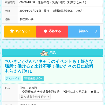
09:00-18:00（休憩60分）実働8時間（残業少なめ！）
勤務時間
2026年09月01日～長期 ※開始日相談OK ※9月～！
期間
履歴書不要
特徴
気になる！
応募する
詳細へ
未読
ちいさいかわいいキャラのイベントも！好きな
場所で働ける☆来社不要！働いたその日に給料
もらえる◎/T1
アルバイト
職種未経験OK
日給13,000円～
給与
＋交通費支給 ★交通費全額支給！ ┗案件により規定あり ★日払
いOK！（規定あり） ┗働いたその日に現金GET♪ お仕事後はコ
交通費別途支給あり
ンビニATMから 日払い分を引き落とせます！ 【試用期間】試
用期間なし