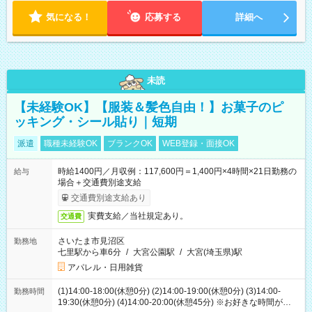
気になる！
応募する
詳細へ
未読
【未経験OK】【服装＆髪色自由！】お菓子のピ
ッキング・シール貼り｜短期
派遣
職種未経験OK
ブランクOK
WEB登録・面接OK
時給1400円／月収例：117,600円＝1,400円×4時間×21日勤務の
給与
場合＋交通費別途支給
交通費別途支給あり
実費支給／当社規定あり。
交通費
さいたま市見沼区
勤務地
七里駅から車6分
/
大宮公園駅
/
大宮(埼玉県)駅
アパレル・日用雑貨
(1)14:00-18:00(休憩0分) (2)14:00-19:00(休憩0分) (3)14:00-
勤務時間
19:30(休憩0分) (4)14:00-20:00(休憩45分) ※お好きな時間が選べ