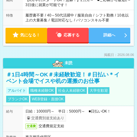
【8月中のスタートOK！急募！】2カ月～ ■ご応募から最短2～
期間
ね。 ※Wワーク希望の方へ 今ご覧のお仕事で希望する勤務時間
3日後に就業が可能です！
と、もう1つのお仕事の勤務時間。 合計で週40時間を超える場
合は応募できません。
履歴書不要
/
40～50代活躍中
/
服装自由
/
シフト勤務
/
10名以
特徴
上の大量募集
/
電話対応なし
/
パソコンスキル不要
気になる！
応募する
詳細へ
掲載日：2026.08.06
未読
＃1日4時間～OK＃未経験歓迎！＃日払い＊イ
ベント会場でイスや机の運搬のお仕事
アルバイト
職種未経験OK
社会人未経験OK
大学生歓迎
ブランクOK
WEB登録・面接OK
日給：10000円～ 半日：5000円～ ■日払いOK！
給与
交通費別途支給あり
交通費規定支給
交通費