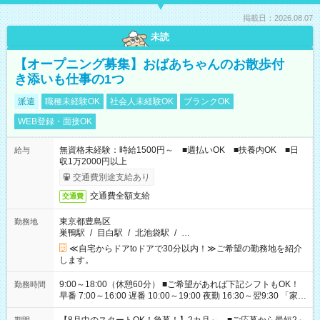
掲載日：2026.08.07
未読
【オープニング募集】おばあちゃんのお散歩付
き添いも仕事の1つ
派遣
職種未経験OK
社会人未経験OK
ブランクOK
WEB登録・面接OK
無資格未経験：時給1500円～ ■週払いOK ■扶養内OK ■日
給与
収1万2000円以上
交通費別途支給あり
交通費全額支給
交通費
東京都豊島区
勤務地
巣鴨駅
/
目白駅
/
北池袋駅
/
…
≪自宅からドアtoドアで30分以内！≫ご希望の勤務地を紹介
します。
9:00～18:00（休憩60分） ■ご希望があれば下記シフトもOK！
勤務時間
早番 7:00～16:00 遅番 10:00～19:00 夜勤 16:30～翌9:30 「家族
と休みを合わせたい」 「余裕を持って夕飯の準備がしたい」
「できれば残業はしたくない」 など、ご希望を教えてください