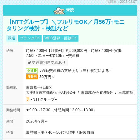
掲載日：2026.08.07
未読
【NTTグループ】＼フルリモOK／月56万↑モニ
タリング検討・検証など
派遣
ブランクOK
WEB登録・面接OK
時給3,400円【月収例】約569,000円（時給3,400円×実働
給与
7.50h×21日+残業10h）+交通費
交通費別途支給あり
○通勤交通費の支給あり（当社規定による）
交通費
30万円～
月収例
東京都千代田区
勤務地
大手町(東京都)駅から徒歩2分
/
東京駅から徒歩8分
/
三越前駅
●NTTグループ●
★9:00～17:30（休憩時間 12:00～13:00）
勤務時間
2026年9月～
期間
履歴書不要
/
40～50代活躍中
/
服装自由
特徴