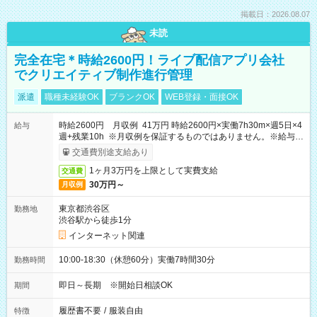
掲載日：2026.08.07
未読
完全在宅＊時給2600円！ライブ配信アプリ会社
でクリエイティブ制作進行管理
派遣
職種未経験OK
ブランクOK
WEB登録・面接OK
時給2600円 月収例 41万円 時給2600円×実働7h30m×週5日×4
給与
週+残業10h ※月収例を保証するものではありません。※給与即
受取りサービス利用可（利用条件有）
交通費別途支給あり
1ヶ月3万円を上限として実費支給
交通費
30万円～
月収例
東京都渋谷区
勤務地
渋谷駅から徒歩1分
インターネット関連
10:00-18:30（休憩60分）実働7時間30分
勤務時間
即日～長期 ※開始日相談OK
期間
履歴書不要
/
服装自由
特徴