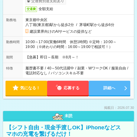
交通費別途支給あり
全額支給
交通費
東京都中央区
勤務地
八丁堀(東京都)駅から徒歩2分
/
茅場町駅から徒歩6分
建設業界向けのAIサービスの提供など
10:00～17:00(実働6時間 休憩1時間) ※定時：10:00～
勤務時間
19:00（※終わりの時間：16:00～19:00で相談可！）
【急募】即日～長期 ※8月～！
期間
履歴書不要
/
40～50代活躍中
/
副業・WワークOK
/
服装自由
/
特徴
電話対応なし
/
パソコンスキル不要
気になる！
応募する
詳細へ
掲載日：2026.07.30
未読
【シフト自由・現金手渡しOK】iPhoneなどス
マホの充電を繋げるだけ！