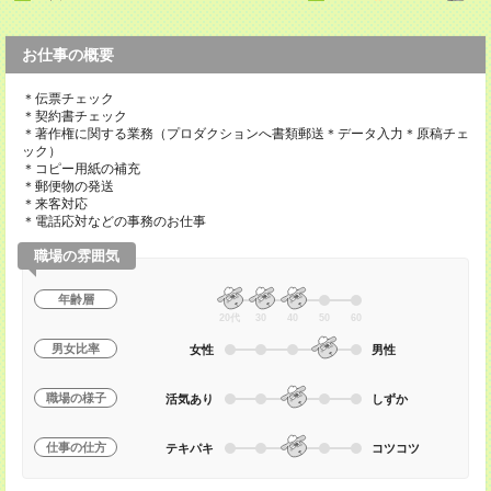
お仕事の概要
＊伝票チェック
＊契約書チェック
＊著作権に関する業務（プロダクションへ書類郵送＊データ入力＊原稿チェ
ック）
＊コピー用紙の補充
＊郵便物の発送
＊来客対応
＊電話応対などの事務のお仕事
職場の雰囲気
年齢層
20代
30
40
50
60
男女比率
女性
男性
職場の様子
活気あり
しずか
仕事の仕方
テキパキ
コツコツ