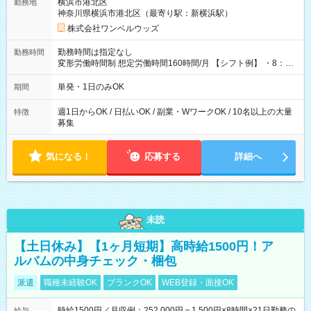
横浜市港北区
勤務地
神奈川県横浜市港北区（最寄り駅：新横浜駅）
株式会社ワンベルウッズ
勤務時間は指定なし
勤務時間
変形労働時間制 想定労働時間160時間/月 【シフト例】 ・8：00
～21：00
単発・1日のみOK
期間
週1日からOK / 日払いOK / 副業・WワークOK / 10名以上の大量
特徴
募集
気になる！
応募する
詳細へ
未読
【土日休み】【1ヶ月短期】高時給1500円！ア
ルバムの中身チェック・梱包
派遣
職種未経験OK
ブランクOK
WEB登録・面接OK
時給1500円／月収例：252,000円＝1,500円×8時間×21日勤務の
給与