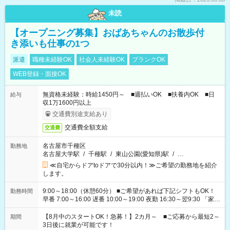
未読
【オープニング募集】おばあちゃんのお散歩付
き添いも仕事の1つ
派遣
職種未経験OK
社会人未経験OK
ブランクOK
WEB登録・面接OK
無資格未経験：時給1450円～ ■週払いOK ■扶養内OK ■日
給与
収1万1600円以上
交通費別途支給あり
交通費全額支給
交通費
名古屋市千種区
勤務地
名古屋大学駅
/
千種駅
/
東山公園(愛知県)駅
/
…
≪自宅からドアtoドアで30分以内！≫ご希望の勤務地を紹介
します。
9:00～18:00（休憩60分） ■ご希望があれば下記シフトもOK！
勤務時間
早番 7:00～16:00 遅番 10:00～19:00 夜勤 16:30～翌9:30 「家族
と休みを合わせたい」 「余裕を持って夕飯の準備がしたい」
「できれば残業はしたくない」 など、ご希望を教えてください
【8月中のスタートOK！急募！】2カ月～ ■ご応募から最短2～
期間
ね。 ※Wワーク希望の方へ 今ご覧のお仕事で希望する勤務時間
3日後に就業が可能です！