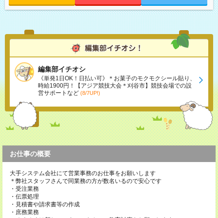
編集部イチオシ
《単発1日OK！日払い可》＊お菓子のモクモクシール貼り、
時給1900円！【アジア競技大会＊刈谷市】競技会場での設
営サポートなど
(8/7UP!)
お仕事の概要
大手システム会社にて営業事務のお仕事をお願いします
＊弊社スタッフさんで同業務の方が数名いるので安心です
・受注業務
・伝票処理
・見積書や請求書等の作成
・庶務業務