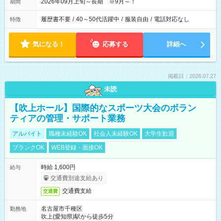
2026年09月上旬～長期 ※9月～！
期間
履歴書不要
/
40～50代活躍中
/
服装自由
/
電話対応なし
特徴
気になる！
応募する
詳細へ
掲載日：2026.07.27
未読
【吹上ホール】国際的なスポーツ大会のボラン
ティアの管理・サポート業務
アルバイト
職種未経験OK
社会人未経験OK
大学生歓迎
ブランクOK
WEB登録・面接OK
時給 1,600円
給与
交通費別途支給あり
交通費支給
交通費
名古屋市千種区
勤務地
吹上(愛知県)駅から徒歩5分