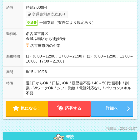
時給2,000円
給与
交通費別途支給あり
一部支給（案件により規定あり）
交通費
名古屋市港区
勤務地
金城ふ頭駅から徒歩5分
名古屋市内の企業
(1)（8:00～12:00、17:00～21:00） (2)（8:00～12:00、12:00～
勤務時間
16:00、17:00～21:00）
8/15～10/26
期間
週1日からOK
/
日払いOK
/
履歴書不要
/
40～50代活躍中
/
副
特徴
業・WワークOK
/
シフト勤務
/
電話対応なし
/
パソコンスキル
不要
気になる！
応募する
詳細へ
掲載日：2026.08.07
未読