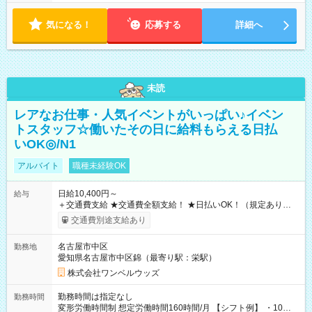
気になる！
応募する
詳細へ
未読
レアなお仕事・人気イベントがいっぱい♪イベン
トスタッフ☆働いたその日に給料もらえる日払
いOK◎/N1
アルバイト
職種未経験OK
日給10,400円～
給与
＋交通費支給 ★交通費全額支給！ ★日払いOK！（規定あり） ┗
働いたその日に現金GET♪ お仕事後はコンビニATMから 日払
交通費別途支給あり
い分を引き落とせます！ 【試用期間】試用期間なし
名古屋市中区
勤務地
愛知県名古屋市中区錦（最寄り駅：栄駅）
株式会社ワンベルウッズ
勤務時間は指定なし
勤務時間
変形労働時間制 想定労働時間160時間/月 【シフト例】 ・10：