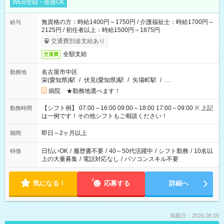
WEB登録・面接OK
無資格の方：時給1400円～1750円 / 介護福祉士：時給1700円～
給与
2125円 / 初任者以上：時給1500円～1875円
交通費別途支給あり
全額支給
交通費
名古屋市中区
勤務地
栄(愛知県)駅
/
伏見(愛知県)駅
/
矢場町駅
/
…
病院 ★勤務地選べます！
【シフト例】 07:00～16:00 09:00～18:00 17:00～09:00 ※ 上記
勤務時間
は一例です！その他シフトもご相談ください！
即日～2ヶ月以上
期間
日払いOK
/
履歴書不要
/
40～50代活躍中
/
シフト勤務
/
10名以
特徴
上の大量募集
/
電話対応なし
/
パソコンスキル不要
気になる！
応募する
詳細へ
掲載日：2026.08.09