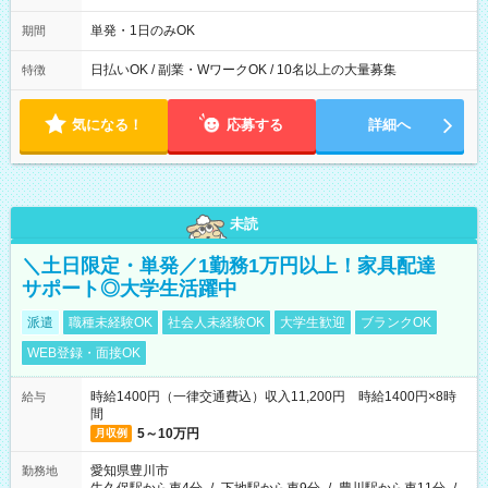
00～20：00
単発・1日のみOK
期間
日払いOK / 副業・WワークOK / 10名以上の大量募集
特徴
気になる！
応募する
詳細へ
未読
＼土日限定・単発／1勤務1万円以上！家具配達
サポート◎大学生活躍中
派遣
職種未経験OK
社会人未経験OK
大学生歓迎
ブランクOK
WEB登録・面接OK
時給1400円（一律交通費込）収入11,200円 時給1400円×8時
給与
間
5～10万円
月収例
愛知県豊川市
勤務地