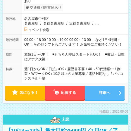
あり！
交通費別途支給あり
名古屋市中村区
勤務地
名古屋駅
/
名鉄名古屋駅
/
近鉄名古屋駅
/
…
イベント会場
09:00～18:00 10:00～19:00 09:00～13:00 …など1日4時間～
勤務時間
OK！ その他シフトもございます！ お気軽にご相談ください！
激短1日～OK！ ■もちろん即日スタートもOK！ ■曜日・日数
期間
はアナタ次第！
週1日からOK
/
日払いOK
/
履歴書不要
/
40～50代活躍中
/
副
特徴
業・WワークOK
/
10名以上の大量募集
/
電話対応なし
/
パソコ
ンスキル不要
気になる！
応募する
詳細へ
掲載日：2026.08.06
未読
【10/13～23✨】最大日給25000円／1日OK／ア