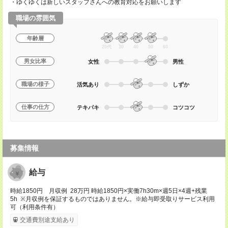
・ゆくゆくは新しいスタッフさんへの教育対応をお願いします
職場の雰囲気
年齢層
20代
30
40
50
60
男女比率
女性
男性
職場の様子
活気あり
しずか
仕事の仕方
テキパキ
コツコツ
募集情報
給与
時給1850円 月収例 28万円 時給1850円×実働7h30m×週5日×4週+残業
5h ※月収例を保証するものではありません。※給与即受取りサービス利用
可（利用条件有）
交通費別途支給あり