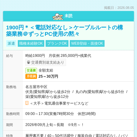
掲載日：2026.08.05
未読
1900円＊＜電話対応なし＞ケーブルルートの構
築業務＠ずっとPC使用の黙々
派遣
職種未経験OK
ブランクOK
WEB登録・面接OK
時給1900円 月収例 285,000円+残業代
給与
交通費別途支給あり
全額支給
交通費
25～30万円
月収例
名古屋市中区
勤務地
伏見(愛知県)駅から徒歩2分
/
丸の内(愛知県)駅から徒歩5分
/
栄(愛知県)駅から徒歩12分
＜大手＞電気通信事業サービスなど
09:00～17:30(実働7時間30分 休憩1時間)
勤務時間
2026年09月上旬～長期 ※9月～！
期間
履歴書不要
/
40～50代活躍中
/
服装自由
/
電話対応なし
/
パソ
特徴