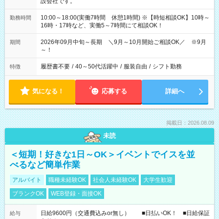
設会社です。
10:00～18:00(実働7時間 休憩1時間) ※【時短相談OK】10時～
勤務時間
16時・17時など、実働5～7時間にて相談OK！
2026年09月中旬～長期 ＼9月～10月開始ご相談OK／ ※9月
期間
～！
履歴書不要
/
40～50代活躍中
/
服装自由
/
シフト勤務
特徴
気になる！
応募する
詳細へ
掲載日：2026.08.09
未読
＜短期！好きな1日～OK＞イベントでイスを並
べるなど簡単作業
アルバイト
職種未経験OK
社会人未経験OK
大学生歓迎
ブランクOK
WEB登録・面接OK
日給9600円（交通費込みor無し） ■日払いOK！ ■日給保証
給与