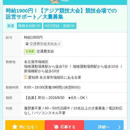
時給1900円！【アジア競技大会】競技会場での
設営サポート／大量募集
派遣
職種未経験OK
WEB登録・面接OK
時給1900円
給与
交通費別途支給あり
交通費支給
交通費
名古屋市瑞穂区
勤務地
瑞穂運動場東駅から徒歩7分
/
瑞穂運動場西駅から徒歩10分
/
新瑞橋駅から徒歩10分
愛知県 名古屋市瑞穂区にある企業
9:00～18:00(実働:8時間) (休憩60分)
勤務時間
【急募】即日～2026/9/30 ★8月～OK！
期間
履歴書不要
/
40～50代活躍中
/
10名以上の大量募集
/
電話対応
特徴
なし
/
パソコンスキル不要
気になる！
応募する
詳細へ