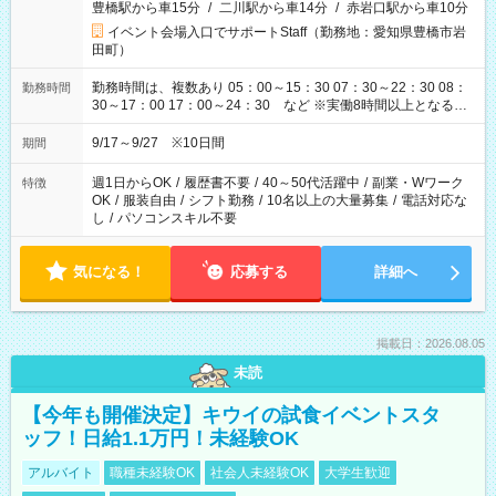
豊橋駅から車15分
/
二川駅から車14分
/
赤岩口駅から車10分
イベント会場入口でサポートStaff（勤務地：愛知県豊橋市岩
田町）
勤務時間は、複数あり 05：00～15：30 07：30～22：30 08：
勤務時間
30～17：00 17：00～24：30 など ※実働8時間以上となる勤
務もあります。 【休憩】60分+他休憩あり 交替で取得します。
安全面に配慮しこまめな休憩があります。
9/17～9/27 ※10日間
期間
週1日からOK
/
履歴書不要
/
40～50代活躍中
/
副業・Wワーク
特徴
OK
/
服装自由
/
シフト勤務
/
10名以上の大量募集
/
電話対応な
し
/
パソコンスキル不要
気になる！
応募する
詳細へ
掲載日：2026.08.05
未読
【今年も開催決定】キウイの試食イベントスタ
ッフ！日給1.1万円！未経験OK
アルバイト
職種未経験OK
社会人未経験OK
大学生歓迎