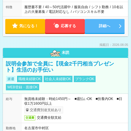
と、もう1つのお仕事の勤務時間。 合計で週40時間を超える場
合は応募できません。
履歴書不要
/
40～50代活躍中
/
服装自由
/
シフト勤務
/
10名以
特徴
上の大量募集
/
電話対応なし
/
パソコンスキル不要
気になる！
応募する
詳細へ
掲載日：2026.08.05
未読
説明会参加で全員に【現金2千円相当プレゼン
ト】生活のお手伝い
派遣
職種未経験OK
社会人未経験OK
ブランクOK
WEB登録・面接OK
無資格未経験：時給1450円～ ■週払いOK ■扶養内OK ■日
給与
収1万1600円以上
交通費別途支給あり
交通費全額支給
交通費
名古屋市中村区
勤務地