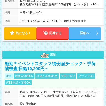
勤務時間は指定なし
勤務時間
変形労働時間制 想定労働時間160時間/月 【シフト例】 ・10：
00～20：00
単発・1日のみOK
期間
日払いOK / 副業・WワークOK / 10名以上の大量募集
特徴
気になる！
応募する
詳細へ
未読
短期＊イベントスタッフ/身分証チェック・手荷
物検査/日給10,200円～
派遣
職種未経験OK
社会人未経験OK
大学生歓迎
ブランクOK
WEB登録・面接OK
時給1700円～2125円（一律交通費込）【収入例】6.3万円以上
給与
可能 時給1700円×7.5時間×5日間（勤務日数により異なる）
愛知県豊橋市
勤務地