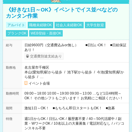
《好きな1日～OK》イベントでイス並べなどの
カンタン作業
アルバイト
職種未経験OK
社会人未経験OK
大学生歓迎
ブランクOK
WEB登録・面接OK
日給9600円（交通費込みor無し） ■日払いOK！ ■日給保証
給与
あり！
交通費別途支給あり
名古屋市千種区
勤務地
本山(愛知県)駅から徒歩
/
池下駅から徒歩
/
今池(愛知県)駅か
ら徒歩
/
…
イベント会場
09:00～18:00 10:00～19:00 09:00～13:00 …など1日4時間～
勤務時間
OK！ その他シフトもございます！ お気軽にご相談ください！
激短1日～OK！ ■もちろん即日スタートもOK！ ■急募
期間
週1日からOK
/
日払いOK
/
履歴書不要
/
40～50代活躍中
/
副
特徴
業・WワークOK
/
10名以上の大量募集
/
電話対応なし
/
パソコ
ンスキル不要