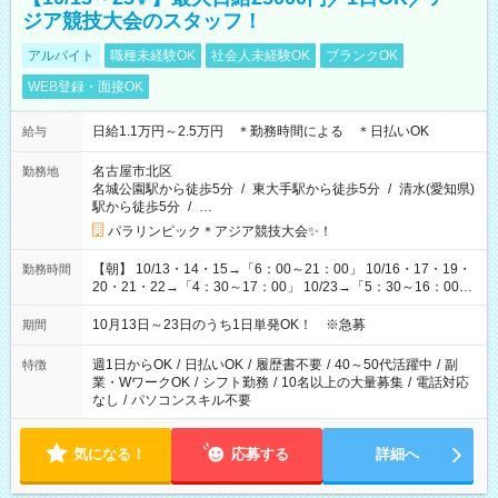
ジア競技大会のスタッフ！
アルバイト
職種未経験OK
社会人未経験OK
ブランクOK
WEB登録・面接OK
日給1.1万円～2.5万円 ＊勤務時間による ＊日払いOK
給与
名古屋市北区
勤務地
名城公園駅から徒歩5分
/
東大手駅から徒歩5分
/
清水(愛知県)
駅から徒歩5分
/
…
パラリンピック＊アジア競技大会✨！
【朝】 10/13・14・15→「6：00～21：00」 10/16・17・19・
勤務時間
20・21・22→「4：30～17：00」 10/23→「5：30～16：00」
【夕方】 10/16・17・19～21→「17：00～26：00」
10/22→「17：00～24：30」 10/23→「16：00～23：00」 ＊
10月13日～23日のうち1日単発OK！ ※急募
期間
勤務時間に関して、面談時にしっかりお伝えします！ 朝だ
け、夕方だけ、などもOKです！
週1日からOK
/
日払いOK
/
履歴書不要
/
40～50代活躍中
/
副
特徴
業・WワークOK
/
シフト勤務
/
10名以上の大量募集
/
電話対応
なし
/
パソコンスキル不要
気になる！
応募する
詳細へ