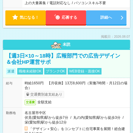
上の大量募集
/
電話対応なし
/
パソコンスキル不要
気になる！
応募する
詳細へ
掲載日：2026.08.07
未読
【週3日×10～18時】広報部門での広告デザイン
＆会社HP運営サポ
派遣
職種未経験OK
ブランクOK
WEB登録・面接OK
時給1650円 【月収例】13万8,600円（実働7時間・月12日の場
給与
合）
交通費別途支給あり
全額支給
交通費
名古屋市中区
勤務地
伏見(愛知県)駅から徒歩7分
/
丸の内(愛知県)駅から徒歩3分
/
栄(愛知県)駅から徒歩12分
「デザイン＋安心」をコンセプトに住宅事業を展開！総合建