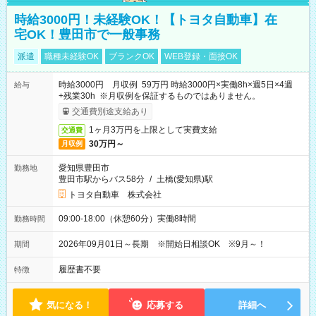
時給3000円！未経験OK！【トヨタ自動車】在
宅OK！豊田市で一般事務
派遣
職種未経験OK
ブランクOK
WEB登録・面接OK
時給3000円 月収例 59万円 時給3000円×実働8h×週5日×4週
給与
+残業30h ※月収例を保証するものではありません。
交通費別途支給あり
1ヶ月3万円を上限として実費支給
交通費
30万円～
月収例
愛知県豊田市
勤務地
豊田市駅からバス58分
/
土橋(愛知県)駅
トヨタ自動車 株式会社
09:00-18:00（休憩60分）実働8時間
勤務時間
2026年09月01日～長期 ※開始日相談OK ※9月～！
期間
履歴書不要
特徴
気になる！
応募する
詳細へ