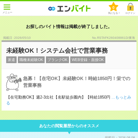
0
メニュー
気になる！
ログイン
お探しのバイト情報は掲載が終了しました。
掲載日 :2026
/
05
/
10
No.RSTAFK260408861D/東海
未経験OK！システム会社で営業事務
派遣
職種未経験OK
ブランクOK
WEB登録・面接OK
急募！【在宅OK】未経験OK！時給1850円！栄での
営業事務
【在宅勤務OK】週2-3出社【名駅徒歩圏内】【時給1850円
...もっとみ
る
あなたの閲覧履歴からのオススメ
掲載日：2026.08.08