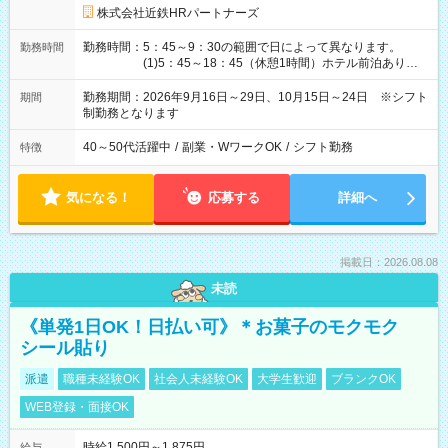
株式会社近鉄HRパートナーズ
勤務時間：5：45～9：30の範囲で日によって異なります。
勤務時間
(1)5：45～18：45（休憩1時間）ホテル前泊あり！
(2)6：00～19：00（休憩1時間）ホテル前泊あり！
(3)6：45～19：45（休憩1時間） (4)7：
勤務期間：2026年9月16日～29日、10月15日～24日 ※シフト
期間
30～20：30（休憩1時間） (5)8：30～18：00（休憩
制勤務となります
1時間） (6)9：30～21：30（休憩1時間）
40～50代活躍中
/
副業・WワークOK
/
シフト勤務
特徴
気になる！
応募する
詳細へ
掲載日：2026.08.08
未読
《単発1日OK！日払い可》＊お菓子のモクモク
シール貼り
派遣
職種未経験OK
社会人未経験OK
大学生歓迎
ブランクOK
WEB登録・面接OK
時給1,500円～1,875円
給与