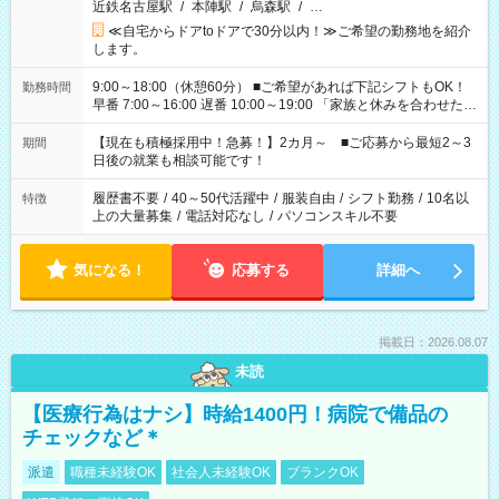
近鉄名古屋駅
/
本陣駅
/
烏森駅
/
…
≪自宅からドアtoドアで30分以内！≫ご希望の勤務地を紹介
します。
9:00～18:00（休憩60分） ■ご希望があれば下記シフトもOK！
勤務時間
早番 7:00～16:00 遅番 10:00～19:00 「家族と休みを合わせた
い」 「余裕を持って夕飯の準備がしたい」 「できれば残業はし
たくない」 など、ご希望を教えてくださいね。 ※Wワーク希望
【現在も積極採用中！急募！】2カ月～ ■ご応募から最短2～3
期間
の方へ 今ご覧のお仕事で希望する勤務時間と、もう1つのお仕事
日後の就業も相談可能です！
の勤務時間。 合計で週40時間を超える場合は応募できません。
履歴書不要
/
40～50代活躍中
/
服装自由
/
シフト勤務
/
10名以
特徴
上の大量募集
/
電話対応なし
/
パソコンスキル不要
気になる！
応募する
詳細へ
掲載日：2026.08.07
未読
【医療行為はナシ】時給1400円！病院で備品の
チェックなど＊
派遣
職種未経験OK
社会人未経験OK
ブランクOK