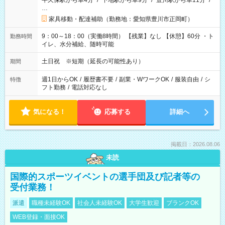
牛久保駅から車4分
/
下地駅から車9分
/
豊川駅から車11分
/
…
家具移動・配達補助（勤務地：愛知県豊川市正岡町）
9：00～18：00（実働8時間） 【残業】なし 【休憩】60分 ・ト
勤務時間
イレ、水分補給、随時可能
土日祝 ※短期（延長の可能性あり）
期間
週1日からOK
/
履歴書不要
/
副業・WワークOK
/
服装自由
/
シ
特徴
フト勤務
/
電話対応なし
気になる！
応募する
詳細へ
掲載日：2026.08.06
未読
国際的スポーツイベントの選手団及び記者等の
受付業務！
派遣
職種未経験OK
社会人未経験OK
大学生歓迎
ブランクOK
WEB登録・面接OK