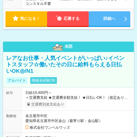
コンスキル不要
気になる！
応募する
詳細へ
未読
レアなお仕事・人気イベントがいっぱい♪イベン
トスタッフ☆働いたその日に給料もらえる日払
いOK◎/N1
アルバイト
職種未経験OK
日給10,400円～
給与
＋交通費支給 ★交通費全額支給！ ★日払いOK！（規定あり） ┗
働いたその日に現金GET♪ お仕事後はコンビニATMから 日払
交通費別途支給あり
い分を引き落とせます！ 【試用期間】試用期間なし
名古屋市中区
勤務地
愛知県名古屋市中区金山（最寄り駅：金山駅）
株式会社ワンベルウッズ