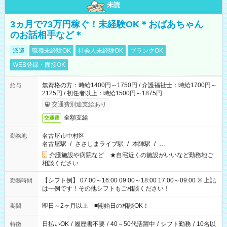
未読
3ヵ月で73万円稼ぐ！未経験OK＊おばあちゃん
のお話相手など＊
派遣
職種未経験OK
社会人未経験OK
ブランクOK
WEB登録・面接OK
無資格の方：時給1400円～1750円 / 介護福祉士：時給1700円～
給与
2125円 / 初任者以上：時給1500円～1875円
交通費別途支給あり
全額支給
交通費
名古屋市中村区
勤務地
名古屋駅
/
ささしまライブ駅
/
本陣駅
/
…
介護施設や病院など ★自宅近くの施設がいいなど勤務地ご
相談ください
【シフト例】 07:00～16:00 09:00～18:00 17:00～09:00 ※ 上記
勤務時間
は一例です！その他シフトもご相談ください！
即日～2ヶ月以上 ■開始日の相談OK！
期間
日払いOK
/
履歴書不要
/
40～50代活躍中
/
シフト勤務
/
10名以
特徴