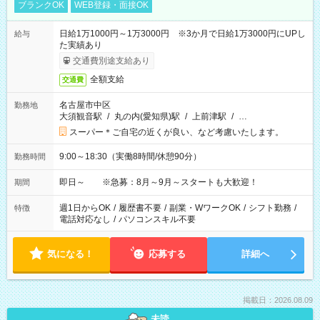
ブランクOK
WEB登録・面接OK
日給1万1000円～1万3000円 ※3か月で日給1万3000円にUPし
給与
た実績あり
交通費別途支給あり
全額支給
交通費
名古屋市中区
勤務地
大須観音駅
/
丸の内(愛知県)駅
/
上前津駅
/
…
スーパー＊ご自宅の近くが良い、など考慮いたします。
9:00～18:30（実働8時間/休憩90分）
勤務時間
即日～ ※急募：8月～9月～スタートも大歓迎！
期間
週1日からOK
/
履歴書不要
/
副業・WワークOK
/
シフト勤務
/
特徴
電話対応なし
/
パソコンスキル不要
気になる！
応募する
詳細へ
掲載日：2026.08.09
未読