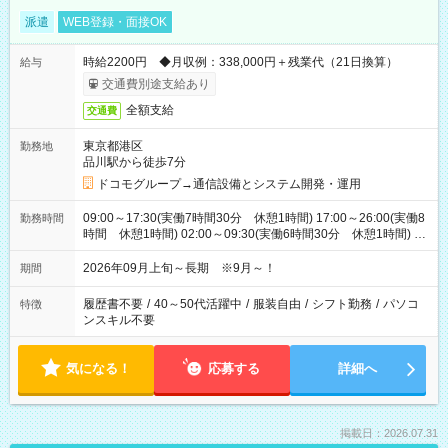
派遣
WEB登録・面接OK
時給2200円 ◆月収例：338,000円＋残業代（21日換算）
給与
交通費別途支給あり
全額支給
交通費
東京都港区
勤務地
品川駅から徒歩7分
ドコモグループ→通信設備とシステム開発・運用
09:00～17:30(実働7時間30分 休憩1時間) 17:00～26:00(実働8
勤務時間
時間 休憩1時間) 02:00～09:30(実働6時間30分 休憩1時間) ※
日勤は就業時間1/夜勤は就業時間2.3を連続で行って頂きます
2026年09月上旬～長期 ※9月～！
期間
履歴書不要
/
40～50代活躍中
/
服装自由
/
シフト勤務
/
パソコ
特徴
ンスキル不要
気になる！
応募する
詳細へ
掲載日：2026.07.31