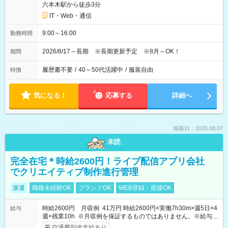
六本木駅から徒歩3分
IT・Web・通信
9:00～16:00
勤務時間
2026/8/17～長期 ※長期更新予定 ※8月～OK！
期間
履歴書不要
/
40～50代活躍中
/
服装自由
特徴
気になる！
応募する
詳細へ
掲載日：2026.08.07
未読
完全在宅＊時給2600円！ライブ配信アプリ会社
でクリエイティブ制作進行管理
派遣
職種未経験OK
ブランクOK
WEB登録・面接OK
時給2600円 月収例 41万円 時給2600円×実働7h30m×週5日×4
給与
週+残業10h ※月収例を保証するものではありません。※給与即
受取りサービス利用可（利用条件有）
交通費別途支給あり