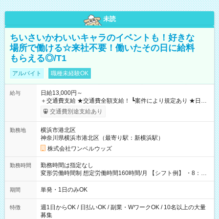
未読
ちいさいかわいいキャラのイベントも！好きな
場所で働ける☆来社不要！働いたその日に給料
もらえる◎/T1
アルバイト
職種未経験OK
日給13,000円～
給与
＋交通費支給 ★交通費全額支給！ ┗案件により規定あり ★日払
いOK！（規定あり） ┗働いたその日に現金GET♪ お仕事後はコ
交通費別途支給あり
ンビニATMから 日払い分を引き落とせます！ 【試用期間】試
用期間なし
横浜市港北区
勤務地
神奈川県横浜市港北区（最寄り駅：新横浜駅）
株式会社ワンベルウッズ
勤務時間は指定なし
勤務時間
変形労働時間制 想定労働時間160時間/月 【シフト例】 ・8：00
～21：00
単発・1日のみOK
期間
週1日からOK / 日払いOK / 副業・WワークOK / 10名以上の大量
特徴
募集