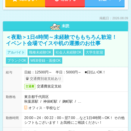
掲載日：2026.08.09
未読
＜夜勤＞1日4時間～未経験でももちろん歓迎！
イベント会場でイスや机の運搬のお仕事
アルバイト
職種未経験OK
社会人未経験OK
大学生歓迎
ブランクOK
WEB登録・面接OK
日給：12500円～ 半日：5000円～ ■日払いOK！
給与
交通費別途支給あり
交通費規定支給
交通費
東京都千代田区
勤務地
秋葉原駅
/
神保町駅
/
麹町駅
/
…
オフィス・学校など
20:00～24：00 22：00～翌7:00 …など1日4時間～OK！ その他
勤務時間
シフトもございます！ お気軽にご相談ください！