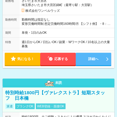
さいたま市大宮区
勤務地
埼玉県さいたま市大宮区錦町（最寄り駅：大宮駅）
株式会社ワンベルウッズ
勤務時間は指定なし
勤務時間
変形労働時間制 想定労働時間160時間/月 【シフト例】 ・8：00
～21：00
単発・1日のみOK
期間
週1日からOK / 日払いOK / 副業・WワークOK / 10名以上の大量
特徴
募集
気になる！
応募する
詳細へ
未読
特別時給1800円【ヴァレクストラ】短期スタッ
フ 日本橋
派遣
ブランクOK
WEB登録・面接OK
時給1800円 ※ご経験・スキルにより優遇 スマホでかんたんに
給与