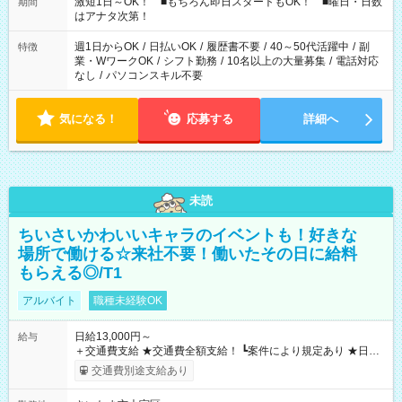
激短1日～OK！ ■もちろん即日スタートもOK！ ■曜日・日数
期間
はアナタ次第！
週1日からOK
/
日払いOK
/
履歴書不要
/
40～50代活躍中
/
副
特徴
業・WワークOK
/
シフト勤務
/
10名以上の大量募集
/
電話対応
なし
/
パソコンスキル不要
気になる！
応募する
詳細へ
未読
ちいさいかわいいキャラのイベントも！好きな
場所で働ける☆来社不要！働いたその日に給料
もらえる◎/T1
アルバイト
職種未経験OK
日給13,000円～
給与
＋交通費支給 ★交通費全額支給！ ┗案件により規定あり ★日払
いOK！（規定あり） ┗働いたその日に現金GET♪ お仕事後はコ
交通費別途支給あり
ンビニATMから 日払い分を引き落とせます！ 【試用期間】試
用期間なし