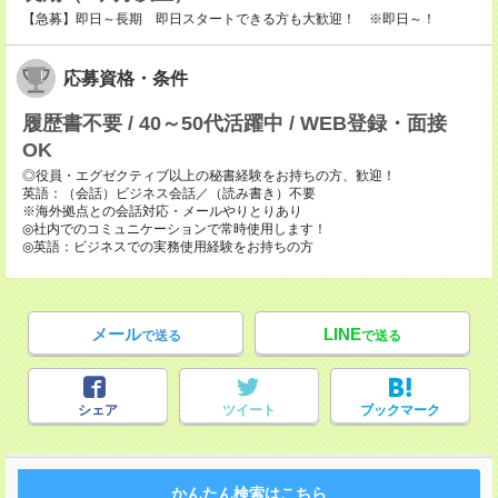
【急募】即日～長期 即日スタートできる方も大歓迎！ ※即日～！
応募資格・条件
履歴書不要 / 40～50代活躍中 / WEB登録・面接
OK
◎役員・エグゼクティブ以上の秘書経験をお持ちの方、歓迎！
英語：（会話）ビジネス会話／（読み書き）不要
※海外拠点との会話対応・メールやりとりあり
◎社内でのコミュニケーションで常時使用します！
◎英語：ビジネスでの実務使用経験をお持ちの方
メール
LINE
で送る
で送る
シェア
ツイート
ブックマーク
かんたん検索はこちら