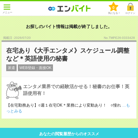
0
メニュー
気になる！
ログイン
お探しのバイト情報は掲載が終了しました。
掲載日 :2026
/
07
/
20
No.TMPE26-0333428
在宅あり《大手エンタメ》スケジュール調整
など＊英語使用の秘書
派遣
WEB登録・面接OK
エンタメ業界での経験活かせる！秘書のお仕事！英
語使用有！
【在宅勤務あり】○週１在宅OK＊業務により変動あり！ ○憧れ
...も
っとみる
あなたの閲覧履歴からのオススメ