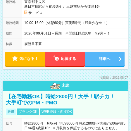
東京都中央区
勤務地
新日本橋駅から徒歩3分
/
三越前駅から徒歩1分
サ－ビス
10:00-16:00（休憩60分）実働5時間（残業少なめ！）
勤務時間
2026年09月01日～長期 ※開始日相談OK ※9月～！
期間
履歴書不要
特徴
気になる！
応募する
詳細へ
掲載日：2026.08.07
未読
【在宅勤務OK】時給2800円！大手！駅チカ！
大手町でのPM・PMO
派遣
ブランクOK
WEB登録・面接OK
時給2800円 月収例 44万8000円 時給2800円×実働7h30m×週5
給与
日×4週+残業10h ※月収例を保証するものではありません。