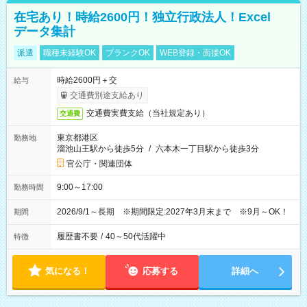
在宅あり！時給2600円！独立行政法人！Excel
データ集計
派遣
職種未経験OK
ブランクOK
WEB登録・面接OK
時給2600円＋交
給与
交通費別途支給あり
交通費実費支給（当社規定あり）
交通費
東京都港区
勤務地
溜池山王駅から徒歩5分
/
六本木一丁目駅から徒歩3分
官公庁・関連団体
9:00～17:00
勤務時間
2026/9/1～長期 ※期間限定:2027年3月末まで ※9月～OK！
期間
履歴書不要
/
40～50代活躍中
特徴
気になる！
応募する
詳細へ