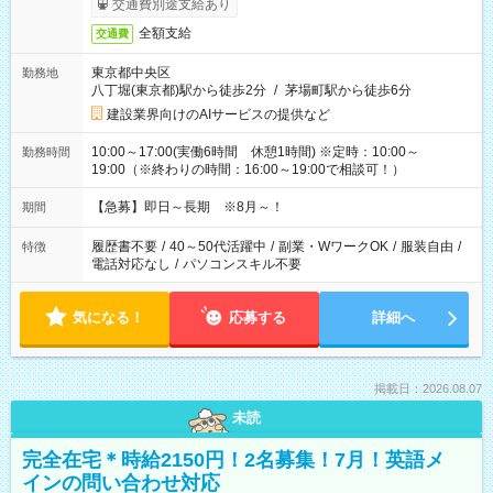
交通費別途支給あり
全額支給
交通費
東京都中央区
勤務地
八丁堀(東京都)駅から徒歩2分
/
茅場町駅から徒歩6分
建設業界向けのAIサービスの提供など
10:00～17:00(実働6時間 休憩1時間) ※定時：10:00～
勤務時間
19:00（※終わりの時間：16:00～19:00で相談可！）
【急募】即日～長期 ※8月～！
期間
履歴書不要
/
40～50代活躍中
/
副業・WワークOK
/
服装自由
/
特徴
電話対応なし
/
パソコンスキル不要
気になる！
応募する
詳細へ
掲載日：2026.08.07
未読
完全在宅＊時給2150円！2名募集！7月！英語メ
インの問い合わせ対応