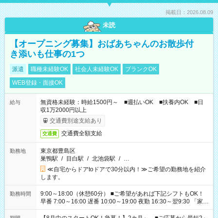
掲載日：2026.08.09
未読
【オープニング募集】おばあちゃんのお散歩付
き添いも仕事の1つ
派遣
職種未経験OK
社会人未経験OK
ブランクOK
WEB登録・面接OK
無資格未経験：時給1500円～ ■週払いOK ■扶養内OK ■日
給与
収1万2000円以上
交通費別途支給あり
交通費全額支給
交通費
東京都豊島区
勤務地
巣鴨駅
/
目白駅
/
北池袋駅
/
…
≪自宅からドアtoドアで30分以内！≫ご希望の勤務地を紹介
します。
9:00～18:00（休憩60分） ■ご希望があれば下記シフトもOK！
勤務時間
早番 7:00～16:00 遅番 10:00～19:00 夜勤 16:30～翌9:30 「家族
と休みを合わせたい」 「余裕を持って夕飯の準備がしたい」
「できれば残業はしたくない」 など、ご希望を教えてください