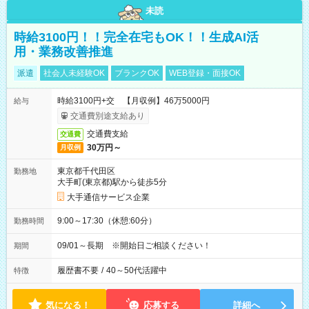
未読
時給3100円！！完全在宅もOK！！生成AI活
用・業務改善推進
派遣
社会人未経験OK
ブランクOK
WEB登録・面接OK
時給3100円+交 【月収例】46万5000円
給与
交通費別途支給あり
交通費支給
交通費
30万円～
月収例
東京都千代田区
勤務地
大手町(東京都)駅から徒歩5分
大手通信サービス企業
9:00～17:30（休憩:60分）
勤務時間
09/01～長期 ※開始日ご相談ください！
期間
履歴書不要
/
40～50代活躍中
特徴
気になる！
応募する
詳細へ