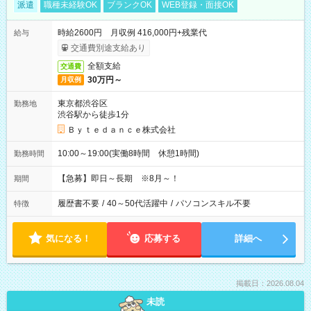
派遣
職種未経験OK
ブランクOK
WEB登録・面接OK
時給2600円 月収例 416,000円+残業代
給与
交通費別途支給あり
全額支給
交通費
30万円～
月収例
東京都渋谷区
勤務地
渋谷駅から徒歩1分
Ｂｙｔｅｄａｎｃｅ株式会社
10:00～19:00(実働8時間 休憩1時間)
勤務時間
【急募】即日～長期 ※8月～！
期間
履歴書不要
/
40～50代活躍中
/
パソコンスキル不要
特徴
気になる！
応募する
詳細へ
掲載日：2026.08.04
未読