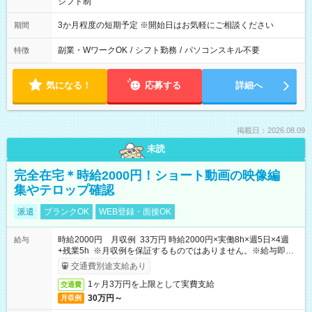
シフト制
3か月程度の短期予定 ※開始日はお気軽にご相談ください
期間
副業・WワークOK
/
シフト勤務
/
パソコンスキル不要
特徴
気になる！
応募する
詳細へ
掲載日：2026.08.09
未読
完全在宅＊時給2000円！ショート動画の映像編
集やテロップ確認
派遣
ブランクOK
WEB登録・面接OK
時給2000円 月収例 33万円 時給2000円×実働8h×週5日×4週
給与
+残業5h ※月収例を保証するものではありません。※給与即受
取りサービス利用可（利用条件有）
交通費別途支給あり
1ヶ月3万円を上限として実費支給
交通費
30万円～
月収例