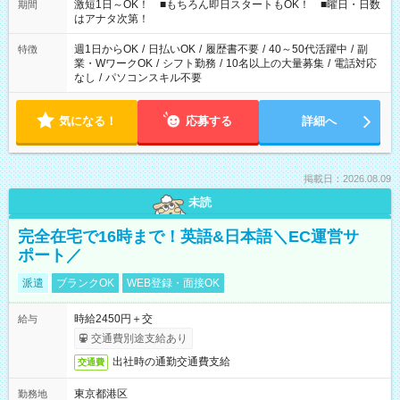
激短1日～OK！ ■もちろん即日スタートもOK！ ■曜日・日数
期間
はアナタ次第！
週1日からOK
/
日払いOK
/
履歴書不要
/
40～50代活躍中
/
副
特徴
業・WワークOK
/
シフト勤務
/
10名以上の大量募集
/
電話対応
なし
/
パソコンスキル不要
気になる！
応募する
詳細へ
掲載日：2026.08.09
未読
完全在宅で16時まで！英語&日本語＼EC運営サ
ポート／
派遣
ブランクOK
WEB登録・面接OK
時給2450円＋交
給与
交通費別途支給あり
出社時の通勤交通費支給
交通費
東京都港区
勤務地