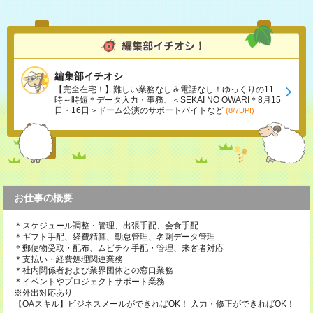
編集部イチオシ
【完全在宅！】難しい業務なし＆電話なし！ゆっくりの11
時～時短＊データ入力・事務、＜SEKAI NO OWARI＊8月15
日・16日＞ドーム公演のサポートバイトなど
(8/7UP!)
お仕事の概要
＊スケジュール調整・管理、出張手配、会食手配
＊ギフト手配、経費精算、勤怠管理、名刺データ管理
＊郵便物受取・配布、ムビチケ手配・管理、来客者対応
＊支払い・経費処理関連業務
＊社内関係者および業界団体との窓口業務
＊イベントやプロジェクトサポート業務
※外出対応あり
【OAスキル】ビジネスメールができればOK！ 入力・修正ができればOK！