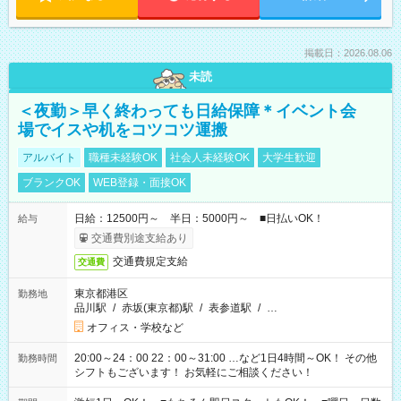
掲載日：2026.08.06
未読
＜夜勤＞早く終わっても日給保障＊イベント会
場でイスや机をコツコツ運搬
アルバイト
職種未経験OK
社会人未経験OK
大学生歓迎
ブランクOK
WEB登録・面接OK
日給：12500円～ 半日：5000円～ ■日払いOK！
給与
交通費別途支給あり
交通費規定支給
交通費
東京都港区
勤務地
品川駅
/
赤坂(東京都)駅
/
表参道駅
/
…
オフィス・学校など
20:00～24：00 22：00～31:00 …など1日4時間～OK！ その他
勤務時間
シフトもございます！ お気軽にご相談ください！