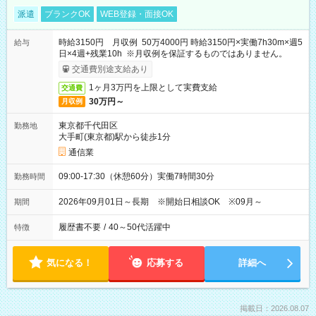
派遣
ブランクOK
WEB登録・面接OK
時給3150円 月収例 50万4000円 時給3150円×実働7h30m×週5
給与
日×4週+残業10h ※月収例を保証するものではありません。
交通費別途支給あり
1ヶ月3万円を上限として実費支給
交通費
30万円～
月収例
東京都千代田区
勤務地
大手町(東京都)駅から徒歩1分
通信業
09:00-17:30（休憩60分）実働7時間30分
勤務時間
2026年09月01日～長期 ※開始日相談OK ※09月～
期間
履歴書不要
/
40～50代活躍中
特徴
気になる！
応募する
詳細へ
掲載日：2026.08.07