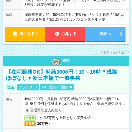
【8月中のスタートOK！急募！】2カ月～ ■ご応募から最短2～
期間
ね。 ※Wワーク希望の方へ 今ご覧のお仕事で希望する勤務時間
3日後に就業が可能です！
と、もう1つのお仕事の勤務時間。 合計で週40時間を超える場
合は応募できません。
履歴書不要
/
40～50代活躍中
/
服装自由
/
シフト勤務
/
10名以
特徴
上の大量募集
/
電話対応なし
/
パソコンスキル不要
気になる！
応募する
詳細へ
掲載日：2026.08.07
未読
【在宅勤務OK】時給3000円！10～16時＊残業
ほぼなし▼新日本橋で一般事務
派遣
ブランクOK
WEB登録・面接OK
時給3000円 月収例 30万円 時給3000円×実働5h×週5日×4
給与
週 ※月収例を保証するものではありません。※給与即受取りサ
ービス利用可（利用条件有）
交通費別途支給あり
1ヶ月3万円を上限として実費支給
交通費
30万円～
月収例