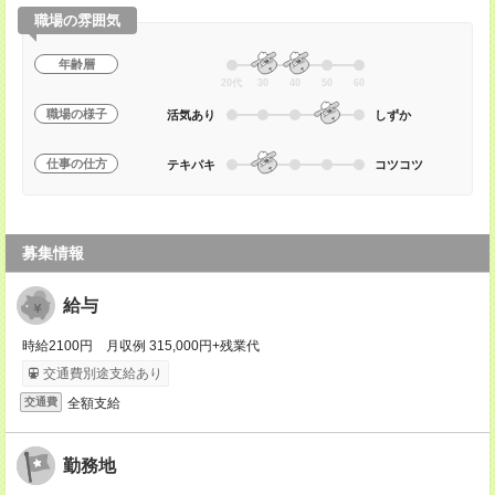
職場の雰囲気
年齢層
20代
30
40
50
60
職場の様子
活気あり
しずか
仕事の仕方
テキパキ
コツコツ
募集情報
給与
時給2100円 月収例 315,000円+残業代
交通費別途支給あり
全額支給
交通費
勤務地