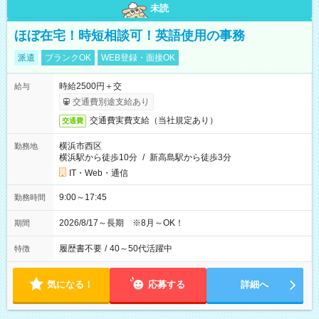
未読
ほぼ在宅！時短相談可！英語使用の事務
派遣
ブランクOK
WEB登録・面接OK
時給2500円＋交
給与
交通費別途支給あり
交通費実費支給（当社規定あり）
交通費
横浜市西区
勤務地
横浜駅から徒歩10分
/
新高島駅から徒歩3分
IT・Web・通信
9:00～17:45
勤務時間
2026/8/17～長期 ※8月～OK！
期間
履歴書不要
/
40～50代活躍中
特徴
気になる！
応募する
詳細へ