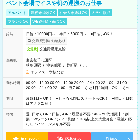
ベント会場でイスや机の運搬のお仕事
アルバイト
職種未経験OK
社会人未経験OK
大学生歓迎
ブランクOK
WEB登録・面接OK
日給：10000円～ 半日：5000円～ ■日払いOK！
給与
交通費別途支給あり
交通費規定支給
交通費
東京都千代田区
勤務地
秋葉原駅
/
神保町駅
/
麹町駅
/
…
オフィス・学校など
09:00～18:00 09:00～13:00 20:00～24：00 22：00～31:00
勤務時間
20:00～24：00 22：00～翌7:00 …など1日4時間～OK！ その他
シフトもございます！ お気軽にご相談ください！
激短1日～OK！ ■もちろん即日スタートもOK！ ■曜日・日数
期間
はアナタ次第！
週1日からOK
/
日払いOK
/
履歴書不要
/
40～50代活躍中
/
副
特徴
業・WワークOK
/
シフト勤務
/
10名以上の大量募集
/
電話対応
なし
/
パソコンスキル不要
気になる！
応募する
詳細へ