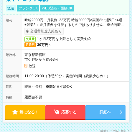
派遣
ブランクOK
WEB登録・面接OK
時給2000円 月収例 33万円 時給2000円×実働8h×週5日×4週
給与
+残業5h ※月収例を保証するものではありません。※給与即受
取りサービス利用可（利用条件有）
交通費別途支給あり
1ヶ月3万円を上限として実費支給
交通費
30万円～
月収例
東京都新宿区
勤務地
市ケ谷駅から徒歩3分
放送
11:00-20:00（休憩60分）実働8時間（残業少なめ！）
勤務時間
即日～長期 ※開始日相談OK
期間
履歴書不要
特徴
気になる！
応募する
詳細へ
掲載日：2026.08.07