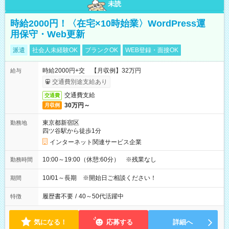
未読
時給2000円！〈在宅×10時始業〉WordPress運
用保守・Web更新
派遣
社会人未経験OK
ブランクOK
WEB登録・面接OK
時給2000円+交 【月収例】32万円
給与
交通費別途支給あり
交通費支給
交通費
30万円～
月収例
東京都新宿区
勤務地
四ツ谷駅から徒歩1分
インターネット関連サービス企業
10:00～19:00（休憩:60分） ※残業なし
勤務時間
10/01～長期 ※開始日ご相談ください！
期間
履歴書不要
/
40～50代活躍中
特徴
気になる！
応募する
詳細へ