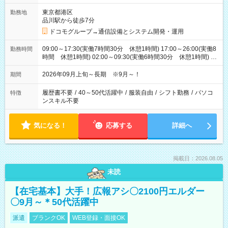
東京都港区
勤務地
品川駅から徒歩7分
ドコモグループ→通信設備とシステム開発・運用
09:00～17:30(実働7時間30分 休憩1時間) 17:00～26:00(実働8
勤務時間
時間 休憩1時間) 02:00～09:30(実働6時間30分 休憩1時間) ※
日勤は就業時間1/夜勤は就業時間2.3を連続で行って頂きます
2026年09月上旬～長期 ※9月～！
期間
履歴書不要
/
40～50代活躍中
/
服装自由
/
シフト勤務
/
パソコ
特徴
ンスキル不要
気になる！
応募する
詳細へ
掲載日：2026.08.05
未読
【在宅基本】大手！広報アシ〇2100円エルダー
〇9月～＊50代活躍中
派遣
ブランクOK
WEB登録・面接OK