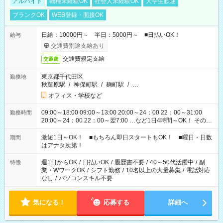
アルバイト
職種未経験OK
社会人未経験OK
大学生歓迎
ブランクOK
WEB登録・面接OK
日給：10000円～ 半日：5000円～ ■日払いOK！
給与
交通費別途支給あり
交通費規定支給
交通費
東京都千代田区
勤務地
秋葉原駅
/
神保町駅
/
麹町駅
/
…
オフィス・学校など
09:00～18:00 09:00～13:00 20:00～24：00 22：00～31:00
勤務時間
20:00～24：00 22：00～翌7:00 …など1日4時間～OK！ その他
シフトもございます！ お気軽にご相談ください！
激短1日～OK！ ■もちろん即日スタートもOK！ ■曜日・日数
期間
はアナタ次第！
週1日からOK
/
日払いOK
/
履歴書不要
/
40～50代活躍中
/
副
特徴
業・WワークOK
/
シフト勤務
/
10名以上の大量募集
/
電話対応
なし
/
パソコンスキル不要
気になる！
応募する
詳細へ