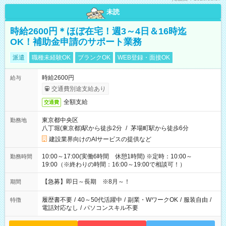
未読
時給2600円＊ほぼ在宅！週3～4日＆16時迄
OK！補助金申請のサポート業務
派遣
職種未経験OK
ブランクOK
WEB登録・面接OK
時給2600円
給与
交通費別途支給あり
全額支給
交通費
東京都中央区
勤務地
八丁堀(東京都)駅から徒歩2分
/
茅場町駅から徒歩6分
建設業界向けのAIサービスの提供など
10:00～17:00(実働6時間 休憩1時間) ※定時：10:00～
勤務時間
19:00（※終わりの時間：16:00～19:00で相談可！）
【急募】即日～長期 ※8月～！
期間
履歴書不要
/
40～50代活躍中
/
副業・WワークOK
/
服装自由
/
特徴
電話対応なし
/
パソコンスキル不要