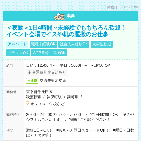
掲載日：2026.08.05
未読
＜夜勤＞1日4時間～未経験でももちろん歓迎！
イベント会場でイスや机の運搬のお仕事
アルバイト
職種未経験OK
社会人未経験OK
大学生歓迎
ブランクOK
WEB登録・面接OK
日給：12500円～ 半日：5000円～ ■日払いOK！
給与
交通費別途支給あり
交通費規定支給
交通費
東京都千代田区
勤務地
秋葉原駅
/
神保町駅
/
麹町駅
/
…
オフィス・学校など
20:00～24：00 22：00～翌7:00 …など1日4時間～OK！ その他
勤務時間
シフトもございます！ お気軽にご相談ください！
激短1日～OK！ ■もちろん即日スタートもOK！ ■曜日・日数
期間
はアナタ次第！