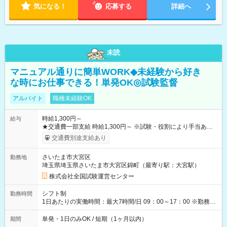
気になる！
応募する
詳細へ
未読
マニュアル通りに簡単WORK◆未経験から好き
な時にお仕事できる！単発OK◎試験監督
アルバイト
職種未経験OK
時給1,300円～
給与
★交通費一部支給 時給1,300円～ ※試験・役割により手当あり
※勤務回数により昇給あり 【即給（前払い）オプションあ
交通費別途支給あり
り！】 希望される場合、勤務から1週間ほどで給与の一部を受け
取れます。 ※手数料418円がかかります。 【過去試験日の収入
さいたま市大宮区
勤務地
例】 ・河合塾模擬試験 8:30～17:30（休憩1時間） 時給1,300円
埼玉県埼玉県さいたま市大宮区錦町（最寄り駅：大宮駅）
×8時間＝日収10,400円＋交通費 ※当日の役割により時給＋100
円の場合あり ・国家試験 7:00～13:30（休憩なし） 時給1,300
株式会社全国試験運営センター
円（役割手当＋100円）×6時間＝日収8,400円＋交通費 【試用期
間】試用期間なし
シフト制
勤務時間
1日あたりの実働時間：最大7時間/日 09：00～17：00 ※勤務時
間は 試験により異なります。
単発・1日のみOK / 短期（1ヶ月以内）
期間