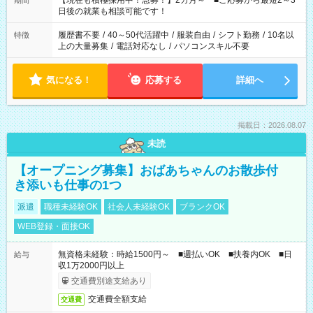
【現在も積極採用中！急募！】2カ月～ ■ご応募から最短2～3
期間
の方へ 今ご覧のお仕事で希望する勤務時間と、もう1つのお仕事
日後の就業も相談可能です！
の勤務時間。 合計で週40時間を超える場合は応募できません。
履歴書不要
/
40～50代活躍中
/
服装自由
/
シフト勤務
/
10名以
特徴
上の大量募集
/
電話対応なし
/
パソコンスキル不要
気になる！
応募する
詳細へ
掲載日：2026.08.07
未読
【オープニング募集】おばあちゃんのお散歩付
き添いも仕事の1つ
派遣
職種未経験OK
社会人未経験OK
ブランクOK
WEB登録・面接OK
無資格未経験：時給1500円～ ■週払いOK ■扶養内OK ■日
給与
収1万2000円以上
交通費別途支給あり
交通費全額支給
交通費