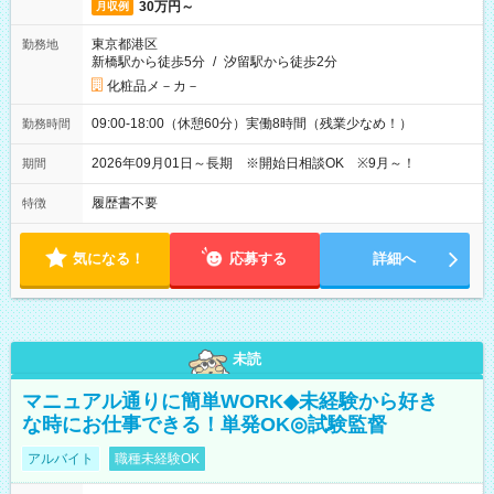
30万円～
月収例
東京都港区
勤務地
新橋駅から徒歩5分
/
汐留駅から徒歩2分
化粧品メ－カ－
09:00-18:00（休憩60分）実働8時間（残業少なめ！）
勤務時間
2026年09月01日～長期 ※開始日相談OK ※9月～！
期間
履歴書不要
特徴
気になる！
応募する
詳細へ
未読
マニュアル通りに簡単WORK◆未経験から好き
な時にお仕事できる！単発OK◎試験監督
アルバイト
職種未経験OK