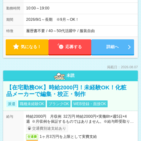
10:00～19:00
勤務時間
2026/9/1～長期 ※9月～OK！
期間
履歴書不要
/
40～50代活躍中
/
服装自由
特徴
気になる！
応募する
詳細へ
掲載日：2026.08.07
未読
【在宅勤務OK】時給2000円！未経験OK！化粧
品メーカーで編集・校正・制作
派遣
職種未経験OK
ブランクOK
WEB登録・面接OK
時給2000円 月収例 32万円 時給2000円×実働8h×週5日×4
給与
週 ※月収例を保証するものではありません。※給与即受取りサ
ービス利用可（利用条件有）
交通費別途支給あり
1ヶ月3万円を上限として実費支給
交通費