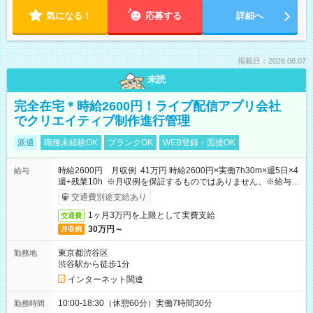
気になる！
応募する
詳細へ
掲載日：2026.08.07
未読
完全在宅＊時給2600円！ライブ配信アプリ会社
でクリエイティブ制作進行管理
派遣
職種未経験OK
ブランクOK
WEB登録・面接OK
時給2600円 月収例 41万円 時給2600円×実働7h30m×週5日×4
給与
週+残業10h ※月収例を保証するものではありません。※給与即
受取りサービス利用可（利用条件有）
交通費別途支給あり
1ヶ月3万円を上限として実費支給
交通費
30万円～
月収例
東京都渋谷区
勤務地
渋谷駅から徒歩1分
インターネット関連
10:00-18:30（休憩60分）実働7時間30分
勤務時間