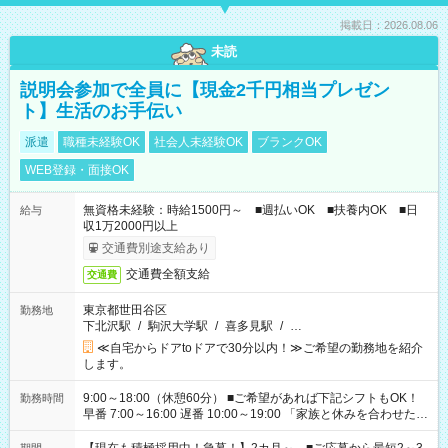
掲載日：2026.08.06
未読
説明会参加で全員に【現金2千円相当プレゼン
ト】生活のお手伝い
派遣
職種未経験OK
社会人未経験OK
ブランクOK
WEB登録・面接OK
無資格未経験：時給1500円～ ■週払いOK ■扶養内OK ■日
給与
収1万2000円以上
交通費別途支給あり
交通費全額支給
交通費
東京都世田谷区
勤務地
下北沢駅
/
駒沢大学駅
/
喜多見駅
/
…
≪自宅からドアtoドアで30分以内！≫ご希望の勤務地を紹介
します。
9:00～18:00（休憩60分） ■ご希望があれば下記シフトもOK！
勤務時間
早番 7:00～16:00 遅番 10:00～19:00 「家族と休みを合わせた
い」 「余裕を持って夕飯の準備がしたい」 「できれば残業はし
たくない」 など、ご希望を教えてくださいね。 ※Wワーク希望