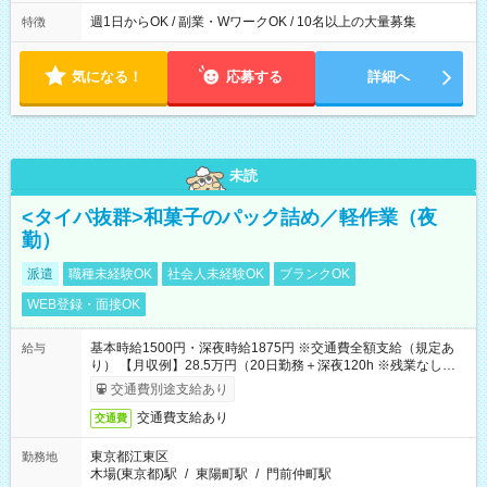
週1日からOK / 副業・WワークOK / 10名以上の大量募集
特徴
気になる！
応募する
詳細へ
未読
<タイパ抜群>和菓子のパック詰め／軽作業（夜
勤）
派遣
職種未経験OK
社会人未経験OK
ブランクOK
WEB登録・面接OK
基本時給1500円・深夜時給1875円 ※交通費全額支給（規定あ
給与
り） 【月収例】28.5万円（20日勤務＋深夜120h ※残業なしの場
合）
交通費別途支給あり
交通費支給あり
交通費
東京都江東区
勤務地
木場(東京都)駅
/
東陽町駅
/
門前仲町駅