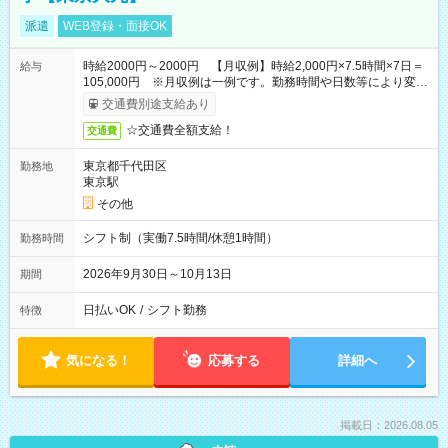
派遣
WEB登録・面接OK
時給2000円～2000円 【月収例】時給2,000円×7.5時間×7日＝
給与
105,000円 ※月収例は一例です。勤務時間や日数等により変動
いたします。
交通費別途支給あり
☆交通費全額支給！
交通費
東京都千代田区
勤務地
東京駅
その他
シフト制（実働7.5時間/休憩1時間）
勤務時間
2026年9月30日～10月13日
期間
日払いOK
/
シフト勤務
特徴
気になる！
応募する
詳細へ
掲載日：2026.08.05