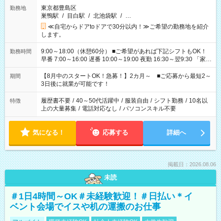
東京都豊島区
勤務地
巣鴨駅
/
目白駅
/
北池袋駅
/
…
≪自宅からドアtoドアで30分以内！≫ご希望の勤務地を紹介
します。
9:00～18:00（休憩60分） ■ご希望があれば下記シフトもOK！
勤務時間
早番 7:00～16:00 遅番 10:00～19:00 夜勤 16:30～翌9:30 「家族
と休みを合わせたい」 「余裕を持って夕飯の準備がしたい」
「できれば残業はしたくない」 など、ご希望を教えてください
【8月中のスタートOK！急募！】2カ月～ ■ご応募から最短2～
期間
ね。 ※Wワーク希望の方へ 今ご覧のお仕事で希望する勤務時間
3日後に就業が可能です！
と、もう1つのお仕事の勤務時間。 合計で週40時間を超える場
合は応募できません。
履歴書不要
/
40～50代活躍中
/
服装自由
/
シフト勤務
/
10名以
特徴
上の大量募集
/
電話対応なし
/
パソコンスキル不要
気になる！
応募する
詳細へ
掲載日：2026.08.06
未読
＃1日4時間～OK＃未経験歓迎！＃日払い＊イ
ベント会場でイスや机の運搬のお仕事