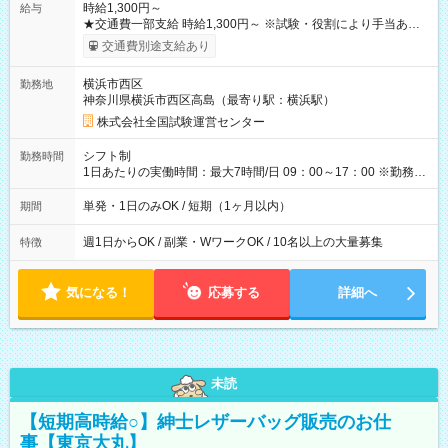
時給1,300円～
給与
★交通費一部支給 時給1,300円～ ※試験・役割により手当あり
※勤務回数により昇給あり 【即給（前払い）オプションあ
交通費別途支給あり
り！】 希望される場合、勤務から1週間ほどで給与の一部を受け
取れます。 ※手数料418円がかかります。 【過去試験日の収入
横浜市西区
勤務地
例】 ・河合塾模擬試験 8:30～17:30（休憩1時間） 時給1,300円
神奈川県横浜市西区高島（最寄り駅：横浜駅）
×8時間＝日収10,400円＋交通費 ※当日の役割により時給＋100
円の場合あり ・国家試験 7:00～13:30（休憩なし） 時給1,300
株式会社全国試験運営センター
円（役割手当＋100円）×6時間＝日収8,400円＋交通費 【試用期
間】試用期間なし
シフト制
勤務時間
1日あたりの実働時間：最大7時間/日 09：00～17：00 ※勤務時
間は 試験により異なります。
単発・1日のみOK / 短期（1ヶ月以内）
期間
週1日からOK / 副業・WワークOK / 10名以上の大量募集
特徴
気になる！
応募する
詳細へ
未読
【短期高時給○】紳士レザーバッグ販売のお仕
事【東京大丸】