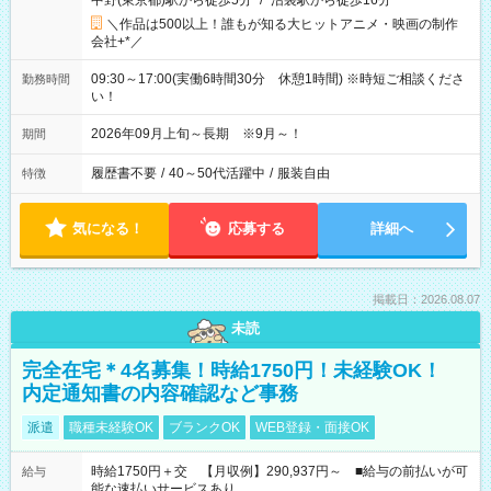
中野(東京都)駅から徒歩5分
/
沼袋駅から徒歩16分
＼作品は500以上！誰もが知る大ヒットアニメ・映画の制作
会社+*／
09:30～17:00(実働6時間30分 休憩1時間) ※時短ご相談くださ
勤務時間
い！
2026年09月上旬～長期 ※9月～！
期間
履歴書不要
/
40～50代活躍中
/
服装自由
特徴
気になる！
応募する
詳細へ
掲載日：2026.08.07
未読
完全在宅＊4名募集！時給1750円！未経験OK！
内定通知書の内容確認など事務
派遣
職種未経験OK
ブランクOK
WEB登録・面接OK
時給1750円＋交 【月収例】290,937円～ ■給与の前払いが可
給与
能な速払いサービスあり