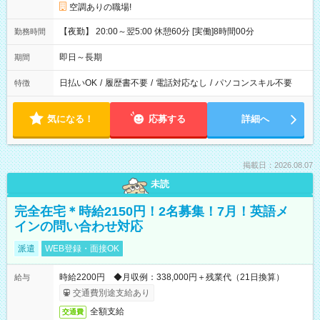
空調ありの職場!
【夜勤】 20:00～翌5:00 休憩60分 [実働]8時間00分
勤務時間
即日～長期
期間
日払いOK
/
履歴書不要
/
電話対応なし
/
パソコンスキル不要
特徴
気になる！
応募する
詳細へ
掲載日：2026.08.07
未読
完全在宅＊時給2150円！2名募集！7月！英語メ
インの問い合わせ対応
派遣
WEB登録・面接OK
時給2200円 ◆月収例：338,000円＋残業代（21日換算）
給与
交通費別途支給あり
全額支給
交通費