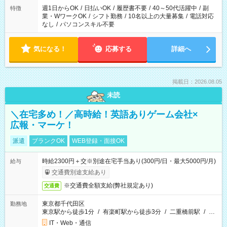
週1日からOK
/
日払いOK
/
履歴書不要
/
40～50代活躍中
/
副
特徴
業・WワークOK
/
シフト勤務
/
10名以上の大量募集
/
電話対応
なし
/
パソコンスキル不要
気になる！
応募する
詳細へ
掲載日：2026.08.05
未読
＼在宅多め！／高時給！英語ありゲーム会社×
広報・マーケ！
派遣
ブランクOK
WEB登録・面接OK
時給2300円＋交※別途在宅手当あり(300円/日・最大5000円/月)
給与
交通費別途支給あり
※交通費全額支給(弊社規定あり)
交通費
東京都千代田区
勤務地
東京駅から徒歩1分
/
有楽町駅から徒歩3分
/
二重橋前駅
/
…
IT・Web・通信