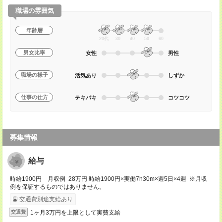
職場の雰囲気
年齢層
20代
30
40
50
60
男女比率
女性
男性
職場の様子
活気あり
しずか
仕事の仕方
テキパキ
コツコツ
募集情報
給与
時給1900円 月収例 28万円 時給1900円×実働7h30m×週5日×4週 ※月収
例を保証するものではありません。
交通費別途支給あり
1ヶ月3万円を上限として実費支給
交通費