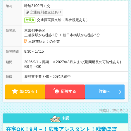
時給2100円＋交
給与
交通費別途支給あり
交通費実費支給（当社規定あり）
交通費
東京都中央区
勤務地
三越前駅から徒歩2分
/
新日本橋駅から徒歩5分
三越前駅近くの企業
8:30～17:15
勤務時間
2026/9/1～長期 ※2027年3月末まで(期間延長の可能性あり)
期間
※9月～OK！
履歴書不要
/
40～50代活躍中
特徴
気になる！
応募する
詳細へ
掲載日：2026.07.31
未読
在宅OK！9月～！広報アシスタント！残業ほぼ