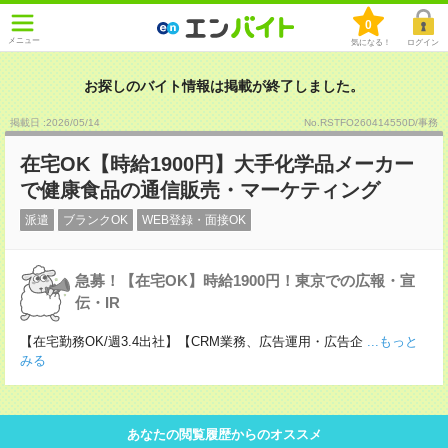
0
メニュー
気になる！
ログイン
お探しのバイト情報は掲載が終了しました。
掲載日 :2026
/
05
/
14
No.RSTFO260414550D/事務
在宅OK【時給1900円】大手化学品メーカー
で健康食品の通信販売・マーケティング
派遣
ブランクOK
WEB登録・面接OK
急募！【在宅OK】時給1900円！東京での広報・宣
伝・IR
【在宅勤務OK/週3.4出社】【CRM業務、広告運用・広告企
...もっと
みる
あなたの閲覧履歴からのオススメ