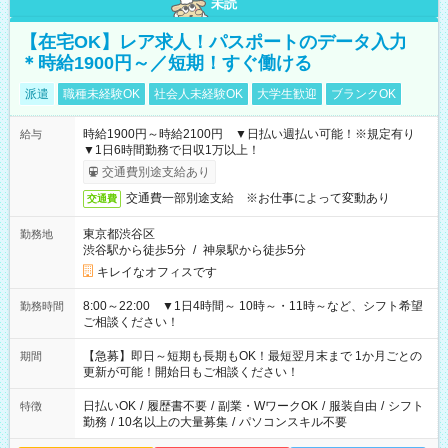
未読
【在宅OK】レア求人！パスポートのデータ入力
＊時給1900円～／短期！すぐ働ける
派遣
職種未経験OK
社会人未経験OK
大学生歓迎
ブランクOK
時給1900円～時給2100円 ▼日払い週払い可能！※規定有り
給与
▼1日6時間勤務で日収1万以上！
交通費別途支給あり
交通費一部別途支給 ※お仕事によって変動あり
交通費
東京都渋谷区
勤務地
渋谷駅から徒歩5分
/
神泉駅から徒歩5分
キレイなオフィスです
8:00～22:00 ▼1日4時間～ 10時～・11時～など、シフト希望
勤務時間
ご相談ください！
【急募】即日～短期も長期もOK！最短翌月末まで 1か月ごとの
期間
更新が可能！開始日もご相談ください！
日払いOK
/
履歴書不要
/
副業・WワークOK
/
服装自由
/
シフト
特徴
勤務
/
10名以上の大量募集
/
パソコンスキル不要