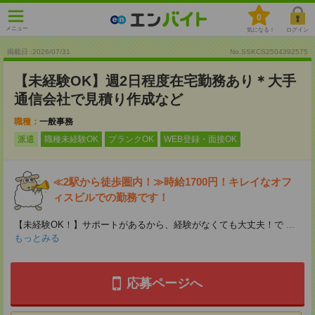
0
メニュー
気になる！
ログイン
掲載日 :2026
/
07
/
31
No.SSKCS2504392575
【未経験OK】週2日程度在宅勤務あり＊大手
通信会社で見積り作成など
職種：
一般事務
派遣
職種未経験OK
ブランクOK
WEB登録・面接OK
≪2駅から徒歩圏内！≫時給1700円！キレイなオフ
ィスビルでの勤務です！
【未経験OK！】サポートがあるから、経験がなくても大丈夫！で
...
もっとみる
応募ページへ