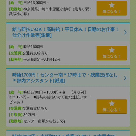
[給 与]
日給13,000円～
[勤務地]
神奈川県川崎市中原区小杉町（最寄り駅：
気になる！
武蔵小杉駅）
給与即払いOK！高時給！平日休み！日勤のお仕事！
仕分け作業等[派遣]
[給 与]
時給1600円
[交通費]
交通費支給有り
気になる！
[勤務地]
平沼橋駅から徒歩12分
時給1700円！センター南＊17時まで・残業ほぼなし
＊部内アシスタント[派遣]
[給 与]
時給1700円～1800円＋交 【月収例】
325,125円～ ■給与の前払いが可能な速払いサー
ビスあり
[交通費]
交通費支給あり
気になる！
[月収例]
30万円～
[勤務地]
センター南駅から徒歩5分