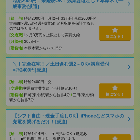
時給2000円！未経験OK！残業ほぼなし▼本厚木で一
般事務[派遣]
[給 与]
時給2000円 月収例 33万円 時給2000円×
実働8h×週5日×4週+残業5h ※月収例を保証するも
のではありません。
[交通費]
1ヶ月3万円を上限として実費支給
気になる！
[月収例]
30万円～
[勤務地]
本厚木駅からバス15分
＼！完全在宅！／土日含む週2～OK<講座受付
>@2400円[派遣]
[給 与]
時給2400円＋交
[交通費]
交通費実費支給（当社規定あり）
気になる！
[勤務地]
田町(東京都)駅から徒歩4分
/
三田(東京都)
駅から徒歩7分
【シフト自由・現金手渡しOK】iPhoneなどスマホの
充電を繋げるだけ！[派遣]
[給 与]
時給1414円～ ▼日払いOK（規定あ
り） ■初勤務手当あり ※規定による