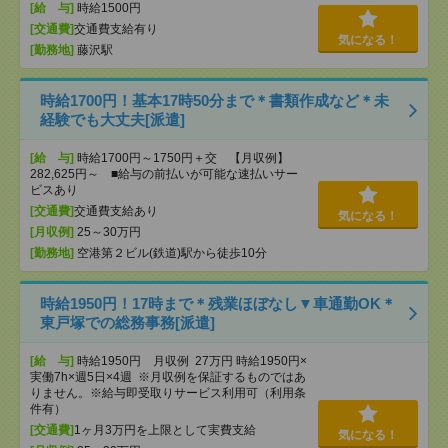
[給 与]
時給1500円
[交通費]
交通費支給有り
気になる！
[勤務地]
藤沢駅
時給1700円！基本17時50分まで＊書類作成など＊未
経験でも大丈夫[派遣]
[給 与]
時給1700円～1750円＋交 【月収例】
282,625円～ ■給与の前払いが可能な速払いサー
ビスあり
[交通費]
交通費支給あり
気になる！
[月収例]
25～30万円
[勤務地]
空港第２ビル(鉄道)駅から徒歩10分
時給1950円！17時まで＊残業ほぼなし▼車通勤OK＊
東戸塚での総務事務[派遣]
[給 与]
時給1950円 月収例 27万円 時給1950円×
実働7h×週5日×4週 ※月収例を保証するものではあ
りません。※給与即受取りサービス利用可（利用条
件有）
[交通費]
1ヶ月3万円を上限として実費支給
気になる！