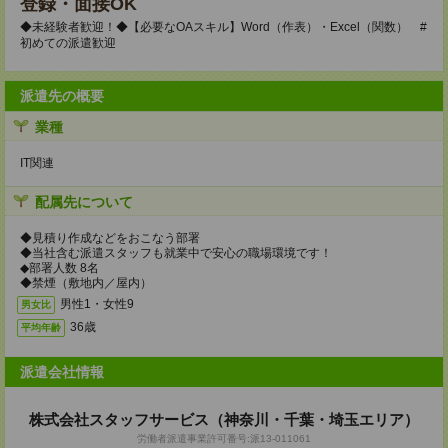
登録・面接OK
◆未経験者歓迎！◆【必要なOAスキル】Word（作表）・Excel（関数） #
初めての派遣歓迎
派遣先の概要
業種
IT関連
配属先について
◆見積り作成などをおこなう部署
◆当社含む派遣スタッフも就業中で安心の職場環境です！
◆部署人数 8名
◆禁煙（敷地内／屋内）
男性1・女性9
男女比
36歳
平均年齢
派遣会社情報
株式会社スタッフサービス（神奈川・千葉・埼玉エリア）
労働者派遣事業許可番号:派13-011061