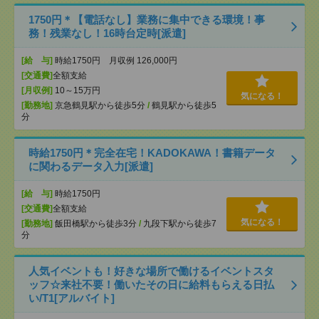
1750円＊【電話なし】業務に集中できる環境！事
務！残業なし！16時台定時[派遣]
[給 与]
時給1750円 月収例 126,000円
[交通費]
全額支給
[月収例]
10～15万円
気になる！
[勤務地]
京急鶴見駅から徒歩5分
/
鶴見駅から徒歩5
分
時給1750円＊完全在宅！KADOKAWA！書籍データ
に関わるデータ入力[派遣]
[給 与]
時給1750円
[交通費]
全額支給
気になる！
[勤務地]
飯田橋駅から徒歩3分
/
九段下駅から徒歩7
分
人気イベントも！好きな場所で働けるイベントスタ
ッフ☆来社不要！働いたその日に給料もらえる日払
い/T1[アルバイト]