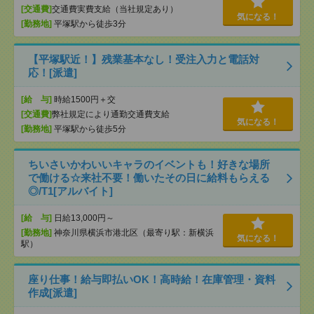
[交通費]
交通費実費支給（当社規定あり）
気になる！
[勤務地]
平塚駅から徒歩3分
【平塚駅近！】残業基本なし！受注入力と電話対
応！[派遣]
[給 与]
時給1500円＋交
[交通費]
弊社規定により通勤交通費支給
気になる！
[勤務地]
平塚駅から徒歩5分
ちいさいかわいいキャラのイベントも！好きな場所
で働ける☆来社不要！働いたその日に給料もらえる
◎/T1[アルバイト]
[給 与]
日給13,000円～
[勤務地]
神奈川県横浜市港北区（最寄り駅：新横浜
気になる！
駅）
座り仕事！給与即払いOK！高時給！在庫管理・資料
作成[派遣]