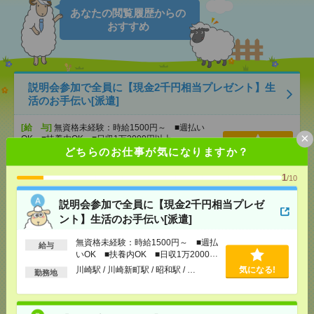
あなたの閲覧履歴からの
おすすめ
説明会参加で全員に【現金2千円相当プレゼント】生
活のお手伝い[派遣]
[給 与]
無資格未経験：時給1500円～ ■週払い
×
OK ■扶養内OK ■日収1万2000円以上
どちらのお仕事が気になりますか？
[交通費]
交通費全額支給
気になる！
[勤務地]
川崎駅
/
川崎新町駅
/
昭和駅
/
…
1
/10
【オープニング募集】おばあちゃんのお散歩付き添
説明会参加で全員に【現金2千円相当プレゼ
いも仕事の1つ[派遣]
ント】生活のお手伝い[派遣]
無資格未経験：時給1500円～ ■週払
[給 与]
無資格未経験：時給1500円～ ■週払い
給与
いOK ■扶養内OK ■日収1万2000円
OK ■扶養内OK ■日収1万2000円以上
以上
川崎駅 / 川崎新町駅 / 昭和駅 / …
気になる!
[交通費]
交通費全額支給
気になる！
勤務地
[勤務地]
川崎駅
/
川崎新町駅
/
昭和駅
/
…