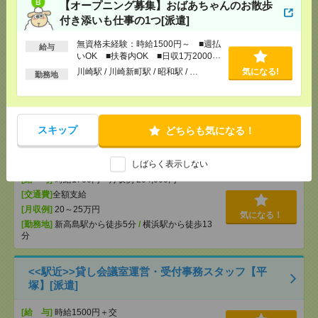
【オープニング募集】おばあちゃんのお散歩
【在宅週2日！】ほぼ電話なし＊コツコツ！データ入
力＋ID発行[派遣]
付き添いも仕事の1つ[派遣]
無資格未経験：時給1500円～ ■週払
[給 与]
給与
時給1600円 月収例 240,000円
いOK ■扶養内OK ■日収1万2000円
[交通費]
全額支給
以上
川崎駅 / 川崎新町駅 / 昭和駅 / …
気になる!
勤務地
[月収例]
20～25万円
気になる！
[勤務地]
川崎駅から徒歩7分
/
京急川崎駅から徒歩5
分
スキップ
どちらも気になる！
1700円＊《時間相談OK！》在宅あり！長期！チャッ
ト対応メイン[派遣]
しばらく表示しない
[給 与]
時給1700円 月収例 204,000円
[交通費]
全額支給
[月収例]
20～25万円
気になる！
[勤務地]
新高島駅から徒歩5分
/
横浜駅から徒歩13
分
<<駅近>>貸し会議室運営・受付事務スタッフ【平
塚】[派遣]
[給 与]
時給1500円＋交