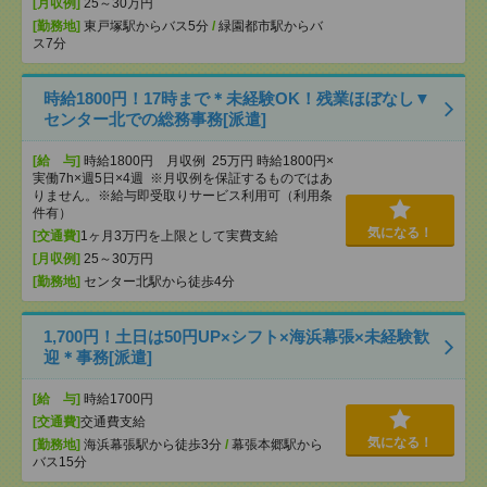
[月収例]
25～30万円
[勤務地]
東戸塚駅からバス5分
/
緑園都市駅からバ
ス7分
時給1800円！17時まで＊未経験OK！残業ほぼなし▼
センター北での総務事務[派遣]
[給 与]
時給1800円 月収例 25万円 時給1800円×
実働7h×週5日×4週 ※月収例を保証するものではあ
りません。※給与即受取りサービス利用可（利用条
件有）
気になる！
[交通費]
1ヶ月3万円を上限として実費支給
[月収例]
25～30万円
[勤務地]
センター北駅から徒歩4分
1,700円！土日は50円UP×シフト×海浜幕張×未経験歓
迎＊事務[派遣]
[給 与]
時給1700円
[交通費]
交通費支給
気になる！
[勤務地]
海浜幕張駅から徒歩3分
/
幕張本郷駅から
バス15分