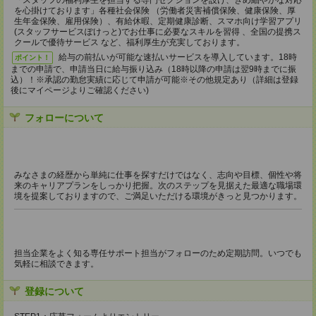
「スタッフの福利厚生を担当する専門セクションを設け、きめ細やかな対応
を心掛けております」各種社会保険 （労働者災害補償保険、健康保険、厚
生年金保険、雇用保険）、有給休暇、定期健康診断、スマホ向け学習アプリ
(スタッフサービスぽけっと)でお仕事に必要なスキルを習得 、全国の提携ス
クールで優待サービス など、福利厚生が充実しております。
給与の前払いが可能な速払いサービスを導入しています。18時
ポイント！
までの申請で、申請当日に給与振り込み（18時以降の申請は翌9時までに振
込）！※承認の勤怠実績に応じて申請が可能※その他規定あり（詳細は登録
後にマイページよりご確認ください)
フォローについて
みなさまの経歴から単純に仕事を探すだけではなく、志向や目標、個性や将
来のキャリアプランをしっかり把握。次のステップを見据えた最適な職場環
境を提案しておりますので、ご満足いただける環境がきっと見つかります。
担当企業をよく知る専任サポート担当がフォローのため定期訪問。いつでも
気軽に相談できます。
登録について