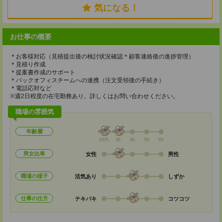
気になる！
お仕事の概要
＊お客様対応（見積提出後の検討状況確認＊顧客連絡後の進捗管理）
＊見積り作成
＊提案書作成のサポート
＊バックオフィスチームへの連携（注文受領後の手続き）
＊電話応対など
※週2日程度の在宅勤務あり。詳しくはお問い合わせください。
職場の雰囲気
年齢層
20代
30
40
50
60
男女比率
女性
男性
職場の様子
活気あり
しずか
仕事の仕方
テキパキ
コツコツ