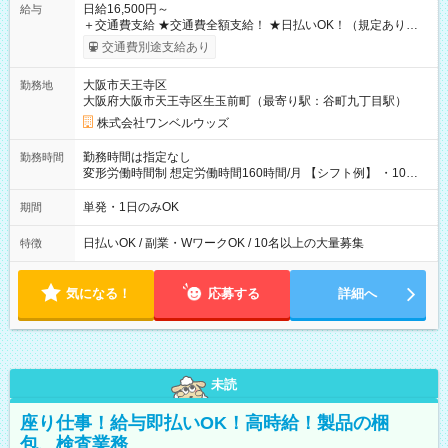
日給16,500円～
給与
＋交通費支給 ★交通費全額支給！ ★日払いOK！（規定あり） ┗
働いたその日に現金GET♪ お仕事後はコンビニATMから 日払
交通費別途支給あり
い分を引き落とせます！ 【試用期間】試用期間なし
大阪市天王寺区
勤務地
大阪府大阪市天王寺区生玉前町（最寄り駅：谷町九丁目駅）
株式会社ワンベルウッズ
勤務時間は指定なし
勤務時間
変形労働時間制 想定労働時間160時間/月 【シフト例】 ・10：
00～20：00
単発・1日のみOK
期間
日払いOK / 副業・WワークOK / 10名以上の大量募集
特徴
気になる！
応募する
詳細へ
未読
座り仕事！給与即払いOK！高時給！製品の梱
包、検査業務