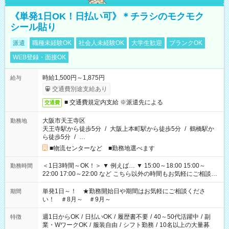
《単発1日OK！日払い可》＊チラシのモクモク
シール貼り
派遣
職種未経験OK
社会人未経験OK
大学生歓迎
ブランクOK
WEB登録・面接OK
時給1,500円～1,875円
給与
交通費別途支給あり
■ 交通費規定内支給 ※派遣先による
交通費
大阪市天王寺区
勤務地
天王寺駅から徒歩5分
/
大阪上本町駅から徒歩5分
/
鶴橋駅か
ら徒歩5分
/
…
■物流センターなど ■勤務地選べます
＜1日3時間～OK！＞ ▼ 例えば… ▼ 15:00～18:00 15:00～
勤務時間
22:00 17:00～22:00 など こちら以外の時間もお気軽にご相談く
ださい！
単発1日～！ ★勤務開始日や期間はお気軽にご相談くださ
期間
い！ ＃8月～ ＃9月～
週1日からOK
/
日払いOK
/
履歴書不要
/
40～50代活躍中
/
副
特徴
業・WワークOK
/
服装自由
/
シフト勤務
/
10名以上の大量募