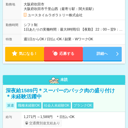
=17万5,680円 【試用期間】試用期間あり 試用期間の長さ：2ヶ
大阪府吹田市
勤務地
月 ※ 雇用形態と給与に、本採用時と異なる部分があります。 雇
大阪府吹田市千里山西（最寄り駅：関大前駅）
用形態：本採用時と同じです。 給与：時給 1,610円以上
ユースタイルラボラトリー株式会社
シフト制
勤務時間
1日あたりの実働時間：最大8時間/日 【夜勤】 22：00～翌9：
00 ※週1日～OK ／ 夜勤専従 ＊＊ 勤務時間例 ＊＊ ■22時か
ら翌7時 ■23時から翌8時 ■24時から翌9時 など ※上記の時間
週1日からOK / 日払いOK / 副業・WワークOK
特徴
内で8時間勤務（休憩1時間）ご利用者様により、時間は異なり
ます。 ※曜日固定（毎週同じ曜日での勤務となります）
気になる！
応募する
詳細へ
未読
深夜給1589円＊スーパーのパック肉の盛り付け
＊未経験活躍中
派遣
職種未経験OK
社会人未経験OK
ブランクOK
1,271円 ～1,589円 ＊日払いOK
給与
交通費別途支給あり