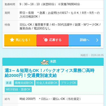
9：30～18：10（休憩60分） ※実働7時間40分
勤務時間
即日～長期 ＊急募：お盆明けの8/17～もＯＫ！8月～9月～の
期間
入社日相談OK！
日払いOK
/
履歴書不要
/
40～50代活躍中
/
副業・WワークOK
/
特徴
服装自由
/
電話対応なし
気になる！
応募する
詳細へ
掲載日：2026.08.05
未読
週3～＆短期もOK！バックオフィス業務〇高時
給2000円！交通費別途支給
派遣
職種未経験OK
社会人未経験OK
ブランクOK
WEB登録・面接OK
時給 2000円 ＊日払い・週払いOK（当社規定）
給与