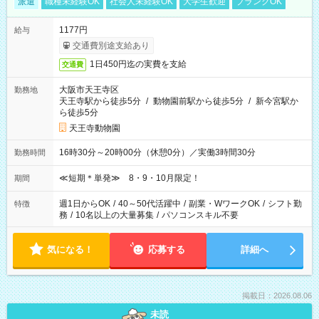
派遣
職種未経験OK
社会人未経験OK
大学生歓迎
ブランクOK
1177円
給与
交通費別途支給あり
1日450円迄の実費を支給
交通費
大阪市天王寺区
勤務地
天王寺駅から徒歩5分
/
動物園前駅から徒歩5分
/
新今宮駅か
ら徒歩5分
天王寺動物園
16時30分～20時00分（休憩0分）／実働3時間30分
勤務時間
≪短期＊単発≫ 8・9・10月限定！
期間
週1日からOK
/
40～50代活躍中
/
副業・WワークOK
/
シフト勤
特徴
務
/
10名以上の大量募集
/
パソコンスキル不要
気になる！
応募する
詳細へ
掲載日：2026.08.06
未読