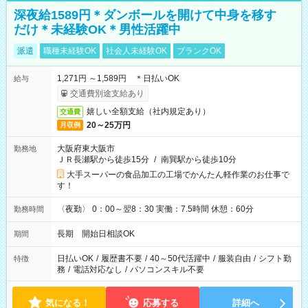
深夜給1589円＊ダンボールを開けて中身を移す
だけ＊未経験OK＊男性活躍中
派遣
職種未経験OK
社会人未経験OK
ブランクOK
1,271円 ～1,589円 ＊日払いOK
給与
交通費別途支給あり
嬉しい全額支給（社内規定あり）
交通費
20～25万円
月収例
大阪府東大阪市
勤務地
ＪＲ長瀬駅から徒歩15分
/
南巽駅から徒歩10分
大手スーパーの食品加工の工場でかんたん軽作業のお仕事で
す！
〈夜勤〉 0：00～翌8：30 実働：7.5時間 休憩：60分
勤務時間
長期 開始日相談OK
期間
日払いOK
/
履歴書不要
/
40～50代活躍中
/
服装自由
/
シフト勤
特徴
務
/
電話対応なし
/
パソコンスキル不要
気になる！
応募する
詳細へ