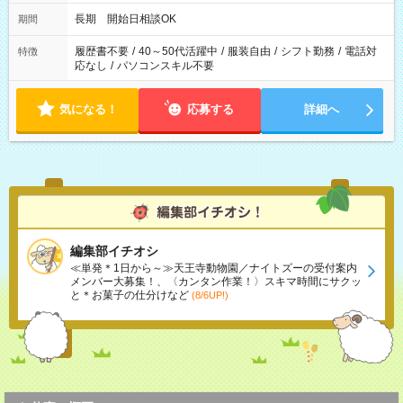
長期 開始日相談OK
期間
履歴書不要
/
40～50代活躍中
/
服装自由
/
シフト勤務
/
電話対
特徴
応なし
/
パソコンスキル不要
気になる！
応募する
詳細へ
編集部イチオシ
≪単発＊1日から～≫天王寺動物園／ナイトズーの受付案内
メンバー大募集！、〈カンタン作業！〉スキマ時間にサクッ
と＊お菓子の仕分けなど
(8/6UP!)