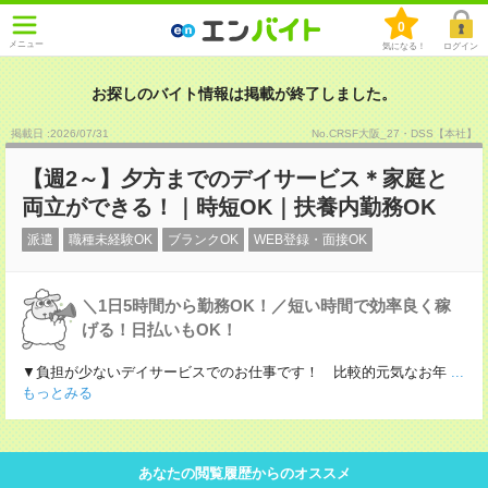
0
メニュー
気になる！
ログイン
お探しのバイト情報は掲載が終了しました。
掲載日 :2026
/
07
/
31
No.CRSF大阪_27・DSS【本社】
【週2～】夕方までのデイサービス＊家庭と
両立ができる！｜時短OK｜扶養内勤務OK
派遣
職種未経験OK
ブランクOK
WEB登録・面接OK
＼1日5時間から勤務OK！／短い時間で効率良く稼
げる！日払いもOK！
▼負担が少ないデイサービスでのお仕事です！ 比較的元気なお年
...
もっとみる
あなたの閲覧履歴からのオススメ