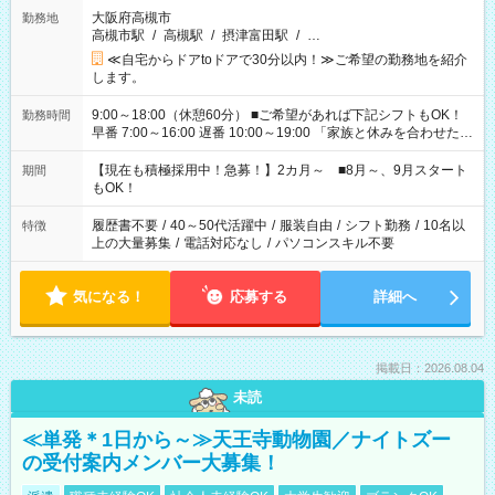
大阪府高槻市
勤務地
高槻市駅
/
高槻駅
/
摂津富田駅
/
…
≪自宅からドアtoドアで30分以内！≫ご希望の勤務地を紹介
します。
9:00～18:00（休憩60分） ■ご希望があれば下記シフトもOK！
勤務時間
早番 7:00～16:00 遅番 10:00～19:00 「家族と休みを合わせた
い」 「余裕を持って夕飯の準備がしたい」 「できれば残業はし
たくない」 など、ご希望を教えてくださいね。 ※Wワーク希望
【現在も積極採用中！急募！】2カ月～ ■8月～、9月スタート
期間
の方へ 今ご覧のお仕事で希望する勤務時間と、もう1つのお仕事
もOK！
の勤務時間。 合計で週40時間を超える場合は応募できません。
履歴書不要
/
40～50代活躍中
/
服装自由
/
シフト勤務
/
10名以
特徴
上の大量募集
/
電話対応なし
/
パソコンスキル不要
気になる！
応募する
詳細へ
掲載日：2026.08.04
未読
≪単発＊1日から～≫天王寺動物園／ナイトズー
の受付案内メンバー大募集！