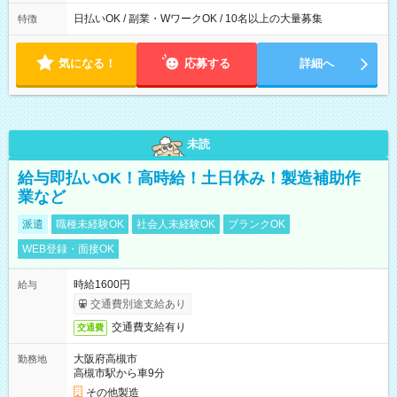
日払いOK / 副業・WワークOK / 10名以上の大量募集
特徴
気になる！
応募する
詳細へ
未読
給与即払いOK！高時給！土日休み！製造補助作
業など
派遣
職種未経験OK
社会人未経験OK
ブランクOK
WEB登録・面接OK
時給1600円
給与
交通費別途支給あり
交通費支給有り
交通費
大阪府高槻市
勤務地
高槻市駅から車9分
その他製造