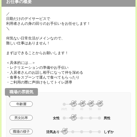
お仕事の概要
／
日勤だけのデイサービスで
利用者さんの身の回りのお手伝いをお任せします！
＼
何気ない日常生活がメインなので、
難しい仕事はありません！
まずはできることからお願いします！
＜具体的には…＞
・レクリエーションの準備やお手伝い
・入居者さんのお話し相手になって仲を深める
・食事をスプーンで運んで食べてもらったり
・ご利用の際に声掛けをしてトイレ誘導
職場の雰囲気
年齢層
20代
30
40
50
60
男女比率
女性
男性
職場の様子
活気あり
しずか