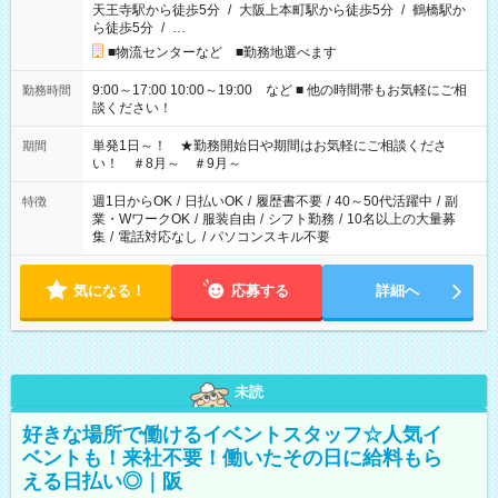
天王寺駅から徒歩5分
/
大阪上本町駅から徒歩5分
/
鶴橋駅か
ら徒歩5分
/
…
■物流センターなど ■勤務地選べます
9:00～17:00 10:00～19:00 など ■ 他の時間帯もお気軽にご相
勤務時間
談ください！
単発1日～！ ★勤務開始日や期間はお気軽にご相談くださ
期間
い！ ＃8月～ ＃9月～
週1日からOK
/
日払いOK
/
履歴書不要
/
40～50代活躍中
/
副
特徴
業・WワークOK
/
服装自由
/
シフト勤務
/
10名以上の大量募
集
/
電話対応なし
/
パソコンスキル不要
気になる！
応募する
詳細へ
未読
好きな場所で働けるイベントスタッフ☆人気イ
ベントも！来社不要！働いたその日に給料もら
える日払い◎｜阪