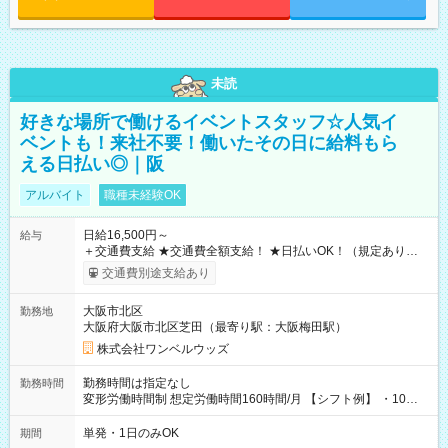
未読
好きな場所で働けるイベントスタッフ☆人気イ
ベントも！来社不要！働いたその日に給料もら
える日払い◎｜阪
アルバイト
職種未経験OK
日給16,500円～
給与
＋交通費支給 ★交通費全額支給！ ★日払いOK！（規定あり） ┗
働いたその日に現金GET♪ お仕事後はコンビニATMから 日払
交通費別途支給あり
い分を引き落とせます！ 【試用期間】試用期間なし
大阪市北区
勤務地
大阪府大阪市北区芝田（最寄り駅：大阪梅田駅）
株式会社ワンベルウッズ
勤務時間は指定なし
勤務時間
変形労働時間制 想定労働時間160時間/月 【シフト例】 ・10：
00～20：00
単発・1日のみOK
期間