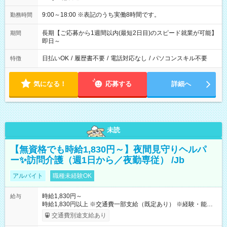
9:00～18:00 ※表記のうち実働8時間です。
勤務時間
長期【ご応募から1週間以内(最短2日目)のスピード就業が可能】
期間
即日～
日払いOK
/
履歴書不要
/
電話対応なし
/
パソコンスキル不要
特徴
気になる！
応募する
詳細へ
未読
【無資格でも時給1,830円～】夜間見守りヘルパ
ー✨訪問介護（週1日から／夜勤専従） /Jb
アルバイト
職種未経験OK
時給1,830円～
給与
時給1,830円以上 ※交通費一部支給（既定あり） ※経験・能力を
考慮して決定します 【収入例】 週1回勤務の場合：1,830円×8時
交通費別途支給あり
間×4回=5万8,560円 週3回勤務の場合：1,830円×8時間×12回