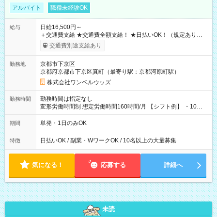
アルバイト
職種未経験OK
日給16,500円～
給与
＋交通費支給 ★交通費全額支給！ ★日払いOK！（規定あり） ┗
働いたその日に現金GET♪ お仕事後はコンビニATMから 日払
交通費別途支給あり
い分を引き落とせます！ 【試用期間】試用期間なし
京都市下京区
勤務地
京都府京都市下京区真町（最寄り駅：京都河原町駅）
株式会社ワンベルウッズ
勤務時間は指定なし
勤務時間
変形労働時間制 想定労働時間160時間/月 【シフト例】 ・10：
00～20：00
単発・1日のみOK
期間
日払いOK / 副業・WワークOK / 10名以上の大量募集
特徴
気になる！
応募する
詳細へ
未読