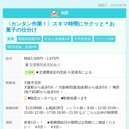
掲載日：2026.08.05
未読
〈カンタン作業！〉スキマ時間にサクッと＊お
菓子の仕分け
派遣
職種未経験OK
社会人未経験OK
大学生歓迎
ブランクOK
WEB登録・面接OK
時給1,500円～1,875円
給与
交通費別途支給あり
■ 交通費規定内支給 ※派遣先による
交通費
大阪市北区
勤務地
大阪駅から徒歩5分
/
大阪梅田(阪急線)駅から徒歩5分
/
梅田
(地下鉄)駅から徒歩5分
/
…
■物流センターなど ■勤務地選べます
【1日3時間～も相談OK!】 ＜シフト例＞ 9:00～12:00 10:00～
勤務時間
15:00 12:00～17:00 18:00～21:00 など こちら以外の時間帯も
お気軽にご相談ください！
単発1日～！ ★勤務開始日や期間はお気軽にご相談くださ
期間
い！ ＃8月～ ＃9月～