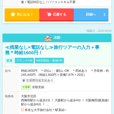
集
/
電話対応なし
/
パソコンスキル不要
気になる！
応募する
詳細へ
掲載日：2026.08.06
未読
≪残業なし×電話なし≫旅行ツアーの入力＋事
務＊時給1600円！
派遣
ブランクOK
WEB登録・面接OK
時給1600円 ＊日払い・週払いOK ＊昇給あり ＊月収例：約
給与
245,440円 （時給1,600円 × 実働7.67h × 20日）
交通費別途支給あり
全額支給
交通費
大阪市北区
勤務地
西梅田駅から徒歩2分
/
大阪駅から徒歩4分
/
大阪梅田(阪急線)
駅から徒歩6分
/
…
有名な大手旅行会社＊駅直結✨