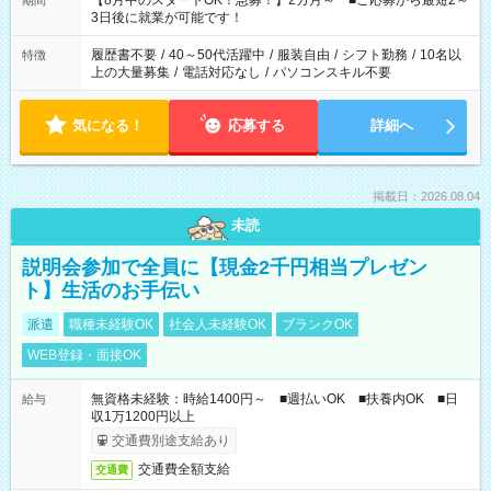
【8月中のスタートOK！急募！】2カ月～ ■ご応募から最短2～
期間
ね。 ※Wワーク希望の方へ 今ご覧のお仕事で希望する勤務時間
3日後に就業が可能です！
と、もう1つのお仕事の勤務時間。 合計で週40時間を超える場
合は応募できません。
履歴書不要
/
40～50代活躍中
/
服装自由
/
シフト勤務
/
10名以
特徴
上の大量募集
/
電話対応なし
/
パソコンスキル不要
気になる！
応募する
詳細へ
掲載日：2026.08.04
未読
説明会参加で全員に【現金2千円相当プレゼン
ト】生活のお手伝い
派遣
職種未経験OK
社会人未経験OK
ブランクOK
WEB登録・面接OK
無資格未経験：時給1400円～ ■週払いOK ■扶養内OK ■日
給与
収1万1200円以上
交通費別途支給あり
交通費全額支給
交通費