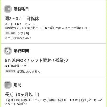
勤務曜日
週2～3 / 土日祝休
週2日～OK！（月～日）
※希望のシフトを毎月提出（日数と曜日の組み合わせや固定も可）
シフト制
休日休暇
※土日祝休みもOK！
勤務時間
5ｈ以内OK / シフト勤務 / 残業少
★1日5時間～OK！
残業はありません。
残業時間
期間
長期（3ヶ月以上）
【急募】即日勤務OK！中旬～など開始日相談可 ★まずはお試し2カ月～の
スタートも歓迎！