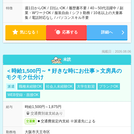
週1日からOK
/
日払いOK
/
履歴書不要
/
40～50代活躍中
/
副
特徴
業・WワークOK
/
服装自由
/
シフト勤務
/
10名以上の大量募
集
/
電話対応なし
/
パソコンスキル不要
気になる！
応募する
詳細へ
掲載日：2026.08.06
未読
＜時給1,500円～＊好きな時にお仕事＞文房具の
モクモク仕分け
派遣
職種未経験OK
社会人未経験OK
大学生歓迎
ブランクOK
WEB登録・面接OK
時給1,500円～1,875円
給与
交通費別途支給あり
■ 交通費規定内支給 ※派遣先による
交通費
大阪市天王寺区
勤務地