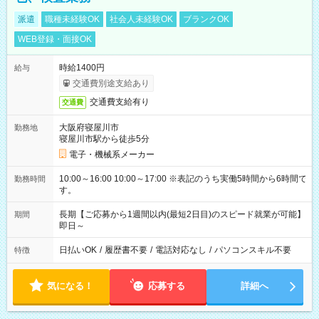
派遣
職種未経験OK
社会人未経験OK
ブランクOK
WEB登録・面接OK
時給1400円
給与
交通費別途支給あり
交通費支給有り
交通費
大阪府寝屋川市
勤務地
寝屋川市駅から徒歩5分
電子・機械系メーカー
10:00～16:00 10:00～17:00 ※表記のうち実働5時間から6時間で
勤務時間
す。
長期【ご応募から1週間以内(最短2日目)のスピード就業が可能】
期間
即日～
日払いOK
/
履歴書不要
/
電話対応なし
/
パソコンスキル不要
特徴
気になる！
応募する
詳細へ