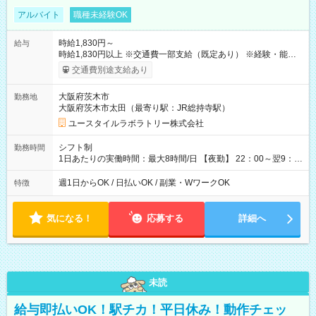
アルバイト
職種未経験OK
時給1,830円～
給与
時給1,830円以上 ※交通費一部支給（既定あり） ※経験・能力を
考慮して決定します 【収入例】 週1回勤務の場合：1,830円×8時
交通費別途支給あり
間×4回=5万8,560円 週3回勤務の場合：1,830円×8時間×12回
=17万5,680円 【試用期間】試用期間あり 試用期間の長さ：2ヶ
大阪府茨木市
勤務地
月 ※ 雇用形態と給与に、本採用時と異なる部分があります。 雇
大阪府茨木市太田（最寄り駅：JR総持寺駅）
用形態：本採用時と同じです。 給与：時給 1,610円以上
ユースタイルラボラトリー株式会社
シフト制
勤務時間
1日あたりの実働時間：最大8時間/日 【夜勤】 22：00～翌9：
00 ※週1日～OK ／ 夜勤専従 ＊＊ 勤務時間例 ＊＊ ■22時か
ら翌7時 ■23時から翌8時 ■24時から翌9時 など ※上記の時間
週1日からOK / 日払いOK / 副業・WワークOK
特徴
内で8時間勤務（休憩1時間）ご利用者様により、時間は異なり
ます。 ※曜日固定（毎週同じ曜日での勤務となります）
気になる！
応募する
詳細へ
未読
給与即払いOK！駅チカ！平日休み！動作チェッ