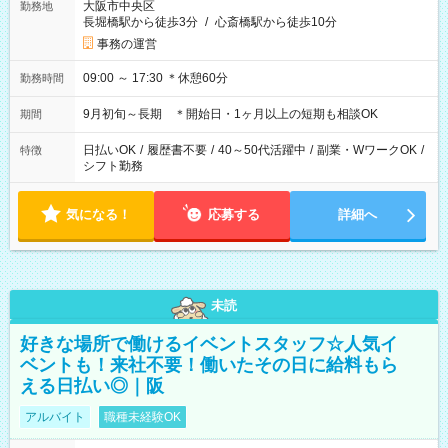
大阪市中央区
勤務地
長堀橋駅から徒歩3分
/
心斎橋駅から徒歩10分
事務の運営
09:00 ～ 17:30 ＊休憩60分
勤務時間
9月初旬～長期 ＊開始日・1ヶ月以上の短期も相談OK
期間
日払いOK
/
履歴書不要
/
40～50代活躍中
/
副業・WワークOK
/
特徴
シフト勤務
気になる！
応募する
詳細へ
未読
好きな場所で働けるイベントスタッフ☆人気イ
ベントも！来社不要！働いたその日に給料もら
える日払い◎｜阪
アルバイト
職種未経験OK