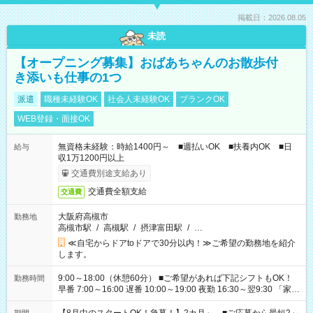
掲載日：2026.08.05
未読
【オープニング募集】おばあちゃんのお散歩付
き添いも仕事の1つ
派遣
職種未経験OK
社会人未経験OK
ブランクOK
WEB登録・面接OK
無資格未経験：時給1400円～ ■週払いOK ■扶養内OK ■日
給与
収1万1200円以上
交通費別途支給あり
交通費全額支給
交通費
大阪府高槻市
勤務地
高槻市駅
/
高槻駅
/
摂津富田駅
/
…
≪自宅からドアtoドアで30分以内！≫ご希望の勤務地を紹介
します。
9:00～18:00（休憩60分） ■ご希望があれば下記シフトもOK！
勤務時間
早番 7:00～16:00 遅番 10:00～19:00 夜勤 16:30～翌9:30 「家族
と休みを合わせたい」 「余裕を持って夕飯の準備がしたい」
「できれば残業はしたくない」 など、ご希望を教えてください