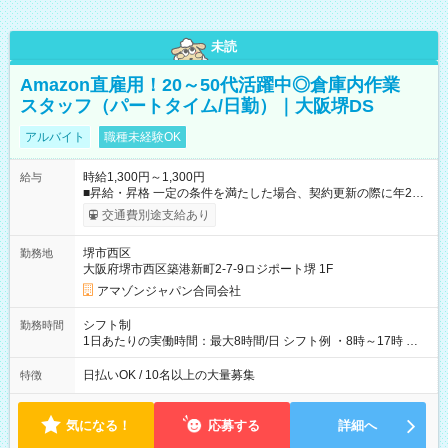
未読
Amazon直雇用！20～50代活躍中◎倉庫内作業
スタッフ（パートタイム/日勤）｜大阪堺DS
アルバイト
職種未経験OK
時給1,300円～1,300円
給与
■昇給・昇格 一定の条件を満たした場合、契約更新の際に年2回
まで昇給の機会があります。 ■正社員登用制度あり ※月末締/翌
交通費別途支給あり
月25日支払い ※時間外手当、別途支給 ※深夜割増賃金 (22:00～
翌5:00までは時給が25%UPします) ☆給与前払い制度有！
堺市西区
勤務地
☆Amazon直雇用で安定して働けます！ 【試用期間】試用期間
大阪府堺市西区築港新町2-7-9ロジポート堺 1F
あり 試用期間の長さ：1週間 雇用形態、給与は本採用時と同じ
です。
アマゾンジャパン合同会社
シフト制
勤務時間
1日あたりの実働時間：最大8時間/日 シフト例 ・8時～17時 ・
12時～21時
日払いOK / 10名以上の大量募集
特徴
気になる！
応募する
詳細へ