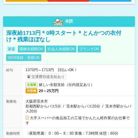
未読
深夜給1713円＊0時スタート＊とんかつの衣付
け＊残業ほぼなし
派遣
職種未経験OK
社会人未経験OK
ブランクOK
WEB登録・面接OK
1370円～1713円 日払いOK！
給与
交通費別途支給あり
嬉しい全額支給（社内規定あり）
交通費
20～25万円
月収例
大阪府茨木市
勤務地
彩都西駅からバス5分
/
茨木駅からバス20分
/
茨木市駅からバ
ス20分
大手スーパーの食品加工の工場でかんたん軽作業のお仕事で
す
〈夜勤専属〉 0：00～ 8：30 実働：7.5時間 休憩：60分
勤務時間