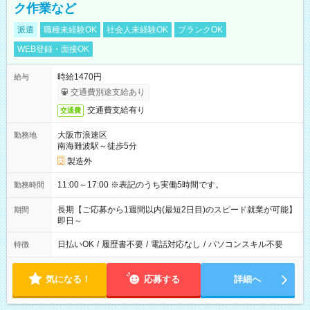
ク作業など
派遣
職種未経験OK
社会人未経験OK
ブランクOK
WEB登録・面接OK
時給1470円
給与
交通費別途支給あり
交通費支給有り
交通費
大阪市浪速区
勤務地
南海難波駅～徒歩5分
製造外
11:00～17:00 ※表記のうち実働5時間です。
勤務時間
長期【ご応募から1週間以内(最短2日目)のスピード就業が可能】
期間
即日～
日払いOK
/
履歴書不要
/
電話対応なし
/
パソコンスキル不要
特徴
気になる！
応募する
詳細へ