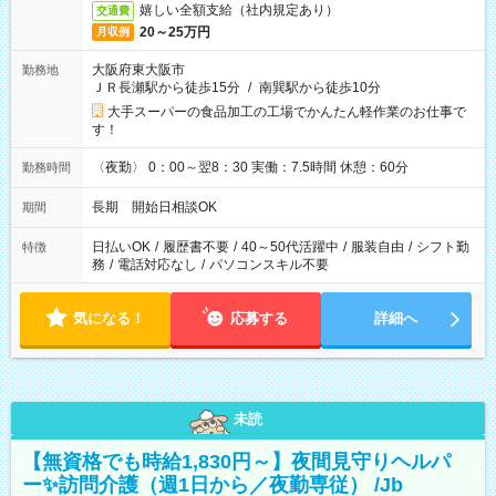
嬉しい全額支給（社内規定あり）
交通費
20～25万円
月収例
大阪府東大阪市
勤務地
ＪＲ長瀬駅から徒歩15分
/
南巽駅から徒歩10分
大手スーパーの食品加工の工場でかんたん軽作業のお仕事で
す！
〈夜勤〉 0：00～翌8：30 実働：7.5時間 休憩：60分
勤務時間
長期 開始日相談OK
期間
日払いOK
/
履歴書不要
/
40～50代活躍中
/
服装自由
/
シフト勤
特徴
務
/
電話対応なし
/
パソコンスキル不要
気になる！
応募する
詳細へ
未読
【無資格でも時給1,830円～】夜間見守りヘルパ
ー✨訪問介護（週1日から／夜勤専従） /Jb