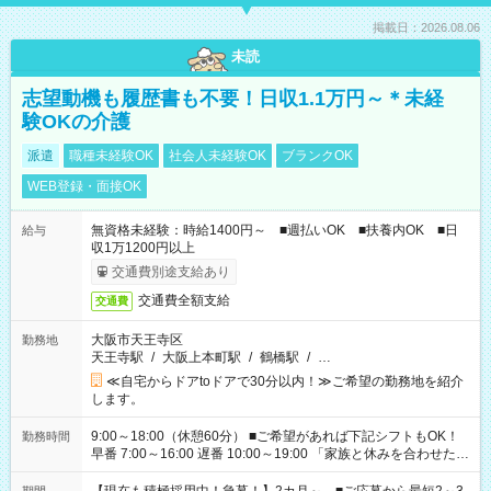
掲載日：2026.08.06
未読
志望動機も履歴書も不要！日収1.1万円～＊未経
験OKの介護
派遣
職種未経験OK
社会人未経験OK
ブランクOK
WEB登録・面接OK
無資格未経験：時給1400円～ ■週払いOK ■扶養内OK ■日
給与
収1万1200円以上
交通費別途支給あり
交通費全額支給
交通費
大阪市天王寺区
勤務地
天王寺駅
/
大阪上本町駅
/
鶴橋駅
/
…
≪自宅からドアtoドアで30分以内！≫ご希望の勤務地を紹介
します。
9:00～18:00（休憩60分） ■ご希望があれば下記シフトもOK！
勤務時間
早番 7:00～16:00 遅番 10:00～19:00 「家族と休みを合わせた
い」 「余裕を持って夕飯の準備がしたい」 「できれば残業はし
たくない」 など、ご希望を教えてくださいね。 ※Wワーク希望