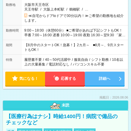
大阪市天王寺区
勤務地
天王寺駅
/
大阪上本町駅
/
鶴橋駅
/
…
≪自宅からドアtoドアで30分以内！≫ご希望の勤務地を紹介
します。
9:00～18:00（休憩60分） ■ご希望があれば下記シフトもOK！
勤務時間
早番 7:00～16:00 遅番 10:00～19:00 夜勤 16:30～翌9:30 「家族
と休みを合わせたい」 「余裕を持って夕飯の準備がしたい」
「できれば残業はしたくない」 など、ご希望を教えてください
【8月中のスタートOK！急募！】2カ月～ ■8月～、9月スター
期間
ね。 ※Wワーク希望の方へ 今ご覧のお仕事で希望する勤務時間
トもOK！
と、もう1つのお仕事の勤務時間。 合計で週40時間を超える場
合は応募できません。
履歴書不要
/
40～50代活躍中
/
服装自由
/
シフト勤務
/
10名以
特徴
上の大量募集
/
電話対応なし
/
パソコンスキル不要
気になる！
応募する
詳細へ
掲載日：2026.08.06
未読
【医療行為はナシ】時給1400円！病院で備品の
チェックなど