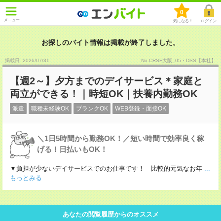
0
メニュー
気になる！
ログイン
お探しのバイト情報は掲載が終了しました。
掲載日 :2026
/
07
/
31
No.CRSF大阪_05・DSS【本社】
【週2～】夕方までのデイサービス＊家庭と
両立ができる！｜時短OK｜扶養内勤務OK
派遣
職種未経験OK
ブランクOK
WEB登録・面接OK
＼1日5時間から勤務OK！／短い時間で効率良く稼
げる！日払いもOK！
▼負担が少ないデイサービスでのお仕事です！ 比較的元気なお年
...
もっとみる
あなたの閲覧履歴からのオススメ