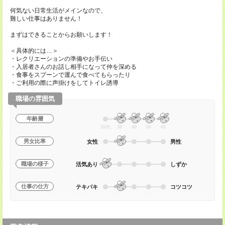
何気ない日常生活がメインなので、
難しい仕事はありません！
まずはできることからお願いします！
＜具体的には…＞
・レクリエーションの準備やお手伝い
・入居者さんのお話し相手になって仲を深める
・食事をスプーンで運んで食べてもらったり
・ご利用の際に声掛けをしてトイレ誘導
職場の雰囲気
年齢層
20代
30
40
50
60
男女比率
女性
男性
職場の様子
活気あり
しずか
仕事の仕方
テキパキ
コツコツ