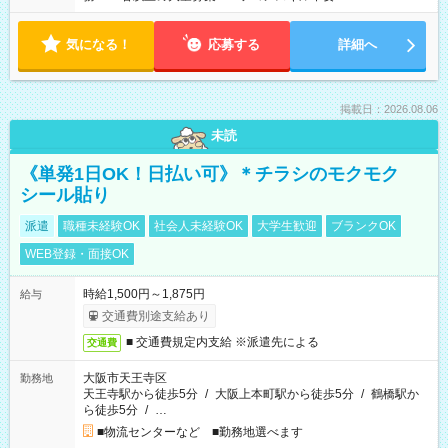
気になる！
応募する
詳細へ
掲載日：2026.08.06
未読
《単発1日OK！日払い可》＊チラシのモクモク
シール貼り
派遣
職種未経験OK
社会人未経験OK
大学生歓迎
ブランクOK
WEB登録・面接OK
時給1,500円～1,875円
給与
交通費別途支給あり
■ 交通費規定内支給 ※派遣先による
交通費
大阪市天王寺区
勤務地
天王寺駅から徒歩5分
/
大阪上本町駅から徒歩5分
/
鶴橋駅か
ら徒歩5分
/
…
■物流センターなど ■勤務地選べます