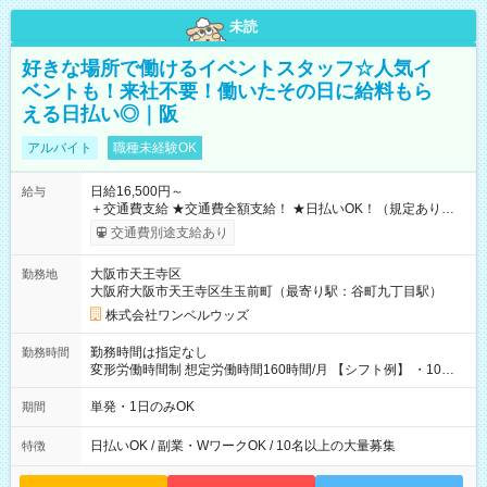
未読
好きな場所で働けるイベントスタッフ☆人気イ
ベントも！来社不要！働いたその日に給料もら
える日払い◎｜阪
アルバイト
職種未経験OK
日給16,500円～
給与
＋交通費支給 ★交通費全額支給！ ★日払いOK！（規定あり） ┗
働いたその日に現金GET♪ お仕事後はコンビニATMから 日払
交通費別途支給あり
い分を引き落とせます！ 【試用期間】試用期間なし
大阪市天王寺区
勤務地
大阪府大阪市天王寺区生玉前町（最寄り駅：谷町九丁目駅）
株式会社ワンベルウッズ
勤務時間は指定なし
勤務時間
変形労働時間制 想定労働時間160時間/月 【シフト例】 ・10：
00～20：00
単発・1日のみOK
期間
日払いOK / 副業・WワークOK / 10名以上の大量募集
特徴