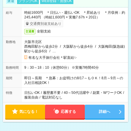
派遣
ブランクOK
WEB登録・面接OK
時給1600円 ＊日払い・週払いOK ＊昇給あり ＊月収例：約
給与
245,440円 （時給1,600円 × 実働7.67h × 20日）
交通費別途支給あり
全額支給
交通費
大阪市北区
勤務地
西梅田駅から徒歩2分
/
大阪駅から徒歩4分
/
大阪梅田(阪急線)
駅から徒歩6分
/
…
有名な大手旅行会社＊駅直結✨
9：30～18：10（休憩60分） ※実働7時間40分
勤務時間
即日～長期 ＊急募：お盆明けの8/17～もＯＫ！8月～9月～の
期間
入社日相談OK！
日払いOK
/
履歴書不要
/
40～50代活躍中
/
副業・WワークOK
/
特徴
服装自由
/
電話対応なし
気になる！
応募する
詳細へ