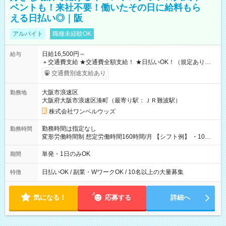
ベントも！来社不要！働いたその日に給料もら
える日払い◎｜阪
アルバイト
職種未経験OK
日給16,500円～
給与
＋交通費支給 ★交通費全額支給！ ★日払いOK！（規定あり） ┗
働いたその日に現金GET♪ お仕事後はコンビニATMから 日払
交通費別途支給あり
い分を引き落とせます！ 【試用期間】試用期間なし
大阪市浪速区
勤務地
大阪府大阪市浪速区湊町（最寄り駅：ＪＲ難波駅）
株式会社ワンベルウッズ
勤務時間は指定なし
勤務時間
変形労働時間制 想定労働時間160時間/月 【シフト例】 ・10：
00～20：00
単発・1日のみOK
期間
日払いOK / 副業・WワークOK / 10名以上の大量募集
特徴
気になる！
応募する
詳細へ