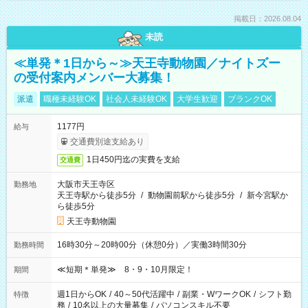
掲載日：2026.08.04
未読
≪単発＊1日から～≫天王寺動物園／ナイトズー
の受付案内メンバー大募集！
派遣
職種未経験OK
社会人未経験OK
大学生歓迎
ブランクOK
1177円
給与
交通費別途支給あり
1日450円迄の実費を支給
交通費
大阪市天王寺区
勤務地
天王寺駅から徒歩5分
/
動物園前駅から徒歩5分
/
新今宮駅か
ら徒歩5分
天王寺動物園
16時30分～20時00分（休憩0分）／実働3時間30分
勤務時間
≪短期＊単発≫ 8・9・10月限定！
期間
週1日からOK
/
40～50代活躍中
/
副業・WワークOK
/
シフト勤
特徴
務
/
10名以上の大量募集
/
パソコンスキル不要