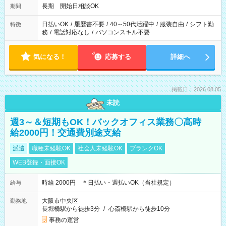
長期 開始日相談OK
期間
日払いOK
/
履歴書不要
/
40～50代活躍中
/
服装自由
/
シフト勤
特徴
務
/
電話対応なし
/
パソコンスキル不要
気になる！
応募する
詳細へ
掲載日：2026.08.05
未読
週3～＆短期もOK！バックオフィス業務〇高時
給2000円！交通費別途支給
派遣
職種未経験OK
社会人未経験OK
ブランクOK
WEB登録・面接OK
時給 2000円 ＊日払い・週払いOK（当社規定）
給与
大阪市中央区
勤務地
長堀橋駅から徒歩3分
/
心斎橋駅から徒歩10分
事務の運営