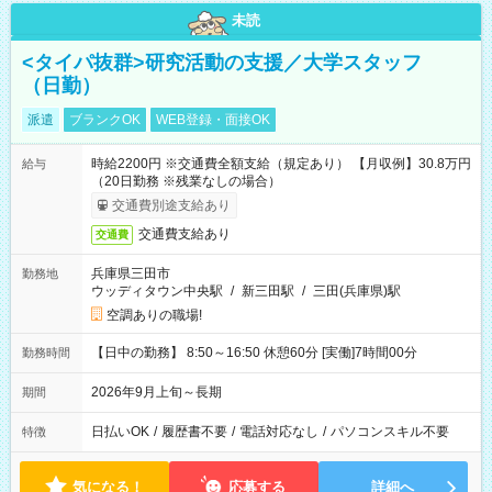
未読
<タイパ抜群>研究活動の支援／大学スタッフ
（日勤）
派遣
ブランクOK
WEB登録・面接OK
時給2200円 ※交通費全額支給（規定あり） 【月収例】30.8万円
給与
（20日勤務 ※残業なしの場合）
交通費別途支給あり
交通費支給あり
交通費
兵庫県三田市
勤務地
ウッディタウン中央駅
/
新三田駅
/
三田(兵庫県)駅
空調ありの職場!
【日中の勤務】 8:50～16:50 休憩60分 [実働]7時間00分
勤務時間
2026年9月上旬～長期
期間
日払いOK
/
履歴書不要
/
電話対応なし
/
パソコンスキル不要
特徴
気になる！
応募する
詳細へ