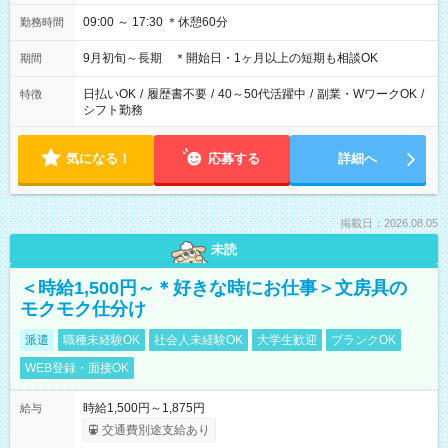
09:00 ～ 17:30 ＊休憩60分
勤務時間
9月初旬～長期 ＊開始日・1ヶ月以上の短期も相談OK
期間
日払いOK
/
履歴書不要
/
40～50代活躍中
/
副業・WワークOK
/
特徴
シフト勤務
気になる！
応募する
詳細へ
掲載日：2026.08.05
未読
＜時給1,500円～＊好きな時にお仕事＞文房具の
モクモク仕分け
派遣
職種未経験OK
社会人未経験OK
大学生歓迎
ブランクOK
WEB登録・面接OK
時給1,500円～1,875円
給与
交通費別途支給あり