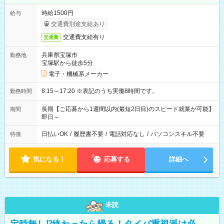
時給1500円
給与
交通費別途支給あり
交通費支給有り
交通費
兵庫県宝塚市
勤務地
宝塚駅から徒歩5分
電子・機械系メーカー
8:15～17:20 ※表記のうち実働8時間です。
勤務時間
長期【ご応募から1週間以内(最短2日目)のスピード就業が可能】
期間
即日～
日払いOK
/
履歴書不要
/
電話対応なし
/
パソコンスキル不要
特徴
気になる！
応募する
詳細へ
未読