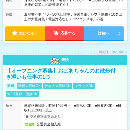
【現在も積極採用中！急募！】2カ月～ ■ご応募から最短2～3
期間
の方へ 今ご覧のお仕事で希望する勤務時間と、もう1つのお仕事
日後の就業も相談可能です！
の勤務時間。 合計で週40時間を超える場合は応募できません。
履歴書不要
/
40～50代活躍中
/
服装自由
/
シフト勤務
/
10名以
特徴
上の大量募集
/
電話対応なし
/
パソコンスキル不要
気になる！
応募する
詳細へ
掲載日：2026.08.06
未読
【オープニング募集】おばあちゃんのお散歩付
き添いも仕事の1つ
派遣
職種未経験OK
社会人未経験OK
ブランクOK
WEB登録・面接OK
無資格未経験：時給1400円～ ■週払いOK ■扶養内OK ■日
給与
収1万1200円以上
交通費別途支給あり
交通費全額支給
交通費