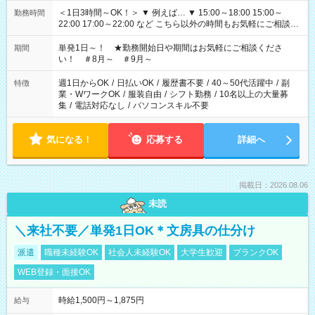
＜1日3時間～OK！＞ ▼ 例えば… ▼ 15:00～18:00 15:00～
勤務時間
22:00 17:00～22:00 など こちら以外の時間もお気軽にご相談く
ださい！
単発1日～！ ★勤務開始日や期間はお気軽にご相談くださ
期間
い！ ＃8月～ ＃9月～
週1日からOK
/
日払いOK
/
履歴書不要
/
40～50代活躍中
/
副
特徴
業・WワークOK
/
服装自由
/
シフト勤務
/
10名以上の大量募
集
/
電話対応なし
/
パソコンスキル不要
気になる！
応募する
詳細へ
掲載日：2026.08.06
未読
＼来社不要／単発1日OK＊文房具の仕分け
派遣
職種未経験OK
社会人未経験OK
大学生歓迎
ブランクOK
WEB登録・面接OK
時給1,500円～1,875円
給与