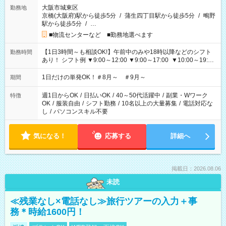
大阪市城東区
勤務地
京橋(大阪府)駅から徒歩5分
/
蒲生四丁目駅から徒歩5分
/
鴫野
駅から徒歩5分
/
…
■物流センターなど ■勤務地選べます
【1日3時間～も相談OK!】午前中のみや18時以降などのシフト
勤務時間
あり！ シフト例 ▼9:00～12:00 ▼9:00～17:00 ▼10:00～19:00
▼18:00～21:00
1日だけの単発OK！＃8月～ ＃9月～
期間
週1日からOK
/
日払いOK
/
40～50代活躍中
/
副業・Wワーク
特徴
OK
/
服装自由
/
シフト勤務
/
10名以上の大量募集
/
電話対応な
し
/
パソコンスキル不要
気になる！
応募する
詳細へ
掲載日：2026.08.06
未読
≪残業なし×電話なし≫旅行ツアーの入力＋事
務＊時給1600円！