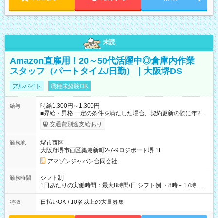
未読
Amazon直雇用！20～50代活躍中◎倉庫内作業
スタッフ（パートタイム/日勤）｜大阪堺DS
アルバイト
職種未経験OK
時給1,300円～1,300円
給与
■昇給・昇格 一定の条件を満たした場合、契約更新の際に年2回
まで昇給の機会があります。 ■正社員登用制度あり ※月末締/翌
交通費別途支給あり
月25日支払い ※時間外手当、別途支給 ※深夜割増賃金 (22:00～
翌5:00までは時給が25%UPします) ☆給与前払い制度有！
堺市西区
勤務地
☆Amazon直雇用で安定して働けます！ 【試用期間】試用期間
大阪府堺市西区築港新町2-7-9ロジポート堺 1F
あり 試用期間の長さ：1週間 雇用形態、給与は本採用時と同じ
です。
アマゾンジャパン合同会社
シフト制
勤務時間
1日あたりの実働時間：最大8時間/日 シフト例 ・8時～17時 ・
12時～21時
日払いOK / 10名以上の大量募集
特徴