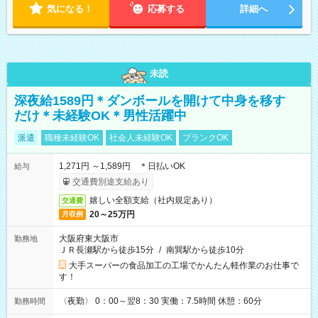
気になる！
応募する
詳細へ
未読
深夜給1589円＊ダンボールを開けて中身を移す
だけ＊未経験OK＊男性活躍中
派遣
職種未経験OK
社会人未経験OK
ブランクOK
1,271円 ～1,589円 ＊日払いOK
給与
交通費別途支給あり
嬉しい全額支給（社内規定あり）
交通費
20～25万円
月収例
大阪府東大阪市
勤務地
ＪＲ長瀬駅から徒歩15分
/
南巽駅から徒歩10分
大手スーパーの食品加工の工場でかんたん軽作業のお仕事で
す！
〈夜勤〉 0：00～翌8：30 実働：7.5時間 休憩：60分
勤務時間