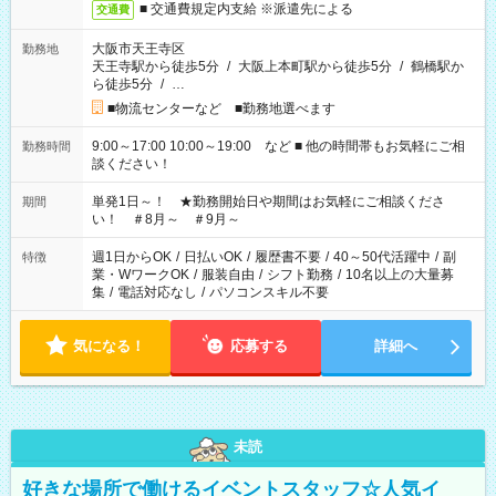
■ 交通費規定内支給 ※派遣先による
交通費
大阪市天王寺区
勤務地
天王寺駅から徒歩5分
/
大阪上本町駅から徒歩5分
/
鶴橋駅か
ら徒歩5分
/
…
■物流センターなど ■勤務地選べます
9:00～17:00 10:00～19:00 など ■ 他の時間帯もお気軽にご相
勤務時間
談ください！
単発1日～！ ★勤務開始日や期間はお気軽にご相談くださ
期間
い！ ＃8月～ ＃9月～
週1日からOK
/
日払いOK
/
履歴書不要
/
40～50代活躍中
/
副
特徴
業・WワークOK
/
服装自由
/
シフト勤務
/
10名以上の大量募
集
/
電話対応なし
/
パソコンスキル不要
気になる！
応募する
詳細へ
未読
好きな場所で働けるイベントスタッフ☆人気イ