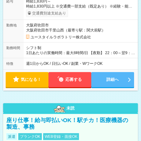
時給1,830円～
給与
時給1,830円以上 ※交通費一部支給（既定あり） ※経験・能力を
考慮して決定します 【収入例】 週1回勤務の場合：1,830円×8時
交通費別途支給あり
間×4回=5万8,560円 週3回勤務の場合：1,830円×8時間×12回
=17万5,680円 【試用期間】試用期間あり 試用期間の長さ：2ヶ
大阪府吹田市
勤務地
月 ※ 雇用形態と給与に、本採用時と異なる部分があります。 雇
大阪府吹田市千里山西（最寄り駅：関大前駅）
用形態：本採用時と同じです。 給与：時給 1,610円以上
ユースタイルラボラトリー株式会社
シフト制
勤務時間
1日あたりの実働時間：最大8時間/日 【夜勤】 22：00～翌9：
00 ※週1日～OK ／ 夜勤専従 ＊＊ 勤務時間例 ＊＊ ■22時か
ら翌7時 ■23時から翌8時 ■24時から翌9時 など ※上記の時間
週1日からOK / 日払いOK / 副業・WワークOK
特徴
内で8時間勤務（休憩1時間）ご利用者様により、時間は異なり
ます。 ※曜日固定（毎週同じ曜日での勤務となります）
気になる！
応募する
詳細へ
未読
座り仕事！給与即払いOK！駅チカ！医療機器の
製造、事務
派遣
ブランクOK
WEB登録・面接OK