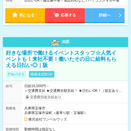
日払いOK
/
履歴書不要
/
電話対応なし
/
パソコンスキル不要
特徴
気になる！
応募する
詳細へ
未読
好きな場所で働けるイベントスタッフ☆人気イ
ベントも！来社不要！働いたその日に給料もら
える日払い◎｜阪
アルバイト
職種未経験OK
日給16,500円～
給与
＋交通費支給 ★交通費全額支給！ ★日払いOK！（規定あり） ┗
働いたその日に現金GET♪ お仕事後はコンビニATMから 日払
交通費別途支給あり
い分を引き落とせます！ 【試用期間】試用期間なし
兵庫県宝塚市
勤務地
兵庫県宝塚市栄町（最寄り駅：宝塚駅）
株式会社ワンベルウッズ
勤務時間は指定なし
勤務時間