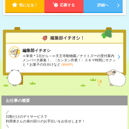
気になる！
応募する
詳細へ
編集部イチオシ
≪単発＊1日から～≫天王寺動物園／ナイトズーの受付案内
メンバー大募集！、〈カンタン作業！〉スキマ時間にサクッ
と＊お菓子の仕分けなど
(8/6UP!)
お仕事の概要
／
日勤だけのデイサービスで
利用者さんの身の回りのお手伝いをお任せします！
＼