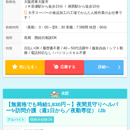
大阪府東大阪市
勤務地
ＪＲ長瀬駅から徒歩15分
/
南巽駅から徒歩10分
大手スーパーの食品加工の工場でかんたん軽作業のお仕事で
す！
〈夜勤〉 0：00～翌8：30 実働：7.5時間 休憩：60分
勤務時間
長期 開始日相談OK
期間
日払いOK
/
履歴書不要
/
40～50代活躍中
/
服装自由
/
シフト勤
特徴
務
/
電話対応なし
/
パソコンスキル不要
気になる！
応募する
詳細へ
未読
【無資格でも時給1,830円～】夜間見守りヘルパ
ー✨訪問介護（週1日から／夜勤専従） /Jb
アルバイト
職種未経験OK