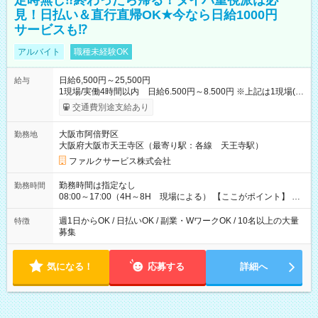
定時無し⁉終わったら帰る！タイパ重視派は必
見！日払い＆直行直帰OK★今なら日給1000円
サービスも⁉
アルバイト
職種未経験OK
日給6,500円～25,500円
給与
1現場/実働4時間以内 日給6.500円～8.500円 ※上記は1現場(実
働4時間以内)あたりの給与です ※基本は1日あたり2現場(実働8
交通費別途支給あり
時間以内)をお任せします。その場合の支給額は日給1,3000円で
す ★研修期間20日間は「1現場/実働4時間以内 日給6.000円
大阪市阿倍野区
勤務地
～」ですが、今なら初出勤をした人は採用祝いで【日給+1.000
大阪府大阪市天王寺区（最寄り駅：各線 天王寺駅）
円】のボーナスが！★（その他待遇に変更ありません） 現場に
よっては早く終わることもあり！ その場合も給与金額は変わり
ファルクサービス株式会社
ません！ ≪給与例≫ ・週1日勤務 ㈪～㈮は本業のため㈯のみ
1現場/6.500×2現場＝日給13.000円×4日 ＝月給52.000円 ・週6
勤務時間は指定なし
勤務時間
日でレギュラー勤務(勤続1年) 1現場/7.200×2現場＝日給14.400
08:00～17:00（4H～8H 現場による） 【ここがポイント】 ◆
円×24日 ＝月給345.600円 ☆さらに「3現場の日」「夜勤に出
給与の日給保障あり！ 「4時間の現場」が「1時間」で終わった
る」などをして月に40万以上を稼ぐ人も☆ ◆支払い方法：日払
時も給料変わらず！ 「4時間の現場」のお給料をお支払いします
週1日からOK / 日払いOK / 副業・WワークOK / 10名以上の大量
特徴
い・週払い・月3回払いが選択可能 【試用期間】試用期間なし
♪ 1日にたくさんの現場をこなせば、高収入を実現可能！
募集
気になる！
応募する
詳細へ