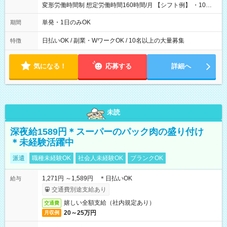
変形労働時間制 想定労働時間160時間/月 【シフト例】 ・10：
00～20：00
単発・1日のみOK
期間
日払いOK / 副業・WワークOK / 10名以上の大量募集
特徴
気になる！
応募する
詳細へ
未読
深夜給1589円＊スーパーのパック肉の盛り付け
＊未経験活躍中
派遣
職種未経験OK
社会人未経験OK
ブランクOK
1,271円 ～1,589円 ＊日払いOK
給与
交通費別途支給あり
嬉しい全額支給（社内規定あり）
交通費
20～25万円
月収例