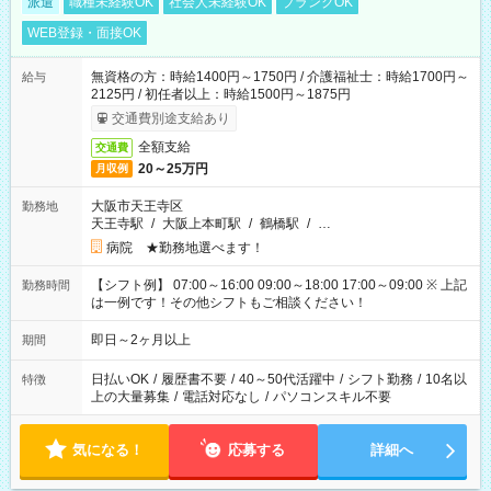
派遣
職種未経験OK
社会人未経験OK
ブランクOK
WEB登録・面接OK
無資格の方：時給1400円～1750円 / 介護福祉士：時給1700円～
給与
2125円 / 初任者以上：時給1500円～1875円
交通費別途支給あり
全額支給
交通費
20～25万円
月収例
大阪市天王寺区
勤務地
天王寺駅
/
大阪上本町駅
/
鶴橋駅
/
…
病院 ★勤務地選べます！
【シフト例】 07:00～16:00 09:00～18:00 17:00～09:00 ※ 上記
勤務時間
は一例です！その他シフトもご相談ください！
即日～2ヶ月以上
期間
日払いOK
/
履歴書不要
/
40～50代活躍中
/
シフト勤務
/
10名以
特徴
上の大量募集
/
電話対応なし
/
パソコンスキル不要
気になる！
応募する
詳細へ