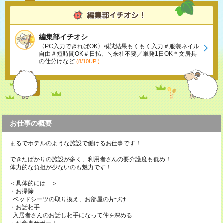
編集部イチオシ
〈PC入力できればOK〉模試結果もくもく入力＃服装ネイル
自由＃短時間OK＃日払、＼来社不要／単発1日OK＊文房具
の仕分けなど
(8/10UP!)
お仕事の概要
まるでホテルのような施設で働けるお仕事です！
できたばかりの施設が多く、利用者さんの要介護度も低め！
体力的な負担が少ないのも魅力です！
＜具体的には…＞
・お掃除
ベッドシーツの取り換え、お部屋の片づけ
・お話相手
入居者さんのお話し相手になって仲を深める