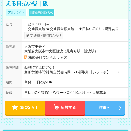
える日払い◎｜阪
アルバイト
職種未経験OK
日給16,500円～
給与
＋交通費支給 ★交通費全額支給！ ★日払いOK！（規定あり） ┗
働いたその日に現金GET♪ お仕事後はコンビニATMから 日払
交通費別途支給あり
い分を引き落とせます！ 【試用期間】試用期間なし
大阪市中央区
勤務地
大阪府大阪市中央区難波（最寄り駅：難波駅）
株式会社ワンベルウッズ
勤務時間は指定なし
勤務時間
変形労働時間制 想定労働時間160時間/月 【シフト例】 ・10：
00～20：00
単発・1日のみOK
期間
日払いOK / 副業・WワークOK / 10名以上の大量募集
特徴
気になる！
応募する
詳細へ