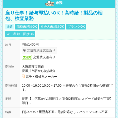
未読
座り仕事！給与即払いOK！高時給！製品の梱
包、検査業務
派遣
職種未経験OK
社会人未経験OK
ブランクOK
WEB登録・面接OK
時給1400円
給与
交通費別途支給あり
交通費支給有り
交通費
大阪府寝屋川市
勤務地
寝屋川市駅から徒歩5分
電子・機械系メーカー
10:00～16:00 10:00～17:00 ※表記のうち実働5時間から6時間で
勤務時間
す。
長期【ご応募から1週間以内(最短2日目)のスピード就業が可能】
期間
即日～
日払いOK
/
履歴書不要
/
電話対応なし
/
パソコンスキル不要
特徴