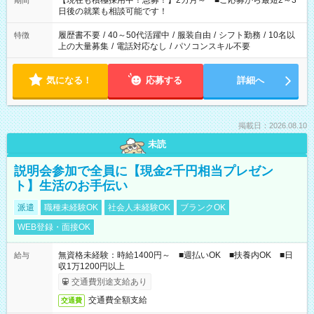
【現在も積極採用中！急募！】2カ月～ ■ご応募から最短2～3
期間
の方へ 今ご覧のお仕事で希望する勤務時間と、もう1つのお仕事
日後の就業も相談可能です！
の勤務時間。 合計で週40時間を超える場合は応募できません。
履歴書不要
/
40～50代活躍中
/
服装自由
/
シフト勤務
/
10名以
特徴
上の大量募集
/
電話対応なし
/
パソコンスキル不要
気になる！
応募する
詳細へ
掲載日：2026.08.10
未読
説明会参加で全員に【現金2千円相当プレゼン
ト】生活のお手伝い
派遣
職種未経験OK
社会人未経験OK
ブランクOK
WEB登録・面接OK
無資格未経験：時給1400円～ ■週払いOK ■扶養内OK ■日
給与
収1万1200円以上
交通費別途支給あり
交通費全額支給
交通費