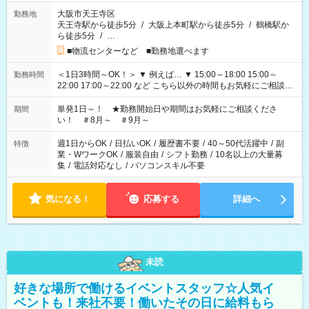
大阪市天王寺区
勤務地
天王寺駅から徒歩5分
/
大阪上本町駅から徒歩5分
/
鶴橋駅か
ら徒歩5分
/
…
■物流センターなど ■勤務地選べます
＜1日3時間～OK！＞ ▼ 例えば… ▼ 15:00～18:00 15:00～
勤務時間
22:00 17:00～22:00 など こちら以外の時間もお気軽にご相談く
ださい！
単発1日～！ ★勤務開始日や期間はお気軽にご相談くださ
期間
い！ ＃8月～ ＃9月～
週1日からOK
/
日払いOK
/
履歴書不要
/
40～50代活躍中
/
副
特徴
業・WワークOK
/
服装自由
/
シフト勤務
/
10名以上の大量募
集
/
電話対応なし
/
パソコンスキル不要
気になる！
応募する
詳細へ
未読
好きな場所で働けるイベントスタッフ☆人気イ
ベントも！来社不要！働いたその日に給料もら