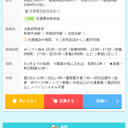
時給1700円～ 夜勤時給2060円～ 日収3万円～（夜勤時給
給与
2060円×15h）
交通費別途支給あり
交通費全額支給
交通費
大阪府和泉市
勤務地
和泉中央駅
/
和泉府中駅
/
北信太駅
/
…
介護施設や病院 ※ご自宅近辺からご案内可能
≪シフト例≫ 10:00～15:00（実働5時間） 12:00～17:00（実働
勤務時間
5時間） 17:00～翌10:00（実働15時間）など ご希望に応じて、
働く時間は調整できます！ お気軽に担当へ相談ください！
3ヵ月までの短期 ※職場が気に入れば、長期もOK！ ★急募！
期間
即日勤務もOK！
週1日からOK
/
日払いOK
/
履歴書不要
/
40～50代活躍中
/
副
特徴
業・WワークOK
/
シフト勤務
/
10名以上の大量募集
/
電話対応
なし
/
パソコンスキル不要
気になる！
応募する
詳細へ
未読