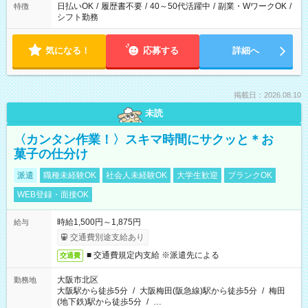
日払いOK
/
履歴書不要
/
40～50代活躍中
/
副業・WワークOK
/
特徴
シフト勤務
気になる！
応募する
詳細へ
掲載日：2026.08.10
未読
〈カンタン作業！〉スキマ時間にサクッと＊お
菓子の仕分け
派遣
職種未経験OK
社会人未経験OK
大学生歓迎
ブランクOK
WEB登録・面接OK
時給1,500円～1,875円
給与
交通費別途支給あり
■ 交通費規定内支給 ※派遣先による
交通費
大阪市北区
勤務地
大阪駅から徒歩5分
/
大阪梅田(阪急線)駅から徒歩5分
/
梅田
(地下鉄)駅から徒歩5分
/
…