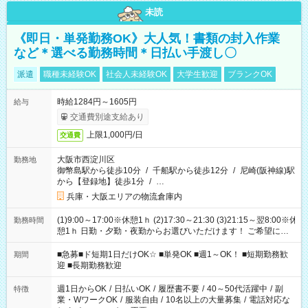
未読
《即日・単発勤務OK》大人気！書類の封入作業
など＊選べる勤務時間＊日払い手渡し〇
派遣
職種未経験OK
社会人未経験OK
大学生歓迎
ブランクOK
時給1284円～1605円
給与
交通費別途支給あり
上限1,000円/日
交通費
大阪市西淀川区
勤務地
御幣島駅から徒歩10分
/
千船駅から徒歩12分
/
尼崎(阪神線)駅
から【登録地】徒歩1分
/
…
兵庫・大阪エリアの物流倉庫内
(1)9:00～17:00※休憩1ｈ (2)17:30～21:30 (3)21:15～翌8:00※休
勤務時間
憩1ｈ 日勤・夕勤・夜勤からお選びいただけます！ ご希望に合
わせて働けるお仕事です(*^^*) 【その他選べる勤務時間】 8-17
時/9-17時/9-18時/10-18時/11-21時/18-22時/20-翌4時/21-翌5
■急募■ド短期1日だけOK☆ ■単発OK ■週1～OK！ ■短期勤務歓
期間
時/22-翌6時/0-翌8時 ご自身のご都合で選んで頂ける完全自由シ
迎 ■長期勤務歓迎
フト！
週1日からOK
/
日払いOK
/
履歴書不要
/
40～50代活躍中
/
副
特徴
業・WワークOK
/
服装自由
/
10名以上の大量募集
/
電話対応な