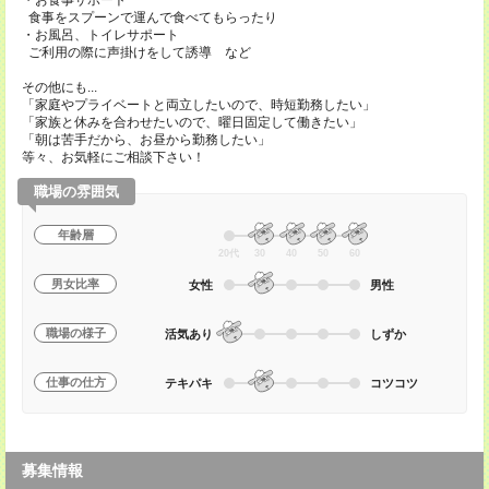
・お食事サポート
食事をスプーンで運んで食べてもらったり
・お風呂、トイレサポート
ご利用の際に声掛けをして誘導 など
その他にも...
「家庭やプライベートと両立したいので、時短勤務したい」
「家族と休みを合わせたいので、曜日固定して働きたい」
「朝は苦手だから、お昼から勤務したい」
等々、お気軽にご相談下さい！
職場の雰囲気
年齢層
20代
30
40
50
60
男女比率
女性
男性
職場の様子
活気あり
しずか
仕事の仕方
テキパキ
コツコツ
募集情報