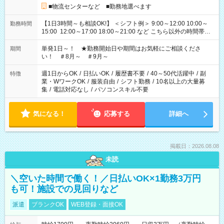
■物流センターなど ■勤務地選べます
【1日3時間～も相談OK!】 ＜シフト例＞ 9:00～12:00 10:00～
勤務時間
15:00 12:00～17:00 18:00～21:00 など こちら以外の時間帯も
お気軽にご相談ください！
単発1日～！ ★勤務開始日や期間はお気軽にご相談くださ
期間
い！ ＃8月～ ＃9月～
週1日からOK
/
日払いOK
/
履歴書不要
/
40～50代活躍中
/
副
特徴
業・WワークOK
/
服装自由
/
シフト勤務
/
10名以上の大量募
集
/
電話対応なし
/
パソコンスキル不要
気になる！
応募する
詳細へ
掲載日：2026.08.08
未読
＼空いた時間で働く！／日払いOK×1勤務3万円
も可！施設での見回りなど
派遣
ブランクOK
WEB登録・面接OK