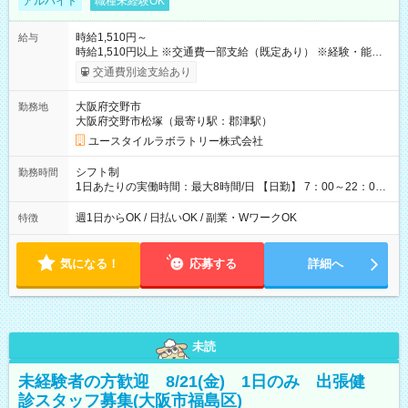
アルバイト
職種未経験OK
時給1,510円～
給与
時給1,510円以上 ※交通費一部支給（既定あり） ※経験・能力を
考慮して決定します 【収入例】 週1回勤務の場合：1,510円×8時
交通費別途支給あり
間×4回=4万8,320円 週3回勤務の場合：1,510円×8時間×12回
=14万4,960円 週5回勤務の場合：1,510円×8時間×20回=24万
大阪府交野市
勤務地
1,600円 【試用期間】試用期間あり 試用期間の長さ：2ヶ月
大阪府交野市松塚（最寄り駅：郡津駅）
※ 雇用形態と給与に、本採用時と異なる部分があります。 雇用
形態：本採用時と同じです。 給与：時給 1,180円以上
ユースタイルラボラトリー株式会社
シフト制
勤務時間
1日あたりの実働時間：最大8時間/日 【日勤】 7：00～22：00
の間で4～8時間勤務（休憩時間は法定通り） ※週1日～OK ／ 1
日4時間から勤務OK ／ 夜勤なし ＊＊ 勤務時間例 ＊＊ ■7時
週1日からOK / 日払いOK / 副業・WワークOK
特徴
から11時 ■9時から18時 ■17時から21時 など ※訪問先により
変動 ※曜日固定（毎週同じ曜日勤務）
気になる！
応募する
詳細へ
未読
未経験者の方歓迎 8/21(金) 1日のみ 出張健
診スタッフ募集(大阪市福島区)