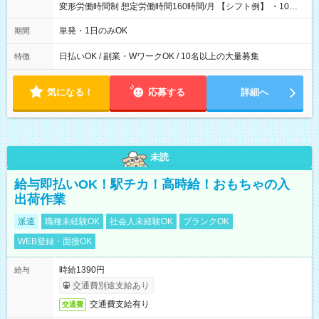
変形労働時間制 想定労働時間160時間/月 【シフト例】 ・10：
00～20：00
単発・1日のみOK
期間
日払いOK / 副業・WワークOK / 10名以上の大量募集
特徴
気になる！
応募する
詳細へ
未読
給与即払いOK！駅チカ！高時給！おもちゃの入
出荷作業
派遣
職種未経験OK
社会人未経験OK
ブランクOK
WEB登録・面接OK
時給1390円
給与
交通費別途支給あり
交通費支給有り
交通費