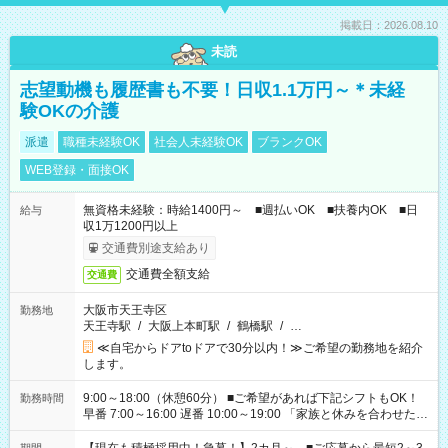
掲載日：2026.08.10
未読
志望動機も履歴書も不要！日収1.1万円～＊未経
験OKの介護
派遣
職種未経験OK
社会人未経験OK
ブランクOK
WEB登録・面接OK
無資格未経験：時給1400円～ ■週払いOK ■扶養内OK ■日
給与
収1万1200円以上
交通費別途支給あり
交通費全額支給
交通費
大阪市天王寺区
勤務地
天王寺駅
/
大阪上本町駅
/
鶴橋駅
/
…
≪自宅からドアtoドアで30分以内！≫ご希望の勤務地を紹介
します。
9:00～18:00（休憩60分） ■ご希望があれば下記シフトもOK！
勤務時間
早番 7:00～16:00 遅番 10:00～19:00 「家族と休みを合わせた
い」 「余裕を持って夕飯の準備がしたい」 「できれば残業はし
たくない」 など、ご希望を教えてくださいね。 ※Wワーク希望