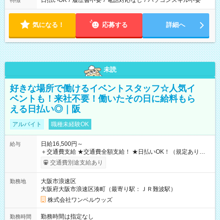
日払いOK
/
履歴書不要
/
電話対応なし
/
パソコンスキル不要
特徴
気になる！
応募する
詳細へ
未読
好きな場所で働けるイベントスタッフ☆人気イ
ベントも！来社不要！働いたその日に給料もら
える日払い◎｜阪
アルバイト
職種未経験OK
日給16,500円～
給与
＋交通費支給 ★交通費全額支給！ ★日払いOK！（規定あり） ┗
働いたその日に現金GET♪ お仕事後はコンビニATMから 日払
交通費別途支給あり
い分を引き落とせます！ 【試用期間】試用期間なし
大阪市浪速区
勤務地
大阪府大阪市浪速区湊町（最寄り駅：ＪＲ難波駅）
株式会社ワンベルウッズ
勤務時間は指定なし
勤務時間