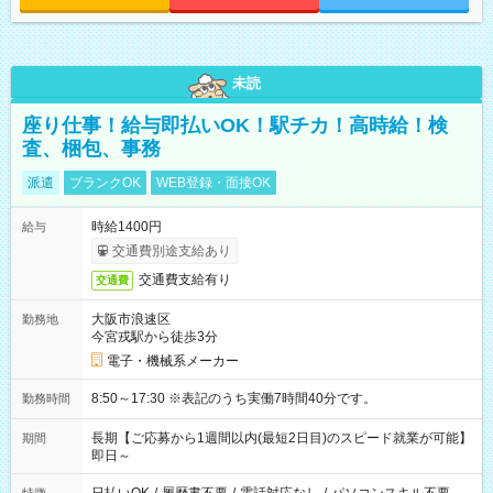
未読
座り仕事！給与即払いOK！駅チカ！高時給！検
査、梱包、事務
派遣
ブランクOK
WEB登録・面接OK
時給1400円
給与
交通費別途支給あり
交通費支給有り
交通費
大阪市浪速区
勤務地
今宮戎駅から徒歩3分
電子・機械系メーカー
8:50～17:30 ※表記のうち実働7時間40分です。
勤務時間
長期【ご応募から1週間以内(最短2日目)のスピード就業が可能】
期間
即日～