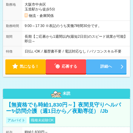
大阪市中央区
勤務地
玉造駅から徒歩5分
物流・倉庫関係
9:00～17:30 ※表記のうち実働7時間30分です。
勤務時間
長期【ご応募から1週間以内(最短2日目)のスピード就業が可能】
期間
即日～
日払いOK
/
履歴書不要
/
電話対応なし
/
パソコンスキル不要
特徴
気になる！
応募する
詳細へ
未読
【無資格でも時給1,830円～】夜間見守りヘルパ
ー✨訪問介護（週1日から／夜勤専従） /Jb
アルバイト
職種未経験OK
時給1,830円～
給与