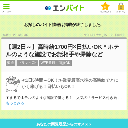
0
メニュー
気になる！
ログイン
お探しのバイト情報は掲載が終了しました。
掲載日 :2026
/
08
/
02
No.CRSF大阪_15・SK【本社】
【週2日～】高時給1700円×日払いOK＊ホテ
ルのような施設でお話相手や掃除など
派遣
ブランクOK
WEB登録・面接OK
≪1日5時間～OK！≫業界最高水準の高時給でとに
かく稼げる！日払いもOK！
▼まるでホテルのような施設で働ける！ 人気の「サービス付き高
...
もっとみる
あなたの閲覧履歴からのオススメ