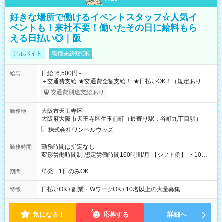
好きな場所で働けるイベントスタッフ☆人気イ
ベントも！来社不要！働いたその日に給料もら
える日払い◎｜阪
アルバイト
職種未経験OK
日給16,500円～
給与
＋交通費支給 ★交通費全額支給！ ★日払いOK！（規定あり） ┗
働いたその日に現金GET♪ お仕事後はコンビニATMから 日払
交通費別途支給あり
い分を引き落とせます！ 【試用期間】試用期間なし
大阪市天王寺区
勤務地
大阪府大阪市天王寺区生玉前町（最寄り駅：谷町九丁目駅）
株式会社ワンベルウッズ
勤務時間は指定なし
勤務時間
変形労働時間制 想定労働時間160時間/月 【シフト例】 ・10：
00～20：00
単発・1日のみOK
期間
日払いOK / 副業・WワークOK / 10名以上の大量募集
特徴
気になる！
応募する
詳細へ