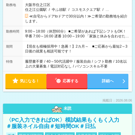
大阪市住之江区
勤務地
住之江公園駅
/
中ふ頭駅
/
コスモスクエア駅
/
…
≪自宅からドアtoドアで30分以内！≫ご希望の勤務地を紹介
します。
9:00～18:00（休憩60分） ■ご希望があれば下記シフトもOK！
勤務時間
早番 7:00～16:00 遅番 10:00～19:00 「家族と休みを合わせた
い」 「余裕を持って夕飯の準備がしたい」 「できれば残業はし
たくない」 など、ご希望を教えてくださいね。 ※Wワーク希望
【現在も積極採用中！急募！】2カ月～ ■ご応募から最短2～3
期間
の方へ 今ご覧のお仕事で希望する勤務時間と、もう1つのお仕事
日後の就業も相談可能です！
の勤務時間。 合計で週40時間を超える場合は応募できません。
履歴書不要
/
40～50代活躍中
/
服装自由
/
シフト勤務
/
10名以
特徴
上の大量募集
/
電話対応なし
/
パソコンスキル不要
気になる！
応募する
詳細へ
掲載日：2026.08.06
未読
〈PC入力できればOK〉模試結果もくもく入力
＃服装ネイル自由＃短時間OK＃日払