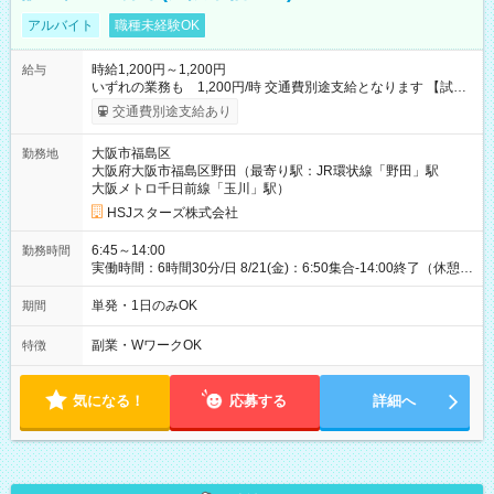
アルバイト
職種未経験OK
時給1,200円～1,200円
給与
いずれの業務も 1,200円/時 交通費別途支給となります 【試用
期間】試用期間なし
交通費別途支給あり
大阪市福島区
勤務地
大阪府大阪市福島区野田（最寄り駅：JR環状線「野田」駅
大阪メトロ千日前線「玉川」駅）
HSJスターズ株式会社
6:45～14:00
勤務時間
実働時間：6時間30分/日 8/21(金)：6:50集合-14:00終了（休憩
45分)
単発・1日のみOK
期間
副業・WワークOK
特徴
気になる！
応募する
詳細へ