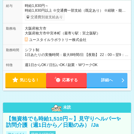
時給1,830円～
給与
時給1,830円以上 ※交通費一部支給（既定あり） ※経験・能力を
考慮して決定します 【収入例】 週1回勤務の場合：1,830円×8時
交通費別途支給あり
間×4回=5万8,560円 週3回勤務の場合：1,830円×8時間×12回
=17万5,680円 【試用期間】試用期間あり 試用期間の長さ：2ヶ
大阪府枚方市
勤務地
月 ※ 雇用形態と給与に、本採用時と異なる部分があります。 雇
大阪府枚方市中宮本町（最寄り駅：宮之阪駅）
用形態：本採用時と同じです。 給与：時給 1,610円以上
ユースタイルラボラトリー株式会社
シフト制
勤務時間
1日あたりの実働時間：最大8時間/日 【夜勤】 22：00～翌9：
00 ※週1日～OK ／ 夜勤専従 ＊＊ 勤務時間例 ＊＊ ■22時か
ら翌7時 ■23時から翌8時 ■24時から翌9時 など ※上記の時間
週1日からOK / 日払いOK / 副業・WワークOK
特徴
内で8時間勤務（休憩1時間）ご利用者様により、時間は異なり
ます。 ※曜日固定（毎週同じ曜日での勤務となります）
気になる！
応募する
詳細へ
未読
【無資格でも時給1,510円～】見守りヘルパー✨
訪問介護（週1日から／日勤のみ） /Ja