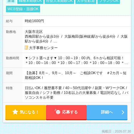
派遣
職種未経験OK
社会人未経験OK
大学生歓迎
ブランクOK
WEB登録・面接OK
時給1600円
給与
大阪市北区
勤務地
西梅田駅から徒歩3分
/
大阪梅田(阪神線)駅から徒歩4分
/
大阪
駅から徒歩4分
/
…
大手事務センター
▼シフト選べます▼ 10：00～19：00 内、6ｈから相談可能！
勤務時間
＊10：00～16：00 ＊10：00～17：00 ＊10：00～18：00 ＊
11：00～19：00 ＊12：00～19：00 ＊13：00～19：00
【急募】8月～、9月～、10月～ ご相談OKです ＃2カ月～短
期間
期相談OK！
日払いOK
/
履歴書不要
/
40～50代活躍中
/
副業・WワークOK
/
特徴
服装自由
/
シフト勤務
/
10名以上の大量募集
/
電話対応なし
/
パ
ソコンスキル不要
気になる！
応募する
詳細へ
掲載日：2026.07.30