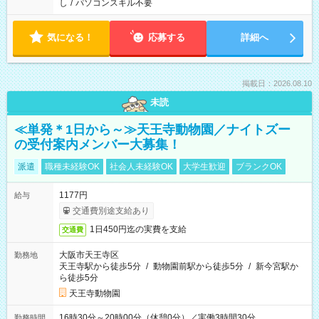
し
/
パソコンスキル不要
気になる！
応募する
詳細へ
掲載日：2026.08.10
未読
≪単発＊1日から～≫天王寺動物園／ナイトズー
の受付案内メンバー大募集！
派遣
職種未経験OK
社会人未経験OK
大学生歓迎
ブランクOK
1177円
給与
交通費別途支給あり
1日450円迄の実費を支給
交通費
大阪市天王寺区
勤務地
天王寺駅から徒歩5分
/
動物園前駅から徒歩5分
/
新今宮駅か
ら徒歩5分
天王寺動物園
16時30分～20時00分（休憩0分）／実働3時間30分
勤務時間