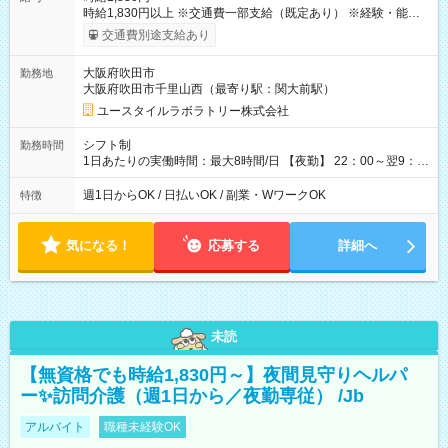
時給1,830円以上 ※交通費一部支給（既定あり） ※経験・能力を
考慮して決定します 【収入例】 週1回勤務の場合：1,830円×8時
交通費別途支給あり
間×4回=5万8,560円 週3回勤務の場合：1,830円×8時間×12回
=17万5,680円 【試用期間】試用期間あり 試用期間の長さ：2ヶ
大阪府吹田市
勤務地
月 ※ 雇用形態と給与に、本採用時と異なる部分があります。 雇
大阪府吹田市千里山西（最寄り駅：関大前駅）
用形態：本採用時と同じです。 給与：時給 1,610円以上
ユースタイルラボラトリー株式会社
シフト制
勤務時間
1日あたりの実働時間：最大8時間/日 【夜勤】 22：00～翌9：
00 ※週1日～OK ／ 夜勤専従 ＊＊ 勤務時間例 ＊＊ ■22時か
ら翌7時 ■23時から翌8時 ■24時から翌9時 など ※上記の時間
週1日からOK / 日払いOK / 副業・WワークOK
特徴
内で8時間勤務（休憩1時間）ご利用者様により、時間は異なり
ます。 ※曜日固定（毎週同じ曜日での勤務となります）
気になる！
応募する
詳細へ
未読
【無資格でも時給1,830円～】夜間見守りヘルパ
ー✨訪問介護（週1日から／夜勤専従） /Jb
アルバイト
職種未経験OK