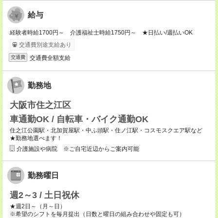
給与
経験者時給1700円～ 介護福祉士時給1750円～ ★日払い/週払いOK
交通費別途支給あり
交通費全額支給
交通費
勤務地
大阪市住之江区
車通勤OK / 自転車・バイク通勤OK
住之江公園駅・北加賀屋駅・中ふ頭駅・住ノ江駅・コスモスクエア駅など
★勤務地選べます！
介護施設や病院 ※ご自宅近辺からご案内可能
勤務曜日
週2～3 / 土日祝休
★週2日～（月～日）
※希望のシフトを毎月提出（日数と曜日の組み合わせや固定も可）