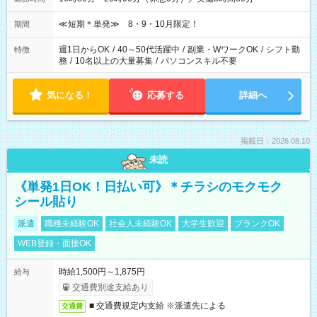
≪短期＊単発≫ 8・9・10月限定！
期間
週1日からOK
/
40～50代活躍中
/
副業・WワークOK
/
シフト勤
特徴
務
/
10名以上の大量募集
/
パソコンスキル不要
気になる！
応募する
詳細へ
掲載日：2026.08.10
未読
《単発1日OK！日払い可》＊チラシのモクモク
シール貼り
派遣
職種未経験OK
社会人未経験OK
大学生歓迎
ブランクOK
WEB登録・面接OK
時給1,500円～1,875円
給与
交通費別途支給あり
■ 交通費規定内支給 ※派遣先による
交通費