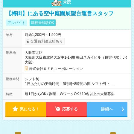
未読
【梅田】にある空中庭園展望台運営スタッフ
アルバイト
職種未経験OK
時給1,200円～1,500円
給与
交通費別途支給あり
大阪市北区
勤務地
大阪府大阪市北区大淀中1-1-88 梅田スカイビル（最寄り駅：JR
大阪）
株式会社ＫＦＢコーポレーション
シフト制
勤務時間
1日あたりの実働時間：5時間~8時間の間 シフト例 ・
9:30~18:00 実働7.5時間 ・9:30~14:30 実働5時間 ・
16:00~21:30 実働5.5時間
週1日からOK / 副業・WワークOK / 10名以上の大量募集
特徴
気になる！
応募する
詳細へ