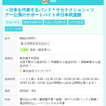
未読
＜日本を代表するバンド＊サカナクション＞ツ
アー公演のサポートバイト＠日本武道館
アルバイト
職種未経験OK
社会人未経験OK
大学生歓迎
ブランクOK
時給1250円～
給与
交通費別途支給あり
支給（規定有り）
交通費
東京都千代田区
勤務地
九段下駅から徒歩5分
/
竹橋駅から徒歩10分
/
神保町駅から徒
歩15分
/
…
株式会社ライブパワー
＜シフト例＞ 9:00～22:30 12:30～22:00 15:30～21:00 12:30～
勤務時間
19:00 12:30～22:00 上記の時間から好きな時間を選べます！ ※
時間は変更となる可能性があります
9月8日・9日
期間
週1日からOK
/
履歴書不要
/
副業・WワークOK
/
シフト勤務
/
特徴
電話対応なし
/
パソコンスキル不要