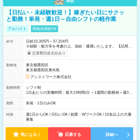
未読
【日払い・未経験歓迎！】稼ぎたい日にサクッ
と勤務！単発・週1日～自由シフトの軽作業
アルバイト
職種未経験OK
日給10,305円～37,204円
給与
※経験・能力等を考慮の上、加給・優遇いたします。 【試用期
間】試用期間なし
交通費別途支給あり
東京都墨田区
勤務地
東京都墨田区東向島
アシストワーク株式会社
シフト制
勤務時間
1日あたりの実働時間：最大15時間/日 ＜1週間の勤務例＞週3回
勤務 勤務：月・水・金 休み：火・木・土・日 好きな時にお仕事
可能です！ ※1日あたりの最大実働時間は日勤、夜勤共に勤務し
単発・1日のみOK
期間
た時間になります。
週1日からOK / 日払いOK / 副業・WワークOK / 10名以上の大量
特徴
募集
気になる！
応募する
詳細へ