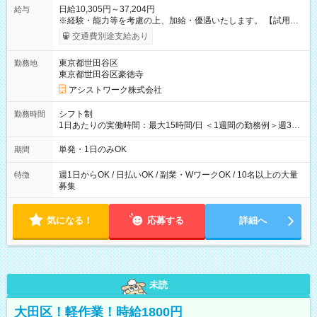
日給10,305円～37,204円
給与
※経験・能力等を考慮の上、加給・優遇いたします。 【試用期
間】試用期間なし
交通費別途支給あり
東京都世田谷区
勤務地
東京都世田谷区豪徳寺
アシストワーク株式会社
シフト制
勤務時間
1日あたりの実働時間：最大15時間/日 ＜1週間の勤務例＞週3回
勤務 勤務：月・水・金 休み：火・木・土・日 好きな時にお仕事
可能です！ ※1日あたりの最大実働時間は日勤、夜勤共に勤務し
単発・1日のみOK
期間
た時間になります。
週1日からOK / 日払いOK / 副業・WワークOK / 10名以上の大量
特徴
募集
気になる！
応募する
詳細へ
未読
大田区！軽作業！時給1800円