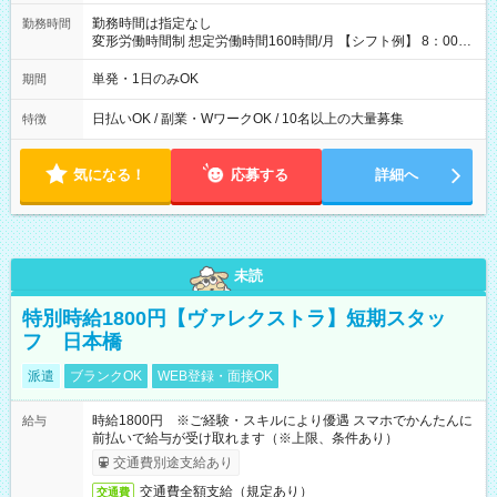
勤務時間は指定なし
勤務時間
変形労働時間制 想定労働時間160時間/月 【シフト例】 8：00～
17：00 9：00～19：00 10：00～20：00 10：30～19：30
単発・1日のみOK
期間
日払いOK / 副業・WワークOK / 10名以上の大量募集
特徴
気になる！
応募する
詳細へ
未読
特別時給1800円【ヴァレクストラ】短期スタッ
フ 日本橋
派遣
ブランクOK
WEB登録・面接OK
時給1800円 ※ご経験・スキルにより優遇 スマホでかんたんに
給与
前払いで給与が受け取れます（※上限、条件あり）
交通費別途支給あり
交通費全額支給（規定あり）
交通費