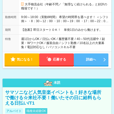
大手物流会社（年齢不問／「無理なく続けられる」と好評の
職場です！）
9:00～18:00（実動8時間） 希望の時間帯を選べます！ ＜シフト
勤務時間
例＞ ・8：30～12：00 ・10：00～19：00 ・17：00～22：00
・13：00～22：00 ・22：00～翌6：00 など
【急募】即日スタートＯＫ！ 単発1日のみから働けます。
期間
週1日からOK
/
日払いOK
/
履歴書不要
/
40～50代活躍中
/
副
特徴
業・WワークOK
/
服装自由
/
シフト勤務
/
10名以上の大量募
集
/
電話対応なし
/
パソコンスキル不要
気になる！
応募する
詳細へ
未読
サマソニなど人気音楽イベントも！好きな場所
で働ける☆来社不要！働いたその日に給料もら
える日払い/T1
アルバイト
職種未経験OK