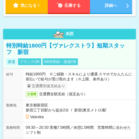
気になる！
応募する
詳細へ
未読
特別時給1800円【ヴァレクストラ】短期スタッ
フ 新宿
派遣
ブランクOK
WEB登録・面接OK
時給1800円 ※ご経験・スキルにより優遇 スマホでかんたんに
給与
前払いで給与が受け取れます（※上限、条件あり）
交通費別途支給あり
交通費全額支給（規定あり）
交通費
東京都新宿区
勤務地
新宿三丁目駅から徒歩2分
/
新宿(東京メトロ)駅
Valextra
09:30～20:30 実働7.5時間／休憩1.5時間 営業時間に合わせた
勤務時間
シフト制