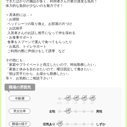
できたばかりの施設が多く、利用者さんの要介護度も低め！
体力的な負担が少ないのも魅力です！
＜具体的には…＞
・お掃除
ベッドシーツの取り換え、お部屋の片づけ
・お話相手
入居者さんのお話し相手になって仲を深める
・お食事サポート
食事をスプーンで運んで食べてもらったり
・お風呂、トイレサポート
ご利用の際に声掛けをして誘導 など
その他にも...
「家庭やプライベートと両立したいので、時短勤務したい」
「家族と休みを合わせたいので、曜日固定して働きたい」
「朝は苦手だから、お昼から勤務したい」
等々、お気軽にご相談下さい！
職場の雰囲気
年齢層
20代
30
40
50
60
男女比率
女性
男性
職場の様子
活気あり
しずか