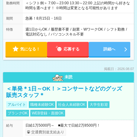
＜シフト例＞ 7:00～23:00 13:30～22:00 上記の時間から好きな
勤務時間
時間を選べます！ ※時間は変更となる可能性があります
急募！8月15日・16日
期間
週1日からOK
/
履歴書不要
/
副業・WワークOK
/
シフト勤務
/
特徴
電話対応なし
/
パソコンスキル不要
気になる！
応募する
詳細へ
掲載日：2026.08.07
未読
＜単発＊1日～OK！＞コンサートなどのグッズ
販売スタッフ＊
アルバイト
職種未経験OK
社会人未経験OK
大学生歓迎
ブランクOK
WEB登録・面接OK
日給1万5000円～ ■最大で日給2万8500円！
給与
交通費別途支給あり