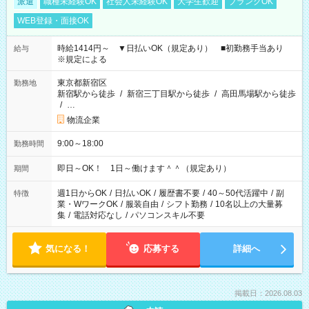
派遣
職種未経験OK
社会人未経験OK
大学生歓迎
ブランクOK
WEB登録・面接OK
時給1414円～ ▼日払いOK（規定あり） ■初勤務手当あり
給与
※規定による
東京都新宿区
勤務地
新宿駅から徒歩
/
新宿三丁目駅から徒歩
/
高田馬場駅から徒歩
/
…
物流企業
9:00～18:00
勤務時間
即日～OK！ 1日～働けます＾＾（規定あり）
期間
週1日からOK
/
日払いOK
/
履歴書不要
/
40～50代活躍中
/
副
特徴
業・WワークOK
/
服装自由
/
シフト勤務
/
10名以上の大量募
集
/
電話対応なし
/
パソコンスキル不要
気になる！
応募する
詳細へ
掲載日：2026.08.03