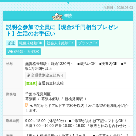
掲載日：2026.08.03
未読
説明会参加で全員に【現金2千円相当プレゼン
ト】生活のお手伝い
派遣
職種未経験OK
社会人未経験OK
ブランクOK
WEB登録・面接OK
無資格未経験：時給1330円～ ■週払いOK ■扶養内OK ■日
給与
収1万640円以上
交通費別途支給あり
交通費全額支給
交通費
千葉市花見川区
勤務地
幕張駅
/
幕張本郷駅
/
新検見川駅
/
…
≪自宅からドアtoドアで30分以内！≫ご希望の勤務地を紹介
します。
9:00～18:00（休憩60分） ■ご希望があれば下記シフトもOK！
勤務時間
早番 7:00～16:00 遅番 10:00～19:00 「家族と休みを合わせた
い」 「余裕を持って夕飯の準備がしたい」 「できれば残業はし
たくない」 など、ご希望を教えてくださいね。 ※Wワーク希望