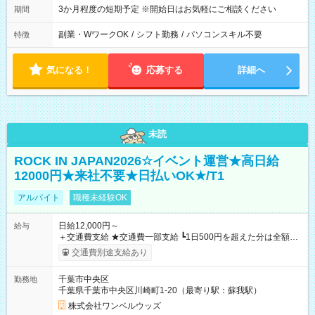
3か月程度の短期予定 ※開始日はお気軽にご相談ください
期間
副業・WワークOK
/
シフト勤務
/
パソコンスキル不要
特徴
気になる！
応募する
詳細へ
未読
ROCK IN JAPAN2026☆イベント運営★高日給
12000円★来社不要★日払いOK★/T1
アルバイト
職種未経験OK
日給12,000円～
給与
＋交通費支給 ★交通費一部支給 ┗1日500円を超えた分は全額支
給！ ※往復500円以内の方は自己負担となります ★日払いOK！
交通費別途支給あり
（規定あり） ┗働いたその日に現金GET♪ お仕事後はコンビニ
ATMから 日払い分を引き落とせます！ 【試用期間】試用期間
千葉市中央区
勤務地
なし
千葉県千葉市中央区川崎町1-20（最寄り駅：蘇我駅）
株式会社ワンベルウッズ