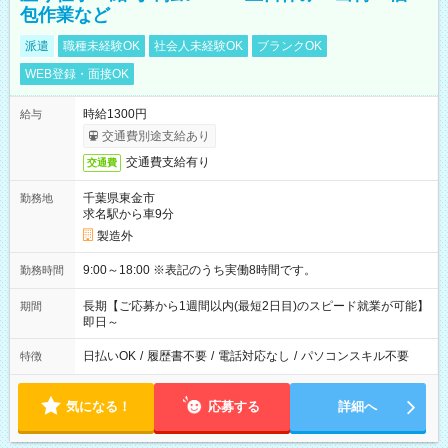
包作業など
派遣
職種未経験OK
社会人未経験OK
ブランクOK
WEB登録・面接OK
時給1300円
給与
交通費別途支給あり
交通費支給有り
交通費
千葉県東金市
勤務地
求名駅から車9分
製造外
9:00～18:00 ※表記のうち実働8時間です。
勤務時間
長期【ご応募から1週間以内(最短2日目)のスピード就業が可能】
期間
即日～
日払いOK
/
履歴書不要
/
電話対応なし
/
パソコンスキル不要
特徴
気になる！
応募する
詳細へ