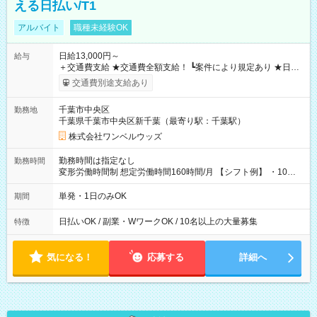
える日払い/T1
アルバイト
職種未経験OK
日給13,000円～
給与
＋交通費支給 ★交通費全額支給！ ┗案件により規定あり ★日払
いOK！（規定あり） ┗働いたその日に現金GET♪ お仕事後はコ
交通費別途支給あり
ンビニATMから 日払い分を引き落とせます！ 【試用期間】試
用期間なし
千葉市中央区
勤務地
千葉県千葉市中央区新千葉（最寄り駅：千葉駅）
株式会社ワンベルウッズ
勤務時間は指定なし
勤務時間
変形労働時間制 想定労働時間160時間/月 【シフト例】 ・10：
00～20：00
単発・1日のみOK
期間
日払いOK / 副業・WワークOK / 10名以上の大量募集
特徴
気になる！
応募する
詳細へ