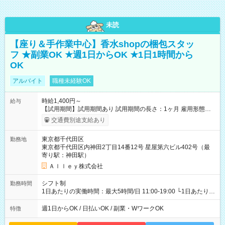
未読
【座り＆手作業中心】香水shopの梱包スタッ
フ ★副業OK ★週1日からOK ★1日1時間から
OK
アルバイト
職種未経験OK
時給1,400円～
給与
【試用期間】試用期間あり 試用期間の長さ：1ヶ月 雇用形態、
給与は本採用時と同じです。
交通費別途支給あり
東京都千代田区
勤務地
東京都千代田区内神田2丁目14番12号 星屋第六ビル402号（最
寄り駅：神田駅）
Ａｌｌｅｙ株式会社
シフト制
勤務時間
1日あたりの実働時間：最大5時間/日 11:00-19:00 └1日あたりの
実働時間：1-5時間 └上記の時間帯内であれば、いつでも勤務可
能！ └平日・土曜日の中で、お好きな曜日でご勤務いただけま
週1日からOK / 日払いOK / 副業・WワークOK
特徴
す！ 【シフト例】 ・11:00～14:00 ・16:30～19:00 ・13:00～
18:00 などのように、自由な働き方が可能なお仕事です！