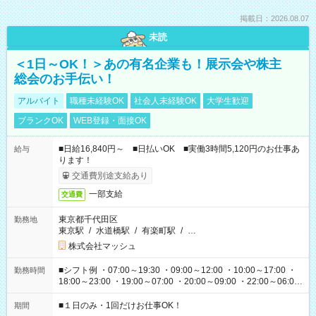
掲載日：2026.08.07
未読
＜1日～OK！＞あの有名企業も！展示会や株主
総会のお手伝い！
アルバイト
職種未経験OK
社会人未経験OK
大学生歓迎
ブランクOK
WEB登録・面接OK
■日給16,840円～ ■日払いOK ■実働3時間5,120円のお仕事あ
給与
ります！
交通費別途支給あり
一部支給
交通費
東京都千代田区
勤務地
東京駅
/
水道橋駅
/
有楽町駅
/
…
株式会社マッシュ
■シフト例 ・07:00～19:30 ・09:00～12:00 ・10:00～17:00 ・
勤務時間
18:00～23:00 ・19:00～07:00 ・20:00～09:00 ・22:00～06:00
etc ★最短で3時間で5,120円のお仕事から 15時間で2万円近く稼
げるお仕事も！ ご希望のお時間に合わせてご紹介！ ※シフトは
■１日のみ・1回だけお仕事OK！
期間
現場によって異なります。 ※勿論、休憩時間はあるのでご安心