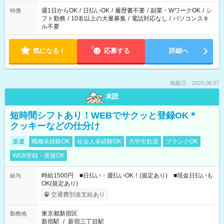
ください！
週1日からOK
/
日払いOK
/
履歴書不要
/
副業・WワークOK
/
シ
特徴
フト勤務
/
10名以上の大量募集
/
電話対応なし
/
パソコンスキ
ル不要
気になる！
応募する
詳細へ
掲載日：2026.08.07
未読
短時間シフトあり！WEBでサクッと登録OK＊
クッキーなどの仕分け
派遣
職種未経験OK
社会人未経験OK
大学生歓迎
ブランクOK
WEB登録・面接OK
時給1500円 ■日払い・週払いOK！(規定あり) ■現金日払いも
給与
OK(規定あり)
交通費別途支給あり
東京都新宿区
勤務地
新宿駅
/
新宿三丁目駅