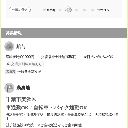
仕事の仕方
テキパキ
コツコツ
募集情報
給与
経験者時給1900円～ 介護福祉士時給1950円～ ★日払い/週払いOK
交通費別途支給あり
交通費全額支給
交通費
勤務地
千葉市美浜区
車通勤OK / 自転車・バイク通勤OK
海浜幕張駅・稲毛海岸駅・検見川浜駅・幕張豊砂駅など ★勤務地選べま
す！
介護施設や病院 ※ご自宅近辺からご案内可能