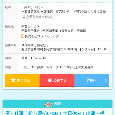
日給12,000円～
給与
＋交通費支給 ★交通費一部支給 ┗1日500円を超えた分は全額支
給！ ※往復500円以内の方は自己負担となります ★日払いOK！
交通費別途支給あり
（規定あり） ┗働いたその日に現金GET♪ お仕事後はコンビニ
ATMから 日払い分を引き落とせます！ 【試用期間】試用期間
千葉市中央区
勤務地
なし
千葉県千葉市中央区新千葉（最寄り駅：千葉駅）
株式会社ワンベルウッズ
勤務時間は指定なし
勤務時間
変形労働時間制 想定労働時間160時間/月 【シフト例】 12：00
～22：00
単発・1日のみOK
期間
日払いOK / 副業・WワークOK / 10名以上の大量募集
特徴
気になる！
応募する
詳細へ
未読
座り仕事！給与即払いOK！土日休み！出荷・梱