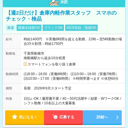
未読
【週2日だけ】倉庫内軽作業スタッフ スマホの
チェック・検品
派遣
職種未経験OK
ブランクOK
WEB登録・面接OK
時給1400円 ※実働8時間を超える勤務、22時～翌5時勤務の場
給与
合25％割増：時給1750円
千葉県船橋市
勤務地
南船橋駅から徒歩10分程度
スマートフォンを取り扱う倉庫
(1)9:00～18:00（実働8時間） (2)10:00～18:00（実働7時間）
勤務時間
(3)10:00～17:00（実働6時間） ※時間帯選べます ※休憩60分
長期 2026年9月スタート予定
期間
日払いOK
/
履歴書不要
/
40～50代活躍中
/
副業・WワークOK
/
特徴
シフト勤務
/
10名以上の大量募集
気になる！
応募する
詳細へ