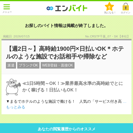
0
メニュー
気になる！
ログイン
お探しのバイト情報は掲載が終了しました。
掲載日 :2026
/
07
/
15
No.CRSTF千葉_07・SK【本社】
【週2日～】高時給1900円×日払いOK＊ホテ
ルのような施設でお話相手や掃除など
派遣
ブランクOK
WEB登録・面接OK
≪1日5時間～OK！≫業界最高水準の高時給でとに
かく稼げる！日払いもOK！
▼まるでホテルのような施設で働ける！ 人気の「サービス付き高
...
もっとみる
あなたの閲覧履歴からのオススメ