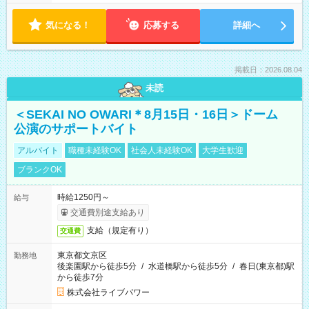
気になる！
応募する
詳細へ
掲載日：2026.08.04
未読
＜SEKAI NO OWARI＊8月15日・16日＞ドーム
公演のサポートバイト
アルバイト
職種未経験OK
社会人未経験OK
大学生歓迎
ブランクOK
時給1250円～
給与
交通費別途支給あり
支給（規定有り）
交通費
東京都文京区
勤務地
後楽園駅から徒歩5分
/
水道橋駅から徒歩5分
/
春日(東京都)駅
から徒歩7分
株式会社ライブパワー