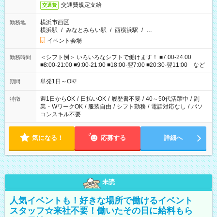
交通費規定支給
交通費
横浜市西区
勤務地
横浜駅
/
みなとみらい駅
/
西横浜駅
/
…
イベント会場
＜シフト例＞ いろいろなシフトで働けます！ ■7:00-24:00
勤務時間
■8:00-21:00 ■9:00-21:00 ■18:00-翌7:00 ■20:30-翌11:00 など
単発1日～OK!
期間
週1日からOK
/
日払いOK
/
履歴書不要
/
40～50代活躍中
/
副
特徴
業・WワークOK
/
服装自由
/
シフト勤務
/
電話対応なし
/
パソ
コンスキル不要
気になる！
応募する
詳細へ
未読
人気イベントも！好きな場所で働けるイベント
スタッフ☆来社不要！働いたその日に給料もら