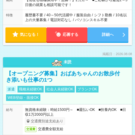
【現在も積極採用中！急募！】2カ月～ ■ご応募から最短2～3
期間
の方へ 今ご覧のお仕事で希望する勤務時間と、もう1つのお仕事
日後の就業も相談可能です！
の勤務時間。 合計で週40時間を超える場合は応募できません。
履歴書不要
/
40～50代活躍中
/
服装自由
/
シフト勤務
/
10名以
特徴
上の大量募集
/
電話対応なし
/
パソコンスキル不要
気になる！
応募する
詳細へ
掲載日：2026.08.08
未読
【オープニング募集】おばあちゃんのお散歩付
き添いも仕事の1つ
派遣
職種未経験OK
社会人未経験OK
ブランクOK
WEB登録・面接OK
無資格未経験：時給1500円～ ■週払いOK ■扶養内OK ■日
給与
収1万2000円以上
交通費別途支給あり
交通費全額支給
交通費