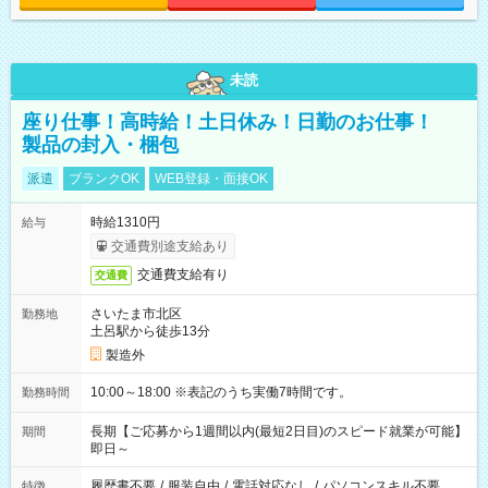
未読
座り仕事！高時給！土日休み！日勤のお仕事！
製品の封入・梱包
派遣
ブランクOK
WEB登録・面接OK
時給1310円
給与
交通費別途支給あり
交通費支給有り
交通費
さいたま市北区
勤務地
土呂駅から徒歩13分
製造外
10:00～18:00 ※表記のうち実働7時間です。
勤務時間
長期【ご応募から1週間以内(最短2日目)のスピード就業が可能】
期間
即日～
履歴書不要
/
服装自由
/
電話対応なし
/
パソコンスキル不要
特徴