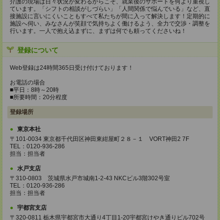
介護の現場は日々状況が変わるからこそ、就業後のサポートを何より重視し
ています。「シフトの相談がしづらい」「人間関係で悩んでいる」など、直
接施設に言いにくいこともすべて私たちが間に入って解決します！定期的に
施設へ伺い、みなさんが笑顔で気持ちよく働けるよう、全力で交渉・調整を
行います。一人で抱え込まずに、まずは何でも頼ってくださいね！
登録について
Web登録は24時間365日受け付けております！
お電話の場合
■平日：8時～20時
■所要時間：20分程度
登録場所
東京本社
〒101-0034 東京都千代田区神田東紺屋町２８－１ VORT神田2 7F
TEL：0120-936-286
担当：担当者
水戸支店
〒310-0803 茨城県水戸市城南1-2-43 NKCビル3階302号室
TEL：0120-936-286
担当：担当者
宇都宮支店
〒320-0811 栃木県宇都宮市大通り4丁目1-20宇都宮けやき通りビル702号