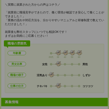
＼実際に就業された方からの声はコチラ／
「就業前に職場見学ができたので、働く環境が確認でき安心して働くことが
できました！」
「業務の流れや対応方法を、分かりやすいマニュアルと研修制度で教えてい
ただけました！」
就業後も弊社スタッフにいつでも相談OKです！
まずはお気軽にご応募ください！
職場の雰囲気
年齢層
20代
30
40
50
60
男女比率
女性
男性
職場の様子
活気あり
しずか
仕事の仕方
テキパキ
コツコツ
募集情報