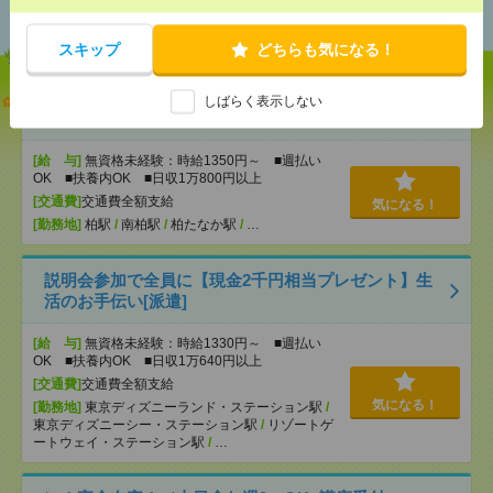
おすすめ
ション駅 / …
スキップ
どちらも気になる！
【オープニング募集】おばあちゃんのお散歩付き添
しばらく表示しない
いも仕事の1つ[派遣]
[給 与]
無資格未経験：時給1350円～ ■週払い
OK ■扶養内OK ■日収1万800円以上
[交通費]
交通費全額支給
気になる！
[勤務地]
柏駅
/
南柏駅
/
柏たなか駅
/
…
説明会参加で全員に【現金2千円相当プレゼント】生
活のお手伝い[派遣]
[給 与]
無資格未経験：時給1330円～ ■週払い
OK ■扶養内OK ■日収1万640円以上
[交通費]
交通費全額支給
気になる！
[勤務地]
東京ディズニーランド・ステーション駅
/
東京ディズニーシー・ステーション駅
/
リゾートゲ
ートウェイ・ステーション駅
/
…