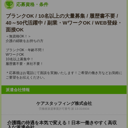
応募資格・条件
ブランクOK / 10名以上の大量募集 / 履歴書不要 /
40～50代活躍中 / 副業・WワークOK / WEB登録・
面接OK
＜無資格OK！＞
介護の経験をお持ちの方
ブランクOK・年齢不問！
WワークOK
10名以上募集中！
履歴書不要・来社不要！
＊応募後はお電話にて面談を実施いたします！ご希望の働き方などお気軽に
ご要望をお伝えください。
派遣会社情報
ケアスタッフィング株式会社
労働者派遣事業許可番号:派 13-316934
介護職の待遇を本気で変える！日本一働きやすく高収
入な派遣会社