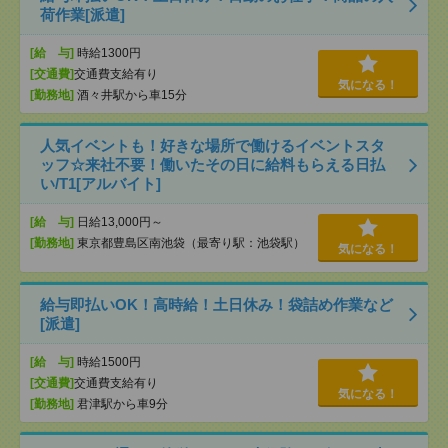
荷作業[派遣]
[給 与]
時給1300円
[交通費]
交通費支給有り
気になる！
[勤務地]
酒々井駅から車15分
人気イベントも！好きな場所で働けるイベントスタ
ッフ☆来社不要！働いたその日に給料もらえる日払
い/T1[アルバイト]
[給 与]
日給13,000円～
[勤務地]
東京都豊島区南池袋（最寄り駅：池袋駅）
気になる！
給与即払いOK！高時給！土日休み！袋詰め作業など
[派遣]
[給 与]
時給1500円
[交通費]
交通費支給有り
気になる！
[勤務地]
君津駅から車9分