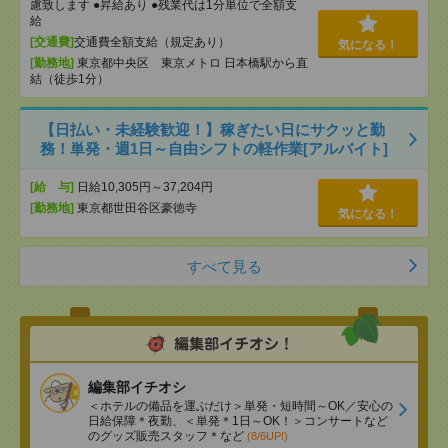
慮致します ●昇給あり ●残業代は1分単位で全額支
給
[交通費]
交通費全額支給（規定あり）
気になる！
[勤務地]
東京都中央区 東京メトロ 日本橋駅から直
結（徒歩1分）
【日払い・未経験歓迎！】稼ぎたい日にサクッと勤
務！単発・週1日～自由シフトの軽作業[アルバイト]
[給 与]
日給10,305円～37,204円
[勤務地]
東京都世田谷区豪徳寺
気になる！
すべて見る
編集部イチオシ
＜ホテルの備品を運ぶだけ＞単発・短時間～OK／安心の
日給保障＊夜勤、＜単発＊1日～OK！＞コンサートなど
のグッズ販売スタッフ＊など
(8/6UP!)