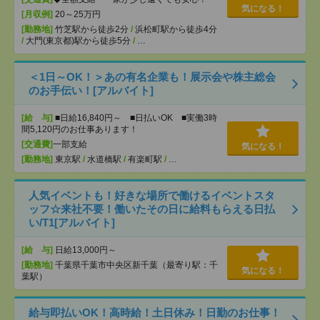
気になる！
[月収例]
20～25万円
[勤務地]
竹芝駅から徒歩2分
/
浜松町駅から徒歩4分
/
大門(東京都)駅から徒歩5分
/
…
＜1日～OK！＞あの有名企業も！展示会や株主総会
のお手伝い！[アルバイト]
[給 与]
■日給16,840円～ ■日払いOK ■実働3時
間5,120円のお仕事あります！
[交通費]
一部支給
気になる！
[勤務地]
東京駅
/
水道橋駅
/
有楽町駅
/
…
人気イベントも！好きな場所で働けるイベントスタ
ッフ☆来社不要！働いたその日に給料もらえる日払
い/T1[アルバイト]
[給 与]
日給13,000円～
[勤務地]
千葉県千葉市中央区新千葉（最寄り駅：千
気になる！
葉駅）
給与即払いOK！高時給！土日休み！日勤のお仕事！