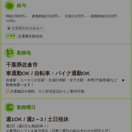
給与
時給1900円～ 夜勤時給2310円～ 日収3.4万円～（夜勤時給2310円
×15h）
交通費別途支給あり
交通費全額支給
交通費
勤務地
千葉県佐倉市
車通勤OK / 自転車・バイク通勤OK
佐倉駅・ユーカリが丘駅・京成臼井駅・女子大駅・井野(千葉県)駅など ★
勤務地選べます！
介護施設や病院 ※ご自宅近辺からご案内可能
勤務曜日
週1OK / 週2～3 / 土日祝休
週2日（週1日も相談OK！）
※希望のシフトを毎月提出（日数と曜日の組み合わせや固定も可）