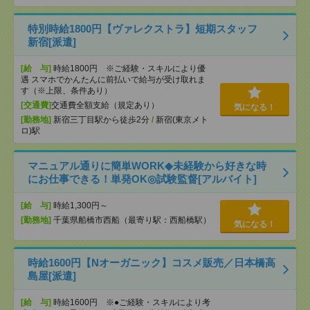
特別時給1800円【ヴァレクストラ】短期スタッフ
新宿[派遣]
[給 与]
時給1800円 ※ご経験・スキルにより優
遇 スマホでかんたんに前払いで給与が受け取れま
す（※上限、条件あり）
[交通費]
交通費全額支給（規定あり）
気になる！
[勤務地]
新宿三丁目駅から徒歩2分
/
新宿(東京メト
ロ)駅
マニュアル通りに簡単WORK◆未経験から好きな時
にお仕事できる！単発OK◎試験監督[アルバイト]
[給 与]
時給1,300円～
[勤務地]
千葉県船橋市西船（最寄り駅：西船橋駅）
気になる！
時給1600円【Nオーガニック】コスメ販売／日本橋高
島屋[派遣]
[給 与]
時給1600円 ※●ご経験・スキルにより考