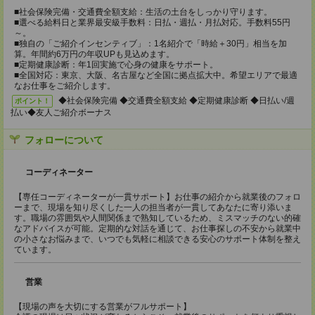
■社会保険完備・交通費全額支給：生活の土台をしっかり守ります。
■選べる給料日と業界最安級手数料：日払・週払・月払対応。手数料55円
～。
■独自の「ご紹介インセンティブ」：1名紹介で「時給＋30円」相当を加
算。年間約6万円の年収UPも見込めます。
■定期健康診断：年1回実施で心身の健康をサポート。
■全国対応：東京、大阪、名古屋など全国に拠点拡大中。希望エリアで最適
なお仕事をご紹介します。
◆社会保険完備 ◆交通費全額支給 ◆定期健康診断 ◆日払い/週
ポイント！
払い◆友人ご紹介ボーナス
フォローについて
コーディネーター
【専任コーディネーターが一貫サポート】お仕事の紹介から就業後のフォロ
ーまで、現場を知り尽くした一人の担当者が一貫してあなたに寄り添いま
す。職場の雰囲気や人間関係まで熟知しているため、ミスマッチのない的確
なアドバイスが可能。定期的な対話を通じて、お仕事探しの不安から就業中
の小さなお悩みまで、いつでも気軽に相談できる安心のサポート体制を整え
ています。
営業
【現場の声を大切にする営業がフルサポート】