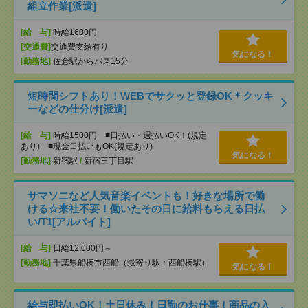
組立作業[派遣]
[給 与]
時給1600円
[交通費]
交通費支給有り
気になる！
[勤務地]
佐倉駅からバス15分
短時間シフトあり！WEBでサクッと登録OK＊クッキ
ーなどの仕分け[派遣]
[給 与]
時給1500円 ■日払い・週払いOK！(規定
あり) ■現金日払いもOK(規定あり)
気になる！
[勤務地]
新宿駅
/
新宿三丁目駅
サマソニなど人気音楽イベントも！好きな場所で働
ける☆来社不要！働いたその日に給料もらえる日払
い/T1[アルバイト]
[給 与]
日給12,000円～
[勤務地]
千葉県船橋市西船（最寄り駅：西船橋駅）
気になる！
給与即払いOK！土日休み！日勤のお仕事！商品の入