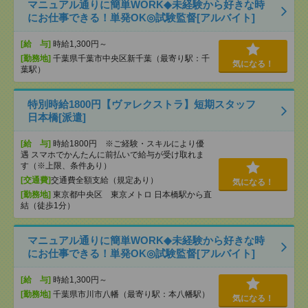
マニュアル通りに簡単WORK◆未経験から好きな時
にお仕事できる！単発OK◎試験監督[アルバイト]
[給 与]
時給1,300円～
[勤務地]
千葉県千葉市中央区新千葉（最寄り駅：千
気になる！
葉駅）
特別時給1800円【ヴァレクストラ】短期スタッフ
日本橋[派遣]
[給 与]
時給1800円 ※ご経験・スキルにより優
遇 スマホでかんたんに前払いで給与が受け取れま
す（※上限、条件あり）
[交通費]
交通費全額支給（規定あり）
気になる！
[勤務地]
東京都中央区 東京メトロ 日本橋駅から直
結（徒歩1分）
マニュアル通りに簡単WORK◆未経験から好きな時
にお仕事できる！単発OK◎試験監督[アルバイト]
[給 与]
時給1,300円～
[勤務地]
千葉県市川市八幡（最寄り駅：本八幡駅）
気になる！