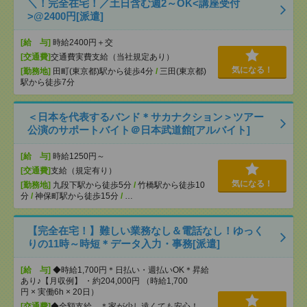
＼！完全在宅！／土日含む週2～OK<講座受付
>@2400円[派遣]
[給 与]
時給2400円＋交
[交通費]
交通費実費支給（当社規定あり）
気になる！
[勤務地]
田町(東京都)駅から徒歩4分
/
三田(東京都)
駅から徒歩7分
＜日本を代表するバンド＊サカナクション＞ツアー
公演のサポートバイト＠日本武道館[アルバイト]
[給 与]
時給1250円～
[交通費]
支給（規定有り）
気になる！
[勤務地]
九段下駅から徒歩5分
/
竹橋駅から徒歩10
分
/
神保町駅から徒歩15分
/
…
【完全在宅！】難しい業務なし＆電話なし！ゆっく
りの11時～時短＊データ入力・事務[派遣]
[給 与]
◆時給1,700円＊日払い・週払いOK＊昇給
あり♪【月収例】 ・約204,000円 （時給1,700
円 × 実働6h × 20日）
[交通費]
◆全額支給 ＊家が少し遠くても安心！