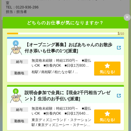
室
TEL：0120-936-286
担当：担当者
×
どちらのお仕事が気になりますか？
1
/10
応募ページへ
【オープニング募集】おばあちゃんのお散歩
付き添いも仕事の1つ[派遣]
無資格未経験：時給1350円～ ■週払
給与
気になる！
電話応募
いOK ■扶養内OK ■日収1万800円
以上
柏駅 / 南柏駅 / 柏たなか駅 / …
気になる!
勤務地
メール
LINE
で送る
で送る
説明会参加で全員に【現金2千円相当プレゼ
ント】生活のお手伝い[派遣]
シェア
ツイート
ブックマーク
無資格未経験：時給1330円～ ■週払
給与
いOK ■扶養内OK ■日収1万640円
以上
東京ディズニーランド・ステーション
気になる!
勤務地
駅 / 東京ディズニーシー・ステーショ
あなたの閲覧履歴からの
ン駅 / リゾートゲートウェイ・ステー