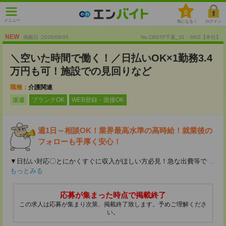
0
メニュー
気になる！
ログイン
NEW
掲載日 :2026
/
08
/
05
No.CRSTF千葉_31・SKG【本社】
＼空いた時間で働く！／日払いOK×1勤務3.4
万円も可！施設での見回りなど
職種：
介護関連
派遣
ブランクOK
WEB登録・面接OK
週1日～相談OK！業界最高水準の高時給！就業後の
フォローも手厚く安心！
▼日払い対応〇とにかくすぐに収入がほしい方必見！急な出費等で
...
もっとみる
応募が集まった時点で掲載終了
この求人は応募が集まり次第、掲載終了致します。予めご理解くださ
い。