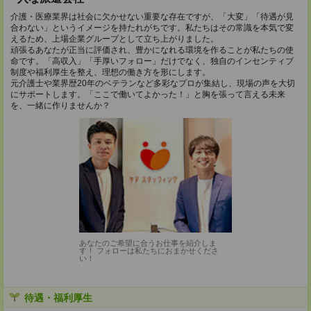
介護・医療業界は社会に欠かせない重要な存在ですが、「大変」「待遇が見
合わない」というイメージを持たれがちです。私たちはその常識を本気で変
えるため、上場企業グループとして立ち上がりました。
頑張るあなたが正当に評価され、豊かになれる環境を作ることが私たちの使
命です。「高収入」「手厚いフォロー」だけでなく、独自のインセンティブ
制度や福利厚生を整え、理想の働き方を形にします。
元介護士や業界歴20年のベテランなど多彩なプロが集結し、現場の声を大切
にサポートします。「ここで働いてよかった！」と胸を張って言える未来
を、一緒に作りませんか？
あなたのご希望に合うお仕事を紹介しま
す！ フォローは私たちにおまかせくださ
い！
待遇・福利厚生