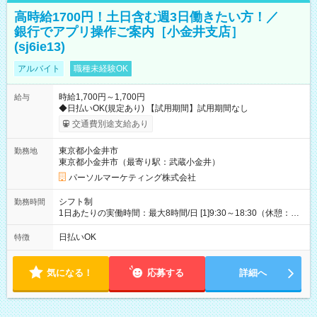
高時給1700円！土日含む週3日働きたい方！／
銀行でアプリ操作ご案内［小金井支店］
(sj6ie13)
アルバイト
職種未経験OK
時給1,700円～1,700円
給与
◆日払いOK(規定あり) 【試用期間】試用期間なし
交通費別途支給あり
東京都小金井市
勤務地
東京都小金井市（最寄り駅：武蔵小金井）
パーソルマーケティング株式会社
シフト制
勤務時間
1日あたりの実働時間：最大8時間/日 [1]9:30～18:30（休憩：1
時間） [2]15:30～19:30（休憩：なし） ・平日のみ週3日 【土日
祝】9:30～18:30(実働8時間)【平日】15:30～19:30(実働4時間)
日払いOK
特徴
気になる！
応募する
詳細へ