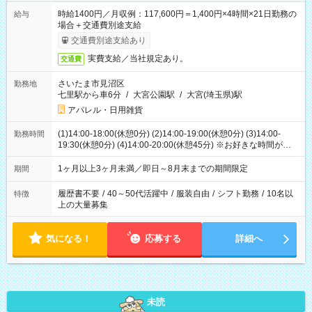
時給1400円／月収例：117,600円＝1,400円×4時間×21日勤務の
給与
場合＋交通費別途支給
交通費別途支給あり
実費支給／当社規定あり。
交通費
さいたま市見沼区
勤務地
七里駅から車6分
/
大宮公園駅
/
大宮(埼玉県)駅
アパレル・日用雑貨
(1)14:00-18:00(休憩0分) (2)14:00-19:00(休憩0分) (3)14:00-
勤務時間
19:30(休憩0分) (4)14:00-20:00(休憩45分) ※お好きな時間が選べ
ます
1ヶ月以上3ヶ月未満／即日～8月末までの期間限定
期間
履歴書不要
/
40～50代活躍中
/
服装自由
/
シフト勤務
/
10名以
特徴
上の大量募集
気になる！
応募する
詳細へ
未読