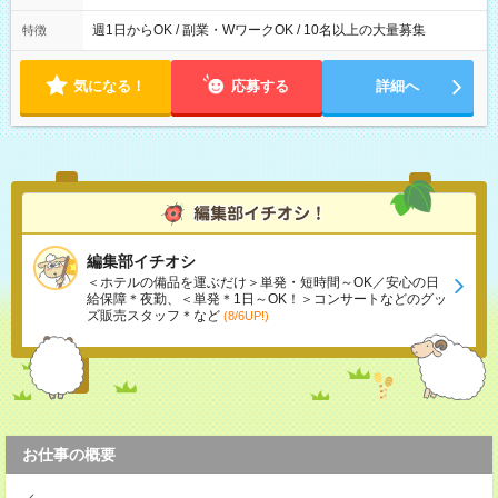
週1日からOK / 副業・WワークOK / 10名以上の大量募集
特徴
気になる！
応募する
詳細へ
編集部イチオシ
＜ホテルの備品を運ぶだけ＞単発・短時間～OK／安心の日
給保障＊夜勤、＜単発＊1日～OK！＞コンサートなどのグッ
ズ販売スタッフ＊など
(8/6UP!)
お仕事の概要