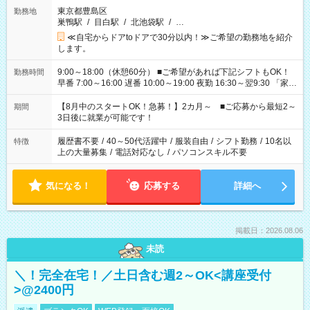
東京都豊島区
勤務地
巣鴨駅
/
目白駅
/
北池袋駅
/
…
≪自宅からドアtoドアで30分以内！≫ご希望の勤務地を紹介
します。
9:00～18:00（休憩60分） ■ご希望があれば下記シフトもOK！
勤務時間
早番 7:00～16:00 遅番 10:00～19:00 夜勤 16:30～翌9:30 「家族
と休みを合わせたい」 「余裕を持って夕飯の準備がしたい」
「できれば残業はしたくない」 など、ご希望を教えてください
【8月中のスタートOK！急募！】2カ月～ ■ご応募から最短2～
期間
ね。 ※Wワーク希望の方へ 今ご覧のお仕事で希望する勤務時間
3日後に就業が可能です！
と、もう1つのお仕事の勤務時間。 合計で週40時間を超える場
合は応募できません。
履歴書不要
/
40～50代活躍中
/
服装自由
/
シフト勤務
/
10名以
特徴
上の大量募集
/
電話対応なし
/
パソコンスキル不要
気になる！
応募する
詳細へ
掲載日：2026.08.06
未読
＼！完全在宅！／土日含む週2～OK<講座受付
>@2400円