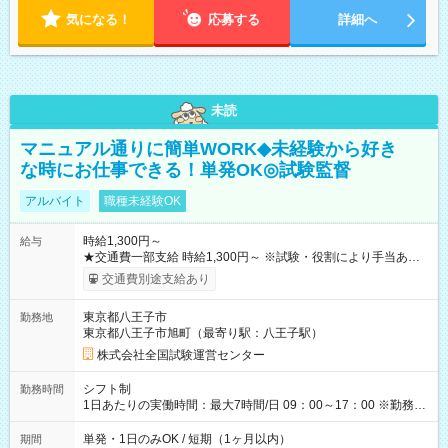
気になる！
応募する
詳細へ
未読
マニュアル通りに簡単WORK◆未経験から好き
な時にお仕事できる！単発OK◎試験監督
アルバイト
職種未経験OK
時給1,300円～
給与
★交通費一部支給 時給1,300円～ ※試験・役割により手当あり
※勤務回数により昇給あり 【即給（前払い）オプションあ
交通費別途支給あり
り！】 希望される場合、勤務から1週間ほどで給与の一部を受け
取れます。 ※手数料418円がかかります。 【過去試験日の収入
東京都八王子市
勤務地
例】 ・河合塾模擬試験 8:30～17:30（休憩1時間） 時給1,300円
東京都八王子市旭町（最寄り駅：八王子駅）
×8時間＝日収10,400円＋交通費 ※当日の役割により時給＋100
円の場合あり ・国家試験 7:00～13:30（休憩なし） 時給1,300
株式会社全国試験運営センター
円（役割手当＋100円）×6時間＝日収8,400円＋交通費 【試用期
間】試用期間なし
シフト制
勤務時間
1日あたりの実働時間：最大7時間/日 09：00～17：00 ※勤務時
間は 試験により異なります。
単発・1日のみOK / 短期（1ヶ月以内）
期間