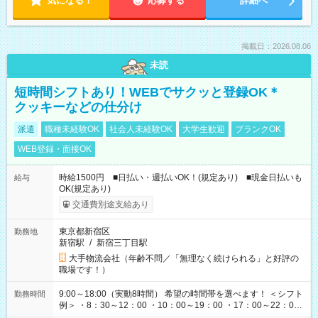
気になる！
応募する
詳細へ
掲載日：2026.08.06
未読
短時間シフトあり！WEBでサクッと登録OK＊
クッキーなどの仕分け
派遣
職種未経験OK
社会人未経験OK
大学生歓迎
ブランクOK
WEB登録・面接OK
時給1500円 ■日払い・週払いOK！(規定あり) ■現金日払いも
給与
OK(規定あり)
交通費別途支給あり
東京都新宿区
勤務地
新宿駅
/
新宿三丁目駅
大手物流会社（年齢不問／「無理なく続けられる」と好評の
職場です！）
9:00～18:00（実動8時間） 希望の時間帯を選べます！ ＜シフト
勤務時間
例＞ ・8：30～12：00 ・10：00～19：00 ・17：00～22：00
・13：00～22：00 ・22：00～翌6：00 など