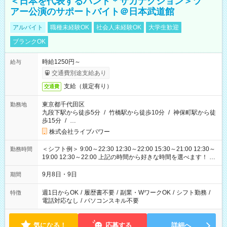
＜日本を代表するバンド＊サカナクション＞ツ
アー公演のサポートバイト＠日本武道館
アルバイト
職種未経験OK
社会人未経験OK
大学生歓迎
ブランクOK
時給1250円～
給与
交通費別途支給あり
支給（規定有り）
交通費
東京都千代田区
勤務地
九段下駅から徒歩5分
/
竹橋駅から徒歩10分
/
神保町駅から徒
歩15分
/
…
株式会社ライブパワー
＜シフト例＞ 9:00～22:30 12:30～22:00 15:30～21:00 12:30～
勤務時間
19:00 12:30～22:00 上記の時間から好きな時間を選べます！ ※
時間は変更となる可能性があります
9月8日・9日
期間
週1日からOK
/
履歴書不要
/
副業・WワークOK
/
シフト勤務
/
特徴
電話対応なし
/
パソコンスキル不要
気になる！
応募する
詳細へ