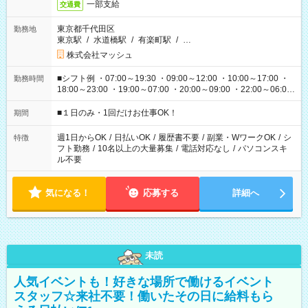
一部支給
交通費
東京都千代田区
勤務地
東京駅
/
水道橋駅
/
有楽町駅
/
…
株式会社マッシュ
■シフト例 ・07:00～19:30 ・09:00～12:00 ・10:00～17:00 ・
勤務時間
18:00～23:00 ・19:00～07:00 ・20:00～09:00 ・22:00～06:00
etc ★最短で3時間で5,120円のお仕事から 15時間で2万円近く稼
げるお仕事も！ ご希望のお時間に合わせてご紹介！ ※シフトは
■１日のみ・1回だけお仕事OK！
期間
現場によって異なります。 ※勿論、休憩時間はあるのでご安心
ください！
週1日からOK
/
日払いOK
/
履歴書不要
/
副業・WワークOK
/
シ
特徴
フト勤務
/
10名以上の大量募集
/
電話対応なし
/
パソコンスキ
ル不要
気になる！
応募する
詳細へ
未読
人気イベントも！好きな場所で働けるイベント
スタッフ☆来社不要！働いたその日に給料もら