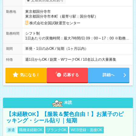
交通費別途支給あり
り！】 希望される場合、勤務から1週間ほどで給与の一部を受け
取れます。 ※手数料418円がかかります。 【過去試験日の収入
東京都国分寺市
勤務地
例】 ・河合塾模擬試験 8:30～17:30（休憩1時間） 時給1,300円
東京都国分寺市本町（最寄り駅：国分寺駅）
×8時間＝日収10,400円＋交通費 ※当日の役割により時給＋100
円の場合あり ・国家試験 7:00～13:30（休憩なし） 時給1,300
株式会社全国試験運営センター
円（役割手当＋100円）×6時間＝日収8,400円＋交通費 【試用期
間】試用期間なし
シフト制
勤務時間
1日あたりの実働時間：最大7時間/日 09：00～17：00 ※勤務時
間は 試験により異なります。
単発・1日のみOK / 短期（1ヶ月以内）
期間
週1日からOK / 副業・WワークOK / 10名以上の大量募集
特徴
気になる！
応募する
詳細へ
未読
【未経験OK】【服装＆髪色自由！】お菓子のピ
ッキング・シール貼り｜短期
派遣
職種未経験OK
ブランクOK
WEB登録・面接OK