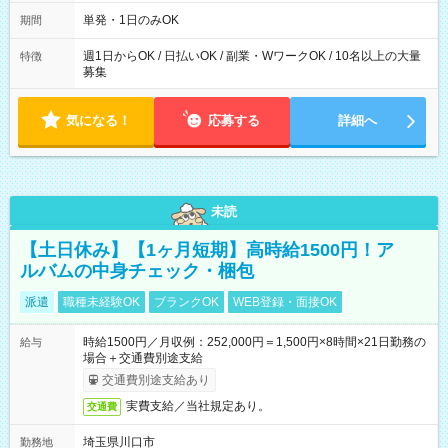
～21：00
単発・1日のみOK
期間
週1日からOK / 日払いOK / 副業・WワークOK / 10名以上の大量
特徴
募集
気になる！
応募する
詳細へ
未読
【土日休み】【1ヶ月短期】高時給1500円！ア
ルバムの中身チェック・梱包
派遣
職種未経験OK
ブランクOK
WEB登録・面接OK
時給1500円／月収例：252,000円＝1,500円×8時間×21日勤務の
給与
場合＋交通費別途支給
交通費別途支給あり
実費支給／当社規定あり。
交通費
埼玉県川口市
勤務地