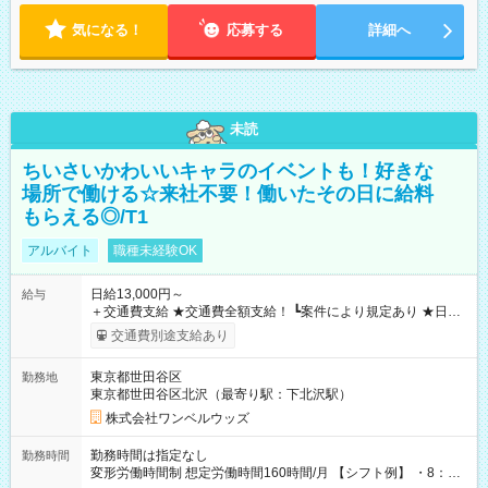
気になる！
応募する
詳細へ
未読
ちいさいかわいいキャラのイベントも！好きな
場所で働ける☆来社不要！働いたその日に給料
もらえる◎/T1
アルバイト
職種未経験OK
日給13,000円～
給与
＋交通費支給 ★交通費全額支給！ ┗案件により規定あり ★日払
いOK！（規定あり） ┗働いたその日に現金GET♪ お仕事後はコ
交通費別途支給あり
ンビニATMから 日払い分を引き落とせます！ 【試用期間】試
用期間なし
東京都世田谷区
勤務地
東京都世田谷区北沢（最寄り駅：下北沢駅）
株式会社ワンベルウッズ
勤務時間は指定なし
勤務時間
変形労働時間制 想定労働時間160時間/月 【シフト例】 ・8：00