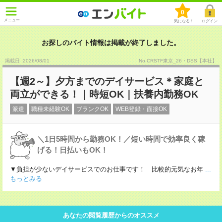
0
メニュー
気になる！
ログイン
お探しのバイト情報は掲載が終了しました。
掲載日 :2026
/
08
/
01
No.CRSTF東京_26・DSS【本社】
【週2～】夕方までのデイサービス＊家庭と
両立ができる！｜時短OK｜扶養内勤務OK
派遣
職種未経験OK
ブランクOK
WEB登録・面接OK
＼1日5時間から勤務OK！／短い時間で効率良く稼
げる！日払いもOK！
▼負担が少ないデイサービスでのお仕事です！ 比較的元気なお年
...
もっとみる
あなたの閲覧履歴からのオススメ