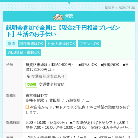
掲載日：2026.07.30
未読
説明会参加で全員に【現金2千円相当プレゼン
ト】生活のお手伝い
派遣
職種未経験OK
社会人未経験OK
ブランクOK
WEB登録・面接OK
無資格未経験：時給1400円～ ■週払いOK ■扶養内OK ■日
給与
収1万1200円以上
交通費別途支給あり
交通費全額支給
交通費
東京都日野市
勤務地
高幡不動駅
/
豊田駅
/
万願寺駅
/
…
≪自宅からドアtoドアで30分以内！≫ご希望の勤務地を紹介
します。
9:00～18:00（休憩60分） ■ご希望があれば下記シフトもOK！
勤務時間
早番 7:00～16:00 遅番 10:00～19:00 「家族と休みを合わせた
い」 「余裕を持って夕飯の準備がしたい」 「できれば残業はし
たくない」 など、ご希望を教えてくださいね。 ※Wワーク希望