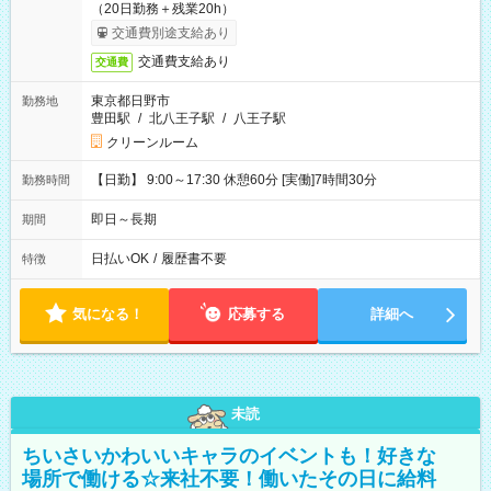
（20日勤務＋残業20h）
交通費別途支給あり
交通費支給あり
交通費
東京都日野市
勤務地
豊田駅
/
北八王子駅
/
八王子駅
クリーンルーム
【日勤】 9:00～17:30 休憩60分 [実働]7時間30分
勤務時間
即日～長期
期間
日払いOK
/
履歴書不要
特徴
気になる！
応募する
詳細へ
未読
ちいさいかわいいキャラのイベントも！好きな
場所で働ける☆来社不要！働いたその日に給料