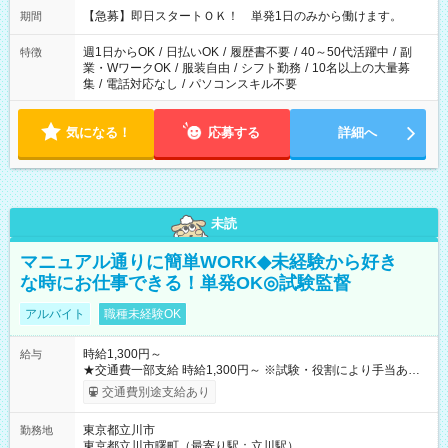
【急募】即日スタートＯＫ！ 単発1日のみから働けます。
期間
週1日からOK
/
日払いOK
/
履歴書不要
/
40～50代活躍中
/
副
特徴
業・WワークOK
/
服装自由
/
シフト勤務
/
10名以上の大量募
集
/
電話対応なし
/
パソコンスキル不要
気になる！
応募する
詳細へ
未読
マニュアル通りに簡単WORK◆未経験から好き
な時にお仕事できる！単発OK◎試験監督
アルバイト
職種未経験OK
時給1,300円～
給与
★交通費一部支給 時給1,300円～ ※試験・役割により手当あり
※勤務回数により昇給あり 【即給（前払い）オプションあ
交通費別途支給あり
り！】 希望される場合、勤務から1週間ほどで給与の一部を受け
取れます。 ※手数料418円がかかります。 【過去試験日の収入
東京都立川市
勤務地
例】 ・河合塾模擬試験 8:30～17:30（休憩1時間） 時給1,300円
東京都立川市曙町（最寄り駅：立川駅）