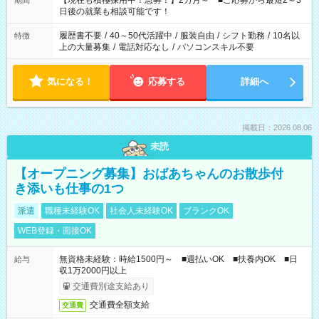
【現在も積極採用中！急募！】2カ月～ ■ご応募から最短2～3
期間
の方へ 今ご覧のお仕事で希望する勤務時間と、もう1つのお仕事
日後の就業も相談可能です！
の勤務時間。 合計で週40時間を超える場合は応募できません。
履歴書不要
/
40～50代活躍中
/
服装自由
/
シフト勤務
/
10名以
特徴
上の大量募集
/
電話対応なし
/
パソコンスキル不要
気になる！
応募する
詳細へ
掲載日：2026.08.06
未読
【オープニング募集】おばあちゃんのお散歩付
き添いも仕事の1つ
派遣
職種未経験OK
社会人未経験OK
ブランクOK
WEB登録・面接OK
無資格未経験：時給1500円～ ■週払いOK ■扶養内OK ■日
給与
収1万2000円以上
交通費別途支給あり
交通費全額支給
交通費