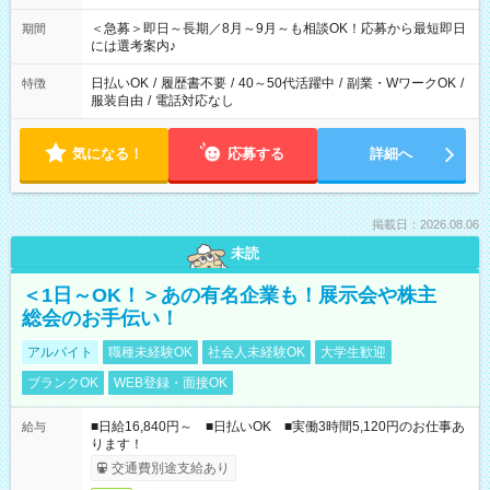
ば前職が、 在宅/財団法人/事務/コールセンター/受付/販売/カフェ
スタッフ スイーツ販売/ホテルフロント/化粧品販売/など 様々な
＜急募＞即日～長期／8月～9月～も相談OK！応募から最短即日
期間
業界から入社して活躍されています♪
には選考案内♪
日払いOK
/
履歴書不要
/
40～50代活躍中
/
副業・WワークOK
/
特徴
服装自由
/
電話対応なし
気になる！
応募する
詳細へ
掲載日：2026.08.06
未読
＜1日～OK！＞あの有名企業も！展示会や株主
総会のお手伝い！
アルバイト
職種未経験OK
社会人未経験OK
大学生歓迎
ブランクOK
WEB登録・面接OK
■日給16,840円～ ■日払いOK ■実働3時間5,120円のお仕事あ
給与
ります！
交通費別途支給あり