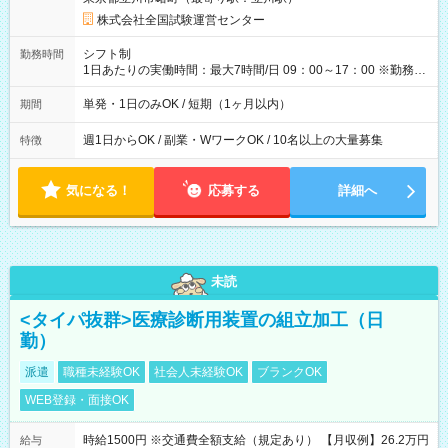
×8時間＝日収10,400円＋交通費 ※当日の役割により時給＋100
円の場合あり ・国家試験 7:00～13:30（休憩なし） 時給1,300
株式会社全国試験運営センター
円（役割手当＋100円）×6時間＝日収8,400円＋交通費 【試用期
間】試用期間なし
シフト制
勤務時間
1日あたりの実働時間：最大7時間/日 09：00～17：00 ※勤務時
間は 試験により異なります。
単発・1日のみOK / 短期（1ヶ月以内）
期間
週1日からOK / 副業・WワークOK / 10名以上の大量募集
特徴
気になる！
応募する
詳細へ
未読
<タイパ抜群>医療診断用装置の組立加工（日
勤）
派遣
職種未経験OK
社会人未経験OK
ブランクOK
WEB登録・面接OK
時給1500円 ※交通費全額支給（規定あり） 【月収例】26.2万円
給与