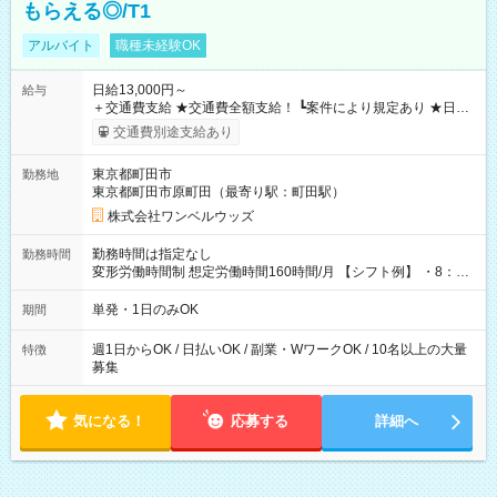
もらえる◎/T1
アルバイト
職種未経験OK
日給13,000円～
給与
＋交通費支給 ★交通費全額支給！ ┗案件により規定あり ★日払
いOK！（規定あり） ┗働いたその日に現金GET♪ お仕事後はコ
交通費別途支給あり
ンビニATMから 日払い分を引き落とせます！ 【試用期間】試
用期間なし
東京都町田市
勤務地
東京都町田市原町田（最寄り駅：町田駅）
株式会社ワンベルウッズ
勤務時間は指定なし
勤務時間
変形労働時間制 想定労働時間160時間/月 【シフト例】 ・8：00
～21：00
単発・1日のみOK
期間
週1日からOK / 日払いOK / 副業・WワークOK / 10名以上の大量
特徴
募集
気になる！
応募する
詳細へ