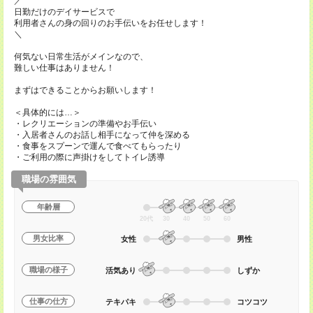
／
日勤だけのデイサービスで
利用者さんの身の回りのお手伝いをお任せします！
＼
何気ない日常生活がメインなので、
難しい仕事はありません！
まずはできることからお願いします！
＜具体的には…＞
・レクリエーションの準備やお手伝い
・入居者さんのお話し相手になって仲を深める
・食事をスプーンで運んで食べてもらったり
・ご利用の際に声掛けをしてトイレ誘導
職場の雰囲気
年齢層
20代
30
40
50
60
男女比率
女性
男性
職場の様子
活気あり
しずか
仕事の仕方
テキパキ
コツコツ