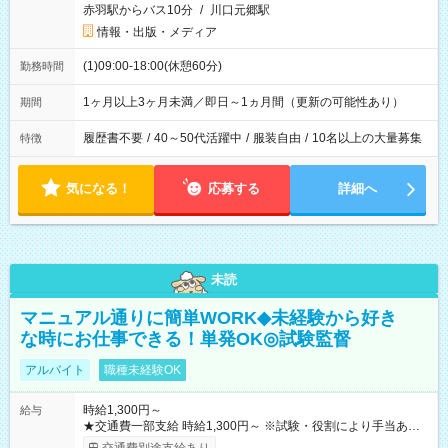
赤羽駅からバス10分
/
川口元郷駅
情報・出版・メディア
(1)09:00-18:00(休憩60分)
勤務時間
1ヶ月以上3ヶ月未満／即日～1ヵ月間（更新の可能性あり）
期間
履歴書不要
/
40～50代活躍中
/
服装自由
/
10名以上の大量募集
特徴
気になる！
応募する
詳細へ
未読
マニュアル通りに簡単WORK◆未経験から好き
な時にお仕事できる！単発OK◎試験監督
アルバイト
職種未経験OK
時給1,300円～
給与
★交通費一部支給 時給1,300円～ ※試験・役割により手当あり
※勤務回数により昇給あり 【即給（前払い）オプションあ