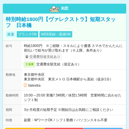
未読
特別時給1800円【ヴァレクストラ】短期スタッ
フ 日本橋
派遣
ブランクOK
WEB登録・面接OK
時給1800円 ※ご経験・スキルにより優遇 スマホでかんたんに
給与
前払いで給与が受け取れます（※上限、条件あり）
交通費別途支給あり
交通費全額支給（規定あり）
交通費
東京都中央区
勤務地
東京都中央区 東京メトロ 日本橋駅から直結（徒歩1分）
Valextra
10:00～20:00 実働7.5時間／休憩1.5時間 営業時間に合わせた
勤務時間
シフト制
3か月程度の短期予定 ※開始日はお気軽にご相談ください
期間
副業・WワークOK
/
シフト勤務
/
パソコンスキル不要
特徴