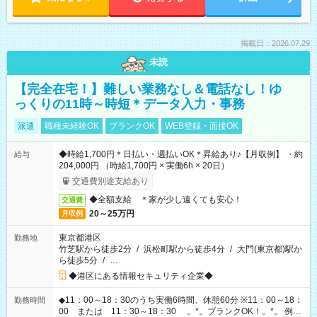
掲載日：2026.07.29
未読
【完全在宅！】難しい業務なし＆電話なし！ゆ
っくりの11時～時短＊データ入力・事務
派遣
職種未経験OK
ブランクOK
WEB登録・面接OK
◆時給1,700円＊日払い・週払いOK＊昇給あり♪【月収例】 ・約
給与
204,000円 （時給1,700円 × 実働6h × 20日）
交通費別途支給あり
◆全額支給 ＊家が少し遠くても安心！
交通費
20～25万円
月収例
東京都港区
勤務地
竹芝駅から徒歩2分
/
浜松町駅から徒歩4分
/
大門(東京都)駅か
ら徒歩5分
/
…
◆港区にある情報セキュリティ企業◆
◆11：00～18：30のうち実働6時間、休憩60分 ※11：00～18：
勤務時間
00 または 11：30～18：30 。*。ブランクOK！。*。 例え