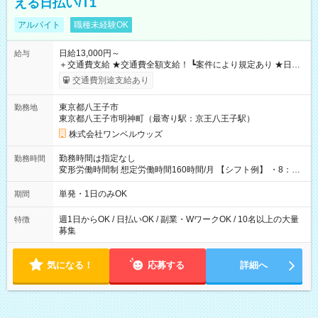
える日払い/T1
アルバイト
職種未経験OK
日給13,000円～
給与
＋交通費支給 ★交通費全額支給！ ┗案件により規定あり ★日払
いOK！（規定あり） ┗働いたその日に現金GET♪ お仕事後はコ
交通費別途支給あり
ンビニATMから 日払い分を引き落とせます！ 【試用期間】試
用期間なし
東京都八王子市
勤務地
東京都八王子市明神町（最寄り駅：京王八王子駅）
株式会社ワンベルウッズ
勤務時間は指定なし
勤務時間
変形労働時間制 想定労働時間160時間/月 【シフト例】 ・8：00
～21：00
単発・1日のみOK
期間
週1日からOK / 日払いOK / 副業・WワークOK / 10名以上の大量
特徴
募集
気になる！
応募する
詳細へ