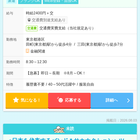
派遣
ブランクOK
WEB登録・面接OK
時給2400円＋交
給与
交通費別途支給あり
交通費実費支給（当社規定あり）
交通費
東京都港区
勤務地
田町(東京都)駅から徒歩4分
/
三田(東京都)駅から徒歩7分
金融関連
8:30～12:30
勤務時間
【急募】即日～長期 ※8月～OK！
期間
履歴書不要
/
40～50代活躍中
/
服装自由
特徴
気になる！
応募する
詳細へ
掲載日：2026.08.03
未読