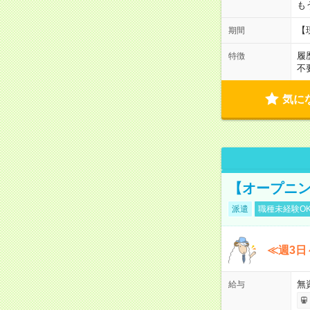
も
【
期間
履
特徴
不
気に
【オープニン
派遣
職種未経験O
≪週3日
無
給与