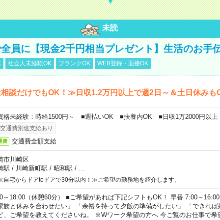
未読
全員に【現金2千円相当プレゼント】生活のお手
K
社会人未経験OK
ブランクOK
WEB登録・面接OK
相談だけでもOK！≫日収1.2万円以上で週2日～＆土日休みも
資格未経験：時給1500円～ ■週払いOK ■扶養内OK ■日収1万2000円以上
交通費別途支給あり
交通費全額支給
通費
崎市川崎区
崎駅
/
川崎新町駅
/
昭和駅
/
…
≪自宅からドアtoドアで30分以内！≫ご希望の勤務地を紹介します。
00～18:00（休憩60分） ■ご希望があれば下記シフトもOK！ 早番 7:00～16:00 遅
家族と休みを合わせたい」 「余裕を持って夕飯の準備がしたい」 「できれば
ど、ご希望を教えてくださいね。 ※Wワーク希望の方へ 今ご覧のお仕事で希