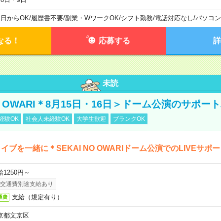
1日からOK
/
履歴書不要
/
副業・WワークOK
/
シフト勤務
/
電話対応なし
/
パソコン
なる！
応募する
詳
未読
NO OWARI＊8月15日・16日＞ドーム公演のサポー
経験OK
社会人未経験OK
大学生歓迎
ブランクOK
イブを一緒に＊SEKAI NO OWARIドーム公演でのLIVEサポ
給1250円～
交通費別途支給あり
支給（規定有り）
通費
京都文京区