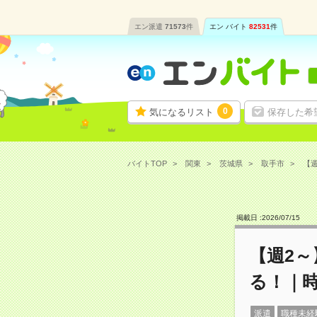
エン派遣
71573
件
エン バイト
82531
件
0
気になるリスト
保存した希
バイトTOP
関東
茨城県
取手市
【週
掲載日 :
2026
/
07
/
15
【週2
る！｜時
派遣
職種未経