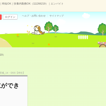
短OK｜扶養内勤務OK（111266219）｜エンバイト
ヘルプ・お問い合わせ
サイトマップ
ログイン
19）
TF茨城_14・DSS【本社】
立ができ