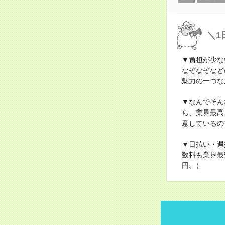
＼1
▼負担が少な
なぞなぞなど
魅力の一つな
▼なんでそん
ら、業界最高
意しているの
▼日払い・週
数料も業界最
円。）