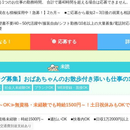
う1つのお仕事の勤務時間。 合計で週40時間を超える場合は応募できません。
現在も積極採用中！急募！】2カ月～ ■ご応募から最短2～3日後の就業も相
歴書不要
/
40～50代活躍中
/
服装自由
/
シフト勤務
/
10名以上の大量募集
/
電話対応
要
なる！
応募する
詳
未読
グ募集】おばあちゃんのお散歩付き添いも仕事の
K
社会人未経験OK
ブランクOK
WEB登録・面接OK
～OK≫無資格・未経験でも時給1500円～！土日祝休みもOK
資格未経験：時給1500円～ ■週払いOK ■扶養内OK ■日収1万2000円以上
交通費別途支給あり