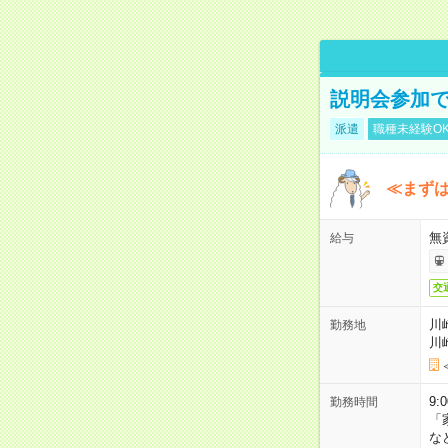
説明会参加で
派遣
職種未経験O
≪まずは
無
給与
交
川
勤務地
川
9:
勤務時間
「
な