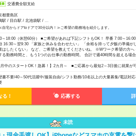
交通費全額支給
通費
京都豊島区
鴨駅
/
目白駅
/
北池袋駅
/
…
≪自宅からドアtoドアで30分以内！≫ご希望の勤務地を紹介します。
00～18:00（休憩60分） ■ご希望があれば下記シフトもOK！ 早番 7:00～16:00 遅
勤 16:30～翌9:30 「家族と休みを合わせたい」 「余裕を持って夕飯の準備
業はしたくない」 など、ご希望を教えてくださいね。 ※Wワーク希望の方へ
する勤務時間と、もう1つのお仕事の勤務時間。 合計で週40時間を超える場
8月中のスタートOK！急募！】2カ月～ ■ご応募から最短2～3日後に就業が
歴書不要
/
40～50代活躍中
/
服装自由
/
シフト勤務
/
10名以上の大量募集
/
電話対応
要
なる！
応募する
詳
未読
・現金手渡しOK】iPhoneなどスマホの充電を繋