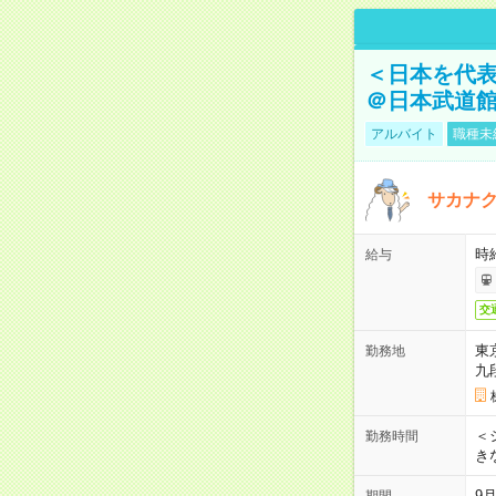
＜日本を代
＠日本武道
アルバイト
職種未
サカナク
時
給与
交
東
勤務地
九
＜シ
勤務時間
き
9
期間