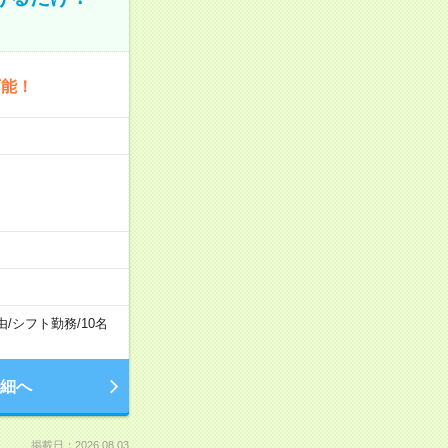
可能！
由
/
シフト勤務
/
10名
細へ
掲載日：2026.08.03