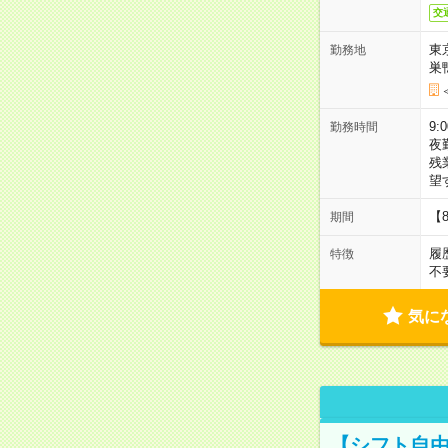
交
東
勤務地
巣
9:
勤務時間
夜
残
望
【
期間
履
特徴
不
気に
【シフト自由