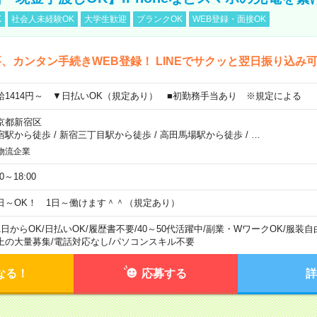
K
社会人未経験OK
大学生歓迎
ブランクOK
WEB登録・面接OK
、カンタン手続きWEB登録！ LINEでサクッと翌日振り込み
給1414円～ ▼日払いOK（規定あり） ■初勤務手当あり ※規定による
京都新宿区
宿駅から徒歩
/
新宿三丁目駅から徒歩
/
高田馬場駅から徒歩
/
…
物流企業
00～18:00
日～OK！ 1日～働けます＾＾（規定あり）
1日からOK
/
日払いOK
/
履歴書不要
/
40～50代活躍中
/
副業・WワークOK
/
服装自
上の大量募集
/
電話対応なし
/
パソコンスキル不要
なる！
応募する
詳