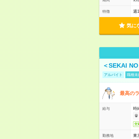
週
特徴
気に
＜SEKAI 
アルバイト
職種未
最高のラ
時
給与
交
東
勤務地