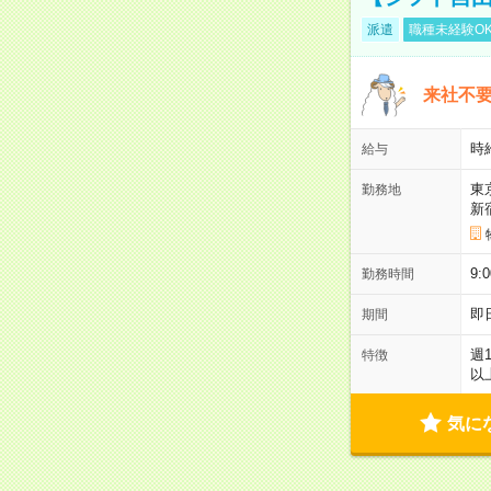
派遣
職種未経験O
来社不要
時
給与
東
勤務地
新
9:
勤務時間
即
期間
週
特徴
以
気に