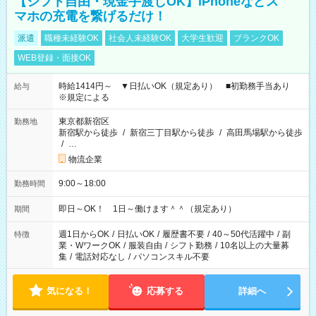
【シフト自由・現金手渡しOK】iPhoneなどス
マホの充電を繋げるだけ！
派遣
職種未経験OK
社会人未経験OK
大学生歓迎
ブランクOK
WEB登録・面接OK
時給1414円～ ▼日払いOK（規定あり） ■初勤務手当あり
給与
※規定による
東京都新宿区
勤務地
新宿駅から徒歩
/
新宿三丁目駅から徒歩
/
高田馬場駅から徒歩
/
…
物流企業
9:00～18:00
勤務時間
即日～OK！ 1日～働けます＾＾（規定あり）
期間
週1日からOK
/
日払いOK
/
履歴書不要
/
40～50代活躍中
/
副
特徴
業・WワークOK
/
服装自由
/
シフト勤務
/
10名以上の大量募
集
/
電話対応なし
/
パソコンスキル不要
気になる！
応募する
詳細へ