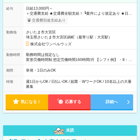
日給13,000円～
給与
＋交通費支給 ★交通費全額支給！ ┗案件により規定あり ★日払
いOK！（規定あり） ┗働いたその日に現金GET♪ お仕事後はコ
交通費別途支給あり
ンビニATMから 日払い分を引き落とせます！ 【試用期間】試
用期間なし
さいたま市大宮区
勤務地
埼玉県さいたま市大宮区錦町（最寄り駅：大宮駅）
株式会社ワンベルウッズ
勤務時間は指定なし
勤務時間
変形労働時間制 想定労働時間160時間/月 【シフト例】 ・8：00
～21：00
単発・1日のみOK
期間
週1日からOK / 日払いOK / 副業・WワークOK / 10名以上の大量
特徴
募集
気になる！
応募する
詳細へ
未読