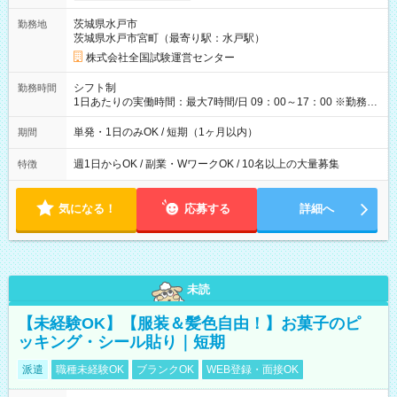
取れます。 ※手数料418円がかかります。 【過去試験日の収入
茨城県水戸市
勤務地
例】 ・河合塾模擬試験 8:30～17:30（休憩1時間） 時給1,300円
茨城県水戸市宮町（最寄り駅：水戸駅）
×8時間＝日収10,400円＋交通費 ※当日の役割により時給＋100
円の場合あり ・国家試験 7:00～13:30（休憩なし） 時給1,300
株式会社全国試験運営センター
円（役割手当＋100円）×6時間＝日収8,400円＋交通費 【試用期
間】試用期間なし
シフト制
勤務時間
1日あたりの実働時間：最大7時間/日 09：00～17：00 ※勤務時
間は 試験により異なります。
単発・1日のみOK / 短期（1ヶ月以内）
期間
週1日からOK / 副業・WワークOK / 10名以上の大量募集
特徴
気になる！
応募する
詳細へ
未読
【未経験OK】【服装＆髪色自由！】お菓子のピ
ッキング・シール貼り｜短期
派遣
職種未経験OK
ブランクOK
WEB登録・面接OK