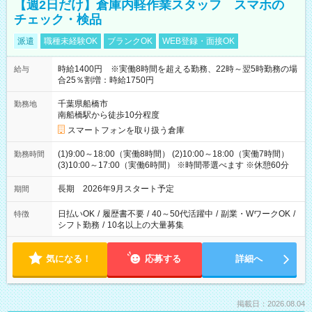
【週2日だけ】倉庫内軽作業スタッフ スマホの
チェック・検品
派遣
職種未経験OK
ブランクOK
WEB登録・面接OK
時給1400円 ※実働8時間を超える勤務、22時～翌5時勤務の場
給与
合25％割増：時給1750円
千葉県船橋市
勤務地
南船橋駅から徒歩10分程度
スマートフォンを取り扱う倉庫
(1)9:00～18:00（実働8時間） (2)10:00～18:00（実働7時間）
勤務時間
(3)10:00～17:00（実働6時間） ※時間帯選べます ※休憩60分
長期 2026年9月スタート予定
期間
日払いOK
/
履歴書不要
/
40～50代活躍中
/
副業・WワークOK
/
特徴
シフト勤務
/
10名以上の大量募集
気になる！
応募する
詳細へ
掲載日：2026.08.04