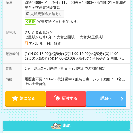
時給1400円／月収例：117,600円＝1,400円×4時間×21日勤務の
給与
場合＋交通費別途支給
交通費別途支給あり
実費支給／当社規定あり。
交通費
さいたま市見沼区
勤務地
七里駅から車6分
/
大宮公園駅
/
大宮(埼玉県)駅
アパレル・日用雑貨
(1)14:00-18:00(休憩0分) (2)14:00-19:00(休憩0分) (3)14:00-
勤務時間
19:30(休憩0分) (4)14:00-20:00(休憩45分) ※お好きな時間が選べ
ます
1ヶ月以上3ヶ月未満／即日～8月末までの期間限定
期間
履歴書不要
/
40～50代活躍中
/
服装自由
/
シフト勤務
/
10名以
特徴
上の大量募集
気になる！
応募する
詳細へ
未読