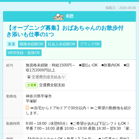
掲載日：2026.08.06
未読
【オープニング募集】おばあちゃんのお散歩付
き添いも仕事の1つ
派遣
職種未経験OK
社会人未経験OK
ブランクOK
WEB登録・面接OK
無資格未経験：時給1500円～ ■週払いOK ■扶養内OK ■日
給与
収1万2000円以上
交通費別途支給あり
交通費全額支給
交通費
神奈川県平塚市
勤務地
平塚駅
≪自宅からドアtoドアで30分以内！≫ご希望の勤務地を紹介
します。
9:00～18:00（休憩60分） ■ご希望があれば下記シフトもOK！
勤務時間
早番 7:00～16:00 遅番 10:00～19:00 夜勤 16:30～翌9:30 「家族
と休みを合わせたい」 「余裕を持って夕飯の準備がしたい」
「できれば残業はしたくない」 など、ご希望を教えてください