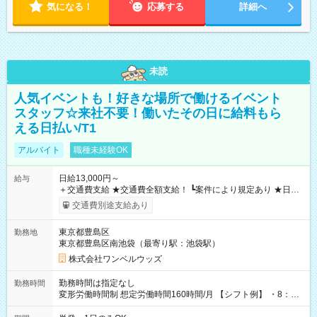
気になる！
応募する
詳細へ
未読
人気イベントも！好きな場所で働けるイベント
スタッフ☆来社不要！働いたその日に給料もら
える日払い/T1
アルバイト
職種未経験OK
日給13,000円～
給与
＋交通費支給 ★交通費全額支給！ ┗案件により規定あり ★日払
いOK！（規定あり） ┗働いたその日に現金GET♪ お仕事後はコ
交通費別途支給あり
ンビニATMから 日払い分を引き落とせます！ 【試用期間】試
用期間なし
東京都豊島区
勤務地
東京都豊島区南池袋（最寄り駅：池袋駅）
株式会社ワンベルウッズ
勤務時間は指定なし
勤務時間
変形労働時間制 想定労働時間160時間/月 【シフト例】 ・8：00
～21：00