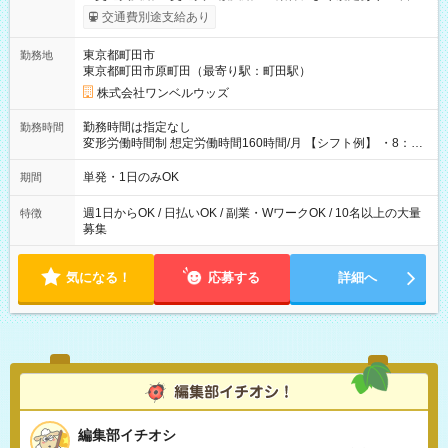
いOK！（規定あり） ┗働いたその日に現金GET♪ お仕事後はコ
交通費別途支給あり
ンビニATMから 日払い分を引き落とせます！ 【試用期間】試
用期間なし
東京都町田市
勤務地
東京都町田市原町田（最寄り駅：町田駅）
株式会社ワンベルウッズ
勤務時間は指定なし
勤務時間
変形労働時間制 想定労働時間160時間/月 【シフト例】 ・8：00
～21：00
単発・1日のみOK
期間
週1日からOK / 日払いOK / 副業・WワークOK / 10名以上の大量
特徴
募集
気になる！
応募する
詳細へ
編集部イチオシ