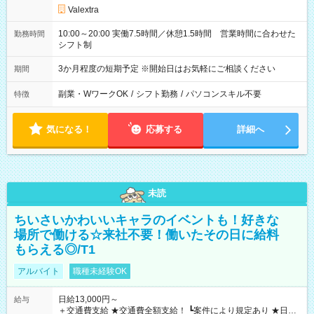
Valextra
10:00～20:00 実働7.5時間／休憩1.5時間 営業時間に合わせた
勤務時間
シフト制
3か月程度の短期予定 ※開始日はお気軽にご相談ください
期間
副業・WワークOK
/
シフト勤務
/
パソコンスキル不要
特徴
気になる！
応募する
詳細へ
未読
ちいさいかわいいキャラのイベントも！好きな
場所で働ける☆来社不要！働いたその日に給料
もらえる◎/T1
アルバイト
職種未経験OK
日給13,000円～
給与
＋交通費支給 ★交通費全額支給！ ┗案件により規定あり ★日払