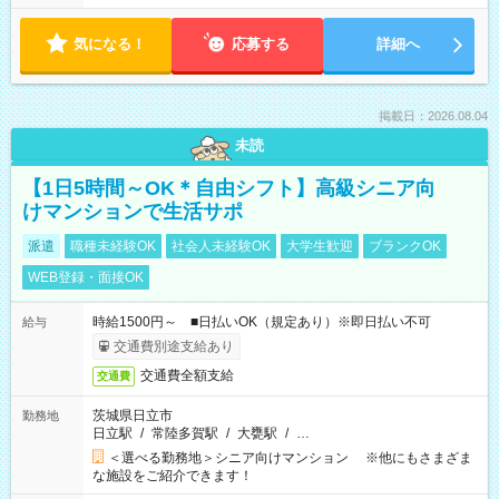
気になる！
応募する
詳細へ
掲載日：2026.08.04
未読
【1日5時間～OK＊自由シフト】高級シニア向
けマンションで生活サポ
派遣
職種未経験OK
社会人未経験OK
大学生歓迎
ブランクOK
WEB登録・面接OK
時給1500円～ ■日払いOK（規定あり）※即日払い不可
給与
交通費別途支給あり
交通費全額支給
交通費
茨城県日立市
勤務地
日立駅
/
常陸多賀駅
/
大甕駅
/
…
＜選べる勤務地＞シニア向けマンション ※他にもさまざま
な施設をご紹介できます！