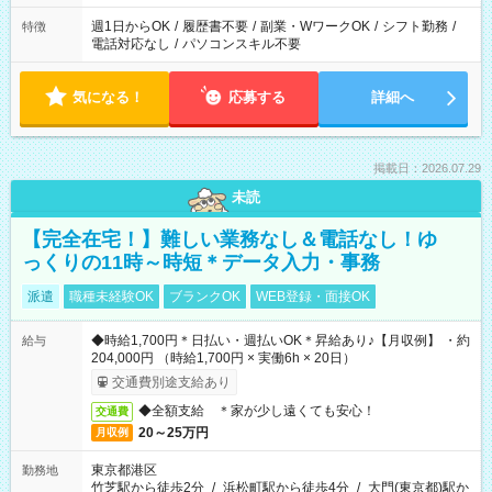
週1日からOK
/
履歴書不要
/
副業・WワークOK
/
シフト勤務
/
特徴
電話対応なし
/
パソコンスキル不要
気になる！
応募する
詳細へ
掲載日：2026.07.29
未読
【完全在宅！】難しい業務なし＆電話なし！ゆ
っくりの11時～時短＊データ入力・事務
派遣
職種未経験OK
ブランクOK
WEB登録・面接OK
◆時給1,700円＊日払い・週払いOK＊昇給あり♪【月収例】 ・約
給与
204,000円 （時給1,700円 × 実働6h × 20日）
交通費別途支給あり
◆全額支給 ＊家が少し遠くても安心！
交通費
20～25万円
月収例
東京都港区
勤務地
竹芝駅から徒歩2分
/
浜松町駅から徒歩4分
/
大門(東京都)駅か