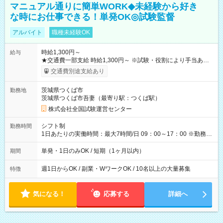
マニュアル通りに簡単WORK◆未経験から好き
な時にお仕事できる！単発OK◎試験監督
アルバイト
職種未経験OK
時給1,300円～
給与
★交通費一部支給 時給1,300円～ ※試験・役割により手当あり
※勤務回数により昇給あり 【即給（前払い）オプションあ
交通費別途支給あり
り！】 希望される場合、勤務から1週間ほどで給与の一部を受け
取れます。 ※手数料418円がかかります。 【過去試験日の収入
茨城県つくば市
勤務地
例】 ・河合塾模擬試験 8:30～17:30（休憩1時間） 時給1,300円
茨城県つくば市吾妻（最寄り駅：つくば駅）
×8時間＝日収10,400円＋交通費 ※当日の役割により時給＋100
円の場合あり ・国家試験 7:00～13:30（休憩なし） 時給1,300
株式会社全国試験運営センター
円（役割手当＋100円）×6時間＝日収8,400円＋交通費 【試用期
間】試用期間なし
シフト制
勤務時間
1日あたりの実働時間：最大7時間/日 09：00～17：00 ※勤務時
間は 試験により異なります。
単発・1日のみOK / 短期（1ヶ月以内）
期間
週1日からOK / 副業・WワークOK / 10名以上の大量募集
特徴
気になる！
応募する
詳細へ