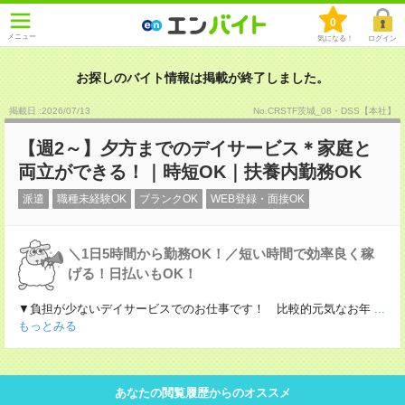
0
メニュー
気になる！
ログイン
お探しのバイト情報は掲載が終了しました。
掲載日 :2026
/
07
/
13
No.CRSTF茨城_08・DSS【本社】
【週2～】夕方までのデイサービス＊家庭と
両立ができる！｜時短OK｜扶養内勤務OK
派遣
職種未経験OK
ブランクOK
WEB登録・面接OK
＼1日5時間から勤務OK！／短い時間で効率良く稼
げる！日払いもOK！
▼負担が少ないデイサービスでのお仕事です！ 比較的元気なお年
...
もっとみる
あなたの閲覧履歴からのオススメ