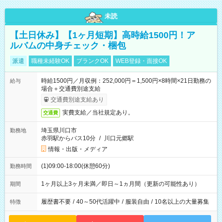
未読
【土日休み】【1ヶ月短期】高時給1500円！ア
ルバムの中身チェック・梱包
派遣
職種未経験OK
ブランクOK
WEB登録・面接OK
時給1500円／月収例：252,000円＝1,500円×8時間×21日勤務の
給与
場合＋交通費別途支給
交通費別途支給あり
実費支給／当社規定あり。
交通費
埼玉県川口市
勤務地
赤羽駅からバス10分
/
川口元郷駅
情報・出版・メディア
(1)09:00-18:00(休憩60分)
勤務時間
1ヶ月以上3ヶ月未満／即日～1ヵ月間（更新の可能性あり）
期間
履歴書不要
/
40～50代活躍中
/
服装自由
/
10名以上の大量募集
特徴