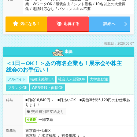
業・WワークOK
/
服装自由
/
シフト勤務
/
10名以上の大量募
集
/
電話対応なし
/
パソコンスキル不要
気になる！
応募する
詳細へ
掲載日：2026.08.07
未読
＜1日～OK！＞あの有名企業も！展示会や株主
総会のお手伝い！
アルバイト
職種未経験OK
社会人未経験OK
大学生歓迎
ブランクOK
WEB登録・面接OK
■日給16,840円～ ■日払いOK ■実働3時間5,120円のお仕事あ
給与
ります！
交通費別途支給あり
一部支給
交通費
東京都千代田区
勤務地
東京駅
/
水道橋駅
/
有楽町駅
/
…