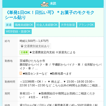
未読
《単発1日OK！日払い可》＊お菓子のモクモク
シール貼り
派遣
職種未経験OK
社会人未経験OK
大学生歓迎
ブランクOK
WEB登録・面接OK
時給1,500円～1,875円
給与
交通費別途支給あり
■ 交通費規定内支給 ※派遣先による
交通費
茨城県ひたちなか市
勤務地
勝田駅からバイク・車
/
平磯駅からバイク・車
/
佐和駅からバ
イク・車
/
…
■物流センターなど ■勤務地選べます
＜1日3時間～OK！＞ ▼ 例えば… ▼ 15:00～18:00 15:00～
勤務時間
22:00 17:00～22:00 など こちら以外の時間もお気軽にご相談く
ださい！
単発1日～！ ★勤務開始日や期間はお気軽にご相談くださ
期間
い！ ＃8月～ ＃9月～
週1日からOK
/
日払いOK
/
履歴書不要
/
40～50代活躍中
/
副
特徴