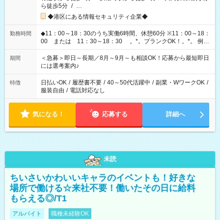
ら徒歩5分
/
…
◆港区にある情報セキュリティ企業◆
◆11：00～18：30のうち実働6時間、休憩60分 ※11：00～18：
勤務時間
00 または 11：30～18：30 。*。ブランクOK！。*。 例え
ば前職が、 在宅/財団法人/事務/コールセンター/受付/販売/カフェ
スタッフ スイーツ販売/ホテルフロント/化粧品販売/など 様々な
＜急募＞即日～長期／8月～9月～も相談OK！応募から最短即日
期間
業界から入社して活躍されています♪
には選考案内♪
日払いOK
/
履歴書不要
/
40～50代活躍中
/
副業・WワークOK
/
特徴
服装自由
/
電話対応なし
気になる！
応募する
詳細へ
未読
ちいさいかわいいキャラのイベントも！好きな
場所で働ける☆来社不要！働いたその日に給料
もらえる◎/T1
アルバイト
職種未経験OK