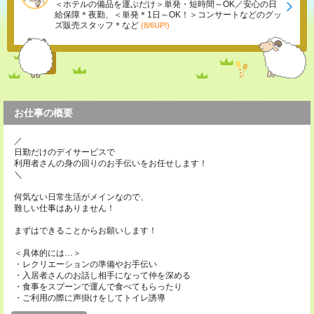
＜ホテルの備品を運ぶだけ＞単発・短時間～OK／安心の日
給保障＊夜勤、＜単発＊1日～OK！＞コンサートなどのグッ
ズ販売スタッフ＊など
(8/6UP!)
お仕事の概要
／
日勤だけのデイサービスで
利用者さんの身の回りのお手伝いをお任せします！
＼
何気ない日常生活がメインなので、
難しい仕事はありません！
まずはできることからお願いします！
＜具体的には…＞
・レクリエーションの準備やお手伝い
・入居者さんのお話し相手になって仲を深める
・食事をスプーンで運んで食べてもらったり
・ご利用の際に声掛けをしてトイレ誘導