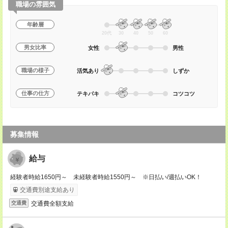
職場の雰囲気
年齢層
20代
30
40
50
60
男女比率
女性
男性
職場の様子
活気あり
しずか
仕事の仕方
テキパキ
コツコツ
募集情報
給与
経験者時給1650円～ 未経験者時給1550円～ ※日払い/週払いOK！
交通費別途支給あり
交通費全額支給
交通費