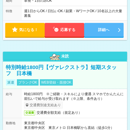
単発・1日のみOK
期間
週1日からOK / 日払いOK / 副業・WワークOK / 10名以上の大量
特徴
募集
気になる！
応募する
詳細へ
未読
特別時給1800円【ヴァレクストラ】短期スタッ
フ 日本橋
派遣
ブランクOK
WEB登録・面接OK
時給1800円 ※ご経験・スキルにより優遇 スマホでかんたんに
給与
前払いで給与が受け取れます（※上限、条件あり）
交通費別途支給あり
交通費全額支給（規定あり）
交通費
東京都中央区
勤務地
東京都中央区 東京メトロ 日本橋駅から直結（徒歩1分）