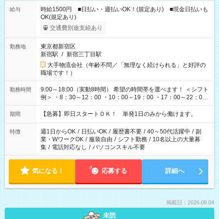
時給1500円 ■日払い・週払いOK！(規定あり) ■現金日払いも
給与
OK(規定あり)
交通費別途支給あり
東京都新宿区
勤務地
新宿駅
/
新宿三丁目駅
大手物流会社（年齢不問／「無理なく続けられる」と好評の
職場です！）
9:00～18:00（実動8時間） 希望の時間帯を選べます！ ＜シフト
勤務時間
例＞ ・8：30～12：00 ・10：00～19：00 ・17：00～22：00
・13：00～22：00 ・22：00～翌6：00 など
【急募】即日スタートＯＫ！ 単発1日のみから働けます。
期間
週1日からOK
/
日払いOK
/
履歴書不要
/
40～50代活躍中
/
副
特徴
業・WワークOK
/
服装自由
/
シフト勤務
/
10名以上の大量募
集
/
電話対応なし
/
パソコンスキル不要
気になる！
応募する
詳細へ
掲載日：2026.08.04
未読