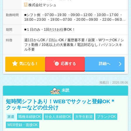
株式会社マッシュ
■シフト例 ・07:00～19:30 ・09:00～12:00 ・10:00～17:00 ・
勤務時間
18:00～23:00 ・19:00～07:00 ・20:00～09:00 ・22:00～06:00
etc ★最短で3時間で5,120円のお仕事から 15時間で2万円近く稼
げるお仕事も！ ご希望のお時間に合わせてご紹介！ ※シフトは
■１日のみ・1回だけお仕事OK！
期間
現場によって異なります。 ※勿論、休憩時間はあるのでご安心
ください！
週1日からOK
/
日払いOK
/
履歴書不要
/
副業・WワークOK
/
シ
特徴
フト勤務
/
10名以上の大量募集
/
電話対応なし
/
パソコンスキ
ル不要
気になる！
応募する
詳細へ
掲載日：2026.08.06
未読
短時間シフトあり！WEBでサクッと登録OK＊
クッキーなどの仕分け
派遣
職種未経験OK
社会人未経験OK
大学生歓迎
ブランクOK
WEB登録・面接OK