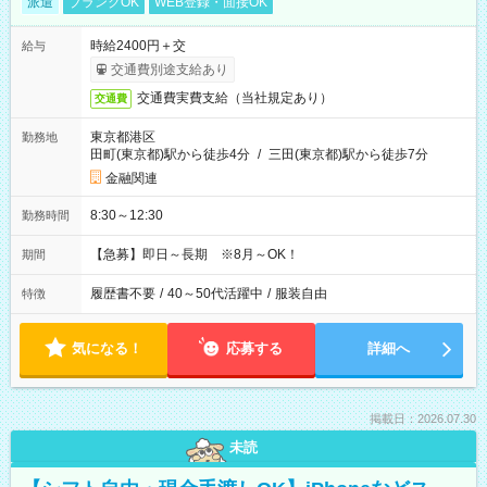
派遣
ブランクOK
WEB登録・面接OK
時給2400円＋交
給与
交通費別途支給あり
交通費実費支給（当社規定あり）
交通費
東京都港区
勤務地
田町(東京都)駅から徒歩4分
/
三田(東京都)駅から徒歩7分
金融関連
8:30～12:30
勤務時間
【急募】即日～長期 ※8月～OK！
期間
履歴書不要
/
40～50代活躍中
/
服装自由
特徴
気になる！
応募する
詳細へ
掲載日：2026.07.30
未読