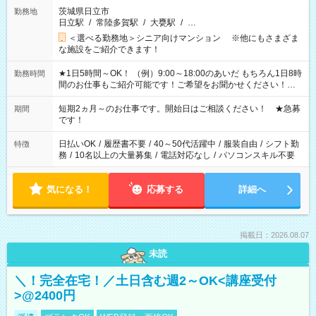
茨城県日立市
勤務地
日立駅
/
常陸多賀駅
/
大甕駅
/
…
＜選べる勤務地＞シニア向けマンション ※他にもさまざま
な施設をご紹介できます！
★1日5時間～OK！ （例）9:00～18:00のあいだ もちろん1日8時
勤務時間
間のお仕事もご紹介可能です！ご希望をお聞かせください！★
家庭の都合でお休みが必要な場合も遠慮なくご相談ください。
※週最低15時間以上の勤務が必要です
短期2ヵ月～のお仕事です。開始日はご相談ください！ ★急募
期間
です！
日払いOK
/
履歴書不要
/
40～50代活躍中
/
服装自由
/
シフト勤
特徴
務
/
10名以上の大量募集
/
電話対応なし
/
パソコンスキル不要
気になる！
応募する
詳細へ
掲載日：2026.08.07
未読
＼！完全在宅！／土日含む週2～OK<講座受付
>@2400円