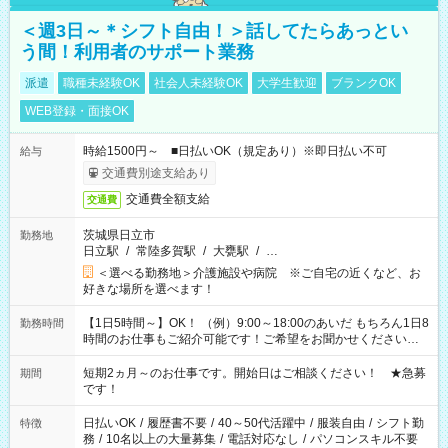
＜週3日～＊シフト自由！＞話してたらあっとい
う間！利用者のサポート業務
派遣
職種未経験OK
社会人未経験OK
大学生歓迎
ブランクOK
WEB登録・面接OK
時給1500円～ ■日払いOK（規定あり）※即日払い不可
給与
交通費別途支給あり
交通費全額支給
交通費
茨城県日立市
勤務地
日立駅
/
常陸多賀駅
/
大甕駅
/
…
＜選べる勤務地＞介護施設や病院 ※ご自宅の近くなど、お
好きな場所を選べます！
【1日5時間～】OK！ （例）9:00～18:00のあいだ もちろん1日8
勤務時間
時間のお仕事もご紹介可能です！ご希望をお聞かせください！
その他の時間帯もあなたのライフスタイルに合わせて お選びい
ただけます！ 【シフト固定もOK】★家庭の都合でお休みが必要
短期2ヵ月～のお仕事です。開始日はご相談ください！ ★急募
期間
な場合も遠慮なくご相談ください。 ※週最低15時間以上の勤務
です！
が必要です
日払いOK
/
履歴書不要
/
40～50代活躍中
/
服装自由
/
シフト勤
特徴
務
/
10名以上の大量募集
/
電話対応なし
/
パソコンスキル不要