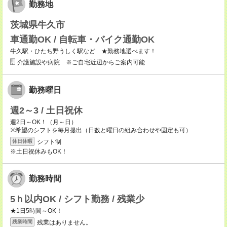
勤務地
茨城県牛久市
車通勤OK / 自転車・バイク通勤OK
牛久駅・ひたち野うしく駅など ★勤務地選べます！
介護施設や病院 ※ご自宅近辺からご案内可能
勤務曜日
週2～3 / 土日祝休
週2日～OK！（月～日）
※希望のシフトを毎月提出（日数と曜日の組み合わせや固定も可）
シフト制
休日休暇
※土日祝休みもOK！
勤務時間
5ｈ以内OK / シフト勤務 / 残業少
★1日5時間～OK！
残業はありません。
残業時間