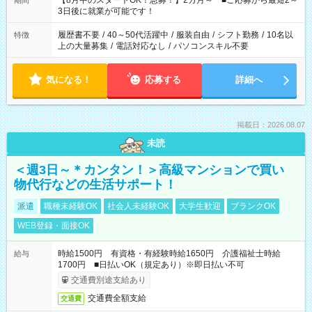
【8月中のスタートOK！急募！】2カ月～ ■ご応募から最短2～
期間
ね。 ※Wワーク希望の方へ 今ご覧のお仕事で希望する勤務時間
3日後に就業が可能です！
と、もう1つのお仕事の勤務時間。 合計で週40時間を超える場
合は応募できません。
履歴書不要
/
40～50代活躍中
/
服装自由
/
シフト勤務
/
10名以
特徴
上の大量募集
/
電話対応なし
/
パソコンスキル不要
気になる！
応募する
詳細へ
掲載日：2026.08.07
未読
＜週3日～＊カンタン！＞高級マンションで買い
物代行などの生活サポート！
派遣
職種未経験OK
社会人未経験OK
大学生歓迎
ブランクOK
WEB登録・面接OK
時給1500円 有資格・有経験時給1650円 介護福祉士時給
給与
1700円 ■日払いOK（規定あり）※即日払い不可
交通費別途支給あり
交通費全額支給
交通費