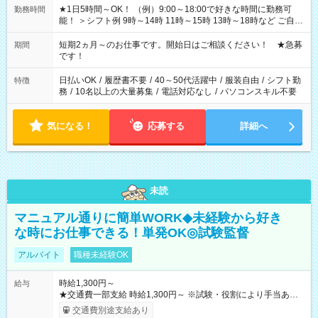
★1日5時間～OK！ （例）9:00～18:00で好きな時間に勤務可
勤務時間
能！ ＞シフト例 9時～14時 11時～15時 13時～18時など ご自身
のご都合に合わせて勤務時間をご相談ください！ ★家庭の都合
でお休みや時間の調整が必要な場合も遠慮なくご相談くださ
短期2ヵ月～のお仕事です。開始日はご相談ください！ ★急募
期間
い。
です！
日払いOK
/
履歴書不要
/
40～50代活躍中
/
服装自由
/
シフト勤
特徴
務
/
10名以上の大量募集
/
電話対応なし
/
パソコンスキル不要
気になる！
応募する
詳細へ
未読
マニュアル通りに簡単WORK◆未経験から好き
な時にお仕事できる！単発OK◎試験監督
アルバイト
職種未経験OK
時給1,300円～
給与
★交通費一部支給 時給1,300円～ ※試験・役割により手当あり
※勤務回数により昇給あり 【即給（前払い）オプションあ
交通費別途支給あり
り！】 希望される場合、勤務から1週間ほどで給与の一部を受け