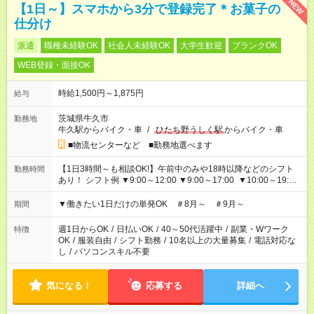
NEW
【1日～】スマホから3分で登録完了＊お菓子の
仕分け
派遣
職種未経験OK
社会人未経験OK
大学生歓迎
ブランクOK
WEB登録・面接OK
時給1,500円～1,875円
給与
茨城県牛久市
勤務地
牛久駅からバイク・車
/
ひたち野うしく駅
からバイク・車
■物流センターなど ■勤務地選べます
【1日3時間～も相談OK!】午前中のみや18時以降などのシフト
勤務時間
あり！ シフト例 ▼9:00～12:00 ▼9:00～17:00 ▼10:00～19:00
▼18:00～21:00
▼働きたい1日だけの単発OK ＃8月～ ＃9月～
期間
週1日からOK
/
日払いOK
/
40～50代活躍中
/
副業・Wワーク
特徴
OK
/
服装自由
/
シフト勤務
/
10名以上の大量募集
/
電話対応な
し
/
パソコンスキル不要
気になる！
応募する
詳細へ