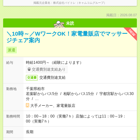
掲載元企業名
株式会社バイトレ（キャムコムグループ）
掲載日：2026.08.07
未読
NEW
＼10時～／WワークOK！家電量販店でマッサー
ジチェア案内
派遣
時給1400円～（経験によります）
給与
交通費別途支給あり
交通費別途支給
交通費
千葉県柏市
勤務地
若葉駅からバス5分
/
柏駅からバス15分
/
宇都宮駅からバス30
分
/
…
大手メーカー、家電量販店
10：00～18：00（実働7ｈ）店舗によっては11：00～19：
勤務時間
00（実働7ｈ）
長期
期間