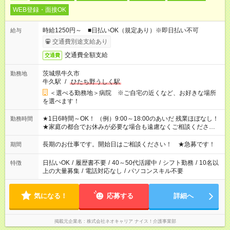
WEB登録・面接OK
時給1250円～ ■日払いOK（規定あり）※即日払い不可
給与
交通費別途支給あり
交通費全額支給
交通費
茨城県牛久市
勤務地
牛久駅
/
ひたち野うしく駅
＜選べる勤務地＞病院 ※ご自宅の近くなど、お好きな場所
を選べます！
★1日6時間～OK！ （例）9:00～18:00のあいだ 残業ほぼなし！
勤務時間
★家庭の都合でお休みが必要な場合も遠慮なくご相談ください。
※シフトはご希望に合わせて調整可能です。 その他、 ＊週4日・
1日7時間 ＊日勤のみ ＊土日休み ＊午前だけ・午後だけ ＊平日
長期のお仕事です。開始日はご相談ください！ ★急募です！
期間
のみ・土日のみ ＊Wワークや扶養内 など、いろんなシフトのお
仕事をご紹介できます！ 登録の際に、あなたのご希望をお聞か
日払いOK
/
履歴書不要
/
40～50代活躍中
/
シフト勤務
/
10名以
特徴
せください。
上の大量募集
/
電話対応なし
/
パソコンスキル不要
気になる！
応募する
詳細へ
掲載元企業名
株式会社ネオキャリア ナイス！介護事業部