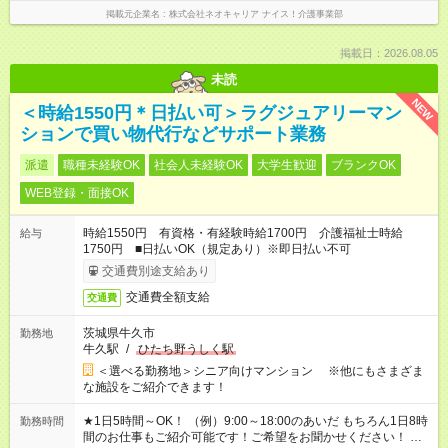
掲載元企業名
株式会社ネオキャリア ナイス！介護事業部
掲載日：2026.08.05
未読
NEW
＜時給1550円＊日払い可＞ラグジュアリーマン
ションで買い物代行などサポート業務
派遣
職種未経験OK
社会人未経験OK
大学生歓迎
ブランクOK
WEB登録・面接OK
時給1550円 有資格・有経験時給1700円 介護福祉士時給
給与
1750円 ■日払いOK（規定あり）※即日払い不可
交通費別途支給あり
交通費全額支給
交通費
茨城県牛久市
勤務地
牛久駅
/
ひたち野うしく駅
＜選べる勤務地＞シニア向けマンション ※他にもさまざま
な施設をご紹介できます！
★1日5時間～OK！ （例）9:00～18:00のあいだ もちろん1日8時
勤務時間
間のお仕事もご紹介可能です！ご希望をお聞かせください！ ★