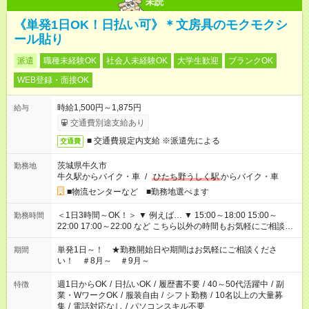
未読
《単発1日OK！日払い可》＊文房具のモクモクシ
ール貼り
派遣
職種未経験OK
社会人未経験OK
大学生歓迎
ブランクOK
WEB登録・面接OK
時給1,500円～1,875円
給与
交通費別途支給あり
■ 交通費規定内支給 ※派遣先による
交通費
茨城県牛久市
勤務地
牛久駅からバイク・車
/
ひたち野うしく駅
からバイク・車
■物流センターなど ■勤務地選べます
＜1日3時間～OK！＞ ▼ 例えば… ▼ 15:00～18:00 15:00～
勤務時間
22:00 17:00～22:00 など こちら以外の時間もお気軽にご相談く
ださい！
単発1日～！ ★勤務開始日や期間はお気軽にご相談くださ
期間
い！ ＃8月～ ＃9月～
週1日からOK
/
日払いOK
/
履歴書不要
/
40～50代活躍中
/
副
特徴
業・WワークOK
/
服装自由
/
シフト勤務
/
10名以上の大量募
集
/
電話対応なし
/
パソコンスキル不要