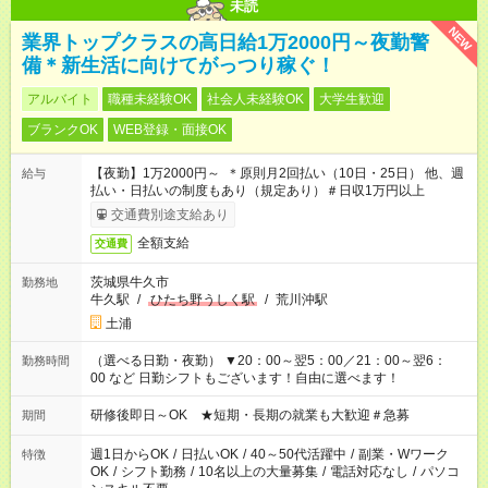
未読
NEW
業界トップクラスの高日給1万2000円～夜勤警
備＊新生活に向けてがっつり稼ぐ！
アルバイト
職種未経験OK
社会人未経験OK
大学生歓迎
ブランクOK
WEB登録・面接OK
【夜勤】1万2000円～ ＊原則月2回払い（10日・25日） 他、週
給与
払い・日払いの制度もあり（規定あり）＃日収1万円以上
交通費別途支給あり
全額支給
交通費
茨城県牛久市
勤務地
牛久駅
/
ひたち野うしく駅
/
荒川沖駅
土浦
（選べる日勤・夜勤） ▼20：00～翌5：00／21：00～翌6：
勤務時間
00 など 日勤シフトもございます！自由に選べます！
研修後即日～OK ★短期・長期の就業も大歓迎＃急募
期間
週1日からOK
/
日払いOK
/
40～50代活躍中
/
副業・Wワーク
特徴
OK
/
シフト勤務
/
10名以上の大量募集
/
電話対応なし
/
パソコ