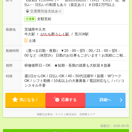
【夜勤】1万2000円～ ＊原則月2回払い（10日・25日） 他、週
給与
払い・日払いの制度もあり（規定あり）＃日収1万円以上
交通費別途支給あり
全額支給
交通費
茨城県牛久市
勤務地
牛久駅
/
ひたち野うしく駅
/
荒川沖駅
土浦
（選べる日勤・夜勤） ▼20：00～翌5：00／21：00～翌6：
勤務時間
00 など（休憩1h） 日勤のお仕事もございます！お気軽にご相談
ください！
研修後即日～OK ★短期・長期の就業も大歓迎＃急募
期間
週1日からOK
/
日払いOK
/
40～50代活躍中
/
副業・Wワーク
特徴
OK
/
シフト勤務
/
10名以上の大量募集
/
電話対応なし
/
パソコ
ンスキル不要
気になる！
応募する
詳細へ
掲載元企業名
テイケイ株式会社 北関東エリア
掲載日：2026.08.05