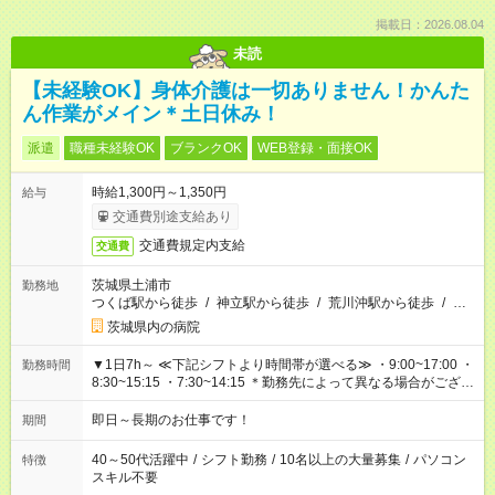
掲載日：2026.08.04
未読
【未経験OK】身体介護は一切ありません！かんた
ん作業がメイン＊土日休み！
派遣
職種未経験OK
ブランクOK
WEB登録・面接OK
時給1,300円～1,350円
給与
交通費別途支給あり
交通費規定内支給
交通費
茨城県土浦市
勤務地
つくば駅から徒歩
/
神立駅から徒歩
/
荒川沖駅から徒歩
/
…
茨城県内の病院
▼1日7h～ ≪下記シフトより時間帯が選べる≫ ・9:00~17:00 ・
勤務時間
8:30~15:15 ・7:30~14:15 ＊勤務先によって異なる場合がござい
ます！
即日～長期のお仕事です！
期間
40～50代活躍中
/
シフト勤務
/
10名以上の大量募集
/
パソコン
特徴
スキル不要