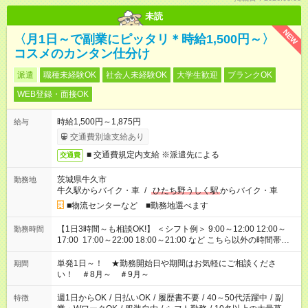
未読
NEW
〈月1日～で副業にピッタリ＊時給1,500円～〉
コスメのカンタン仕分け
派遣
職種未経験OK
社会人未経験OK
大学生歓迎
ブランクOK
WEB登録・面接OK
時給1,500円～1,875円
給与
交通費別途支給あり
■ 交通費規定内支給 ※派遣先による
交通費
茨城県牛久市
勤務地
牛久駅からバイク・車
/
ひたち野うしく駅
からバイク・車
■物流センターなど ■勤務地選べます
【1日3時間～も相談OK!】 ＜シフト例＞ 9:00～12:00 12:00～
勤務時間
17:00 17:00～22:00 18:00～21:00 など こちら以外の時間帯も
お気軽にご相談ください！
単発1日～！ ★勤務開始日や期間はお気軽にご相談くださ
期間
い！ ＃8月～ ＃9月～
週1日からOK
/
日払いOK
/
履歴書不要
/
40～50代活躍中
/
副
特徴