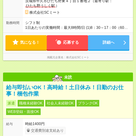
茨城県牛久市ひたち野東４丁目１番地２（最寄り駅：
ひたち野うしく駅
）
株式会社SCミート
シフト制
勤務時間
1日あたりの実働時間：最大8時間/日 (1)8：30～17：00（60分
休憩） (2)8：30～16：00（60分休憩） 週4日～ ※土日のどちら
か出られる方 ※週20時間以上の方は社会保険加入可。週5勤務も
気になる！
大歓迎！
応募する
詳細へ
掲載元企業名
株式会社SCミート
未読
給与即払いOK！高時給！土日休み！日勤のお仕
事！梱包作業
派遣
職種未経験OK
社会人未経験OK
ブランクOK
WEB登録・面接OK
時給1400円
給与
交通費別途支給あり