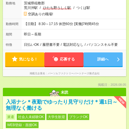
茨城県稲敷郡
勤務地
荒川沖駅
/
ひたち野うしく駅
/
つくば駅
空調ありの職場!
【日勤】 8:30～17:15 休憩60分 [実働]7時間45分
勤務時間
即日～長期
期間
日払いOK
/
履歴書不要
/
電話対応なし
/
パソコンスキル不要
特徴
気になる！
応募する
詳細へ
掲載元企業名
パーソルファクトリーパートナーズ株式会社
掲載日：2026.08.05
未読
NEW
入浴ナシ＊夜勤でゆったり見守りだけ＊週1日～
無理なく働ける
派遣
社会人未経験OK
大学生歓迎
ブランクOK
WEB登録・面接OK