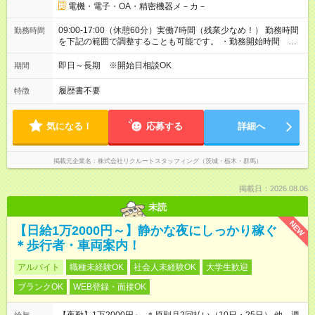
電機・電子・OA・精密機器メ－カ－
09:00-17:00（休憩60分）実働7時間（残業少なめ！） 勤務時間
勤務時間
を下記の範囲で調整することも可能です。 ・勤務開始時間
08:30～09:30 ・勤務終了時間 16:00～17:15 ・実働 05:30～
07:45
即日～長期 ※開始日相談OK
期間
履歴書不要
特徴
気になる！
応募する
詳細へ
掲載元企業名
株式会社リクルートスタッフィング（茨城・栃木・群馬）
掲載日：2026.08.06
未読
NEW
【日給1万2000円～】静かな夜にしっかり稼ぐ
＊歩行者・車両案内！
アルバイト
職種未経験OK
社会人未経験OK
大学生歓迎
ブランクOK
WEB登録・面接OK