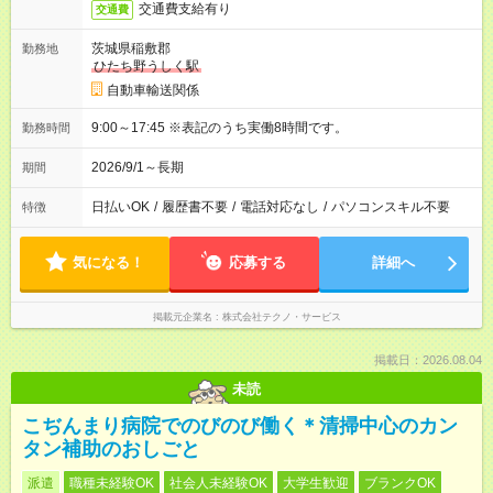
交通費支給有り
交通費
茨城県稲敷郡
勤務地
ひたち野うしく駅
自動車輸送関係
9:00～17:45 ※表記のうち実働8時間です。
勤務時間
2026/9/1～長期
期間
日払いOK
/
履歴書不要
/
電話対応なし
/
パソコンスキル不要
特徴
気になる！
応募する
詳細へ
掲載元企業名
株式会社テクノ・サービス
掲載日：2026.08.04
未読
こぢんまり病院でのびのび働く＊清掃中心のカン
タン補助のおしごと
派遣
職種未経験OK
社会人未経験OK
大学生歓迎
ブランクOK