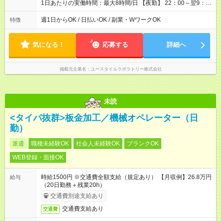
1日あたりの実働時間：最大8時間/日 【夜勤】 22：00～翌9：
00 ※週1日～OK ／ 夜勤専従 ＊＊ 勤務時間例 ＊＊ ■22時か
ら翌7時 ■23時から翌8時 ■24時から翌9時 など ※上記の時間
週1日からOK / 日払いOK / 副業・WワークOK
特徴
内で8時間勤務（休憩1時間）ご利用者様により、時間は異なり
ます。 ※曜日固定（毎週同じ曜日での勤務となります）
気になる！
応募する
詳細へ
掲載元企業名
ユースタイルラボラトリー株式会社
未読
<タイパ抜群>板金加工／機械オペレーター（日
勤）
派遣
職種未経験OK
社会人未経験OK
ブランクOK
WEB登録・面接OK
時給1500円 ※交通費全額支給（規定あり） 【月収例】26.8万円
給与
（20日勤務＋残業20h）
交通費別途支給あり
交通費支給あり
交通費