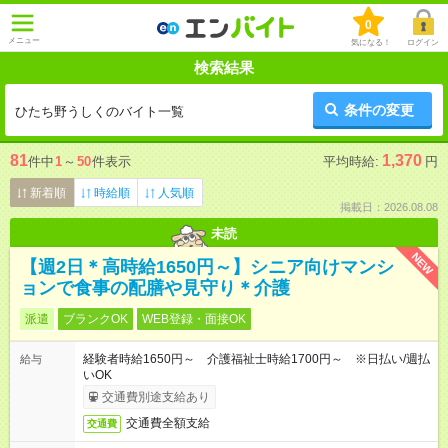
0
メニュー
気になる！
ログイン
検索結果
条件の変更
ひたち野うしくのバイト一覧
81
1,370
件中
1
～
50
件表示
平均時給:
円
新着順
時給順
人気順
掲載日：2026.08.08
未読
NEW
【週2日＊高時給1650円～】シニア向けマンシ
ョンで食事の配膳や見守り＊介護
派遣
ブランクOK
WEB登録・面接OK
経験者時給1650円～ 介護福祉士時給1700円～ ※日払い/週払
給与
いOK
交通費別途支給あり
交通費全額支給
交通費