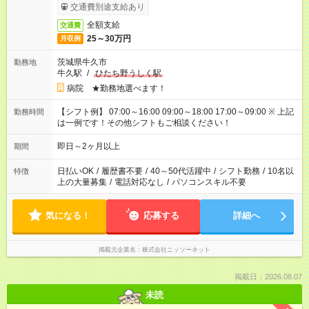
交通費別途支給あり
全額支給
交通費
25～30万円
月収例
茨城県牛久市
勤務地
牛久駅
/
ひたち野うしく駅
病院 ★勤務地選べます！
【シフト例】 07:00～16:00 09:00～18:00 17:00～09:00 ※ 上記
勤務時間
は一例です！その他シフトもご相談ください！
即日～2ヶ月以上
期間
日払いOK
/
履歴書不要
/
40～50代活躍中
/
シフト勤務
/
10名以
特徴
上の大量募集
/
電話対応なし
/
パソコンスキル不要
気になる！
応募する
詳細へ
掲載元企業名
株式会社ニッソーネット
掲載日：2026.08.07
未読