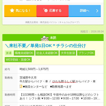
気になる！
応募する
詳細へ
掲載元企業名
株式会社バイトレ（キャムコムグループ）
掲載日：2026.08.04
未読
＼来社不要／単発1日OK＊チラシの仕分け
派遣
職種未経験OK
社会人未経験OK
大学生歓迎
ブランクOK
WEB登録・面接OK
時給1,500円～1,875円
給与
茨城県牛久市
勤務地
牛久駅からバイク・車
/
ひたち野うしく駅
からバイク・車
■物流センターなど ■勤務地選べます
【1日3時間～も相談OK!】午前中のみや18時以降などのシフト
勤務時間
あり！ シフト例 ▼9:00～12:00 ▼9:00～17:00 ▼10:00～19:00
▼18:00～21:00