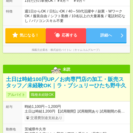
1日だけの単発OK！＃8月～ ＃9月～
期間
週1日からOK
/
日払いOK
/
40～50代活躍中
/
副業・Wワーク
特徴
OK
/
服装自由
/
シフト勤務
/
10名以上の大量募集
/
電話対応な
し
/
パソコンスキル不要
気になる！
応募する
詳細へ
掲載元企業名
株式会社バイトレ（キャムコムグループ）
未読
土日は時給100円UP／お肉専門店の加工・販売ス
タッフ／未経験OK｜ラ・ブシュリーひたち野牛久
アルバイト
職種未経験OK
時給1,100円～1,200円
給与
土日は時給1,200円 【試用期間】試用期間あり 試用期間の長
さ：1ヶ月 雇用形態、給与は本採用時と同じです。
交通費別途支給あり
茨城県牛久市
勤務地