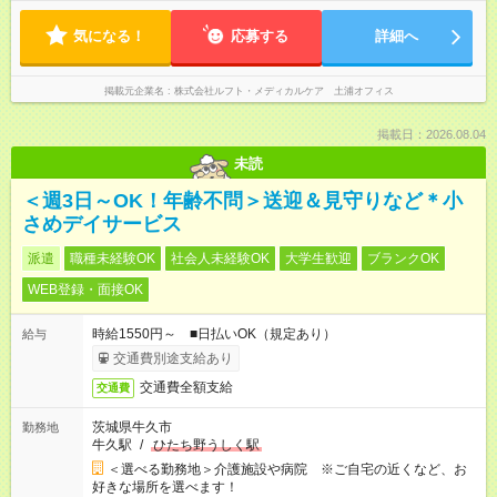
気になる！
応募する
詳細へ
掲載元企業名
株式会社ルフト・メディカルケア 土浦オフィス
掲載日：2026.08.04
未読
＜週3日～OK！年齢不問＞送迎＆見守りなど＊小
さめデイサービス
派遣
職種未経験OK
社会人未経験OK
大学生歓迎
ブランクOK
WEB登録・面接OK
時給1550円～ ■日払いOK（規定あり）
給与
交通費別途支給あり
交通費全額支給
交通費
茨城県牛久市
勤務地
牛久駅
/
ひたち野うしく駅
＜選べる勤務地＞介護施設や病院 ※ご自宅の近くなど、お
好きな場所を選べます！