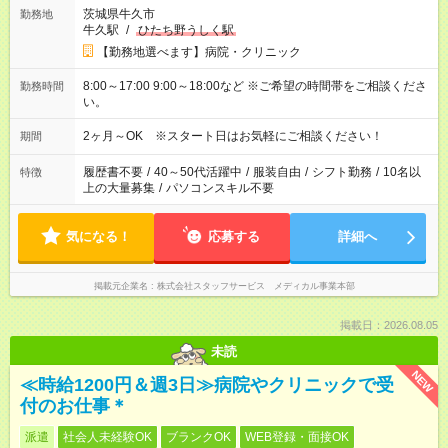
茨城県牛久市
勤務地
牛久駅
/
ひたち野うしく駅
【勤務地選べます】病院・クリニック
8:00～17:00 9:00～18:00など ※ご希望の時間帯をご相談くださ
勤務時間
い。
2ヶ月～OK ※スタート日はお気軽にご相談ください！
期間
履歴書不要
/
40～50代活躍中
/
服装自由
/
シフト勤務
/
10名以
特徴
上の大量募集
/
パソコンスキル不要
気になる！
応募する
詳細へ
掲載元企業名
株式会社スタッフサービス メディカル事業本部
掲載日：2026.08.05
未読
NEW
≪時給1200円＆週3日≫病院やクリニックで受
付のお仕事＊
派遣
社会人未経験OK
ブランクOK
WEB登録・面接OK