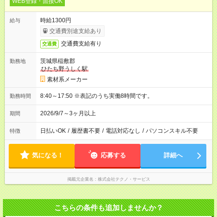
WEB登録・面接OK
時給1300円
給与
交通費別途支給あり
交通費支給有り
交通費
茨城県稲敷郡
勤務地
ひたち野うしく駅
素材系メーカー
8:40～17:50 ※表記のうち実働8時間です。
勤務時間
2026/9/7～3ヶ月以上
期間
日払いOK
/
履歴書不要
/
電話対応なし
/
パソコンスキル不要
特徴
気になる！
応募する
詳細へ
掲載元企業名
株式会社テクノ・サービス
こちらの条件も追加しませんか？