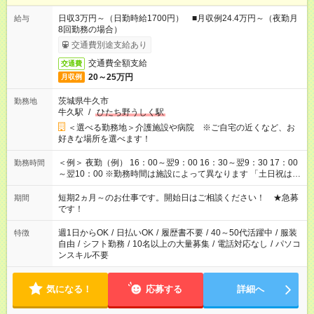
日収3万円～（日勤時給1700円） ■月収例24.4万円～（夜勤月
給与
8回勤務の場合）
交通費別途支給あり
交通費全額支給
交通費
20～25万円
月収例
茨城県牛久市
勤務地
牛久駅
/
ひたち野うしく駅
＜選べる勤務地＞介護施設や病院 ※ご自宅の近くなど、お
好きな場所を選べます！
＜例＞ 夜勤（例） 16：00～翌9：00 16：30～翌9：30 17：00
勤務時間
～翌10：00 ※勤務時間は施設によって異なります 「土日祝は休
みたい」 「しっかり稼ぎたい」 「もう少し遅い時間から始めた
い」など ご希望にあったお仕事をご案内いたします。 ※未経験
短期2ヵ月～のお仕事です。開始日はご相談ください！ ★急募
期間
の方の場合は1～2ヶ月間は日中での仕事を経験いただき、 お
です！
仕事に慣れてからの夜勤になります。 ★家庭の都合でお休みが
必要な場合も遠慮なくご相談ください。
週1日からOK
/
日払いOK
/
履歴書不要
/
40～50代活躍中
/
服装
特徴
自由
/
シフト勤務
/
10名以上の大量募集
/
電話対応なし
/
パソコ
ンスキル不要
気になる！
応募する
詳細へ