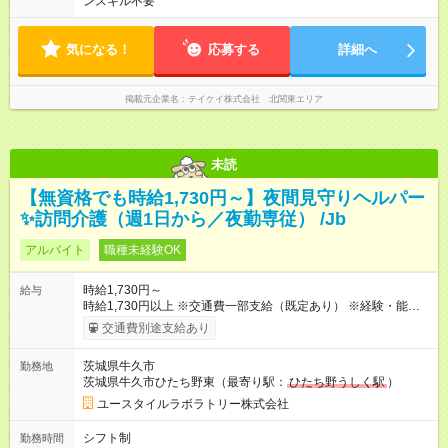
ンスキル不要
気になる！
応募する
詳細へ
掲載元企業名
テイケイ株式会社 北関東エリア
未読
【無資格でも時給1,730円～】夜間見守りヘルパー
✨訪問介護（週1日から／夜勤専従） /Jb
アルバイト
職種未経験OK
時給1,730円～
給与
時給1,730円以上 ※交通費一部支給（既定あり） ※経験・能力を
考慮して決定します 【収入例】 週1回勤務の場合：1,730円×8時
交通費別途支給あり
間×4回=5万5,360円 週3回勤務の場合：1,730円×8時間×12回
=16万6,080円 【試用期間】試用期間あり 試用期間の長さ：2ヶ
茨城県牛久市
勤務地
月 ※ 雇用形態と給与に、本採用時と異なる部分があります。 雇
茨城県牛久市ひたち野東（最寄り駅：
ひたち野うしく駅
）
用形態：本採用時と同じです。 給与：時給 1,510円以上
ユースタイルラボラトリー株式会社
シフト制
勤務時間