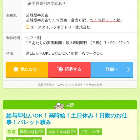
考慮して決定します 【収入例】 週1回勤務の場合：1,410円×8時
交通費別途支給あり
間×4回=4万5,120円 週3回勤務の場合：1,410円×8時間×12回
=13万5,360円 週5回勤務の場合：1,410円×8時間×20回=22万
茨城県牛久市
勤務地
5,600円 【試用期間】試用期間あり 試用期間の長さ：2ヶ月
茨城県牛久市ひたち野東（最寄り駅：
ひたち野うしく駅
）
※ 雇用形態と給与に、本採用時と異なる部分があります。 雇用
形態：本採用時と同じです。 給与：時給 1,080円以上
ユースタイルラボラトリー株式会社
シフト制
勤務時間
1日あたりの実働時間：最大8時間/日 【日勤】 7：00～22：00
の間で8時間勤務（休憩時間は法定通り） ※週1日～OK ／ 夜勤
なし ＊＊ 勤務時間例 ＊＊ ■8時から17時 ■9時から18時 ■10
週1日からOK / 日払いOK / 副業・WワークOK
特徴
時から19時 ■12時から21時 など ※訪問先により変動 ※曜日固
定（毎週同じ曜日勤務）
気になる！
応募する
詳細へ
掲載元企業名
ユースタイルラボラトリー株式会社
未読
給与即払いOK！高時給！土日休み！日勤のお仕
事！パレット積み
派遣
職種未経験OK
社会人未経験OK
ブランクOK