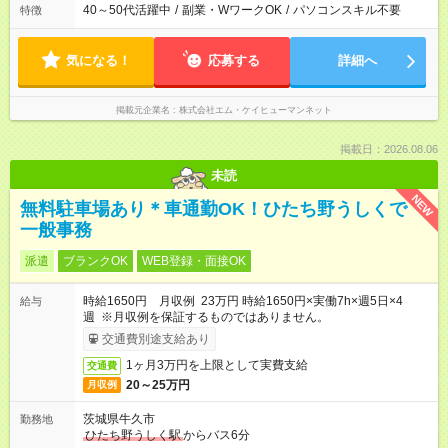
40～50代活躍中
/
副業・WワークOK
/
パソコンスキル不要
特徴
気になる！
応募する
詳細へ
掲載元企業名
株式会社エム・ケイヒューマンネット
掲載日：2026.08.06
未読
NEW
無料駐車場あり＊車通勤OK！ひたち野うしくで
一般事務
派遣
ブランクOK
WEB登録・面接OK
時給1650円 月収例 23万円 時給1650円×実働7h×週5日×4
給与
週 ※月収例を保証するものではありません。
交通費別途支給あり
1ヶ月3万円を上限として実費支給
交通費
20～25万円
月収例
茨城県牛久市
勤務地
ひたち野うしく駅
からバス6分