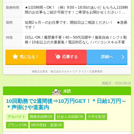
★1日5時間～OK！ （例）9:00～18:00のあいだ もちろん1日8時
勤務時間
間のお仕事もご紹介可能です！ご希望をお聞かせください！★家
庭の都合でお休みが必要な場合も遠慮なくご相談ください。 ※
週最低15時間以上の勤務が必要です
短期2ヵ月～のお仕事です。開始日はご相談ください！ ★急募
期間
です！
日払いOK
/
履歴書不要
/
40～50代活躍中
/
服装自由
/
シフト勤
特徴
務
/
10名以上の大量募集
/
電話対応なし
/
パソコンスキル不要
気になる！
応募する
詳細へ
掲載元企業名
株式会社ネオキャリア ナイス！介護事業部
掲載日：2026.08.02
未読
10回勤務で2週間後⇒10万円GET！＊日給1万円～
＊声掛けや道案内
アルバイト
職種未経験OK
社会人未経験OK
大学生歓迎
ブランクOK
WEB登録・面接OK