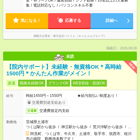
業・WワークOK
/
服装自由
/
シフト勤務
/
10名以上の大量募
集
/
電話対応なし
/
パソコンスキル不要
気になる！
応募する
詳細へ
掲載元企業名
株式会社バイトレ（キャムコムグループ）
掲載日：2026.08.08
未読
NEW
【院内サポート】未経験・無資格OK＊高時給
1500円＊かんたん作業がメイン！
派遣
職種未経験OK
ブランクOK
WEB登録・面接OK
時給1450円～1550円 ★給与前払い制度あり！
給与
交通費別途支給あり
交通費規定内支給
交通費
茨城県土浦市
勤務地
つくば駅から徒歩
/
神立駅から徒歩
/
荒川沖駅から徒歩
/
…
阿見町、つくば市、牛久市、土浦市、取手市、筑西市、桜川
市の病院 勤務地多数です！