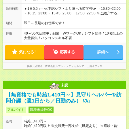
▼1日5.5h～ ≪下記シフトより選べる時間帯≫ ・16:30~22:00
勤務時間
・16:15~23:00 ・15:45~23:00 ・17:00~22:30 ※ご紹介する就業
先によって異なります。
即日～長期のお仕事です！
期間
40～50代活躍中
/
副業・WワークOK
/
シフト勤務
/
10名以上の
特徴
大量募集
/
パソコンスキル不要
気になる！
応募する
詳細へ
掲載元企業名
株式会社ルフト・メディカルケア 土浦オフィス
未読
【無資格でも時給1,410円～】見守りヘルパー✨訪
問介護（週1日から／日勤のみ） /Ja
アルバイト
職種未経験OK
時給1,410円～
給与
時給1,410円以上 ※交通費一部支給（既定あり） ※経験・能力を