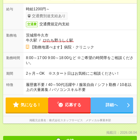
時給1200円～
給与
交通費別途支給あり
交通費規定内支給
交通費
茨城県牛久市
勤務地
牛久駅
/
ひたち野うしく駅
【勤務地選べます】病院・クリニック
8:00～17:00 9:00～18:00など ※ご希望の時間帯をご相談くださ
勤務時間
い。
2ヶ月～OK ※スタート日はお気軽にご相談ください！
期間
履歴書不要
/
40～50代活躍中
/
服装自由
/
シフト勤務
/
10名以
特徴
上の大量募集
/
パソコンスキル不要
気になる！
応募する
詳細へ
掲載元企業名
株式会社スタッフサービス メディカル事業本部
掲載日：2026.08.04