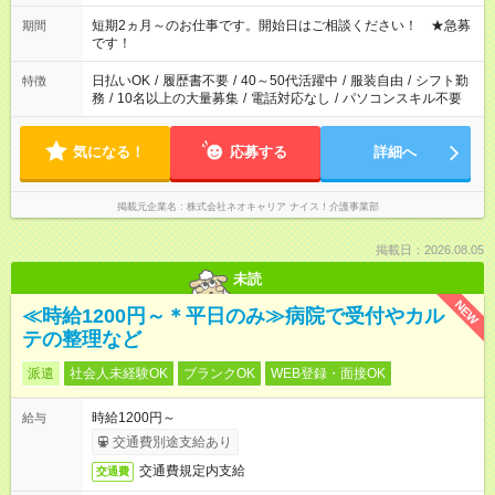
家庭の都合でお休みが必要な場合も遠慮なくご相談ください。
※週最低15時間以上の勤務が必要です
短期2ヵ月～のお仕事です。開始日はご相談ください！ ★急募
期間
です！
日払いOK
/
履歴書不要
/
40～50代活躍中
/
服装自由
/
シフト勤
特徴
務
/
10名以上の大量募集
/
電話対応なし
/
パソコンスキル不要
気になる！
応募する
詳細へ
掲載元企業名
株式会社ネオキャリア ナイス！介護事業部
掲載日：2026.08.05
未読
NEW
≪時給1200円～＊平日のみ≫病院で受付やカル
テの整理など
派遣
社会人未経験OK
ブランクOK
WEB登録・面接OK
時給1200円～
給与
交通費別途支給あり
交通費規定内支給
交通費