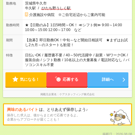
茨城県牛久市
勤務地
牛久駅
/
ひたち野うしく駅
介護施設や病院 ※ご自宅近辺からご案内可能
★【日勤のみ】1日5時間～OK！ ≪シフト例≫ 9:00～14:00
勤務時間
10:00～15:00 12:00～17:00 など
【急募】即日勤務OK！中旬～など開始日相談可 ★まずはお試
期間
し2カ月～のスタートも歓迎！
日払いOK
/
履歴書不要
/
40～50代活躍中
/
副業・WワークOK
/
特徴
服装自由
/
シフト勤務
/
10名以上の大量募集
/
電話対応なし
/
パ
ソコンスキル不要
気になる！
応募する
詳細へ
掲載元企業名
ケアスタッフィング株式会社
興味のあるバイト
は、とりあえず保存しよう♪
保存した求人は、後からまとめて応募できるよ。
企業からアプローチが届くことも！
掲載日：2026.08.08